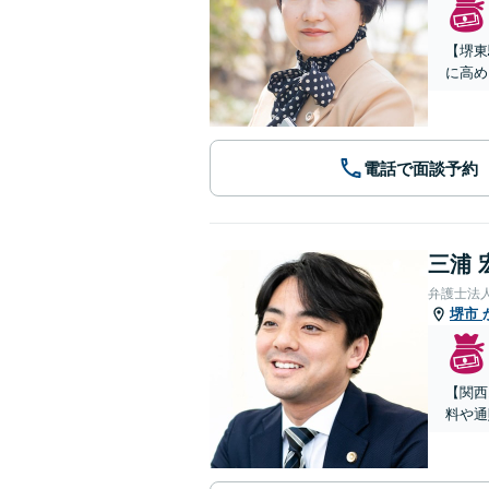
【堺東
に高め
電話で面談予約
三浦 
弁護士法
堺市
【関西
料や通