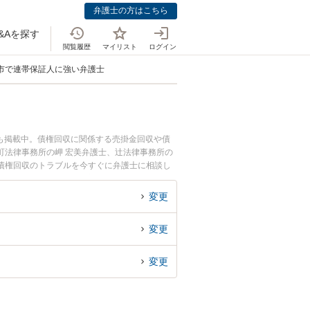
弁護士の方はこちら
&Aを探す
閲覧履歴
マイリスト
ログイン
市で連帯保証人に強い弁護士
も掲載中。債権回収に関係する売掛金回収や債
町法律事務所の岬 宏美弁護士、辻法律事務所の
債権回収のトラブルを今すぐに弁護士に相談し
回収を法律相談できる堺市内の弁護士に相談予約
変更
変更
変更