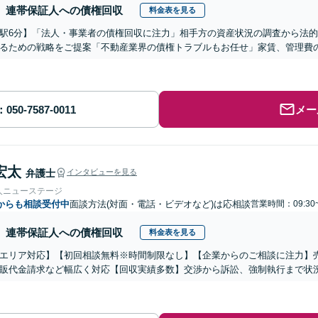
連帯保証人への債権回収
料金表を見る
駅6分】「法人・事業者の債権回収に注力」相手方の資産状況の調査から法
るための戦略をご提案「不動産業界の債権トラブルもお任せ」家賃、管理費
メー
宏太
弁護士
インタビューを見る
人ニューステージ
からも相談受付中
面談方法(対面・電話・ビデオなど)は応相談
営業時間：09:30
連帯保証人への債権回収
料金表を見る
エリア対応】【初回相談無料※時間制限なし】【企業からのご相談に注力】
販代金請求など幅広く対応【回収実績多数】交渉から訴訟、強制執行まで状