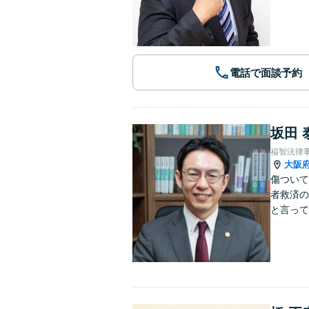
電話で面談予約
坂田 
福智法律
大阪
傷ついて
者救済の
と言って