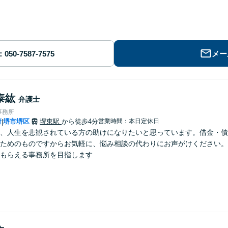
メー
泰紘
弁護士
事務所
府
堺市堺区
堺東駅
から徒歩4分
営業時間：本日定休日
|
、人生を悲観されている方の助けになりたいと思っています。借金・債
ためのものですからお気軽に、悩み相談の代わりにお声がけください。
もらえる事務所を目指します