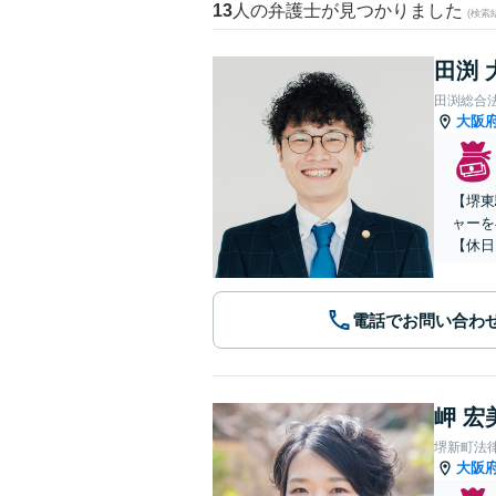
13
人の弁護士が見つかりました
(検索
田渕 
田渕総合
大阪
【堺東
ャーを
【休日
電話でお問い合わ
岬 宏
堺新町法
大阪