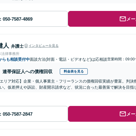
メー
健人
弁護士
インタビューを見る
本法律事務所
からも相談受付中
面談方法(対面・電話・ビデオなど)は応相談
営業時間：09:00
連帯保証人への債権回収
料金表を見る
エリア対応】企業・個人事業主・フリーランスの債権回収実績が豊富。判決
い。仮差押えや訴訟、財産開示請求など、状況に合った最善策で解決を目指
メー