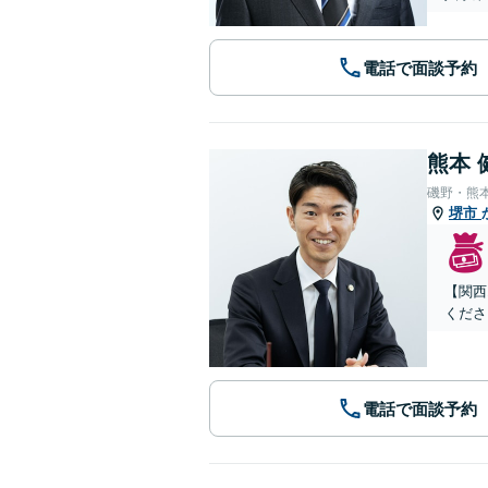
電話で面談予約
熊本 
磯野・熊
堺市
【関西
くださ
電話で面談予約