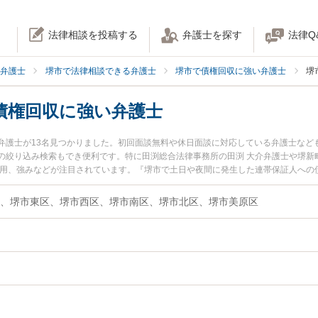
法律相談を投稿する
弁護士を探す
法律Q
弁護士
堺市で法律相談できる弁護士
堺市で債権回収に強い弁護士
堺
債権回収に強い弁護士
弁護士が13名見つかりました。初回面談無料や休日面談に対応している弁護士など
の絞り込み検索もでき便利です。特に田渕総合法律事務所の田渕 大介弁護士や堺新
費用、強みなどが注目されています。『堺市で土日や夜間に発生した連帯保証人への
決の実績豊富な近くの弁護士を検索したい』『初回相談無料で連帯保証人への債権
です。
、堺市東区、堺市西区、堺市南区、堺市北区、堺市美原区