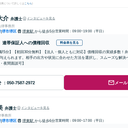
結果について詳しくは
こちら
)
大介
弁護士
インタビューを見る
法律事務所
府
堺市堺区
堺東駅
から徒歩5分
営業時間：09:00~19:00（平日）
|
連帯保証人への債権回収
料金表を見る
駅5分】【初回30分無料】【法人・個人ともに対応】債権回収の実績多数！
与えられます。相手の出方や状況に合わせた方法を選択し、スムーズな解決
・夜間面談可】
せ
メール
美
弁護士
インタビューを見る
律事務所
府
堺市堺区
堺東駅
から徒歩6分
営業時間：09:00~17:00（平日）
|