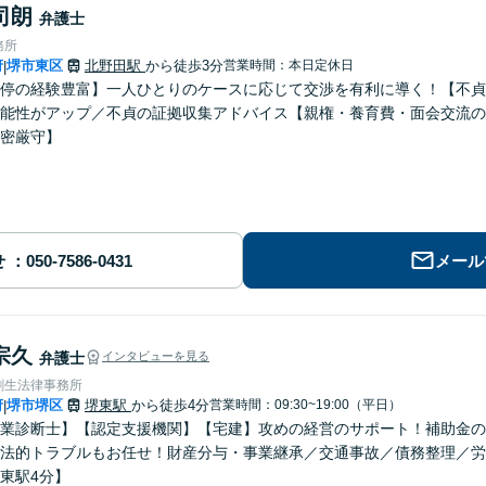
司朗
弁護士
務所
府
堺市東区
北野田駅
から徒歩3分
営業時間：本日定休日
|
停の経験豊富】一人ひとりのケースに応じて交渉を有利に導く！【不貞
能性がアップ／不貞の証拠収集アドバイス【親権・養育費・面会交流の
密厳守】
せ
メール
宗久
弁護士
インタビューを見る
創生法律事務所
府
堺市堺区
堺東駅
から徒歩4分
営業時間：09:30~19:00（平日）
|
業診断士】【認定支援機関】【宅建】攻めの経営のサポート！補助金の
法的トラブルもお任せ！財産分与・事業継承／交通事故／債務整理／労
東駅4分】