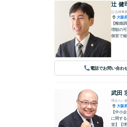
辻 健
辻法律事
大阪
【離婚調
増額の可
個室で秘
電話でお問い合わ
武田 
堺みらい
大阪
【中小企
に関する
室】【堺