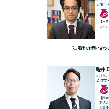
堺市
【当日
ます。
電話でお問い合わ
亀井 
虎ノ門法
堺市
【関西
実績多
人事業