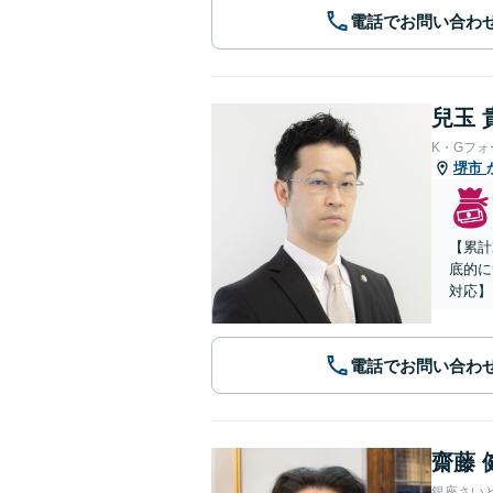
電話でお問い合わ
兒玉 
K・Gフ
堺市
【累計
底的に
対応】
電話でお問い合わ
齋藤 
銀座さい