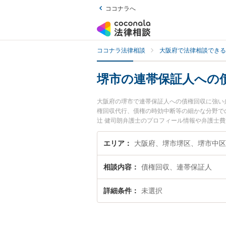
ココナラへ
ココナラ法律相談
大阪府で法律相談できる
堺市の連帯保証人への
大阪府の堺市で連帯保証人への債権回収に強い
権回収代行、債権の時効中断等の細かな分野で
辻 健司朗弁護士のプロフィール情報や弁護士
たい』『連帯保証人への債権回収のトラブル解
したい』などでお困りの相談者さんにおすすめ
エリア
大阪府、堺市堺区、堺市中区
相談内容
債権回収、連帯保証人
詳細条件
未選択