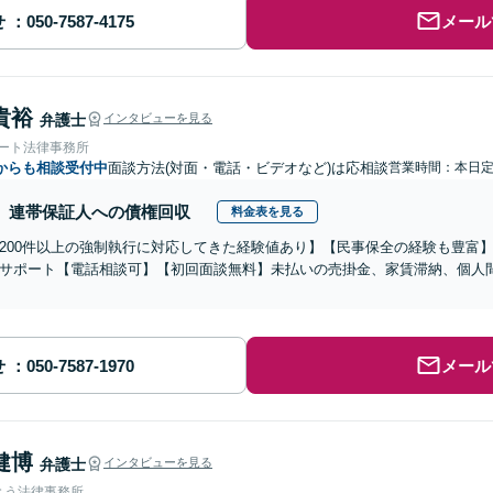
せ
メール
貴裕
弁護士
インタビューを見る
ォート法律事務所
からも相談受付中
面談方法(対面・電話・ビデオなど)は応相談
営業時間：本日
連帯保証人への債権回収
料金表を見る
200件以上の強制執行に対応してきた経験値あり】【民事保全の経験も豊富
サポート【電話相談可】【初回面談無料】未払いの売掛金、家賃滞納、個人
せ
メール
健博
弁護士
インタビューを見る
とう法律事務所