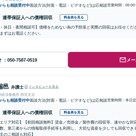
からも相談受付中
面談方法(対面・電話・ビデオなど)は応相談
営業時間：06:00
連帯保証人への債権回収
料金表を見る
・休日・夜間相談可】債権をためない為の予防策と実際の回収はお任せくだ
まずはお電話ください。
せ
メー
瑞邑
弁護士
インタビューを見る
律経済事務所 西宮支店
からも相談受付中
面談方法(対面・電話・ビデオなど)は応相談
営業時間：本日
連帯保証人への債権回収
料金表を見る
エリア対応】【初回相談無料】貸金／売掛金／製作費の回収等、速やかな対
数。第三者からの情報取得手続等も利用し、大切な資産を少しでも回収でき
主のご相談も対応】