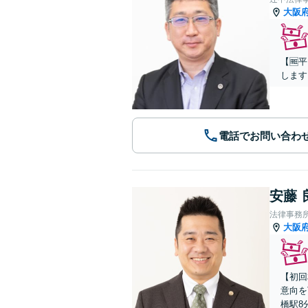
大阪
【🆓
します
電話でお問い合わ
安藤 
法律事務
大阪
【初回
意向を
橋駅8