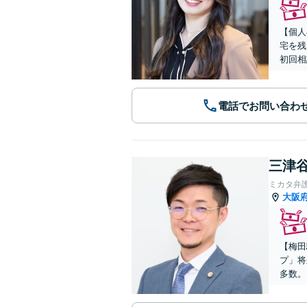
【個人
宅を残
初回相
電話でお問い合わ
三津谷
ミカタ弁
大阪
【梅田
プ」将
多数。