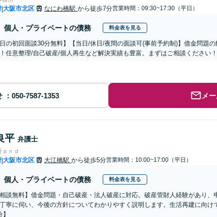
府
大阪市北区
なにわ橋駅
から徒歩7分
営業時間：09:30~17:30（平日）
|
個人・プライベートの債務
料金表を見る
平日の初回面談30分無料】【当日/休日/夜間の面談可(事前予約制)】借金問
！任意整理/自己破産/個人再生など解決実績も豊富。まずはご相談ください！
せ
メー
良平
弁護士
所ａｎｄ
府
大阪市北区
大江橋駅
から徒歩5分
営業時間：10:00~17:00（平日）
|
個人・プライベートの債務
料金表を見る
相談無料】借金問題・自己破産・法人破産に対応。破産管財人経験があり、
丁寧に伺い、今後の方針についてわかりやすく説明します。生活再建に向け
分】