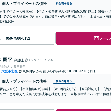
個人・プライベートの債務
料金表を見る
再生で借金を大幅減額】【借金・債務整理の相談実績5,000件以上】浪費や
して借金を大幅減額できます。自己破産や任意整理にも対応【土日祝日・夜
談料は0円
せ
メール
 周平
弁護士
インタビューを見る
護士法人 大阪事務所
府
大阪市北区
東梅田駅
から徒歩4分
営業時間：09:30~20:00（平日）
|
個人・プライベートの債務
料金表を見る
駅徒歩６分】【初回相談60分無料】【WEB面談可能】【全国対応可】 「弁
来のことも考えた現実的な解決策を検討します！家族や職場にバレずに債務