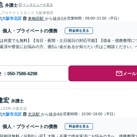
也
弁護士
インタビューを見る
人プロテクトスタンス 大阪事務所
府
大阪市北区
東梅田駅
から徒歩1分
営業時間：09:00~21:00（平日）
|
個人・プライベートの債務
料金表を見る
は何度でも無料】【当日・夜間・土日祝日の対応可能】【借金・債務整理につい
返済や督促にお悩みの方、過払い金があるか知りたい方はご相談ください。
せ
メール
建宏
弁護士
LEON 大阪支店
府
大阪市北区
北浜駅
から徒歩4分
営業時間：10:00~19:00（平日）
|
個人・プライベートの債務
料金表を見る
初回相談無料／分割払い可】大阪・兵庫で借金返済にお悩みの方へ。債務整理