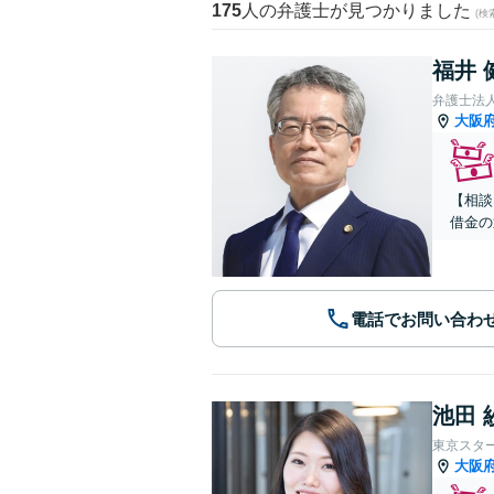
175
人の弁護士が見つかりました
(
福井 
弁護士法
大阪
【相談
借金の
電話でお問い合わ
池田 
東京スタ
大阪