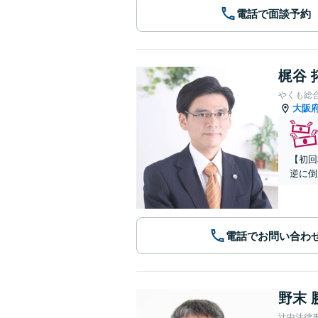
電話で面談予約
梶谷 
やくも総
大阪
【初回
逆に倒
電話でお問い合わ
野末 
辻中法律