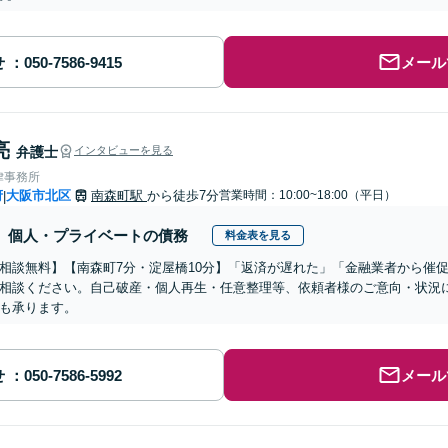
せ
メール
亮
弁護士
インタビューを見る
律事務所
府
大阪市北区
南森町駅
から徒歩7分
営業時間：10:00~18:00（平日）
|
個人・プライベートの債務
料金表を見る
相談無料】【南森町7分・淀屋橋10分】「返済が遅れた」「金融業者から催
相談ください。自己破産・個人再生・任意整理等、依頼者様のご意向・状況
も承ります。
せ
メール