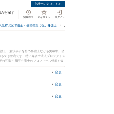
弁護士の方はこちら
&Aを探す
閲覧履歴
マイリスト
ログイン
大阪市北区で借金・債務整理に強い弁護士
大阪市北区で個人・プライベートに
弁護士、解決事例を持つ弁護士なども掲載中。借
索もでき便利です。特に弁護士法人プロテクトス
務所の三津谷 周平弁護士のプロフィール情報や弁
弁護士に相談したい』『個人・プライベートの債
北区内の弁護士に相談予約したい』などでお困り
変更
変更
変更