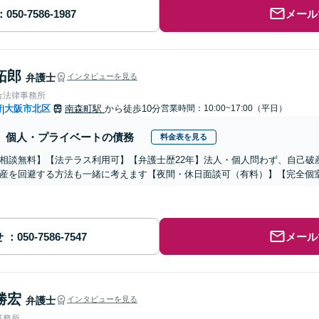
メール
拓郎
弁護士
インタビューを見る
合法律事務所
府
大阪市北区
南森町駅
から徒歩10分
営業時間：10:00~17:00（平日）
|
個人・プライベートの債務
料金表を見る
相談無料】【法テラス利用可】【弁護士歴22年】法人・個人問わず、自己破
産を回避する方法も一緒に考えます【夜間・休日面談可（有料）】【完全個室
せ
メール
勝宏
弁護士
インタビューを見る
事務所