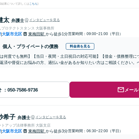
検索結果について詳しくは
こちら
)
健太
弁護士
インタビューを見る
人プロテクトスタンス 大阪事務所
府
大阪市北区
東梅田駅
から徒歩1分
営業時間：09:00~21:00（平日）
|
個人・プライベートの債務
料金表を見る
は何度でも無料】【当日・夜間・土日祝日の対応可能】【借金・債務整理につい
返済や督促にお悩みの方、過払い金があるか知りたい方はご相談ください。
せ
メール
紗希子
弁護士
インタビューを見る
ートアップ法律事務所 大阪支店
府
大阪市北区
東梅田駅
から徒歩3分
営業時間：06:30~22:00（平日）
|