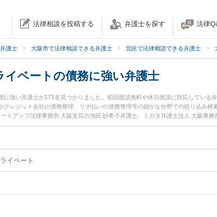
法律相談を投稿する
弁護士を探す
法律Q
弁護士
大阪市で法律相談できる弁護士
北区で法律相談できる弁護士
ライベートの債務に強い弁護士
務に強い弁護士が175名見つかりました。初回面談無料や休日面談に対応している
やクレジット会社の債務整理、リボ払いの債務整理等の細かな分野での絞り込み検
タートアップ法律事務所 大阪支店の池田 紗希子弁護士、ミカタ弁護士法人 大阪事
阪市北区で土日や夜間に発生した個人・プライベートの債務のトラブルを今すぐに
検索したい』『初回相談無料で個人・プライベートの債務を法律相談できる大阪市
ライベート