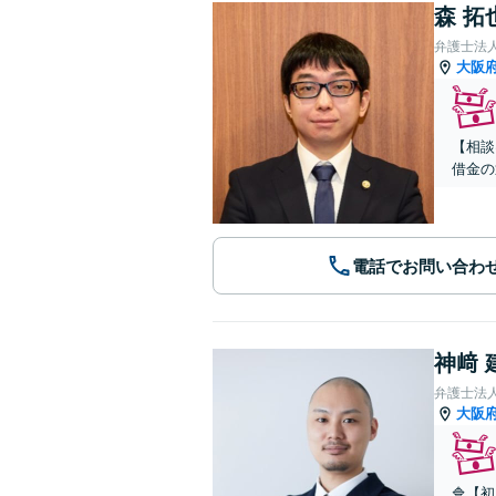
森 拓
弁護士法
大阪
【相談
借金の
電話でお問い合わ
神﨑 
弁護士法人
大阪
🔷【