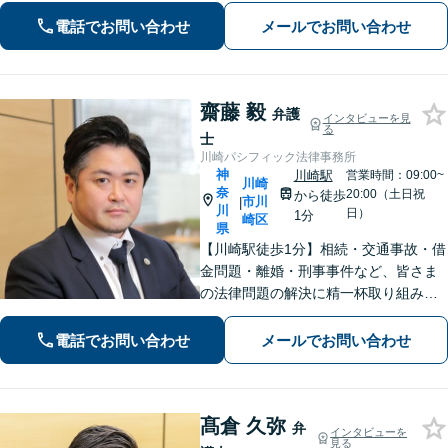
脚」の姿勢で解決まで伴走いたします
電話でお問い合わせ
メールでお問い合わせ
ので安心してお任せください。【WEB
面談】
齋藤 毅
弁護
インタビューを見
る
士
川崎パシフィック法律事務所
神
川崎駅
営業時間：09:00~
川崎
奈
20:00（土日祝
から徒歩
市川
|
川
日）
1分
崎区
県
【川崎駅徒歩1分】相続・交通事故・借
金問題・離婚・刑事事件など、皆さま
の法律問題の解決に精一杯取り組みま
す。持ち前のバイタリティとフットワ
ークの軽さに自信あり。費用の負担を
電話でお問い合わせ
メールでお問い合わせ
最小限にするよう努めています。【地
元密着】クチコミ・リピーター多数。
髙倉 久弥
弁
インタビューを
見る