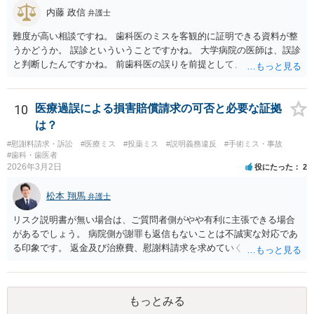
内藤 政信
弁護士
難度が高い相談ですね。 歯科医のミスを客観的に証明できる資料が整
うかどうか。 誤診といういうことですかね。 大学病院の医師は、誤診
と判断したんですかね。 前歯科医の誤りを前提として、 その医師はど
のように判断し、治療計画を立てたんでしょうかね。 現在の症状は、
前医師の診断の誤りに起因するものかどうか、 大学病院の医師は、ど
う見ているんでしょうかね。 歯科医の資格を持ってる弁護士もいます
10
医療過誤による損害賠償請求の可否と必要な証拠
ね。 そのような弁護士を探すのもいいと思いますね。
は？
#慰謝料請求・訴訟
#医療ミス
#投薬ミス
#説明義務違反
#手術ミス・事故
#歯科・歯医者
2026年3月2日
役にたった
2
松本 翔馬
弁護士
リスク説明書が無い場合は、ご質問者側がやや有利に主張できる場合
があるでしょう。 病院側が謝罪も返信もないことは不誠実な対応であ
る印象です。 返金及び治療費、慰謝料請求を求めていくことになるか
と思います。 ご自身で内容証明を出すこともあり得ますが、弁護士が
代理人として病院側との交渉窓口となることも方法の一つです。 ご自
身で内容証明を出される場合、書面にご質問者の不利になる事情を記
もっとみる
載した場合はそれ以降の交渉ハードルが上がってしまうため慎重に検