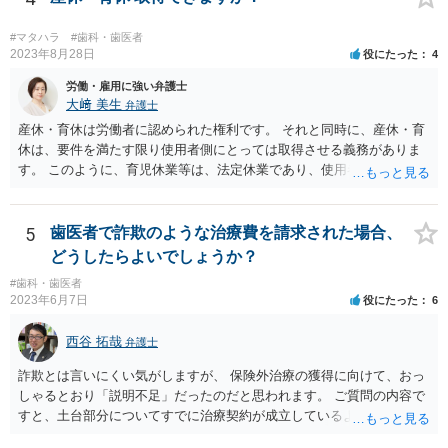
#マタハラ
#歯科・歯医者
2023年8月28日
役にたった
4
労働・雇用に強い弁護士
大﨑 美生
弁護士
産休・育休は労働者に認められた権利です。 それと同時に、産休・育
休は、要件を満たす限り使用者側にとっては取得させる義務がありま
す。 このように、育児休業等は、法定休業であり、使用者側で任意に
設けられる休暇制度とは異なります。 小さな個人歯科医院だからとい
って、産休・育休を認めないということはできません。 ただし、残念
ながら実際には、妊娠・出産をしたら退職する慣行の事業者はありま
5
歯医者で詐欺のような治療費を請求された場合、
す。 しかし、このような慣行となっていること自体が、均等法９条１
どうしたらよいでしょうか？
項に違反します。 均等法違反は行政指導の対象となり、事業者が是正
#歯科・歯医者
勧告に従わない場合には企業名が公表される可能性もあります。 実際
2023年6月7日
役にたった
6
に小さな医院で公表までいったケースがありますが、かなり稀なケー
スと言えます。 また、産休・育休を理由とした解雇は無効であり、損
西谷 拓哉
弁護士
害賠償請求の対象にもなります。 実際にどのようなアクションを取る
かは、職場での人間関係など気になる点があると思いますが、弁護士
詐欺とは言いにくい気がしますが、 保険外治療の獲得に向けて、おっ
か労基署へ一度ご相談いただくと安心だと思います。 均等法 （婚姻、
しゃるとおり「説明不足」だったのだと思われます。 ご質問の内容で
妊娠、出産等を理由とする不利益取扱いの禁止等） 第九条 事業主
すと、土台部分についてすでに治療契約が成立しているように思われ
は、女性労働者が婚姻し、妊娠し、又は出産したことを退職理由とし
ますが、 治療契約を取消すことができれば、５万円の支払義務を消滅