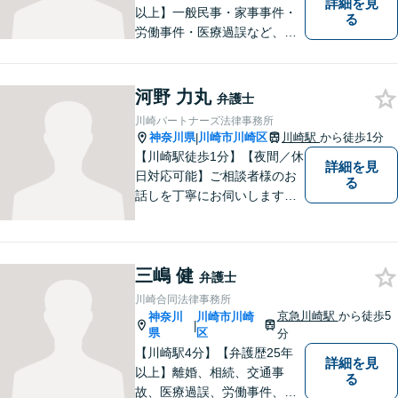
詳細を見
以上】一般民事・家事事件・
る
労働事件・医療過誤など、幅
広い分野で実績がございま
す。弁護らしくない、気軽に
お話できる弁護士です。どの
河野 力丸
弁護士
ような事案・相手であって
川崎パートナーズ法律事務所
も、正当な権利の主張に努め
神奈川県
川崎市川崎区
川崎駅
から徒歩1分
|
ます。ご相談お待ちしていま
【川崎駅徒歩1分】【夜間／休
詳細を見
す！
日対応可能】ご相談者様のお
る
話しを丁寧にお伺いします。
離婚問題／相続問題／交通事
故／借金問題／インターネッ
ト問題など、幅広い法律トラ
三嶋 健
ブルに対応可能。【明確な料
弁護士
金体系】法律トラブルでお悩
川崎合同法律事務所
みの方は、お気軽にご相談く
京急川崎駅
から徒歩5
神奈川
川崎市川崎
|
ださい。
県
区
分
【川崎駅4分】【弁護歴25年
詳細を見
以上】離婚、相続、交通事
る
故、医療過誤、労働事件、会