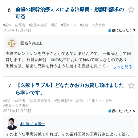
て予定する定めをしてはならない。 ２ 事業主は、女性労働者が婚姻
させることができます。 消費者契約法は、いくつか取消の類型を定め
したことを理由として、解雇してはならない。 ３ 事業主は、その雇
ています。 いくつか該当しそうな取消権をご参考までのせます。 ①土
6
前歯の根幹治療ミスによる治療費・慰謝料請求の
用する女性労働者が妊娠したこと、出産したこと、労働基準法（昭和
台と被せ物の治療は通常同じ歯科で行いますので、被せ物の治療費が
可否
二十二年法律第四十九号）第六十五条第一項の規定による休業を請求
４０万円もかかるというのは 治療費という重要な事項について、不利
し、又は同項若しくは同条第二項の規定による休業をしたことその他
#歯科・歯医者
#慰謝料請求・訴訟
#医療ミス
#患者・入所者側
益なる事実の不告知があった認められると考えられます。 そのため、
2024年12月24日
役にたった
3
の妊娠又は出産に関する事由であつて厚生労働省令で定めるものを理
４０万円もかかるとは夢にも思わなかったという事情があれば、不利
由として、当該女性労働者に対して解雇その他不利益な取扱いをして
益事実の不告知を理由とした取消権を主張することが出来る可能性が
匿名A
はならない。 ４ 妊娠中の女性労働者及び出産後一年を経過しない女
弁護士
あります（消費者契約法４条２項）。 ②また、保険外治療の必要性に
性労働者に対してなされた解雇は、無効とする。ただし、事業主が当
ついて虚偽の説明があったのであれば、不実告知取消ということも考
実際のレントゲンを見ることができていませんので、 一般論として回
該解雇が前項に規定する事由を理由とする解雇でないことを証明した
えられます（消費者契約法４条１項１号）。 ③そのほか、歯科治療
答します。 根幹治療は、歯の処置において極めて重大なものであり、
ときは、この限りでない。
中、抗らうことが困難な状態で保険外治療の勧誘をされたということ
歯科医は、緊密な充填を行うよう注意する義務を負っていると考えら
であれば、最近（令和５年６月１日）施行されたばかりですが、 退去
れます。 （同趣旨の判示をした裁判例として、東京地裁平20(ワ)30392
困難場所（たとえば、待合から診察台へ）に同行された上で困惑して
号事件） 当該義務に違反した場合、診療契約の不履行又は不法行為に
契約したという類型の取消権（改正消費者契約法４条３項３号）も使
基づく損害賠償請求の可能性が生じます。 慰謝料に関しては、通院慰
7
【医療トラブル】どなたかお力お貸し頂けました
える可能性があります。 一旦、書面で消費者契約法に基づく取消権を
謝料といった形での請求になろうかと思います。
ら幸いです。
行使するので払えないという 通知をして様子をみるのも手かと思いま
す。 その他、消費生活センターに相談して、間に入ってもらうことも
#歯科・歯医者
#説明義務違反
#慰謝料請求・訴訟
#手術ミス・事故
#患者・入所者側
手かもしれません。
2021年12月28日
役にたった
5
林 康弘
弁護士
そのような事実関係であれば、その歯科医師の医療行為によって被っ