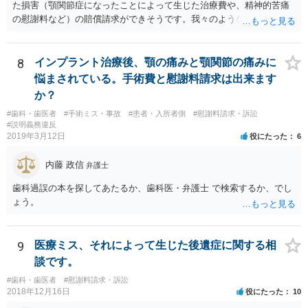
た損害（顎関節症になったことによって生じた治療費や、精神的苦痛
の慰謝料など）の賠償請求ができそうです。我々のような弁護士に依
頼した上で、その歯科でのカルテ等の医療記録の取得や、後医（Ｂ歯
科）の先生の協力等を得ることも必要だと思います。
8
インプラント治療後、顎の痛みと顎関節の痛みに
悩まされている。手術費と慰謝料請求は出来ます
か？
#歯科・歯医者
#手術ミス・事故
#患者・入所者側
#慰謝料請求・訴訟
#説明義務違反
2019年3月12日
役にたった
6
内藤 政信
弁護士
歯科過誤の本を探してあたるか、歯科医・弁護士 で検索するか、でし
ょう。
9
医療ミス、それによって生じた後遺症に関する相
談です。
#歯科・歯医者
#慰謝料請求・訴訟
2018年12月16日
役にたった
10