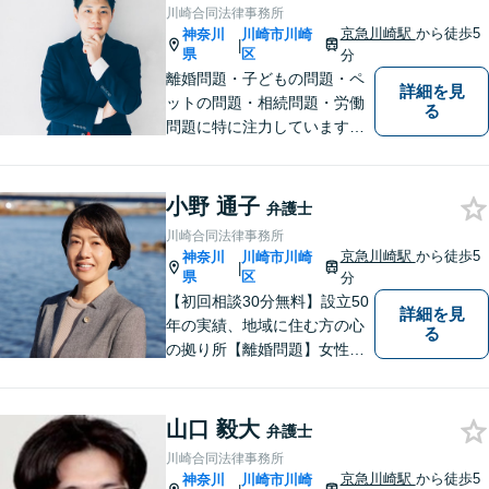
ご希望やご不安な点はお気軽
川崎合同法律事務所
にご相談ください。【初回無
京急川崎駅
から徒歩5
神奈川
川崎市川崎
|
料相談】
県
区
分
離婚問題・子どもの問題・ペ
詳細を見
ットの問題・相続問題・労働
る
問題に特に注力しています。
お困りの際、お気軽にご相談
ください。
小野 通子
弁護士
川崎合同法律事務所
京急川崎駅
から徒歩5
神奈川
川崎市川崎
|
県
区
分
【初回相談30分無料】設立50
詳細を見
年の実績、地域に住む方の心
る
の拠り所【離婚問題】女性弁
護士6名在籍 相談件数300件
以上の経験値に基づくアドバ
イスを【労働問題】労働者側
山口 毅大
弁護士
に特化 精神的なケアも視野
川崎合同法律事務所
に入れて、真摯に対応します
京急川崎駅
から徒歩5
神奈川
川崎市川崎