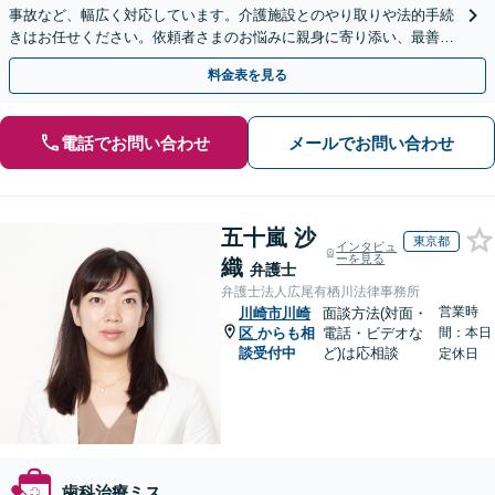
事故など、幅広く対応しています。介護施設とのやり取りや法的手続
きはお任せください。依頼者さまのお悩みに親身に寄り添い、最善の
結果が得られるように尽力いたします。
料金表を見る
電話でお問い合わせ
メールでお問い合わせ
五十嵐 沙
東京都
インタビュ
ーを見る
織
弁護士
弁護士法人広尾有栖川法律事務所
営業時
川崎市川崎
面談方法(対面・
区
からも相
電話・ビデオな
間：本日
談受付中
ど)は応相談
定休日
歯科治療ミス