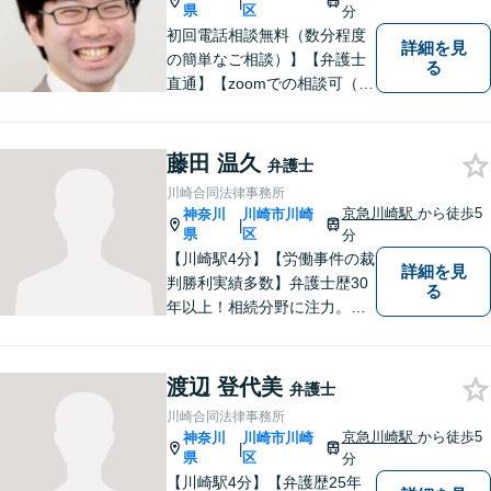
|
【京急川崎駅4分】【休日面談
県
区
分
OK】
初回電話相談無料（数分程度
詳細を見
の簡単なご相談）】【弁護士
る
直通】【zoomでの相談可（有
料）】【夜間，休日，年末年
始相談可】市民に寄り添った
「街医者」のような弁護士
藤田 温久
弁護士
川崎合同法律事務所
京急川崎駅
から徒歩5
神奈川
川崎市川崎
|
県
区
分
【川崎駅4分】【労働事件の裁
詳細を見
判勝利実績多数】弁護士歴30
る
年以上！相続分野に注力。依
頼者様にとって最善の結果を
目指し、積み上げてきた経験
と情熱により実現してまいり
渡辺 登代美
弁護士
ます！お気軽にご相談を！
川崎合同法律事務所
【初回相談無料】
京急川崎駅
から徒歩5
神奈川
川崎市川崎
|
県
区
分
【川崎駅4分】【弁護歴25年