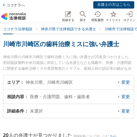
弁護士の方はこちら
ココナラへ
投稿する
探す
閲覧履歴
マイリスト
ログイン
ココナラ法律相談
神奈川県で法律相談できる弁護士
川崎市で法律相談
川崎市川崎区の歯科治療ミスに強い弁護士
神奈川県の川崎市川崎区で歯科治療ミスに強い弁護士が20名見つかりました。
初回面談無料や休日面談に対応している弁護士なども掲載中。医療・介護問題
に関係する歯科治療ミスや美容整形のトラブル、産婦人科の訴訟等の細かな分
野での絞り込み検索もでき便利です。特に川崎オアシス法律事務所の山口 勇真
弁護士や川崎パシフィック法律事務所の齋藤 毅弁護士、川崎パシフィック法律
エリア
神奈川県、川崎市川崎区
変更
事務所の髙倉 久弥弁護士のプロフィール情報や弁護士費用、強みなどが注目さ
れています。『川崎市川崎区で土日や夜間に発生した歯科治療ミスのトラブル
相談内容
医療・介護問題、歯科・歯医者
変更
を今すぐに弁護士に相談したい』『歯科治療ミスのトラブル解決の実績豊富な
近くの弁護士を検索したい』『初回相談無料で歯科治療ミスを法律相談できる
川崎市川崎区内の弁護士に相談予約したい』などでお困りの相談者さんにおす
詳細条件
未選択
変更
すめです。
20
人の弁護士が見つかりました
(検索結果について詳しくは
こちら
)