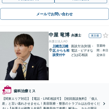
メールでお問い合わせ
中屋 竜博
弁護士
東京都
弁護士法人AO
営業時
川崎市川崎
面談方法(対面・
区
からも相
電話・ビデオな
間：本日
談受付中
ど)は応相談
定休日
歯科治療ミス
【関東エリア対応】【電話・LINE相談可】【初回面談無料】「個人
差」と言い逃れさせません！美容医療・整形のトラブルはお任せくだ
さい【弁護士が複数人在籍】事務所内で連携し解決へ。カルテ開示や