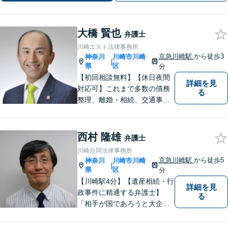
し、最適な解決方法を提案します【休
日面談可】
大橋 賢也
弁護士
川崎エスト法律事務所
京急川崎駅
から徒歩3
神奈川
川崎市川崎
|
県
区
分
【初回相談無料】【休日夜間
詳細を見
対応可】これまで多数の債務
る
整理、離婚・相続、交通事
故、消費者被害、刑事事件等
を扱ってきました。また、破
産管財人や成年後見人等、裁
西村 隆雄
弁護士
判所から依頼を受ける事件も
川崎合同法律事務所
多数経験しています。1人で悩
京急川崎駅
から徒歩5
神奈川
川崎市川崎
|
まずに、是非ご相談くださ
県
区
分
い。
【川崎駅4分】【遺産相続・行
詳細を見
政事件に精通する弁護士】
る
「相手が国であろうと大企業
であろうと、ひるくことな
く、事実に基づいて主張して