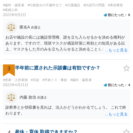
#歯科・歯医者
#行政処分の不服申立て
#介護施設
#許認可の問題
#美容整形
#産婦人科
2022年9月2日
役にたった
6
匿名A
弁護士
お店や施設の長には施設管理権、誰を立ち入らせるかを決める権利が
あります。ですので、現状マスクが感染対策に有効との知見がある以
上、マスクをした方のみを立ち入らせると決めることも自由であり、
不当な差別には当たらないと考えられます。 これが公衆浴場や旅館業
など公益的な側面のある業種ですと、公衆浴場法など各種業法で定め
られた理由以外での利用拒否は禁止されていますし、公の施設でもマ
3
半年前に渡された示談書は有効ですか？
スクなしだけでの利用拒否は問題となりえますが、民間のお店に対し
ては慰謝料の請求は認められないと考えられます。
#患者・入所者側
#示談
#手術ミス・事故
#歯科・歯医者
2022年4月21日
役にたった
4
内藤 政信
弁護士
診察券とか領収書を見れば、法人かどうかわかるでしょう。 これで終
わります。
4
産休・育休 取得できますか？