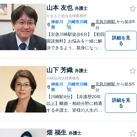
いく」ことがモットーです。
山本 友也
弁護士
どんな事案でも、依頼者様の
やまもと総合法律事務所
状況をしっかり把握し、ご希
京急川崎駅
から徒歩8
神奈川
川崎市川崎
|
望される解決へと尽力しま
県
区
分
す。
【京急川崎駅徒歩6分】【初回
詳細を見
面談無料】お悩みを一緒に解
る
決できるよう、親身になっ
て、丁寧にご対応させて頂く
よう心掛けております。交通
事故／相続／離婚／労働／債
山下 芳織
弁護士
務整理／刑事事件／企業法務
川崎合同法律事務所
など、幅広く対応。【当日／
京急川崎駅
から徒歩5
神奈川
川崎市川崎
|
夜間／休日対応可能】お気軽
県
区
分
にご相談下さい。
【川崎駅4分】【弁護歴20年
詳細を見
以上】離婚・相続分野に精通
る
する弁護士。皆様の人生の大
事な局面に立ち会う責任を感
じながら、日々納得の解決に
導けるよう尽力しています。
畑 福生
弁護士