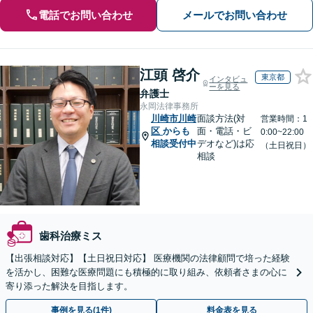
電話でお問い合わせ
メールでお問い合わせ
江頭 啓介
東京都
インタビュ
ーを見る
弁護士
永岡法律事務所
川崎市川崎
面談方法(対
営業時間：1
区
からも
面・電話・ビ
0:00~22:00
相談受付中
デオなど)は応
（土日祝日）
相談
歯科治療ミス
【出張相談対応】【土日祝日対応】 医療機関の法律顧問で培った経験
を活かし、困難な医療問題にも積極的に取り組み、依頼者さまの心に
寄り添った解決を目指します。
事例を見る(1件)
料金表を見る