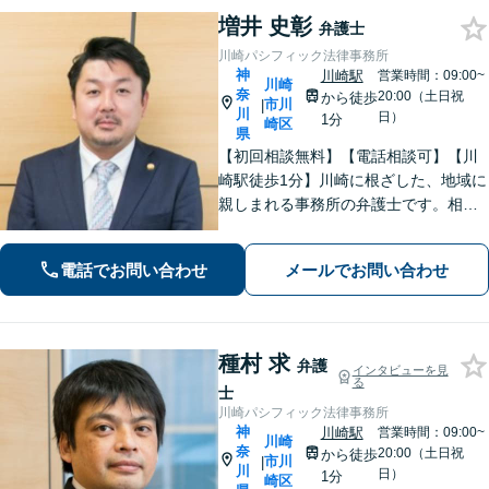
増井 史彰
弁護士
川崎パシフィック法律事務所
神
川崎駅
営業時間：09:00~
川崎
奈
20:00（土日祝
から徒歩
市川
|
川
日）
1分
崎区
県
【初回相談無料】【電話相談可】【川
崎駅徒歩1分】川崎に根ざした、地域に
親しまれる事務所の弁護士です。相
続・交通事故・借金問題など親身にな
って対応致します。クチコミ・リピー
電話でお問い合わせ
メールでお問い合わせ
ターの方多数。お気軽にご相談くださ
い。
種村 求
弁護
インタビューを見
る
士
川崎パシフィック法律事務所
神
川崎駅
営業時間：09:00~
川崎
奈
20:00（土日祝
から徒歩
市川
|
川
日）
1分
崎区