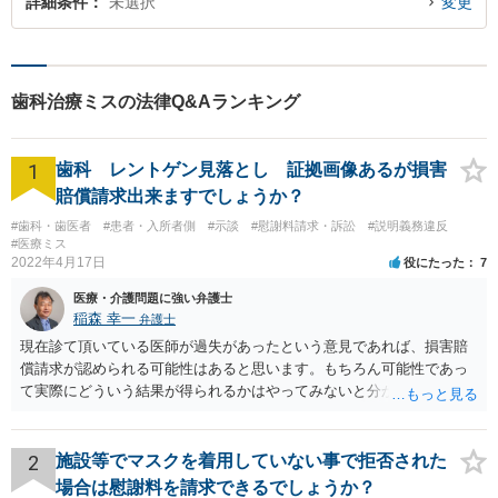
詳細条件
未選択
変更
歯科治療ミスの法律Q&Aランキング
1
歯科 レントゲン見落とし 証拠画像あるが損害
賠償請求出来ますでしょうか？
#歯科・歯医者
#患者・入所者側
#示談
#慰謝料請求・訴訟
#説明義務違反
#医療ミス
2022年4月17日
役にたった
7
医療・介護問題に強い弁護士
稲森 幸一
弁護士
現在診て頂いている医師が過失があったという意見であれば、損害賠
償請求が認められる可能性はあると思います。もちろん可能性であっ
て実際にどういう結果が得られるかはやってみないと分かりません
が。 損害としては、その過失によって生じた症状の治療にかかった治
療費や精神的苦痛を受けた分の慰謝料や仕事に影響があれば休業損害
などが考えられます。 頑張ってください。
2
施設等でマスクを着用していない事で拒否された
場合は慰謝料を請求できるでしょうか？