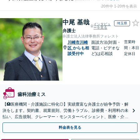
20件中 1-20件を表示
中尾 基哉
埼玉県
インタビュ
ーを見る
弁護士
弁護士法人法律事務所フォレスト
営業時
川崎市川崎
面談方法(対面・
区
からも相
電話・ビデオな
間：本日
談受付中
ど)は応相談
定休日
歯科治療ミス
【🏥医療機関・介護施設に特化◎】実績豊富な弁護士が紛争予防・解
決をします。契約書、就業規則、労働トラブル、診療費・利用料の未
払い、広告規制、クレーマー・モンスターペイシェント、医療・介護
事故などに対応【顧問契約あり】
料金表を見る