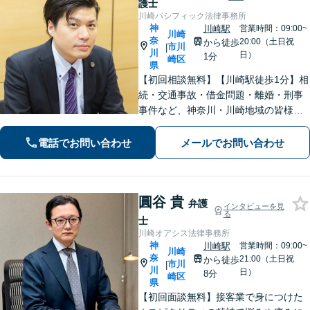
護士
川崎パシフィック法律事務所
神
川崎駅
営業時間：09:00~
川崎
奈
20:00（土日祝
から徒歩
市川
|
川
日）
1分
崎区
県
【初回相談無料】【川崎駅徒歩1分】相
続・交通事故・借金問題・離婚・刑事
事件など、神奈川・川崎地域の皆様の
法律問題を解決すべく、親身になって
取り組みます。クチコミ・リピーター
電話でお問い合わせ
メールでお問い合わせ
の方も多数。お気軽にお問い合わせ下
さい。
圓谷 貴
弁護
インタビューを見
る
士
川崎オアシス法律事務所
神
川崎駅
営業時間：09:00~
川崎
奈
21:00（土日祝
から徒歩
市川
|
川
日）
8分
崎区
県
【初回面談無料】接客業で身につけた