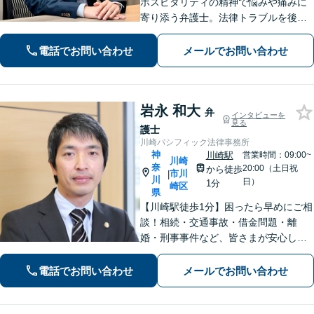
ホスピタリティの精神で悩みや痛みに
寄り添う弁護士。法律トラブルを後ろ
めたく思う必要はありません！【離婚
／借金／相続など】人生の困難を取り
電話でお問い合わせ
メールでお問い合わせ
除くことをお助けします。【初回面談
無料】【秘密厳守】【子連れ相談可】
岩永 和大
弁
インタビューを
見る
護士
川崎パシフィック法律事務所
神
川崎駅
営業時間：09:00~
川崎
奈
20:00（土日祝
から徒歩
市川
|
川
日）
1分
崎区
県
【川崎駅徒歩1分】困ったら早めにご相
談！相続・交通事故・借金問題・離
婚・刑事事件など、皆さまが安心して
暮らせるように問題解決に尽力しま
す。【地元密着】クチコミ・リピータ
電話でお問い合わせ
メールでお問い合わせ
ーの方も多数。「こんなことで」と思
わずにお気軽にお問い合わせ下さい。