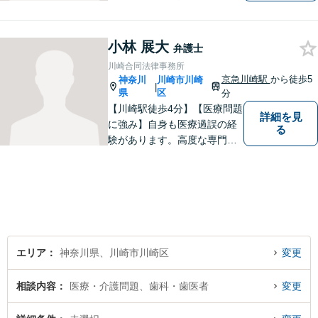
社事件など、幅広い分野で実
績あり！日々勉強を怠らず、
皆様を守れるよう尽力してい
小林 展大
弁護士
ます。人権を守りながら社会
川崎合同法律事務所
の役に立つことがやりがいで
京急川崎駅
から徒歩5
神奈川
川崎市川崎
|
す。【後払いOK】
県
区
分
【川崎駅徒歩4分】【医療問題
詳細を見
に強み】自身も医療過誤の経
る
験があります。高度な専門知
識をもって、被害回復や真相
究明を行い、皆様が前を向い
て生活できるよう全力で取り
組みます。お気軽にご相談く
ださい！【医療事故情報セン
ター所属】
エリア
神奈川県、川崎市川崎区
変更
相談内容
医療・介護問題、歯科・歯医者
変更