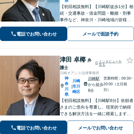
県
【初回相談無料】【川崎駅徒歩1分】相
続・交通事故・借金問題・離婚・刑事
事件など、神奈川・川崎地域の皆様の
法律問題を解決すべく、親身になって
取り組みます。クチコミ・リピーター
電話でお問い合わせ
メールで面談予約
の方も多数。お気軽にお問い合わせ下
さい。
津田 卓椰
弁
インタビューを
見る
護士
川崎オアシス法律事務所
神
川崎駅
営業時間：09:30~
川崎
奈
20:00（土日祝
から徒歩
市川
|
川
日）
8分
崎区
県
【初回相談無料】【川崎駅8分】依頼者
さまのご意向を尊重し、現実的で納得
できる解決方法を一緒に模索します
【離婚問題】調停・訴訟対応に豊富な
実績あり。人生の再出発を全力で応援
電話でお問い合わせ
メールでお問い合わせ
いたします【借金問題】状況を整理