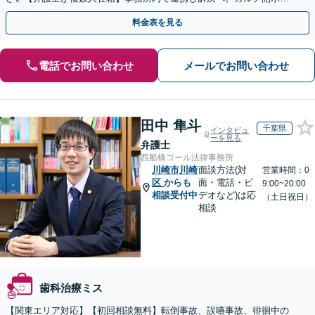
返金・賠償請求をサポートいたします【休日夜間面談可】
料金表を見る
電話でお問い合わせ
メールでお問い合わせ
田中 隼斗
千葉県
インタビュ
ーを見る
弁護士
西船橋ゴール法律事務所
川崎市川崎
面談方法(対
営業時間：0
区
からも
面・電話・ビ
9:00~20:00
相談受付中
デオなど)は応
（土日祝日）
相談
歯科治療ミス
【関東エリア対応】【初回相談無料】転倒事故、誤嚥事故、徘徊中の