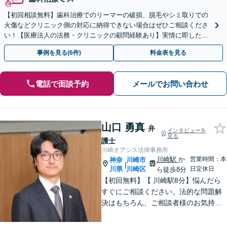
【初回相談無料】歯科治療でのリーマーの破損、脱毛やシミ取りでの
火傷などクリニック側の対応に納得できない場合はぜひご相談くださ
い！【医療法人の法務・クリニックの顧問経験あり】実情に即したア
ドバイスで、納得のできるトラブルの解決を目指します。
事例を見る(6件)
料金表を見る
電話で面談予約
メールでお問い合わせ
山口 勇真
弁
インタビューを
見る
護士
川崎オアシス法律事務所
川崎駅
か
営業時間：本
神奈
川崎市
|
川県
川崎区
日定休日
ら徒歩8分
【初回無料】【 川崎駅8分】悩んだら
すぐにご相談ください。法的な問題解
決はもちろん、ご相談者様のお気持ち
まで徹底サポートします。不安を和ら
げる「レスポンスの速さ」と「二人三