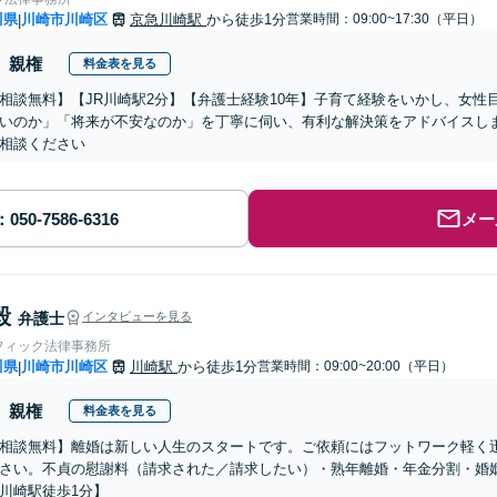
川県
川崎市川崎区
京急川崎駅
から徒歩1分
営業時間：09:00~17:30（平日）
|
親権
料金表を見る
相談無料】【JR川崎駅2分】【弁護士経験10年】子育て経験をいかし、女性
いのか」「将来が不安なのか」を丁寧に伺い、有利な解決策をアドバイスし
相談ください
メー
毅
弁護士
インタビューを見る
フィック法律事務所
川県
川崎市川崎区
川崎駅
から徒歩1分
営業時間：09:00~20:00（平日）
|
親権
料金表を見る
相談無料】離婚は新しい人生のスタートです。ご依頼にはフットワーク軽く
さい。不貞の慰謝料（請求された／請求したい）・熟年離婚・年金分割・婚
川崎駅徒歩1分】