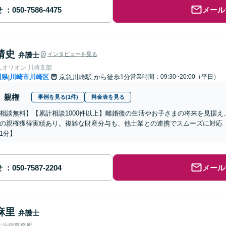
せ
メール
靖史
弁護士
インタビューを見る
人オリオン 川崎支部
川県
川崎市川崎区
京急川崎駅
から徒歩1分
営業時間：09:30~20:00（平日）
|
親権
事例を見る(1件)
料金表を見る
相談無料】【累計相談1000件以上】離婚後の生活やお子さまの将来を見据
の親権獲得実績あり。複雑な財産分与も、他士業との連携でスムーズに対応
1分】
せ
メール
麻里
弁護士
さ法律事務所