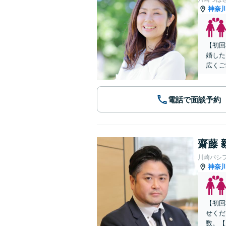
神奈
【初回
婚した
広くご
電話で面談予約
齋藤 
川崎パシ
神奈
【初回
せくだ
数。【