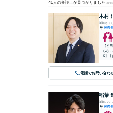
41
人の弁護士が見つかりました
(検索
木村 
川崎さく
神奈
【初回
らない
K】【
電話でお問い合わ
稲葉 
川崎パシ
神奈