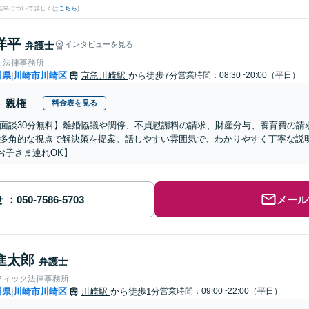
結果について詳しくは
こちら
)
洋平
弁護士
インタビューを見る
ら法律事務所
川県
川崎市川崎区
京急川崎駅
から徒歩7分
営業時間：08:30~20:00（平日）
|
親権
料金表を見る
面談30分無料】離婚協議や調停、不貞慰謝料の請求、財産分与、養育費の請
多角的な視点で解決策を提案。話しやすい雰囲気で、わかりやすく丁寧な説
お子さま連れOK】
せ
メール
進太郎
弁護士
フィック法律事務所
川県
川崎市川崎区
川崎駅
から徒歩1分
営業時間：09:00~22:00（平日）
|