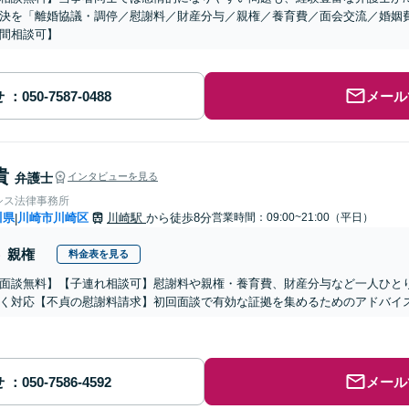
決を「離婚協議・調停／慰謝料／財産分与／親権／養育費／面会交流／婚姻
間相談可】
せ
メール
貴
弁護士
インタビューを見る
シス法律事務所
川県
川崎市川崎区
川崎駅
から徒歩8分
営業時間：09:00~21:00（平日）
|
親権
料金表を見る
面談無料】【子連れ相談可】慰謝料や親権・養育費、財産分与など一人ひと
く対応【不貞の慰謝料請求】初回面談で有効な証拠を集めるためのアドバイ
せ
メール