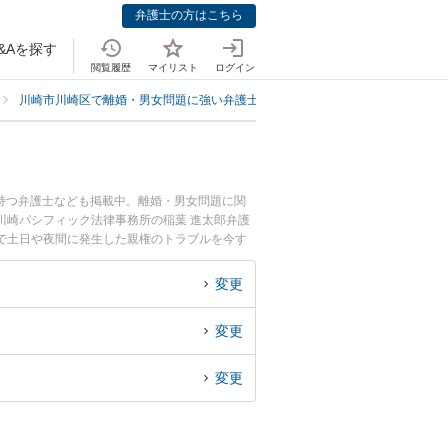
弁護士の方はこちら
&Aを探す
閲覧履歴
マイリスト
ログイン
川崎市川崎区で離婚・男女問題に強い弁護士
川崎市川崎区で親権に強い弁
持つ弁護士なども掲載中。離婚・男女問題に関
川崎パシフィック法律事務所の稲葉 進太郎弁護
で土日や夜間に発生した親権のトラブルを今す
る川崎市川崎区内の弁護士に相談予約したい』な
変更
変更
変更