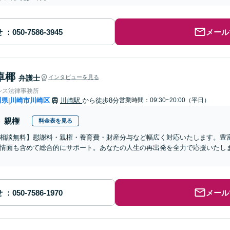
せ
メール
卓椰
弁護士
インタビューを見る
シス法律事務所
川県
川崎市川崎区
川崎駅
から徒歩8分
営業時間：09:30~20:00（平日）
|
親権
料金表を見る
相談無料】慰謝料・親権・養育費・財産分与など幅広く対応いたします。豊
情面も含めて総合的にサポート。あなたの人生の再出発を全力で応援いたし
せ
メール