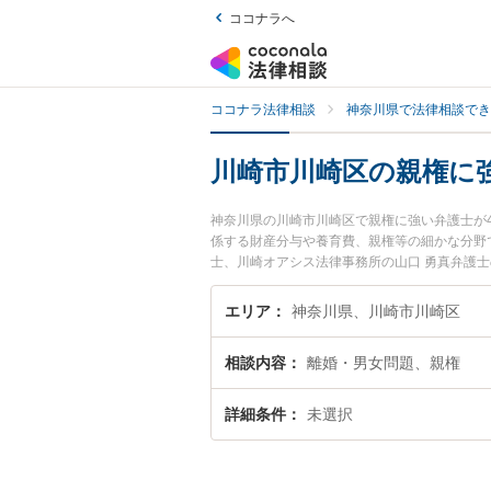
ココナラへ
ココナラ法律相談
神奈川県で法律相談でき
川崎市川崎区の親権に
神奈川県の川崎市川崎区で親権に強い弁護士が
係する財産分与や養育費、親権等の細かな分野
士、川崎オアシス法律事務所の山口 勇真弁護
ぐに弁護士に相談したい』『親権のトラブル解
どでお困りの相談者さんにおすすめです。
エリア
神奈川県、川崎市川崎区
相談内容
離婚・男女問題、親権
詳細条件
未選択