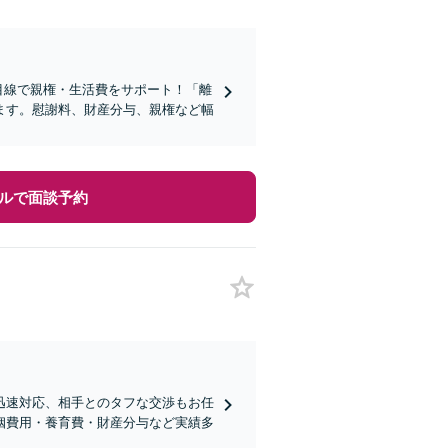
目線で親権・生活費をサポート！「離
ます。慰謝料、財産分与、親権など幅
ルで面談予約
迅速対応、相手とのタフな交渉もお任
姻費用・養育費・財産分与など実績多