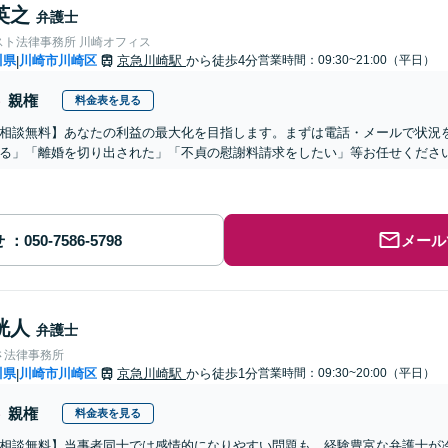
英之
弁護士
スト法律事務所 川崎オフィス
川県
川崎市川崎区
京急川崎駅
から徒歩4分
営業時間：09:30~21:00（平日）
|
親権
料金表を見る
相談無料】あなたの利益の最大化を目指します。まずは電話・メールで状況
る」「離婚を切り出された」「不貞の慰謝料請求をしたい」等お任せくださ
せ
メール
洸人
弁護士
さ法律事務所
川県
川崎市川崎区
京急川崎駅
から徒歩1分
営業時間：09:30~20:00（平日）
|
親権
料金表を見る
相談無料】当事者同士では感情的になりやすい問題も、経験豊富な弁護士が