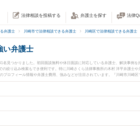
法律相談を投稿する
弁護士を探す
法律Q
る弁護士
川崎市で法律相談できる弁護士
川崎区で法律相談できる弁護士
強い弁護士
41名見つかりました。初回面談無料や休日面談に対応している弁護士、解決事例を
での絞り込み検索もでき便利です。特に川崎さくら法律事務所の木村 洋平弁護士や
士のプロフィール情報や弁護士費用、強みなどが注目されています。『川崎市川崎区
決の実績豊富な近くの弁護士を検索したい』『初回相談無料で親権を法律相談でき