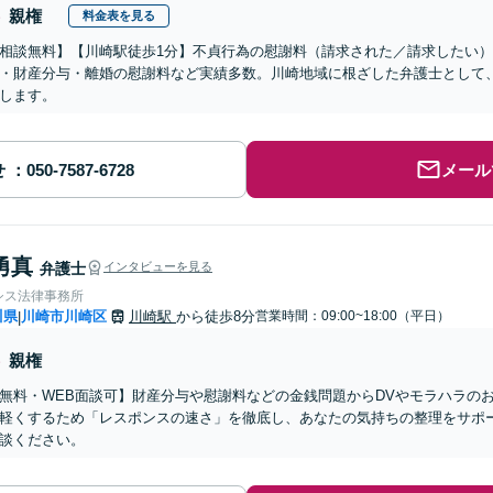
親権
料金表を見る
相談無料】【川崎駅徒歩1分】不貞行為の慰謝料（請求された／請求したい
・財産分与・離婚の慰謝料など実績多数。川崎地域に根ざした弁護士として
します。
せ
メール
勇真
弁護士
インタビューを見る
シス法律事務所
川県
川崎市川崎区
川崎駅
から徒歩8分
営業時間：09:00~18:00（平日）
|
親権
無料・WEB面談可】財産分与や慰謝料などの金銭問題からDVやモラハラの
軽くするため「レスポンスの速さ」を徹底し、あなたの気持ちの整理をサポ
談ください。