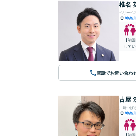
椎名 
ベリーベ
神奈
【初回
してい
電話でお問い合わ
古屋 
川崎つば
神奈
【初回