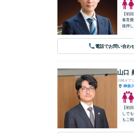
【初回
養育費
後押し
電話でお問い合わ
山口 
川崎オア
神奈
【初回
しでも
もご相