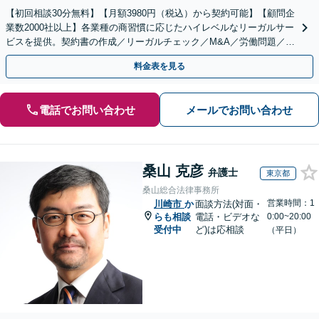
【初回相談30分無料】【月額3980円（税込）から契約可能】【顧問企
業数2000社以上】各業種の商習慣に応じたハイレベルなリーガルサー
ビスを提供。契約書の作成／リーガルチェック／M&A／労働問題／知
的財産等、お任せください【他士業連携可能】
料金表を見る
電話でお問い合わせ
メールでお問い合わせ
桑山 克彦
弁護士
東京都
桑山総合法律事務所
営業時間：1
川崎市
か
面談方法(対面・
らも相談
電話・ビデオな
0:00~20:00
受付中
ど)は応相談
（平日）