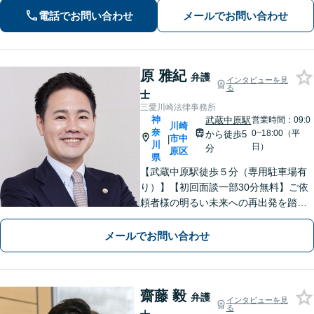
実績あり。人生の再出発を全力で応援
電話でお問い合わせ
メールでお問い合わせ
いたします【借金問題】状況を整理
し、最適な解決方法を提案します【休
日面談可】
原 雅紀
弁護
インタビューを見
る
士
三愛川崎法律事務所
神
武蔵中原駅
営業時間：09:0
川崎
奈
0~18:00（平
から徒歩5
市中
|
川
日）
分
原区
県
【武蔵中原駅徒歩５分（専用駐車場有
り）】【初回面談一部30分無料】ご依
頼者様の明るい未来への再出発を踏み
出せるよう最後まで寄り添い、誠実か
つ丁寧に対応いたします。お気軽にご
メールでお問い合わせ
相談ください【完全個室・出張相談
可】【宅建資格有】不動産問題に注力
齋藤 毅
弁護
インタビューを見
る