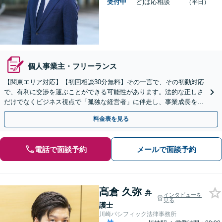
受付中
ど)は応相談
（平日）
個人事業主・フリーランス
【関東エリア対応】【初回相談30分無料】その一言で、その初動対応
で、有利に交渉を運ぶことができる可能性があります。法的な正しさ
だけでなくビジネス視点で「孤独な経営者」に伴走し、事業成長を支
えます。Web面談・セカンドオピニオン対応可。
料金表を見る
電話で面談予約
メールで面談予約
髙倉 久弥
弁
インタビューを
見る
護士
川崎パシフィック法律事務所