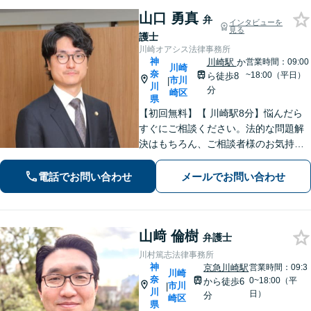
山口 勇真
弁
インタビューを
見る
護士
川崎オアシス法律事務所
神
川崎駅
か
営業時間：09:00
川崎
奈
~18:00（平日）
ら徒歩8
市川
|
川
分
崎区
県
【初回無料】【 川崎駅8分】悩んだら
すぐにご相談ください。法的な問題解
決はもちろん、ご相談者様のお気持ち
まで徹底サポートします。不安を和ら
げる「レスポンスの速さ」と「二人三
電話でお問い合わせ
メールでお問い合わせ
脚」の姿勢で解決まで伴走いたします
ので安心してお任せください。【WEB
面談】
山﨑 倫樹
弁護士
川村篤志法律事務所
神
京急川崎駅
営業時間：09:3
川崎
奈
0~18:00（平
から徒歩6
市川
|
川
日）
分
崎区
県