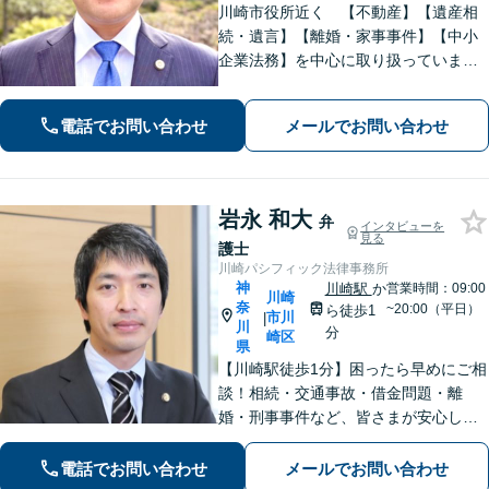
川崎市役所近く 【不動産】【遺産相
続・遺言】【離婚・家事事件】【中小
企業法務】を中心に取り扱っていま
す。分かりやすい説明を心がけていま
す。ぜひご相談ください
電話でお問い合わせ
メールでお問い合わせ
岩永 和大
弁
インタビューを
見る
護士
川崎パシフィック法律事務所
神
川崎駅
か
営業時間：09:00
川崎
奈
~20:00（平日）
ら徒歩1
市川
|
川
分
崎区
県
【川崎駅徒歩1分】困ったら早めにご相
談！相続・交通事故・借金問題・離
婚・刑事事件など、皆さまが安心して
暮らせるように問題解決に尽力しま
す。【地元密着】クチコミ・リピータ
電話でお問い合わせ
メールでお問い合わせ