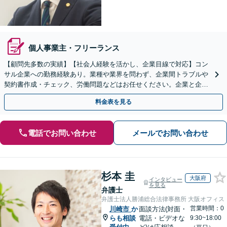
個人事業主・フリーランス
【顧問先多数の実績】【社会人経験を活かし、企業目線で対応】コン
サル企業への勤務経験あり。業種や業界を問わず、企業間トラブルや
契約書作成・チェック、労働問題などはお任せください。企業と企業
の連携をつなぐ「橋渡し役」として、企業の発展をサポート
料金表を見る
電話でお問い合わせ
メールでお問い合わせ
杉本 圭
大阪府
インタビュー
を見る
弁護士
弁護士法人勝浦総合法律事務所 大阪オフィス
営業時間：0
川崎市
か
面談方法(対面・
らも相談
電話・ビデオな
9:30~18:00