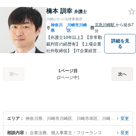
橋本 訓幸
弁護士
川崎ひかり法律事務所
京急川崎駅
から徒歩7
神奈川
川崎市川崎
|
県
区
分
【弁護士10年以上】【非常勤
詳細を見
裁判官の経歴有】【上場企業
る
社外取締役】【IT企業経営】
相続問題は、不動産関連のト
ラブルの解決実績が豊富！離
婚問題は、財産分与や慰謝料
1ページ目
前へ
次へ
請求に強みあり。そのほか、
(2ページ中)
交通事故・借金・企業法務に
も幅広く対応【当日・休日・
夜間相談可】
エリア
神奈川県、川崎市川崎区、川崎市幸区、川崎市中原区、川崎市高津区、川崎市多摩区、川崎市宮前区、川崎市麻生区
変更
相談内容
企業法務、個人事業主・フリーランス
変更