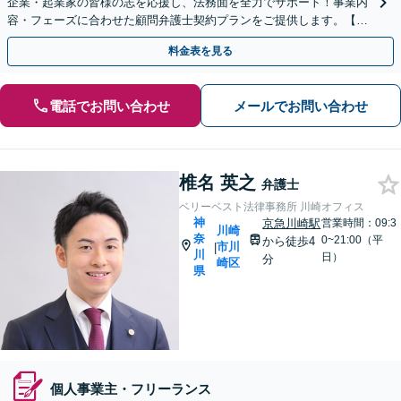
企業・起業家の皆様の志を応援し、法務面を全力でサポート！事業内
容・フェーズに合わせた顧問弁護士契約プランをご提供します。【顧
問契約／企業法務】
料金表を見る
電話でお問い合わせ
メールでお問い合わせ
椎名 英之
弁護士
ベリーベスト法律事務所 川崎オフィス
神
京急川崎駅
営業時間：09:3
川崎
奈
0~21:00（平
から徒歩4
市川
|
川
日）
分
崎区
県
個人事業主・フリーランス