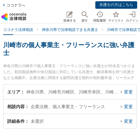
弁護士の方はこちら
ココナラへ
投稿する
探す
閲覧履歴
マイリスト
ログイン
ココナラ法律相談
神奈川県で法律相談できる弁護士
川崎市で法律相談
川崎市の個人事業主・フリーランスに強い弁護
士
神奈川県の川崎市で個人事業主・フリーランスに強い弁護士が45名見つかりま
した。初回面談無料や休日面談に対応している弁護士、解決事例を持つ弁護士
なども掲載中。企業法務に関係する顧問弁護士契約や契約書作成・リーガルチ
ェック、雇用契約書・就業規則作成等の細かな分野での絞り込み検索もでき便
利です。特に川崎つばさ法律事務所の松本 麻里弁護士や弁護士法人オリオン 川
エリア
神奈川県、川崎市川崎区、川崎市幸区、川崎市中原区、川崎市高津区、川崎市多摩区、川崎市宮前区、川崎市麻生区
変更
崎支部の笹浪 靖史弁護士、東京スタートアップ法律事務所 川崎支店の小林 望
海弁護士のプロフィール情報や弁護士費用、強みなどが注目されています。
相談内容
企業法務、個人事業主・フリーランス
変更
『川崎市で土日や夜間に発生した個人事業主・フリーランスのトラブルを今す
ぐに弁護士に相談したい』『個人事業主・フリーランスのトラブル解決の実績
豊富な近くの弁護士を検索したい』『初回相談無料で個人事業主・フリーラン
詳細条件
未選択
変更
スを法律相談できる川崎市内の弁護士に相談予約したい』などでお困りの相談
者さんにおすすめです。