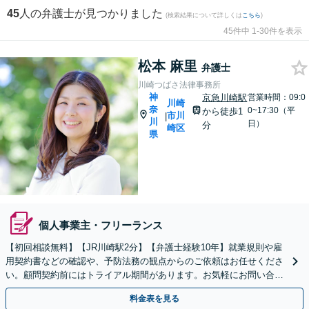
45
人の弁護士が見つかりました
(検索結果について詳しくは
こちら
)
45件中 1-30件を表示
松本 麻里
弁護士
川崎つばさ法律事務所
神
京急川崎駅
営業時間：09:0
川崎
奈
0~17:30（平
から徒歩1
市川
|
川
日）
分
崎区
県
個人事業主・フリーランス
【初回相談無料】【JR川崎駅2分】【弁護士経験10年】就業規則や雇
用契約書などの確認や、予防法務の観点からのご依頼はお任せくださ
い。顧問契約前にはトライアル期間があります。お気軽にお問い合わ
せください【土日祝対応可】
料金表を見る