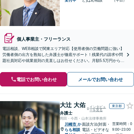
受付中
ど)は応相談
（平日）
個人事業主・フリーランス
電話相談、WEB相談で関東エリア対応【使用者側の労働問題に強い】
労働者側の出方を熟知した弁護士が徹底サポート！残業代の請求や問
題社員対応や就業規則の見直しはお任せください。月額5.5万円からの
顧問契約で御社の「外部法務部」として支援します。
電話でお問い合わせ
メールでお問い合わせ
大辻 大佑
東京都
インタビュ
ーを見る
弁護士
岡田・今西・山本法律事務所
営業時間：0
川崎市
か
面談方法(対面・
らも相談
電話・ビデオな
9:00~23:00