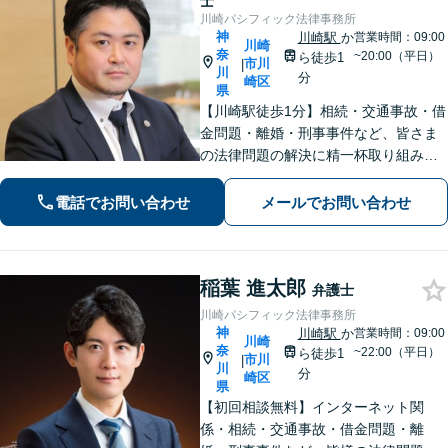
士
川崎パシフィック法律事務所
神
川崎駅
か
営業時間：09:00
川崎
奈
~20:00（平日）
ら徒歩1
市川
|
川
分
崎区
県
【川崎駅徒歩1分】相続・交通事故・借
金問題・離婚・刑事事件など、皆さま
の法律問題の解決に精一杯取り組みま
す。持ち前のバイタリティとフットワ
ークの軽さに自信あり。費用の負担を
電話でお問い合わせ
メールでお問い合わせ
最小限にするよう努めています。【地
元密着】クチコミ・リピーター多数。
稲葉 進太郎
弁護士
川崎パシフィック法律事務所
神
川崎駅
か
営業時間：09:00
川崎
奈
~22:00（平日）
ら徒歩1
市川
|
川
分
崎区
県
【初回相談無料】インターネット関
係・相続・交通事故・借金問題・離