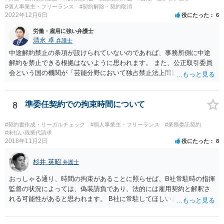
#個人事業主・フリーランス
#契約解除・契約取消
2022年12月6日
役にたった
6
労働・雇用に強い弁護士
清水 卓
弁護士
中途解約禁止の条項が設けられていないのであれば、事務所側に中途
解約を禁止できる根拠はないように思われます。 また、公正取引委員
会という国の機関が「芸能分野において独占禁止法上問題となり得る
行為の想定例」として、「所属事務所が，契約終了後は⼀定期間芸能
活動を⾏えない旨の義務を課し，⼜は移籍・独⽴した場合には芸能活
動を妨害する旨⽰唆して，移籍・独⽴を諦めさせること（優越的地位
8
準委任契約での拘束時間について
の濫⽤等）を例示しています。 ライバー事務所にも同様のことが言え
る可能性があり、あなたのケースでも、独占禁止法上問題となり得ま
#契約書作成・リーガルチェック
#個人事業主・フリーランス
#業務委託契約
す。 ただし、「※これら⾏為が実際に独占禁⽌法違反となるかどうか
#未払い残業代請求
2018年11月2日
役にたった
8
は，具体的態様に照らして個別に判断されることとなる。例えば，優
越的地位の濫⽤に関して，不当に不利益を与えるか否かは，課される
杉井 英昭
義務等の内容や期間が⽬的に照らして過⼤であるか，与える不利益の
弁護士
程度，代償措置の有無やその⽔準，あらかじめ⼗分な協議が⾏われた
おっしゃる通り、時間の拘束があることに照らせば、B社常駐時の指揮
か等を考慮の上，個別具体的に判断される」という指摘もなされてい
監督の状況によっては、偽装請負であり、法的には雇用契約と解釈さ
るので、ご事案に応じ、挙げられている事情を具体的に検討して行く
れる可能性があると思われます。 B社に常駐してほしいと先方が求め
必要があります。 なお、退所等で事務所側と揉めるようであれば、弁
る理由がコミュニケーションをしやすいからであるとするのであれ
護士に直接相談・依頼し、事務所側と交渉にあたってもらう方法もあ
ば、折衷的な提案として、「突発的な質問に対応できるように、基本
るかと思います。 （参考）「⼈材分野における公正取引委員会の取