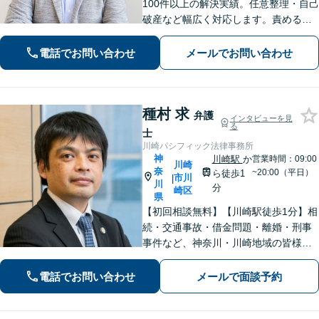
100件以上の解決実績。任意整理・自己
破産など幅広く対応します。責めるこ
とは一切しません。些細なことでもお
話ください【労働・雇用】固定残業代
電話でお問い合わせ
メールでお問い合わせ
請求について裁判実績あり【完全個
室】【土日祝日面談可】
種村 求
弁護
インタビューを見
る
士
川崎パシフィック法律事務所
神
川崎駅
か
営業時間：09:00
川崎
奈
~20:00（平日）
ら徒歩1
市川
|
川
分
崎区
県
【初回相談無料】【川崎駅徒歩1分】相
続・交通事故・借金問題・離婚・刑事
事件など、神奈川・川崎地域の皆様の
法律問題を解決すべく、親身になって
取り組みます。クチコミ・リピーター
電話でお問い合わせ
メールで面談予約
の方も多数。お気軽にお問い合わせ下
さい。