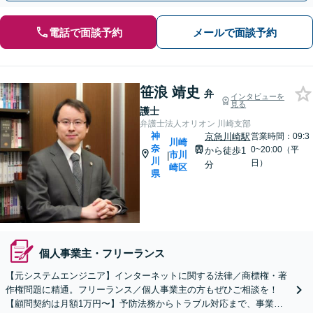
電話で面談予約
メールで面談予約
笹浪 靖史
弁
インタビューを
見る
護士
弁護士法人オリオン 川崎支部
神
京急川崎駅
営業時間：09:3
川崎
奈
0~20:00（平
から徒歩1
市川
|
川
日）
分
崎区
県
個人事業主・フリーランス
【元システムエンジニア】インターネットに関する法律／商標権・著
作権問題に精通。フリーランス／個人事業主の方もぜひご相談を！
【顧問契約は月額1万円〜】予防法務からトラブル対応まで、事業運