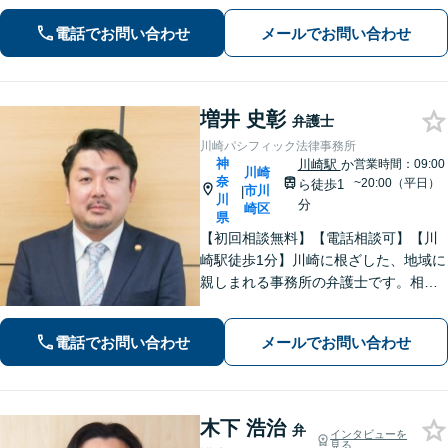
めたく思う必要はありません！【離婚
／借金／相続など】人生の困難を取り
電話でお問い合わせ
メールでお問い合わせ
除くことをお助けします。【初回面談
無料】【秘密厳守】【子連れ相談可】
増井 史彰
弁護士
川崎パシフィック法律事務所
神
川崎駅
か
営業時間：09:00
川崎
奈
~20:00（平日）
ら徒歩1
市川
|
川
分
崎区
県
【初回相談無料】【電話相談可】【川
崎駅徒歩1分】川崎に根ざした、地域に
親しまれる事務所の弁護士です。相
続・交通事故・借金問題など親身にな
って対応致します。クチコミ・リピー
電話でお問い合わせ
メールでお問い合わせ
ターの方多数。お気軽にご相談くださ
い。
木下 浩治
弁
インタビューを
見る