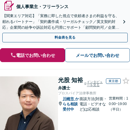
個人事業主・フリーランス
【関東エリア対応】「実務に即した視点で依頼者さまの利益を守る、
頼れるパートナー」「契約書作成・リーガルチェック／英文契約対
応」企業間の紛争や訴訟対応も円滑にサポート「顧問契約可／企業規
模や業種に応じて柔軟にカスタマイズ」【休日・夜間相談可】
料金表を見る
電話でお問い合わせ
メールでお問い合わせ
光股 知裕
東京都
インタビュ
ーを見る
弁護士
プロスパイア法律事務所
営業時間：1
川崎市
か
面談方法(対面・
らも相談
電話・ビデオな
0:00~19:00
受付中
ど)は応相談
（平日）