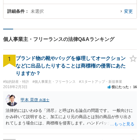
詳細条件
未選択
変更
個人事業主・フリーランスの法律Q&Aランキング
1
ブランド物の靴やバッグを修理してオークション
などに出品したりすることは商標権の侵害にあた
りますか？
#知的財産・特許
#個人事業主・フリーランス
#スタートアップ・新規事業
2018年2月3日
役にたった
16
甲本 晃啓
弁護士
法律的にはいわゆる「消尽」と呼ばれる論点の問題です。 一般向けに
かみ砕いて説明すると、加工により元の商品とは別の商品が作り出さ
れてしまう場合には、商標権を侵害します。ハンドバッグをポーチに
リメイクするなどの場合です。他方で、単なる性能や品質を維持する
ための加工（一般にいう修理）は、商標権を侵害しません。 商標権者