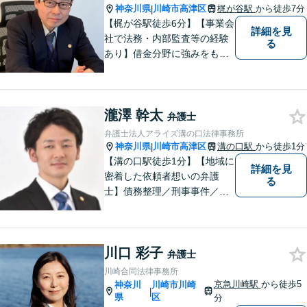
す。【初回の面談無料】【営
神奈川県
川崎市高津区
梶が谷駅
から徒歩7分
|
業時間外や土日の相談も可】
【梶が谷駅徒歩6分】【事業会
詳細を見
社で法務・内部監査等の経験
る
あり】借金分野に強みをも
ち、幅広い分野に対応する弁
護士。敷居の低い法律事務所
を目指し、相談しやすい環境
瀧澤 幹太
作りに尽力しています。【初
弁護士
回無料相談】【東京・神奈川
弁護士法人アライズ溝の口法律事務所
エリア】
神奈川県
川崎市高津区
溝の口駅
から徒歩1分
|
【溝の口駅徒歩1分】【地域に
詳細を見
密着した依頼者想いの弁護
る
士】債務整理／刑事事件／離
婚／相続など、幅広い分野の
問題に精通しています。依頼
者様のお気持ちを大切にした
川口 彩子
弁護を進めてまいります。ま
弁護士
ずはお気軽にご相談くださ
川崎合同法律事務所
い。
京急川崎駅
から徒歩5
神奈川
川崎市川崎
|
県
区
分