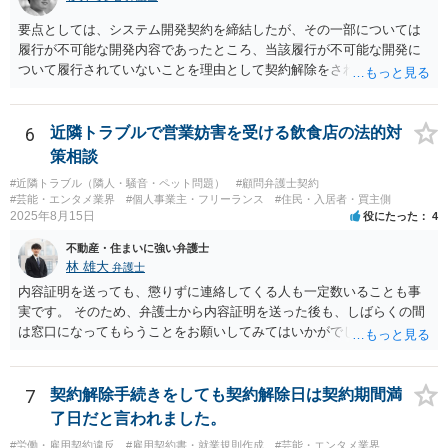
要点としては、システム開発契約を締結したが、その一部については
履行が不可能な開発内容であったところ、当該履行が不可能な開発に
ついて履行されていないことを理由として契約解除をされた。そこ
で、既に開発を完了したものについての請負代金を請求できるか、と
いうご質問であると理解しました。 まず、「物理的にできない開発で
一方的に契約不履行のように伝えられ」とのことですが、「物理的に
6
近隣トラブルで営業妨害を受ける飲食店の法的対
できない」と真に言えるのかどうか、なぜ「物理的にできない開発」
策相談
を請け負うことになったのかが問題です。 もし、「物理的にできな
#近隣トラブル（隣人・騒音・ペット問題）
#顧問弁護士契約
い」という意味が、単に「契約に記載された納期では間に合わない」
#芸能・エンタメ業界
#個人事業主・フリーランス
#住民・入居者・買主側
ということであれば、それは単純に履行遅滞を理由とする債務不履行
2025年8月15日
役にたった
4
ですから、契約解除は有効です。 「物理的にできない」が、そもそも
不動産・住まいに強い弁護士
そのような開発は理論的に不可能（例えば、タイムマシンを作るとい
林 雄大
弁護士
う契約等）であれば、契約自体が無効になる可能性があります。 いず
れの場合であっても、結局は、上記の「物理的にできない」部分を除
内容証明を送っても、懲りずに連絡してくる人も一定数いることも事
いた部分は開発完了しているということですから、その部分に相当す
実です。 そのため、弁護士から内容証明を送った後も、しばらくの間
る請負代金は請求できる可能性があります。 ただし、当該開発完了部
は窓口になってもらうことをお願いしてみてはいかがでしょうか。 そ
分だけでどれくらいの価値があるのか、が問題になります。 一般論は
うすれば、もしその方から不当な要求を受けることがあっても、「窓
以上で、より個別的なお話は、詳しい契約内容や開発内容を知る必要
口（弁護士に）言ってください」とだけお伝えし、それ以外には一切
がありますので、正式に弁護士に相談することも検討された方がよい
応じないという姿勢をとることができるため、スタッフの方の負担軽
7
契約解除手続きをしても契約解除日は契約期間満
と思います。
減を図れると思います。 大変な状況かと思いますが、ご参考になりま
了日だと言われました。
したら幸いです。
#労働・雇用契約違反
#雇用契約書・就業規則作成
#芸能・エンタメ業界