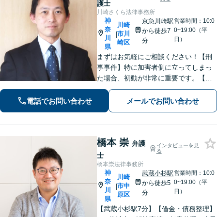
護士
川崎さくら法律事務所
神
京急川崎駅
営業時間：10:0
川崎
奈
0~19:00（平
から徒歩7
市川
|
川
日）
分
崎区
県
まずはお気軽にご相談ください！【刑
事事件】特に加害者側に立ってしまっ
た場合、初動が非常に重要です。【借
金・債務整理】あなたに最適な債務整
理をご提案します。【離婚問題】協
電話でお問い合わせ
メールでお問い合わせ
議・調停、不貞慰謝料、財産分与、養
育費など。
橋本 崇
弁護
インタビューを見
る
士
橋本崇法律事務所
神
武蔵小杉駅
営業時間：10:0
川崎
奈
0~19:00（平
から徒歩5
市中
|
川
日）
分
原区
県
【武蔵小杉駅7分】【借金・債務整理】