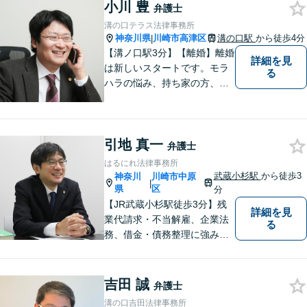
小川 豊
弁護士
溝の口テラス法律事務所
神奈川県
川崎市高津区
溝の口駅
から徒歩4分
|
【溝ノ口駅3分】【離婚】離婚
詳細を見
は新しいスタートです。モラ
る
ハラの悩み、持ち家の方、公
務員の方など様々なご事情の
方にご満足頂けた解決実績多
数。【不動産】家賃滞納、立
引地 真一
退料の増額など不動産のトラ
弁護士
ブルはお任せください。【司
はるにれ法律事務所
法書士の経験あり】
武蔵小杉駅
から徒歩3
神奈川
川崎市中原
|
県
区
分
【JR武蔵小杉駅徒歩3分】残
詳細を見
業代請求・不当解雇、企業法
る
務、借金・債務整理に強み。
労働時間の証拠がメモだけで
も残業代の回収経験アリ。お
電話、メール関わらず素早い
吉田 誠
弁護士
レスポンスを心がけていま
溝の口吉田法律事務所