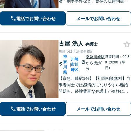
婚・刑事事件など、皆様の法律問題を
解決すべく、親身になって取り組みま
す。クチコミ・リピーターの方も多
電話でお問い合わせ
メールでお問い合わせ
数。お気軽にお問い合わせ下さい。
古屋 洸人
弁護士
川崎つばさ法律事務所
神
京急川崎駅
営業時間：09:3
川崎
奈
0~20:00（平
から徒歩1
市川
|
川
日）
分
崎区
県
【京急川崎駅1分】【初回相談無料】当
事者同士では感情的になりやすい離婚
問題も、経験豊富な弁護士が冷静に解
決へと導きます。相続問題では「争
族」に発展する前に、ぜひ私にご相談
電話でお問い合わせ
メールでお問い合わせ
ください。ご家族の状況を整理し、最
適な解決策を一緒に見出しましょう。