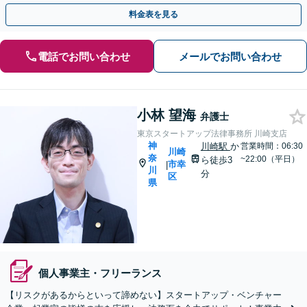
営をサポート【電話・Zoom相談】【京急川崎駅1分】
料金表を見る
電話でお問い合わせ
メールでお問い合わせ
小林 望海
弁護士
東京スタートアップ法律事務所 川崎支店
神
川崎駅
か
営業時間：06:30
川崎
奈
~22:00（平日）
ら徒歩3
市幸
|
川
分
区
県
個人事業主・フリーランス
【リスクがあるからといって諦めない】スタートアップ・ベンチャー