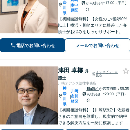
奈
~17:00（平日）
から徒歩4
市中
|
川
分
原区
県
【初回面談無料】【女性のご相談90%
以上】横浜・川崎エリアに根差した弁
護士がお悩みをしっかりサポート。明
るい将来を切り拓く「あなたのパート
ナー」として、困難な時期を乗り越え
電話でお問い合わせ
メールでお問い合わせ
ませんか？
津田 卓椰
弁
インタビューを
見る
護士
川崎オアシス法律事務所
神
川崎駅
か
営業時間：09:30
川崎
奈
~20:00（平日）
ら徒歩8
市川
|
川
分
崎区
県
【初回相談無料】【川崎駅8分】依頼者
さまのご意向を尊重し、現実的で納得
できる解決方法を一緒に模索します
【離婚問題】調停・訴訟対応に豊富な