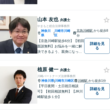
護士に相談してもいいのか
な」と迷われている方は躊躇
することなく私にご相談くだ
山本 友也
さい。
弁護士
やまもと総合法律事務所
京急川崎駅
から徒歩8
神奈川
川崎市川崎
|
県
区
分
【京急川崎駅徒歩6分】【初回
詳細を見
面談無料】お悩みを一緒に解
る
決できるよう、親身になっ
て、丁寧にご対応させて頂く
よう心掛けております。交通
事故／相続／離婚／労働／債
植原 健一
弁護士
務整理／刑事事件／企業法務
川崎パートナーズ法律事務所
など、幅広く対応。【当日／
神奈川県
川崎市川崎区
川崎駅
から徒歩1分
|
夜間／休日対応可能】お気軽
【平日夜間・土日祝日相談
詳細を見
にご相談下さい。
可】【初回相談無料】【JR川
る
崎駅徒歩１分】