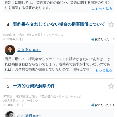
約寒けに関しては、 契約書の他の条項や、契約に関する個別のやりと
りを確認する必要があります。
4
契約書を交わしていない場合の損害賠償について
#知的財産・特許
#個人事業主・フリーランス
2022年6月7日
役にたった
5
佐山 亮介
弁護士
商用に用いて、権利者からクライアントに請求がきたのであれば、そ
れは補償せねばならないでしょう。現時点で請求が来ていないのであ
れば、具体的な損害が発生していないので、現時点で補償の必要はあ
りません。 なお、補償の問題が生じたときは、貴社がクライアントに
補償し、その補償分を損害として外注先に賠償請求することになるで
しょう。
5
一方的な契約解除の件
#IT業界
#顧問弁護士契約
#契約書作成・リーガルチェック
#個人事業主・フリーランス
2018年11月17日
役にたった
4
杉井 英昭
弁護士