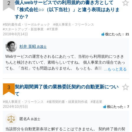
は、その商品を売ったときに対価を回収しているので、商標権は用い
2
個人webサービスでの利用規約の書き方として
尽くされている（用尽、消尽といいます。）と解釈されます。他方
「株式会社○○（以下当社）」と違う表現はありま
で、商標権者の預かり知らないところで、販売した商品から別の商品
すか？
（コピー品やリメイク品）が作りだされてしまうと、その商品が仮に
#契約書作成・リーガルチェック
#個人事業主・フリーランス
酷い品質であれば、商標権者のブランドイメージが傷ついてしまいま
#スタートアップ・新規事業
#IT業界
すし、その証商標権者にクレームが来てしまいますので、商標権を侵
2018年8月14日
役にたった
21
害します。その商品が流通すれば商標権（ロゴマーク等）に対する一
般消費者の信頼も害することになります。また、本来商標権者に入る
杉井 英昭
弁護士
べき利益が入らないことになります。 修理だけではそのような問題は
生じません。
Webサービスの運営をされるにあたって、当初から利用規約につきき
ちんと検討されていて、素晴らしいですね。 個人事業主の場合であっ
ても、「当社」でも問題はありません。 もっとも、表現に違和感があ
るというのであれば、屋号を使うとよいでしょう。 例えば、田中一郎
さんが「ABCウェブサービス」の屋号で事業を運営する際には、「当
社」の代わりに「ABCウェブサービス」とか「ABCWS」を使う等で
3
契約期間満了後の業務委託契約の自動更新につい
す。
て
#個人事業主・フリーランス
#雇用契約書・就業規則作成
#運送業
2024年10月5日
役にたった
7
匿名A
弁護士
当該部分を自動更新条項と解することはできません。 契約終了後の契