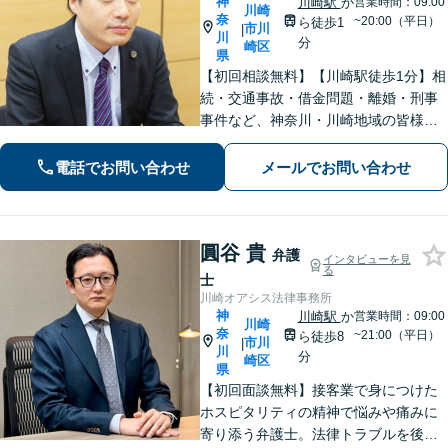
神
川崎駅
か
営業時間：09:00
川崎
奈
~20:00（平日）
ら徒歩1
市川
|
川
分
崎区
県
【初回相談無料】【川崎駅徒歩1分】相
続・交通事故・借金問題・離婚・刑事
事件など、神奈川・川崎地域の皆様の
法律問題を解決すべく、親身になって
取り組みます。クチコミ・リピーター
電話でお問い合わせ
メールでお問い合わせ
の方も多数。お気軽にお問い合わせ下
さい。
圓谷 貴
弁護
インタビューを見
る
士
川崎オアシス法律事務所
神
川崎駅
か
営業時間：09:00
川崎
奈
~21:00（平日）
ら徒歩8
市川
|
川
分
崎区
県
【初回面談無料】接客業で身につけた
ホスピタリティの精神で悩みや痛みに
寄り添う弁護士。法律トラブルを後ろ