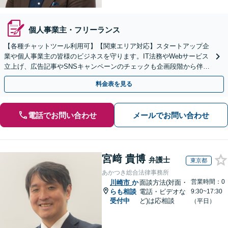
個人事業主・フリーランス
【各種チャットツール利用可】【関東エリア対応】スタートアップ企
業や個人事業主の皆様のビジネスを守ります。IT法務やWebサービス
立上げ、広告記事やSNSキャンペーンのチェックも企画段階から伴走
します。配信者特有の悩みにも対応します。
料金表を見る
電話でお問い合わせ
メールでお問い合わせ
宮﨑 貴博
弁護士
東京都
あかつき総合法律事務所
営業時間：0
川崎市
か
面談方法(対面・
らも相談
電話・ビデオな
9:30~17:30
受付中
ど)は応相談
（平日）