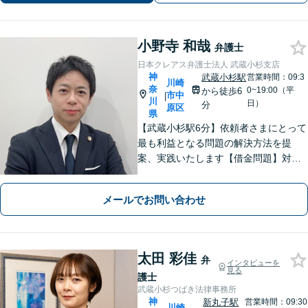
ーの方も多数。「こんなことで」と思
わずにお気軽にお問い合わせ下さい。
小野寺 和哉
弁護士
日本クレアス弁護士法人 武蔵小杉支店
神
武蔵小杉駅
営業時間：09:3
川崎
奈
0~19:00（平
から徒歩6
市中
|
川
日）
分
原区
県
【武蔵小杉駅6分】依頼者さまにとって
最も利益となる問題の解決方法を提
案、実践いたします【借金問題】対応
実績多数！最適な債務整理方法をご提
案いたします【離婚問題】親身に寄り
メールでお問い合わせ
添い、有利な条件で解決できるよう尽
力します【初回相談無料】
太田 彩佳
弁
インタビューを
見る
護士
武蔵小杉つばき法律事務所
神
新丸子駅
営業時間：09:30
川崎