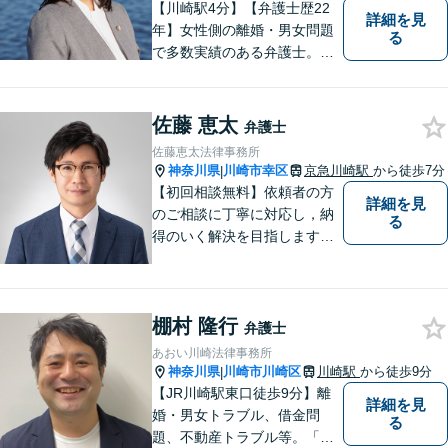
【川崎駅4分】【弁護士歴22
詳細を見
年】女性側の離婚・男女問題
る
で多数実績のある弁護士。画
一的な対応ではなく、お一人
お一人の人生を背負っている
自覚を持ち、ご一緒に解決へ
佐藤 恵太
弁護士
の 道を考えてまいります。ま
佐藤恵太法律事務所
ずはお気軽にご相談くださ
神奈川県
川崎市幸区
京急川崎駅
から徒歩7分
|
い！【子連れ相談OK】
【初回相談無料】依頼者の方
詳細を見
のご相談に丁寧に対応し，納
る
得のいく解決を目指します。
まずはお気軽にご相談くださ
い。
棚村 隆行
弁護士
あおい川崎法律事務所
神奈川県
川崎市川崎区
川崎駅
から徒歩9分
|
【JR川崎駅東口徒歩9分】離
詳細を見
婚・男女トラブル、借金問
る
題、不動産トラブル等。「弁