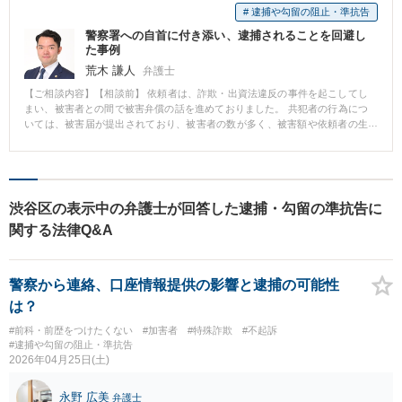
# 逮捕や勾留の阻止・準抗告
警察署への自首に付き添い、逮捕されることを回避し
た事例
荒木 謙人
弁護士
【ご相談内容】【相談前】 依頼者は、詐欺・出資法違反の事件を起こしてし
まい、被害者との間で被害弁償の話を進めておりました。 共犯者の行為につ
いては、被害届が提出されており、被害者の数が多く、被害額や依頼者の生
活状況などからすると、いつ警察に逮捕されてもおかしくない状況でした。
【相談後】 直ちに打ち合わせを行ったうえで資料を整え、弁護士が同行して
自首をしました。 警察署では、事件の経緯を説明し、最終的には罪証隠滅・
逃亡のおそれはないとして、担当刑事から逮捕をせず在宅で捜査することを
約束してもらえました。 【先生のコメント】 逮捕される前のご相談であった
渋谷区の表示中の弁護士が回答した逮捕・勾留の準抗告に
ため、警察に在宅で捜査することを積極的に働きかけることができました。
関する法律Q&A
逮捕される可能性があるかもしれないという状況にある方は、早くご相談い
ただくことで、逮捕されずに捜査してもらえることもあるため、まずは当事
務所までご連絡ください。
警察から連絡、口座情報提供の影響と逮捕の可能性
は？
#前科・前歴をつけたくない
#加害者
#特殊詐欺
#不起訴
#逮捕や勾留の阻止・準抗告
2026年04月25日(土)
永野 広美
弁護士