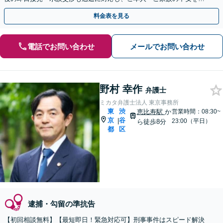
小限に抑えます。【初回相談可能】【WEB面談可能】
料金表を見る
電話でお問い合わせ
メールでお問い合わせ
野村 幸作
弁護士
ミカタ弁護士法人 東京事務所
東
渋
恵比寿駅
か
営業時間：08:30~
京
谷
|
23:00（平日）
ら徒歩8分
都
区
逮捕・勾留の準抗告
【初回相談無料】【最短即日！緊急対応可】刑事事件はスピード解決