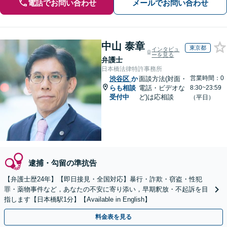
電話でお問い合わせ
メールでお問い合わせ
中山 泰章
東京都
インタビュ
ーを見る
弁護士
日本橋法律特許事務所
営業時間：0
渋谷区
か
面談方法(対面・
らも相談
電話・ビデオな
8:30~23:59
受付中
ど)は応相談
（平日）
逮捕・勾留の準抗告
【弁護士歴24年】【即日接見・全国対応】暴行・詐欺・窃盗・性犯
罪・薬物事件など，あなたの不安に寄り添い，早期釈放・不起訴を目
指します【日本橋駅1分】【Available in English】
料金表を見る