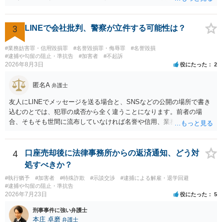
満員電車の中でかなり女性と密着してしまった可能性があるとの心当
たり →やはり痴漢として疑われているのでは。 そもそも痴漢をやって
ないのであれば、何も疑われる筋合いは無いわけですし狼狽える必要
3
LINEで会社批判、警察が立件する可能性は？
はないですね。
#業務妨害罪・信用毀損罪
#名誉毀損罪・侮辱罪
#名誉毀損
#逮捕や勾留の阻止・準抗告
#加害者
#不起訴
2026年8月3日
役にたった
2
匿名A
弁護士
友人にLINEでメッセージを送る場合と、SNSなどの公開の場所で書き
込むのとでは、犯罪の成否から全く違うことになります。前者の場
合、そもそも世間に流布していなければ名誉や信用、業務にかかる犯
罪は成立しないことになります。
4
口座売却後に法律事務所からの返済通知、どう対
処すべきか？
#執行猶予
#加害者
#特殊詐欺
#示談交渉
#逮捕による解雇・退学回避
#逮捕や勾留の阻止・準抗告
2026年7月23日
役にたった
5
刑事事件に強い弁護士
本庄 卓磨
弁護士