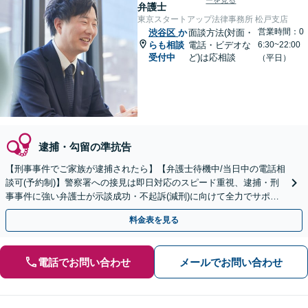
ーを見る
弁護士
東京スタートアップ法律事務所 松戸支店
営業時間：0
渋谷区
か
面談方法(対面・
らも相談
電話・ビデオな
6:30~22:00
受付中
ど)は応相談
（平日）
逮捕・勾留の準抗告
【刑事事件でご家族が逮捕されたら】【弁護士待機中/当日中の電話相
談可(予約制)】警察署への接見は即日対応のスピード重視、逮捕・刑
事事件に強い弁護士が示談成功・不起訴(減刑)に向けて全力でサポー
トします。【加害者側の相談専門】
料金表を見る
電話でお問い合わせ
メールでお問い合わせ