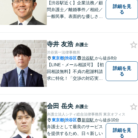
ます。
【渋谷駅近く】企業法務／顧
詳細を見
問弁護士／離婚事件／相続／
る
一般民事。表面的な優しさだ
けではなく、常に依頼者のた
めに法律の専門家として動け
る弁護士を目指して日々努力
寺井 友浩
をしております。お気軽にご
弁護士
相談ください。
渋谷第一法律事務所
東京都
渋谷区
渋谷駅
から徒歩8分
|
【LINE・メール相談可】【初
詳細を見
回相談無料】不貞の慰謝料請
る
求に特化！「交渉の対応実績3
00件以上」多角的な視点で依
頼者さまをサポートし、最良
の解決を目指します。相手と
会田 岳央
の交渉を代理し、増額または
弁護士
減額に向け、粘り強く取り組
弁護士法人シティ総合法律事務所 東京オフィス
みます【休日・夜間相談対
東京都
渋谷区
新宿駅
から徒歩10分
|
応】
弁護士として最良のサービス
詳細を見
を提供するため、日々新しい
る