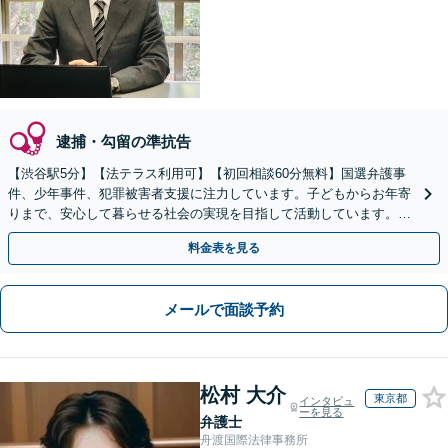
逮捕・勾留の準抗告
【渋谷駅5分】【法テラス利用可】【初回相談60分無料】国選弁護事
件、少年事件、犯罪被害者支援に注力しています。子どもからお年寄
りまで、安心して暮らせる社会の実現を目指して活動しています。お
困りの方はぜひご相談ください。【電話・メール相談可】
料金表を見る
メールで面談予約
松村 大介
東京都
インタビュ
ーを見る
弁護士
舟渡国際法律事務所