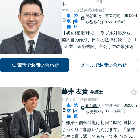
る
士
マネテック法律税務事務所
東
渋
渋谷駅
か
営業時間：09:00~1
京
谷
|
8:00（平日）
ら徒歩3分
都
区
【初回相談無料】トラブル対応から、
契約書の作成、日常の法律相談まで。I
T企業、金融機関、官公庁での勤務経験
を有する弁護士が、あなたの法律問題
を解決に導きます。【電話・メール・
電話でお問い合わせ
メールでお問い合わせ
WEB面談可】【渋谷駅6分】
藤井 友貴
弁護士
渋谷アクア法律事務所
東
渋
初台駅
か
営業時間：09:00~2
京
谷
|
1:00（平日）
ら徒歩3分
都
区
＼離婚・借金問題は初回“1時間”無料／
じっくりご相談いただけます。「藤井
先生に寄り添ってもらって本当に心強