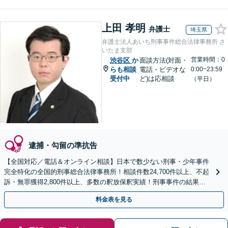
上田 孝明
弁護士
埼玉県
弁護士法人あいち刑事事件総合法律事務所 さ
いたま支部
営業時間：0
渋谷区
か
面談方法(対面・
らも相談
電話・ビデオな
0:00~23:59
受付中
ど)は応相談
（平日）
逮捕・勾留の準抗告
【全国対応／電話＆オンライン相談】日本で数少ない刑事・少年事件
完全特化の全国的刑事総合法律事務所！相談件数24,700件以上、不起
訴・無罪獲得2,800件以上、多数の釈放保釈実績！刑事事件の結果は
弁護士の腕次第で変わります【初回相談無料】
料金表を見る