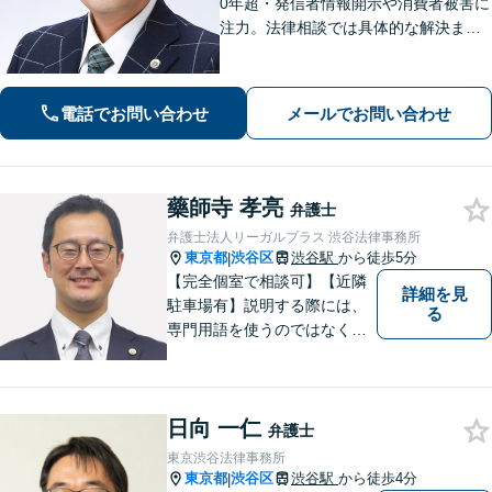
0年超・発信者情報開示や消費者被害に
注力。法律相談では具体的な解決まで
のイメージをわかりやすくお伝えし、
依頼者にとってベストの解決に向けて
粘り強く活動します。
電話でお問い合わせ
メールでお問い合わせ
藥師寺 孝亮
弁護士
弁護士法人リーガルプラス 渋谷法律事務所
東京都
渋谷区
渋谷駅
から徒歩5分
|
【完全個室で相談可】【近隣
詳細を見
駐車場有】説明する際には、
る
専門用語を使うのではなく、
平易な言葉でお伝えするよう
に努めています。丁寧にご意
向を伺いながら最善の解決に
日向 一仁
向けて、10年以上にわたる弁
弁護士
護士活動から得た知識・経験
東京渋谷法律事務所
をフル活用して解決を目指し
東京都
渋谷区
渋谷駅
から徒歩4分
|