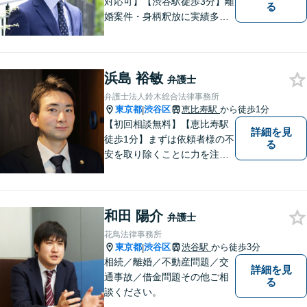
対応可】【渋谷駅徒歩3分】離
る
婚案件・身柄釈放に実績多数
あり。離婚・不貞の慰謝料・
相続問題や刑事事件に注力し
ています。一人ひとりとしっ
浜島 裕敏
かりと向き合い、迅速に粘り
弁護士
強くより良い解決を目指しま
弁護士法人鈴木総合法律事務所
す。お困りの場合、まずはご
東京都
渋谷区
恵比寿駅
から徒歩1分
|
相談ください。
【初回相談無料】【恵比寿駅
詳細を見
徒歩1分】まずは依頼者様の不
る
安を取り除くことに力を注い
でいます。スピード重視で、
法律面にとどまらない真の解
決を目指します。借金・刑事
和田 陽介
事件・労働トラブル・離婚問
弁護士
題などお悩みのことはぜひご
花鳥法律事務所
相談ください。
東京都
渋谷区
渋谷駅
から徒歩3分
|
相続／離婚／不動産問題／交
詳細を見
通事故／借金問題その他ご相
る
談ください。