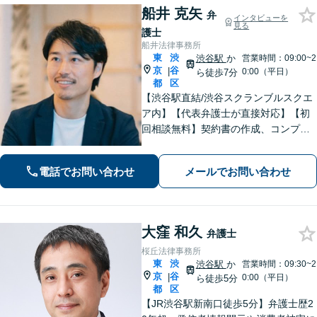
船井 克矢
弁
インタビューを
見る
護士
船井法律事務所
東
渋
渋谷駅
か
営業時間：09:00~2
京
谷
|
0:00（平日）
ら徒歩7分
都
区
【渋谷駅直結/渋谷スクランブルスクエ
ア内】【代表弁護士が直接対応】【初
回相談無料】契約書の作成、コンプラ
イアンス整備などの経営サポートか
ら、離婚や相続、労働トラブルなど幅
電話でお問い合わせ
メールでお問い合わせ
広く対応可能｡早期解決に向けて尽力し
ます【渋谷区周辺企業様からのご相談
歓迎】
大窪 和久
弁護士
桜丘法律事務所
東
渋
渋谷駅
か
営業時間：09:30~2
京
谷
|
0:00（平日）
ら徒歩5分
都
区
【JR渋谷駅新南口徒歩5分】弁護士歴2