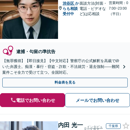
営業時間：0
渋谷区
か
面談方法(対面・
らも相談
電話・ビデオな
7:00~23:00
受付中
ど)は応相談
（平日）
逮捕・勾留の準抗告
【無罪獲得】【即日接見】【中文対応】警察庁の公式解釈を高裁で砕
いた弁護士。痴漢・暴行・窃盗・詐欺・不法就労・退去強制——難関
案件こそ全力で受けて立つ。全国対応。
料金表を見る
電話でお問い合わせ
メールでお問い合わせ
内田 光一
千葉県
インタビュ