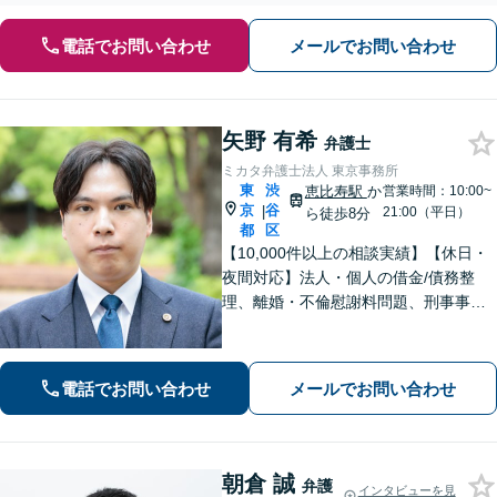
電話でお問い合わせ
メールでお問い合わせ
矢野 有希
弁護士
ミカタ弁護士法人 東京事務所
東
渋
恵比寿駅
か
営業時間：10:00~
京
谷
|
21:00（平日）
ら徒歩8分
都
区
【10,000件以上の相談実績】【休日・
夜間対応】法人・個人の借金/債務整
理、離婚・不倫慰謝料問題、刑事事
件・少年事件/企業法務ならお任せくだ
さい。365日受付で、スピーディーに対
応いたします。
電話でお問い合わせ
メールでお問い合わせ
朝倉 誠
弁護
インタビューを見