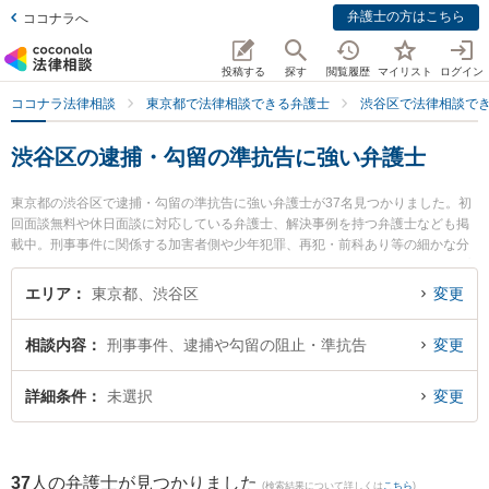
弁護士の方はこちら
ココナラへ
投稿する
探す
閲覧履歴
マイリスト
ログイン
ココナラ法律相談
東京都で法律相談できる弁護士
渋谷区で法律相談で
渋谷区の逮捕・勾留の準抗告に強い弁護士
東京都の渋谷区で逮捕・勾留の準抗告に強い弁護士が37名見つかりました。初
回面談無料や休日面談に対応している弁護士、解決事例を持つ弁護士なども掲
載中。刑事事件に関係する加害者側や少年犯罪、再犯・前科あり等の細かな分
野での絞り込み検索もでき便利です。特にエイトフォース法律事務所の荒木 謙
人弁護士ややなせ代々木上原法律事務所の梁瀬 洋弁護士、ミカタ弁護士法人 東
エリア
東京都、渋谷区
変更
京事務所の岩崎 健一弁護士のプロフィール情報や弁護士費用、強みなどが注目
されています。『渋谷区で土日や夜間に発生した逮捕・勾留の準抗告のトラブ
相談内容
刑事事件、逮捕や勾留の阻止・準抗告
変更
ルを今すぐに弁護士に相談したい』『逮捕・勾留の準抗告のトラブル解決の実
績豊富な近くの弁護士を検索したい』『初回相談無料で逮捕・勾留の準抗告を
法律相談できる渋谷区内の弁護士に相談予約したい』などでお困りの相談者さ
詳細条件
未選択
変更
んにおすすめです。
37
人の弁護士が見つかりました
(検索結果について詳しくは
こちら
)