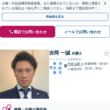
が鍵！不起訴獲得実績多数。まだ逮捕されていないが、警察に捜査さ
れている場合は一刻も早くご相談ください。深夜まで電話受付中！痴
漢／盗撮／のぞき／その他性犯罪など
料金表を見る
電話でお問い合わせ
メールでお問い合わせ
吉岡 一誠
弁護士
ワンオネスト法律事務所
東
渋
代官山駅
か
営業時間：00:00~
京
谷
|
23:55（平日）
ら徒歩2分
都
区
逮捕・勾留の準抗告