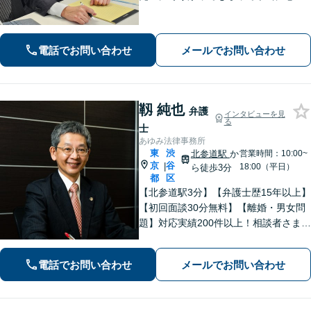
かった」といったお声も頂いていま
す。より良い未来を歩めるようお悩み
に真剣に向き合います【休日・夜間相
電話でお問い合わせ
メールでお問い合わせ
談可／完全個室】【企業法務も対応】
靱 純也
弁護
インタビューを見
る
士
あゆみ法律事務所
東
渋
北参道駅
か
営業時間：10:00~
京
谷
|
18:00（平日）
ら徒歩3分
都
区
【北参道駅3分】【弁護士歴15年以上】
【初回面談30分無料】【離婚・男女問
題】対応実績200件以上！相談者さまが
求める本当の解決を目指します。【交
通事故】後遺障害等級非該当から高次
電話でお問い合わせ
メールでお問い合わせ
脳機能障害などの高額賠償まで解決実
績多数！