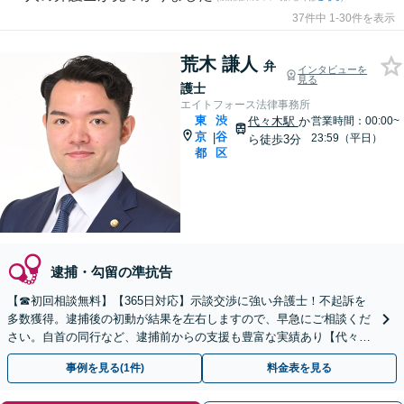
37件中 1-30件を表示
荒木 謙人
弁
インタビューを
見る
護士
エイトフォース法律事務所
東
渋
代々木駅
か
営業時間：00:00~
京
谷
|
23:59（平日）
ら徒歩3分
都
区
逮捕・勾留の準抗告
【☎︎初回相談無料】【365日対応】示談交渉に強い弁護士！不起訴を
多数獲得。逮捕後の初動が結果を左右しますので、早急にご相談くだ
さい。自首の同行など、逮捕前からの支援も豊富な実績あり【代々木
駅3分】
事例を見る(1件)
料金表を見る