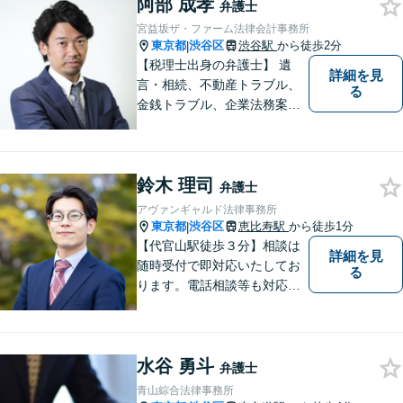
阿部 成孝
【当日／夜間／休日対応可
弁護士
能】一人で悩まず一緒に問題
宮益坂ザ・ファーム法律会計事務所
を解決しましょう。お気軽に
東京都
渋谷区
渋谷駅
から徒歩2分
|
ご相談下さい。
【税理士出身の弁護士】 遺
詳細を見
言・相続、不動産トラブル、
る
金銭トラブル、企業法務案件
他、お金やビジネスに関わる
幅広いサービスをご提供致し
ます。税務会計から法律まで
鈴木 理司
を捉えたトータルサポートが
弁護士
可能です。
アヴァンギャルド法律事務所
東京都
渋谷区
恵比寿駅
から徒歩1分
|
【代官山駅徒歩３分】相談は
詳細を見
随時受付で即対応いたしてお
る
ります。電話相談等も対応可
能です。すべてのご相談者様
の、明日の幸せのために、私
は全力を尽くします。
水谷 勇斗
弁護士
青山綜合法律事務所