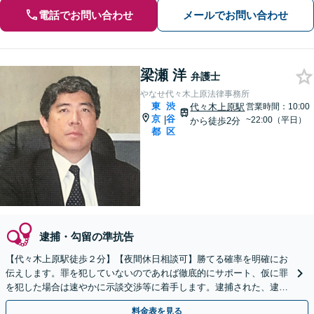
電話でお問い合わせ
メールでお問い合わせ
梁瀬 洋
弁護士
やなせ代々木上原法律事務所
東
渋
代々木上原駅
営業時間：10:00
京
谷
|
~22:00（平日）
から徒歩2分
都
区
逮捕・勾留の準抗告
【代々木上原駅徒歩２分】【夜間休日相談可】勝てる確率を明確にお
伝えします。罪を犯していないのであれば徹底的にサポート、仮に罪
を犯した場合は速やかに示談交渉等に着手します。逮捕された、逮捕
されそうという場合、速やかにご相談ください。
料金表を見る