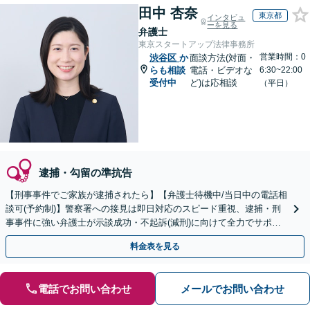
田中 杏奈
東京都
インタビュ
ーを見る
弁護士
東京スタートアップ法律事務所
営業時間：0
渋谷区
か
面談方法(対面・
らも相談
電話・ビデオな
6:30~22:00
受付中
ど)は応相談
（平日）
逮捕・勾留の準抗告
【刑事事件でご家族が逮捕されたら】【弁護士待機中/当日中の電話相
談可(予約制)】警察署への接見は即日対応のスピード重視、逮捕・刑
事事件に強い弁護士が示談成功・不起訴(減刑)に向けて全力でサポー
トします。【加害者側の相談専門】
料金表を見る
電話でお問い合わせ
メールでお問い合わせ