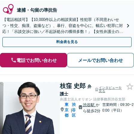
逮捕・勾留の準抗告
【電話相談可】【10,000件以上の相談実績】性犯罪（不同意わいせ
つ・性交、痴漢、盗撮など）、暴行、窃盗を中心に、幅広い犯罪に対
応！「示談交渉に強い／不起訴処分の獲得多数！」【女性弁護士の対
応可】【休日・夜間相談可】【英語・韓国語対応】
料金表を見る
電話でお問い合わせ
メールでお問い合わせ
枝窪 史郎
弁
インタビューを
見る
護士
弁護士法人オリオン 法律事務所渋谷支部
東
渋
渋谷駅
か
営業時間：09:30~2
京
谷
|
0:00（平日）
ら徒歩2分
都
区