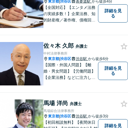
東京都
渋谷区
表参道駅
から徒歩4分
|
【全国対応】【エンタメ法務
詳細を見
の実績多数！】企業法務、知
る
的財産権／著作権、債権回収
その他の裁判など、お困りの
際はご相談ください。WEB会
議システム導入で円滑にリー
佐々木 久郎
ガルサービスをお届けしま
弁護士
す。
中村法律事務所
東京都
渋谷区
渋谷駅
から徒歩6分
|
【国際・外国人問題】【離
詳細を見
婚・男女問題】【労働問題】
る
【企業法務】などに注力して
います。特に、国際関係を強
みとしています。
馬場 洋尚
弁護士
馬場綜合法律事務所
東京都
渋谷区
渋谷駅
から徒歩3分
|
【初回相談無料】【夜間休日
詳細を見