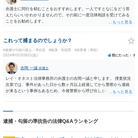
弁護士に同行を頼むことをおすすめします。一人ですとなにをどう答
えたらいいかわかりませんので。その前に一度法律相談を受けてみる
ことをお勧めします。
これって捕まるのでしょうか？
#逮捕や勾留の阻止・準抗告
#痴漢・性犯罪
#加害者（再犯）
2024年03月08日(金)
役にたった
3
吉岡 一誠
弁護士
レイ・オネスト法律事務所の弁護士の吉岡一誠と申します。 捜査状況
次第では、事件があった日から数ヶ月以上経過してから警察から連絡
が来るという事例もあるため、今後警察から呼び出しがかかるとか、
警察が自宅に来るということもあり得るでしょう。必ず逮捕されると
いうわけではなく、いわゆる在宅捜査(身柄拘束は受けずに、日常生活
を送りながら適時取り調べなどに協力するといった形)となる可能性も
あります。 万一のときにすぐに弁護士に対応してもらえるように、い
逮捕・勾留の準抗告の法律Q&Aランキング
ろんな法律事務所に相談するなどして、事前に弁護士を探しておいて
も良いかと思います。 我々弁護士は守秘義務を負っており、相談内容
が外部に漏れるということはないので、ご安心ください。