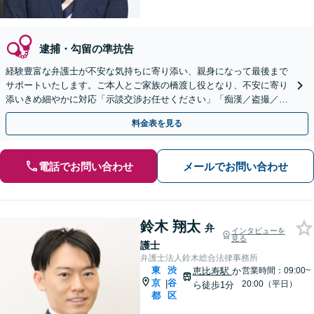
逮捕・勾留の準抗告
経験豊富な弁護士が不安な気持ちに寄り添い、親身になって最後まで
サポートいたします。ご本人とご家族の橋渡し役となり、不安に寄り
添いきめ細やかに対応「示談交渉お任せください」「痴漢／盗撮／暴
行・傷害／窃盗／薬物など解決実績多数」【完全個室対応】
料金表を見る
電話でお問い合わせ
メールでお問い合わせ
鈴木 翔太
弁
インタビューを
見る
護士
弁護士法人鈴木総合法律事務所
東
渋
恵比寿駅
か
営業時間：09:00~
京
谷
|
20:00（平日）
ら徒歩1分
都
区