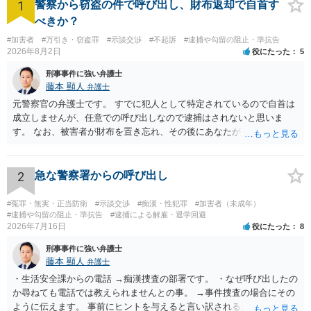
1
警察から窃盗の件で呼び出し、財布返却で自首す
べきか？
#加害者
#万引き・窃盗罪
#示談交渉
#不起訴
#逮捕や勾留の阻止・準抗告
2026年8月2日
役にたった
5
刑事事件に強い弁護士
藤本 顯人
弁護士
元警察官の弁護士です。 すでに犯人として特定されているので自首は
成立しませんが、任意での呼び出しなので逮捕はされないと思いま
す。 なお、被害者が財布を置き忘れ、その後にあなたがトイレに入
り、再び被害者がトイレに戻ったら財布が無かったような事情がある
と言い逃れはかなり厳しいものと思います。
2
急な警察署からの呼び出し
#冤罪・無実・正当防衛
#示談交渉
#痴漢・性犯罪
#加害者（未成年）
#逮捕や勾留の阻止・準抗告
#逮捕による解雇・退学回避
2026年7月16日
役にたった
8
刑事事件に強い弁護士
藤本 顯人
弁護士
・生活安全課からの電話 →痴漢捜査の部署です。 ・なぜ呼び出したの
か尋ねても電話では教えられませんとの事。 →事件捜査の場合にその
ように伝えます。 事前にヒントを与えると言い訳されるからです。 ・