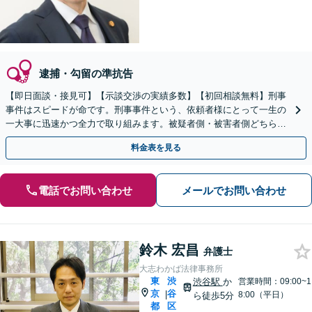
逮捕・勾留の準抗告
【即日面談・接見可】【示談交渉の実績多数】【初回相談無料】刑事
事件はスピードが命です。刑事事件という、依頼者様にとって一生の
一大事に迅速かつ全力で取り組みます。被疑者側・被害者側どちらの
ご相談にも親身になって応じます。まずはご連絡ください。
料金表を見る
電話でお問い合わせ
メールでお問い合わせ
鈴木 宏昌
弁護士
大志わかば法律事務所
東
渋
渋谷駅
か
営業時間：09:00~1
京
谷
|
8:00（平日）
ら徒歩5分
都
区