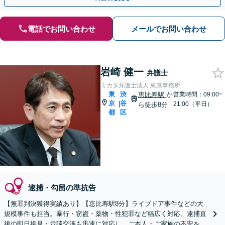
電話でお問い合わせ
メールでお問い合わせ
岩崎 健一
弁護士
ミカタ弁護士法人 東京事務所
東
渋
恵比寿駅
か
営業時間：09:00~
京
谷
|
21:00（平日）
ら徒歩8分
都
区
逮捕・勾留の準抗告
【無罪判決獲得実績あり】【恵比寿駅8分】ライブドア事件などの大
規模事件も担当。暴行・窃盗・薬物・性犯罪など幅広く対応。逮捕直
後の即日接見・示談交渉も迅速に対応し、ご本人・ご家族の不安を最