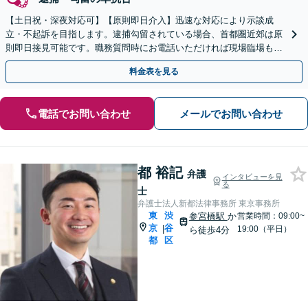
【土日祝・深夜対応可】【原則即日介入】迅速な対応により示談成
立・不起訴を目指します。逮捕勾留されている場合、首都圏近郊は原
則即日接見可能です。職務質問時にお電話いただければ現場臨場も可
能です。【初回相談無料】
料金表を見る
電話でお問い合わせ
メールでお問い合わせ
都 裕記
弁護
インタビューを見
る
士
弁護士法人新都法律事務所 東京事務所
東
渋
参宮橋駅
か
営業時間：09:00~
京
谷
|
19:00（平日）
ら徒歩4分
都
区