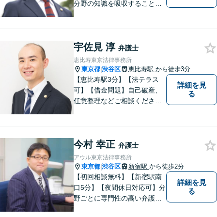
分野の知識を吸収することを
心掛けています。
宇佐見 淳
弁護士
恵比寿東京法律事務所
東京都
渋谷区
恵比寿駅
から徒歩3分
|
【恵比寿駅3分】【法テラス
詳細を見
可】【借金問題】自己破産、
る
任意整理などご相談ください
【離婚問題】不貞慰謝料・財
産分与・親権など幅広く対応
できます【初回相談60分無
今村 幸正
料】ご相談者さまに寄り添っ
弁護士
た解決方法をご提案します！
アウル東京法律事務所
東京都
渋谷区
新宿駅
から徒歩2分
|
【初回相談無料】【新宿駅南
詳細を見
口5分】【夜間休日対応可】分
る
野ごとに専門性の高い弁護士
が対応、充実したリーガルサ