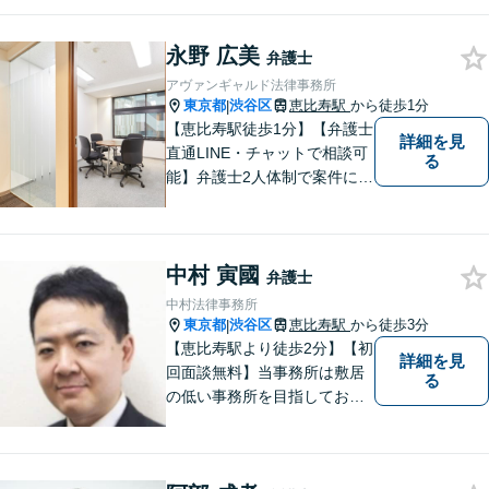
ービスの提供を目指します
永野 広美
弁護士
アヴァンギャルド法律事務所
東京都
渋谷区
恵比寿駅
から徒歩1分
|
【恵比寿駅徒歩1分】【弁護士
詳細を見
直通LINE・チャットで相談可
る
能】弁護士2人体制で案件に取
り組み、多角的な視点から迅
速に解決に導きます。依頼者
様のお話をしっかりと伺い、
中村 寅國
最適な解決策を提案【年中無
弁護士
休・早朝夜間対応可能（要予
中村法律事務所
約）】
東京都
渋谷区
恵比寿駅
から徒歩3分
|
【恵比寿駅より徒歩2分】【初
詳細を見
回面談無料】当事務所は敷居
る
の低い事務所を目指しており
ます。刑事事件／相続問題／
離婚問題／不動産問題／労働
問題など、幅広く対応可能。