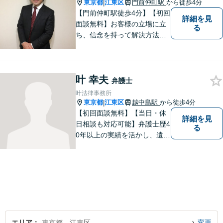
談OK】
東京都
江東区
門前仲町駅
から徒歩4分
|
【門前仲町駅徒歩4分】【初回
詳細を見
面談無料】お客様の立場に立
る
ち、信念を持って解決方法を
アドバイスします。相続問題
／離婚問題／借金問題／交通
事故／刑事事件など、幅広く
叶 幸夫
対応します。法律トラブルで
弁護士
お悩みの方は、お気軽にご相
叶法律事務所
談ください。
東京都
江東区
越中島駅
から徒歩4分
|
【初回面談無料】【当日・休
詳細を見
日相談も対応可能】弁護士歴4
る
0年以上の実績を活かし、遺産
相続に関する不安を解決しま
す。トラブルを未然に防ぐ
「予防法学」、問題発生後の
迅速な「対処」まで幅広くサ
ポートします。まずはご相談
ください【越中島駅4分・門前
仲町駅7分】
エリア
東京都、江東区
変更