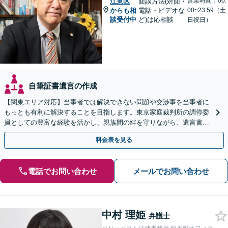
営業時間：00:
江東区
面談方法(対面・
からも相
電話・ビデオな
00~23:59（土
談受付中
ど)は応相談
日祝日）
自筆証書遺言の作成
【関東エリア対応】当事者では解決できない問題や交渉事を当事者に
もっとも有利に解決することを目指します。東京家庭裁判所の調停委
員としての豊富な経験を活かし、親族間の絆を守りながら、遺言書作
成から相続放棄まで相続問題を誠実にサポートいたします。
料金表を見る
電話でお問い合わせ
メールでお問い合わせ
中村 理姫
弁護士