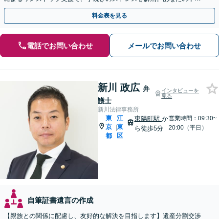
に寄り添い最善策を提案します。【夜間や休日相談も対応】
料金表を見る
電話でお問い合わせ
メールでお問い合わせ
新川 政広
弁
インタビューを
見る
護士
新川法律事務所
東
江
東陽町駅
か
営業時間：09:30~
京
東
|
20:00（平日）
ら徒歩5分
都
区
自筆証書遺言の作成
【親族との関係に配慮し、友好的な解決を目指します】遺産分割交渉