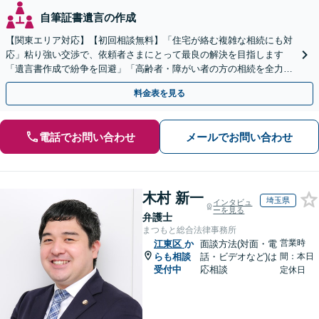
自筆証書遺言の作成
【関東エリア対応】【初回相談無料】「住宅が絡む複雑な相続にも対
応」粘り強い交渉で、依頼者さまにとって最良の解決を目指します
「遺言書作成で紛争を回避」「高齢者・障がい者の方の相続を全力サ
ポート」【全国出張】【完全個室制】【バリアフリー対応】
料金表を見る
電話でお問い合わせ
メールでお問い合わせ
木村 新一
埼玉県
インタビュ
ーを見る
弁護士
まつもと総合法律事務所
営業時
江東区
か
面談方法(対面・電
らも相談
話・ビデオなど)は
間：本日
受付中
応相談
定休日