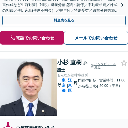
書作成など生前対策に対応」遺産分割協議・調停／不動産相続／株式
の相続／使い込み(使途不明金）／寄与分／特別受益／遺留分侵害額請
求／相続放棄など【休日・夜間相談可】
料金表を見る
電話でお問い合わせ
メールでお問い合わせ
小杉 直樹
弁
インタビューを
見る
護士
もんなか法律事務所
東
江
門前仲町駅
営業時間：11:00~
京
東
|
20:00（平日）
から徒歩4分
都
区