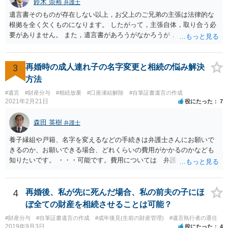
鈴木 崇裕
弁護士
遺言書そのものが存在しない以上，お父上のご兄弟の主張は法律的な
根拠を全く欠くものになります。 したがって，主張自体，取り合う必
要がありません。 また，遺言書があろうがなかろうが，お父上のご兄
弟と面会しなければならない義務はもともとありません。 峰岸先生の
ご回答にもありますが， 代理人弁護士をたてて，その弁護士から相手
方に対して， ・相続に関する主張は法的根拠がなく，一切応じないこ
3
再婚時の成人連れ子の名字変更と相続の悩み解決
と ・今後一切の連絡をしてこないでほしいこと ・連絡を継続してくる
方法
ようであれば警察への通報や法的措置も辞さないこと などを記載した
#遺言
#財産分与
#相続放棄
#口座凍結解除
#自筆証書遺言の作成
書面を発送してもらうことがよろしいように思います。
2021年2月21日
役にたった
7
森田 英樹
弁護士
養子縁組や戸籍、名字を変えるなどの手続きは弁護士さんにお願いで
きるのか、お願いできる場合、どれくらいの費用がかかるのかなども
知りたいです。 ・・・可能です。費用については 弁護士と直接面談
の上 内容を確認し 協議の上個別に契約によって決まることになっ
ています。 やはり、成人した子のことまでごちゃごちゃ考えず、自分
の事だけ考えるべきなのでしょうか ・・・お子さんの事をまで含め良
4
再婚後、私が先に死んだ場合、私の前夫の子にほ
い解決案があればお悩みになるのは当然と言えば当然のことです。 彼
ぼ全ての財産を相続させることは可能？
と親子関係を結びたいと思っているが、名字は変えたくない・・・養
#財産分与
#自筆証書遺言の作成
#成年後見(生前の財産管理)
#遺言執行者の選任
子縁組の必要があり 氏も変更することになります。 しかし 彼は成人
2019年9月3日
役にたった
4