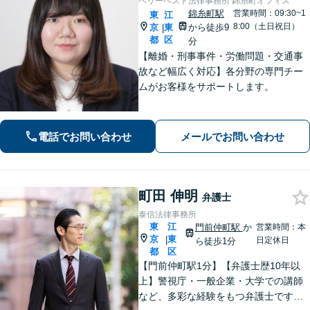
ベリーベスト法律事務所 錦糸町オフィス
錦糸町駅
営業時間：09:30~1
東
江
8:00（土日祝日）
京
東
から徒歩9
|
都
区
分
【離婚・刑事事件・労働問題・交通事
故など幅広く対応】各分野の専門チー
ムがお客様をサポートします。
電話でお問い合わせ
メールでお問い合わせ
町田 伸明
弁護士
泰信法律事務所
東
江
門前仲町駅
か
営業時間：本
京
東
|
日定休日
ら徒歩1分
都
区
【門前仲町駅1分】【弁護士歴10年以
上】警視庁・一般企業・大学での講師
など、多彩な経験をもつ弁護士です