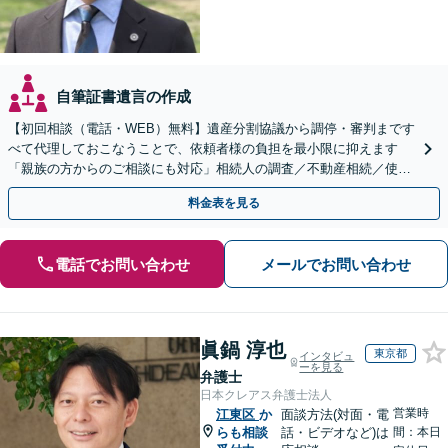
自筆証書遺言の作成
【初回相談（電話・WEB）無料】遺産分割協議から調停・審判まです
べて代理しておこなうことで、依頼者様の負担を最小限に抑えます
「親族の方からのご相談にも対応」相続人の調査／不動産相続／使い
込み【東京都在住以外の方も対応】
料金表を見る
電話でお問い合わせ
メールでお問い合わせ
眞鍋 淳也
東京都
インタビュ
ーを見る
弁護士
日本クレアス弁護士法人
営業時
江東区
か
面談方法(対面・電
らも相談
話・ビデオなど)は
間：本日