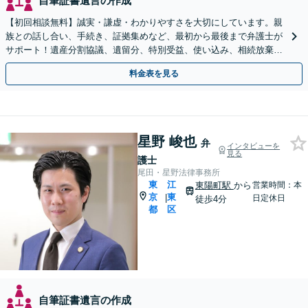
自筆証書遺言の作成
【初回相談無料】誠実・謙虚・わかりやすさを大切にしています。親
族との話し合い、手続き、証拠集めなど、最初から最後まで弁護士が
サポート！遺産分割協議、遺留分、特別受益、使い込み、相続放棄な
ど、お任せ【門前仲町駅4分】【弁護士歴15年以上】
料金表を見る
星野 峻也
弁
インタビューを
見る
護士
尾田・星野法律事務所
東
江
東陽町駅
から
営業時間：本
京
東
|
日定休日
徒歩4分
都
区
自筆証書遺言の作成