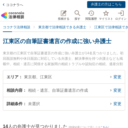
弁護士の方はこちら
ココナラへ
投稿する
探す
閲覧履歴
マイリスト
ログイン
ココナラ法律相談
東京都で法律相談できる弁護士
江東区で法律相談で
江東区の自筆証書遺言の作成に強い弁護士
東京都の江東区で自筆証書遺言の作成に強い弁護士が14名見つかりました。初
回面談無料や休日面談に対応している弁護士、解決事例を持つ弁護士なども掲
載中。相続・遺言に関係する家族間の相続トラブルや認知症の相続、遺産分割
等の細かな分野での絞り込み検索もでき便利です。特に尾田・星野法律事務所
の尾田 隆行弁護士や森下総合法律事務所の青山 侑源弁護士、祐徳法律事務所の
エリア
東京都、江東区
変更
徳永 祐一弁護士のプロフィール情報や弁護士費用、強みなどが注目されていま
す。『江東区で土日や夜間に発生した自筆証書遺言の作成のトラブルを今すぐ
相談内容
相続・遺言、自筆証書遺言の作成
変更
に弁護士に相談したい』『自筆証書遺言の作成のトラブル解決の実績豊富な近
くの弁護士を検索したい』『初回相談無料で自筆証書遺言の作成を法律相談で
きる江東区内の弁護士に相談予約したい』などでお困りの相談者さんにおすす
詳細条件
未選択
変更
めです。
14
人の弁護士が見つかりました
(検索結果について詳しくは
こちら
)