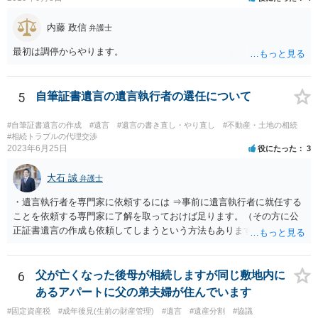
しているとは言え、自分の子と私の連れ子、全て平等にしたいと希
望。もちろん私もそうできればと思います。 ・・・婚姻前の契約 あ
内藤 政信
弁護士
るいは 遺言書などで その意思を実現する方法はあります。 弁護
士に相談してみてください。
最初は調停からやります。
5
自筆証書遺言の遺言執行者の選任について
#自筆証書遺言の作成
#遺言
#遺言の書き直し・やり直し
#不動産・土地の相続
#相続トラブルの代理交渉
2023年6月25日
役にたった
3
大石 誠
弁護士
・遺言執行者を専門家に依頼するには ⇒事前に遺言執行者に就任する
ことを依頼する専門家に了解を取っておけば足ります。（その方に公
正証書遺言の作成も依頼してしまうという方法もあります） 事前に了
解を取るだけであれば、契約は不要ですし、契約料を払う必要もあり
ません。 遺言執行者に就任し、遺言執行が完了したときの報酬だけ、
弁護士費用としてかかります。 ・亡くなった際に、法務局に預けた自
6
父が亡くなった後母が相続しますが同じ敷地内に
筆証書遺言の存在を親族がなかったものにされる可能性 ⇒自筆の遺言
あるアパートに父の弟夫婦が住んでいます
書を法務局に保管した場合、死亡後、法務局に遺言書の有無を照会す
#固定資産税
#成年後見(生前の財産管理)
#遺言
#遺産分割
#協議
ることになりますので、「法務局に預けた自筆証書遺言の存在を親族