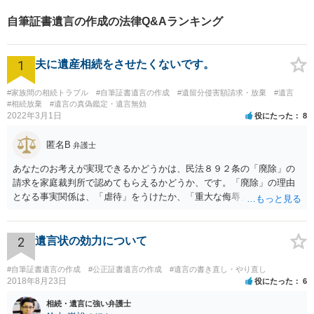
自筆証書遺言の作成の法律Q&Aランキング
1
夫に遺産相続をさせたくないです。
#家族間の相続トラブル
#自筆証書遺言の作成
#遺留分侵害額請求・放棄
#遺言
#相続放棄
#遺言の真偽鑑定・遺言無効
2022年3月1日
役にたった
8
匿名B
弁護士
あなたのお考えが実現できるかどうかは、民法８９２条の「廃除」の
請求を家庭裁判所で認めてもらえるかどうか、です。「廃除」の理由
となる事実関係は、「虐待」をうけたか、「重大な侮辱」を受けた
か、推定相続人たる夫に「その他著しい非行」があったか否かです。
「廃除」は遺言でも可能です（民法８９３条）。 弁護士に具体的な事
情を話して相談して、「廃除」が可能か、実際に法律相談を受けるこ
2
遺言状の効力について
とをお勧めします。
#自筆証書遺言の作成
#公正証書遺言の作成
#遺言の書き直し・やり直し
2018年8月23日
役にたった
6
相続・遺言に強い弁護士