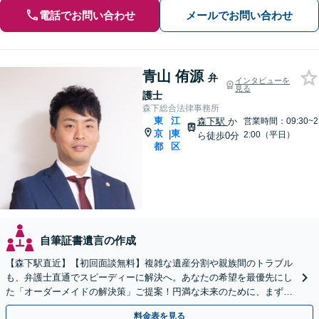
電話でお問い合わせ
メールでお問い合わせ
青山 侑源
弁
インタビューを
見る
護士
森下総合法律事務所
東
江
森下駅
か
営業時間：09:30~2
京
東
|
2:00（平日）
ら徒歩0分
都
区
自筆証書遺言の作成
【森下駅直近】【初回面談無料】複雑な遺産分割や親族間のトラブル
も、弁護士直通でスピーディーに解決へ。あなたの希望を最優先にし
た「オーダーメイドの解決策」ご提案！円満な未来のために、まずは
ご相談ください【弁護士直通・LINE相談可】
料金表を見る