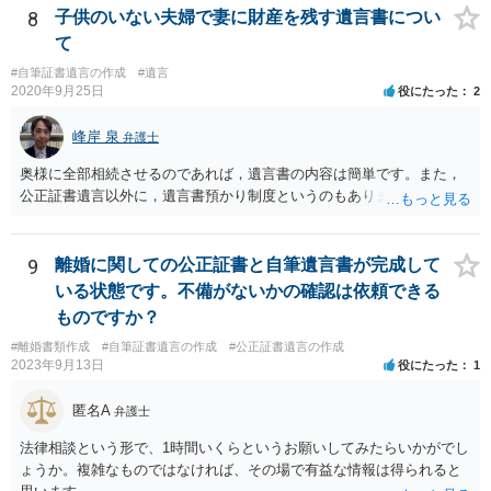
は、相続人間で遺産分割協議により決める必要があります）。
8
子供のいない夫婦で妻に財産を残す遺言書につい
て
#自筆証書遺言の作成
#遺言
2020年9月25日
役にたった
2
峰岸 泉
弁護士
奥様に全部相続させるのであれば，遺言書の内容は簡単です。また，
公正証書遺言以外に，遺言書預かり制度というのもあります。
9
離婚に関しての公正証書と自筆遺言書が完成して
いる状態です。不備がないかの確認は依頼できる
ものですか？
#離婚書類作成
#自筆証書遺言の作成
#公正証書遺言の作成
2023年9月13日
役にたった
1
匿名A
弁護士
法律相談という形で、1時間いくらというお願いしてみたらいかがでし
ょうか。複雑なものではなければ、その場で有益な情報は得られると