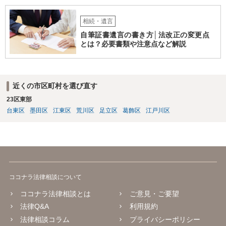
相続・遺言
自筆証書遺言の書き方│法改正の変更点
とは？必要書類や注意点など解説
近くの市区町村を選び直す
23区東部
台東区
墨田区
江東区
荒川区
足立区
葛飾区
江戸川区
ココナラ法律相談について
ココナラ法律相談とは
ご意見・ご要望
法律Q&A
利用規約
法律相談コラム
プライバシーポリシー