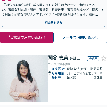
【初回相談30分無料】親族間の激しい対立は弁護士にご相談くださ
い。遺産分割協議・調停、遺留分、相続放棄、遺言書作成など、幅広
く対応！的確な交渉力とアドバイスで円満解決を目指します。精神的
ストレスを軽減し、貰うべき遺産を適切に主張します。
料金表を見る
電話でお問い合わせ
メールでお問い合わせ
関谷 恵美
弁護士
千葉県
アポロ法律事務所
営業時
江東区
か
面談方法(対面・電
らも相談
話・ビデオなど)は
間：本日
受付中
応相談
定休日