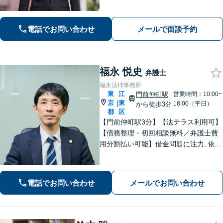
【企業危機管理士資格あり】相続問
題・不動産問題・企業法務など、的確
にアドバイスいたします【民事調停官
電話でお問い合わせ
メールで面談予約
経験】
福永 悦史
弁護士
福永法律事務所
東
江
門前仲町駅
営業時間：10:00~
京
東
|
18:00（平日）
から徒歩3分
都
区
【門前仲町駅3分】【法テラス利用可】
【債務整理・初回相談無料／弁護士費
用分割払い可能】借金問題に注力, 依頼
後はすぐに催促をストップ！「債務整
理：200件以上の実績」を活かして最善
の解決を共に目指します。【事前予約
電話でお問い合わせ
メールでお問い合わせ
で休日・夜間相談可】