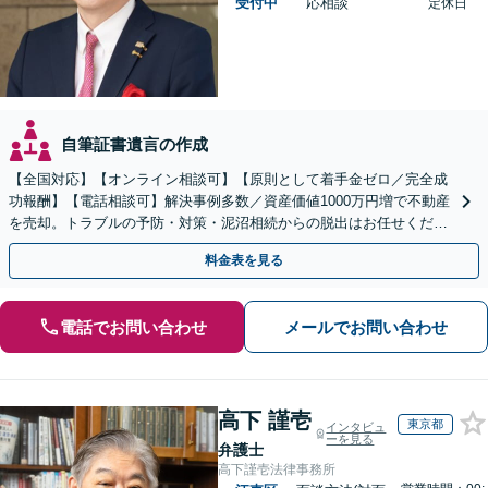
受付中
応相談
定休日
自筆証書遺言の作成
【全国対応】【オンライン相談可】【原則として着手金ゼロ／完全成
功報酬】【電話相談可】解決事例多数／資産価値1000万円増で不動産
を売却。トラブルの予防・対策・泥沼相続からの脱出はお任せくださ
い！法律と税務を一体的に対応します
料金表を見る
電話でお問い合わせ
メールでお問い合わせ
高下 謹壱
東京都
インタビュ
ーを見る
弁護士
高下謹壱法律事務所