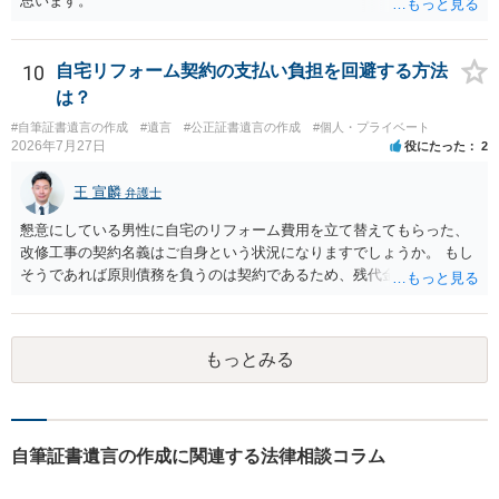
思います。
10
自宅リフォーム契約の支払い負担を回避する方法
は？
#自筆証書遺言の作成
#遺言
#公正証書遺言の作成
#個人・プライベート
2026年7月27日
役にたった
2
王 宣麟
弁護士
懇意にしている男性に自宅のリフォーム費用を立て替えてもらった、
改修工事の契約名義はご自身という状況になりますでしょうか。 もし
そうであれば原則債務を負うのは契約であるため、残代金を捻出して
もらうよう約束した男性に支払いをお願いするしかないように思われ
ます。 入籍した場合でも、原則契約者が単独で全ての債務を負うこと
には変わりがありません。 なかなか対応に難しい案件であり、公開の
もっとみる
場でアドバイスを行うのも限界があるように思われますので、資料等
を持参のうえ個別に弁護士に相談されることをお勧めします。
自筆証書遺言の作成に関連する法律相談コラム