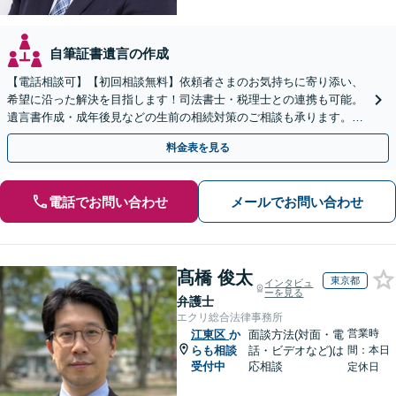
自筆証書遺言の作成
【電話相談可】【初回相談無料】依頼者さまのお気持ちに寄り添い、
希望に沿った解決を目指します！司法書士・税理士との連携も可能。
遺言書作成・成年後見などの生前の相続対策のご相談も承ります。
【夜間／休日の相談可能】
料金表を見る
電話でお問い合わせ
メールでお問い合わせ
髙橋 俊太
東京都
インタビュ
ーを見る
弁護士
エクリ総合法律事務所
営業時
江東区
か
面談方法(対面・電
らも相談
話・ビデオなど)は
間：本日
受付中
応相談
定休日