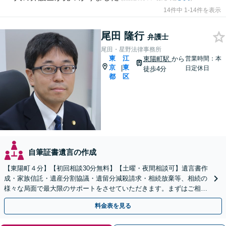
14件中 1-14件を表示
尾田 隆行
弁護士
尾田・星野法律事務所
東
江
東陽町駅
から
営業時間：本
京
東
|
日定休日
徒歩4分
都
区
自筆証書遺言の作成
【東陽町４分】【初回相談30分無料】【土曜・夜間相談可】遺言書作
成・家族信託・遺産分割協議・遺留分減殺請求・相続放棄等、相続の
様々な局面で最大限のサポートをさせていただきます。まずはご相談
下さい。ご相談だけでもその後の安心感が違います。
料金表を見る