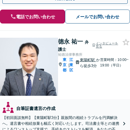
電話でお問い合わせ
メールでお問い合わせ
徳永 祐一
弁
インタビューを
見る
護士
祐徳法律事務所
東
江
東陽町駅
か
営業時間：10:00~
京
東
|
19:00（平日）
ら徒歩3分
都
区
自筆証書遺言の作成
【初回面談無料】【東陽町駅3分】親族間の相続トラブルを円満解決
へ。遺言書や相続放棄も幅広く対応いたします。司法書士等との連携
によるワンストップ支援で、手続きのストレスを解消。あなたの不安