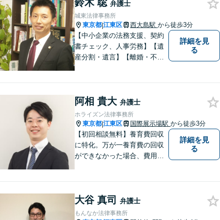
鈴木 聡
弁護士
城東法律事務所
東京都
江東区
西大島駅
から徒歩3分
|
【中小企業の法務支援、契約
詳細を見
書チェック、人事労務】【遺
る
産分割・遺言】【離婚・不倫
慰謝料】【江東区で14年目の
弁護士】【Zoom相談可】【弁
護士が全て対応】【無料相談
阿相 貴大
分野あり】民間企業出身の弁
弁護士
護士が、経営者・ビジネスパ
ホライズン法律事務所
ーソンの悩みに「速く・適切
東京都
江東区
国際展示場駅
から徒歩3分
|
に」対応。
【初回相談無料】養育費回収
詳細を見
に特化。万が一養育費の回収
る
ができなかった場合、費用は
かかりません。取り扱い実績1
400件以上、回収総額3億円以
上！泣き寝入りする前にご相
大谷 真司
談ください【国際展示場駅3
弁護士
分】【LINE・電話・メール相
もんなか法律事務所