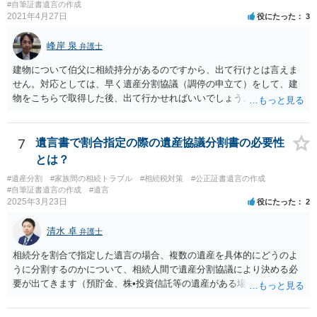
#自筆証書遺言の作成
がなかったもの」にすることはできません。 存在をなかったものにす
2021年4月27日
役にたった
3
るというよりも、遺言の効力を争う（遺言は無効だ）と主張する場合
がありえますが、その予防方法は、遺言者と面談してみないと判断が
峰岸 泉
弁護士
難しいです。
建物について伯父に相続持分があるのですから、出て行けとは言えま
せん。対応としては、早く遺産分割協議（調停の申立て）をして、建
物をこちらで取得した後、出て行かせればいいでしょう。 建物の固定
資産税については、持分に応じた負担が考えられますが、時効にかか
っていない部分については請求すればいいと思います。 なお、家賃に
ついては、お父様自身が遺産分割手続をしなかったのですから、あき
7
遺言書で割合指定の際の遺産協議分割書の必要性
らめるしかないと思います。
とは？
#遺産分割
#家族間の相続トラブル
#相続税対策
#公正証書遺言の作成
#自筆証書遺言の作成
#遺言
2025年3月23日
役にたった
2
清水 卓
弁護士
相続分を割合で指定した遺言の場合、複数の遺産を具体的にどうのよ
うに分割するのかについて、相続人間で遺産分割協議により決める必
要が出てきます（預貯金、株•投資信託等の遺産がある場合に、どの遺
産についても相続分の割合で分けるのか、預貯金はある相続人に、株•
投資信託は他の相続人にというような分け方をするのか等について