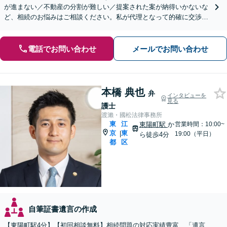
が進まない／不動産の分割が難しい／提案された案が納得いかないな
ど、相続のお悩みはご相談ください。私が代理となって的確に交渉
し、有利な解決を目指します【土日祝対応可】【東陽町4分】
電話でお問い合わせ
メールでお問い合わせ
本橋 典也
弁
インタビューを
見る
護士
渡瀨・國松法律事務所
東
江
東陽町駅
か
営業時間：10:00~
京
東
|
19:00（平日）
ら徒歩4分
都
区
自筆証書遺言の作成
【東陽町駅4分】【初回相談無料】相続問題の対応実績豊富、「遺言