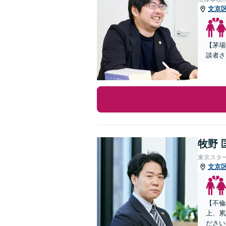
文京
【茅場
談者さ
牧野 
東京スタ
文京
【不倫
上、累
ださい