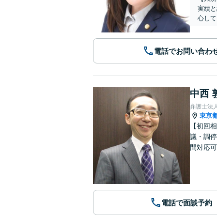
実績と
心して
電話でお問い合わ
中西 
弁護士法
東京
【初回相
議・調停
間対応可
電話で面談予約