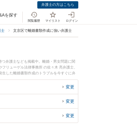
弁護士の方はこちら
&Aを探す
閲覧履歴
マイリスト
ログイン
護士
文京区で離婚書類作成に強い弁護士
持つ弁護士なども掲載中。離婚・男女問題に関
フリューゲル法律事務所 の佐々木 亮弁護士、
発生した離婚書類作成のトラブルを今すぐに弁
律相談できる文京区内の弁護士に相談予約した
変更
変更
変更