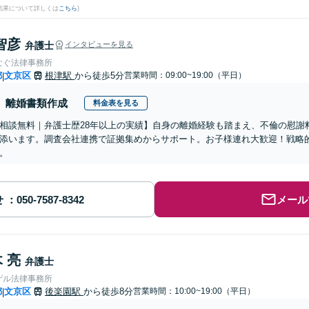
結果について詳しくは
こちら
)
智彦
弁護士
インタビューを見る
なぐ法律事務所
都
文京区
根津駅
から徒歩5分
営業時間：09:00~19:00（平日）
|
離婚書類作成
料金表を見る
相談無料｜弁護士歴28年以上の実績】自身の離婚経験も踏まえ、不倫の慰謝
添います。調査会社連携で証拠集めからサポート。お子様連れ大歓迎！戦略
。
せ
メール
 亮
弁護士
ゲル法律事務所
都
文京区
後楽園駅
から徒歩8分
営業時間：10:00~19:00（平日）
|