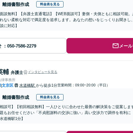
離婚書類作成
料金表を見る
面談無料】【弁護士直通電話】【WEB面談可】妻側・夫側ともに相談可能。
れない柔軟な対応で満足度を追求します。あなたの想いをじっくりお聞きし
談に対応】
せ
メール
英輔
弁護士
インタビューを見る
法律事務所
都
文京区
水道橋駅
から徒歩1分
営業時間：09:00~20:00（平日）
|
離婚書類作成
料金表を見る
相談可】【初回相談無料】一人ひとりに合わせた最善の解決策をご提案しま
題もお任せください「不貞慰謝料の交渉に強い」高い交渉力で調停を有利に
水道橋駅1分】