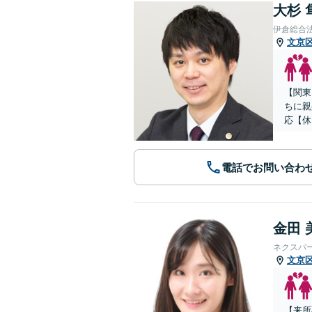
大杉 
伊倉総合
文京
【関東
ちに親
応【休
電話でお問い合わ
金田 
ネクスパ
文京
【来所