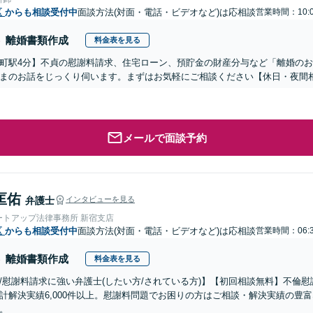
区
からも相談受付中
面談方法(対面・電話・ビデオなど)は応相談
営業時間：10:0
離婚書類作成
料金表を見る
町駅4分】不貞の慰謝料請求、住宅ローン、預貯金の財産分与など「離婚の
まのお話をじっくり伺います。まずはお気軽にご相談ください【休日・夜間
メールで面談予約
匡佑
弁護士
インタビューを見る
ートアップ法律事務所 新宿支店
区
からも相談受付中
面談方法(対面・電話・ビデオなど)は応相談
営業時間：06:3
離婚書類作成
料金表を見る
/慰謝料請求に強い弁護士(したい方/されている方)】【初回相談無料】不倫慰
計解決実績6,000件以上。慰謝料問題でお困りの方はご相談・解決実績の豊
。