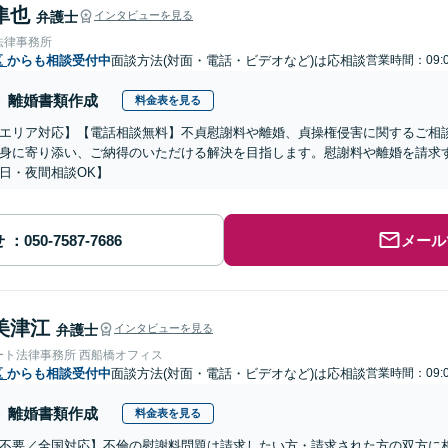
隼也
弁護士
インタビューを見る
法律事務所
区
からも相談受付中
面談方法(対面・電話・ビデオなど)は応相談
営業時間：09:0
離婚書類作成
料金表を見る
エリア対応】【電話相談無料】不貞慰謝料や離婚、貞操権侵害に関するご相
身に寄り添い、ご納得のいただける解決を目指します。慰謝料や離婚を請求
日・夜間相談OK】
せ
メール
美津江
弁護士
インタビューを見る
ート法律事務所 西船橋オフィス
区
からも相談受付中
面談方法(対面・電話・ビデオなど)は応相談
営業時間：09:0
離婚書類作成
料金表を見る
不要／全国対応】不倫の慰謝料問題は請求したい方・請求された方の双方に