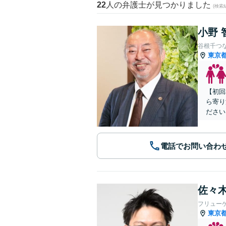
22
人の弁護士が見つかりました
(検索
小野 
谷根千つ
東京
【初回
ら寄り
ださい
電話でお問い合わ
佐々木
フリュー
東京