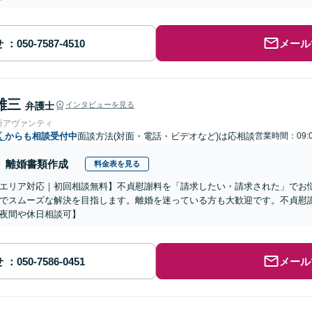
せ
メール
雄三
弁護士
インタビューを見る
所アヴァンティ
区
からも相談受付中
面談方法(対面・電話・ビデオなど)は応相談
営業時間：09:0
離婚書類作成
料金表を見る
エリア対応｜初回相談無料】不貞慰謝料を「請求したい・請求された」でお
でスムーズな解決を目指します。離婚を迷っている方も大歓迎です。不貞慰
夜間や休日相談可】
せ
メール