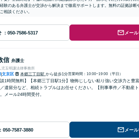
経験のある弁護士が交渉から解決まで徹底サポートします。無料の証拠診断
ご相談ください。
せ
メール
敦信
弁護士
人児玉明謙法律事務所
都
文京区
本郷三丁目駅
から徒歩1分
営業時間：10:00~19:00（平日）
|
談1時間無料】【本郷三丁目駅1分】物怖じしない粘り強い交渉力と豊
／遺留分など、相続トラブルはお任せください。【刑事事件／不動産ト
。メール24時間受付。
メール