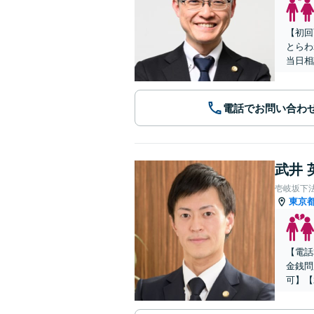
【初回
とらわ
当日相
電話でお問い合わ
武井 
壱岐坂下
東京
【電話
金銭問
可】【