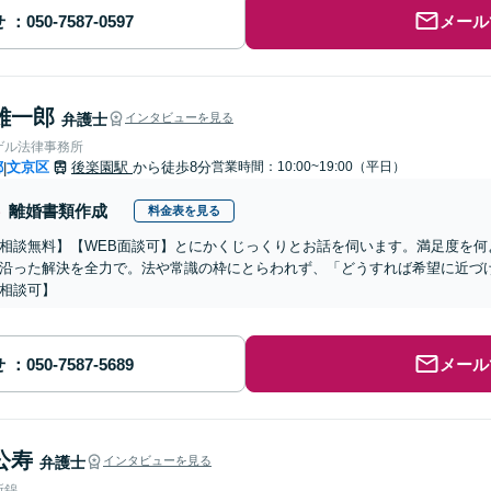
せ
メール
雄一郎
弁護士
インタビューを見る
ゲル法律事務所
都
文京区
後楽園駅
から徒歩8分
営業時間：10:00~19:00（平日）
|
離婚書類作成
料金表を見る
相談無料】【WEB面談可】とにかくじっくりとお話を伺います。満足度を何
沿った解決を全力で。法や常識の枠にとらわれず、「どうすれば希望に近づ
相談可】
せ
メール
公寿
弁護士
インタビューを見る
所錦