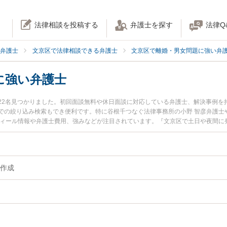
法律相談を投稿する
弁護士を探す
法律Q
弁護士
文京区で法律相談できる弁護士
文京区で離婚・男女問題に強い弁
に強い弁護士
22名見つかりました。初回面談無料や休日面談に対応している弁護士、解決事例を
での絞り込み検索もでき便利です。特に谷根千つなぐ法律事務所の小野 智彦弁護士や
フィール情報や弁護士費用、強みなどが注目されています。『文京区で土日や夜間に
解決の実績豊富な近くの弁護士を検索したい』『初回相談無料で離婚書類作成を法
。
作成