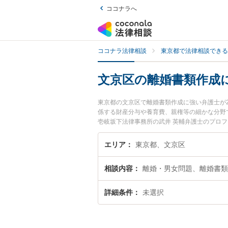
ココナラへ
ココナラ法律相談
東京都で法律相談できる
文京区の離婚書類作成
東京都の文京区で離婚書類作成に強い弁護士が
係する財産分与や養育費、親権等の細かな分野
壱岐坂下法律事務所の武井 英輔弁護士のプロ
護士に相談したい』『離婚書類作成のトラブル
い』などでお困りの相談者さんにおすすめです
エリア
東京都、文京区
相談内容
離婚・男女問題、離婚書類
詳細条件
未選択