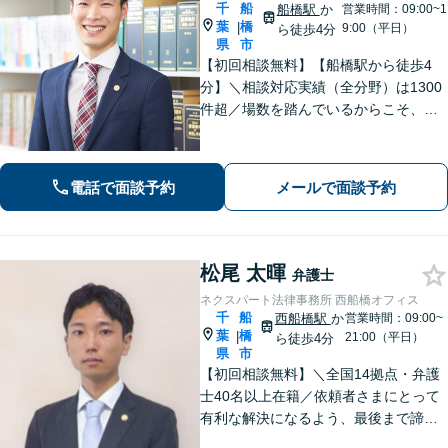
千
船
船橋駅
か
営業時間：09:00~1
葉
橋
|
9:00（平日）
ら徒歩4分
県
市
【初回相談無料】【船橋駅から徒歩4
分】＼相談対応実績（全分野）は1300
件超／場数を踏んでいるからこそ、相
手方の主張を予測した先回りの対応が
でき、最善の解決へと導くことができ
ます。離婚問題・刑事事件・相続遺言
電話で面談予約
メールで面談予約
などでお悩みの方はお気軽にご相談く
ださい。
松尾 太暉
弁護士
ネクスパート法律事務所 西船橋オフィス
千
船
西船橋駅
か
営業時間：09:00~
葉
橋
|
21:00（平日）
ら徒歩4分
県
市
【初回相談無料】＼全国14拠点・弁護
士40名以上在籍／依頼者さまにとって
有利な解決になるよう、最後まで諦め
ずに闘います！借金問題/離婚・男女問