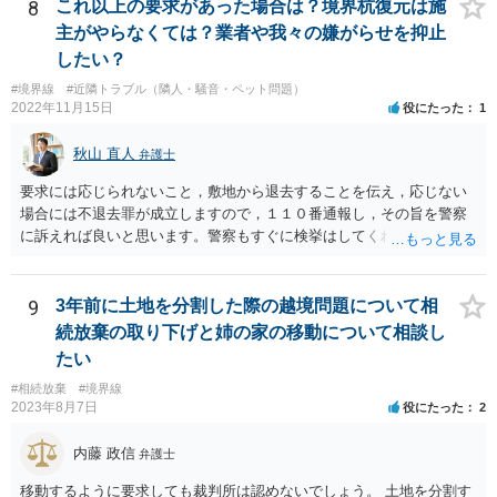
的には難しいように思われます。 また、「隣地（相談者様）の許可」
8
これ以上の要求があった場合は？境界杭復元は施
というのが何の許可を示しているのか判然としませんが、一般に、高
主がやらなくては？業者や我々の嫌がらせを抑止
層建築物の建築確認を得る際は、近隣住民と協議してその建築に関し
したい？
同意を得るよう行政指導が行われておりますので、（推測になってし
#境界線
#近隣トラブル（隣人・騒音・ペット問題）
まいますが）この同意を得ている旨虚偽の申請を行い、建築許可を得
2022年11月15日
役にたった
1
たのかもしれません。 近隣住民の同意は必須の要件ではないため、直
ちに建築確認自体が取り消されるわけではございませんが、虚偽の申
秋山 直人
弁護士
請を行ったことについて申請者の責任を追及する余地はあろうかと存
じます。 お話をお聞きする限り、相手方のやり口は非常に強引かつ高
要求には応じられないこと，敷地から退去することを伝え，応じない
圧的で、相談者様が恐怖を感じるのは無理もないことかと思います。
場合には不退去罪が成立しますので，１１０番通報し，その旨を警察
相手方の態度を見ていると、無理矢理塀を破壊して建築工事を強行す
に訴えれば良いと思います。警察もすぐに検挙はしてくれませんが，
るおそれすらあるように思われますので、相手方に、塀の取り壊しに
１１０番通報すれば臨場し，相手を引き離してくれることはすると思
は応じない旨や、「隣地の許可済と話して（嘘をついて）建築許可を
います。 弁護士には，不当要求の拒絶ということで依頼すれば良いと
取った」ということについて説明を求める旨を記載した通知書を送り
思います。不当要求には「落としどころ」は存在しません。明確に要
9
3年前に土地を分割した際の越境問題について相
付けるとともに、行政にも相談するのがよろしいかと存じます。 ま
求を拒絶し，不満なら裁判所で解決するように伝えるべきです（不当
続放棄の取り下げと姉の家の移動について相談し
た、相談者様が弁護士に依頼することで、相手方との交渉は全て弁護
要求してくる相手は，実際に裁判所に訴えることは少ないですが）
士に任せることができ、相手方と話さなければならないという精神的
たい
なご負担をなくすこともできます。 相手方に恐怖を感じ、ご自身で話
#相続放棄
#境界線
し合いを行うことができそうにないようでしたら、一度弁護士に依頼
2023年8月7日
役にたった
2
することをご検討いただくのがよろしいかもしれません。 ご参考にな
れば幸いです。
内藤 政信
弁護士
移動するように要求しても裁判所は認めないでしょう。 土地を分割す