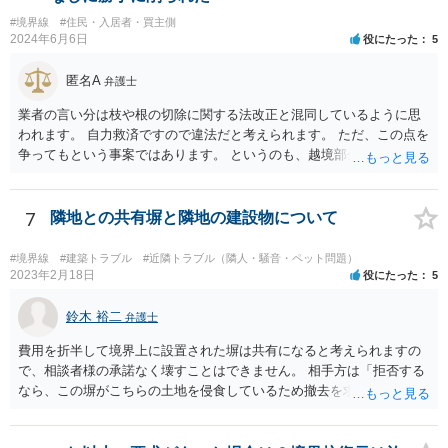
#境界線
#住民・入居者・買主側
2024年6月6日
役にたった
5
匿名A
弁護士
業者の言い分は枝や根の切除に関する法改正と混同しているように思
われます。 自力救済ですので違法だと考えられます。 ただ、この点を
争ってもという事案ではあります。 というのも、越境部分の解消に関
わる費用は本来ご自身が負担しなければならないものであり、相手方
業者が費用負担を求めない場合は、経済的に見て得と評価できる面が
あるからです。 売主・隣地所有者・ご自身で現場と事実関係を確認し
7
隣地との共有塀と隣地の建設物について
たうえで、売主に一定の責任を問う形になろうかと思います（ただ、
微々たるものになってしまうかと思います）
#境界線
#建築トラブル
#近隣トラブル（隣人・騒音・ペット問題）
2023年2月18日
役にたった
5
鈴木 裕二
弁護士
費用を折半して境界上に設置された塀は共有になると考えられますの
で、相談者様の承諾なく壊すことはできません。 相手方は「拒否する
なら、この塀がこちらの土地を侵食しているため撤去を求める手続き
に移る」と述べているようですが、隣地の所有者と同意のうえ設置し
ているわけですから、相談者様の同意なく塀の撤去を求めることは法