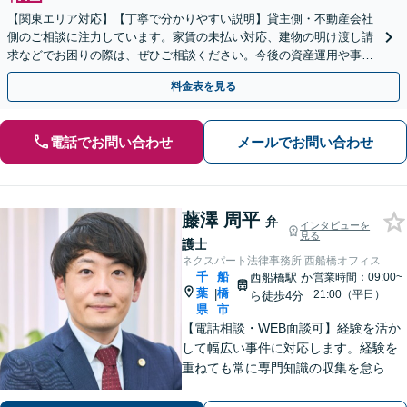
【関東エリア対応】【丁寧で分かりやすい説明】貸主側・不動産会社
側のご相談に注力しています。家賃の未払い対応、建物の明け渡し請
求などでお困りの際は、ぜひご相談ください。今後の資産運用や事業
継続を見据えた最適な解決を目指します。【WEB面談可】
料金表を見る
電話でお問い合わせ
メールでお問い合わせ
藤澤 周平
弁
インタビューを
見る
護士
ネクスパート法律事務所 西船橋オフィス
千
船
西船橋駅
か
営業時間：09:00~
葉
橋
|
21:00（平日）
ら徒歩4分
県
市
【電話相談・WEB面談可】経験を活か
して幅広い事件に対応します。経験を
重ねても常に専門知識の収集を怠ら
ず、依頼者さまに寄り添ってベストな