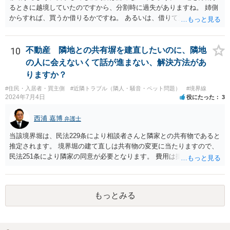
るときに越境していたのですから、分割時に過失がありますね。 姉側
からすれば、買うか借りるかですね。 あるいは、借りて置いて、次回
立て直すときに、引っ込める約束をするかで すね。 弟さんからすれ
ば、異動や撤去を求めることは、信義則上、認められないので どこか
で妥協するしかないでしょうね。
10
不動産 隣地との共有塀を建直したいのに、隣地
の人に会えないくて話が進まない、解決方法があ
りますか？
#住民・入居者・買主側
#近隣トラブル（隣人・騒音・ペット問題）
#境界線
2024年7月4日
役にたった
3
西浦 嘉博
弁護士
当該境界堀は、民法229条により相談者さんと隣家との共有物であると
推定されます。 境界堀の建て直しは共有物の変更に当たりますので、
民法251条により隣家の同意が必要となります。 費用は掛かります
が、弁護士を介して、堀の老朽化の現状、現状のままでの危険性、改
修の必要性、工事の見積もりや期間、負担割合の提案などを記載した
書面を作成し送付されてみてはいかがでしょうか。
もっとみる