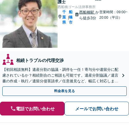
護士
西船橋ゴール法律事務所
千
船
西船橋駅
か
営業時間：09:00~
葉
橋
|
20:00（平日）
ら徒歩3分
県
市
相続トラブルの代理交渉
【初回相談無料】遺産分割の協議・調停を一任！寄与分や遺留分に配
慮されているか？相続割合のご相談も可能です。遺産分割協議／遺言
書の作成・執行／遺留分侵害請求／任意後見など、幅広く対応します
【夜間・休日面談可】【西船橋駅3分】
料金表を見る
電話でお問い合わせ
メールでお問い合わせ