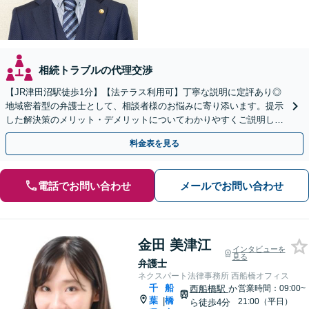
相続トラブルの代理交渉
【JR津田沼駅徒歩1分】【法テラス利用可】丁寧な説明に定評あり◎
地域密着型の弁護士として、相談者様のお悩みに寄り添います。提示
した解決策のメリット・デメリットについてわかりやすくご説明しま
す【初回相談無料 】【プライバシーへの配慮も安心】
料金表を見る
電話でお問い合わせ
メールでお問い合わせ
金田 美津江
インタビューを
見る
弁護士
ネクスパート法律事務所 西船橋オフィス
千
船
西船橋駅
か
営業時間：09:00~
葉
橋
|
21:00（平日）
ら徒歩4分