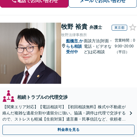
電話でお問い合わせ
メールでお問い合わせ
牧野 裕貴
弁護士
東京都
牧野法律事務所
営業時間：0
船橋市
か
面談方法(対面・
らも相談
電話・ビデオな
9:00~20:00
受付中
ど)は応相談
（平日）
相続トラブルの代理交渉
【関東エリア対応】【電話相談可】【初回相談無料】株式や不動産が
絡んだ複雑な遺産分割や遺留分に強い。協議・調停は代理で交渉する
ので、ストレスも軽減【生前対策】遺言書・民事信託など、依頼者さ
まの希望に合わせて対応【夜間・休日面談可】
料金表を見る