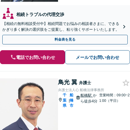
相続トラブルの代理交渉
【相続の無料相談受付中】相続問題でお悩みの相談者さまに、できる
かぎり多く解決の選択肢をご提案し、粘り強くサポートいたします。
料金表を見る
電話でお問い合わせ
メールでお問い合わせ
鳥光 翼
弁護士
弁護士法人心 船橋法律事務所
千
船
船橋駅
か
営業時間：09:00~2
葉
橋
|
1:00（平日）
ら徒歩4分
県
市