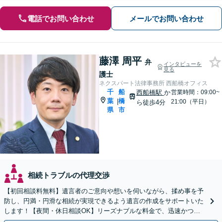
電話でお問い合わせ
メールでお問い合わせ
藤澤 周平
弁
インタビューを
見る
護士
ネクスパート法律事務所 西船橋オフィス
千
船
西船橋駅
か
営業時間：09:00~
葉
橋
|
21:00（平日）
ら徒歩4分
県
市
相続トラブルの代理交渉
【初回相談料無料】遺言者のご意向や想いを伺いながら、揉め事を予
防し、円満・円滑な相続が実現できるよう遺言の作成をサポートいた
します！【夜間・休日相談OK】リーズナブルな料金で、迅速かつス
ピーディーにまごころを持って対応させて頂きます。