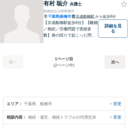
有村 聡介
弁護士
船橋総合法律事務所
千葉県
船橋市
京成船橋駅
から徒歩8分
|
【京成船橋駅徒歩8分】【離婚
詳細を見
／相続／労働問題で実績多
る
数】身の回りで起こった問題
は、抱え込まずご相談くださ
い。お話をしっかり伺い、ご
希望に沿えるよう尽力しま
1ページ目
す！複数弁護士在籍で、複雑
前へ
次へ
(2ページ中)
な事件にも迅速に対処可能！
【夜間・土日相談可】
エリア
千葉県、船橋市
変更
相談内容
相続・遺言、相続トラブルの代理交渉
変更