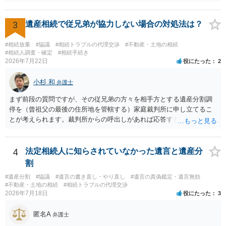
認めたわけではないので、分割協議の効力に影響はありません。 先
方の訴訟の主張及び立証次第ですが、 ・御祖母様の認知能力に関する
医師の意見書、筆跡鑑定 が提出されればその効力が否定される可能性
3
遺産相続で従兄弟が協力しない場合の対処法は？
はありますが、 ・伯母様自身が分割協議に加わっていること ・御祖母
様の意に反する遺産分割協議を行う実益が誰にあったかの立証が困難
#相続放棄
#協議
#相続トラブルの代理交渉
#不動産・土地の相続
であること からすると、実際に遺産分割協議の効力が否定される可能
#相続人調査・確定
#相続手続き
2026年7月22日
役にたった
2
性はそれほど高くない（立証のハードルは非常に高い）ということが
言えると思います。
小杉 和
弁護士
まず前段の質問ですが、その従兄弟の方々を相手方とする遺産分割調
停を（曾祖父の最後の住所地を管轄する）家庭裁判所に申し立てるこ
とが考えられます。裁判所からの呼出しがあれば応答する可能性がま
だあるのではないでしょうか。 後段の質問については、相続放棄は可
能と思われます。時間が思った以上にないので必要書類をてきぱきと
揃える必要があります。その点是非御注意ください。
4
法定相続人に知らされていなかった遺言と遺産分
割
#遺産分割
#協議
#遺言の書き直し・やり直し
#遺言の真偽鑑定・遺言無効
#不動産・土地の相続
#相続トラブルの代理交渉
2026年7月18日
役にたった
3
匿名A
弁護士