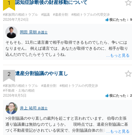
1
認知症診断後の財産移動について
#家族間の相続トラブル
#協議
#遺産分割
#相続トラブルの代理交渉
2026年7月24日
役にたった
9
岡田 晃朝
弁護士
そもそも、11月に遺言書で相手が取得できるものでしたら、争いには
なりません。 例えば遺言では、あなたが取得できるのに、相手が取り
込んだのでしたらそうでしょうね。
2
遺産分割協議のやり直し
#家族間の相続トラブル
#遺産分割
#相続トラブルの代理交渉
#不動産・土地の相続
2026年8月5日
役にたった
2
井上 祐司
弁護士
>分割協議のやり直しの裁判を起こすと言われています。 伯母の主張
通り協議書は無効なのでしょうか。 現時点では、遺産分割協議に基
づく不動産登記がされている状況で、分割協議自体の無効を裁判所が