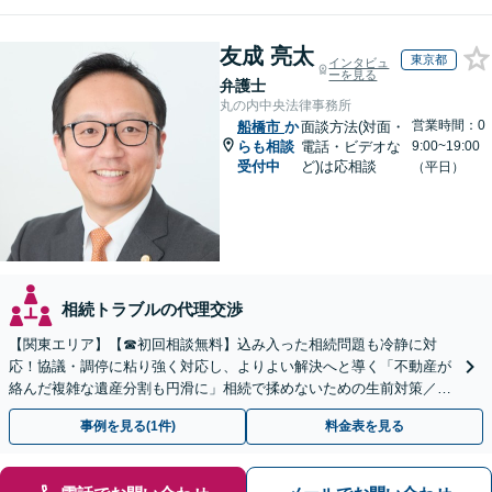
友成 亮太
東京都
インタビュ
ーを見る
弁護士
丸の内中央法律事務所
営業時間：0
船橋市
か
面談方法(対面・
らも相談
電話・ビデオな
9:00~19:00
受付中
ど)は応相談
（平日）
相続トラブルの代理交渉
【関東エリア】【☎︎初回相談無料】込み入った相続問題も冷静に対
応！協議・調停に粘り強く対応し、よりよい解決へと導く「不動産が
絡んだ複雑な遺産分割も円滑に」相続で揉めないための生前対策／遺
言書の作成から執行【夜間相談可】【有楽町駅1分】
事例を見る(1件)
料金表を見る