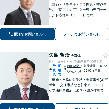
【離婚・刑事事件・労働問題・交通事
故など幅広く対応】各分野の専門チー
ムがお客様をサポートします。
電話でお問い合わせ
メールでお問い合わせ
矢島 哲治
弁護士
東京スタートアップ法律事務所 船橋支店
千
船
西船橋駅
か
営業時間：06:30~
葉
橋
|
22:00（平日）
ら徒歩2分
県
市
【離婚・不倫の慰謝料・刑事事件(加害
者側)・交通事故など】東京スタートア
ップ法律事務所は国内29拠点体制で全
国対応！【ご自宅からの電話相談にも
対応(法律相談は完全予約制)】各分野で
専門性の高い弁護士が寄り添い解決を