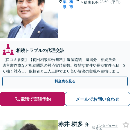
葉
橋
|
23:59（平日）
ら徒歩10分
県
市
相続トラブルの代理交渉
【口コミ多数】【初回相談60分無料】遺産協議、遺留分、相続放棄、
遺言書作成など相続問題の対応実績多数。複雑な案件や長期案件も粘
り強く対応し、依頼者と二人三脚でより良い解決の実現を目指します
【夜間相談可】【船橋駅7分】
料金表を見る
電話で面談予約
メールでお問い合わせ
赤井 耕多
弁
インタビューを
見る