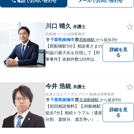
電話でお問い合わせ
メールでお問い合わせ
サポートします。
川口 晴久
弁護士
西船橋ゴール法律事務所
千葉県
船橋市
西船橋駅
から徒歩3分
|
【西船橋駅3分】相談者さまの
詳細を見
利益の最大化を目指して【刑
る
事事件】依頼件数120件以
上。複数の無罪や不起訴を獲
得した経験を活かし、最善の
解決を【離婚問題】男性側の
今井 浩統
豊富な対応実績。セカンドオ
弁護士
ピニオンも可能です【初回相
弁護士法人リーガルプラス 船橋法律事務所
談無料】【夜間／土日祝日対
千葉県
船橋市
京成船橋駅
から徒歩5分
|
応可】
【初回相談無料】【JR船橋駅
詳細を見
徒歩7分】相続トラブル（遺産
る
分割、遺留分、遺言争い）、
交通事故（被害者側）、未払
い残業代請求、労働災害に特