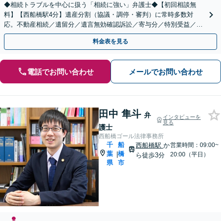
◆相続トラブルを中心に扱う「相続に強い」弁護士◆【初回相談無
料】【西船橋駅4分】遺産分割（協議・調停・審判）に常時多数対
応。不動産相続／遺留分／遺言無効確認訴訟／寄与分／特別受益／使
途不明金など複雑な案件もお任せください【夜間・土日相談◎】
料金表を見る
電話でお問い合わせ
メールでお問い合わせ
田中 隼斗
弁
インタビューを
見る
護士
西船橋ゴール法律事務所
千
船
西船橋駅
か
営業時間：09:00~
葉
橋
|
20:00（平日）
ら徒歩3分
県
市