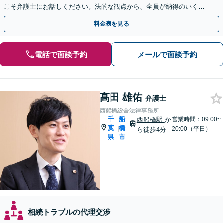
こそ弁護士にお話しください。法的な観点から、全員が納得のいく解
決へ尽力いたします【土日相談可能】
料金表を見る
電話で面談予約
メールで面談予約
髙田 雄佑
弁護士
西船橋総合法律事務所
千
船
西船橋駅
か
営業時間：09:00~
葉
橋
|
20:00（平日）
ら徒歩4分
県
市
相続トラブルの代理交渉