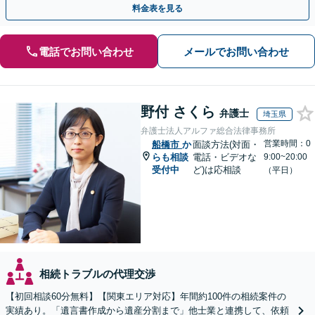
料金表を見る
電話でお問い合わせ
メールでお問い合わせ
野付 さくら
弁護士
埼玉県
弁護士法人アルファ総合法律事務所
営業時間：0
船橋市
か
面談方法(対面・
らも相談
電話・ビデオな
9:00~20:00
受付中
ど)は応相談
（平日）
相続トラブルの代理交渉
【初回相談60分無料】【関東エリア対応】年間約100件の相続案件の
実績あり。「遺言書作成から遺産分割まで」他士業と連携して、依頼