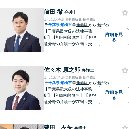
に力を入れています。
前田 徹
弁護士
よつば総合法律事務所 船橋事務所
千葉県
船橋市
船橋駅
から徒歩3分
|
【千葉県最大級の法律事務
詳細を見
所】【初回相談無料】【各得
る
意分野の弁護士が在籍～交通
事故、労働災害、債務整理、
相続、企業法務、不動産】
【明確な費用】
佐々木 康之郎
弁護士
よつば総合法律事務所 船橋事務所
千葉県
船橋市
船橋駅
から徒歩3分
|
【千葉県最大級の法律事務
詳細を見
所】【初回相談無料】【各得
る
意分野の弁護士が在籍～交通
事故、労働災害、債務整理、
相続、企業法務、不動産】
【明確な費用】
豊田 友矢
弁護士