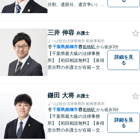
分割、遺留分、遺言争い）、
交通事故（被害者側）、離
婚・不貞慰謝料、労働災害に
特に力を入れています。
三井 伸容
弁護士
よつば総合法律事務所 船橋事務所
千葉県
船橋市
船橋駅
から徒歩3分
|
【千葉県最大級の法律事務
詳細を見
所】【初回相談無料】【各得
る
意分野の弁護士が在籍～交通
事故、労働災害、債務整理、
相続、企業法務、不動産】
【明確な費用】
鎌田 大将
弁護士
よつば総合法律事務所 船橋事務所
千葉県
船橋市
船橋駅
から徒歩3分
|
【千葉県最大級の法律事務
詳細を見
所】【初回相談無料】【各得
る
意分野の弁護士が在籍～交通
事故、労働災害、債務整理、