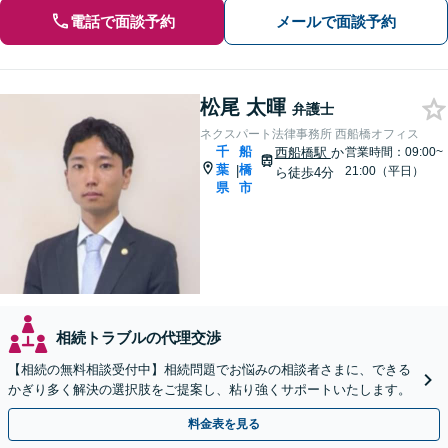
電話で面談予約
メールで面談予約
松尾 太暉
弁護士
ネクスパート法律事務所 西船橋オフィス
千
船
西船橋駅
か
営業時間：09:00~
葉
橋
|
21:00（平日）
ら徒歩4分
県
市
相続トラブルの代理交渉
【相続の無料相談受付中】相続問題でお悩みの相談者さまに、できる
かぎり多く解決の選択肢をご提案し、粘り強くサポートいたします。
料金表を見る