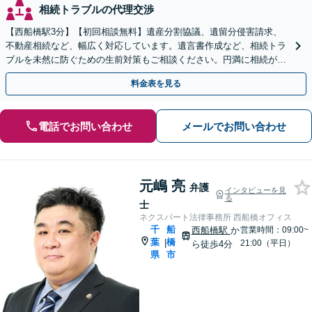
相続トラブルの代理交渉
【西船橋駅3分】【初回相談無料】遺産分割協議、遺留分侵害請求、
不動産相続など、幅広く対応しています。遺言書作成など、相続トラ
ブルを未然に防ぐための生前対策もご相談ください。円満に相続が終
えられるよう、全力でサポートいたします。
料金表を見る
電話でお問い合わせ
メールでお問い合わせ
元嶋 亮
弁護
インタビューを見
る
士
ネクスパート法律事務所 西船橋オフィス
千
船
西船橋駅
か
営業時間：09:00~
葉
橋
|
21:00（平日）
ら徒歩4分
県
市