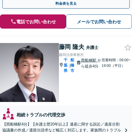
料金表を見る
電話でお問い合わせ
メールでお問い合わせ
藤岡 隆夫
弁護士
藤岡法律事務所
千
船
西船橋駅
か
営業時間：09:00~
葉
橋
|
19:00（平日）
ら徒歩4分
県
市
相続トラブルの代理交渉
【西船橋駅4分】【弁護士歴20年以上】遺産に関する訴訟／遺産分割
協議書の作成／遺留分請求など幅広く対応します。家族間のトラブル