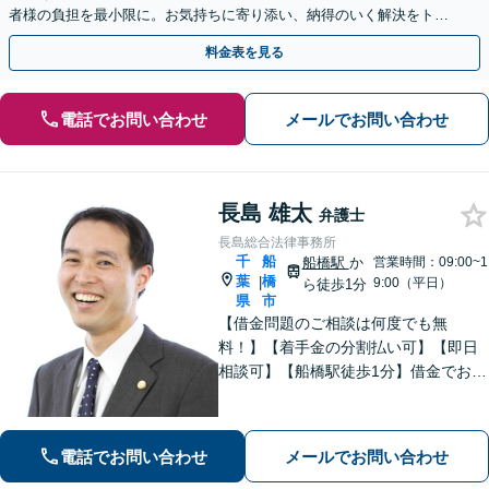
者様の負担を最小限に。お気持ちに寄り添い、納得のいく解決をトー
タル・サポート【当日・夜間（18時まで）の相談可】
料金表を見る
電話でお問い合わせ
メールでお問い合わせ
長島 雄太
弁護士
長島総合法律事務所
千
船
船橋駅
か
営業時間：09:00~1
葉
橋
|
9:00（平日）
ら徒歩1分
県
市
【借金問題のご相談は何度でも無
料！】【着手金の分割払い可】【即日
相談可】【船橋駅徒歩1分】借金でお悩
みの方は、まずは一度お気軽にご相談
下さい。
電話でお問い合わせ
メールでお問い合わせ