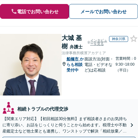
電話でお問い合わせ
メールでお問い合わせ
大城 基
神奈川県
インタビュ
ーを見る
樹
弁護士
法律事務所横濱アカデミア
営業時間：0
船橋市
か
面談方法(対面・
らも相談
電話・ビデオな
9:30~18:00
受付中
ど)は応相談
（平日）
相続トラブルの代理交渉
【関東エリア対応】【初回相談30分無料】まず相談者さまのお気持ち
に寄り添い、お話をじっくりと伺うことから始めます。税理士や不動
産鑑定士など他士業とも連携し、ワンストップで解決「相続放棄／遺
言書作成／遺留分侵害額請求／使い込み・寄与分など」