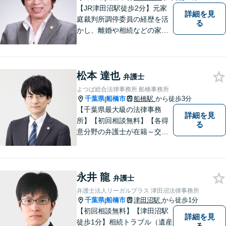
【JR津田沼駅徒歩2分】元家
詳細を見
庭裁判所調停委員の経歴を活
る
かし、離婚や相続などの家事
事件に取り組んでいます。
松本 達也
弁護士
よつば総合法律事務所 船橋事務所
千葉県
船橋市
船橋駅
から徒歩3分
|
【千葉県最大級の法律事務
詳細を見
所】【初回相談無料】【各得
る
意分野の弁護士が在籍～交通
事故、労働災害、債務整理、
相続、企業法務、不動産】
【明確な費用】
永井 龍
弁護士
弁護士法人リーガルプラス 津田沼法律事務所
千葉県
船橋市
津田沼駅
から徒歩1分
|
【初回相談無料】【津田沼駅
詳細を見
徒歩1分】相続トラブル（遺産
る