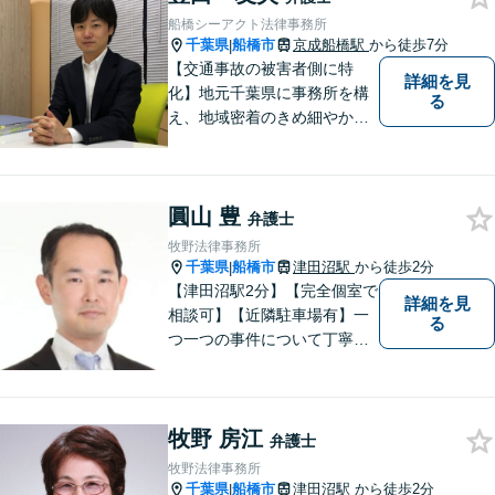
船橋シーアクト法律事務所
千葉県
船橋市
京成船橋駅
から徒歩7分
|
【交通事故の被害者側に特
詳細を見
化】地元千葉県に事務所を構
る
え、地域密着のきめ細やかな
対応をモットーにしておりま
す。 交通事故案件に強い弁護
士があなたの悩みを全力でサ
圓山 豊
ポート致します！！
弁護士
牧野法律事務所
千葉県
船橋市
津田沼駅
から徒歩2分
|
【津田沼駅2分】【完全個室で
詳細を見
相談可】【近隣駐車場有】一
る
つ一つの事件について丁寧に
取り組んでまいります。法的
な問題でお困りの際は、お一
人で悩まず、ぜひ千葉県船橋
牧野 房江
市の牧野法律事務所へお気軽
弁護士
にご相談下さい。
牧野法律事務所
千葉県
船橋市
津田沼駅
から徒歩2分
|