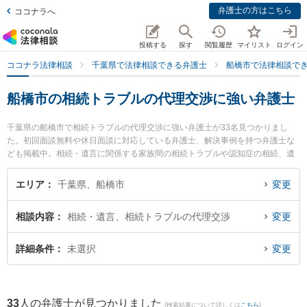
弁護士の方はこちら
ココナラへ
投稿する
探す
閲覧履歴
マイリスト
ログイン
ココナラ法律相談
千葉県で法律相談できる弁護士
船橋市で法律相談で
船橋市の相続トラブルの代理交渉に強い弁護士
千葉県の船橋市で相続トラブルの代理交渉に強い弁護士が33名見つかりまし
た。初回面談無料や休日面談に対応している弁護士、解決事例を持つ弁護士な
ども掲載中。相続・遺言に関係する家族間の相続トラブルや認知症の相続、遺
産分割等の細かな分野での絞り込み検索もでき便利です。特に虎ノ門法律経済
事務所 船橋支店の小宮山 優樹弁護士やネクスパート法律事務所 西船橋オフィ
エリア
千葉県、船橋市
変更
スの松尾 太暉弁護士、ネクスパート法律事務所 西船橋オフィスの藤澤 周平弁
護士のプロフィール情報や弁護士費用、強みなどが注目されています。『船橋
相談内容
相続・遺言、相続トラブルの代理交渉
変更
市で土日や夜間に発生した相続トラブルの代理交渉のトラブルを今すぐに弁護
士に相談したい』『相続トラブルの代理交渉のトラブル解決の実績豊富な近く
の弁護士を検索したい』『初回相談無料で相続トラブルの代理交渉を法律相談
詳細条件
未選択
変更
できる船橋市内の弁護士に相談予約したい』などでお困りの相談者さんにおす
すめです。
33
人の弁護士が見つかりました
(検索結果について詳しくは
こちら
)