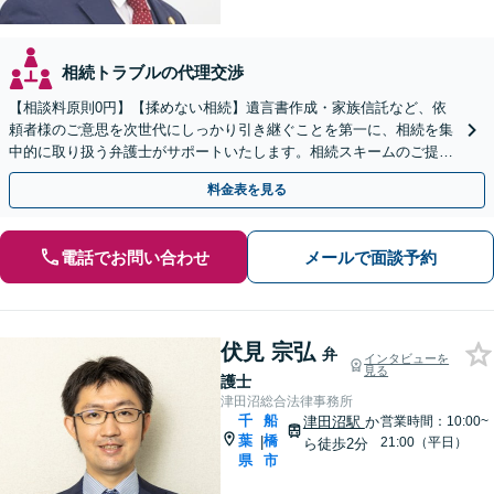
相続トラブルの代理交渉
【相談料原則0円】【揉めない相続】遺言書作成・家族信託など、依
頼者様のご意思を次世代にしっかり引き継ぐことを第一に、相続を集
中的に取り扱う弁護士がサポートいたします。相続スキームのご提案
から遺言執行まで責任を持って対応させていただきます。
料金表を見る
電話でお問い合わせ
メールで面談予約
伏見 宗弘
弁
インタビューを
見る
護士
津田沼総合法律事務所
千
船
津田沼駅
か
営業時間：10:00~
葉
橋
|
21:00（平日）
ら徒歩2分
県
市