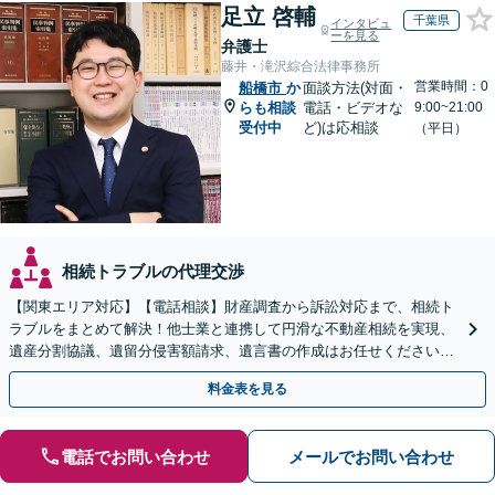
足立 啓輔
千葉県
インタビュ
ーを見る
弁護士
藤井・滝沢綜合法律事務所
営業時間：0
船橋市
か
面談方法(対面・
らも相談
電話・ビデオな
9:00~21:00
受付中
ど)は応相談
（平日）
相続トラブルの代理交渉
【関東エリア対応】【電話相談】財産調査から訴訟対応まで、相続ト
ラブルをまとめて解決！他士業と連携して円滑な不動産相続を実現、
遺産分割協議、遺留分侵害額請求、遺言書の作成はお任せください。
明確な料金体系【オンライン面談可能】
料金表を見る
電話でお問い合わせ
メールでお問い合わせ