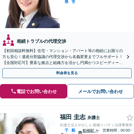
県
市
相続トラブルの代理交渉
【初回相談料無料】住宅・マンション・アパート等の相続にお困りの
方も安心！遺産分割協議の代理交渉から名義変更までフルサポート！
【全国対応可】豊富な拠点と組織力を活かし円満かつスピーディーに
相続手続きをお手伝いします【取扱い実績2000件以上】
料金表を見る
電話でお問い合わせ
メールでお問い合わせ
福田 圭志
弁護士
弁護士法人やがしら 船橋リバティ法律事務所
千
船
船橋駅
か
営業時間：00:00~