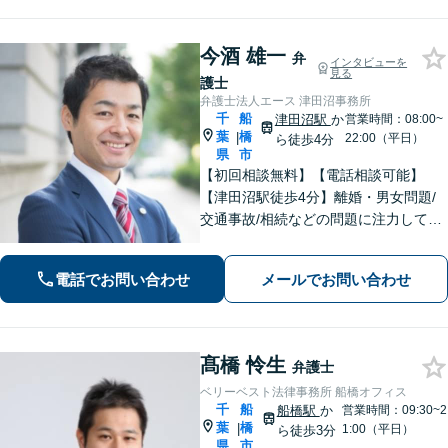
今酒 雄一
弁
インタビューを
見る
護士
弁護士法人エース 津田沼事務所
千
船
津田沼駅
か
営業時間：08:00~
葉
橋
|
22:00（平日）
ら徒歩4分
県
市
【初回相談無料】【電話相談可能】
【津田沼駅徒歩4分】離婚・男女問題/
交通事故/相続などの問題に注力してい
ます。是非一度ご相談ください。
電話でお問い合わせ
メールでお問い合わせ
髙橋 怜生
弁護士
ベリーベスト法律事務所 船橋オフィス
千
船
船橋駅
か
営業時間：09:30~2
葉
橋
|
1:00（平日）
ら徒歩3分
県
市