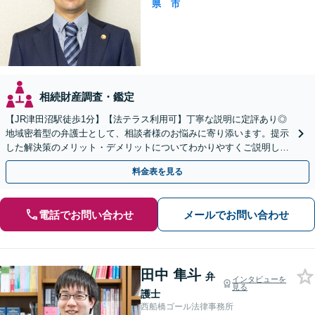
県
市
相続財産調査・鑑定
【JR津田沼駅徒歩1分】【法テラス利用可】丁寧な説明に定評あり◎
地域密着型の弁護士として、相談者様のお悩みに寄り添います。提示
した解決策のメリット・デメリットについてわかりやすくご説明しま
す【初回相談無料 】【プライバシーへの配慮も安心】
料金表を見る
電話でお問い合わせ
メールでお問い合わせ
田中 隼斗
弁
インタビューを
見る
護士
西船橋ゴール法律事務所