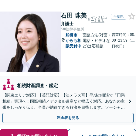
石田 珠美
千葉県
インタビュ
ーを見る
弁護士
Sfil法律事務所
営業時間：00:
船橋市
面談方法(対面・
からも相
電話・ビデオな
00~23:59（土
談受付中
ど)は応相談
日祝日）
相続財産調査・鑑定
【関東エリア対応】【英語対応】【法テラス可】早期の相談で「円満
相続」実現へ！国際相続／デジタル遺産など幅広く対応。あなたの主
張をしっかり伝え、全員が納得できる解決を目指します。ソーシャル
ワーカー兼司法書士と連携【WEB面談可｜24時間受付】
料金表を見る