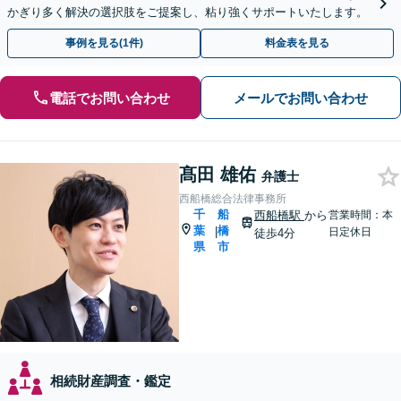
かぎり多く解決の選択肢をご提案し、粘り強くサポートいたします。
事例を見る(1件)
料金表を見る
電話でお問い合わせ
メールでお問い合わせ
髙田 雄佑
弁護士
西船橋総合法律事務所
千
船
西船橋駅
から
営業時間：本
葉
橋
|
日定休日
徒歩4分
県
市
相続財産調査・鑑定