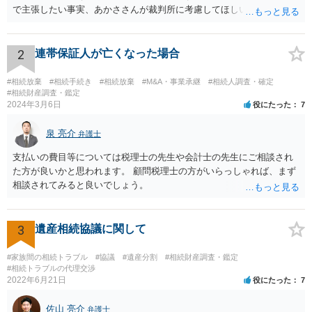
で主張したい事実、あかささんが裁判所に考慮してほしいと思う、亡
くなった方・あかささん・お姉さん間の事情などを記入することにな
ります。 もし、主張したい事実や考慮してほしい事情に関連して
資料を持っているようであれば、主張書面とは別で提出できます。も
2
連帯保証人が亡くなった場合
し、お姉さんに見られたくないような資料がある場合、「非開示の希
望に関する申出書」と共に提出することも考えられます。 ご質問：書
#相続放棄
#相続手続き
#相続放棄
#M&A・事業承継
#相続人調査・確定
いた方が良い事と書かない方が良い事 回答： お姉さんが申立書の「申
#相続財産調査・鑑定
2024年3月6日
役にたった
7
立ての趣旨」のところに書いている遺産の分け方に対して意見があれ
ば、まずそれを書くとよいです。 次に「申立ての理由」のところに、
泉 亮介
なぜ調停を申し立てたのか(例えば、あかささんと話合いが出来ない／
弁護士
決裂した、など)や亡くなった方・あかささん・お姉さん間の事情やい
支払いの費目等については税理士の先生や会計士の先生にご相談され
きさつなどが書かれていると思うので、あかささんから見てそれは違
た方が良いかと思われます。 顧問税理士の方がいらっしゃれば、まず
うと感じるところは、どのように違うのか、など書くとよいです。 そ
相談されてみると良いでしょう。
の他、お姉さんの申立書には書かれていないけど、どのように遺産を
分けるかを決めるについてあかささんが重要だと考える事情があれば
(例えば、○○のときにお姉さんは亡くなった方からお金を援助してもら
3
遺産相続協議に関して
った等)、それも書くとよいです。 書かない方が良いと思うことは、遺
産分割に関係ない(と思われる)いきさつを沢山盛り込むことだと考えま
#家族間の相続トラブル
#協議
#遺産分割
#相続財産調査・鑑定
す(あくまで遺産分割に関係することに留める方が、裁判所や調停委員
#相続トラブルの代理交渉
の方に事情を理解してもらいやすいと思います)。
2022年6月21日
役にたった
7
佐山 亮介
弁護士