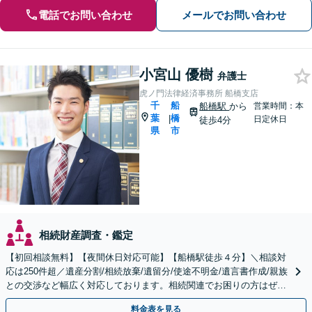
電話でお問い合わせ
メールでお問い合わせ
小宮山 優樹
弁護士
虎ノ門法律経済事務所 船橋支店
千
船
船橋駅
から
営業時間：本
葉
橋
|
日定休日
徒歩4分
県
市
相続財産調査・鑑定
【初回相談無料】【夜間休日対応可能】【船橋駅徒歩４分】＼相談対
応は250件超／遺産分割/相続放棄/遺留分/使途不明金/遺言書作成/親族
との交渉など幅広く対応しております。相続関連でお困りの方はぜひ
一度ご相談ください。
料金表を見る