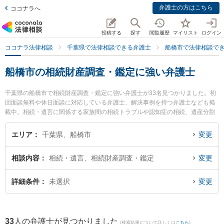
弁護士の方はこちら
ココナラへ
投稿する
探す
閲覧履歴
マイリスト
ログイン
ココナラ法律相談
千葉県で法律相談できる弁護士
船橋市で法律相談で
船橋市の相続財産調査・鑑定に強い弁護士
千葉県の船橋市で相続財産調査・鑑定に強い弁護士が33名見つかりました。初
回面談無料や休日面談に対応している弁護士、解決事例を持つ弁護士なども掲
載中。相続・遺言に関係する家族間の相続トラブルや認知症の相続、遺産分割
等の細かな分野での絞り込み検索もでき便利です。特にネクスパート法律事務
所 西船橋オフィスの藤澤 周平弁護士や虎ノ門法律経済事務所 船橋支店の小宮
エリア
千葉県、船橋市
変更
山 優樹弁護士、弁護士法人心 船橋法律事務所の鳥光 翼弁護士のプロフィール
情報や弁護士費用、強みなどが注目されています。『船橋市で土日や夜間に発
相談内容
相続・遺言、相続財産調査・鑑定
変更
生した相続財産調査・鑑定のトラブルを今すぐに弁護士に相談したい』『相続
財産調査・鑑定のトラブル解決の実績豊富な近くの弁護士を検索したい』『初
回相談無料で相続財産調査・鑑定を法律相談できる船橋市内の弁護士に相談予
詳細条件
未選択
変更
約したい』などでお困りの相談者さんにおすすめです。
33
人の弁護士が見つかりました
(検索結果について詳しくは
こちら
)