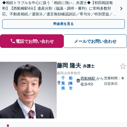
◆相続トラブルを中心に扱う「相続に強い」弁護士◆【初回相談無
料】【西船橋駅4分】遺産分割（協議・調停・審判）に常時多数対
応。不動産相続／遺留分／遺言無効確認訴訟／寄与分／特別受益／使
途不明金など複雑な案件もお任せください【夜間・土日相談◎】
料金表を見る
電話でお問い合わせ
メールでお問い合わせ
藤岡 隆夫
弁護士
藤岡法律事務所
千
船
西船橋駅
から
営業時間：本
葉
橋
|
日定休日
徒歩4分
県
市