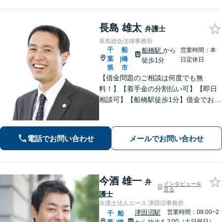
長島 雄太
弁護士
長島総合法律事務所
千
船
船橋駅
から
営業時間：本
葉
橋
|
日定休日
徒歩1分
県
市
【借金問題のご相談は何度でも無
料！】【着手金の分割払い可】【即日
相談可】【船橋駅徒歩1分】借金でお悩
みの方は、まずは一度お気軽にご相談
下さい。
電話でお問い合わせ
メールでお問い合わせ
今酒 雄一
弁
インタビューを
見る
護士
弁護士法人エース 津田沼事務所
津田沼駅
営業時間：08:00~2
千
船
2:00（土日祝日）