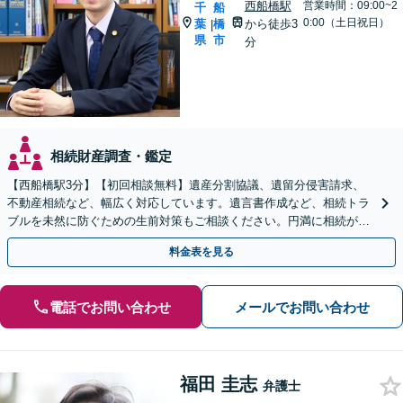
西船橋駅
営業時間：09:00~2
千
船
0:00（土日祝日）
葉
橋
から徒歩3
|
県
市
分
相続財産調査・鑑定
【西船橋駅3分】【初回相談無料】遺産分割協議、遺留分侵害請求、
不動産相続など、幅広く対応しています。遺言書作成など、相続トラ
ブルを未然に防ぐための生前対策もご相談ください。円満に相続が終
えられるよう、全力でサポートいたします。
料金表を見る
電話でお問い合わせ
メールでお問い合わせ
福田 圭志
弁護士