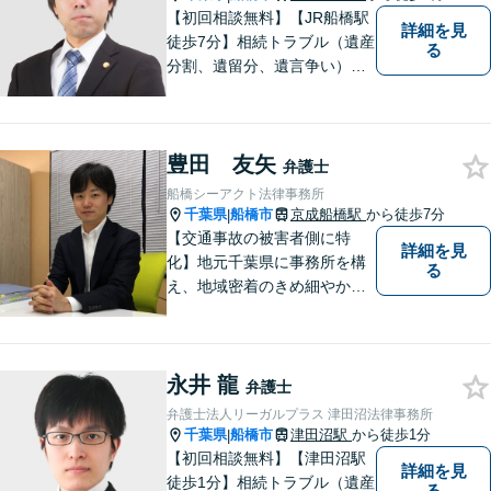
【初回相談無料】【JR船橋駅
詳細を見
徒歩7分】相続トラブル（遺産
る
分割、遺留分、遺言争い）、
交通事故（被害者側）、未払
い残業代請求、労働災害に特
に力を入れています。
豊田 友矢
弁護士
船橋シーアクト法律事務所
千葉県
船橋市
京成船橋駅
から徒歩7分
|
【交通事故の被害者側に特
詳細を見
化】地元千葉県に事務所を構
る
え、地域密着のきめ細やかな
対応をモットーにしておりま
す。 交通事故案件に強い弁護
士があなたの悩みを全力でサ
永井 龍
ポート致します！！
弁護士
弁護士法人リーガルプラス 津田沼法律事務所
千葉県
船橋市
津田沼駅
から徒歩1分
|
【初回相談無料】【津田沼駅
詳細を見
徒歩1分】相続トラブル（遺産
る