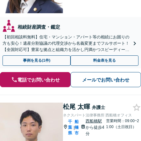
相続財産調査・鑑定
【初回相談料無料】住宅・マンション・アパート等の相続にお困りの
方も安心！遺産分割協議の代理交渉から名義変更までフルサポート！
【全国対応可】豊富な拠点と組織力を活かし円満かつスピーディーに
相続手続きをお手伝いします【取扱い実績2000件以上】
事例を見る(1件)
料金表を見る
電話でお問い合わせ
メールでお問い合わせ
松尾 太暉
弁護士
ネクスパート法律事務所 西船橋オフィス
西船橋駅
営業時間：09:00~2
千
船
1:00（土日祝日）
葉
橋
から徒歩4
|
県
市
分