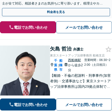
士が全て対応。相談者さまのお気持ちに寄り添います。税理士やカウ
ンセラーと連携し、生前対策のご相談も
料金表を見る
電話でお問い合わせ
メールでお問い合わせ
矢島 哲治
弁護士
東京スタートアップ法律事務所 船橋支店
西船橋駅
営業時間：06:30~2
千
船
2:00（土日祝日）
葉
橋
から徒歩2
|
県
市
分
【離婚・不倫の慰謝料・刑事事件(加害
者側)・交通事故など】東京スタートア
ップ法律事務所は国内29拠点体制で全
国対応！【ご自宅からの電話相談にも
対応(法律相談は完全予約制)】各分野で
専門性の高い弁護士が寄り添い解決を
電話でお問い合わせ
メールでお問い合わせ
サポートします。