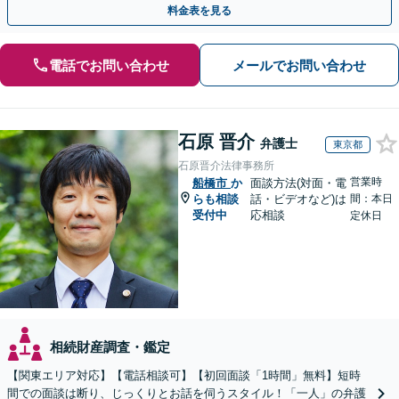
料金表を見る
電話でお問い合わせ
メールでお問い合わせ
石原 晋介
弁護士
東京都
石原晋介法律事務所
営業時
船橋市
か
面談方法(対面・電
らも相談
話・ビデオなど)は
間：本日
受付中
応相談
定休日
相続財産調査・鑑定
【関東エリア対応】【電話相談可】【初回面談「1時間」無料】短時
間での面談は断り、じっくりとお話を伺うスタイル！「一人」の弁護