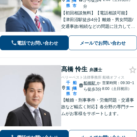
葉
橋
から徒歩4
|
県
市
分
【初回相談無料】【電話相談可能】
【津田沼駅徒歩4分】離婚・男女問題/
交通事故/相続などの問題に注力してい
ます。是非一度ご相談ください。
電話でお問い合わせ
メールでお問い合わせ
髙橋 怜生
弁護士
ベリーベスト法律事務所 船橋オフィス
千
船
船橋駅
か
営業時間：09:30~1
葉
橋
|
8:00（土日祝日）
ら徒歩3分
県
市
【離婚・刑事事件・労働問題・交通事
故など幅広く対応】各分野の専門チー
ムがお客様をサポートします。