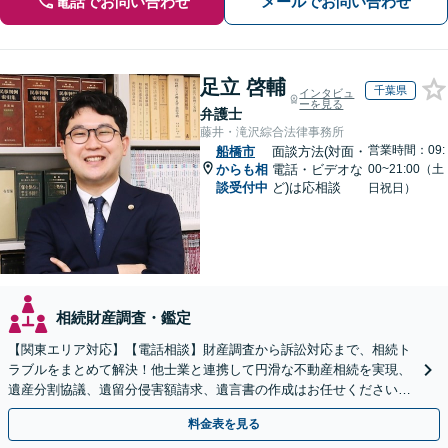
電話でお問い合わせ
メールでお問い合わせ
足立 啓輔
千葉県
インタビュ
ーを見る
弁護士
藤井・滝沢綜合法律事務所
営業時間：09:
船橋市
面談方法(対面・
からも相
電話・ビデオな
00~21:00（土
談受付中
ど)は応相談
日祝日）
相続財産調査・鑑定
【関東エリア対応】【電話相談】財産調査から訴訟対応まで、相続ト
ラブルをまとめて解決！他士業と連携して円滑な不動産相続を実現、
遺産分割協議、遺留分侵害額請求、遺言書の作成はお任せください。
明確な料金体系【オンライン面談可能】
料金表を見る