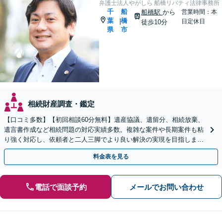
弁護士法人やがしら 船橋リバティ法律事務所
千
船
船橋駅
から
営業時間：本
葉
橋
|
日定休日
徒歩10分
県
市
相続財産調査・鑑定
【口コミ多数】【初回相談60分無料】遺産協議、遺留分、相続放棄、
遺言書作成など相続問題の対応実績多数。複雑な案件や長期案件も粘
り強く対応し、依頼者と二人三脚でより良い解決の実現を目指します
【夜間相談可】【船橋駅7分】
料金表を見る
電話で面談予約
メールでお問い合わせ