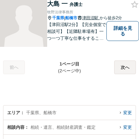
大島 一
弁護士
牧野法律事務所
千葉県
船橋市
津田沼駅
から徒歩2分
|
【津田沼駅2分】【完全個室で
詳細を見
相談可】【近隣駐車場有】一
る
つ一つ丁寧な仕事をすること
を心がけて、活動しておりま
す。法的な問題でお困りの際
は、お一人で悩まず、ぜひ千
1ページ目
葉県船橋市の牧野法律事務所
前へ
次へ
(2ページ中)
へお気軽にご相談下さい。
エリア
千葉県、船橋市
変更
相談内容
相続・遺言、相続財産調査・鑑定
変更