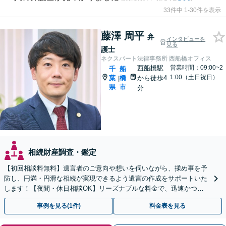
33件中 1-30件を表示
藤澤 周平
弁
インタビューを
見る
護士
ネクスパート法律事務所 西船橋オフィス
西船橋駅
営業時間：09:00~2
千
船
1:00（土日祝日）
葉
橋
から徒歩4
|
県
市
分
相続財産調査・鑑定
【初回相談料無料】遺言者のご意向や想いを伺いながら、揉め事を予
防し、円満・円滑な相続が実現できるよう遺言の作成をサポートいた
します！【夜間・休日相談OK】リーズナブルな料金で、迅速かつス
ピーディーにまごころを持って対応させて頂きます。
事例を見る(1件)
料金表を見る