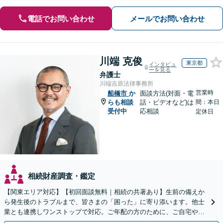
電話でお問い合わせ
メールでお問い合わせ
川端 克俊
東京都
インタビュ
ーを見る
弁護士
川端吉原法律事務所
営業時
船橋市
か
面談方法(対面・電
らも相談
話・ビデオなど)は
間：本日
受付中
応相談
定休日
相続財産調査・鑑定
【関東エリア対応】【初回面談無料｜相続の共著あり】生前の備えか
ら発生後のトラブルまで、皆さまの「困った」に寄り添います。他士
業とも連携しワンストップで対応。ご年配の方のために、ご自宅やご
近所への出張相談も実施【秘密厳守｜休日・夜間相談可】