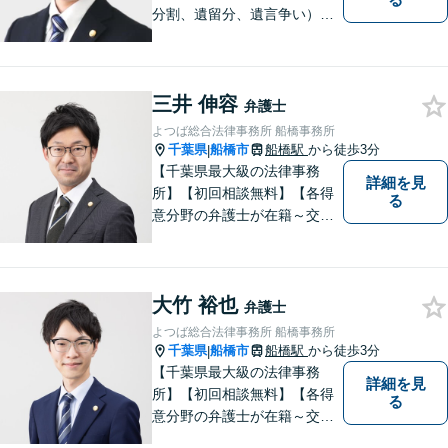
分割、遺留分、遺言争い）、
交通事故（被害者側）、離
婚・不貞慰謝料、労働災害に
特に力を入れています。
三井 伸容
弁護士
よつば総合法律事務所 船橋事務所
千葉県
船橋市
船橋駅
から徒歩3分
|
【千葉県最大級の法律事務
詳細を見
所】【初回相談無料】【各得
る
意分野の弁護士が在籍～交通
事故、労働災害、債務整理、
相続、企業法務、不動産】
【明確な費用】
大竹 裕也
弁護士
よつば総合法律事務所 船橋事務所
千葉県
船橋市
船橋駅
から徒歩3分
|
【千葉県最大級の法律事務
詳細を見
所】【初回相談無料】【各得
る
意分野の弁護士が在籍～交通
事故、労働災害、債務整理、