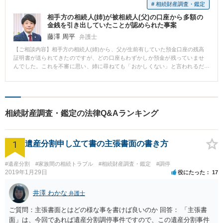
# 相続財産調査・鑑定
相手方の相続人(姉)が被相続人(父)の口座から多額の
金銭を引き出していたことが認められた事案
藤澤 周平
弁護士
【ご相談内容】相手方の相続人(姉)から、父が生前有していた預金口座の残高
証明書が送られてきたのですが、どの口座もわずかしか預金が残っていませ
んでした。これを不審に思い、姉に尋ねても「おかしくない」と言われるだ
けでした。 弁護士から弁護士会を通じて各金融機関に照会を行い、被相続人
(父)の口座の取引履歴を取り寄せたところ、被相続人が亡くなるまでの1年間
に2000万円を超える預金が引き出されていることが判明しました。 その後、
相手方の相続人(姉)に対して不当利得返還請求訴訟を提起し、最終的にこちら
の言い分が通った形での和解が成立しました。 被相続人が亡くなるまでの1年
相続財産調査・鑑定の法律Q&Aランキング
間に2000万円を超える預金が引き出されていることだけでなく、同時期に被
相続人が一人で金融機関等に赴いて金銭を引き出すことがおよそ不可能であ
ったこと、被相続人の通帳・キャッシュカード等を管理できるのが相手方(姉)
1
しかしなかったこと等を丁寧に主張・立証した結果、こちらの言い分がほぼ
遺産分割申し立て書の主張書面の書き方
通った和解での解決となりました。 相手方の相続人から開示された遺産目録
等に不審な点や不明な点があると思われましたら、是非一度ご相談くださ
#遺産分割
#家族間の相続トラブル
#相続財産調査・鑑定
#調停
い。
2019年1月29日
役にたった
17
井澤 わかな
弁護士
ご質問：主張書面とはどの様な事を書けば良いのか 回答： 「主張書
面」は、今回であれば遺産分割調停事件ですので、この遺産分割事件