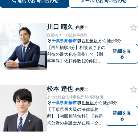
電話でお問い合わせ
メールでお問い合わせ
川口 晴久
弁護士
西船橋ゴール法律事務所
千葉県
船橋市
西船橋駅
から徒歩3分
|
【西船橋駅3分】相談者さまの
詳細を見
利益の最大化を目指して【刑
る
事事件】依頼件数120件以
上。複数の無罪や不起訴を獲
得した経験を活かし、最善の
解決を【離婚問題】男性側の
松本 達也
豊富な対応実績。セカンドオ
弁護士
ピニオンも可能です【初回相
よつば総合法律事務所 船橋事務所
談無料】【夜間／土日祝日対
千葉県
船橋市
船橋駅
から徒歩3分
|
応可】
【千葉県最大級の法律事務
詳細を見
所】【初回相談無料】【各得
る
意分野の弁護士が在籍～交通
事故、労働災害、債務整理、
相続、企業法務、不動産】