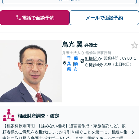
電話で面談予約
メールで面談予約
鳥光 翼
弁護士
弁護士法人心 船橋法律事務所
千
船
船橋駅
か
営業時間：09:00~1
葉
橋
|
8:00（土日祝日）
ら徒歩4分
県
市
相続財産調査・鑑定
【相談料原則0円】【揉めない相続】遺言書作成・家族信託など、依
頼者様のご意思を次世代にしっかり引き継ぐことを第一に、相続を集
中的に取り扱う弁護士がサポートいたします。相続スキームのご提案