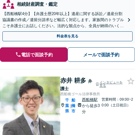
相続財産調査・鑑定
【西船橋駅4分】【弁護士歴20年以上】遺産に関する訴訟／遺産分割
協議書の作成／遺留分請求など幅広く対応します。家族間のトラブル
こそ弁護士にお話しください。法的な観点から、全員が納得のいく解
決へ尽力いたします【土日相談可能】
料金表を見る
電話で面談予約
メールで面談予約
赤井 耕多
弁
インタビューを
見る
護士
西船橋ゴール法律事務所
西船橋駅
営業時間：09:00~2
千
船
0:00（土日祝日）
葉
橋
から徒歩3
|
県
市
分