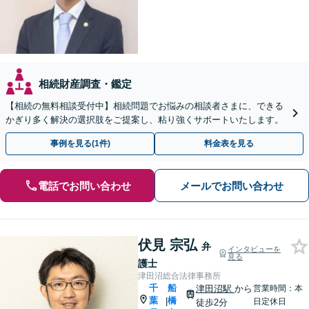
相続財産調査・鑑定
【相続の無料相談受付中】相続問題でお悩みの相談者さまに、できる
かぎり多く解決の選択肢をご提案し、粘り強くサポートいたします。
事例を見る(1件)
料金表を見る
電話でお問い合わせ
メールでお問い合わせ
伏見 宗弘
弁
インタビューを
見る
護士
津田沼総合法律事務所
千
船
津田沼駅
から
営業時間：本
葉
橋
|
日定休日
徒歩2分