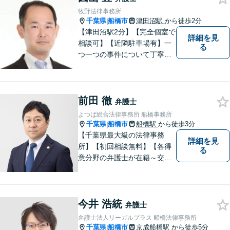
牧野法律事務所
千葉県
船橋市
津田沼駅
から徒歩2分
|
【津田沼駅2分】【完全個室で
詳細を見
相談可】【近隣駐車場有】一
る
つ一つの事件について丁寧に
取り組んでまいります。法的
な問題でお困りの際は、お一
人で悩まず、ぜひ千葉県船橋
前田 徹
市の牧野法律事務所へお気軽
弁護士
にご相談下さい。
よつば総合法律事務所 船橋事務所
千葉県
船橋市
船橋駅
から徒歩3分
|
【千葉県最大級の法律事務
詳細を見
所】【初回相談無料】【各得
る
意分野の弁護士が在籍～交通
事故、労働災害、債務整理、
相続、企業法務、不動産】
【明確な費用】
今井 浩統
弁護士
弁護士法人リーガルプラス 船橋法律事務所
千葉県
船橋市
京成船橋駅
から徒歩5分
|