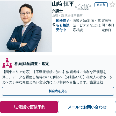
山﨑 恒平
東京都
インタビュ
ーを見る
弁護士
山﨑・新見法律事務所
営業時
船橋市
か
面談方法(対面・電
らも相談
話・ビデオなど)は
間：本日
受付中
応相談
定休日
相続財産調査・鑑定
【関東エリア対応】【不動産相続に強い】依頼者様に有利な評価額を
算出。データを駆使し納得のいく解決へ【分割払い可】相続人の皆さ
まへの丁寧な傾聴と高い交渉力により和解を目指します。協議無効確
認／遺言無効確認など、複雑な訴訟も実績豊富【夜間対応】
料金表を見る
電話で面談予約
メールでお問い合わせ