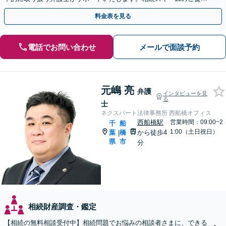
から遺言執行まで責任を持って対応させていただきます。
料金表を見る
電話でお問い合わせ
メールで面談予約
元嶋 亮
弁護
インタビューを見
る
士
ネクスパート法律事務所 西船橋オフィス
西船橋駅
営業時間：09:00~2
千
船
1:00（土日祝日）
葉
橋
から徒歩4
|
県
市
分
相続財産調査・鑑定
【相続の無料相談受付中】相続問題でお悩みの相談者さまに、できる