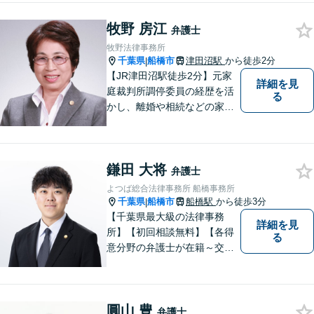
【明確な費用】
牧野 房江
弁護士
牧野法律事務所
千葉県
船橋市
津田沼駅
から徒歩2分
|
【JR津田沼駅徒歩2分】元家
詳細を見
庭裁判所調停委員の経歴を活
る
かし、離婚や相続などの家事
事件に取り組んでいます。
鎌田 大将
弁護士
よつば総合法律事務所 船橋事務所
千葉県
船橋市
船橋駅
から徒歩3分
|
【千葉県最大級の法律事務
詳細を見
所】【初回相談無料】【各得
る
意分野の弁護士が在籍～交通
事故、労働災害、債務整理、
相続、企業法務、不動産】
【明確な費用】
圓山 豊
弁護士