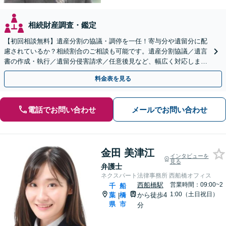
相続財産調査・鑑定
【初回相談無料】遺産分割の協議・調停を一任！寄与分や遺留分に配
慮されているか？相続割合のご相談も可能です。遺産分割協議／遺言
書の作成・執行／遺留分侵害請求／任意後見など、幅広く対応します
【夜間・休日面談可】【西船橋駅3分】
料金表を見る
電話でお問い合わせ
メールでお問い合わせ
金田 美津江
インタビューを
見る
弁護士
ネクスパート法律事務所 西船橋オフィス
西船橋駅
営業時間：09:00~2
千
船
1:00（土日祝日）
葉
橋
から徒歩4
|
県
市
分