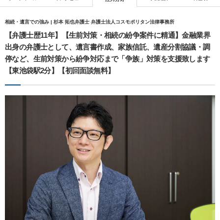
相続・遺言での強み | 杉本 拓也弁護士 弁護士法人コスモポリタン法律事務所
【弁護士歴11年】【生前対策・相続の紛争案件に精通】金融業界
出身の弁護士として、遺言書作成、家族信託、遺産分割協議・調
停など、生前対策から紛争対応まで「争族」対策を支援致します
【東池袋駅2分】【初回面談無料】