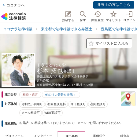
弁護士の方はこちら
ココナラへ
投稿する
探す
閲覧履歴
マイリスト
ログイン
ココナラ法律相談
東京都で法律相談できる弁護士
豊島区で法律相談で
マイリストに入れる
すぎもと たくや
杉本 拓也
弁護士
弁護士法人コスモポリタン法律事務所
東池袋駅
東京都
豊島区東池袋4-23-17 田村ビル6階
注力分野
相続・遺言
他の注力分野を表示
対応体制
分割払い利用可
初回面談無料
休日面談可
夜間面談可
メール相談可
WEB面談可
お電話での相談は承っておりませんので、メールでお問い合わせください。
注意補足
プロフィール
インタビュー
事例紹介
料金表
注力分野