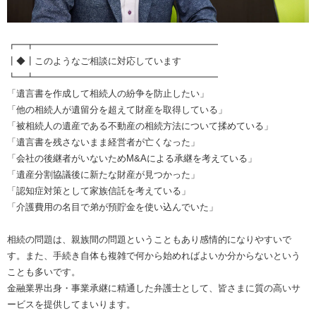
┏━┳━━━━━━━━━━━━━━━━━━━━
┃◆┃このようなご相談に対応しています
┗━┻━━━━━━━━━━━━━━━━━━━━
「遺言書を作成して相続人の紛争を防止したい」
「他の相続人が遺留分を超えて財産を取得している」
「被相続人の遺産である不動産の相続方法について揉めている」
「遺言書を残さないまま経営者が亡くなった」
「会社の後継者がいないためM&Aによる承継を考えている」
「遺産分割協議後に新たな財産が見つかった」
「認知症対策として家族信託を考えている」
「介護費用の名目で弟が預貯金を使い込んでいた」
相続の問題は、親族間の問題ということもあり感情的になりやすいで
す。また、手続き自体も複雑で何から始めればよいか分からないという
ことも多いです。
金融業界出身・事業承継に精通した弁護士として、皆さまに質の高いサ
ービスを提供してまいります。