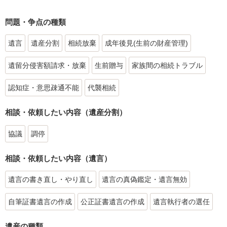
問題・争点の種類
遺言
遺産分割
相続放棄
成年後見(生前の財産管理)
遺留分侵害額請求・放棄
生前贈与
家族間の相続トラブル
認知症・意思疎通不能
代襲相続
相談・依頼したい内容（遺産分割）
協議
調停
相談・依頼したい内容（遺言）
遺言の書き直し・やり直し
遺言の真偽鑑定・遺言無効
自筆証書遺言の作成
公正証書遺言の作成
遺言執行者の選任
遺産の種類