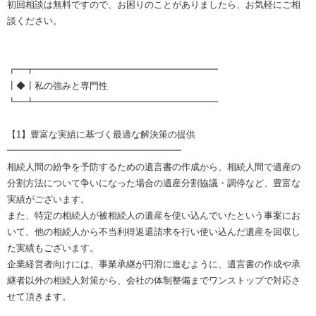
初回相談は無料ですので、お困りのことがありましたら、お気軽にご相
談ください。
┏━┳━━━━━━━━━━━━━━━━━━━━
┃◆┃私の強みと専門性
┗━┻━━━━━━━━━━━━━━━━━━━━
【1】豊富な実績に基づく最適な解決策の提供
━━━━━━━━━━━━━━━━━━━
相続人間の紛争を予防するための遺言書の作成から、相続人間で遺産の
分割方法について争いになった場合の遺産分割協議・調停など、豊富な
実績がございます。
また、特定の相続人が被相続人の遺産を使い込んでいたという事案にお
いて、他の相続人から不当利得返還請求を行い使い込んだ遺産を回収し
た実績もございます。
企業経営者向けには、事業承継が円滑に進むように、遺言書の作成や承
継者以外の相続人対策から、会社の体制整備までワンストップで対応さ
せて頂きます。