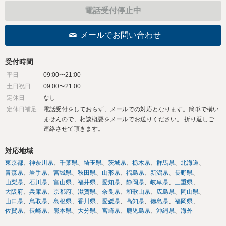
電話受付停止中
メールでお問い合わせ
受付時間
平日
09:00〜21:00
土日祝日
09:00〜21:00
定休日
なし
定休日補足
電話受付をしておらず、メールでの対応となります。簡単で構い
ませんので、相談概要をメールでお送りください。 折り返しご
連絡させて頂きます。
対応地域
東京都
神奈川県
千葉県
埼玉県
茨城県
栃木県
群馬県
北海道
青森県
岩手県
宮城県
秋田県
山形県
福島県
新潟県
長野県
山梨県
石川県
富山県
福井県
愛知県
静岡県
岐阜県
三重県
大阪府
兵庫県
京都府
滋賀県
奈良県
和歌山県
広島県
岡山県
山口県
鳥取県
島根県
香川県
愛媛県
高知県
徳島県
福岡県
佐賀県
長崎県
熊本県
大分県
宮崎県
鹿児島県
沖縄県
海外