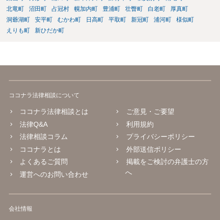
北竜町
沼田町
占冠村
幌加内町
豊浦町
壮瞥町
白老町
厚真町
洞爺湖町
安平町
むかわ町
日高町
平取町
新冠町
浦河町
様似町
えりも町
新ひだか町
ココナラ法律相談について
ココナラ法律相談とは
ご意見・ご要望
法律Q&A
利用規約
法律相談コラム
プライバシーポリシー
ココナラとは
外部送信ポリシー
よくあるご質問
掲載をご検討の弁護士の方
へ
運営へのお問い合わせ
会社情報