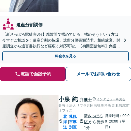
遺産分割調停
【新さっぽろ駅徒歩8分】親族間で揉めている、揉めそうという方は
今すぐご相談を！遺産分割の協議、遺留分侵害額請求、相続放棄、財
産調査から遺言書執行など幅広く対応可能。【初回面談無料】弁護士
が窓口になりストレス軽減！
料金表を見る
電話で面談予約
メールでお問い合わせ
小泉 純
弁護士
インタビューを見る
弁護士法人リブラ共同法律事務所 新札幌駅前
オフィス
新さっぽろ
営業時間：09:0
北
札幌
0~20:00（平
海
市厚
駅
から徒歩
|
道
別区
日）
1分