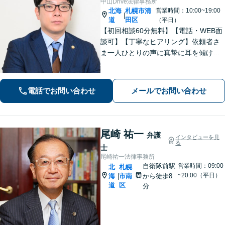
中山Drive法律事務所
北海
札幌市清
営業時間：10:00~19:00
|
道
田区
（平日）
【初回相談60分無料】【電話・WEB面
談可】【丁寧なヒアリング】依頼者さ
ま一人ひとりの声に真摯に耳を傾け、
「寄り添う」ことを大切にしておりま
す。どのようなお悩みでも、まずは一
度弁護士にご相談ください。最善の解
電話でお問い合わせ
メールでお問い合わせ
決策を共に考えていきましょう。
尾崎 祐一
弁護
インタビューを見
る
士
尾崎祐一法律事務所
自衛隊前駅
営業時間：09:00
北
札幌
~20:00（平日）
海
市南
から徒歩8
|
道
区
分