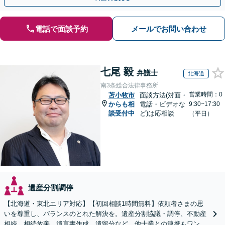
電話で面談予約
メールでお問い合わせ
七尾 毅
弁護士
北海道
南3条総合法律事務所
営業時間：0
苫小牧市
面談方法(対面・
からも相
電話・ビデオな
9:30~17:30
談受付中
ど)は応相談
（平日）
遺産分割調停
【北海道・東北エリア対応】【初回相談1時間無料】依頼者さまの思
いを尊重し、バランスのとれた解決を。遺産分割協議・調停、不動産
相続、相続放棄、遺言書作成、遺留分など。他士業との連携もワンス