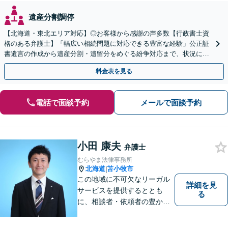
遺産分割調停
【北海道・東北エリア対応】◎お客様から感謝の声多数【行政書士資
格のある弁護士】「幅広い相続問題に対応できる豊富な経験」公正証
書遺言の作成から遺産分割・遺留分をめぐる紛争対応まで、状況に応
じた最適な方法をご提案します【夜間相談可】
料金表を見る
電話で面談予約
メールで面談予約
小田 康夫
弁護士
むらやま法律事務所
北海道
苫小牧市
|
この地域に不可欠なリーガル
詳細を見
サービスを提供するととも
る
に、相談者・依頼者の豊かな
生き方・選択をサポートする
存在であり続けます。（弁護