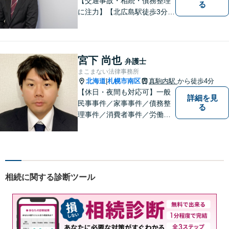
【交通事故・相続・債務整理
る
に注力】【北広島駅徒歩3分】
地元出身の弁護士がじっくり
耳を傾け、全力で取り組ませ
ていただきます。離婚、相
続、交通事故、労働、企業法
宮下 尚也
弁護士
務など、多岐に渡る分野に精
まこまない法律事務所
通しています。どうぞお気軽
北海道
札幌市南区
真駒内駅
から徒歩4分
|
にご連絡ください。
【休日・夜間も対応可】一般
詳細を見
民事事件／家事事件／債務整
る
理事件／消費者事件／労働事
件／刑事事件／会社関係など
幅広く対応いたします。費用
も丁寧にご説明。一人で悩み
を抱え込まず、まずは一度ご
相談ください！
相続に関する診断ツール