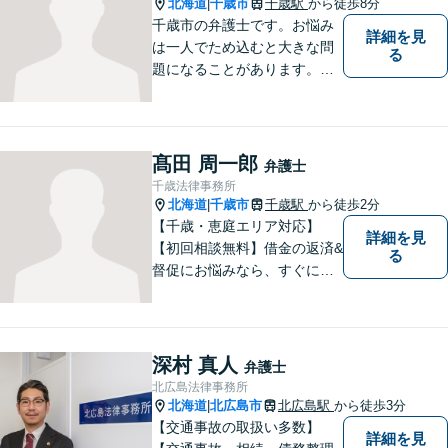
北海道
千歳市
千歳駅
から徒歩8分
|
千歳市の弁護士です。お悩み
詳細を見
は一人でため込むと大きな問
る
題になることがあります。ぜ
ひ他の人に話すようにしてく
ださい。ご相談お待ちしてお
ります。
髙田 周一郎
弁護士
千歳法律事務所
北海道
千歳市
千歳駅
から徒歩2分
|
【千歳・恵庭エリア対応】
詳細を見
【初回相談無料】借金の返済&
る
督促にお悩みなら、すぐにご
相談下さい！豊富な経験を活
かし、最適な解決方法をご提
案します。任意整理／自己破
産の解決実績多数！【千歳駅
深村 真人
弁護士
徒歩２分】【分割払い可】
北広島法律事務所
北海道
北広島市
北広島駅
から徒歩3分
|
【交通事故の取扱い多数】
詳細を見