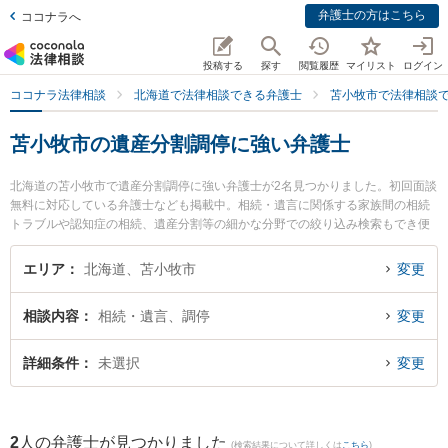
弁護士の方はこちら
ココナラへ
投稿する
探す
閲覧履歴
マイリスト
ログイン
ココナラ法律相談
北海道で法律相談できる弁護士
苫小牧市で法律相談
苫小牧市の遺産分割調停に強い弁護士
北海道の苫小牧市で遺産分割調停に強い弁護士が2名見つかりました。初回面談
無料に対応している弁護士なども掲載中。相続・遺言に関係する家族間の相続
トラブルや認知症の相続、遺産分割等の細かな分野での絞り込み検索もでき便
利です。特にむらやま法律事務所の邨山 達哉弁護士やむらやま法律事務所の小
田 康夫弁護士のプロフィール情報や弁護士費用、強みなどが注目されていま
エリア
北海道、苫小牧市
変更
す。『苫小牧市で土日や夜間に発生した遺産分割調停のトラブルを今すぐに弁
護士に相談したい』『遺産分割調停のトラブル解決の実績豊富な近くの弁護士
相談内容
相続・遺言、調停
変更
を検索したい』『初回相談無料で遺産分割調停を法律相談できる苫小牧市内の
弁護士に相談予約したい』などでお困りの相談者さんにおすすめです。
詳細条件
未選択
変更
2
人の弁護士が見つかりました
(検索結果について詳しくは
こちら
)