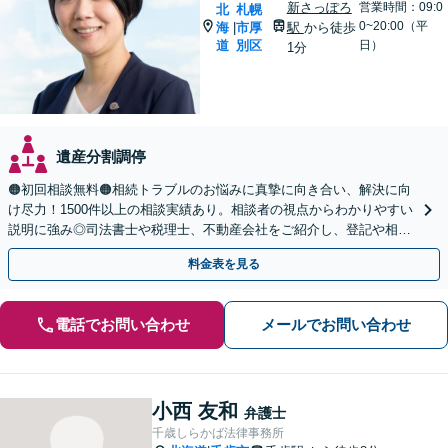
新さっぽろ
営業時間：09:0
北
札幌
0~20:00（平
海
市厚
駅
から徒歩
|
道
別区
日）
1分
遺産分割調停
🟠初回相談無料🟠相続トラブルのお悩みに真摯に向き合い、解決に向
け尽力！1500件以上の相談実績あり。相談者の視点からわかりやすい
説明に強み◎司法書士や税理士、不動産会社をご紹介し、登記や相続
税の申告までワンストップで対応【夜間相談可】
料金表を見る
電話でお問い合わせ
メールでお問い合わせ
小西 友和
弁護士
千歳しらかば法律事務所