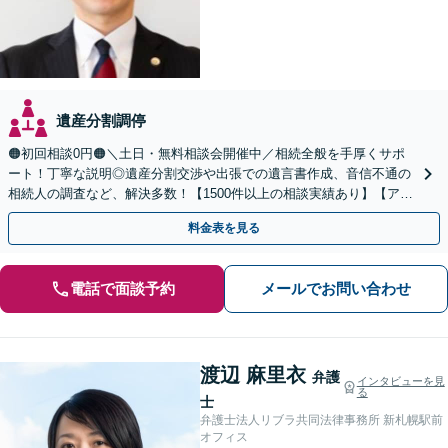
遺産分割調停
🟠初回相談0円🟠＼土日・無料相談会開催中／相続全般を手厚くサポ
ート！丁寧な説明◎遺産分割交渉や出張での遺言書作成、音信不通の
相続人の調査など、解決多数！【1500件以上の相談実績あり】【アク
セス良好】【分かりやすい料金体系】
料金表を見る
電話で面談予約
メールでお問い合わせ
渡辺 麻里衣
弁護
インタビューを見
る
士
弁護士法人リブラ共同法律事務所 新札幌駅前
オフィス