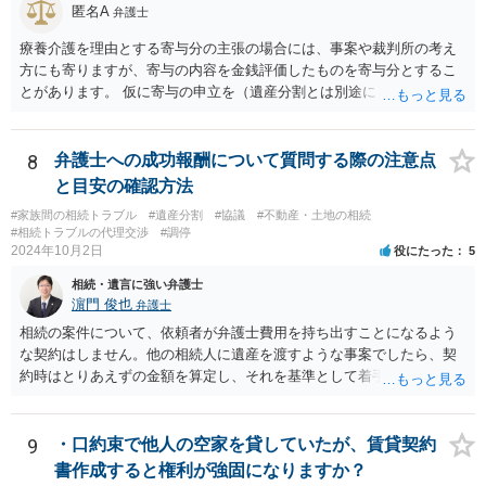
匿名A
弁護士
療養介護を理由とする寄与分の主張の場合には、事案や裁判所の考え
方にも寄りますが、寄与の内容を金銭評価したものを寄与分とするこ
とがあります。 仮に寄与の申立を（遺産分割とは別途に）して、その
ような考え方を撮るなら、必ずしも相続財産全体の評価（不動産の評
価）は不要ということもあります。 ただ、前提として、遺産分割はし
なければならないでしょうから、現実的にはいずれにせよ不動産評価
8
弁護士への成功報酬について質問する際の注意点
は必要でしょう。
と目安の確認方法
#家族間の相続トラブル
#遺産分割
#協議
#不動産・土地の相続
#相続トラブルの代理交渉
#調停
2024年10月2日
役にたった
5
相続・遺言に強い弁護士
濵門 俊也
弁護士
相続の案件について、依頼者が弁護士費用を持ち出すことになるよう
な契約はしません。他の相続人に遺産を渡すような事案でしたら、契
約時はとりあえずの金額を算定し、それを基準として着手金を設定
し、事件終了時に報酬金や追加着手金として考慮するといった契約も
あり得ます。 今後の見通しを言わないで契約はできないです。依頼者
が納得できる説明を受けるべきです。
9
・口約束で他人の空家を貸していたが、賃貸契約
書作成すると権利が強固になりますか？