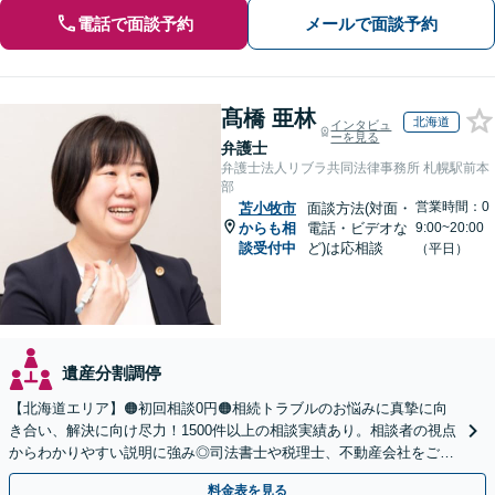
電話で面談予約
メールで面談予約
髙橋 亜林
北海道
インタビュ
ーを見る
弁護士
弁護士法人リブラ共同法律事務所 札幌駅前本
部
営業時間：0
苫小牧市
面談方法(対面・
からも相
電話・ビデオな
9:00~20:00
談受付中
ど)は応相談
（平日）
遺産分割調停
【北海道エリア】🟠初回相談0円🟠相続トラブルのお悩みに真摯に向
き合い、解決に向け尽力！1500件以上の相談実績あり。相談者の視点
からわかりやすい説明に強み◎司法書士や税理士、不動産会社をご紹
介し、登記や相続税の申告までワンストップで対応
料金表を見る