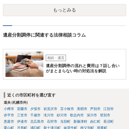
れた方がよいと思います。 倒れた弁護士は脳梗塞で倒れたようで
もっとみる
すが、 判断能力があり、復代理を倒れた弁護士の判断で復代理を
選任したのか 即ち、復代理人の選任は有効なのかという問題もあ
ると思います。
遺産分割調停に関連する法律相談コラム
相続・遺言
遺産分割調停の流れと費用は？話し合い
がまとまらない時の対処法を解説
近くの市区町村を選び直す
道央 (札幌市外)
小樽市
室蘭市
夕張市
岩見沢市
苫小牧市
美唄市
芦別市
江別市
赤平市
三笠市
千歳市
滝川市
砂川市
歌志内市
深川市
登別市
恵庭市
伊達市
北広島市
石狩市
当別町
新篠津村
由仁町
長沼町
栗山町
月形町
浦臼町
新十津川町
妹背牛町
秩父別町
雨竜町