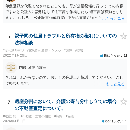
印鑑登録が代理でなされたとしても、母が公証役場に行って その内容
でよいと公証人に説明をして遺言書を作成したら 遺言書は有効となり
ます。 むしろ、 公正証書作成前後に下記の事情があったことが証明で
きれば判断能力がなく 無効だったと主張することが可能です。 翌年1
月に携帯が新しくなった母からの第一声は「ここにいたら殺される」
「面会に来てくれ」で、長男に聞くと「面会は出来ない。俺は携帯電
6
親子間の住居トラブルと所有物の権利についての
話の使い方を教える為に会っている」「母の話は聞かなくて良い」と
法律相談
電話が切れました。その後の電話でも「食事に毒が入っている」「体
#立ち退き交渉
#家族間の相続トラブル
#調停
#協議
にチップが埋められている」等、おかしかったです。 当時の診療記
2022年1月29日
役にたった
11
録、介護認定の資料、介護記録を取得して 弁護士に面談で相談された
方がよいと思います。
内藤 政信
弁護士
それは、わからないので、お近くの弁護士と協議してください。 これ
で終わります。
7
遺産分割において、介護の寄与分申し立ての場合
の不動産査定について。
#遺産分割
#不動産・土地の相続
#調停
#協議
2026年1月7日
役にたった
5