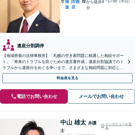
~17:00（平日）
海
市南
から徒歩4
|
道
区
分
遺産分割調停
【地域密着の法律事務所】「札幌の空き家問題に精通した相続サポー
ト」「将来のトラブルを防ぐための遺言書作成」遺産分割協議でのト
ラブルから遺留分をめぐる争いまで、さまざまな相続問題に対応して
います「アクセス良好・WEB面談対応で安心の相談」
料金表を見る
電話でお問い合わせ
メールでお問い合わせ
中山 雄太
弁護
インタビューを見
る
士