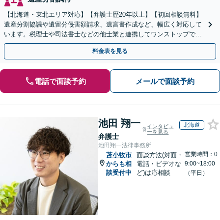
【北海道・東北エリア対応】【弁護士歴20年以上】【初回相談無料】
遺産分割協議や遺留分侵害額請求、遺言書作成など、幅広く対応して
います。税理士や司法書士などの他士業と連携してワンストップでの
解決が可能です。ぜひご相談ください。
料金表を見る
電話で面談予約
メールで面談予約
池田 翔一
北海道
インタビュ
ーを見る
弁護士
池田翔一法律事務所
営業時間：0
苫小牧市
面談方法(対面・
からも相
電話・ビデオな
9:00~18:00
談受付中
ど)は応相談
（平日）