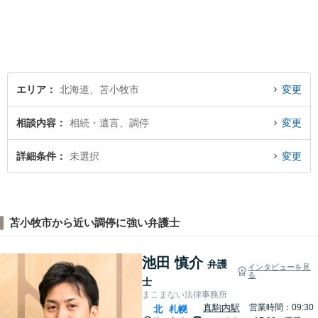
士小田康夫）
エリア
北海道、苫小牧市
変更
相談内容
相続・遺言、調停
変更
詳細条件
未選択
変更
苫小牧市から近い調停に強い弁護士
池田 慎介
弁護
インタビューを見
る
士
まこまない法律事務所
真駒内駅
営業時間：09:30
北
札幌