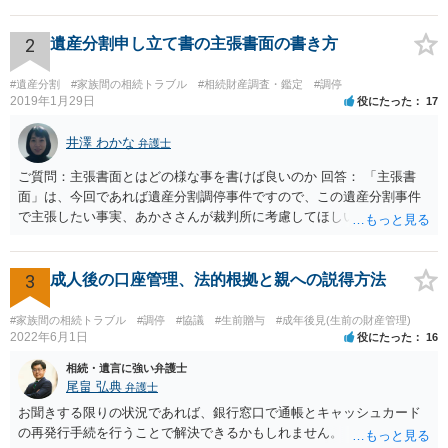
持分を父親が取得した場合，住み続けるのは難しいかも知れません。
2
遺産分割申し立て書の主張書面の書き方
#遺産分割
#家族間の相続トラブル
#相続財産調査・鑑定
#調停
2019年1月29日
役にたった
17
井澤 わかな
弁護士
ご質問：主張書面とはどの様な事を書けば良いのか 回答： 「主張書
面」は、今回であれば遺産分割調停事件ですので、この遺産分割事件
で主張したい事実、あかささんが裁判所に考慮してほしいと思う、亡
くなった方・あかささん・お姉さん間の事情などを記入することにな
ります。 もし、主張したい事実や考慮してほしい事情に関連して
資料を持っているようであれば、主張書面とは別で提出できます。も
3
成人後の口座管理、法的根拠と親への説得方法
し、お姉さんに見られたくないような資料がある場合、「非開示の希
望に関する申出書」と共に提出することも考えられます。 ご質問：書
#家族間の相続トラブル
#調停
#協議
#生前贈与
#成年後見(生前の財産管理)
いた方が良い事と書かない方が良い事 回答： お姉さんが申立書の「申
2022年6月1日
役にたった
16
立ての趣旨」のところに書いている遺産の分け方に対して意見があれ
相続・遺言に強い弁護士
ば、まずそれを書くとよいです。 次に「申立ての理由」のところに、
尾畠 弘典
弁護士
なぜ調停を申し立てたのか(例えば、あかささんと話合いが出来ない／
お聞きする限りの状況であれば、銀行窓口で通帳とキャッシュカード
決裂した、など)や亡くなった方・あかささん・お姉さん間の事情やい
の再発行手続を行うことで解決できるかもしれません。
きさつなどが書かれていると思うので、あかささんから見てそれは違