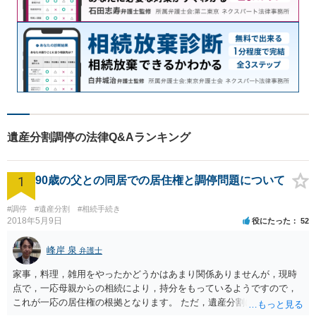
遺産分割調停の法律Q&Aランキング
1
90歳の父との同居での居住権と調停問題について
#調停
#遺産分割
#相続手続き
2018年5月9日
役にたった
52
峰岸 泉
弁護士
家事，料理，雑用をやったかどうかはあまり関係ありませんが，現時
点で，一応母親からの相続により，持分をもっているようですので，
これが一応の居住権の根拠となります。 ただ，遺産分割により，母の