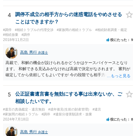
うと感じるところは、どのように違うのか、など書くとよいです。 そ
の他、お姉さんの申立書には書かれていないけど、どのように遺産を
4
調停不成立の相手方からの迷惑電話をやめさせる
分けるかを決めるについてあかささんが重要だと考える事情があれば
(例えば、○○のときにお姉さんは亡くなった方からお金を援助してもら
ことはできますか？
った等)、それも書くとよいです。 書かない方が良いと思うことは、遺
#調停
#相続トラブルの代理交渉
#家族間の相続トラブル
#相続財産調査・鑑定
産分割に関係ない(と思われる)いきさつを沢山盛り込むことだと考えま
#相続放棄
#調停
す(あくまで遺産分割に関係することに留める方が、裁判所や調停委員
2018年11月2日
役にたった
9
の方に事情を理解してもらいやすいと思います)。
高島 秀行
弁護士
高裁で、和解の機会が設けられるかどうかはケースバイケースとなり
ます。 和解できる見込みがなければ高裁で決定がなされます。 審判が
確定してから依頼してもよいですが 今の段階でも相手方の連絡が迷惑
であれば 弁護士に依頼してもよいと思います。
5
公正証書遺言書を無効にする事は出来ないか、ご
相談したいです。
#遺言の真偽鑑定・遺言無効
#成年後見(生前の財産管理)
#遺言
#家族間の相続トラブル
#調停
#遺留分侵害額請求・放棄
2024年7月18日
役にたった
8
高島 秀行
弁護士