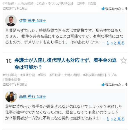
#不動産・土地の相続
#相続トラブルの代理交渉
#調停
#協議
2023年3月16日
役にたった
5
佐野 就平
弁護士
言葉足らずでした。時効取得できるのは賃借権です。所有権ではあり
ません。 物件を共有名義にすることは可能ですが、有利な事情にはな
るものの、デメリットもあり得ます。 そのあたりについては、お近く
の弁護士にご相談ください。
10
弁護士が入院し復代理人も対応せず、着手金の返
金は可能か？
#生前贈与
#遺産分割
#調停
#不動産・土地の相続
#家族間の相続トラブル
#売掛金回収
2024年9月30日
役にたった
8
高島 秀行
弁護士
最初に支払った着手金が返金されないのはなぜでしょうか？依頼した
仕事が途中でできなくなったのに、返金しなくても良いのでしょう
か？消費者が一方的に不利になる契約は無効ではありませんか？
着手金は、前の弁護士が倒れるまでにやった仕事に応じて清算する義
務があると思います。 倒れた弁護士が所属する弁護士会に相談さ