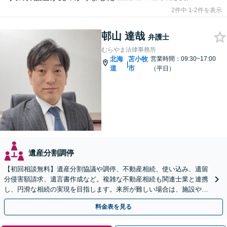
2件中 1-2件を表示
邨山 達哉
弁護士
むらやま法律事務所
北海
苫小牧
営業時間：09:30~17:00
|
道
市
（平日）
遺産分割調停
【初回相談無料】遺産分割協議や調停、不動産相続、使い込み、遺留
分侵害額請求、遺言書作成など。複雑な不動産相続も関連士業と連携
し、円滑な相続の実現を目指します。来所が難しい場合は、施設や病
院への出張相談も対応可能です【弁護士歴19年以上】
料金表を見る