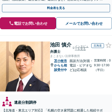
トップで対応します【休日・夜間面談OK】
料金表を見る
電話でお問い合わせ
メールでお問い合わせ
池田 慎介
北海道
インタビュ
ーを見る
弁護士
まこまない法律事務所
営業時間：0
苫小牧市
面談方法(対面・
からも相
電話・ビデオな
9:30~17:00
談受付中
ど)は応相談
（平日）
遺産分割調停
【北海道・東北エリア対応】「札幌の空き家問題に精通した相続サポ