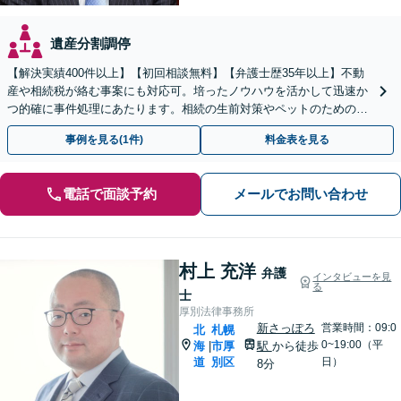
遺産分割調停
【解決実績400件以上】【初回相談無料】【弁護士歴35年以上】不動
産や相続税が絡む事案にも対応可。培ったノウハウを活かして迅速か
つ的確に事件処理にあたります。相続の生前対策やペットのための年
金システムもお任せ【完全個室】【自衛隊前駅8分】
事例を見る(1件)
料金表を見る
電話で面談予約
メールでお問い合わせ
村上 充洋
弁護
インタビューを見
る
士
厚別法律事務所
新さっぽろ
営業時間：09:0
北
札幌
0~19:00（平
海
市厚
駅
から徒歩
|
道
別区
日）
8分