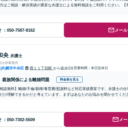
方はご相談・解決実績の豊富な弁護士による無料相談をご利用ください。【
せ
メール
和央
弁護士
橋法律事務所
道
札幌市中央区
西１１丁目駅
から徒歩2分
営業時間：本日定休日
|
親族関係による離婚問題
料金表を見る
相談無料】離婚/不倫/親権/養育費/慰謝料など対応実績豊富です。弁護士の
だけ理解できるかだと考えています。まずはあなたのお悩みを聞かせてくだ
せ
メー