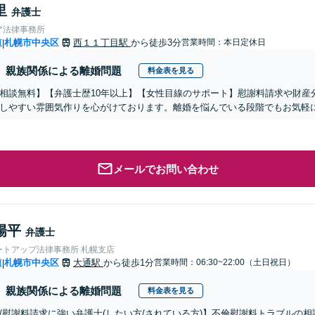
里
弁護士
ア法律事務所
道
札幌市中央区
西１１丁目駅
から徒歩3分
営業時間：本日定休日
|
親族関係による離婚問題
料金表を見る
相談無料】【弁護士歴10年以上】【女性目線のサポート】慰謝料請求や財産
しやすい雰囲気作りを心がけております。離婚を悩んでいる段階でもお気軽に
メールでお問い合わせ
陽平
弁護士
ートアップ法律事務所 札幌支店
道
札幌市中央区
大通駅
から徒歩1分
営業時間：06:30~22:00（土日祝日）
|
親族関係による離婚問題
料金表を見る
/慰謝料請求に強い弁護士(したい方/されている方)】不倫慰謝料トラブルの相