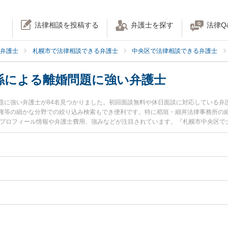
法律相談を投稿する
弁護士を探す
法律Q
弁護士
札幌市で法律相談できる弁護士
中央区で法律相談できる弁護士
係による離婚問題に強い弁護士
題に強い弁護士が84名見つかりました。初回面談無料や休日面談に対応している弁
権等の細かな分野での絞り込み検索もでき便利です。特に稻垣・細井法律事務所の細
のプロフィール情報や弁護士費用、強みなどが注目されています。『札幌市中央区で
親族関係による離婚問題のトラブル解決の実績豊富な近くの弁護士を検索したい』
したい』などでお困りの相談者さんにおすすめです。