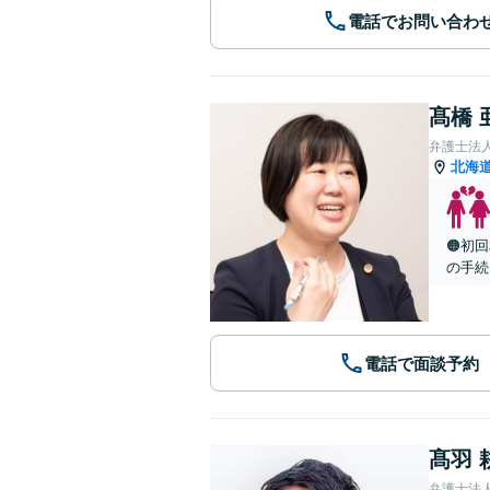
電話でお問い合わ
髙橋 
弁護士法
北海
🟠初
の手続
電話で面談予約
髙羽 
弁護士法