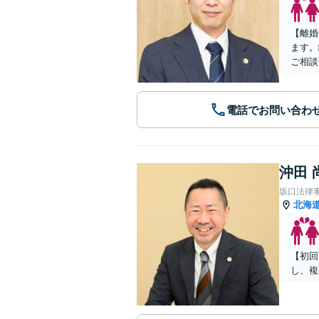
【離婚
ます。
ご相談
電話でお問い合わ
沖田 
坂口法律
北海
【初回
し、複