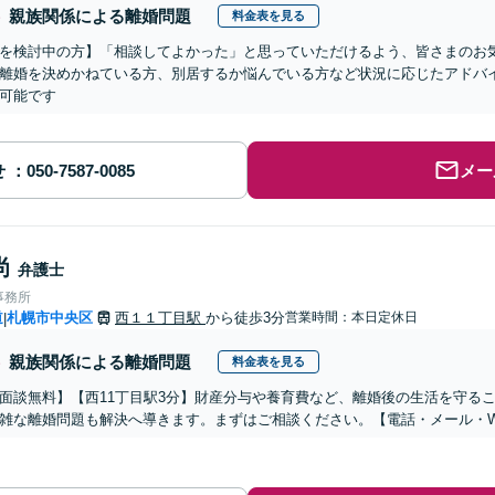
親族関係による離婚問題
料金表を見る
を検討中の方】「相談してよかった」と思っていただけるよう、皆さまのお
離婚を決めかねている方、別居するか悩んでいる方など状況に応じたアドバ
可能です
せ
メー
尚
弁護士
事務所
道
札幌市中央区
西１１丁目駅
から徒歩3分
営業時間：本日定休日
|
親族関係による離婚問題
料金表を見る
面談無料】【西11丁目駅3分】財産分与や養育費など、離婚後の生活を守る
雑な離婚問題も解決へ導きます。まずはご相談ください。【電話・メール・W