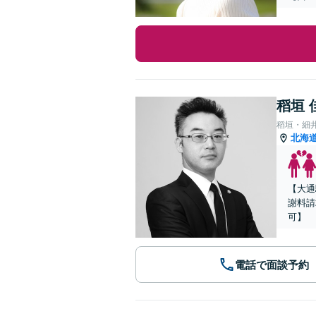
稻垣 
稻垣・細
北海
【大通
謝料請
可】
電話で面談予約