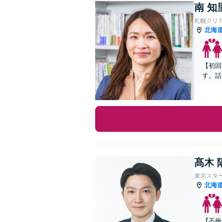
南 知
札幌クリ
北海
【初回
す。話
髙木 
東京スタ
北海
【不倫