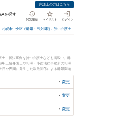
弁護士の方はこちら
&Aを探す
閲覧履歴
マイリスト
ログイン
札幌市中央区で離婚・男女問題に強い弁護士
札幌市中央区で親族関係に強い
護士、解決事例を持つ弁護士なども掲載中。離
井 三輪弁護士や相澤・小西法律事務所の相澤
土日や夜間に発生した親族関係による離婚問題
『初回相談無料で親族関係による離婚問題を法律
変更
変更
変更