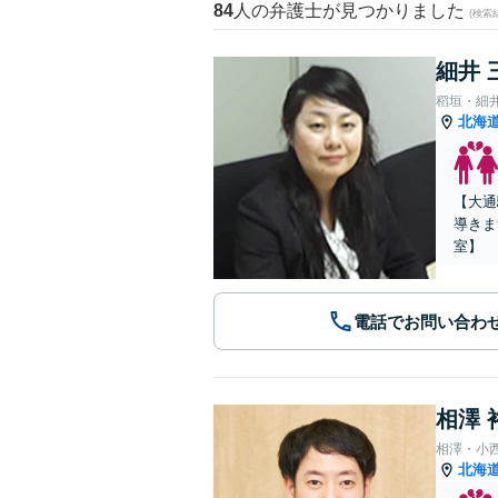
84
人の弁護士が見つかりました
(検索
細井 
稻垣・細
北海
【大通
導きま
室】
電話でお問い合わ
相澤 
相澤・小
北海