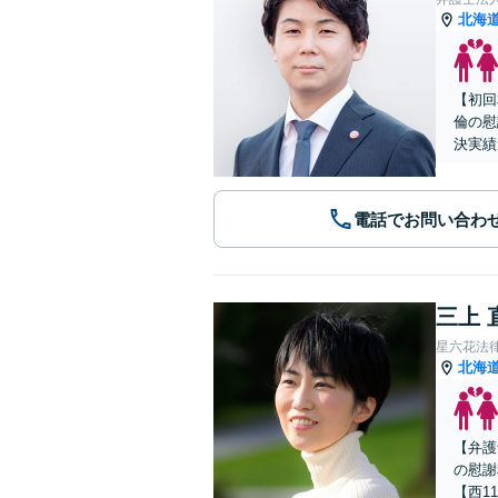
北海
【初回
倫の慰
決実績
電話でお問い合わ
三上 
星六花法
北海
【弁護
の慰謝
【西1