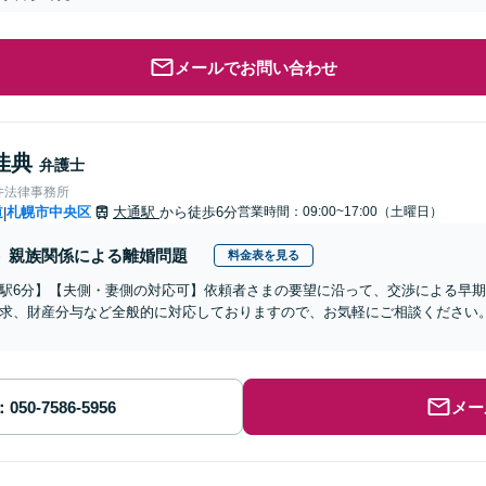
メールでお問い合わせ
佳典
弁護士
井法律事務所
道
札幌市中央区
大通駅
から徒歩6分
営業時間：09:00~17:00（土曜日）
|
親族関係による離婚問題
料金表を見る
駅6分】【夫側・妻側の対応可】依頼者さまの要望に沿って、交渉による早
求、財産分与など全般的に対応しておりますので、お気軽にご相談ください
メー