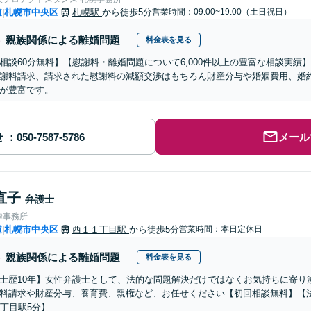
道
札幌市中央区
札幌駅
から徒歩5分
営業時間：09:00~19:00（土日祝日）
|
親族関係による離婚問題
料金表を見る
相談60分無料】【慰謝料・離婚問題について6,000件以上の豊富な相談実
謝料請求、請求された慰謝料の減額交渉はもちろん財産分与や婚姻費用、婚
が豊富です。
せ
メール
直子
弁護士
律事務所
道
札幌市中央区
西１１丁目駅
から徒歩5分
営業時間：本日定休日
|
親族関係による離婚問題
料金表を見る
士歴10年】女性弁護士として、法的な問題解決だけではなくお気持ちに寄り
料請求や財産分与、養育費、親権など、お任せください【初回相談無料】【
1丁目駅5分】