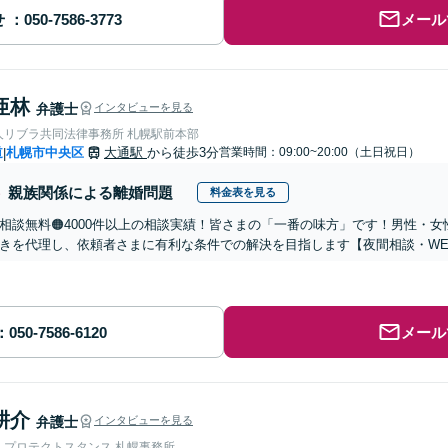
せ
メール
亜林
弁護士
インタビューを見る
人リブラ共同法律事務所 札幌駅前本部
道
札幌市中央区
大通駅
から徒歩3分
営業時間：09:00~20:00（土日祝日）
|
親族関係による離婚問題
料金表を見る
回相談無料🟠4000件以上の相談実績！皆さまの「一番の味方」です！男性・
きを代理し、依頼者さまに有利な条件での解決を目指します【夜間相談・WE
メール
耕介
弁護士
インタビューを見る
人プロテクトスタンス 札幌事務所