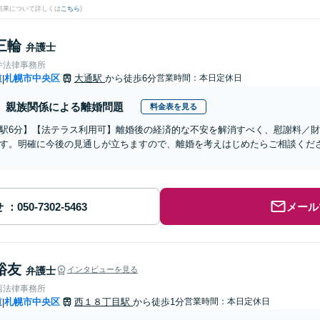
結果について詳しくは
こちら
)
三輪
弁護士
井法律事務所
道
札幌市中央区
大通駅
から徒歩6分
営業時間：本日定休日
|
親族関係による離婚問題
料金表を見る
駅6分】【法テラス利用可】離婚後の経済的な不安を解消すべく、慰謝料／
す。明確に今後の見通しが立ちますので、離婚を考えはじめたらご相談くだ
せ
メール
裕友
弁護士
インタビューを見る
西法律事務所
道
札幌市中央区
西１８丁目駅
から徒歩1分
営業時間：本日定休日
|