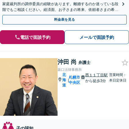
家庭裁判所の調停委員の経験があります。離婚するのか迷っている段
階でもご相談ください。経済面、お子さまの将来、依頼者さまの希望
を考慮した最善の解決策をご提案します。
料金表を見る
電話で面談予約
メールで面談予約
沖田 尚
弁護士
坂口法律事務所
北
西１１丁目駅
営業時間：
札幌市
海
|
本日定休日
から徒歩3分
中央区
道
子の認知