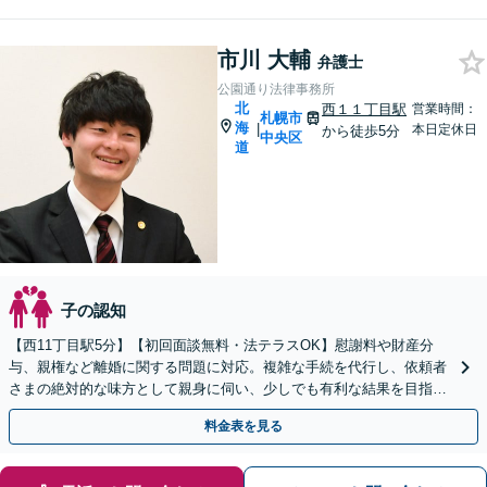
市川 大輔
弁護士
公園通り法律事務所
北
西１１丁目駅
営業時間：
札幌市
海
|
本日定休日
から徒歩5分
中央区
道
子の認知
【西11丁目駅5分】【初回面談無料・法テラスOK】慰謝料や財産分
与、親権など離婚に関する問題に対応。複雑な手続を代行し、依頼者
さまの絶対的な味方として親身に伺い、少しでも有利な結果を目指し
て尽力します【即日／夜間・休日対応可能】
料金表を見る