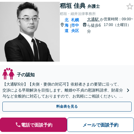
稻垣 佳典
弁護士
稻垣・細井法律事務所
大通駅
か
営業時間：09:00~
北
札幌
17:00（土曜日）
海
市中
ら徒歩6
|
道
央区
分
子の認知
【大通駅6分】【夫側・妻側の対応可】依頼者さまの要望に沿って、
交渉による早期解決を目指します。離婚や不貞の慰謝料請求、財産分
与など全般的に対応しておりますので、お気軽にご相談ください。
【夜間・休日対応可】【法テラス可】
料金表を見る
電話で面談予約
メールで面談予約