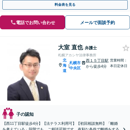
スも実施。離婚・男女問題に幅広くご相談可能です
料金表を見る
電話でお問い合わせ
メールで面談予約
大室 直也
弁護士
札幌アカシヤ法律事務所
北
西１５丁目駅
営業時間：
札幌市
海
|
本日定休日
から徒歩4分
中央区
道
子の認知
【西11丁目駅徒歩4分】【法テラス利用可】【初回相談無料】「離婚
を考えている」段階でも、ご相談可能です。有利な条件で離婚をする