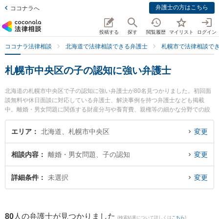
弁護士の方はこちら
ココナラへ
投稿する
探す
閲覧履歴
マイリスト
ログイン
ココナラ法律相談
北海道で法律相談できる弁護士
札幌市で法律相談で
札幌市中央区の子の認知に強い弁護士
北海道の札幌市中央区で子の認知に強い弁護士が80名見つかりました。初回面
談無料や休日面談に対応している弁護士、解決事例を持つ弁護士なども掲載
中。離婚・男女問題に関係する財産分与や養育費、親権等の細かな分野での絞
り込み検索もでき便利です。特にさっぽろ法律事務所の髙橋 友佑弁護士や札幌
イリス法律事務所の宮本 聖也弁護士、原洋司法律事務所の芦田 和真弁護士のプ
エリア
北海道、札幌市中央区
変更
ロフィール情報や弁護士費用、強みなどが注目されています。『札幌市中央区
で土日や夜間に発生した子の認知のトラブルを今すぐに弁護士に相談したい』
相談内容
離婚・男女問題、子の認知
変更
『子の認知のトラブル解決の実績豊富な近くの弁護士を検索したい』『初回相
談無料で子の認知を法律相談できる札幌市中央区内の弁護士に相談予約した
い』などでお困りの相談者さんにおすすめです。
詳細条件
未選択
変更
80
人の弁護士が見つかりました
(検索結果について詳しくは
こちら
)