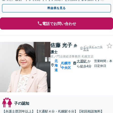
【分割払い対応】
料金表を見る
電話でお問い合わせ
佐藤 光子
弁
インタビューを
見る
護士
虎ノ門法律経済事務所 札幌支店
北
大通駅
か
営業時間：本
札幌市
海
|
日定休日
ら徒歩4分
中央区
道
子の認知
【弁護士歴20年以上】【大通駅４分・札幌駅６分】【初回相談無料】