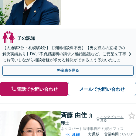
子の認知
【大通駅3分・札幌駅4分】【初回相談料不要】【男女双方の立場での
解決実績あり】DV／不貞慰謝料の請求／離婚協議など。ご要望を丁寧
にお伺いしながら相談者様が求める解決ができるよう尽力いたしま
す。財産分与が絡むような複雑な案件もお任せください。
料金表を見る
電話でお問い合わせ
メールでお問い合わせ
斉藤 由佳
弁
インタビューを
見る
護士
ネクスパート法律事務所 札幌オフィス
大通駅
営業時間：09:00~
北
札幌