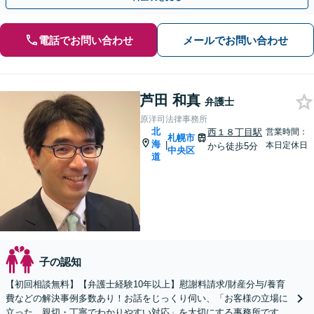
電話でお問い合わせ
メールでお問い合わせ
芦田 和真
弁護士
原洋司法律事務所
北
西１８丁目駅
営業時間：
札幌市
海
|
本日定休日
から徒歩5分
中央区
道
子の認知
【初回相談無料】【弁護士経験10年以上】慰謝料請求/財産分与/養育
費などの解決事例多数あり！お話をじっくり伺い、「お客様の立場に
立った、親切・丁寧でわかりやすい対応」を大切にする事務所です