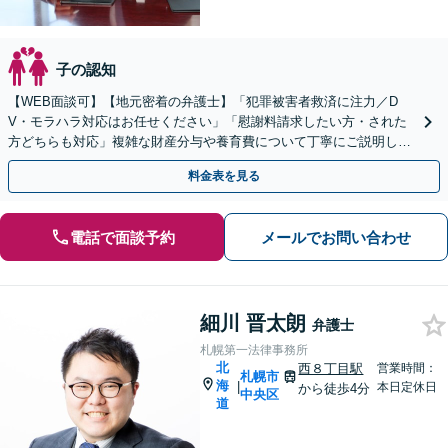
子の認知
【WEB面談可】【地元密着の弁護士】「犯罪被害者救済に注力／D
V・モラハラ対応はお任せください」「慰謝料請求したい方・された
方どちらも対応」複雑な財産分与や養育費について丁寧にご説明しま
す【子連れ相談可】【休日・夜間相談可】
料金表を見る
電話で面談予約
メールでお問い合わせ
細川 晋太朗
弁護士
札幌第一法律事務所
北
西８丁目駅
営業時間：
札幌市
海
|
本日定休日
から徒歩4分
中央区
道