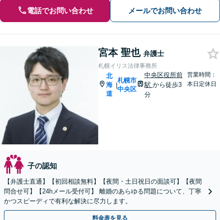
電話でお問い合わせ
メールでお問い合わせ
宮本 聖也
弁護士
札幌イリス法律事務所
中央区役所前
営業時間：
北
札幌市
本日定休日
海
駅
から徒歩3
|
中央区
道
分
子の認知
【弁護士直通】【初回相談無料】【夜間・土日祝日の面談可】【夜間
問合せ可】【24hメール受付可】 離婚のあらゆる問題について、丁寧
かつスピーディで有利な解決に尽力します。
料金表を見る