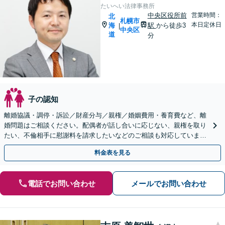
たいへい法律事務所
中央区役所前
営業時間：
北
札幌市
本日定休日
海
駅
から徒歩3
|
中央区
道
分
子の認知
離婚協議・調停・訴訟／財産分与／親権／婚姻費用・養育費など、離
婚問題はご相談ください。配偶者が話し合いに応じない、親権を取り
たい、不倫相手に慰謝料を請求したいなどのご相談も対応しています
【初回相談無料】【土日祝・夜間相談可】
料金表を見る
電話でお問い合わせ
メールでお問い合わせ