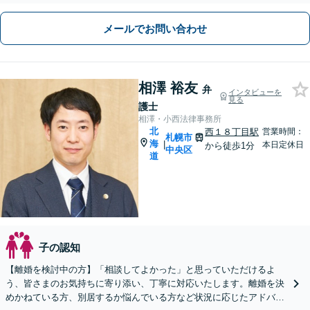
メールでお問い合わせ
相澤 裕友
弁
インタビューを
見る
護士
相澤・小西法律事務所
北
西１８丁目駅
営業時間：
札幌市
海
|
本日定休日
から徒歩1分
中央区
道
子の認知
【離婚を検討中の方】「相談してよかった」と思っていただけるよ
う、皆さまのお気持ちに寄り添い、丁寧に対応いたします。離婚を決
めかねている方、別居するか悩んでいる方など状況に応じたアドバイ