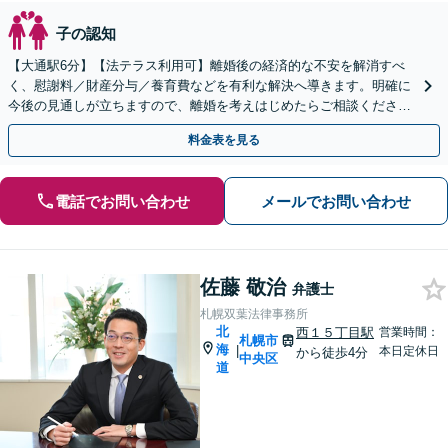
子の認知
【大通駅6分】【法テラス利用可】離婚後の経済的な不安を解消すべ
く、慰謝料／財産分与／養育費などを有利な解決へ導きます。明確に
今後の見通しが立ちますので、離婚を考えはじめたらご相談ください
【夜間・休日対応可】【完全個室】
料金表を見る
電話でお問い合わせ
メールでお問い合わせ
佐藤 敬治
弁護士
札幌双葉法律事務所
北
西１５丁目駅
営業時間：
札幌市
海
|
本日定休日
から徒歩4分
中央区
道