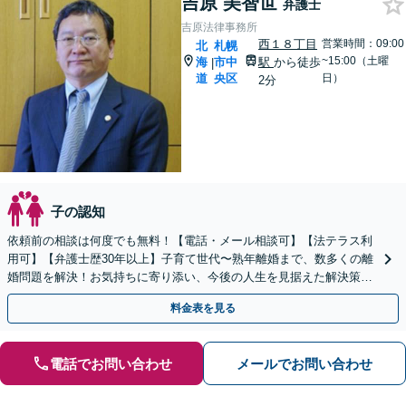
吉原 美智世
弁護士
吉原法律事務所
西１８丁目
営業時間：09:00
北
札幌
~15:00（土曜
海
市中
駅
から徒歩
|
道
央区
日）
2分
子の認知
依頼前の相談は何度でも無料！【電話・メール相談可】【法テラス利
用可】【弁護士歴30年以上】子育て世代〜熟年離婚まで、数多くの離
婚問題を解決！お気持ちに寄り添い、今後の人生を見据えた解決策を
ご提案。司法書士・税理士と連携【西18丁目駅3分】
料金表を見る
電話でお問い合わせ
メールでお問い合わせ