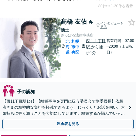
80件中 1-30件を表示
髙橋 友佑
弁
インタビューを
見る
護士
さっぽろ法律事務所
西１１丁目
営業時間：07:00
北
札幌
~20:00（土日祝
海
市中
駅
から徒
|
道
央区
日）
歩1分
子の認知
【西11丁目駅1分】【離婚事件を専門に扱う委員会で副委員長】依頼
者さまの精神的な負担を軽減できるよう、じっくりとお話を伺い、お
気持ちに寄り添うことを大切にしています。離婚するか悩んでいる段
階でもご相談ください。
料金表を見る