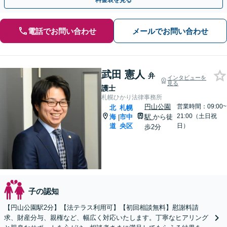
料金表を見る
電話でお問い合わせ
メールでお問い合わせ
武田 憲人
弁
インタビューを
見る
護士
札幌ひかり法律事務所
円山公園
営業時間：09:00~
北
札幌
21:00（土日祝
海
市中
駅
から徒
|
道
央区
日）
歩2分
子の認知
【円山公園駅2分】【法テラス利用可】【初回相談無料】慰謝料請
求、財産分与、親権など、幅広く対応いたします。丁寧なヒアリング