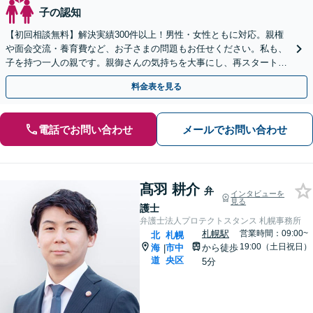
子の認知
【初回相談無料】解決実績300件以上！男性・女性ともに対応。親権
や面会交流・養育費など、お子さまの問題もお任せください。私も、
子を持つ一人の親です。親御さんの気持ちを大事にし、再スタートを
後押しします【休日・夜間相談可】【西11丁目駅5分】
料金表を見る
電話でお問い合わせ
メールでお問い合わせ
髙羽 耕介
弁
インタビューを
見る
護士
弁護士法人プロテクトスタンス 札幌事務所
札幌駅
営業時間：09:00~
北
札幌
19:00（土日祝日）
海
市中
から徒歩
|
道
央区
5分