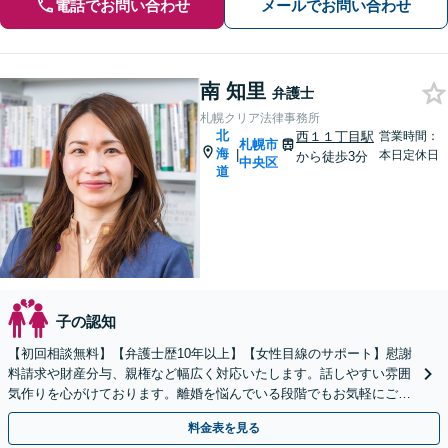
電話でお問い合わせ
メールでお問い合わせ
南 知里
弁護士
札幌クリア法律事務所
北
西１１丁目駅
営業時間：
札幌市
海
|
本日定休日
から徒歩3分
中央区
道
子の認知
【初回相談無料】【弁護士歴10年以上】【女性目線のサポート】慰謝
料請求や財産分与、親権など幅広く対応いたします。話しやすい雰囲
気作りを心がけております。離婚を悩んでいる段階でもお気軽にご相
談ください【西11丁目駅3分】
料金表を見る