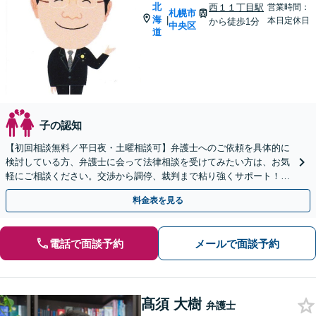
北
西１１丁目駅
営業時間：
札幌市
海
|
本日定休日
から徒歩1分
中央区
道
子の認知
【初回相談無料／平日夜・土曜相談可】弁護士へのご依頼を具体的に
検討している方、弁護士に会って法律相談を受けてみたい方は、お気
軽にご相談ください。交渉から調停、裁判まで粘り強くサポート！婚
姻費用や養育費、財産分与、慰謝料、親権、面会交流。
料金表を見る
電話で面談予約
メールで面談予約
髙須 大樹
弁護士