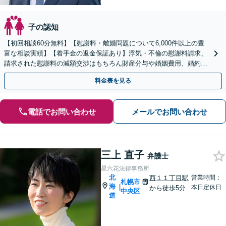
子の認知
【初回相談60分無料】【慰謝料・離婚問題について6,000件以上の豊
富な相談実績】【着手金の返金保証あり】浮気・不倫の慰謝料請求、
請求された慰謝料の減額交渉はもちろん財産分与や婚姻費用、婚約破
棄など様々な離婚・男女問題の解決実績が豊富です。
料金表を見る
電話でお問い合わせ
メールでお問い合わせ
三上 直子
弁護士
星六花法律事務所
北
西１１丁目駅
営業時間：
札幌市
海
|
本日定休日
から徒歩5分
中央区
道