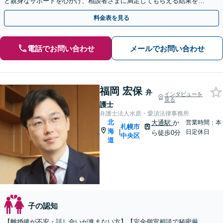
と親身なサポートを心がけ、相談者さまに満足してもらえる結果を目
指します。【電話相談可】【休日・夜間面談可】
料金表を見る
電話でお問い合わせ
メールでお問い合わせ
福岡 宏保
弁
インタビューを
見る
護士
弁護士法人水原・愛須法律事務所
北
大通駅
か
営業時間：本
札幌市
海
|
日定休日
ら徒歩0分
中央区
道
子の認知
【離婚後が不安・話し合いが進まない方】【完全個室相談で秘密厳