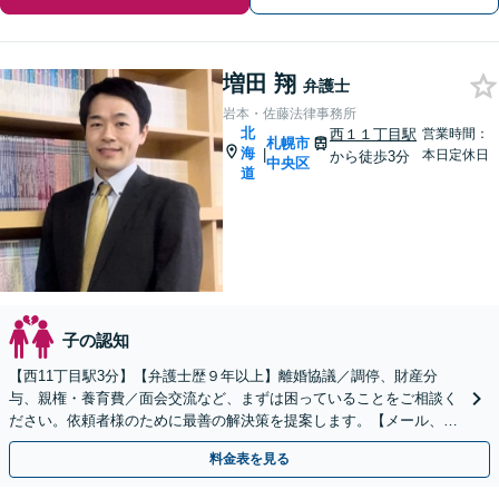
増田 翔
弁護士
岩本・佐藤法律事務所
北
西１１丁目駅
営業時間：
札幌市
海
|
本日定休日
から徒歩3分
中央区
道
子の認知
【西11丁目駅3分】【弁護士歴９年以上】離婚協議／調停、財産分
与、親権・養育費／面会交流など、まずは困っていることをご相談く
ださい。依頼者様のために最善の解決策を提案します。【メール、LI
NE相談可】【分割払いOK】【法テラス可】
料金表を見る