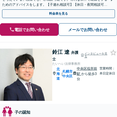
ためのアドバイスをします。【子連れ相談可】【休日・夜間相談可】
お気軽にご相談ください。
料金表を見る
電話でお問い合わせ
メールでお問い合わせ
鈴江 遼
弁護
インタビューを見
る
士
たいへい法律事務所
中央区役所前
営業時間：
北
札幌市
本日定休日
海
駅
から徒歩3
|
中央区
道
分
子の認知