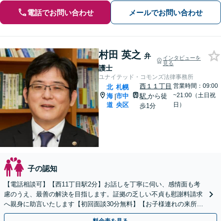
電話でお問い合わせ
メールでお問い合わせ
村田 英之
弁
インタビューを
見る
護士
ユナイテッド・コモンズ法律事務所
西１１丁目
営業時間：09:00
北
札幌
~21:00（土日祝
海
市中
駅
から徒
|
道
央区
日）
歩1分
子の認知
【電話相談可】【西11丁目駅2分】お話しを丁寧に伺い、感情面も考
慮のうえ、最善の解決を目指します。証拠の乏しい不貞も慰謝料請求
へ親身に助言いたします【初回面談30分無料】【お子様連れの来所O
K】【夜間面談可】【ビデオ面談可】