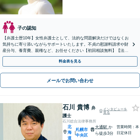
子の認知
【弁護士歴10年】女性弁護士として、法的な問題解決だけではなくお
気持ちに寄り添いながらサポートいたします。不貞の慰謝料請求や財
産分与、養育費、親権など、お任せください【初回相談無料】【法テ
ラス利用可】【子連れ相談可】【西11丁目駅5分】
料金表を見る
メールでお問い合わせ
石川 貴博
弁
インタビューを
見る
護士
石川総合法律事務所
北
大通駅
か
営業時間：本
札幌市
海
|
日定休日
ら徒歩3分
中央区
道