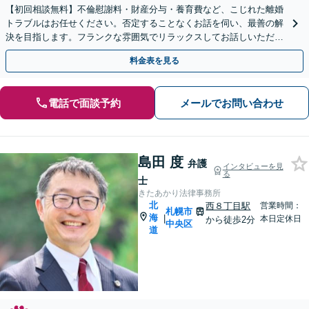
【初回相談無料】不倫慰謝料・財産分与・養育費など、こじれた離婚
トラブルはお任せください。否定することなくお話を伺い、最善の解
決を目指します。フランクな雰囲気でリラックスしてお話しいただけ
ます。まずはご相談ください【WEB面談可能】
料金表を見る
電話で面談予約
メールでお問い合わせ
島田 度
弁護
インタビューを見
る
士
きたあかり法律事務所
北
西８丁目駅
営業時間：
札幌市
海
|
本日定休日
から徒歩2分
中央区
道