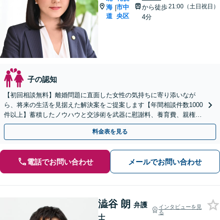
21:00（土日祝日）
海
市中
から徒歩
|
道
央区
4分
子の認知
【初回相談無料】離婚問題に直面した女性の気持ちに寄り添いなが
ら、将来の生活を見据えた解決案をご提案します【年間相談件数1000
件以上】蓄積したノウハウと交渉術を武器に慰謝料、養育費、親権な
どの獲得を目指します【夜間・休日面談可】
料金表を見る
電話でお問い合わせ
メールでお問い合わせ
澁谷 朗
弁護
インタビューを見
る
士