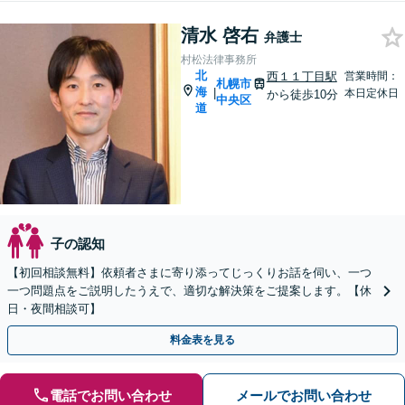
清水 啓右
弁護士
村松法律事務所
北
西１１丁目駅
営業時間：
札幌市
海
|
本日定休日
から徒歩10分
中央区
道
子の認知
【初回相談無料】依頼者さまに寄り添ってじっくりお話を伺い、一つ
一つ問題点をご説明したうえで、適切な解決策をご提案します。【休
日・夜間相談可】
料金表を見る
電話でお問い合わせ
メールでお問い合わせ