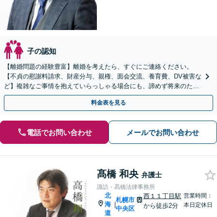
子の認知
【離婚問題の経験豊富】離婚を考えたら、すぐにご連絡ください。
【不貞の慰謝料請求、財産分与、親権、面会交流、養育費、DV被害な
ど】複雑なご事情を抱えていらっしゃる場合にも、諦めず将来のため
に解決へ導きます！【完全個室で相談】
料金表を見る
電話でお問い合わせ
メールでお問い合わせ
髙橋 和央
弁護士
諏訪・髙橋法律事務所
北
西１１丁目駅
営業時間：
札幌市
海
|
本日定休日
から徒歩2分
中央区
道