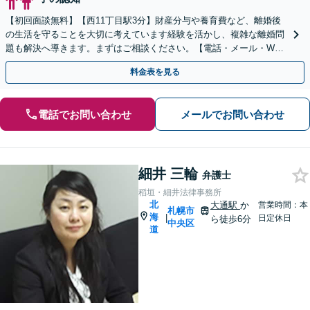
【初回面談無料】【西11丁目駅3分】財産分与や養育費など、離婚後
の生活を守ることを大切に考えています経験を活かし、複雑な離婚問
題も解決へ導きます。まずはご相談ください。【電話・メール・WEB
相談可】
料金表を見る
電話でお問い合わせ
メールでお問い合わせ
細井 三輪
弁護士
稻垣・細井法律事務所
北
大通駅
か
営業時間：本
札幌市
海
|
日定休日
ら徒歩6分
中央区
道