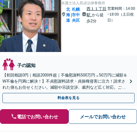
弁護士法人髙須法律事務所
西１１丁目
営業時間：14:00
北
札幌
~18:00（土日祝
海
市中
駅
から徒
|
道
央区
日）
歩2分
子の認知
【初回相談0円｜相談2000件超｜不倫慰謝料500万円→50万円に減額＆
W不倫を円満に解決！】不貞慰謝料請求・貞操権侵害に注力！請求さ
れた側もお任せください。減額や示談交渉、裁判など広く対応。ご意
向を踏まえ最適な解決を目指し尽力いたします
料金表を見る
電話でお問い合わせ
メールでお問い合わせ