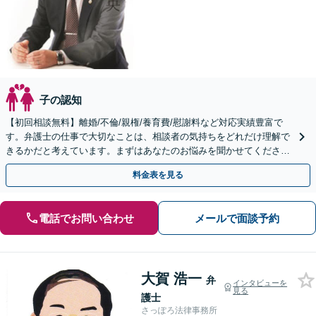
子の認知
【初回相談無料】離婚/不倫/親権/養育費/慰謝料など対応実績豊富で
す。弁護士の仕事で大切なことは、相談者の気持ちをどれだけ理解で
きるかだと考えています。まずはあなたのお悩みを聞かせてくださ
い。
料金表を見る
電話でお問い合わせ
メールで面談予約
大賀 浩一
弁
インタビューを
見る
護士
さっぽろ法律事務所