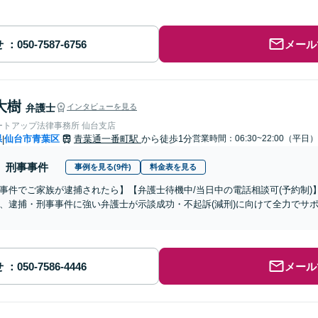
せ
メール
大樹
弁護士
インタビューを見る
ートアップ法律事務所 仙台支店
県
仙台市青葉区
青葉通一番町駅
から徒歩1分
営業時間：06:30~22:00（平日）
|
刑事事件
事例を見る(9件)
料金表を見る
事件でご家族が逮捕されたら】【弁護士待機中/当日中の電話相談可(予約制
、逮捕・刑事事件に強い弁護士が示談成功・不起訴(減刑)に向けて全力でサ
せ
メール