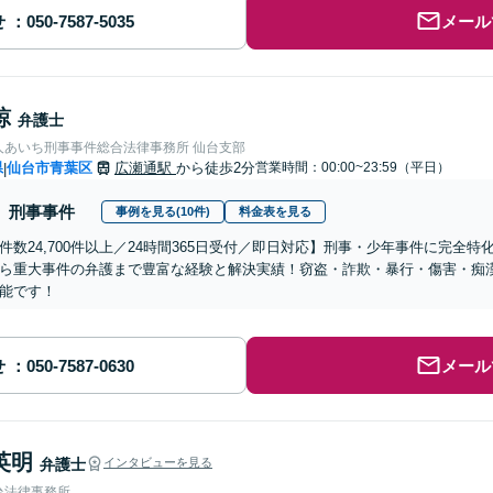
せ
メール
諒
弁護士
人あいち刑事事件総合法律事務所 仙台支部
県
仙台市青葉区
広瀬通駅
から徒歩2分
営業時間：00:00~23:59（平日）
|
刑事事件
事例を見る(10件)
料金表を見る
件数24,700件以上／24時間365日受付／即日対応】刑事・少年事件に完全
ら重大事件の弁護まで豊富な経験と解決実績！窃盗・詐欺・暴行・傷害・痴
能です！
せ
メール
英明
弁護士
インタビューを見る
台法律事務所