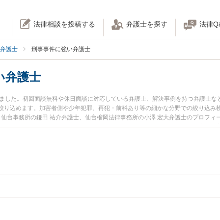
法律相談を投稿する
弁護士を探す
法律Q
弁護士
刑事事件に強い弁護士
い弁護士
りました。初回面談無料や休日面談に対応している弁護士、解決事例を持つ弁護士な
絞り込めます。加害者側や少年犯罪、再犯・前科あり等の細かな分野での絞り込み
 仙台事務所の鎌田 祐介弁護士、仙台榴岡法律事務所の小澤 宏大弁護士のプロフ
件のトラブルを今すぐに弁護士に相談したい』『刑事事件のトラブル解決の実績豊
に相談予約したい』などでお困りの相談者さんにおすすめです。