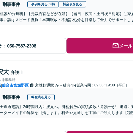
刑事事件
事例を見る(3件)
料金表を見る
相談30分無料】【元裁判官などが在籍】【当日・夜間・土日祝日対応】ご家
事弁護はスピード勝負！早期釈放・不起訴処分を目指して全力でサポートし
せ
メール
宏大
弁護士
法律事務所
県
仙台市宮城野区
宮城野通駅
から徒歩4分
営業時間：09:30~19:00（平日）
|
刑事事件
料金表を見る
士直通電話】24時間以内に接見へ。身柄解放の実績多数の弁護士が、迅速に
ーダーメイドの解決を目指します。料金や見通しを丁寧にご説明します【秘