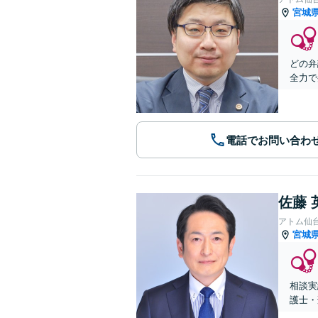
宮城
どの弁
全力で
電話でお問い合わ
佐藤 
アトム仙
宮城
相談実
護士・