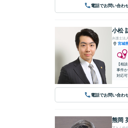
電話でお問い合わ
小松 
弁護士法
宮城
【相談
事件か
対応可
電話でお問い合わ
熊岡 
アトム仙