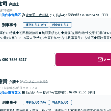
祐司
弁護士
法律事務所
県
仙台市青葉区
青葉通一番町駅
から徒歩4分
営業時間：00:00~23:55（平日）
|
刑事事件
事例を見る(3件)
料金表を見る
事件に特化◆初回相談無料◆無罪実績あり◆痴漢/盗撮/強制性交/性犯罪/オレ
せい剤/大麻/ＬＳＤ/殺人/放火/少年事件/いかなる刑事事件にも対応◆経験豊
メー
悠貴
弁護士
インタビューを見る
ート法律事務所 仙台オフィス
県
仙台市青葉区
仙台駅
から徒歩7分
営業時間：09:00~21:00（平日）
|
刑事事件
事例を見る(6件)
料金表を見る
相談無料】児童売春・児童ポルノ禁止法違反など被害者が未成年の事件の示