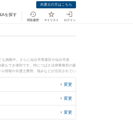
弁護士の方はこちら
&Aを探す
閲覧履歴
マイリスト
ログイン
ども掲載中。さらに仙台市青葉区や仙台市泉
検索もでき便利です。特につばさ法律事務所の森
ィール情報や弁護士費用、強みなどが注目されてい
富な近くの弁護士を検索したい』『初回相談無料
変更
変更
変更