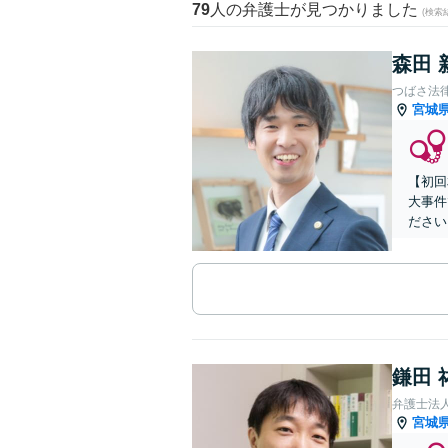
79
人の弁護士が見つかりました
(検索
森田 
つばさ法
宮城
【初回
大事件
ださい
鎌田 
弁護士法
宮城