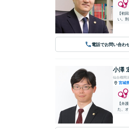
【初回
い。刑
電話でお問い合わ
小澤 
仙台榴岡
宮城
【弁護
た、オ