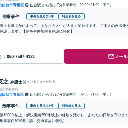
県
仙台市青葉区
仙台駅
から徒歩7分
営業時間：09:00~21:00（平日）
|
刑事事件
事例を見る(15件)
料金表を見る
護士を選ぶかによって、あなたの人生が大きく変わります。ご本人の再出発
弁護します。【刑事事件加害者弁護に特化】
せ
メール
英之
弁護士
インタビューを見る
台法律事務所
県
仙台市青葉区
仙台駅
から徒歩7分
営業時間：09:00~21:00（平日）
|
刑事事件
事例を見る(17件)
料金表を見る
績1000件以上・解決実績350件以上の経験を活かし、あなたの日常を守り
刑事事件加害者弁護・交通事故に特化】