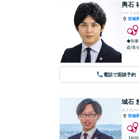
輿石 
パーミル
宮城
◆刑事
盗/覚
電話で面談予約
城石 
ネクスパ
宮城
【初回