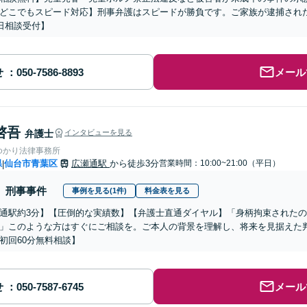
どこでもスピード対応】刑事弁護はスピードが勝負です。ご家族が逮捕された
5日相談受付】
せ
メール
啓吾
弁護士
インタビューを見る
ゆかり法律事務所
県
仙台市青葉区
広瀬通駅
から徒歩3分
営業時間：10:00~21:00（平日）
|
刑事事件
事例を見る(1件)
料金表を見る
通駅約3分】【圧倒的な実績数】【弁護士直通ダイヤル】「身柄拘束された
」このような方はすぐにご相談を。ご本人の背景を理解し、将来を見据えた
初回60分無料相談】
せ
メール