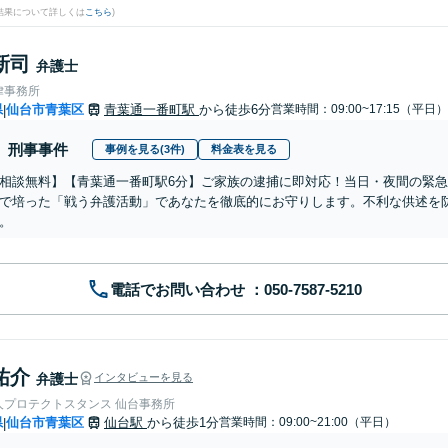
結果について詳しくは
こちら
)
新司
弁護士
律事務所
県
仙台市青葉区
青葉通一番町駅
から徒歩6分
営業時間：09:00~17:15（平日）
|
刑事事件
事例を見る(3件)
料金表を見る
相談無料】【青葉通一番町駅6分】ご家族の逮捕に即対応！当日・夜間の緊
で培った「戦う弁護活動」であなたを徹底的にお守りします。不利な供述を
。
電話でお問い合わせ
祐介
弁護士
インタビューを見る
人プロテクトスタンス 仙台事務所
県
仙台市青葉区
仙台駅
から徒歩1分
営業時間：09:00~21:00（平日）
|