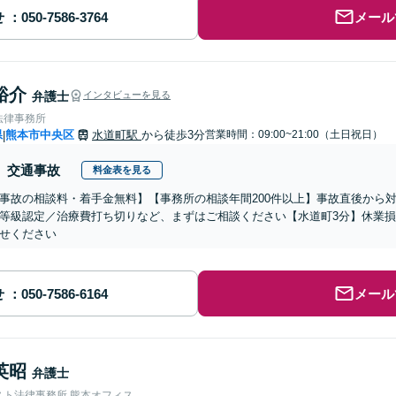
せ
メール
裕介
弁護士
インタビューを見る
法律事務所
県
熊本市中央区
水道町駅
から徒歩3分
営業時間：09:00~21:00（土日祝日）
|
交通事故
料金表を見る
事故の相談料・着手金無料】【事務所の相談年間200件以上】事故直後から
等級認定／治療費打ち切りなど、まずはご相談ください【水道町3分】休業
せください
せ
メール
英昭
弁護士
スト法律事務所 熊本オフィス