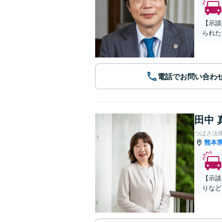
【示談
られた
電話でお問い合わ
田中 
つばさ法
熊本
【示談
りなど