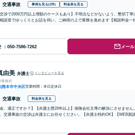
交通事故
事例を見る(2件)
料金表を見る
交渉で2000万円以上増額のケースもあり】不明点などがないよう、懇切丁
相談室でゆっくりとお話を伺い、ご納得の上で業務を進めます【相談料金一律
せ
メール
真由美
弁護士
インタビューを見る
律事務所
県
熊本市中央区
営業時間：本日定休日
|
交通事故
料金表を見る
金、適正ですか？】【弁護士歴20年以上】保険会社主導の解決にさせません
、交通事故の交渉は弁護士にお任せください。【弁護士特約OK】【WEB面