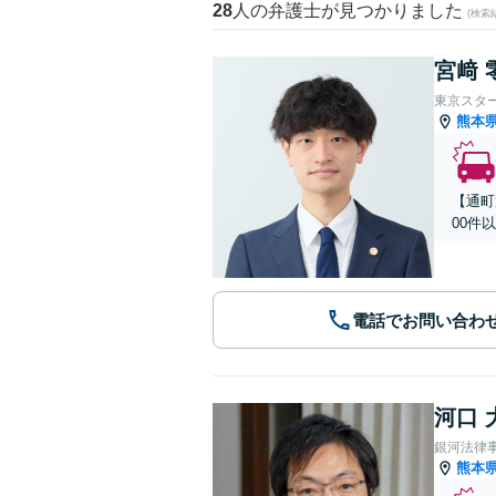
28
人の弁護士が見つかりました
(検索
宮﨑 
東京スタ
熊本
【通町
00件
電話でお問い合わ
河口 
銀河法律
熊本