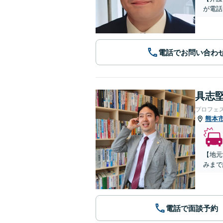
が電話
電話でお問い合わ
具志堅
プロフェ
熊本
【地元
みまで
電話で面談予約