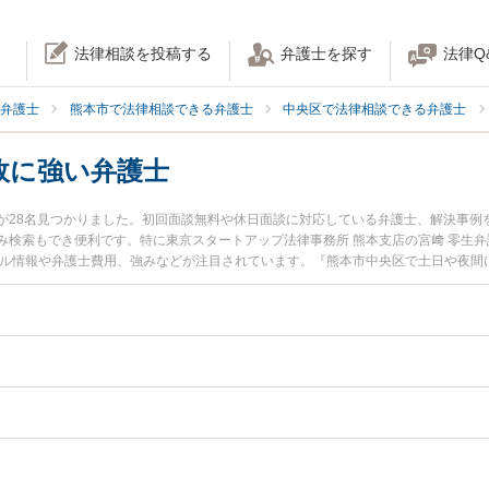
法律相談を投稿する
弁護士を探す
法律Q
弁護士
熊本市で法律相談できる弁護士
中央区で法律相談できる弁護士
故に強い弁護士
が28名見つかりました。初回面談無料や休日面談に対応している弁護士、解決事例
み検索もでき便利です。特に東京スタートアップ法律事務所 熊本支店の宮﨑 零生弁
ール情報や弁護士費用、強みなどが注目されています。『熊本市中央区で土日や夜間
実績豊富な近くの弁護士を検索したい』『初回相談無料で交通事故を法律相談でき