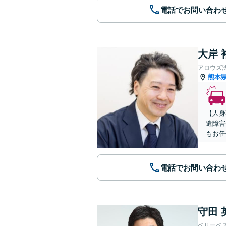
電話でお問い合わ
大岸 
アロウズ
熊本
【人身
遺障害
もお任
電話でお問い合わ
守田 
ベリーベ