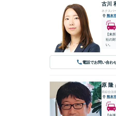
古川 
ネクスパ
熊本
【来所
社の対
い。
電話でお問い合わ
原 隆
原綜合法
熊本
【弁護