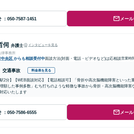
せ
メール
哲伺
弁護士
インタビューを見る
法律事務所
市中央区
からも相談受付中
面談方法(対面・電話・ビデオなど)は応相談
営業時
交通事故
料金表を見る
駅2分】【WEB面談対応】【電話相談可】「骨折や高次脳機能障害といった
増額した事例多数」むち打ちのような軽微な事故から骨折・高次脳機能障害
対応いたします
せ
メール