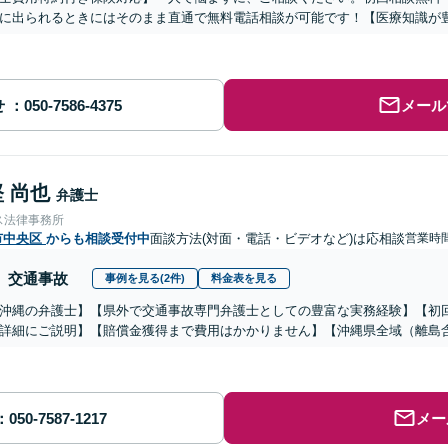
に出られるときにはそのまま直通で無料電話相談が可能です！【医療知識が
せ
メール
 尚也
弁護士
ス法律事務所
市中央区
からも相談受付中
面談方法(対面・電話・ビデオなど)は応相談
営業時間
交通事故
事例を見る(2件)
料金表を見る
沖縄の弁護士】【県外で交通事故専門弁護士としての豊富な実務経験】【初
詳細にご説明】【賠償金獲得まで費用はかかりません】【沖縄県全域（離島
メー