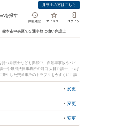
弁護士の方はこちら
&Aを探す
閲覧履歴
マイリスト
ログイン
熊本市中央区で交通事故に強い弁護士
を持つ弁護士なども掲載中。自動車事故やバイ
護士や銀河法律事務所の河口 大輔弁護士、つば
に発生した交通事故のトラブルを今すぐに弁護
る熊本市中央区内の弁護士に相談予約したい』な
変更
変更
変更