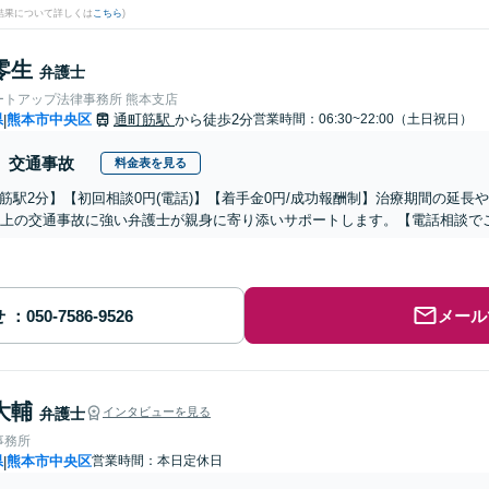
結果について詳しくは
こちら
)
零生
弁護士
ートアップ法律事務所 熊本支店
県
熊本市中央区
通町筋駅
から徒歩2分
営業時間：06:30~22:00（土日祝日）
|
交通事故
料金表を見る
筋駅2分】【初回相談0円(電話)】【着手金0円/成功報酬制】治療期間の延長や
以上の交通事故に強い弁護士が親身に寄り添いサポートします。【電話相談で
せ
メール
大輔
弁護士
インタビューを見る
事務所
県
熊本市中央区
営業時間：本日定休日
|