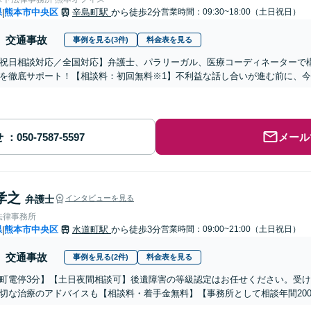
県
熊本市中央区
辛島町駅
から徒歩2分
営業時間：09:30~18:00（土日祝日）
|
交通事故
事例を見る(3件)
料金表を見る
祝日相談対応／全国対応】弁護士、パラリーガル、医療コーディネーターで
を徹底サポート！【相談料：初回無料※1】不利益な話し合いが進む前に、
せ
メール
孝之
弁護士
インタビューを見る
法律事務所
県
熊本市中央区
水道町駅
から徒歩3分
営業時間：09:00~21:00（土日祝日）
|
交通事故
事例を見る(2件)
料金表を見る
町電停3分】【土日夜間相談可】後遺障害の等級認定はお任せください。受
切な治療のアドバイスも【相談料・着手金無料】【事務所として相談年間20