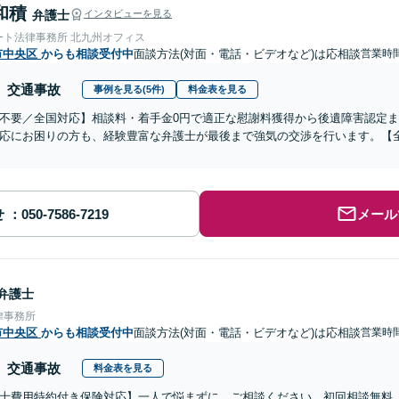
和積
弁護士
インタビューを見る
ート法律事務所 北九州オフィス
市中央区
からも相談受付中
面談方法(対面・電話・ビデオなど)は応相談
営業時間
交通事故
事例を見る(5件)
料金表を見る
不要／全国対応】相談料・着手金0円で適正な慰謝料獲得から後遺障害認定
応にお困りの方も、経験豊富な弁護士が最後まで強気の交渉を行います。【全
せ
メール
弁護士
律事務所
市中央区
からも相談受付中
面談方法(対面・電話・ビデオなど)は応相談
営業時間
交通事故
料金表を見る
士費用特約付き保険対応】一人で悩まずに、ご相談ください。初回相談無料（3