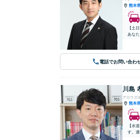
熊本
【土日
あなた
電話でお問い合わ
川島 
アロウズ
熊本
【水道
す。適