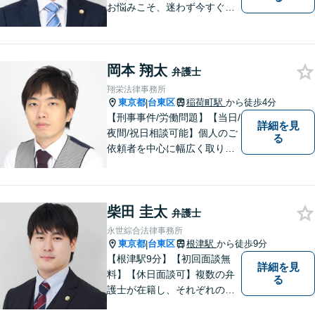
お悩みこそ、迷わず今すぐご
相談ください。
岡本 翔太
弁護士
翔栄法律事務所
東京都
台東区
稲荷町駅
から徒歩4分
|
【刑事事件/労働問題】【当日/
詳細を見
夜間/祝日相談可能】個人のご
る
依頼者を中心に幅広く取り扱
ってきました。最善の解決方
法を一緒に考えさせて頂きま
す。
柴田 圭太
弁護士
永世綜合法律事務所
東京都
台東区
根津駅
から徒歩9分
|
【根津駅9分】【初回面談無
詳細を見
料】【休日面談可】複数の弁
る
護士が在籍し、それぞれの知
見と経験を活かして、多様な