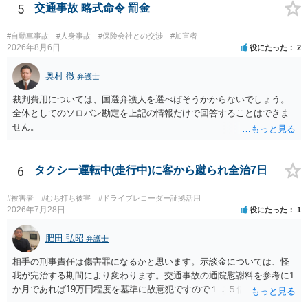
5
交通事故 略式命令 罰金
#自動車事故
#人身事故
#保険会社との交渉
#加害者
2026年8月6日
役にたった
2
奥村 徹
弁護士
裁判費用については、国選弁護人を選べばそうかからないでしょう。
全体としてのソロバン勘定を上記の情報だけで回答することはできま
せん。
6
タクシー運転中(走行中)に客から蹴られ全治7日
#被害者
#むち打ち被害
#ドライブレコーダー証拠活用
2026年7月28日
役にたった
1
肥田 弘昭
弁護士
相手の刑事責任は傷害罪になるかと思います。示談金については、怪
我が完治する期間により変わります。交通事故の通院慰謝料を参考に1
か月であれば19万円程度を基準に故意犯ですので１．５倍か2倍程度す
る金額が相場かと思います。完治の期間が延びればその分慰謝料額も