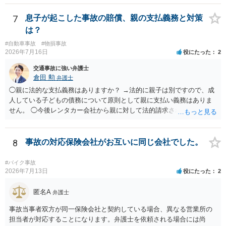
上がるかと思います。ご参考にしてください。
7
息子が起こした事故の賠償、親の支払義務と対策
は？
#自動車事故
#物損事故
2026年7月16日
役にたった
2
交通事故に強い弁護士
倉田 勲
弁護士
◯親に法的な支払義務はありますか？ →法的に親子は別ですので、成
人している子どもの債務について原則として親に支払い義務はありま
せん。 ◯今後レンタカー会社から親に対して法的請求される可能性は
ありますか？ →原則として支払い義務がない以上請求される可能性は
低いでしょう。 ◯親である私は今後どう対応すべきでしょうか？ →債
権者に対してご自身は支払いを拒み、請求するのであれば本人に対し
8
事故の対応保険会社がお互いに同じ会社でした。
て請求するよう言う程度かと思います。
#バイク事故
2026年7月13日
役にたった
2
匿名A
弁護士
事故当事者双方が同一保険会社と契約している場合、異なる営業所の
担当者が対応することになります。弁護士を依頼される場合には尚