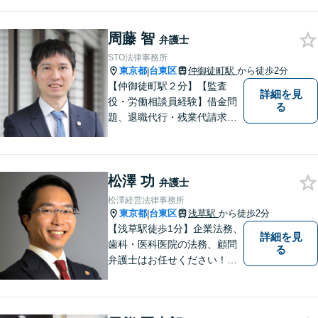
課題に取り組んでいます。 士
業や政治関係者との連携によ
周藤 智
り、柔軟かつ現実的な対応を
弁護士
可能にしています。
STO法律事務所
東京都
台東区
仲御徒町駅
から徒歩2分
|
【仲御徒町駅２分】【監査
詳細を見
役・労働相談員経験】借金問
る
題、退職代行・残業代請求、
解雇の労働問題／ベンチャ
ー・中小企業支援、契約トラ
ブル、企業の労務管理・労使
松澤 功
トラブルでお困りの際はご相
弁護士
談ください。それぞれに最適
松澤経営法律事務所
な「オーダーメイドの解決
東京都
台東区
浅草駅
から徒歩2分
|
策」を！
【浅草駅徒歩1分】企業法務、
詳細を見
歯科・医科医院の法務、顧問
る
弁護士はお任せください！労
務問題・患者クレーム・企業
法務も対応【電話・メール相
談OK】【休日・夜間面談可】