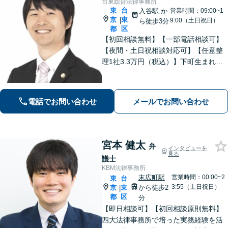
台東総合法律事務所
東
台
入谷駅
か
営業時間：09:00~1
京
東
|
9:00（土日祝日）
ら徒歩3分
都
区
【初回相談無料】【一部電話相談可】
【夜間・土日祝相談対応可】【任意整
理1社3.3万円（税込）】下町生まれ下
町育ちの弁護士です。相談者様ととも
に悩み考え、最善の解決策をご提案し
ます。
電話でお問い合わせ
メールでお問い合わせ
宮本 健太
弁
インタビューを
見る
護士
KBM法律事務所
末広町駅
営業時間：00:00~2
東
台
3:55（土日祝日）
京
東
から徒歩2
|
都
区
分
【即日相談可】【初回相談原則無料】
四大法律事務所で培った実務経験を活