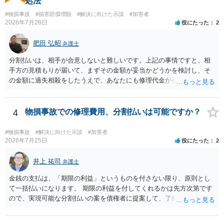
処法
ことも検討ください。
#物損事故
#損害賠償増額
#解決に向けた示談
#加害者
2026年7月26日
役にたった
2
肥田 弘昭
弁護士
分割払いは、相手が合意しないと難しいです。上記の事情ですと、相
手方の見積もりが届いて、まずその金額が妥当かどうかを検討し、そ
の金額に過失相殺をしたうえで、あなたにも修理代金が発生している
のであれば、過失相殺後の相互の金額について相殺して、その残額を
分割払いにしたいとの示談案を提案するのが良いかと思います。威圧
されるのであれば、斡旋、仲裁、民事調停を利用しては如何でしょう
4
物損事故での修理費用、分割払いは可能ですか？
か。ご参考にしてください。
#物損事故
#解決に向けた示談
#加害者
2026年7月25日
役にたった
2
井上 祐司
弁護士
金銭の支払は、「期限の利益」というものを付さない限り、原則とし
て一括払いになります。 期限の利益を付してくれるかは先方次第です
ので、実現可能な分割払いの案を債権者に提案して、了解してもらえ
れば分割払いは可能です。