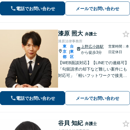
解決まで弁護士が全て対応します【休
電話でお問い合わせ
メールでお問い合わせ
日・夜間面談可】【完全個室｜プライ
バシーに配慮】【電話・メールでの受
付可】
漆原 照大
弁護士
漆原法律事務所
東
台
上野広小路駅
営業時間：本
京
東
|
日定休日
から徒歩3分
都
区
【WEB面談対応】【LINEでの連絡可】
「勾留請求の却下など難しい案件にも
対応可」「軽いフットワークで接見へ
駆けつける」「行政に勤めていた経験
のある弁護士／許認可などの手続に精
通」軽いフットワークで急なご依頼に
電話でお問い合わせ
メールでお問い合わせ
も柔軟に対応【休日・夜間相談可】
谷貝 知紀
弁護士