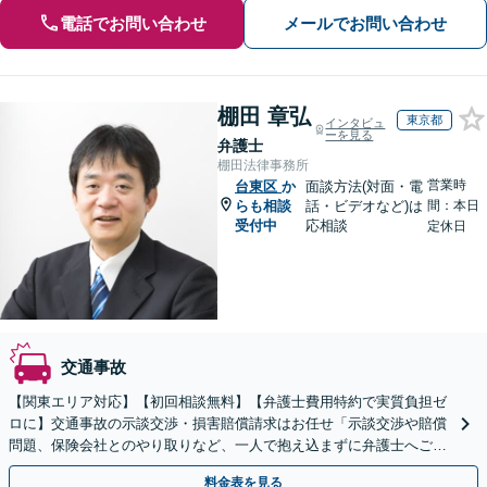
電話でお問い合わせ
メールでお問い合わせ
棚田 章弘
東京都
インタビュ
ーを見る
弁護士
棚田法律事務所
営業時
台東区
か
面談方法(対面・電
らも相談
話・ビデオなど)は
間：本日
受付中
応相談
定休日
交通事故
【関東エリア対応】【初回相談無料】【弁護士費用特約で実質負担ゼ
ロに】交通事故の示談交渉・損害賠償請求はお任せ「示談交渉や賠償
問題、保険会社とのやり取りなど、一人で抱え込まずに弁護士へご相
談を」豊富な経験を活かし、最善の対応方針をご提案
料金表を見る