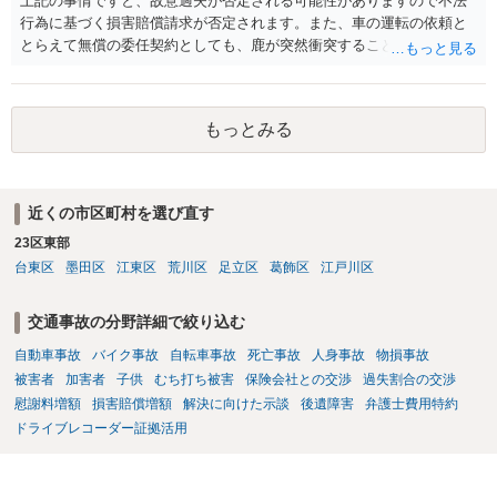
上記の事情ですと、故意過失が否定される可能性がありますので不法
行為に基づく損害賠償請求が否定されます。また、車の運転の依頼と
とらえて無償の委任契約としても、鹿が突然衝突することは予見がで
きませんので善管注意義務違反は否定され債務不履行に基づく損害賠
償請求も成立しない可能性があります。以上の理由から支払義務は否
定される可能性が高いです。ご参考にしてください。
もっとみる
近くの市区町村を選び直す
23区東部
台東区
墨田区
江東区
荒川区
足立区
葛飾区
江戸川区
交通事故の分野詳細で絞り込む
自動車事故
バイク事故
自転車事故
死亡事故
人身事故
物損事故
被害者
加害者
子供
むち打ち被害
保険会社との交渉
過失割合の交渉
慰謝料増額
損害賠償増額
解決に向けた示談
後遺障害
弁護士費用特約
ドライブレコーダー証拠活用