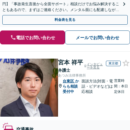
円】「事故発生直後から全面サポート」相談だけでお悩み解決するこ
ともあるので、まずはご連絡ください。メンタル面にも配慮しながら
懇切丁寧に対応いたします「死亡事故から軽傷事故まで」
料金表を見る
電話でお問い合わせ
メールでお問い合わせ
宮本 祥平
東京都
インタビュ
ーを見る
弁護士
あつみ法律事務所
営業時
台東区
か
面談方法(対面・電
らも相談
話・ビデオなど)は
間：本日
受付中
応相談
定休日
交通事故