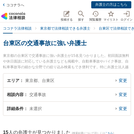
弁護士の方はこちら
ココナラへ
投稿する
探す
閲覧履歴
マイリスト
ログイン
ココナラ法律相談
東京都で法律相談できる弁護士
台東区で法律相談で
台東区の交通事故に強い弁護士
東京都の台東区で交通事故に強い弁護士が15名見つかりました。初回面談無料
や休日面談に対応している弁護士なども掲載中。自動車事故やバイク事故、自
転車事故等の細かな分野での絞り込み検索もでき便利です。特に弁護士法人越
野・髙本法律事務所の髙本 紗斗美弁護士やSTO法律事務所の田本 雅樹弁護士、
漆原法律事務所の漆原 照大弁護士のプロフィール情報や弁護士費用、強みなど
エリア
東京都、台東区
変更
が注目されています。『台東区で土日や夜間に発生した交通事故のトラブルを
今すぐに弁護士に相談したい』『交通事故のトラブル解決の実績豊富な近くの
相談内容
交通事故
変更
弁護士を検索したい』『初回相談無料で交通事故を法律相談できる台東区内の
弁護士に相談予約したい』などでお困りの相談者さんにおすすめです。
詳細条件
未選択
変更
15
人の弁護士が見つかりました
(検索結果について詳しくは
こちら
)