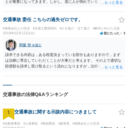
とが重要になってきます。しかし、道に人が倒れていることはあまり
日常では発生しない出来事ですので、よほど不注意で踏んでしまった
という場合を除いては、過失傷害罪は成立しないと考えます。 また、
同罪は親告罪ですので、被害者から告訴がなければ公訴提起はできま
交通事故 委任 こちらの過失ゼロです。
せん。
#保険会社との交渉
#弁護士費用特約
#ひき逃げ・当て逃げ
#解決に向けた示談
2019年02月12日(火)
役にたった
3
周藤 智
弁護士
請求できる内容は，ある程度決まっている部分もありますので，まず
は治療に専念していただくことが大事だと考えます。 その上で適切な
賠償額を請求し受け取るという流れになりますが，治療内容が賠償額
に反映してくる部分もございますので，今の現状を弁護士の先生にご
説明された上で，最終的にはフィーリングが合いそうであれば，ご依
頼まで行きつくという方向で良いかと存じます。 多かれ少なかれ，弁
護士が介入した方が額が上がる傾向にもありますので，特約が付かれ
交通事故の法律Q&Aランキング
ているのであれば，使っていただいた方が良い結果につながると思い
ます。 少しでもご参考になれば幸いです。それでは失礼致します。
1
交通事故に関する示談内容につきまして
#自動車事故
#人身事故
#物損事故
#被害者
#保険会社との交渉