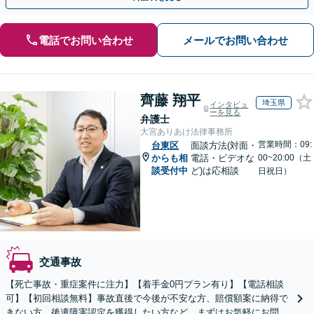
電話でお問い合わせ
メールでお問い合わせ
齊藤 翔平
埼玉県
インタビュ
ーを見る
弁護士
大宮ありあけ法律事務所
営業時間：09:
台東区
面談方法(対面・
からも相
電話・ビデオな
00~20:00（土
談受付中
ど)は応相談
日祝日）
交通事故
【死亡事故・重症案件に注力】【着手金0円プラン有り】【電話相談
可】【初回相談無料】事故直後で今後が不安な方、賠償額案に納得で
きない方、後遺障害認定を獲得したい方など、まずはお気軽にお問い