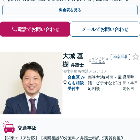
合わせください。
料金表を見る
電話でお問い合わせ
メールでお問い合わせ
大城 基
神奈川県
インタビュ
ーを見る
樹
弁護士
法律事務所横濱アカデミア
営業時
台東区
か
面談方法(対面・電
らも相談
話・ビデオなど)は
間：本日
受付中
応相談
定休日
交通事故
【関東エリア対応】【初回相談30分無料／弁護士特約で実質負担0