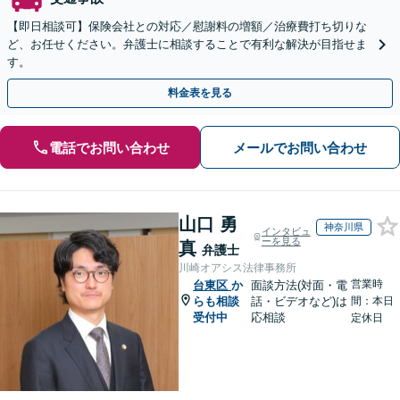
【即日相談可】保険会社との対応／慰謝料の増額／治療費打ち切りな
ど、お任せください。弁護士に相談することで有利な解決が目指せま
す。
料金表を見る
電話でお問い合わせ
メールでお問い合わせ
山口 勇
神奈川県
インタビュ
ーを見る
真
弁護士
川崎オアシス法律事務所
営業時
台東区
か
面談方法(対面・電
らも相談
話・ビデオなど)は
間：本日
受付中
応相談
定休日