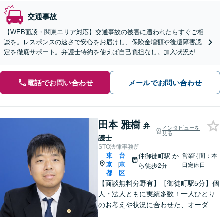
交通事故
【WEB面談・関東エリア対応】交通事故の被害に遭われたらすぐご相
談を。レスポンスの速さで安心をお届けし、保険金増額や後遺障害認
定を徹底サポート。弁護士特約を使えば自己負担なし。加入状況が分
からない方も無料で確認いたします【初回無料】
電話でお問い合わせ
メールでお問い合わせ
田本 雅樹
弁
インタビューを
見る
護士
STO法律事務所
東
台
仲御徒町駅
か
営業時間：本
京
東
|
日定休日
ら徒歩2分
都
区
【面談無料分野有】【御徒町駅5分】個
人・法人ともに実績多数！一人ひとり
のお考えや状況に合わせた、オーダー
メイドの解決をご提案します。相談〜