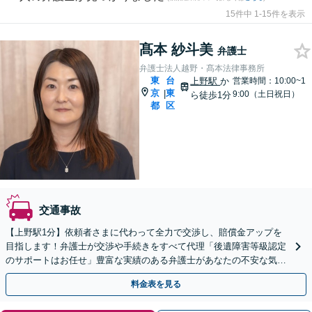
15件中 1-15件を表示
髙本 紗斗美
弁護士
弁護士法人越野・髙本法律事務所
東
台
上野駅
か
営業時間：10:00~1
京
東
|
9:00（土日祝日）
ら徒歩1分
都
区
交通事故
【上野駅1分】依頼者さまに代わって全力で交渉し、賠償金アップを
目指します！弁護士が交渉や手続きをすべて代理「後遺障害等級認定
のサポートはお任せ」豊富な実績のある弁護士があなたの不安な気持
ちに寄り添い、きめ細やかにサポート【休日・夜間相談可】
料金表を見る