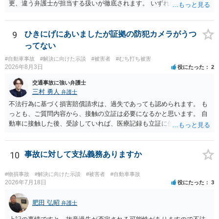
更、違う弁護士が担当する扱いが徹底されます。 いずれにしても、交
渉それ自体は別異の保険会社が動く場合と変わらず進んでいきます。
9
ひきにげにあいましたが証拠の防犯カメラがうつ
ってない
#自動車事故
#解決に向けた示談
#被害者
#むち打ち被害
2026年8月3日
役にたった
2
交通事故に強い弁護士
三村 勇人
弁護士
不法行為に基づく損害賠償請求は、過失であっても認められます。 も
っとも、ご質問内容から、接触の立証は必要になるかと思います。 自
動車に接触した後、受診していれば、医療記録も立証に使えるかと思
います。 いずれにせよ、多角的に検討する必要がありますので、弁護
士にご相談ください。
10
事故に対して支払義務ありますか
#物損事故
#解決に向けた示談
#被害者
#自動車事故
2026年7月18日
役にたった
3
肥田 弘昭
弁護士