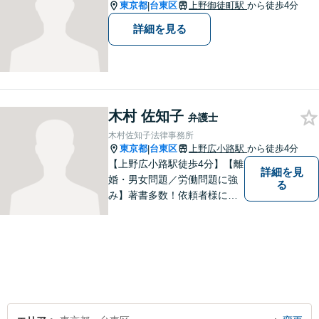
も、お気軽にご相談くださ
東京都
台東区
上野御徒町駅
から徒歩4分
|
い。
詳細を見る
木村 佐知子
弁護士
木村佐知子法律事務所
東京都
台東区
上野広小路駅
から徒歩4分
|
【上野広小路駅徒歩4分】【離
詳細を見
婚・男女問題／労働問題に強
る
み】著書多数！依頼者様に寄
り添い、きめ細やかな法的サ
ービスをご提供します。敷居
低くご相談いただけますの
で、お気軽にお声がけくださ
い。1つ1つの問題に真摯に向
き合ってまいります。