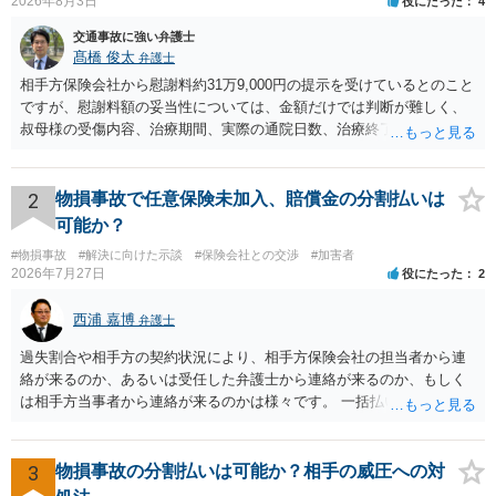
2026年8月3日
役にたった
4
交通事故に強い弁護士
髙橋 俊太
弁護士
相手方保険会社から慰謝料約31万9,000円の提示を受けているとのこと
ですが、慰謝料額の妥当性については、金額だけでは判断が難しく、
叔母様の受傷内容、治療期間、実際の通院日数、治療終了の経緯、後
遺症の有無、相手方保険会社から提示されている示談内容の内訳等を
確認する必要があります。保険会社から提示される慰謝料額について
は、弁護士が介入することにより増額を検討できる場合がありますの
2
物損事故で任意保険未加入、賠償金の分割払いは
で、以下の資料・情報を準備した上で、弁護士に個別に相談すること
可能か？
をお勧めいたします。 ・相手方保険会社から届いている示談金額の提
#物損事故
#解決に向けた示談
#保険会社との交渉
#加害者
示書類 ・叔母様の診断名、けがの内容 ・治療開始日及び治療終了日
2026年7月27日
役にたった
2
・入院の有無、通院回数 ・現在も症状が残っているか ・叔母様ご本人
やご家族等が加入している保険に、今回の事故で利用できる弁護士費
西浦 嘉博
弁護士
用特約が付帯しているか なお、被害者は叔母様ご本人となりますの
で、弁護士が受任する場合には、叔母様ご本人の依頼意思等を確認す
過失割合や相手方の契約状況により、相手方保険会社の担当者から連
る必要があります。日本語での十分な意思疎通が難しいとのことです
絡が来るのか、あるいは受任した弁護士から連絡が来るのか、もしく
ので、そのあたりのご事情も踏まえて、依頼意思の確認方法等を検討
は相手方当事者から連絡が来るのかは様々です。 一括払いや分割払い
する必要があると思われます。
は、和解交渉の際の条件となります。 相手方が相談者さんの損害賠償
金の支払いにつき、分割払いに合意すれば、和解は可能です。 他方で
合意しなければ和解できないことになります。 今後の見通しを知る為
3
物損事故の分割払いは可能か？相手の威圧への対
に、交渉の方向性につき、最寄りの法律事務所で相談だけでもされる