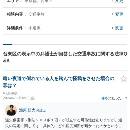
エリア
東京都、台東区
変更
相談内容
交通事故
変更
詳細条件
未選択
変更
台東区の表示中の弁護士が回答した交通事故に関する法律Q
&A
暗い夜道で倒れている人を踏んで怪我をさせた場合の
罪は？
#人身事故
2024年08月09日(金)
役にたった
2
漆原 照大
弁護士
過失傷害罪（刑法２０９条１項）が成立する可能性はありますが、過
失の認定に関しては、具体的にどの程度周囲が暗かったのかというこ