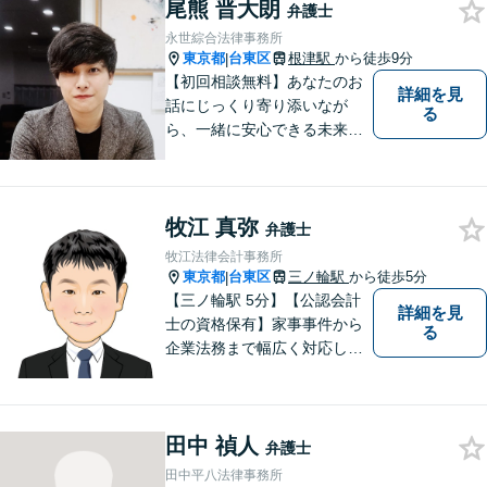
尾熊 晋大朗
弁護士
永世綜合法律事務所
東京都
台東区
根津駅
から徒歩9分
|
【初回相談無料】あなたのお
詳細を見
話にじっくり寄り添いなが
る
ら、一緒に安心できる未来を
目指します。どんなに小さな
お悩みでも気軽にご相談いた
だける「安心して頼れる弁護
牧江 真弥
士」を目指しています。休日
弁護士
や夜間相談も柔軟に対応【根
牧江法律会計事務所
津駅9分】
東京都
台東区
三ノ輪駅
から徒歩5分
|
【三ノ輪駅 5分】【公認会計
詳細を見
士の資格保有】家事事件から
る
企業法務まで幅広く対応して
います。弁護士資格の他に公
認会計士の資格も取得してい
るため、財務・法務の両側面
田中 禎人
からサポート可能です。まず
弁護士
は話を聞いてみたいという方
田中平八法律事務所