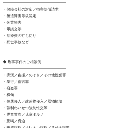
━━━━━━━━━━━━━━━━━
・保険会社の対応／損害賠償請求
・後遺障害等級認定
・休業損害
・示談交渉
・治療費の打ち切り
・死亡事故など
◆ 刑事事件のご相談例
━━━━━━━━━━━━━━━━━
・痴漢／盗撮／のぞき／その他性犯罪
・暴行／傷害罪
・窃盗罪
・横領
・住居侵入／建造物侵入／器物損壊
・強制わいせつ強制性交等
・児童買春／児童ポルノ
・恐喝／脅迫
・投資詐欺／オレオレ詐欺／還付金詐欺