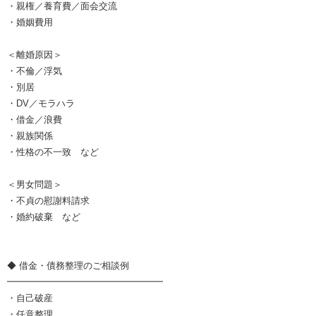
・親権／養育費／面会交流
・婚姻費用
＜離婚原因＞
・不倫／浮気
・別居
・DV／モラハラ
・借金／浪費
・親族関係
・性格の不一致 など
＜男女問題＞
・不貞の慰謝料請求
・婚約破棄 など
◆ 借金・債務整理のご相談例
━━━━━━━━━━━━━━━━━
・自己破産
・任意整理