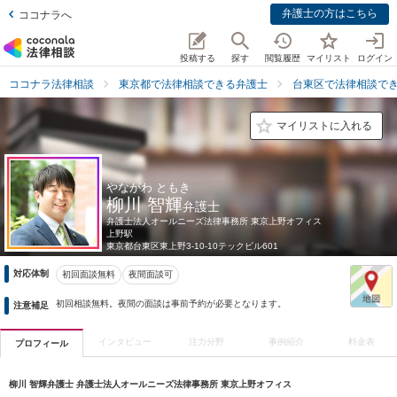
弁護士の方はこちら
ココナラへ
投稿する
探す
閲覧履歴
マイリスト
ログイン
ココナラ法律相談
東京都で法律相談できる弁護士
台東区で法律相談で
マイリストに入れる
やながわ ともき
柳川 智輝
弁護士
弁護士法人オールニーズ法律事務所 東京上野オフィス
上野駅
東京都
台東区東上野3-10-10テックビル601
対応体制
初回面談無料
夜間面談可
初回相談無料。夜間の面談は事前予約が必要となります。
注意補足
インタビュー
注力分野
事例紹介
料金表
プロフィール
柳川 智輝弁護士 弁護士法人オールニーズ法律事務所 東京上野オフィス