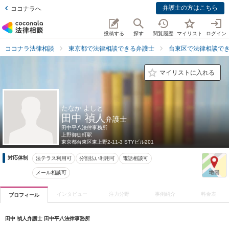
弁護士の方はこちら
ココナラへ
投稿する
探す
閲覧履歴
マイリスト
ログイン
ココナラ法律相談
東京都で法律相談できる弁護士
台東区で法律相談で
マイリストに入れる
たなか よしと
田中 禎人
弁護士
田中平八法律事務所
上野御徒町駅
東京都
台東区東上野2-11-3 STYビル201
対応体制
法テラス利用可
分割払い利用可
電話相談可
メール相談可
インタビュー
注力分野
事例紹介
料金表
プロフィール
田中 禎人弁護士 田中平八法律事務所