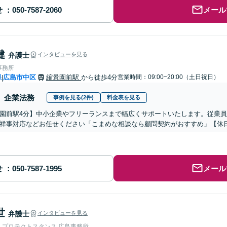
せ
メール
健
弁護士
インタビューを見る
事務所
県
広島市中区
縮景園前駅
から徒歩4分
営業時間：09:00~20:00（土日祝日）
|
企業法務
事例を見る(2件)
料金表を見る
園前駅4分】中小企業やフリーランスまで幅広くサポートいたします。従業
祥事対応などお任せください「こまめな相談なら顧問契約がおすすめ」【休
せ
メール
世
弁護士
インタビューを見る
人プロテクトスタンス 広島事務所