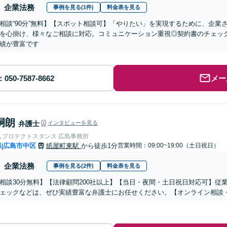
企業法務
事例を見る(1件)
料金表を見る
相談“90分”無料】【スポット相談可】「やりたい」を実現するために、企業
を心掛け、様々なご相談に対応。コミュニケーション重視◎契約書のチェッ
績が豊富です
メー
嗣朗
弁護士
インタビューを見る
人プロテクトスタンス 広島事務所
県
広島市中区
紙屋町東駅
から徒歩1分
営業時間：09:00~19:00（土日祝日）
|
企業法務
事例を見る(2件)
料金表を見る
相談30分無料】【法律顧問200社以上】【当日・夜間・土日祝日対応可】従
ェックなどは、ぜひ実績豊富な弁護士にお任せください。【オンライン相談