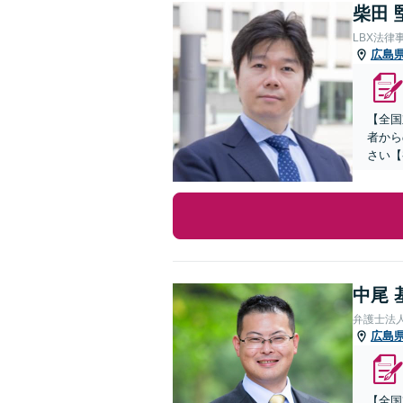
柴田 
LBX法律
広島
【全国
者から
さい【
中尾 
弁護士法
広島
【全国