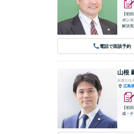
【初回
ポンス
解決実
電話で面談予約
山根 
弁護士法
広島
【初回
成・チ