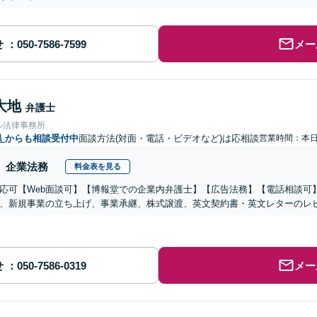
せ
メー
大地
弁護士
ル法律事務所
県
からも相談受付中
面談方法(対面・電話・ビデオなど)は応相談
営業時間：本
企業法務
料金表を見る
応可【Web面談可】【博報堂での企業内弁護士】【広告法務】【電話相談可】Yo
、新規事業の立ち上げ、事業承継、株式譲渡、英文契約書・英文レターのレ
せ
メー