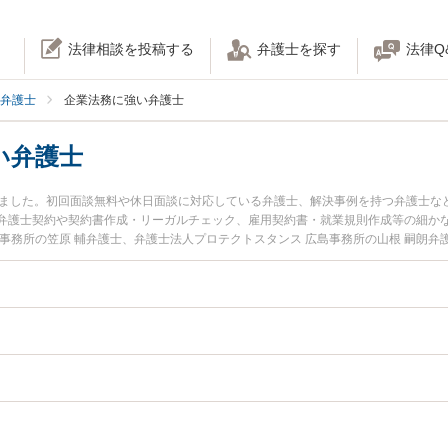
法律相談を投稿する
弁護士を探す
法律Q
弁護士
企業法務に強い弁護士
い弁護士
りました。初回面談無料や休日面談に対応している弁護士、解決事例を持つ弁護士な
弁護士契約や契約書作成・リーガルチェック、雇用契約書・就業規則作成等の細か
事務所の笠原 輔弁護士、弁護士法人プロテクトスタンス 広島事務所の山根 嗣朗
発生した企業法務のトラブルを今すぐに弁護士に相談したい』『企業法務のトラブ
島県内の弁護士に相談予約したい』などでお困りの相談者さんにおすすめです。