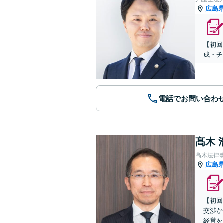
広島
【初回
成・チ
電話でお問い合わ
髙木 
髙木法律
広島
【初回
交渉か
経営を