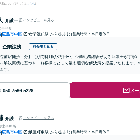
結果について詳しくは
こちら
)
人
弁護士
インタビューを見る
律事務所
県
広島市中区
女学院前駅
から徒歩1分
営業時間：本日定休日
|
企業法務
料金表を見る
院前駅徒歩１分】【顧問料月額3万円〜】企業勤務経験がある弁護士が丁寧
ル解決実績に基づき、お客様にとって最も適切な解決策を提案いたします。
ます。
メー
輔
弁護士
インタビューを見る
法律事務所
県
広島市中区
紙屋町東駅
から徒歩1分
営業時間：本日定休日
|