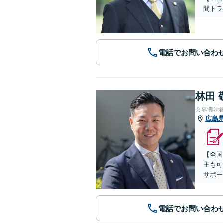
間トラ
電話でお問い合わ
林田 
玄界灘法
広島
【全国
主も可
サポー
電話でお問い合わ