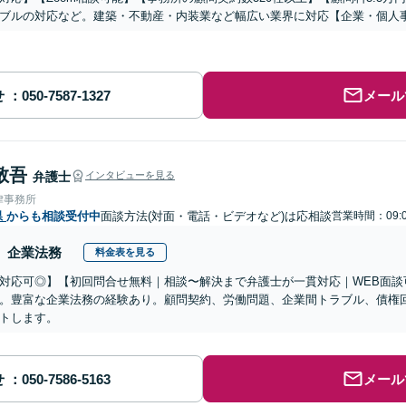
ブルの対応など。建築・不動産・内装業など幅広い業界に対応【企業・個人
せ
メール
敬吾
弁護士
インタビューを見る
律事務所
県
からも相談受付中
面談方法(対面・電話・ビデオなど)は応相談
営業時間：09:
企業法務
料金表を見る
対応可◎】【初回問合せ無料｜相談〜解決まで弁護士が一貫対応｜WEB面談
。豊富な企業法務の経験あり。顧問契約、労働問題、企業間トラブル、債権
トします。
せ
メール