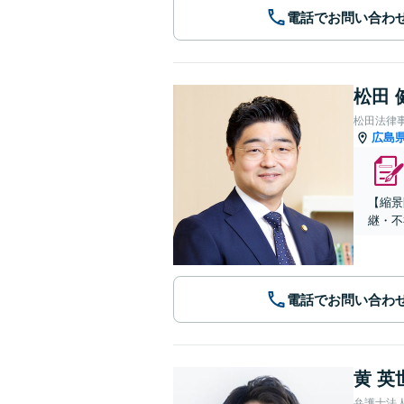
電話でお問い合わ
松田 
松田法律
広島
【縮景
継・不
電話でお問い合わ
黄 英
弁護士法