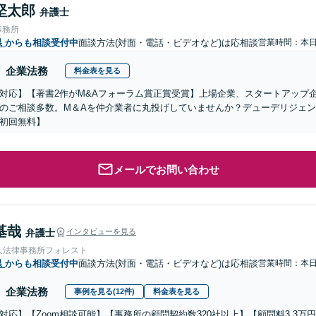
堅太郎
弁護士
事務所
県
からも相談受付中
面談方法(対面・電話・ビデオなど)は応相談
営業時間：本
企業法務
料金表を見る
対応】【著書2作がM&Aフォーラム賞正賞受賞】上場企業、スタートアップ
のご相談多数。M＆Aを仲介業者に丸投げしていませんか？デューデリジェ
初回無料】
メールでお問い合わせ
基哉
弁護士
インタビューを見る
人法律事務所フォレスト
県
からも相談受付中
面談方法(対面・電話・ビデオなど)は応相談
営業時間：本
企業法務
事例を見る(12件)
料金表を見る
対応】【Zoom相談可能】【事務所の顧問契約数320社以上】【顧問料3.3