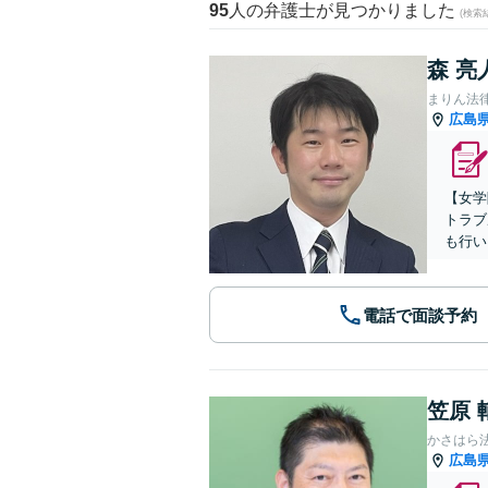
95
人の弁護士が見つかりました
(検索
森 亮
まりん法
広島
【女学
トラブ
も行い
電話で面談予約
笠原 
かさはら
広島