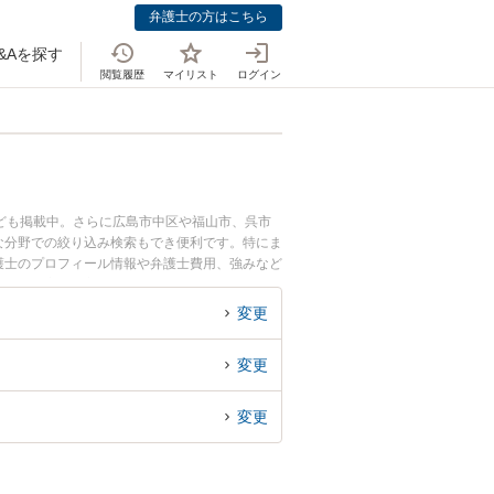
弁護士の方はこちら
&Aを探す
閲覧履歴
マイリスト
ログイン
ども掲載中。さらに広島市中区や福山市、呉市
な分野での絞り込み検索もでき便利です。特にま
弁護士のプロフィール情報や弁護士費用、強みなど
ル解決の実績豊富な近くの弁護士を検索したい』
変更
変更
変更