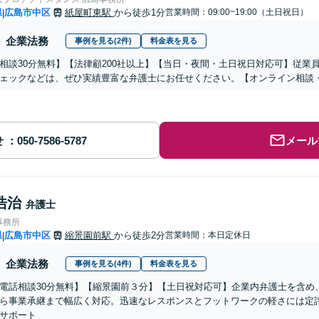
県
広島市中区
紙屋町東駅
から徒歩1分
営業時間：09:00~19:00（土日祝日）
|
企業法務
事例を見る(2件)
料金表を見る
相談30分無料】【法律顧200社以上】【当日・夜間・土日祝日対応可】従業
ェックなどは、ぜひ実績豊富な弁護士にお任せください。【オンライン相談
せ
メール
浩治
弁護士
事務所
県
広島市中区
縮景園前駅
から徒歩2分
営業時間：本日定休日
|
企業法務
事例を見る(4件)
料金表を見る
電話相談30分無料】【縮景園前３分】【土日祝対応可】​企業内弁護士を含め
ら事業承継まで幅広く対応。迅速なレスポンスとフットワークの軽さには定
サポート​