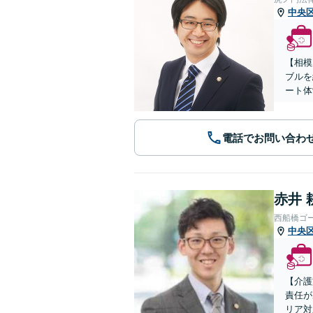
中央
【相模
ブルを
ート体
電話でお問い合わ
赤井 
西船橋ゴ
中央
【介護
責任が
リア対