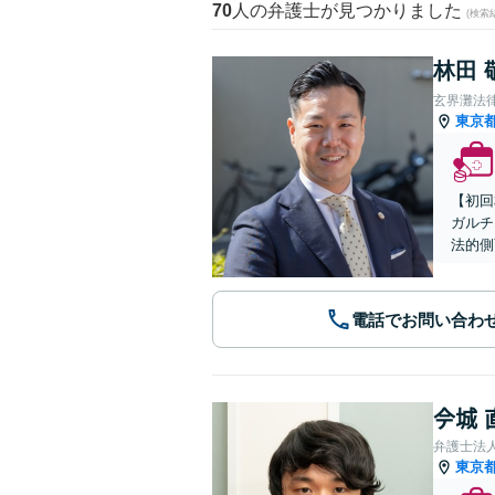
70
人の弁護士が見つかりました
(検索
林田 
玄界灘法
東京
【初回
ガルチ
法的側
電話でお問い合わ
𫝆城
弁護士法
東京