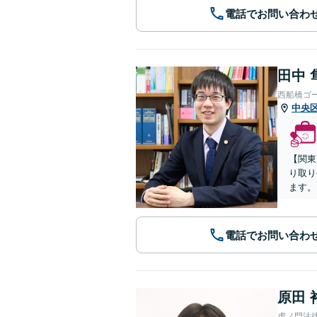
電話でお問い合わ
田中 
西船橋ゴ
中央
【関東
り取り
ます。
電話でお問い合わ
原田 
虎ノ門法