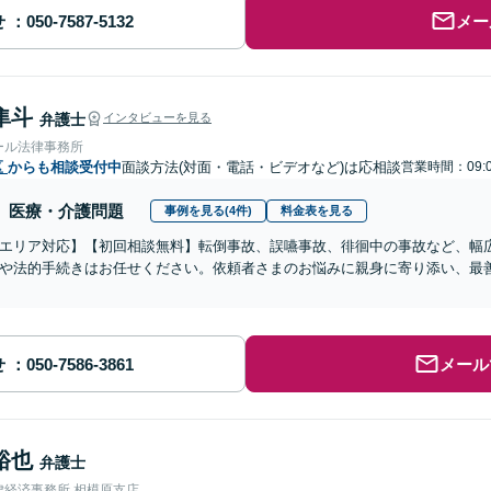
せ
メー
隼斗
弁護士
インタビューを見る
ール法律事務所
区
からも相談受付中
面談方法(対面・電話・ビデオなど)は応相談
営業時間：09:
医療・介護問題
事例を見る(4件)
料金表を見る
エリア対応】【初回相談無料】転倒事故、誤嚥事故、徘徊中の事故など、幅
や法的手続きはお任せください。依頼者さまのお悩みに親身に寄り添い、最
せ
メール
裕也
弁護士
律経済事務所 相模原支店