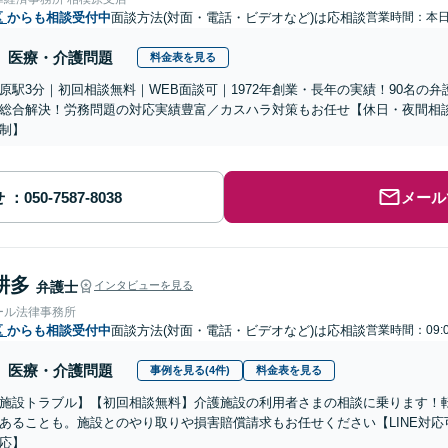
区
からも相談受付中
面談方法(対面・電話・ビデオなど)は応相談
営業時間：本
医療・介護問題
料金表を見る
原駅3分｜初回相談無料｜WEB面談可｜1972年創業・長年の実績！90名の
総合解決！労務問題の対応実績豊富／カスハラ対策もお任せ【休日・夜間相
制】
せ
メール
耕多
弁護士
インタビューを見る
ール法律事務所
区
からも相談受付中
面談方法(対面・電話・ビデオなど)は応相談
営業時間：09:
医療・介護問題
事例を見る(4件)
料金表を見る
施設トラブル】【初回相談無料】介護施設の利用者さまの相談に乗ります！
あることも。施設とのやり取りや損害賠償請求もお任せください【LINE対
応】