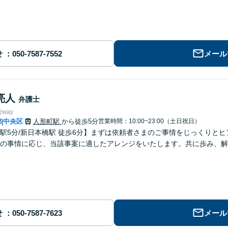
せ
メール
亮人
弁護士
way
都
中央区
人形町駅
から徒歩5分
営業時間：10:00~23:00（土日祝日）
|
駅5分/新日本橋駅 徒歩6分】まずは依頼者さまのご事情をじっくりと
件の事情に応じ、当該事案に適したアレンジをいたします。共に歩み、解
せ
メール