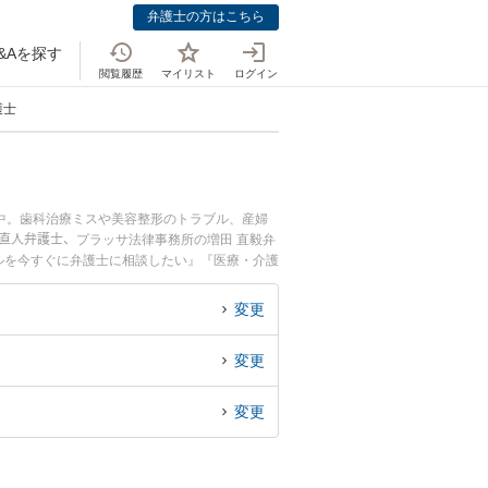
弁護士の方はこちら
&Aを探す
閲覧履歴
マイリスト
ログイン
護士
中。歯科治療ミスや美容整形のトラブル、産婦
直人弁護士、プラッサ法律事務所の増田 直毅弁
ルを今すぐに弁護士に相談したい』『医療・介護
士に相談予約したい』などでお困りの相談者さん
変更
変更
変更