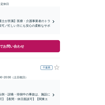
日定休日
弁護士が所属】医療・介護事業者のトラ
談可／忙しい方にも安心の柔軟なサポ
でお問い合わせ
千葉県
00~20:00（土日祝日）
転倒・誤嚥・徘徊中の事故は、施設に
応可】【夜間・休日面談可】【関東エ