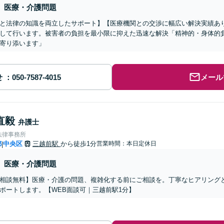
医療・介護問題
と法律の知識を両立したサポート】【医療機関との交渉に幅広い解決実績あ
して行います。被害者の負担を最小限に抑えた迅速な解決「精神的・身体的
寄り添います」
せ
メール
直毅
弁護士
法律事務所
都
中央区
三越前駅
から徒歩1分
営業時間：本日定休日
|
医療・介護問題
相談無料】医療・介護の問題、複雑化する前にご相談を。丁寧なヒアリング
ポートします。【WEB面談可｜三越前駅1分】