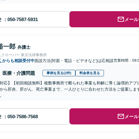
せ
メール
裕一郎
弁護士
人クローバー 東京法律事務所
区
からも相談受付中
面談方法(対面・電話・ビデオなど)は応相談
営業時間：09:
医療・介護問題
事例を見る(2件)
料金表を見る
対応】【初回相談無料】複数事務所で断られた事案も和解に導く論理的アプ
から肝炎、肝がん、死亡事案まで、一人ひとりに合わせた方法をご提案しま
。
せ
メール