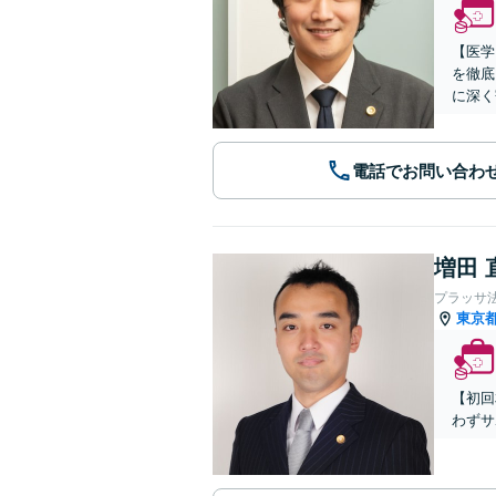
【医学
を徹底
に深く
電話でお問い合わ
増田 
プラッサ
東京
【初回
わずサ