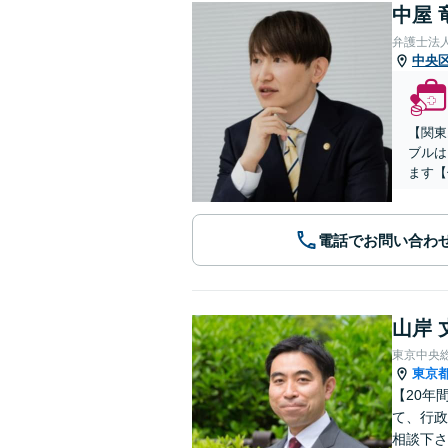
中屋 
弁護士法人
中央
【関東
ブルは
ます【
電話でお問い合わ
山岸 
東京中央
東京
【20年
て、行政
相談下さ