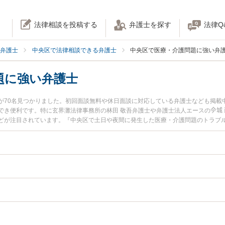
法律相談を投稿する
弁護士を探す
法律Q
弁護士
中央区で法律相談できる弁護士
中央区で医療・介護問題に強い弁
題に強い弁護士
が70名見つかりました。初回面談無料や休日面談に対応している弁護士なども掲載
き便利です。特に玄界灘法律事務所の林田 敬吾弁護士や弁護士法人エースの𫝆城 
どが注目されています。『中央区で土日や夜間に発生した医療・介護問題のトラブ
を検索したい』『初回相談無料で医療・介護問題を法律相談できる中央区内の弁護