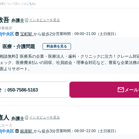
結果について詳しくは
こちら
)
敬吾
弁護士
インタビューを見る
律事務所
都
中央区
宝町駅
から徒歩2分
営業時間：09:00~21:00（土日祝日）
|
医療・介護問題
料金表を見る
相談無料】医療系の企業・医療法人・歯科・クリニックに注力！クレーム対
ェック、医療費未払いの回収、社員総会・理事会対応など。豊富な企業法務
面よりサポート。
せ
メール
 直人
インタビューを見る
弁護士
人エース
都
中央区
銀座駅
から徒歩3分
営業時間：08:00~22:00（土日祝日）
|