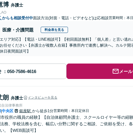
竜博
弁護士
AO
区
からも相談受付中
面談方法(対面・電話・ビデオなど)は応相談
営業時間：本
医療・介護問題
料金表を見る
エリア対応】【電話・LINE相談可】【初回面談無料】「個人差」と言い逃
お任せください【弁護士が複数人在籍】事務所内で連携し解決へ。カルテ開
休日夜間面談可】
せ
メール
丈朗
弁護士
インタビューを見る
総合法律事務所
都
中央区
銀座駅
から徒歩1分
営業時間：本日定休日
|
間市役所の職員の経験】【自治体顧問弁護士、スクールロイヤー等の経
法務、学校法務を含む、幅広い分野に関するご相談、ご依頼を受け、各
い。【WEB面談可】