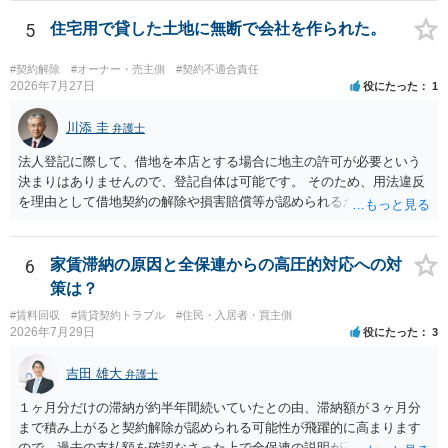
交渉である以上賃借人が拒んだ場合には入りませんが、提案するのは
良い方法と思います。
5
住宅用で貸した土地に無断で会社を作られた。
#契約解除
#オーナー・売主側
#契約不適合責任
2026年7月27日
役にたった
1
川添 圭
弁護士
法人登記に際して、借地を本店とする場合に地主の許可が必要という
決まりはありませんので、登記自体は可能です。 そのため、用法違反
を理由として借地契約の解除や損害賠償等が認められるかどうかが問
題になると思われます。具体的には、「住宅用」というのが、借地人
の建物を住居用に限定する（事業に使用しない）特約があると評価で
きるかどうかが重要でしょう（借地契約締結後に賃借人が建物を店舗
6
家賃滞納の原因と全保連からの高圧的対応への対
に改装したという事案で、住居に限定する特約までは存在しなかった
策は？
として契約解除を認めなかった裁判例があります）。契約条項の記載
#賃料回収
#賃貸契約トラブル
#住民・入居者・買主側
や解釈の問題になりますので、弁護士へ直接相談されることをお勧め
2026年7月29日
役にたった
3
します。
吉田 雄大
弁護士
１ヶ月分だけの滞納が約半年間続いていたとの由、滞納額が３ヶ月分
まで積み上がると契約解除が認められる可能性が飛躍的に高まります
ので、過去の支払額を確認なさった上で全保連の説明が正しければ、