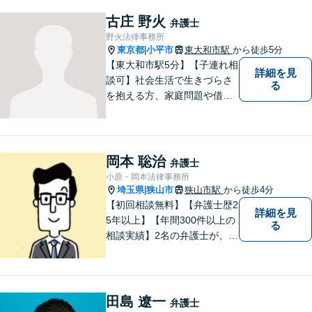
お気軽にご相談ください。ご
納得のいく解決を目指して、
古庄 野火
弁護士
全力を尽くします。【法テラ
野火法律事務所
ス利用可能】
東京都
小平市
東大和市駅
から徒歩5分
|
【東大和市駅5分】【子連れ相
詳細を見
談可】社会生活で生きづらさ
る
を抱える方、家庭問題や借金
問題などでお困りの方に、弁
護士として法律面からサポー
トいたします。【債務初回相
談無料】【分割払い可】【法
岡本 聡治
弁護士
テラス利用可】
小原・岡本法律事務所
埼玉県
狭山市
狭山市駅
から徒歩4分
|
【初回相談無料】【弁護士歴2
詳細を見
5年以上】【年間300件以上の
る
相談実績】2名の弁護士が、さ
まざまな問題を解決します！
【離婚】不倫の慰謝料請求、
財産分与、養育費など、ご相
談ください【相続】税理士や
田島 遼一
弁護士
司法書士などと連携し、複雑