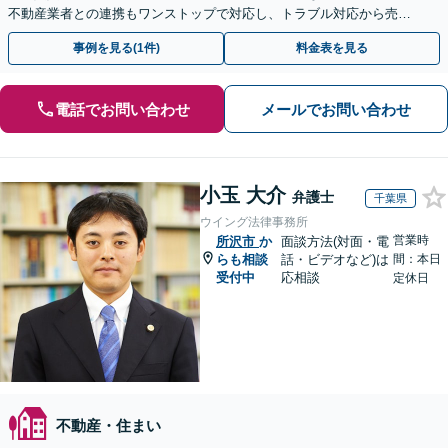
不動産業者との連携もワンストップで対応し、トラブル対応から売却
まで徹底サポート【初回相談無料】
事例を見る(1件)
料金表を見る
電話でお問い合わせ
メールでお問い合わせ
小玉 大介
弁護士
千葉県
ウイング法律事務所
営業時
所沢市
か
面談方法(対面・電
らも相談
話・ビデオなど)は
間：本日
受付中
応相談
定休日
不動産・住まい