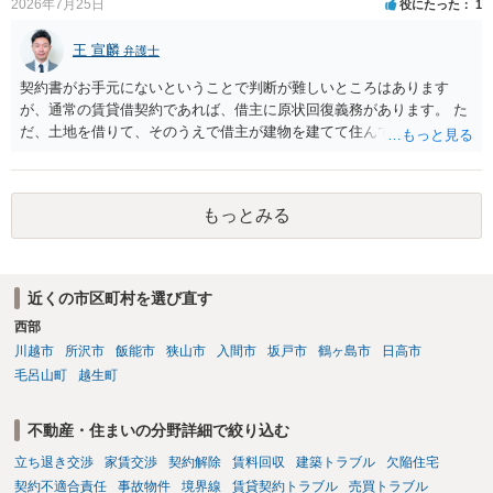
2026年7月25日
役にたった
1
のも一つでしょう。
王 宣麟
弁護士
契約書がお手元にないということで判断が難しいところはあります
が、通常の賃貸借契約であれば、借主に原状回復義務があります。 た
だ、土地を借りて、そのうえで借主が建物を建てて住んでいたケース
とは異なり、地付き一戸建て住宅（貸主所有）自体を賃借していたの
であれば、建物を収去して土地を明渡す義務は原則生じないはずで
す。 その後、建物を平屋に立て替えた場合であっても、貸主の承諾を
もっとみる
得ているのであれば、単純に費用を捻出した側に平屋の所有権が帰属
する、という話になるわけでもないように思います。 そのため、現
状、解体費用を負担することが明確な案件ではないため、まずは相手
に請求の根拠（なぜ当方が平屋の解体費用を負担しなければならない
近くの市区町村を選び直す
のか）を確認されてみてはいかがでしょうか。
西部
川越市
所沢市
飯能市
狭山市
入間市
坂戸市
鶴ヶ島市
日高市
毛呂山町
越生町
不動産・住まいの分野詳細で絞り込む
立ち退き交渉
家賃交渉
契約解除
賃料回収
建築トラブル
欠陥住宅
契約不適合責任
事故物件
境界線
賃貸契約トラブル
売買トラブル