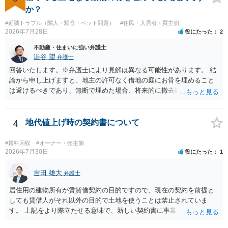
すので、建物を事務所・店舗用に大きく改築する等までなさらない限
か？
り、リスクはそれほど大きくないかもしれません。 しかしそれでも、
#近隣トラブル（隣人・騒音・ペット問題）
#住民・入居者・買主側
大家さんが契約違反を口実に、将来の更新時に更新料の上乗せを要求
2026年7月28日
役にたった
2
したり、立ち退きを迫る材料に使ったりする可能性は否定できませ
ん。
不動産・住まいに強い弁護士
澁谷 望
弁護士
回答いたします。※弁護士により見解は異なる可能性があります。 結
論から申し上げますと、地主の許可なく借地の庭にお骨を埋めること
は避けるべきであり、無断で埋めた場合、将来的に撤去請求や退去時
の損害賠償（原状回復費用）を求められるリスクがあります。 法律
上、自分のペットの遺骨を埋める行為自体は墓地埋葬法違反や不法投
棄には該当しないため、犯罪になるわけではありません。しかし、建
4
地代値上げ時の契約書について
物の所有者は質問者様であっても、土地の所有権はあくまで地主にあ
ります。そのため、地主に無断でお骨を埋める行為は、他人の所有権
#賃料回収
#オーナー・売主側
を侵害する行為や、借地人としての善管注意義務違反とみなされる可
2026年7月30日
役にたった
1
能性が高いのが私見です。 どうしてもお近くで供養されたい場合は、
事前に地主へ相談して許可を得るか、土地に直接埋めずに大きめの鉢
吉田 雄大
弁護士
植え等で供養する「プランター葬」や、ペット霊園等への納骨を検討
居住用の建物所有が賃貸借契約の目的ですので、現在の契約を前提と
されるのが確実かと思います。
しても賃借人がそれ以外の目的で土地を使うことは禁止されていま
す。 上記をより際立たせる意味で、新しい契約書に事業用として用い
ることを禁止する旨を明記することは理に適ったものです。 契約締結