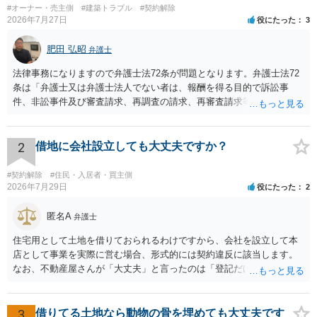
です。
#オーナー・売主側
#建築トラブル
#契約解除
2026年7月27日
役にたった
3
肥田 弘昭
弁護士
法律事務になりますので弁護士法72条が問題となります。弁護士法72
条は「弁護士又は弁護士法人でない者は、報酬を得る目的で訴訟事
件、非訟事件及び審査請求、再調査の請求、再審査請求等行政庁に対
する不服申立事件その他一般の法律事件に関して鑑定、代理、仲裁若
しくは和解その他の法律事務を取り扱い、又はこれらの周旋をするこ
とを業とすることができない。ただし、この法律又は他の法律に別段
2
借地に会社設立しても大丈夫ですか？
の定めがある場合は、この限りでない。」とのことから、報酬を得る
目的がないのであれば適法です。なぜなら、弁護士法72条に違反しな
#契約解除
#住民・入居者・買主側
いのであれば、委任については無償で委任者が受任者に委任できるか
2026年7月29日
役にたった
2
らです。ご参考にしてください。
匿名A
弁護士
住宅用として土地を借りておられるわけですから、会社を設立して本
店として事業を実際に営む場合、形式的には契約違反に該当します。
なお、不動産屋さんが「大丈夫」と言ったのは「登記だけなら実務上
トラブルになることは少ない」という経験則に基づいたものと推測さ
れますが、これは法的な保証ではありません。 ただ、解除まで認めら
れるかどうかについては信頼関係が破壊されたかどうかで判断されま
3
借りてる土地なら動物の骨を埋めても大丈夫です