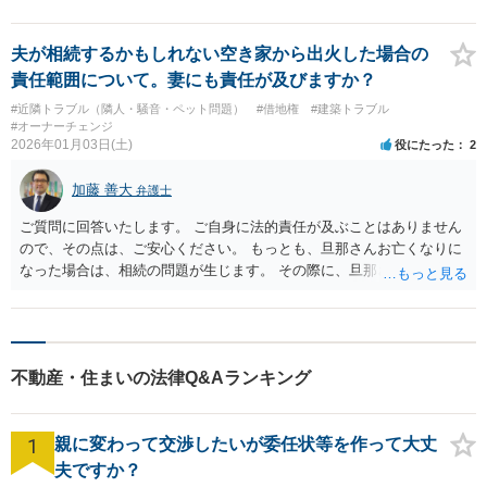
夫が相続するかもしれない空き家から出火した場合の
責任範囲について。妻にも責任が及びますか？
#近隣トラブル（隣人・騒音・ペット問題）
#借地権
#建築トラブル
#オーナーチェンジ
2026年01月03日(土)
役にたった
2
加藤 善大
弁護士
ご質問に回答いたします。 ご自身に法的責任が及ぶことはありません
ので、その点は、ご安心ください。 もっとも、旦那さんお亡くなりに
なった場合は、相続の問題が生じます。 その際に、旦那さんが損害賠
償金の満額の支払ができていない場合は、 その支払債務も相続するこ
とにはなります。 また、建物は旦那さんも２分の１を相続したことに
なっていますが、 遺産分割未了のまま旦那さんが亡くなると、ご質問
者様がその２分の１の分を相続することになります。 借家に建ってい
不動産・住まいの法律Q&Aランキング
る建物の相続問題が２０年以上未解決である理由が不明ではあります
が、 まずはその点をはっきりさせた方がよさそうですね。 ご質問に対
する回答は以上ですが、可能であれば、ご依頼になるかは別にして、
1
親に変わって交渉したいが委任状等を作って大丈
お近くの弁護士に直接相談されて、今後の対応についてアドバイスを
求めることをおすすめいたします。 ご参考にしていただけますと幸い
夫ですか？