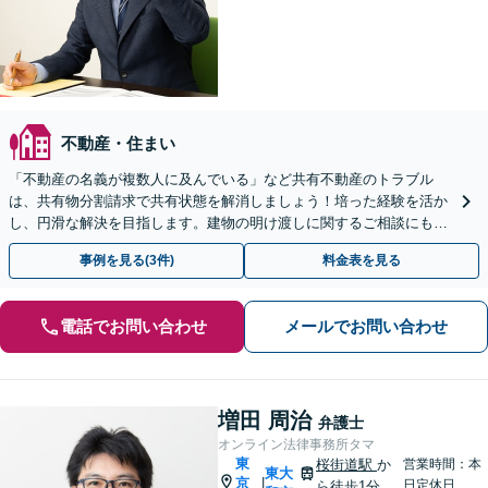
不動産・住まい
「不動産の名義が複数人に及んでいる」など共有不動産のトラブル
は、共有物分割請求で共有状態を解消しましょう！培った経験を活か
し、円滑な解決を目指します。建物の明け渡しに関するご相談にも対
応しています【夜間相談可｜Web面談可】【清瀬駅1分】
事例を見る(3件)
料金表を見る
電話でお問い合わせ
メールでお問い合わせ
増田 周治
弁護士
オンライン法律事務所タマ
東
桜街道駅
か
営業時間：本
東大
京
|
日定休日
ら徒歩1分