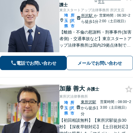
見る
護士
東京スタートアップ法律事務所 所沢支店
埼
所
所沢駅
か
営業時間：06:30~2
玉
沢
|
2:00（土日祝日）
ら徒歩1分
県
市
【離婚・不倫の慰謝料・刑事事件(加害
者側)・交通事故など】東京スタートア
ップ法律事務所は国内29拠点体制で全
国対応！【ご自宅からの電話相談にも
対応(法律相談は完全予約制)】各分野で
電話でお問い合わせ
メールでお問い合わせ
専門性の高い弁護士が寄り添い解決を
サポートします。
加藤 善大
弁護士
東所沢法律事務所
東所沢駅
営業時間：08:00~2
埼
所
3:00（土日祝日）
玉
沢
から徒歩1
|
県
市
分
【初回相談無料】【東所沢駅徒歩30
秒】【深夜早朝対応】【土日祝対応】