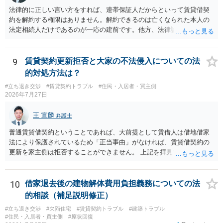
有効とされています。 今後の交渉では、①現在は普通借家契約が継続
法律的に正しい言い方をすれば、連帯保証人だからといって賃貸借契
しており定期借家への変更に合意していないこと、②貸主側の事情
約を解約する権限はありません。解約できるのは亡くなられた本人の
（誰が所有者で誰が実際に住む予定か等）を具体的に書面で説明して
法定相続人だけであるのが一応の建前です。他方、法律論はさてお
ほしいこと、③自分たちの居住継続の必要性を丁寧に伝えること、を
き、事実上であれ明渡が完了すれば賃貸人としてはそれ以上のことを
基本方針としたうえで、仮に一定時期の退去を検討する場合には、立
する動機づけがなくなります。 今回進められつつある手続はあくまで
退料・引越費用・原状回復費用負担などの条件を明確にした書面を作
も、建物を賃貸人に一日も早く明け渡すための便宜的方法として理解
9
賃貸契約更新拒否と大家の不法侵入についての法
成することが重要です。 契約書では、更新条項・解除条項・期間の定
するのが良いと思います。またその方法で進めた方が、連帯保証人で
的対処方法は？
め・定期借家に関する記載の有無、これまでの更新時の合意内容
あるお知り合いさんにとっても、自身の経済的負担を最小限に食い止
（「今回で最後」などの文言）が、借主不利な特約として無効になり
#立ち退き交渉
#賃貸契約トラブル
#住民・入居者・買主側
められるため望ましいやり方だといえます。
2026年7月27日
得るかどうかも含めて検討ポイントになりますので、署名押印前に内
容を十分に確認し、不明点は弁護士に相談することをおすすめしま
王 宣麟
す。
弁護士
普通賃貸借契約ということであれば、大前提として賃借人は借地借家
法により保護されているため「正当事由」がなければ、賃貸借契約の
更新を家主側は拒否することができません。 上記を拝見する限り、通
常どおり賃料を支払い続けている状況であれば、単に「部屋の内部を
定期確認させてもらないこと」が直ちに正当事由に当たるとは思えま
せんので、更新拒絶を拒否される方向性でよろしいかと存じます。 そ
10
借家退去後の建物解体費用負担義務についての法
の交渉の中で、一定の金銭をもらえれば退去には応じる旨交渉をして
的相談（補足説明修正）
みるのはいかがでしょうか。 過去に賃借人の許可なく無断で賃貸人が
#立ち退き交渉
#欠陥住宅
#賃貸契約トラブル
#建築トラブル
入室する行為自体は不法行為となり、また刑事的にも住居侵入罪が成
#住民・入居者・買主側
#原状回復
立する可能性がありますので、これを理由に一定の金銭賠償を求める