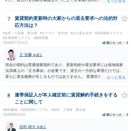
全部又は一部を支払うのが最善の方法です。 約半年間も放置されてい
た理由は気になるところですが、中身のある返答は期待できないと思
います。
7
賃貸契約更新時の大家からの退去要求への法的対
応方法は？
#住民・入居者・買主側
#オーナー・売主側
#立ち退き交渉
#賃貸契約トラブル
#定期借家トラブル
#原状回復
2026年7月21日
役にたった
2
王 宣麟
弁護士
現在の契約は普通借家契約であり、更新拒絶や退去要求には借地借家
法28条上の「正当事由」が必要です。貸主の一方的な希望だけでは、
直ちに退去義務が生じるものではありません。 普通借家契約から定期
借家契約への切り替えは、既存の普通借家契約を合意解約したうえで
新たな定期借家契約を締結する形になりますが、これは任意の合意が
前提であり、借主が同意しなければ成立しません。 12年間の居住実
8
連帯保証人が本人確定前に賃貸解約手続きをする
績、子どもの学校や地域とのつながり、転居費用の準備が困難な事情
ことに関して
などは、借主側の強い居住継続の必要性として正当事由判断において
#契約解除
#賃貸契約トラブル
#住民・入居者・買主側
重視される要素ですので、貸主側にかなり具体的な事情と立退料など
2026年8月3日
役にたった
3
がない限り、更新拒絶が認められるハードルは一般的に高いと考えら
れます。 建物が未登記であること自体は、賃貸借契約の有効性を直ち
吉田 雄大
弁護士
に否定するものではなく、引渡しがされていれば賃貸借の効力は原則