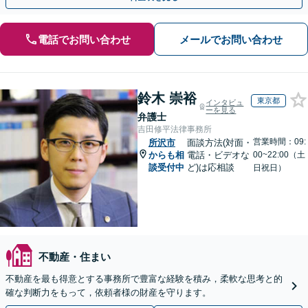
電話でお問い合わせ
メールでお問い合わせ
鈴木 崇裕
東京都
インタビュ
ーを見る
弁護士
吉田修平法律事務所
営業時間：09:
所沢市
面談方法(対面・
からも相
電話・ビデオな
00~22:00（土
談受付中
ど)は応相談
日祝日）
不動産・住まい
不動産を最も得意とする事務所で豊富な経験を積み，柔軟な思考と的
確な判断力をもって，依頼者様の財産を守ります。