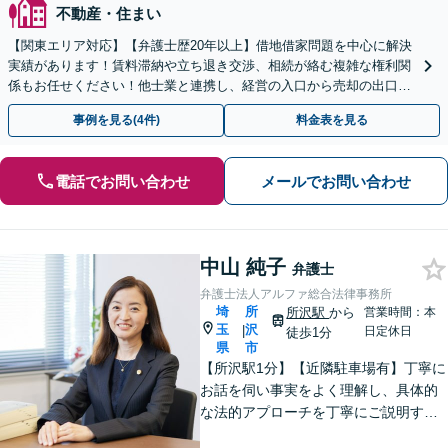
不動産・住まい
【関東エリア対応】【弁護士歴20年以上】借地借家問題を中心に解決
実績があります！賃料滞納や立ち退き交渉、相続が絡む複雑な権利関
係もお任せください！他士業と連携し、経営の入口から売却の出口ま
で一貫サポート【夜間や休日相談も対応可能】
事例を見る(4件)
料金表を見る
電話でお問い合わせ
メールでお問い合わせ
中山 純子
弁護士
弁護士法人アルファ総合法律事務所
埼
所
所沢駅
から
営業時間：本
玉
沢
|
日定休日
徒歩1分
県
市
【所沢駅1分】【近隣駐車場有】丁寧に
お話を伺い事実をよく理解し、具体的
な法的アプローチを丁寧にご説明する
ことを心掛けています。皆様の困りご