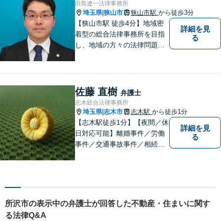
田島遼一法律事務所
な案件も対応。【狭山市駅4
埼玉県
狭山市
狭山市駅
から徒歩3分
|
分】
【狭山市駅 徒歩4分】地域密
詳細を見
着型の総合法律事務所を目指
る
し、地域の方々の法律問題を
迅速かつ良い解決に導けるよ
う最善を尽くします。 法律問
題でお悩みのことがあればお
気軽にご相談ください。
佐藤 直樹
弁護士
志木総合法律事務所
埼玉県
志木市
志木駅
から徒歩1分
|
【志木駅徒歩1分】【夜間／休
詳細を見
日対応可能】離婚事件／労働
る
事件／交通事故事件／相続事
件／土地建物明渡請求事件等
幅広く対応。クレプトマニア
弁護の顕著な実績。夜間の法
律相談・打ち合わせに力を入
れています。【万全のコロナ
所沢市の表示中の弁護士が回答した不動産・住まいに関す
対策】お気軽にご相談くださ
る法律Q&A
い。