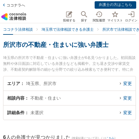
弁護士の方はこちら
ココナラへ
投稿する
探す
閲覧履歴
マイリスト
ログイン
ココナラ法律相談
埼玉県で法律相談できる弁護士
所沢市で法律相談で
所沢市の不動産・住まいに強い弁護士
埼玉県の所沢市で不動産・住まいに強い弁護士が6名見つかりました。初回面談
無料や休日面談に対応している弁護士なども掲載中。立ち退き交渉や家賃交
渉、不動産契約解除等の細かな分野での絞り込み検索もでき便利です。特に弁
護士法人アルファ総合法律事務所の野付 さくら弁護士や弁護士法人アルファ総
合法律事務所の中山 純子弁護士、武蔵野合同法律事務所の加藤 剛毅弁護士のプ
エリア
埼玉県、所沢市
変更
ロフィール情報や弁護士費用、強みなどが注目されています。『所沢市で土日
や夜間に発生した不動産・住まいのトラブルを今すぐに弁護士に相談したい』
相談内容
不動産・住まい
変更
『不動産・住まいのトラブル解決の実績豊富な近くの弁護士を検索したい』
『初回相談無料で不動産・住まいを法律相談できる所沢市内の弁護士に相談予
約したい』などでお困りの相談者さんにおすすめです。
詳細条件
未選択
変更
6
人の弁護士が見つかりました
(検索結果について詳しくは
こちら
)