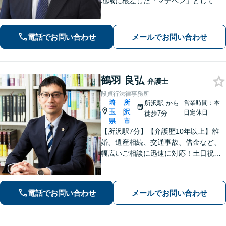
地域に根差した「マチベン」として、
みなさまの法律トラブルに真剣に向き
合います。ご都合に合わせて出張相談
も承ります。リーズナブルな料金体系
電話でお問い合わせ
メールでお問い合わせ
をご提供しています。
鶴羽 良弘
弁護士
段貞行法律事務所
埼
所
所沢駅
から
営業時間：本
玉
沢
|
日定休日
徒歩7分
県
市
【所沢駅7分】【弁護歴10年以上】離
婚、遺産相続、交通事故、借金など、
幅広いご相談に迅速に対応！土日祝夜
間も対応◎1人1人に最適な解決方法を
ご提案します。まずはお気軽にご相談
ください！【初回相談無料】
電話でお問い合わせ
メールでお問い合わせ