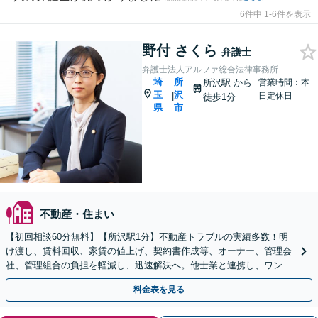
6件中 1-6件を表示
野付 さくら
弁護士
弁護士法人アルファ総合法律事務所
埼
所
所沢駅
から
営業時間：本
玉
沢
|
日定休日
徒歩1分
県
市
不動産・住まい
【初回相談60分無料】【所沢駅1分】不動産トラブルの実績多数！明
け渡し、賃料回収、家賃の値上げ、契約書作成等、オーナー、管理会
社、管理組合の負担を軽減し、迅速解決へ。他士業と連携し、ワンス
トップでサポート【当日・夜間（18時まで）の相談可】
料金表を見る