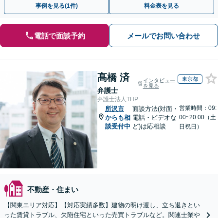
事例を見る(1件)
料金表を見る
電話で面談予約
メールでお問い合わせ
髙橋 済
東京都
インタビュー
を見る
弁護士
弁護士法人THP
営業時間：09:
所沢市
面談方法(対面・
からも相
電話・ビデオな
00~20:00（土
談受付中
ど)は応相談
日祝日）
不動産・住まい
【関東エリア対応】【対応実績多数】建物の明け渡し、立ち退きとい
った賃貸トラブル、欠陥住宅といった売買トラブルなど。関連士業や