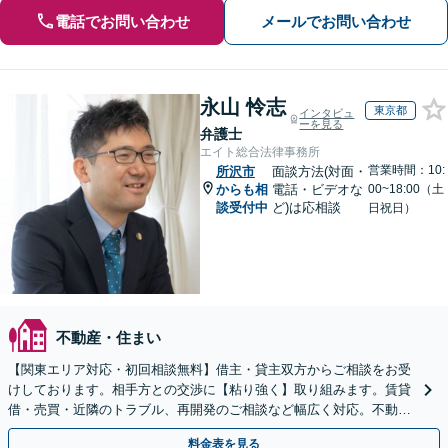
電話でお問い合わせ
メールでお問い合わせ
永山 怜志
東京都
インタビュ
ーを見る
弁護士
エイト総合法律事務所
営業時間：10:
所沢市
面談方法(対面・
からも相
電話・ビデオな
00~18:00（土
談受付中
ど)は応相談
日祝日）
不動産・住まい
【関東エリア対応・初回相談無料】借主・貸主双方からご相談をお受
けしております。相手方との交渉に【粘り強く】取り組みます。賃貸
借・売買・近隣のトラブル、再開発のご相談など幅広く対応。不動産
問題は複雑化しやすいためお早めに弁護士にご相談ください
料金表を見る