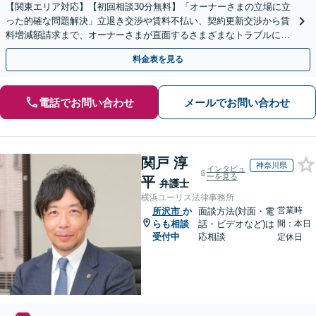
【関東エリア対応】【初回相談30分無料】「オーナーさまの立場に立
った的確な問題解決」立退き交渉や賃料不払い、契約更新交渉から賃
料増減額請求まで、オーナーさまが直面するさまざまなトラブルに対
応「不動産鑑定士・司法書士と連携」【休日相談可】
料金表を見る
電話でお問い合わせ
メールでお問い合わせ
関戸 淳
神奈川県
インタビュ
ーを見る
平
弁護士
横浜ユーリス法律事務所
営業時
所沢市
か
面談方法(対面・電
らも相談
話・ビデオなど)は
間：本日
受付中
応相談
定休日