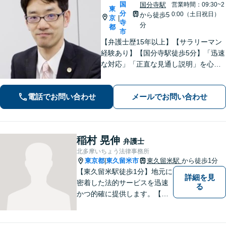
国
国分寺駅
営業時間：09:30~2
東
分
0:00（土日祝日）
から徒歩5
京
|
寺
分
都
市
【弁護士歴15年以上】【サラリーマン
経験あり】【国分寺駅徒歩5分】「迅速
な対応」「正直な見通し説明」を心が
け、遺産相続、勤務先との労働問題を
はじめ、私生活で生じるさまざまな悩
電話でお問い合わせ
メールでお問い合わせ
みに寄り添います！一人ひとりに最適
な解決策をご提案。【夜間・休日相談
可】
稲村 晃伸
弁護士
北多摩いちょう法律事務所
東京都
東久留米市
東久留米駅
から徒歩1分
|
【東久留米駅徒歩1分】地元に
詳細を見
密着した法的サービスを迅速
る
かつ的確に提供します。【当
日／夜間／休日対応可能】法
律トラブルでお悩みの方は、