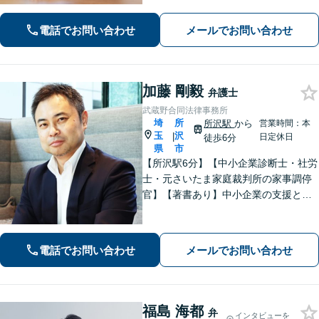
とに寄り添い、可能な解決策を探すお
手伝いをいたします。どうぞお気軽に
電話でお問い合わせ
メールでお問い合わせ
ご相談ください。
加藤 剛毅
弁護士
武蔵野合同法律事務所
埼
所
所沢駅
から
営業時間：本
玉
沢
|
日定休日
徒歩6分
県
市
【所沢駅6分】【中小企業診断士・社労
士・元さいたま家庭裁判所の家事調停
官】【著書あり】中小企業の支援と個
人の相続案件に特化しております！専
門性を活かし、依頼者さまお一人おひ
とりのニーズに応じた、最適な解決方
電話でお問い合わせ
メールでお問い合わせ
法をご提案いたします。
福島 海都
弁
インタビューを