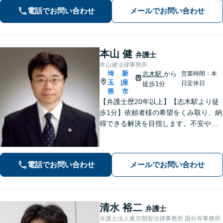
へと導きます【休日夜間対応】【上福
電話でお問い合わせ
メールでお問い合わせ
岡駅8分】【駐車場あり】
本山 健
弁護士
本山健法律事務所
埼
新
志木駅
から
営業時間：本
玉
座
|
日定休日
徒歩1分
県
市
【弁護士歴20年以上】【志木駅より徒
歩1分】依頼者様の希望をくみ取り、納
得できる解決を目指します。不安や疑
問に寄り添いながら適切なご説明をい
たします。男女問題・債務整理・刑事
事件／何でも遠慮せずご相談ください
電話でお問い合わせ
メールでお問い合わせ
【初回面談無料（30分まで）】
清水 裕二
弁護士
弁護士法人東京開智法律事務所 国分寺事務所