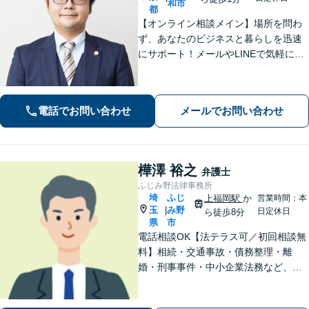
和市
都
【オンライン相談メイン】場所を問わ
ず、あなたのビジネスと暮らしを迅速
にサポート！メールやLINEで気軽につ
ながる身近さと、倒産・労働紛争で磨
いた確かな解決力で、進むべき道を丁
寧に示します。【メール・LINE 受付
電話でお問い合わせ
メールでお問い合わせ
中】
樺澤 裕之
弁護士
ふじみ野法律事務所
埼
ふじ
上福岡駅
か
営業時間：本
玉
み野
|
日定休日
ら徒歩8分
県
市
電話相談OK【法テラス可／初回相談無
料】相続・交通事故・債務整理・離
婚・刑事事件・中小企業法務など、お
困りごとは気兼ねなくご相談くださ
い！一人ひとり真摯に向き合い、解決