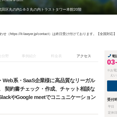
代田区丸の内1-8-3 丸の内トラストタワー本館20階
（https://it-lawyer.jp/contact）は終日受け付けております。【全
力分野
事例紹介
料金表
アクセス
電
03
※お電
えい
・Web系・SaaS企業様に高品質なリーガル
。 契約書チェック・作成、チャット相談な
ckやGoogle meetでコニュニケーション
受付
平日
定休