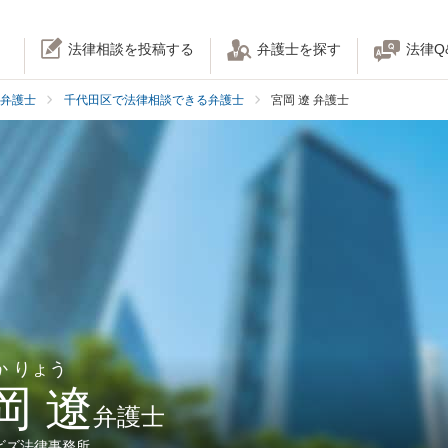
法律相談を投稿する
弁護士を探す
法律Q
弁護士
千代田区で法律相談できる弁護士
宮岡 遼 弁護士
か りょう
岡 遼
弁護士
ビズ法律事務所