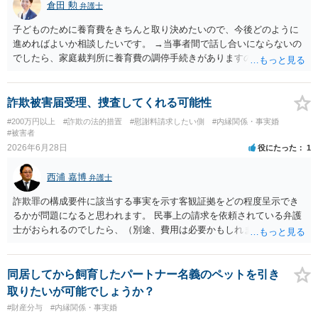
倉田 勲
弁護士
子どものために養育費をきちんと取り決めたいので、今後どのように
進めればよいか相談したいです。 →当事者間で話し合いにならないの
でしたら、家庭裁判所に養育費の調停手続きがありますので、そちら
をご利用ください。 調停手続きであれば調停委員が相手方と話をして
養育費の金額を決めるよう勧めてくれます。 仮に合意が成立しなけれ
ば裁判官が金額を判断する審判手続きに進みますので、金額は確実に
詐欺被害届受理、捜査してくれる可能性
決まります。
#200万円以上
#詐欺の法的措置
#慰謝料請求したい側
#内縁関係・事実婚
#被害者
2026年6月28日
役にたった
1
西浦 嘉博
弁護士
詐欺罪の構成要件に該当する事実を示す客観証拠をどの程度呈示でき
るかが問題になると思われます。 民事上の請求を依頼されている弁護
士がおられるのでしたら、（別途、費用は必要かもしれませんが）詐
欺罪の構成要件該当性について相談され、事件の見通しについて意見
を聴かれることを検討されてはいかがでしょうか。
同居してから飼育したパートナー名義のペットを引き
取りたいが可能でしょうか？
#財産分与
#内縁関係・事実婚