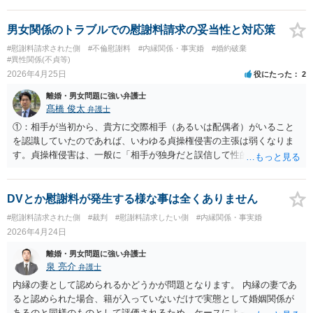
挨拶が婚約をしたことの挨拶であれば、 それに加えて、お二人が結婚
の約束をしていれば、結納等をしていなくても婚約が認められる可能
男女関係のトラブルでの慰謝料請求の妥当性と対応策
性はあります。 （ご記載の内容からは、結婚を目標との記載はありま
#慰謝料請求された側
#不倫慰謝料
#内縁関係・事実婚
#婚約破棄
すが、お二人が結婚の約束をしたとの記載がないため、その点が気に
#異性関係(不貞等)
なるところです。） 以上を前提に、慰謝料請求する場合は、ご記載の
2026年4月25日
役にたった
2
通り、証拠の有無が重要になりますが、ＬＩＮＥで浮気を認めて謝罪
離婚・男女問題に強い弁護士
しているのであれば、 パートナーに対する慰謝料請求の際の証拠とし
髙橋 俊太
弁護士
ては問題ないかもしれません。 （ＬＩＮＥの内容にもよりますが。）
ご質問に対する回答は以上ですが、可能であれば、ご依頼になるかは
①：相手が当初から、貴方に交際相手（あるいは配偶者）がいること
別にして、お近くの弁護士に直接相談されて、今後の対応についてア
を認識していたのであれば、いわゆる貞操権侵害の主張は弱くなりま
ドバイスを求めることをおすすめいたします。 ご参考にしていただけ
す。貞操権侵害は、一般に「相手が独身だと誤信して性的関係を持っ
ますと幸いです。
た」ような場面で問題になり得るからです。婚約に準ずる関係につい
ても、結婚時期、同居予定、親への紹介など、将来の婚姻に向けた具
体的合意が乏しい場合には認定のハードルが高いです。ご相談内容で
DVとか慰謝料が発生する様な事は全くありません
は、相手が当初から事情を知っていたこと、結婚の具体的約束がない
#慰謝料請求された側
#裁判
#慰謝料請求したい側
#内縁関係・事実婚
こと、自由意思で関係が継続していたことからすると、請求の全部ま
2026年4月24日
たは大部分が否定される余地はあります。 ②：仮に一定の違法性が認
められても、200万円は高額という印象です。一般に、男女関係トラブ
離婚・男女問題に強い弁護士
ルの慰謝料は、事情によってかなり幅がありますが、本件のように、
泉 亮介
弁護士
相手が当初から事情を知っていたなら、認容されても低額にとどま
内縁の妻として認められるかどうかが問題となります。 内縁の妻であ
る、あるいは0円となる可能性もあります。 ③：あり得ると思われま
ると認められた場合、籍が入っていないだけで実態として婚姻関係が
す。 少なくとも、相手方が「貴方に交際相手・配偶者がいることを知
あるのと同様のものとして評価されるため、ケースによっては慰謝料