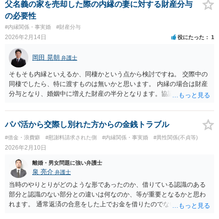
応される場合で、最終的に受け取れる慰謝料の額に違いがあるかとい
かどうかがポイントになります。 といっても、ペットについては、
父名義の家を売却した際の内縁の妻に対する財産分与
う趣旨であれば、 弁護士にご依頼いただいた方が、多くの慰謝料を得
「誰が所有者であるか」を一概に評価できないケースもあると思われ
の必要性
られる可能性は高まるでしょうが、 あくまでも可能性ですので、確実
ます。最も素直なのは、購入資金を出した人が所有者という考え方で
#内縁関係・事実婚
#財産分与
に増額できるというものではありません。 （裁判をされた場合は、認
すが、狂犬病予防法に基づく登録名義人を基準にする考え方もあり得
2026年2月14日
役にたった
1
められる慰謝料の額の１割を弁護士を依頼したことに対する損害とし
るでしょう。購入者が同棲相手へ贈与した（ことで所有権が移転し
て上乗せされることはあります。 例えば、５０万円の慰謝料の場合、
た）という主張がなされるケースも考えられますし、犬が共有財産で
岡田 晃朝
弁護士
５万円を上乗せして、５５万円の支払が認められることがありま
あるという主張がなされる可能性すらあります（もし共有と評価でき
す。） ご質問に対する回答は以上ですが、可能であれば、ご依頼にな
るなら、内縁関係であれば財産分与の問題として、そうでなくても共
そもそも内縁といえるか、同棲かという点から検討ですね。 交際中の
るかは別にして、お近くの弁護士に直接相談されて、今後の対応につ
有物分割請求訴訟の対象という理屈が出てきます）。 このように、実
同棲でしたら、特に渡すものは無いかと思います。 内縁の場合は財産
いてアドバイスを求めることをおすすめいたします。 ご参考にしてい
務上も明確な答えがあるわけではないため、揉めるようであれば訴訟
分与となり、婚姻中に増えた財産の半分となります。協議出来れば必
ただけますと幸いです。
や調停による解決が必要となり、弁護士へ相談・依頼した方がよいか
ずしも拘束はされませんが。 ご記載だと、６０代からの交際ですか
もしれません。
ら、増えた分といっても大きな額にならないかもしれませんし。
パパ活から交際し別れた方からの金銭トラブル
#借金・浪費癖
#慰謝料請求された側
#内縁関係・事実婚
#異性関係(不貞等)
2026年2月10日
離婚・男女問題に強い弁護士
泉 亮介
弁護士
当時のやりとりがどのような形であったのか、借りている認識のある
部分と認識のない部分との違いは何なのか、等が重要となるかと思わ
れます。 通常返済の合意をした上でお金を借りたのでない限り、交際
期間中に相手から受け取った金銭やプレゼント等の返還義務は認めら