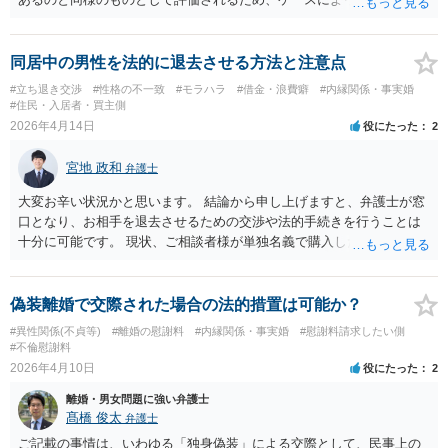
らなかった」「結婚に向けた具体的な約束があった」ことを立証でき
請求が認められる可能性があるでしょう。 一度訴状を弁護士に確認し
なければ、請求の根拠は弱くなります。したがって、今後の対応とし
てもらいアドバイスを受けると良いかと思われます。
ては、相手方が貴方の事情を当初から認識していたこと、結婚の具体
同居中の男性を法的に退去させる方法と注意点
的約束がなかったこと、関係が自由意思に基づくものだったことを、L
#立ち退き交渉
#性格の不一致
#モラハラ
#借金・浪費癖
#内縁関係・事実婚
INEやメール、やり取りの経過などで丁寧に整理することが重要です。
#住民・入居者・買主側
以上のとおり、本件は直ちに高額の支払義務が認められる事案とは言
2026年4月14日
役にたった
2
いにくく、0円または大幅減額の余地がある事案だと思われます。もっ
とも、実際の見通しは証拠関係次第で変わり得ますので、証拠を踏ま
宮地 政和
弁護士
えて個別に弁護士へ確認するのが安全だと考えられます。
大変お辛い状況かと思います。 結論から申し上げますと、弁護士が窓
口となり、お相手を退去させるための交渉や法的手続きを行うことは
十分に可能です。 現状、ご相談者様が単独名義で購入したマンション
にお相手が同居しているということですので、お相手が居住し続ける
ことができる法的な根拠はなさそうです。 まずは弁護士を通じて相手
方と交渉し、それでも話し合いがまとまらないようであれば、裁判手
偽装離婚で交際された場合の法的措置は可能か？
続(建物明渡請求など)に移行することで、退去させることは十分に可能
#異性関係(不貞等)
#離婚の慰謝料
#内縁関係・事実婚
#慰謝料請求したい側
です。 まずは、実績が豊富な弁護士にご相談いただき、手続の見通し
#不倫慰謝料
を立ててみることをお勧めします。
2026年4月10日
役にたった
2
離婚・男女問題に強い弁護士
髙橋 俊太
弁護士
ご記載の事情は、いわゆる「独身偽装」による交際として、民事上の