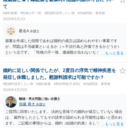
ます。 理由2：目的の達成 結婚後に継父と養子縁組をしても、婚姻中
て
の氏は「夫の氏（C）」が優先されます。しかし、万が一離婚した際に
#婚約破棄
#性格の不一致
#慰謝料請求したい側
#内縁関係・事実婚
は、「離婚直前の旧姓」である「B（養親の氏）」に戻る権利が発生し
2026年5月2日
ます。 流れの整理をすると次のようになります。 婚姻届提出： 氏が
「C」になる。 ↓ 養子縁組届提出： 継父と法律上の親子になる（氏に
匿名A
は影響せずCのまま）。 （万が一の）離婚時： 婚姻前の氏（B）に戻
弁護士
る、または婚氏（C）を続称する選択が可能になる。 この方法であれ
届書を作成した段階であれば婚約の成立は認められやすい事案です
ば、現在お持ちの免許証やクレジットカードの名義は、結婚して「C」
が、問題は不当破棄といえるか（＝不法行為と評価できるかどうか）
になるタイミングで一度だけ変更すれば済みます。 一点だけ注意が必
という点です。 「性格の不一致、価値観が合わないなどを理由に」と
要なのは、「養子縁組」は相続権などにも影響する重大な契約である
いうことであれば、破棄に至る経緯を踏まえて信頼関係が喪失し婚姻
ということです。継父様との合意はもちろん、他の兄弟姉妹とのバラ
を取りやめることにも一定の理由があったと評価されれば（不当破棄
ンスも含め、ご家族でしっかり話し合われた上で進めることをお勧め
とはいえないとして）慰謝料請求が否定される可能性があります。仮
婚約に近しい関係でしたが、2度目の浮気で精神疾患を
いたします。 ご参考になれば。
に不当破棄と評価される事案であっても、一般的に婚約破棄慰謝料は
発症し休職しました。慰謝料請求は可能ですか？
（明らかな不当破棄のケースでも）100万円程度であり、日本の裁判所
#慰謝料請求したい側
#婚約破棄
#異性関係(不貞等)
#内縁関係・事実婚
の慰謝料認定が低い実情に鑑みれば、費用対効果が問題になる可能性
2026年4月29日
もあります。詳細な事情によりますので、弁護士へ直接相談すべきで
す。
離婚・男女問題に強い弁護士
加藤 善大
弁護士
ご質問に回答いたします。 法的な意味での婚約が成立していない場合
は、 裁判をしたとしてもその請求が認められる可能性は低いと思われ
ます。 ご記載の事情からは、婚約（結婚の約束）をしているかどうか
が問題になりそうです。 両家に挨拶しているとのことですので、その