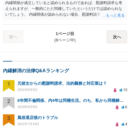
内縁関係が成立していると認められるものであれば、慰謝料請求も考
えられますが、一般的にただ同棲していたというだけでは認められな
いでしょう。 内縁関係が認められない場合、慰謝料請求も難しいかと
思われます。
1ページ目
前へ
次へ
(8ページ中)
内縁解消の法律Q&Aランキング
1
元彼女からの慰謝料請求、法的義務と対応策は？
15
2021年8月5日
2
6年間不倫関係、内4年は同棲生活。のち、私から同棲解消し、手切れ金請求したい。
6
2023年9月8日
3
風俗退店後のトラブル
4
2021年7月24日