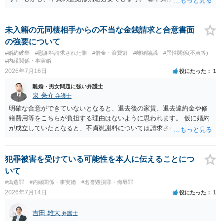
のであれば、こちらが別れを承諾してはいるが、一方的な事実婚の解
消にあたるかどうか そこは協議の余地はあるかもしれませんが、離婚
の場合も相互に帰責性が無ければ（立証できなければ）、慰謝料など
未入籍の元同棲相手からの不当な金銭請求と合意書面
は無いので、意味があるかでしょうね。
の強要について
#婚約破棄
#慰謝料請求された側
#借金・浪費癖
#離婚協議
#異性関係(不貞等)
#内縁関係・事実婚
2026年7月16日
役にたった
1
離婚・男女問題に強い弁護士
泉 亮介
弁護士
明確な合意ができていないとなると、退去後の家賃、退去違約金や修
繕費用等をこちらが負担する理由はないように思われます。 仮に婚約
が成立していたとなると、不貞慰謝料については請求される可能性が
あるため検討しておく必要があるでしょう。 弁護士を立てる予定であ
れば早めに弁護士に相談し、弁護士から回答をさせると良いでしょ
う。
犯罪被害を受けている可能性を本人に伝えることにつ
いて
#偽造罪
#内縁関係・事実婚
#名誉毀損罪・侮辱罪
2026年7月14日
役にたった
1
吉田 雄大
弁護士