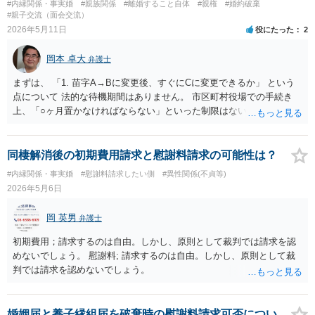
#内縁関係・事実婚
#親族関係
#離婚すること自体
#親権
#婚約破棄
#親子交流（面会交流）
2026年5月11日
役にたった
2
岡本 卓大
弁護士
まずは、 「1. 苗字A→Bに変更後、すぐにCに変更できるか」 という
点について 法的な待機期間はありません。 市区町村役場での手続き
上、「○ヶ月置かなければならない」といった制限はないため、理屈の
上では連日の変更も可能です。 ただし、戸籍の編製（新しい戸籍が作
られるまでの時間）に数日から1週間程度かかる場合があり、その間は
次の届出が受理されない、あるいは一時的に事務が停滞する可能性が
同棲解消後の初期費用請求と慰謝料請求の可能性は？
あります。 次に、 「2. クレジットカードや免許証等の変更につい
#内縁関係・事実婚
#慰謝料請求したい側
#異性関係(不貞等)
て」 A→Bを飛ばして「A→C」の変更で済ませることは可能です。 氏
2026年5月6日
名変更の際、多くの機関では「変更の経緯がわかる公的書類（戸籍謄
本など）」を求められます。戸籍には「苗字AからBに変わり、その後
岡 英男
弁護士
Cになった」という履歴が全て記載されるため、Bの期間にカード等の
名義変更を一切行わず、Cになってから一気に「A→C」へ書き換える
初期費用；請求するのは自由。しかし、原則として裁判では請求を認
手続きを行えば、手間は一度で済みます。 最後に、 「3. 「結婚後の
めないでしょう。 慰謝料; 請求するのは自由。しかし、原則として裁
養子縁組」ルートの妥当性」 ご友人が提案された「婚姻届 → 養子縁
判では請求を認めないでしょう。
組届」の順序が、最も効率的かつ確実です。 理由1：手続きの簡略化
先に氏をBに変える（入籍前に氏を変える）には、家庭裁判所の許可
（氏の変更許可申し立て）が必要になるケースがあり、手間がかかり
婚姻届と養子縁組届を破棄時の慰謝料請求可否につい