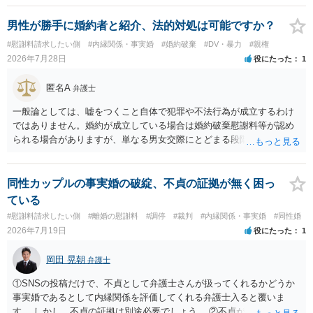
男性が勝手に婚約者と紹介、法的対処は可能ですか？
#慰謝料請求したい側
#内縁関係・事実婚
#婚約破棄
#DV・暴力
#親権
2026年7月28日
役にたった
1
匿名A
弁護士
一般論としては、嘘をつくこと自体で犯罪や不法行為が成立するわけ
ではありません。婚約が成立している場合は婚約破棄慰謝料等が認め
られる場合がありますが、単なる男女交際にとどまる段階の場合、独
身偽装その他貞操権侵害事案は別として、信頼関係破壊行為について
慰謝料は生じないことが多いと思われます。 お怒りはごもっともです
が、仮に交際を進めたとしても後に相手を信頼できなくなる可能性が
同性カップルの事実婚の破綻、不貞の証拠が無く困っ
高かったということですので、むしろ結婚しなくてよかったと割り切
ている
って、交際を終わらせるのがよいと思います。
#慰謝料請求したい側
#離婚の慰謝料
#調停
#裁判
#内縁関係・事実婚
#同性婚
2026年7月19日
役にたった
1
岡田 晃朝
弁護士
①SNSの投稿だけで、不貞として弁護士さんが扱ってくれるかどうか
事実婚であるとして内縁関係を評価してくれる弁護士入ると覆いま
す。 しかし、不貞の証拠は別途必要でしょう。 ②不貞が認められない