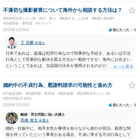
れないことが多いでしょう。
不適切な撮影被害について海外から相談する方法は？
#慰謝料請求したい側
#DV・暴力
#離婚すること自体
#離婚の慰謝料
#内縁関係・事実婚
#モラハラ
2026年1月26日
役にたった
1
王 宣麟
弁護士
日本であれば、盗撮は犯罪行為なので刑事的な手続き、あるいは不法
行為として民事的な解決を図る方法が一般的ですが、海外にお住まい
ということであれば、当該国の法令が適用されるのが原則ですので、
お住まいになられている国の法制度により対応が異なります。 各国の
法制度や、民事訴訟、警察の対応等は異なる可能性がありますので、
一度個別にご相談いただければと思います。 なお、海外在住であって
婚約中の不貞行為、慰謝料請求の可能性と進め方
もZOOM等ウェブ会議の方式により、法律相談自体お受けすることは
#不倫慰謝料
#内縁関係・事実婚
#婚約破棄
#慰謝料請求したい側
可能です。
#異性関係(不貞等)
2026年1月19日
役にたった
1
離婚・男女問題に強い弁護士
髙橋 俊太
弁護士
婚約・妊娠中に、相手女性が事情を知りながら旅行や宿泊、親密な関
係を持っていたという事実がある場合、不貞に準ずる不法行為として