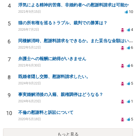
4
浮気による精神的苦痛、非婚約者への慰謝料請求は可能か
10
2021年9月15日
5
猫の所有権を巡るトラブル、裁判での勝算は？
4
2026年7月2日
6
同棲解消時、慰謝料請求をできるか。また妥当な金額はいくらか。
6
2022年5月12日
7
弁護士への報酬に納得がいきません
6
2021年6月30日
8
既婚者隠し交際、慰謝料請求したい。
5
2024年9月22日
9
事実婚解消後の入籍、親権調停はどうなる？
1
2024年6月23日
10
不倫の慰謝料と訴訟について
5
2020年5月18日
もっと見る