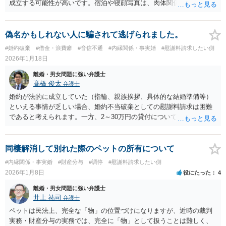
成立する可能性が高いです。宿泊や寝顔写真は、肉体関係を推認させ
る有力な間接証拠になり得ます。慰謝料の目安はとしては50〜150万円
前後になると思われます。 弁護士に依頼せずに進める場合は、内容証
明で事実と請求額を明示して通知して、示談交渉を進めて示談書を取
偽名かもしれない人に騙されて逃げられました。
り交わすという進行になるでしょう。なお、弁護士に相談しながら進
#婚約破棄
#借金・浪費癖
#音信不通
#内縁関係・事実婚
#慰謝料請求したい側
めていくことは可能だと思いますが、無料相談の範囲は超えるでしょ
2026年1月18日
う。
離婚・男女問題に強い弁護士
髙橋 俊太
弁護士
婚約が法的に成立していた（指輪、親族挨拶、具体的な結婚準備等）
といえる事情が乏しい場合、婚約不当破棄としての慰謝料請求は困難
であると考えられます。一方、2～30万円の貸付については、借用書が
なくても、LINEでの金銭授受のやり取りがあれば貸付の証拠となり
得、返還請求できる余地があります。ただし、相手が偽名・所在不明
の場合、回収は現実的に難しいところです。まずは、最寄りの弁護士
同棲解消して別れた際のペットの所有について
に相談することをお勧めいたします。
#内縁関係・事実婚
#財産分与
#調停
#慰謝料請求したい側
2026年1月8日
役にたった
4
離婚・男女問題に強い弁護士
井上 祐司
弁護士
ペットは民法上、完全な「物」の位置づけになりますが、近時の裁判
実務・財産分与の実務では、完全に「物」として扱うことは難しく、