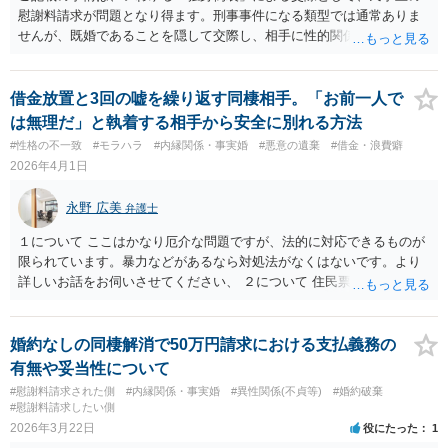
慰謝料請求が問題となり得ます。刑事事件になる類型では通常ありま
せんが、既婚であることを隠して交際し、相手に性的関係や交際継続
の判断をさせた場合には、貞操権侵害となる可能性があります。 実際
に請求が認められるかは、相手が既婚であることを隠していたこと、
貴方がそれを知らずに交際していたこと、その結果として精神的苦痛
借金放置と3回の嘘を繰り返す同棲相手。「お前一人で
を受けたことを、証拠でどこまで示せるかによります。LINEで「離婚
は無理だ」と執着する相手から安全に別れる方法
した」「バツがついた」と説明していた履歴や、交際継続のやり取
#性格の不一致
#モラハラ
#内縁関係・事実婚
#悪意の遺棄
#借金・浪費癖
り、実際には（元）妻と定期的に会っていたことを示すスクリーンシ
2026年4月1日
ョットは、重要な資料になり得ます。なお、相手が婚姻中か否かは、
最終的には戸籍等により確認できるとより確実だと思われます。
永野 広美
弁護士
１について ここはかなり厄介な問題ですが、法的に対応できるものが
限られています。暴力などがあるなら対処法がなくはないです。より
詳しいお話をお伺いさせてください、 ２について 住民票の秘匿措置を
使う方法が考えられます。 3について 当事者同士では話にならないと
思いますので、弁護士を介して話をするのが良いかと思います。 具体
的なことはご相談ください。
婚約なしの同棲解消で50万円請求における支払義務の
有無や妥当性について
#慰謝料請求された側
#内縁関係・事実婚
#異性関係(不貞等)
#婚約破棄
#慰謝料請求したい側
2026年3月22日
役にたった
1