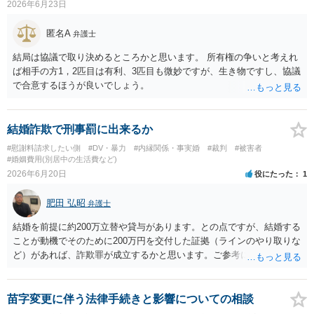
2026年6月23日
匿名A
弁護士
結局は協議で取り決めるところかと思います。 所有権の争いと考えれ
ば相手の方1，2匹目は有利、3匹目も微妙ですが、生き物ですし、協議
で合意するほうが良いでしょう。
結婚詐欺で刑事罰に出来るか
#慰謝料請求したい側
#DV・暴力
#内縁関係・事実婚
#裁判
#被害者
#婚姻費用(別居中の生活費など)
2026年6月20日
役にたった
1
肥田 弘昭
弁護士
結婚を前提に約200万立替や貸与があります。との点ですが、結婚する
ことが動機でそのために200万円を交付した証拠（ラインのやり取りな
ど）があれば、詐欺罪が成立するかと思います。ご参考にしてくださ
い。
苗字変更に伴う法律手続きと影響についての相談