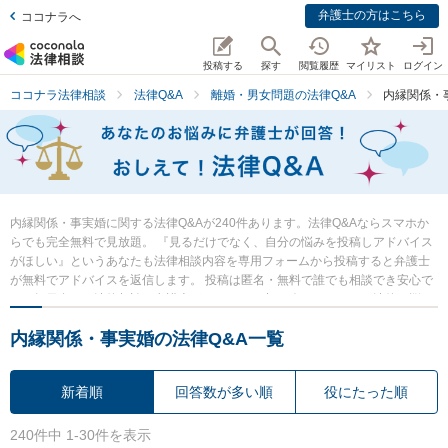
弁護士の方はこちら
ココナラへ
投稿する
探す
閲覧履歴
マイリスト
ログイン
ココナラ法律相談
法律Q&A
離婚・男女問題の法律Q&A
内縁関係・
内縁関係・事実婚に関する法律Q&Aが240件あります。法律Q&Aならスマホか
らでも完全無料で見放題。 『見るだけでなく、自分の悩みを投稿しアドバイス
がほしい』というあなたも法律相談内容を専用フォームから投稿すると弁護士
が無料でアドバイスを返信します。 投稿は匿名・無料で誰でも相談でき安心で
す。毎日多くの法律相談に弁護士がアドバイス中。 今すぐあなたの法律の悩
み・質問を検索・投稿し弁護士の知恵を借りて解決の一歩を踏み出しましょ
内縁関係・事実婚の法律Q&A一覧
う。
新着順
回答数が多い順
役にたった順
240件中 1-30件を表示