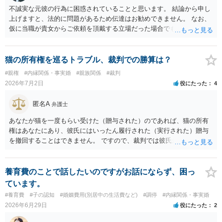
不誠実な元彼の行為に困惑されていることと思います。 結論から申し
上げますと、法的に問題があるため伝達はお勧めできません。 なお、
仮に当職が貴女からご依頼を頂戴する立場だった場合でも、女性の夫
への伝達については「お引き受けできない」旨説明することになりま
す。 文書偽造の事実を当該男性に伝達することは、事実上、妻が不倫
していたことを伝えるのと同じ効果をもちます。もちろん不倫はよく
猫の所有権を巡るトラブル、裁判での勝算は？
ないことですが、それを別の方（とりわけ、女性にとって最も知られ
#親権
#内縁関係・事実婚
#親族関係
#裁判
たくない相手である夫）に事実上であれ伝えることは別の法的問題
2026年7月2日
役にたった
4
（プライバシー権侵害の問題）が発生します。
匿名A
弁護士
あなたが猫を一度もらい受けた（贈与された）のであれば、猫の所有
権はあなたにあり、彼氏にはいったん履行された（実行された）贈与
を撤回することはできません。 ですので、裁判では彼氏が勝つことは
できません。 もっとも、贈与が立証（証明）できるかどうかはご記載
の事情からははっきりしませんので、早めに弁護士に面談相談する方
がいいでしょう。 場合によっては弁護士名で通知等出してもらうほう
養育費のことで話したいのですがお話にならず、困っ
がいいかもしれません。
ています。
#養育費
#子の認知
#婚姻費用(別居中の生活費など)
#調停
#内縁関係・事実婚
2026年6月29日
役にたった
2