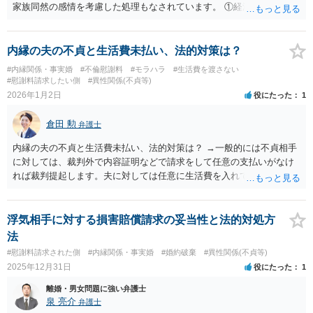
家族同然の感情を考慮した処理もなされています。 ①経済的負担をし
たのは誰か ・購入費用 ・医療機関の受診費用 ・トリミング、その他
のメンテナンス費用 ・飼育代 ②離婚までにペットの世話をしてきたの
は誰か ③ペットは誰になついているか ④ペットに快適な飼育環境を用
内縁の夫の不貞と生活費未払い、法的対策は？
意できる（飼育費用をねん出する）経済的余裕があるのは誰か などが
#内縁関係・事実婚
#不倫慰謝料
#モラハラ
#生活費を渡さない
考慮されます。 「買ったのは俺だ」で単純に片付く話ではありませ
#慰謝料請求したい側
#異性関係(不貞等)
ん。 ですので、相談者が所有権を主張することは十分可能だと思いま
2026年1月2日
役にたった
1
すが、最終的に訴訟まで視野に入れておいた方が良いと考えます。
倉田 勲
弁護士
内縁の夫の不貞と生活費未払い、法的対策は？ →一般的には不貞相手
に対しては、裁判外で内容証明などで請求をして任意の支払いがなけ
れば裁判提起します。夫に対しては任意に生活費を入れてくれないの
であれば家庭裁判所に婚姻費用（生活費）請求の調停手続きがありま
すので、調停申し立てをして生活費を請求することになります。 ご自
身で対応が難しいということであればお近くの法律事務所でご相談の
浮気相手に対する損害賠償請求の妥当性と法的対処方
上、手続きの依頼をすることをご検討ください。
法
#慰謝料請求された側
#内縁関係・事実婚
#婚約破棄
#異性関係(不貞等)
2025年12月31日
役にたった
1
離婚・男女問題に強い弁護士
泉 亮介
弁護士