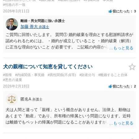
種の男女間トラブルは（自動車の処分がどうなろうが）いずれにせよ
#性格の不一致
揉めることが多いので、弁護士へ相談しておいた方がよいと思いま
2026年3月11日
役にたった
3
す。
離婚・男女問題に強い弁護士
加藤 善大
弁護士
ご質問に回答いたします。 質問① 婚約破棄を理由とする慰謝料請求が
認められるためには、 ・婚約が成立していること ・婚約破棄（解消）
に正当な理由がないこと が必要です。 ご記載の内容からは、結婚の話
をされていないのであれば、婚約が成立していなかったと考える方向
性の事情になります。 もっとも、ご記載のとおり、婚活パーティーで
知り合われたという点は、通常の出会い方と比べて、婚約が認められ
犬の親権について知恵を貸してください
やすい事情かとは思います。 婚約が成立している場合は、性格の不一
#親権
#内縁関係・事実婚
#異性関係(不貞等)
#財産分与
#離婚すること自体
致というだけでは、破棄に正当な理由はない可能性が高いので、慰謝
#悪意の遺棄
料請求が認められる可能性は十分あります。 質問② 要求する金額は、
2026年2月18日
役にたった
2
ご質問者様の自由です。 仮に裁判をした場合に認められる可能性があ
る金額は、５０万円から１００万円程度であることが多いと思われま
匿名A
弁護士
す。 質問③ 「費用差」がどのような趣旨がわかりませんので、弁護士
費用をお支払いになった場合のお手元に残る金額という点の回答をい
犬は人間と違って「親権」という概念がありません。法律上、動物は
たします。 弁士費用はご依頼になる弁護士によって異なりますが、 仮
あくまで「動産」であり、所有権の帰属という問題になります。近時
に慰謝料５０万円が支払われた場合は、弁護士費用等を引いた後にお
は離婚でもペットの帰属が問題になることがありますが、親権の考え
手元に残る金額は、１０万円から２０万円程度になってしまう可能性
方を準用・類推適用するといった状況には至っていないのが現状だと
はあるでしょう。 また、弁護士にご依頼になった場合と、ご自身で対
思います。そのため、基本的な考え方は「犬の所有者」と評価できる