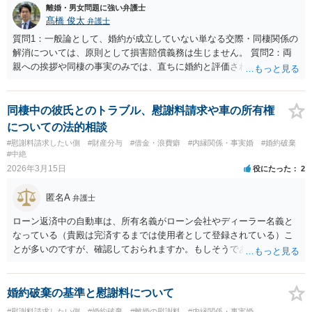
離婚・男女問題に強い弁護士
髙橋 俊太
弁護士
質問1：一般論として、婚約が成立していない単なる交際・同棲関係の
解消については、原則として損害賠償義務は生じません。 質問2：両
親への挨拶や同棲の事実のみでは、直ちに婚約と評価されるとは限り
ません。結婚の具体的合意（入籍時期の決定、式場予約、結納、婚約
指輪の授受など）が重視されます。本件の事情だけで慰謝料や損害賠
償責任が認められることは考えにくいです。 質問3：任意に一定額を
同棲中の彼氏とのトラブル、慰謝料請求や車の所有権
支払う場合は、後日の紛争防止のため、示談書に清算条項を設けるこ
についての法的相談
とが重要です。加えて、接触禁止や口外禁止、違約金条項などを定め
#慰謝料請求したい側
#財産分与
#借金・浪費癖
#内縁関係・事実婚
#婚約破棄
ることで再紛争の予防につながります。文言や範囲により効力が左右
#中絶
されるため、可能であれば弁護士の確認を受けることが望ましいでし
2026年3月15日
役にたった
2
ょう。
匿名A
弁護士
ローン返済中の自動車は、所有名義がローン会社やディーラー名義と
なっている（貴殿は完済するまでは使用者として登録されている）こ
とが多いのですが、確認しておられますか。もしそうであれば、貴殿
に自動車の所有権はないので（所有権留保）、処分するためにはロー
ン会社の同意が必要になります。まずは車検証を確認してみてくださ
い。 所有名義人にかかわらず、書かれた事情だけを前提とすれば、彼
婚約破棄の基準と慰謝料について
氏に自動車の権利を主張することはできないと思います。 なお、この
#慰謝料請求したい側
#婚約破棄
#離婚の慰謝料
#内縁関係・事実婚