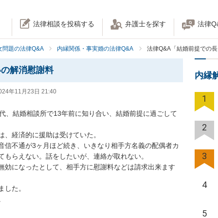
法律相談を投稿する
弁護士を探す
法律Q
女問題の法律Q&A
内縁関係・事実婚の法律Q&A
法律Q&A「結婚前提での
いの解消慰謝料
内縁
024年11月23日 21:40
1
0代、結婚相談所で13年前に知り合い、結婚前提に過ごして
2
は、経済的に援助は受けていた。

音信不通が3ヶ月ほど続き、いきなり相手方名義の配偶者カ
3
てもらえない。話をしたいが、連絡が取れない。

無効になったとして、相手方に慰謝料などは請求出来ます
4
した。

。
5