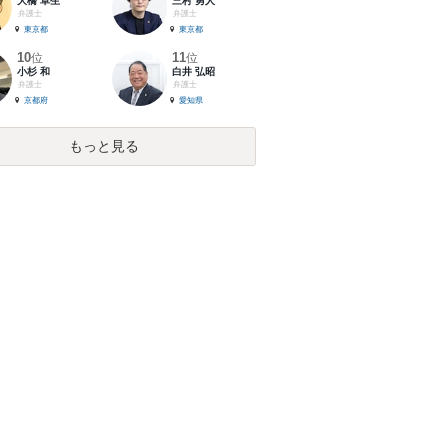
大橋 卓生
三村 勇人
弁護士
弁護士
東京都
東京都
10
11
位
位
小杉 和
白井 弘昭
弁護士
弁護士
京都府
愛知県
もっと見る