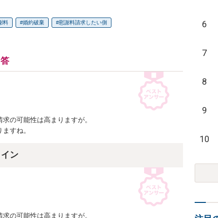
6
謝料
婚約破棄
慰謝料請求したい側
7
回答
8
9
求の可能性は高まりますが。

りますね。
10
ライン
求の可能性は高まりますが。
