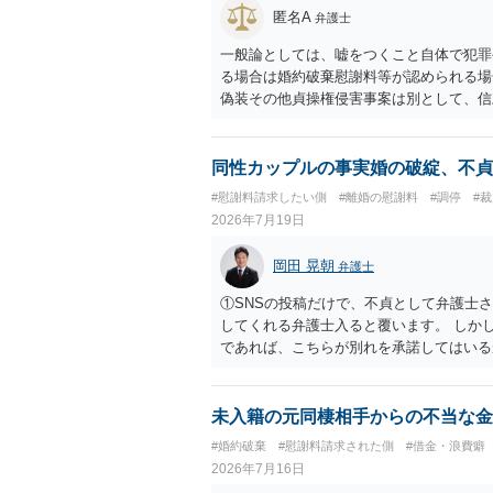
匿名A
弁護士
一般論としては、嘘をつくこと自体で犯罪
る場合は婚約破棄慰謝料等が認められる場
偽装その他貞操権侵害事案は別として、信
ます。 お怒りはごもっともですが、仮に
ったということですので、むしろ結婚しな
ます。
同性カップルの事実婚の破綻、不貞
#慰謝料請求したい側
#離婚の慰謝料
#調停
#
2026年7月19日
岡田 晃朝
弁護士
①SNSの投稿だけで、不貞として弁護士
してくれる弁護士入ると覆います。 しか
であれば、こちらが別れを承諾してはいる
はあるかもしれませんが、離婚の場合も相
いので、意味があるかでしょうね。
未入籍の元同棲相手からの不当な金
#婚約破棄
#慰謝料請求された側
#借金・浪費癖
2026年7月16日