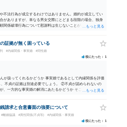
や不法行為が成立するわけではありません。婚約が成立してい
合がありますが、単なる男女交際にとどまる段階の場合、独身
頼関係破壊行為について慰謝料は生じないことが多いと思われ
交際を進めたとしても後に相手を信頼できなくなる可能性が高か
くてよかったと割り切って、交際を終わらせるのがよいと思い
の証拠が無く困っている
裁判
#内縁関係・事実婚
#同性婚
役にたった
1
さんが扱ってくれるかどうか 事実婚であるとして内縁関係を評価
し、不貞の証拠は別途必要でしょう。 ②不貞が認められないの
が、一方的な事実婚の解消にあたるかどうか そこは協議の余地
互に帰責性が無ければ（立証できなければ）、慰謝料などは無
銭請求と合意書面の強要について
#離婚協議
#異性関係(不貞等)
#内縁関係・事実婚
役にたった
1