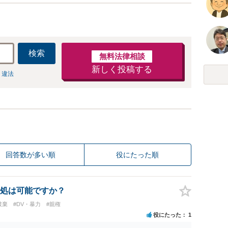
検索
無料法律相談
新しく投稿する
 違法
回答数が多い順
役にたった順
処は可能ですか？
破棄
#DV・暴力
#親権
役にたった
1