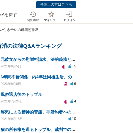
弁護士の方はこちら
&Aを探す
閲覧履歴
マイリスト
ログイン
長い付き合いの解消慰謝料」
解消の法律Q&Aランキング
元彼女からの慰謝料請求、法的義務と対応策は？
15
2021年8月5日
6年間不倫関係、内4年は同棲生活。のち、私から同棲解消し、手切れ金請求したい。
6
2023年9月8日
風俗退店後のトラブル
4
2021年7月24日
浮気による精神的苦痛、非婚約者への慰謝料請求は可能か
10
2021年9月15日
猫の所有権を巡るトラブル、裁判での勝算は？