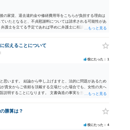
後の家賃、退去違約金や修繕費用等をこちらが負担する理由は
していたとなると、不貞慰謝料については請求される可能性があ
 弁護士を立てる予定であれば早めに弁護士に相談し、弁護士か
に伝えることについて
罪
役にたった
1
と思います。 結論から申し上げますと、法的に問題があるため
職が貴女からご依頼を頂戴する立場だった場合でも、女性の夫へ
旨説明することになります。 文書偽造の事実を当該男性に伝達
とを伝えるのと同じ効果をもちます。もちろん不倫はよくない
性にとって最も知られたくない相手である夫）に事実上であれ
権侵害の問題）が発生します。
の勝算は？
役にたった
4