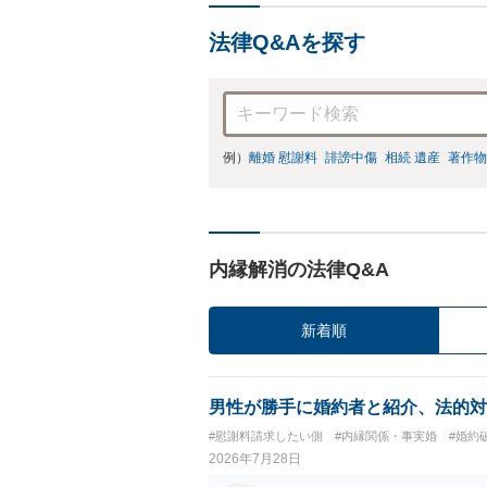
法律Q&Aを探す
例）
離婚 慰謝料
誹謗中傷
相続 遺産
著作物
内縁解消の法律Q&A
新着順
男性が勝手に婚約者と紹介、法的対
#慰謝料請求したい側
#内縁関係・事実婚
#婚約
2026年7月28日