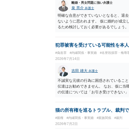
離婚・男女問題に強い弁護士
泉 亮介
弁護士
明確な合意ができていないとなると、退去
ないように思われます。 仮に婚約が成立
るため検討しておく必要があるでしょう。
ら回答をさせると良いでしょう。
犯罪被害を受けている可能性を本人
#偽造罪
#内縁関係・事実婚
#名誉毀損罪・侮辱
2026年7月14日
吉田 雄大
弁護士
不誠実な元彼の行為に困惑されていること
伝達はお勧めできません。 なお、仮に当
の伝達については「お引き受けできない」
することは、事実上、妻が不倫していたこ
ことですが、それを別の方（とりわけ、女
伝えることは別の法的問題（プライバシー
猫の所有権を巡るトラブル、裁判で
#親権
#内縁関係・事実婚
#親族関係
#裁判
2026年7月2日