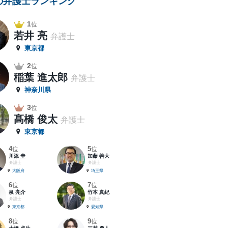
の弁護士ランキング
1
位
若井 亮
弁護士
東京都
2
位
稲葉 進太郎
弁護士
神奈川県
3
位
髙橋 俊太
弁護士
東京都
4
5
位
位
川添 圭
加藤 善大
弁護士
弁護士
大阪府
埼玉県
6
7
位
位
泉 亮介
竹本 真紀
弁護士
弁護士
東京都
愛知県
8
9
位
位