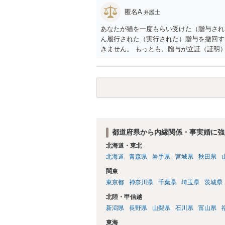
匿名A
弁護士
あなたが猫を一度もらい受けた（贈与され
ん履行された（実行された）贈与を撤回す
きません。 もっとも、贈与が立証（証明
早めに弁護士に面談相談する方がいいでし
いかもしれません。
都道府県から内縁関係・事実婚に強
北海道・東北
北海道
青森県
岩手県
宮城県
秋田県
関東
東京都
神奈川県
千葉県
埼玉県
茨城県
北陸・甲信越
新潟県
長野県
山梨県
石川県
富山県
東海