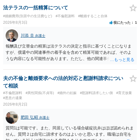
ことを窺わせるものです。）。ですから，慰謝料請求を進めることで
よいと思います。 ただ．慰謝料額については，婚姻破綻に至っていな
法テラスの一括精算について
いとして，この点を考慮されることになるかもしれません。 ②夫との
#婚姻費用(別居中の生活費など)
#不倫慰謝料
#離婚すること自体
今後のことを考えて書いてもらうか否かを検討するのがよいと思いま
2026年8月3日
役にたった
1
す。今ある証拠以上のことを証明（証明力を強めることも含む）でき
るのであれば，前向きに検討を進めるという考え方でもよいでしょ
川添 圭
弁護士
う。慰謝料請求としては証拠として使えることが前提であり，その価
値と夫との関係との均衡のように思います。 ③行政書士に委任をして
報酬及び立替金の精算は法テラスの決定と指示に基づくことになりま
いるのであれば，どのような内容の委任なのか不明ですが，その行政
すが、償還中の関連事件の着手金を含めて精算可能であれば、そのよ
書士との協議になると思います。請求するか，訴訟にするか，その点
うな内容になる可能性があります。ただし、他の関連事件でも相手方
の見極めや，相手方は性交類似行為は認めているのか，それさえも否
から金銭を取得できる場合には個別に考える場合もあります。個別事
定しているのかによって，考え方・進め方は変わってくると思いま
情によって対応が違いますので、法テラスへお尋ねいただいた方が確
す。 ④性交類似行為を認めているにもかかわらず支払を拒否するので
実です。
夫の不倫と離婚要求への法的対応と慰謝料請求につい
あれば，本人（行政書士でも同じだと思います。）への対応ではあま
て相談
り変わらないように思います。減額で折り合えるなら本人様の交渉で
#不倫慰謝料
#異性関係(不貞等)
#婚外の妊娠
#慰謝料請求したい側
#育児放棄
もよいように思いますが，ゼロかどうかの観点であれば，訴訟に進む
#悪意の遺棄
しかなくなるようにも思います。そうしますと，お近くの弁護士に相
2026年8月2日
談して進めることを検討した方がよいようにも思います。
肥田 弘昭
弁護士
質問1は可能です。また、同居している場合破綻抗弁はほぼ認められま
せん。質問２は自宅に請求するのはよいかと思います。職場は自宅を