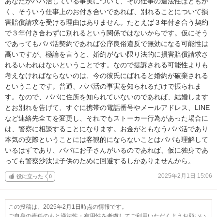
あなたがパパ活している事実について、その仕事の違法性はともか
く、そういう仕事上のお付き合いであれば、別れることについて損
害賠償請求を受ける理由はありません。たとえば３年付き合う契約
で３年付き合わずに別れるという関係ではないからです。仮にそう
であってもパパ活契約であれば公序良俗違反で無効になる可能性は
高いですが、極論を言うと、婚約がない限り法的に損害賠償請求さ
れるいわれはないということです。なので提訴される可能性よりも
考えなければならないのは、今の彼氏にばれると婚約が破棄される
ということです。普通、パパ活の事実を知られるだけで振られま
す。なので、パパに住所を知られていないのであれば、結婚します
とお別れを告げて、すぐに携帯の電話番号やメールアドレス、LINE
など連絡先全てを変更し、それでもストーカー行為があった場合に
は、警察に相談することになります。お金がともなうパパ活であり
本気の交際ということには客観的にならないことはパパも理解して
いるはずであり、パパにお子さんがいるのであれば、仮に独身であ
っても警察沙汰は子供のために回避するしかありませんから。
2025年2月1日 15:06
役に立った
0
この投稿は、2025年2月1日時点の情報です。
ご自身の責任のもと適法性・有用性を考慮してご利用いただくようお願いい