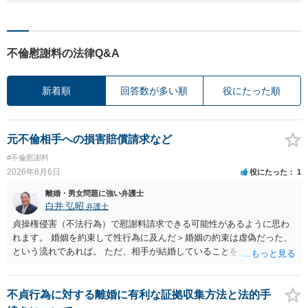
不倫慰謝料の法律Q&A
新着順
回答数が多い順
役にたった順
元不倫相手への損害賠償請求など
#不倫慰謝料
2026年8月6日
役にたった
1
離婚・男女問題に強い弁護士
白井 弘昭
弁護士
貞操権侵害（不法行為）で慰謝料請求できる可能性があるように思わ
れます。 婚姻を約束して性行為に及んだ＞婚姻の約束は虚偽だった、
という流れであれば。 ただ、相手が結婚していることを知って行為に
及んでいるのであれば、婚姻できないことについて相談者さんの帰責
性も認められそうですので、あまり慰謝料は高額にならないように思
われます。 一度、最寄りの弁護士に相談してみてください。
不貞行為に対する離婚に有利な証拠収集方法と法的手