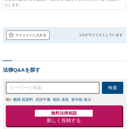
たします。
1人が
マイリストしています
マイリストに入れる
法律Q&Aを探す
検索
例）
離婚 慰謝料
誹謗中傷
相続 遺産
著作物 違法
無料法律相談
新しく投稿する