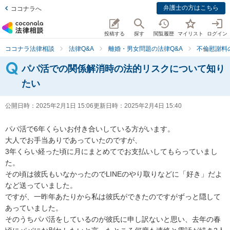
弁護士の方はこちら
ココナラへ
投稿する
探す
閲覧履歴
マイリスト
ログイン
ココナラ法律相談
法律Q&A
離婚・男女問題の法律Q&A
不倫慰謝料
パパ活での関係解消時の法的リスクについて知り
たい
公開日時：
2025年2月1日 15:06
更新日時：
2025年2月4日 15:40
パパ活で6年くらいお付き合いしている方がいます。

大人でお手当ありであっていたのですが、

3年くらい経った頃に月にまとめてでお支払いしてもらっていまし
た。

その頃は彼氏もいなかったのでLINEのやり取りなどに「好き」だよ
など送っていました。

ですが、一昨年あたりから私は彼氏ができたのですがずっと隠して
あっていました。

そのうちパパ活をしているのが彼氏に申し訳ないと思い、去年の春