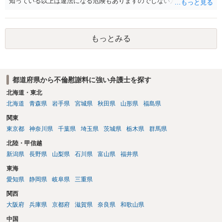
知っている以上は違法になる危険もありますのでしない方が良いで
す。質問３は可能かと思います。質問４は悪意の遺棄などに該当する
かと思います。有責配偶者ですので相手方からの離婚は拒否しても仮
に訴訟されても法的に成立しません。質問５は認知すると養育費支払
もっとみる
い、相続権が発生します。合意があれば法的に可能ですが法律で強制
することはできません。質問６は可能です。質問７は不貞行為の写真
データ（ハメ撮り）、第三者撮影の腕組み写真、夫の自白録音まであ
るのであれば十分かと思います。ご参考にしてください。
都道府県から不倫慰謝料に強い弁護士を探す
北海道・東北
北海道
青森県
岩手県
宮城県
秋田県
山形県
福島県
関東
東京都
神奈川県
千葉県
埼玉県
茨城県
栃木県
群馬県
北陸・甲信越
新潟県
長野県
山梨県
石川県
富山県
福井県
東海
愛知県
静岡県
岐阜県
三重県
関西
大阪府
兵庫県
京都府
滋賀県
奈良県
和歌山県
中国