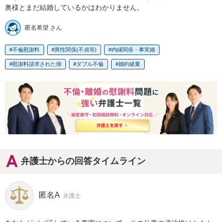
奥様とまだ結婚しているかはわかりません。
匿名希望 さん
不倫慰謝料
異性関係(不貞等)
内縁関係・事実婚
慰謝料請求された側
ダブル不倫
婚約破棄
弁護士からの回答タイムライン
匿名A
弁護士