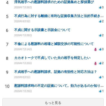
4
浮気相手への慰謝料請求のための証拠集めと探偵選び
3
2026年7月26日
5
不貞行為に対する離婚に有利な証拠収集方法と法的手続きについて
2
2026年8月5日
6
不貞に関する示談書と示談金について
2
2026年7月28日
7
不倫による慰謝料の相場と減額交渉の可能性について
3
2026年7月14日
8
カカオトークで不貞していた夫の相手を特定したい
2
2026年7月20日
9
不貞相手への慰謝料請求、証拠の有効性と対応方法は？
1
2026年8月5日
10
慰謝料請求時の不定の証拠について。効力があるのか知りたい。
1
2026年7月29日
もっと見る