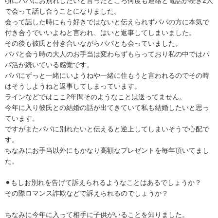
頃にパパにお別れしたいと言ったところ何度も連絡と電話が続き2人
で会って話し合うことになりました。

会って話した時にもう好きではないと伝えられずパパの方に本気で
付き合うでいいよねと言われ、はいと返事してしまいました。

その後も彼氏と付き合いながらパパとも会っていました。

パパと会う時の大人のお手当は変わらずもらっており私の中ではパ
パ活が続いている感覚です。

パパにずっと一緒にいようねや一緒に住もうと言われるのでその時
はそうしようねと返事してしまっています。

ラインなどではここ2年間そのようなことは送ってません。

今年に入り彼氏との結婚の話が出てきていて私も結婚したいと思っ
ています。

ですがまたパパに別れたいと伝えると逆上してしまいそうで心配で
す。

ちなみにお手当以外にもかなり高額なプレゼントを毎年頂いてまし
た。

⚫︎もしお別れを告げて訴えられるようなことはあるでしょうか？

その際ロマンス詐欺などで訴えられるのでしょうか？

ちなみに今年に入って相手に子供がいることを知りました。
