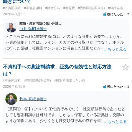
続きについて
#有責配偶者
#不倫慰謝料
#財産分与
#養育費
#異性関係(不貞等)
#離婚協議
2026年8月5日
役にたった
2
離婚・男女問題に強い弁護士
白井 弘昭
弁護士
＞こちらに有利に離婚するには、どのような証拠が必要でしょうか。
不貞の証拠としては、ライン、カカオのやり取りだけでなく、ホテル
に行った証拠、複数回マンションに滞在した証拠などが有効です。 不
貞の証拠があれば、離婚をさらに有利に進める（離婚したい時期に離
婚する、慰謝料をとるなど）ことができると思われます。 ただし、不
貞発覚後、長期間同居を続けると、不貞を許したとの評価につながる
不貞相手への慰謝料請求、証拠の有効性と対応方法
場合がありますので、ご注意ください。 以上、ご参考まで。
は？
#不倫慰謝料
#異性関係(不貞等)
#慰謝料請求したい側
2026年8月5日
役にたった
1
竹本 真紀
弁護士
【質問①～④】について ①性的行為でなく，性交類似行為であったと
しても慰謝料請求は可能です。しかも，保有している証拠は，交際の
ような関係にあり，少なくとも性交類似行為の存在を確実に証明でき
るものです（裏を返せば，証拠で認められる範囲でしか認めていない