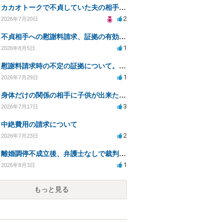
カカオトークで不貞していた夫の相手を特定したい
2
2026年7月20日
不貞相手への慰謝料請求、証拠の有効性と対応方法は？
1
2026年8月5日
慰謝料請求時の不定の証拠について。効力があるのか知りたい。
1
2026年7月29日
身体だけの関係の相手に子供が出来たと言われ認知、養育費を要求されているが自身の子供か分からない
3
2026年7月17日
中絶費用の請求について
2
2026年7月23日
離婚調停不成立後、弁護士なしで裁判を進める方法は？
1
2026年8月3日
もっと見る