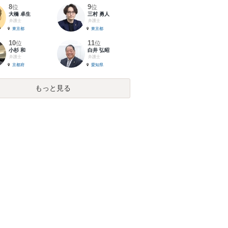
8
9
位
位
大橋 卓生
三村 勇人
弁護士
弁護士
東京都
東京都
10
11
位
位
小杉 和
白井 弘昭
弁護士
弁護士
京都府
愛知県
もっと見る