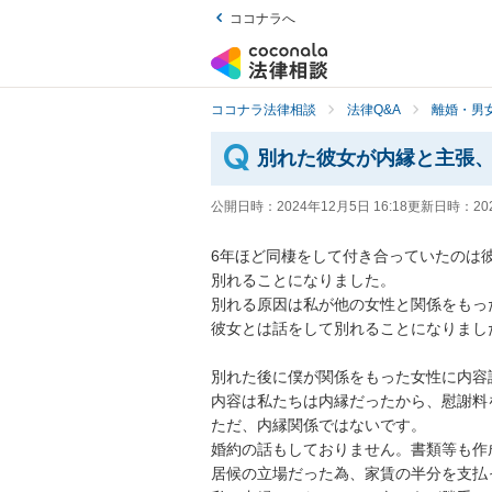
ココナラへ
ココナラ法律相談
法律Q&A
離婚・男
別れた彼女が内縁と主張
公開日時：
2024年12月5日 16:18
更新日時：
20
6年ほど同棲をして付き合っていたのは彼
別れることになりました。

別れる原因は私が他の女性と関係をもった
彼女とは話をして別れることになりました
別れた後に僕が関係をもった女性に内容
内容は私たちは内縁だったから、慰謝料
ただ、内縁関係ではないです。

婚約の話もしておりません。書類等も作
居候の立場だった為、家賃の半分を支払