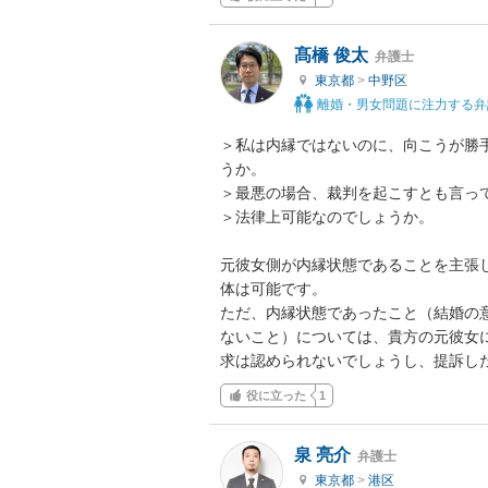
髙橋 俊太
弁護士
東京都
>
中野区
離婚・男女問題に注力する弁
＞私は内縁ではないのに、向こうが勝
うか。

＞最悪の場合、裁判を起こすとも言って
＞法律上可能なのでしょうか。

元彼女側が内縁状態であることを主張
体は可能です。

ただ、内縁状態であったこと（結婚の
ないこと）については、貴方の元彼女
求は認められないでしょうし、提訴し
役に立った
1
泉 亮介
弁護士
東京都
>
港区