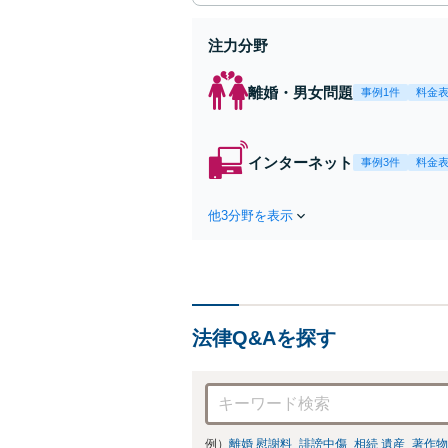
注力分野
離婚・男女問題
事例1件
料金
インターネット
事例3件
料金
他3分野を表示
法律Q&Aを探す
例）
離婚 慰謝料
誹謗中傷
相続 遺産
著作物