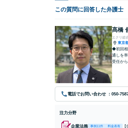
この質問に回答した弁護士
髙橋 
エクリ総
東京
◆初回相
通しを率
受任から
ます。 
電話でお問い合わせ
注力分野
企業法務
【
事例11件
料金表有