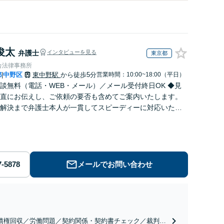
俊太
弁護士
インタビューを見る
東京都
合法律事務所
都
中野区
東中野駅
から徒歩5分
営業時間：10:00~18:00（平日）
|
談無料（電話・WEB・メール）／メール受付終日OK ◆見
直にお伝えし、ご依頼の要否も含めてご案内いたします。
解決まで弁護士本人が一貫してスピーディーに対応いたし
◆累計相談2000件以上・解決実績500件以上
メールでお問い合わせ
債権回収／労働問題／契約関係・契約書チェック／裁判対