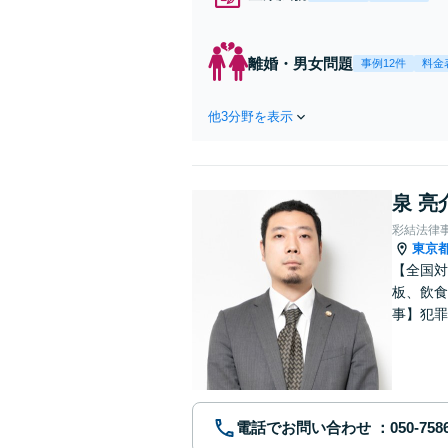
応
決
を
離婚・男女問題
事例12件
料金
件
他3分野を表示
泉 亮
彩結法律
東京
【全国対
板、飲食
事】犯罪
ポート【
電話でお問い合わせ