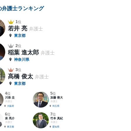
の弁護士ランキング
1
位
若井 亮
弁護士
東京都
2
位
稲葉 進太郎
弁護士
神奈川県
3
位
髙橋 俊太
弁護士
東京都
4
5
位
位
川添 圭
加藤 善大
弁護士
弁護士
大阪府
埼玉県
6
7
位
位
泉 亮介
竹本 真紀
弁護士
弁護士
東京都
愛知県