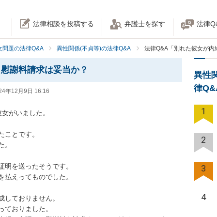
法律相談を投稿する
弁護士を探す
法律Q
女問題の法律Q&A
異性関係(不貞等)の法律Q&A
法律Q&A「別れた彼女が
、慰謝料請求は妥当か？
異性
律Q
24年12月9日 16:16
1
女がいました。

ことです。

2
。

証明を送ったそうです。

3
を払えってものでした。

4
成しておりません。

っておりました。
