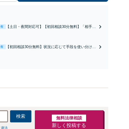
【土日・夜間対応可】【初回相談30分無料】「相手方
表有
から書面を提示されたら、サインする前にご相談を」
経験豊富な弁護士が全力で交渉にあたります！相手方
と直接話す精神的負担を軽減「弁護士の交渉で慰謝料
【初回相談30分無料】状況に応じて手段を使い分け、
表有
金額アップ／減額交渉も対応可」【完全個室対応】
適切な方法で投稿の削除・発信者情報開示請求をおこ
ないます「企業やお店の風評被害対策／売り上げ低下
防止のために尽力」加害者側の対応可：開示請求の意
見照会が来たときの対処法、被害者との示談交渉
検索
無料法律相談
新しく投稿する
 違法