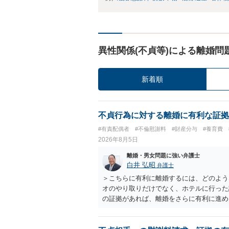
異性関係(不貞等)による離婚問
新着順
不貞行為に対する離婚に有利な証拠
#有責配偶者
#不倫慰謝料
#財産分与
#養育費
2026年8月5日
離婚・男女問題に強い弁護士
白井 弘昭
弁護士
＞こちらに有利に離婚するには、どのよう
オのやり取りだけでなく、ホテルに行った
の証拠があれば、離婚をさらに有利に進め
きると思われます。 ただし、不貞発覚後
がありますので、ご注意ください。 以上