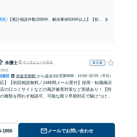
】取引先とのトラブル・会社内のトラブルなど、事後の解
だけでなく予防法務までワンストップで対応！顧問弁護士
お探しの方もご相談ください！【顧問経験豊富】【個別案
【累計相談件数2000件、解決事例500件以上】【初回
表有
も対応OK】
相談（電話・WEB）無料】「オーダーメイドの解決
策を提示」依頼者様の話を丁寧にうかがい、どんな
不安があるのか、何を解決したいのかを正確に読み
取ります。【東京都在住以外の方も対応】
介
弁護士
インタビューを見る
東京都
事務所
都
港区
赤坂見附駅
から徒歩3分
営業時間：10:00~20:55（平日）
|
応】【初回相談無料／24時間メール受付】採用・転職掲示
店の口コミサイトなどの風評被害対策など実績あり！【刑
の種類を問わず相談可。可能な限り早期対応で駆けつけサ
労働】不当解雇・残業代請求はおまかせください
メールでお問い合わせ