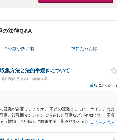
題の法律Q&A
回答数が多い順
役にたった順
収集方法と法的手続きについて
#異性関係(不貞等)
#離婚協議
役にたった
2
な証拠が必要でしょうか。 不貞の証拠としては、ライン、カカ
証拠、複数回マンションに滞在した証拠などが有効です。 不貞
る（離婚したい時期に離婚する、慰謝料をとるなど）ことがで
、長期間同居を続けると、不貞を許したとの評価につながる場合
、ご参考まで。