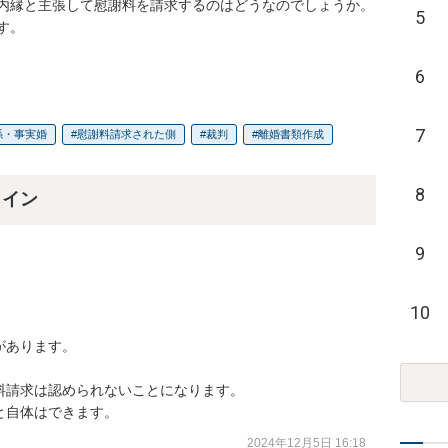
内縁と主張して慰謝料を請求するのはどうなのでしょうか。

5
。

6
7
係・事実婚
慰謝料請求された側
裁判
離婚書類作成
8
ライン
9
10
あります。

請求は認められないことになります。

と自体はできます。
2024年12月5日 16:18