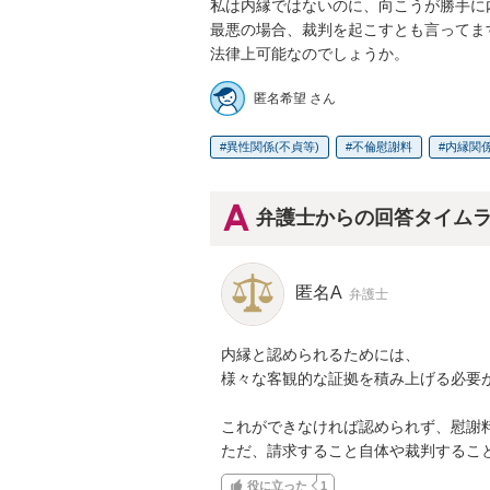
私は内縁ではないのに、向こうが勝手に
最悪の場合、裁判を起こすとも言ってます
法律上可能なのでしょうか。
匿名希望 さん
異性関係(不貞等)
不倫慰謝料
内縁関
弁護士からの回答タイム
匿名A
弁護士
内縁と認められるためには、

様々な客観的な証拠を積み上げる必要が
これができなければ認められず、慰謝料
ただ、請求すること自体や裁判するこ
役に立った
1