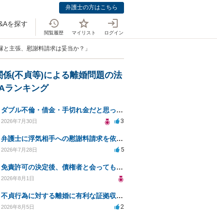
弁護士の方はこちら
&Aを探す
閲覧履歴
マイリスト
ログイン
内縁と主張、慰謝料請求は妥当か？」
関係(不貞等)による離婚問題の法
&Aランキング
ダブル不倫・借金・手切れ金だと思っていたお金を1年後いまさら脅迫罪として通知書が来てまとめて請求
3
2026年7月30日
弁護士に浮気相手への慰謝料請求を依頼する費用相場は？
5
2026年7月28日
免責許可の決定後、債権者と会ってもいいのか？
2026年8月1日
不貞行為に対する離婚に有利な証拠収集方法と法的手続きについて
2
2026年8月5日