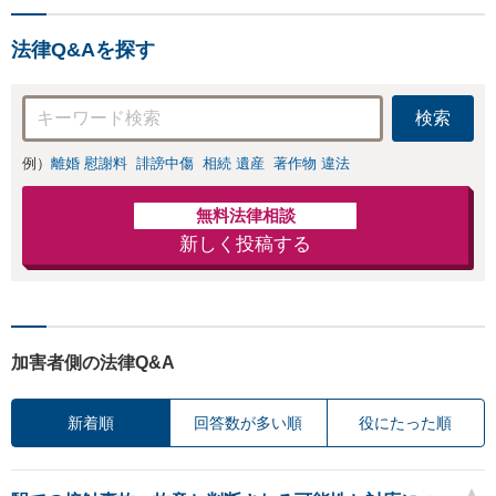
事務所でオーダー
【地域密着】
メイドの「後悔し
ない」解決を【夜
法律Q&Aを探す
間休日対応】
検索
例）
離婚 慰謝料
誹謗中傷
相続 遺産
著作物 違法
無料法律相談
新しく投稿する
加害者側の法律Q&A
新着順
回答数が多い順
役にたった順