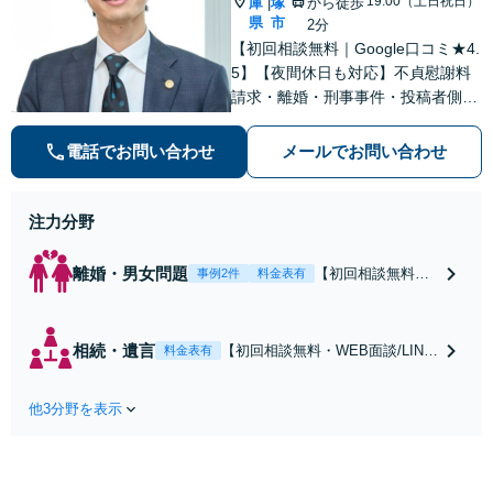
19:00（土日祝日）
庫
塚
から徒歩
|
県
市
2分
【初回相談無料｜Google口コミ★4.
5】【夜間休日も対応】不貞慰謝料
請求・離婚・刑事事件・投稿者側発
信者情報開示請求の実績・経験多
数。オーダーメイドのサービスで問
電話でお問い合わせ
メールでお問い合わせ
題解決や事業の推進を強力にサポー
ト【宝塚駅徒歩2分｜電話・WEB面
談で全国対応】
注力分野
離婚・男女問題
【初回相談無料・
事例2件
料金表有
WEB面談/LINE相
談可】Google口コ
ミ★4.5【離婚・不
相続・遺言
【初回相談無料・WEB面談/LINE
料金表有
倫の早期解決】
相談可】Google口コミ★4.5【宝
「不利な結果にな
塚駅2分】相続トラブルを多数取
らないように」慰
他3分野を表示
り扱う実績と経験のある弁護士が
謝料・親権・財産
最適な解決策をご提案します。遺
分与、地域密着の
産分割協議の代理や遺言書の作
相談しやすい法律
成、相続放棄はお任せください