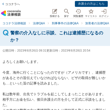
弁護士の方はこちら
ココナラへ
投稿する
探す
閲覧履歴
マイリスト
ログイン
ココナラ法律相談
法律Q&A
刑事事件の法律Q&A
加害者の法律Q&A
警察の介入なしに示談、これは逮捕歴になるの
か？
公開日時：
2023年8月26日 09:31
更新日時：
2023年8月28日 20:54
よろしくお願いします。

今度、海外に行くことになったのですが（アメリカです）、逮捕歴
があるとその旨伝えていなければならない、ビザの取得が難しいか
も…といった旨の記事を読みました。

私は数年前、出先でトラブルを起こしてしまったことがあります。
相手方にお金を払い、後日弁護士の方を介して正式に示談をしまし
た。
