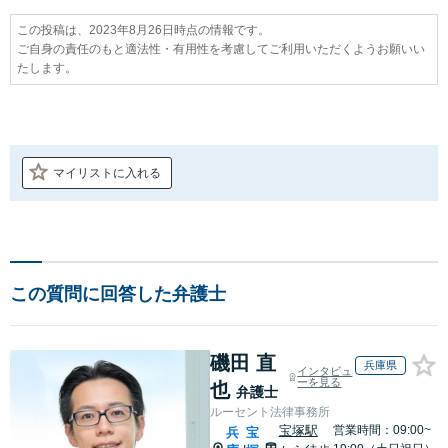
この投稿は、2023年8月26日時点の情報です。
ご自身の責任のもと適法性・有用性を考慮してご利用いただくようお願いい
たします。
マイリストに入れる
この質問に回答した弁護士
磯田 直
兵庫県
インタビュ
ーを見る
也
弁護士
ルーセント法律事務所
宝塚駅
営業時間：09:00~
兵
宝