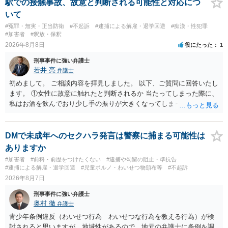
駅での接触事故、故意と判断される可能性と対応につ
いて
#冤罪・無実・正当防衛
#不起訴
#逮捕による解雇・退学回避
#痴漢・性犯罪
#加害者
#釈放・保釈
2026年8月8日
役にたった
1
刑事事件に強い弁護士
若井 亮
弁護士
初めまして。 ご相談内容を拝見しました。 以下、ご質問に回答いたし
ます。 ①女性に故意に触れたと判断されるか 当たってしまった際に、
私はお酒を飲んでおり少し手の振りが大きくなってしまっていたこと
も事実です。それが仮に、私が気がついていない防犯カメラに写って
いた場合、故意だと判定されやすいのでしょうか？ お伺いする限り、
故意があると判断されることは無いかと思います。 ②逮捕、呼び出し
DMで未成年へのセクハラ発言は警察に捕まる可能性は
の可能性 この行為により、痴漢やその他の犯罪を犯したとして、逮
ありますか
捕、呼び出しされる可能性はどれほどでしょうか？ 誤って当たってし
#加害者
#前科・前歴をつけたくない
#逮捕や勾留の阻止・準抗告
まっただけであり、さらにその場で女性等のアクションが無かったこ
#逮捕による解雇・退学回避
#児童ポルノ・わいせつ物頒布等
#不起訴
とからすると、この後に呼び出される可能性は極めて低いと思いま
2026年8月7日
す。 ③逮捕呼び出しまでの期間 大体どれほどの期間逮捕呼び出しの可
刑事事件に強い弁護士
能性があると考えれば良いのでしょうか？ 逮捕や呼び出しの可能性は
奥村 徹
弁護士
極めて低いと思います。 連絡が来ることはないでしょう。
青少年条例違反（わいせつ行為 わいせつな行為を教える行為）が検
討されると思いますが、地域性があるので、地元の弁護士に条例を調