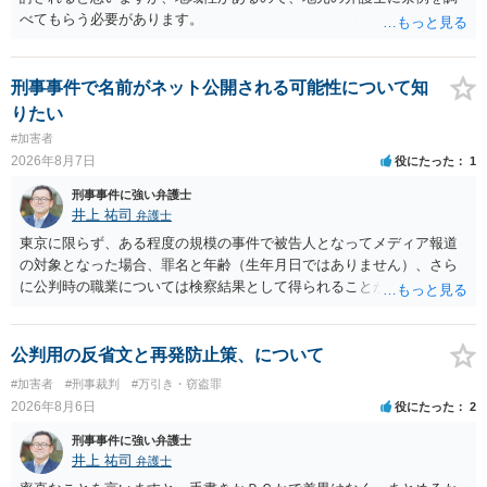
べてもらう必要があります。
刑事事件で名前がネット公開される可能性について知
りたい
#加害者
2026年8月7日
役にたった
1
刑事事件に強い弁護士
井上 祐司
弁護士
東京に限らず、ある程度の規模の事件で被告人となってメディア報道
の対象となった場合、罪名と年齢（生年月日ではありません）、さら
に公判時の職業については検察結果として得られることが通常です。
公判用の反省文と再発防止策、について
#加害者
#刑事裁判
#万引き・窃盗罪
2026年8月6日
役にたった
2
刑事事件に強い弁護士
井上 祐司
弁護士