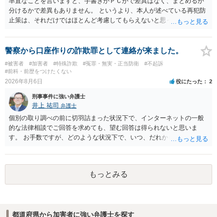
率直なことを言いますと、手書きかＰＣかで差異はなく、まとめるか
分けるかで差異もありません。 というより、本人が述べている再犯防
止策は、それだけではほとんど考慮してもらえないと思った方が良い
です。 提出するのであれば、 ・具体的に自身が受けているプログラム
やカウンセリング・治療の内容 ・利用している再犯防止策（例えば保
護観察所と連携した職業支援の内容や具体的な就労・監督状況） ・監
警察から口座作りの詐欺罪として連絡が来ました。
督者の証言 など、証拠で担保された客観性と実現可能性があるもので
#被害者
#加害者
#特殊詐欺
#冤罪・無実・正当防衛
#不起訴
なければあまり意味がありません。 もともと執行猶予が狙える事案で
#前科・前歴をつけたくない
あれば本人の反省の言葉だけで十分であり、実刑となるか微妙な事案
2026年8月6日
役にたった
2
では、本人が再発防止策をいくら述べてもほとんど効果は望めないと
刑事事件に強い弁護士
いうのが実感です。
井上 祐司
弁護士
個別の取り調べの前に切羽詰まった状況下で、インターネットの一般
的な法律相談でご回答を求めても、望む回答は得られないと思いま
す。 お手数ですが、どのような状況下で、いつ、だれからどのような
経緯で口座の提供を頼まれ開設したか、それによる詐欺等の収益がど
の程度だと聞いているのかということについて、お近くで詳細な法律
相談を受けられたうえで対処方法を探された方がよいと思われます。
もっとみる
一般論でいえば、任意取り調べの場合、ＩＣレコーダーを持参して取
り調べ内容を録音することは必須だと考えます。
都道府県から加害者に強い弁護士を探す