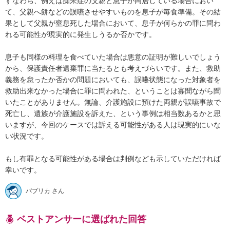
すなわち、例えば痴呆症の父親と息子が同居している場合におい
て、父親へ餅などの誤嚥させやすいものを息子が毎食準備。その結
果として父親が窒息死した場合において、息子が何らかの罪に問わ
れる可能性が現実的に発生しうるか否かです。

息子も同様の料理を食べていた場合は悪意の証明が難しいでしょう
から、保護責任者遺棄罪に当たるとも考えづらいです。また、救助
義務を怠ったか否かの問題においても、誤嚥状態になった対象者を
救助出来なかった場合に罪に問われた、ということは寡聞ながら聞
いたことがありません。無論、介護施設に預けた両親が誤嚥事故で
死亡し、遺族が介護施設を訴えた、という事例は相当数あるかと思
いますが、今回のケースでは訴える可能性がある人は現実的にいな
い状況です。

もし有罪となる可能性がある場合は判例なども示していただければ
パプリカ さん
ベストアンサーに選ばれた回答