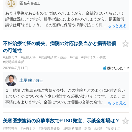
挙上について 施術内容に「鼻孔緑挙上」が含まれる合意がある事実
匿名A
弁護士
と、それを相手方が勝手に取りやめた事実を立証できれば、債務不履
行責任を追及できる可能性があります。 また術中の変更可能性に関す
あまり事例があるものでは無いでしょうから、金銭的にいくらという
る事前の説明がなされていないのであれば、説明義務違反にあたり、
評価は難しいですが、相手の過失によるものでしょうから、損害賠償
これについても損害賠償請求できる可能性があります。 詳しくは、術
請求は可能でしょう。 その医師に保管や採卵で払って費用の返金＋α
前説明書や同意書の内容を精査する必要があります。 なお、請求書に
（ここがいくらになるか、相場はわかりませんが）の請求になるかと
鼻孔緑挙上が実施内容として記載されている事実は、施術内容に鼻孔
思います。
緑挙上が含まれる合意がある事実を推認させる事実になると思われま
不妊治療で胚の紛失、病院の対応は妥当かと損害賠償
す。 ④当初の手術費用の返金や、他院での修正手術費用についても補
の可能性
償を求めることが可能かについて 上記①〜③で記載された相手方の過
#医療ミス
#産婦人科
#慰謝料請求・訴訟
#示談
#手術ミス・事故
失又は債務不履行（他に過失又は債務不履行がある場合はそれも含
#説明義務違反
む）が認定され、それらと損害（当初の手術費用や他院での修正手術
2026年7月11日
役にたった
2
費用）との間に相当因果関係が認められる場合は、補償を求めること
は可能です。 以上です。 何かあればご連絡ください。
土屋 峻
弁護士
１ 結論 ご相談者様ご夫婦が今後、この病院とどのようにお付き合い
していくかについてもう少し検討する必要がありそうです。 また、ご
事情にもよりますが、金額については増額の交渉の余地がありそうで
す。 ２ 理由 グレード４ＢＡの胚盤胞が失われたということで、病院
への不信感や失望のお気持ちがあろうかと存じます。他方で、「今後
の採卵・培養・凍結工程で、今回関わった培養士を自分たちの治療に
美容医療施術の麻酔事故でPTSD発症、示談金相場は？
関与させないよう求める」ご意向があるのであれば、今後この病院で
#美容整形
#医療ミス
#説明義務違反
#慰謝料請求・訴訟
#示談
#投薬ミス
の不妊治療を継続するお考えがあるように思われます。仮に、今後も