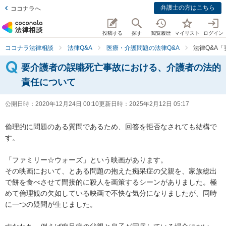
弁護士の方はこちら
ココナラへ
投稿する
探す
閲覧履歴
マイリスト
ログイン
ココナラ法律相談
法律Q&A
医療・介護問題の法律Q&A
法律Q&A
要介護者の誤嚥死亡事故における、介護者の法的
責任について
公開日時：
2020年12月24日 00:10
更新日時：
2025年2月12日 05:17
倫理的に問題のある質問であるため、回答を拒否なされても結構で
す。

「ファミリー☆ウォーズ」という映画があります。

その映画において、とある問題の抱えた痴呆症の父親を、家族総出
で餅を食べさせて間接的に殺人を画策するシーンがありました。極
めて倫理観の欠如している映画で不快な気分になりましたが、同時
に一つの疑問が生じました。
