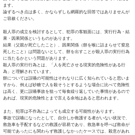
ます。

論ずるべき点は多く、かならずしも網羅的な回答ではありませんが
ご容赦ください。

殺人罪の成立を検討するとして、犯罪の客観面には、実行行為・結
果・因果関係というものがあります。

結果（父親が死亡したこと）、因果関係（餅を喉に詰まらせて窒息
死したこと）は問題ないとして、餅を出すことが殺人罪の実行行為
に当たるかという問題があります。

殺人罪の実行行為とは、「人を死亡させる現実的危険性がある行
為」と理解されています。

餅については誤嚥の可能性はそれなりに広く知られていると思いま
すから、例えば砂糖で人を殺そうとするような場合に比べて危険性
は高く、更に誤嚥事故を狙って毎食繰り返していた事情があるので
あれば、現実的危険性とまで言える余地はあると思われます。

また、犯罪は不作為によっても成立する可能性があります。

事故で誤嚥になったとして、自分しか救護する者がいない状況で、
救急車を手配するなどの救護が容易であり、救急車を呼べば救命が
可能であったにも関わらず救護しなかったケースでは、殺意があれ