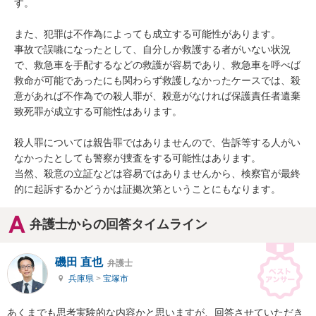
す。

また、犯罪は不作為によっても成立する可能性があります。

事故で誤嚥になったとして、自分しか救護する者がいない状況
で、救急車を手配するなどの救護が容易であり、救急車を呼べば
救命が可能であったにも関わらず救護しなかったケースでは、殺
意があれば不作為での殺人罪が、殺意がなければ保護責任者遺棄
致死罪が成立する可能性はあります。

殺人罪については親告罪ではありませんので、告訴等する人がい
なかったとしても警察が捜査をする可能性はあります。

当然、殺意の立証などは容易ではありませんから、検察官が最終
的に起訴するかどうかは証拠次第ということにもなります。
弁護士からの回答タイムライン
磯田 直也
弁護士
兵庫県
>
宝塚市
あくまでも思考実験的な内容かと思いますが、回答させていただき