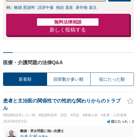
例）
離婚 慰謝料
誹謗中傷
相続 遺産
著作物 違法
無料法律相談
新しく投稿する
医療・介護問題の法律Q&A
新着順
回答数が多い順
役にたった順
患者と主治医の関係性での性的な関わりからのトラブ
ル
#慰謝料請求したい側
#慰謝料請求・訴訟
#示談
#産婦人科
#患者・入所者側
2026年8月5日
役にたった
2
離婚・男女問題に強い弁護士
白井 弘昭
弁護士