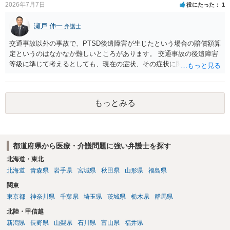
2026年7月7日
役にたった
1
この病院での不妊治療を継続するのであれば、解決の方法として訴訟
は選択しづらく、交渉ベースでの解決が望ましいでしょう。 その上
瀬戸 伸一
弁護士
で、病院の提案内容を検討すると、約５万３千円の内訳は、６個分の
培養・凍結費用の保険負担分とのことですから、今回失われた胚盤胞
交通事故以外の事故で、PTSD後遺障害が生じたという場合の賠償額算
のみならず、維持されている５個分の胚盤胞についても病院負担とし
定というのはなかなか難しいところがあります。 交通事故の後遺障害
ており、この点は病院の譲歩部分と評価できるでしょう（診療報酬点
等級に準じて考えるとしても、現在の症状、その症状に関する医療記
数K917参照）。 他方で、４ＢＡというグレードが高い胚盤胞の移植が
録、質問者様の事故前の年収額等の記録がないとなかなか判断でき
叶わなくなったことについては、慰謝料を主張したいところです。こ
ず、あっても、一定の検討をしないと算定は難しいと思いますので、
の点、ご相談者様ご夫婦、特に奥様のご年齢は、主張内容に影響を及
一般的には無料相談で確度の高い回答は得られないと思われます。 現
ぼす要因となるでしょう。すなわち、加齢による妊孕性の低下や治療
もっとみる
在の提案額で不満という場合、一般的には弁護士に依頼をして訴訟と
開始時43歳未満という保険適用の制約からすれば、ご年齢が高ければ
いう手続きをとったほうが、時間と手間はかかりますが、賠償額は多
（一つの基準としては40歳、43歳でしょうか）、グレード４ＢＡの胚
くなる傾向にありますので、お近くの弁護士に依頼をするとよいと思
盤胞を移植することができなかったことについての精神的苦痛の程度
われます。
がより大きくなると評価できるからです。 このように見積もられる慰
都道府県から医療・介護問題に強い弁護士を探す
謝料の金額が病院の譲歩部分よりも少ない、とはなかなかいえないで
北海道・東北
しょう。そうすると、金額については増額が見込まれるます。 以上述
北海道
青森県
岩手県
宮城県
秋田県
山形県
福島県
べましたが、不妊治療における通院頻度、通院のタイミングの限定性
や診察、侵襲等の身体への負荷等の様々な負担は、相当程度女性側の
関東
方が高いでしょう。奥様が（文面からご相談者様はご主人様と拝察し
東京都
神奈川県
千葉県
埼玉県
茨城県
栃木県
群馬県
ております。）この病院で不妊治療を継続されるご意向があるのか、
北陸・甲信越
をよく確認することが適切な解決に向かうためには重要だと考えま
新潟県
長野県
山梨県
石川県
富山県
福井県
す。