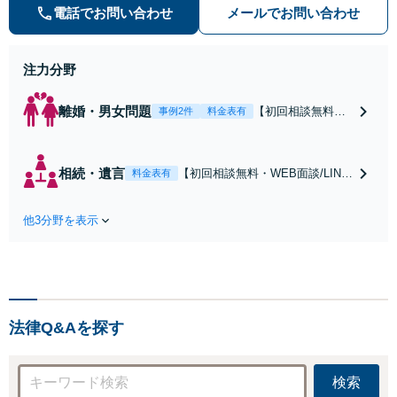
数。オーダーメイドのサービスで問
電話でお問い合わせ
メールでお問い合わせ
題解決や事業の推進を強力にサポー
ト【宝塚駅徒歩2分｜電話・WEB面
談で全国対応】
注力分野
離婚・男女問題
【初回相談無料・
事例2件
料金表有
WEB面談/LINE相
談可】Google口コ
ミ★4.5【離婚・不
相続・遺言
【初回相談無料・WEB面談/LINE
料金表有
倫の早期解決】
相談可】Google口コミ★4.5【宝
「不利な結果にな
塚駅2分】相続トラブルを多数取
らないように」慰
他3分野を表示
り扱う実績と経験のある弁護士が
謝料・親権・財産
最適な解決策をご提案します。遺
分与、地域密着の
産分割協議の代理や遺言書の作
相談しやすい法律
成、相続放棄はお任せください
事務所でオーダー
【地域密着】
メイドの「後悔し
ない」解決を【夜
法律Q&Aを探す
間休日対応】
検索