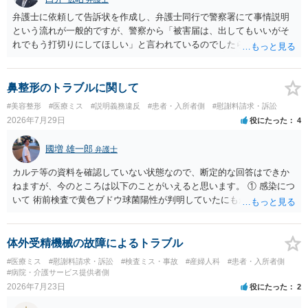
弁護士に依頼して告訴状を作成し、弁護士同行で警察署にて事情説明
という流れが一般的ですが、警察から「被害届は、出してもいいがそ
れでもう打切りにしてほしい」と言われているのでしたら、あまり結
論は変わらないかもしれないですね。 所轄の警察を飛び越えて、直接
検察庁に訴えるのもありかもしれないですが、実際に捜査をするの
は、結局所轄だと思われますので、やはり結論は変わらないかもしれ
鼻整形のトラブルに関して
ないです。 一度、最寄りの「刑事に強い」とうたっている弁護士に相
#美容整形
#医療ミス
#説明義務違反
#患者・入所者側
#慰謝料請求・訴訟
談してみてはいかがでしょうか。 以上、ご参考まで。
2026年7月29日
役にたった
4
國増 雄一郎
弁護士
カルテ等の資料を確認していない状態なので、断定的な回答はできか
ねますが、今のところは以下のことがいえると思います。 ① 感染につ
いて 術前検査で黄色ブドウ球菌陽性が判明していたにもかかわらず、
予防的抗菌処置を行わずに手術を施行したことについて、当時の標準
的な医療水準に照らして相当でないと判断された場合には、相手方の
過失が認められる可能性があります。 当時の標準的な医療水準につい
体外受精機械の故障によるトラブル
ては、リサーチの必要性があると思います。 ② 肋軟骨採取について
#医療ミス
#慰謝料請求・訴訟
#検査ミス・事故
#産婦人科
#患者・入所者側
仮に左右でリスクが著しくことなるという事実が立証できるのであれ
#病院・介護サービス提供者側
ば、それに関する説明や選択の機会が与えられなかったことは、説明
2026年7月23日
役にたった
2
義務違反にあたり、慰謝料が請求できる可能性があります。 ③ 鼻孔縁