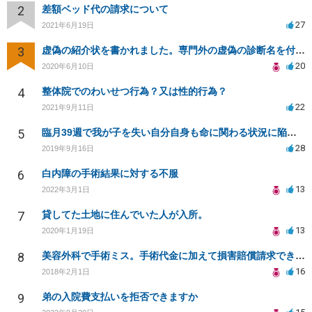
2
差額ベッド代の請求について
27
2021年6月19日
3
虚偽の紹介状を書かれました。専門外の虚偽の診断名を付けていますが不正にならないのでしょうか？
20
2020年6月10日
4
整体院でのわいせつ行為？又は性的行為？
22
2021年9月11日
5
臨月39週で我が子を失い自分自身も命に関わる状況に陥り病院側を訴える事が出来ますか？
28
2019年9月16日
6
白内障の手術結果に対する不服
13
2022年3月1日
7
貸してた土地に住んでいた人が入所。
13
2020年1月19日
8
美容外科で手術ミス。手術代金に加えて損害賠償請求できますか？
16
2018年2月1日
9
弟の入院費支払いを拒否できますか