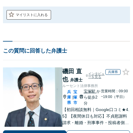
マイリストに入れる
この質問に回答した弁護士
磯田 直
兵庫県
インタビュ
ーを見る
也
弁護士
ルーセント法律事務所
宝塚駅
か
営業時間：09:00
兵
宝
~19:00（平日）
庫
塚
ら徒歩2
|
県
市
分
【初回相談無料｜Google口コミ★4.
5】【夜間休日も対応】不貞慰謝料
請求・離婚・刑事事件・投稿者側発
信者情報開示請求の実績・経験多