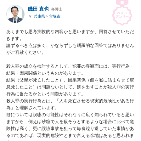
磯田 直也
弁護士
兵庫県
>
宝塚市
あくまでも思考実験的な内容かと思いますが、回答させていただ
きます。

論ずるべき点は多く、かならずしも網羅的な回答ではありません
がご容赦ください。

殺人罪の成立を検討するとして、犯罪の客観面には、実行行為・
結果・因果関係というものがあります。

結果（父親が死亡したこと）、因果関係（餅を喉に詰まらせて窒
息死したこと）は問題ないとして、餅を出すことが殺人罪の実行
行為に当たるかという問題があります。

殺人罪の実行行為とは、「人を死亡させる現実的危険性がある行
為」と理解されています。

餅については誤嚥の可能性はそれなりに広く知られていると思い
ますから、例えば砂糖で人を殺そうとするような場合に比べて危
険性は高く、更に誤嚥事故を狙って毎食繰り返していた事情があ
るのであれば、現実的危険性とまで言える余地はあると思われま