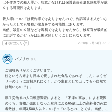
ば不作為での殺人罪が、殺意がなければ保護責任者遺棄致死罪が成
立する可能性はあります。

殺人罪については親告罪ではありませんので、告訴等する人がいな
かったとしても警察が捜査をする可能性はあります。

当然、殺意の立証などは容易ではありませんから、検察官が最終的
に起訴するかどうかは証拠次第ということにもなります。
2020年12月24日 00:10
役に立った
2
パプリカ
さん
ご回答ありがとうございます。

餅という古来より日本で親しまれた食品であれば、こんにゃくゼ
リーのように規制されにくく、かつ主食として出しても不自然で
は無いものです。

厚生労働省の人口動態調査によると、「不慮の事故」による死因
のうち、食物が原因となった窒息による65歳以上の高齢者の死亡
者数は、年間3,500人以上にのぼっているとのことです。当然、こ