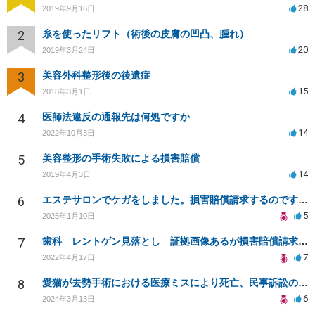
28
2019年9月16日
2
糸を使ったリフト（術後の皮膚の凹凸、腫れ）
20
2019年3月24日
3
美容外科整形後の後遺症
15
2018年3月1日
4
医師法違反の通報先は何処ですか
14
2022年10月3日
5
美容整形の手術失敗による損害賠償
14
2019年4月3日
6
エステサロンでケガをしました。損害賠償請求するのですが相場がわかりません。
5
2025年1月10日
7
歯科 レントゲン見落とし 証拠画像あるが損害賠償請求出来ますでしょうか？
7
2022年4月17日
8
愛猫が去勢手術における医療ミスにより死亡、民事訴訟のご相談です
6
2024年3月13日