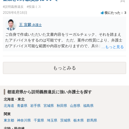
す。
#説明義務違反
#投薬ミス
2026年6月16日
役にたった
3
王 宣麟
弁護士
ご自身で作成いただいた文書内容をリーガルチェック、それを踏まえ
たアドバイスをするのは可能です。 ただ、案件の性質により、弁護士
がアドバイス可能な範囲や内容が変わりますので、具体的な状況と共
にお問合せください（弁護士費用も個別にお答えすること可能で
す）。
もっとみる
都道府県から説明義務違反に強い弁護士を探す
北海道・東北
北海道
青森県
岩手県
宮城県
秋田県
山形県
福島県
関東
東京都
神奈川県
千葉県
埼玉県
茨城県
栃木県
群馬県
北陸・甲信越