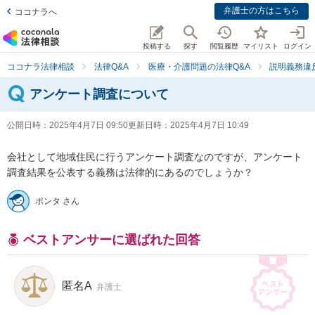
弁護士の方はこちら
ココナラへ
投稿する
探す
閲覧履歴
マイリスト
ログイン
ココナラ法律相談
法律Q&A
医療・介護問題の法律Q&A
説明義務違
アンケート調査について
公開日時：
2025年4月7日 09:50
更新日時：
2025年4月7日 10:49
会社として地域住民に行うアンケート調査なのですが、アンケート
調査結果を公表する義務は法律的にあるのでしょうか？
ポンタ さん
ベストアンサーに選ばれた回答
匿名A
弁護士