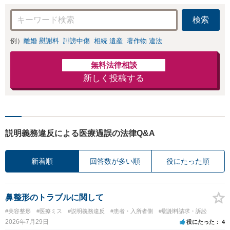
検索
例）
離婚 慰謝料
誹謗中傷
相続 遺産
著作物 違法
無料法律相談
新しく投稿する
説明義務違反による医療過誤の法律Q&A
新着順
回答数が多い順
役にたった順
鼻整形のトラブルに関して
#美容整形
#医療ミス
#説明義務違反
#患者・入所者側
#慰謝料請求・訴訟
2026年7月29日
役にたった
4