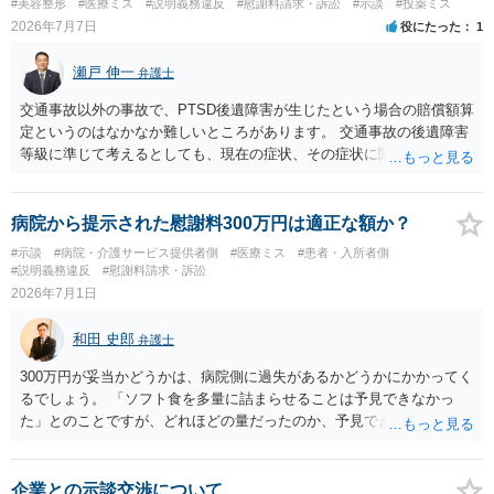
#美容整形
#医療ミス
#説明義務違反
#慰謝料請求・訴訟
#示談
#投薬ミス
失又は債務不履行（他に過失又は債務不履行がある場合はそれも含
の不妊治療を継続するお考えがあるように思われます。仮に、今後も
2026年7月7日
役にたった
1
む）が認定され、それらと損害（当初の手術費用や他院での修正手術
この病院での不妊治療を継続するのであれば、解決の方法として訴訟
費用）との間に相当因果関係が認められる場合は、補償を求めること
は選択しづらく、交渉ベースでの解決が望ましいでしょう。 その上
瀬戸 伸一
弁護士
は可能です。 以上です。 何かあればご連絡ください。
で、病院の提案内容を検討すると、約５万３千円の内訳は、６個分の
培養・凍結費用の保険負担分とのことですから、今回失われた胚盤胞
交通事故以外の事故で、PTSD後遺障害が生じたという場合の賠償額算
のみならず、維持されている５個分の胚盤胞についても病院負担とし
定というのはなかなか難しいところがあります。 交通事故の後遺障害
ており、この点は病院の譲歩部分と評価できるでしょう（診療報酬点
等級に準じて考えるとしても、現在の症状、その症状に関する医療記
数K917参照）。 他方で、４ＢＡというグレードが高い胚盤胞の移植が
録、質問者様の事故前の年収額等の記録がないとなかなか判断でき
叶わなくなったことについては、慰謝料を主張したいところです。こ
ず、あっても、一定の検討をしないと算定は難しいと思いますので、
の点、ご相談者様ご夫婦、特に奥様のご年齢は、主張内容に影響を及
一般的には無料相談で確度の高い回答は得られないと思われます。 現
病院から提示された慰謝料300万円は適正な額か？
ぼす要因となるでしょう。すなわち、加齢による妊孕性の低下や治療
在の提案額で不満という場合、一般的には弁護士に依頼をして訴訟と
#示談
#病院・介護サービス提供者側
#医療ミス
#患者・入所者側
開始時43歳未満という保険適用の制約からすれば、ご年齢が高ければ
いう手続きをとったほうが、時間と手間はかかりますが、賠償額は多
#説明義務違反
#慰謝料請求・訴訟
（一つの基準としては40歳、43歳でしょうか）、グレード４ＢＡの胚
くなる傾向にありますので、お近くの弁護士に依頼をするとよいと思
2026年7月1日
盤胞を移植することができなかったことについての精神的苦痛の程度
われます。
がより大きくなると評価できるからです。 このように見積もられる慰
和田 史郎
弁護士
謝料の金額が病院の譲歩部分よりも少ない、とはなかなかいえないで
しょう。そうすると、金額については増額が見込まれるます。 以上述
300万円が妥当かどうかは、病院側に過失があるかどうかにかかってく
べましたが、不妊治療における通院頻度、通院のタイミングの限定性
るでしょう。 「ソフト食を多量に詰まらせることは予見できなかっ
や診察、侵襲等の身体への負荷等の様々な負担は、相当程度女性側の
た」とのことですが、どれほどの量だったのか、予見できなかったこ
方が高いでしょう。奥様が（文面からご相談者様はご主人様と拝察し
と自体が予見義務違反（予見可能性はあったのに予見できなかった）
ております。）この病院で不妊治療を継続されるご意向があるのか、
といえるのか等々が問題になると思います。 看護記録などの資料を取
をよく確認することが適切な解決に向かうためには重要だと考えま
り寄せて分析する必要がありそうです。
企業との示談交渉について