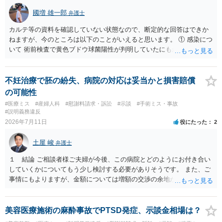
國増 雄一郎
弁護士
カルテ等の資料を確認していない状態なので、断定的な回答はできか
ねますが、今のところは以下のことがいえると思います。 ① 感染につ
いて 術前検査で黄色ブドウ球菌陽性が判明していたにもかかわらず、
予防的抗菌処置を行わずに手術を施行したことについて、当時の標準
的な医療水準に照らして相当でないと判断された場合には、相手方の
過失が認められる可能性があります。 当時の標準的な医療水準につい
不妊治療で胚の紛失、病院の対応は妥当かと損害賠償
ては、リサーチの必要性があると思います。 ② 肋軟骨採取について
の可能性
仮に左右でリスクが著しくことなるという事実が立証できるのであれ
#医療ミス
#産婦人科
#慰謝料請求・訴訟
#示談
#手術ミス・事故
ば、それに関する説明や選択の機会が与えられなかったことは、説明
#説明義務違反
義務違反にあたり、慰謝料が請求できる可能性があります。 ③ 鼻孔縁
2026年7月11日
役にたった
2
挙上について 施術内容に「鼻孔緑挙上」が含まれる合意がある事実
と、それを相手方が勝手に取りやめた事実を立証できれば、債務不履
土屋 峻
弁護士
行責任を追及できる可能性があります。 また術中の変更可能性に関す
る事前の説明がなされていないのであれば、説明義務違反にあたり、
１ 結論 ご相談者様ご夫婦が今後、この病院とどのようにお付き合い
これについても損害賠償請求できる可能性があります。 詳しくは、術
していくかについてもう少し検討する必要がありそうです。 また、ご
前説明書や同意書の内容を精査する必要があります。 なお、請求書に
事情にもよりますが、金額については増額の交渉の余地がありそうで
鼻孔緑挙上が実施内容として記載されている事実は、施術内容に鼻孔
す。 ２ 理由 グレード４ＢＡの胚盤胞が失われたということで、病院
緑挙上が含まれる合意がある事実を推認させる事実になると思われま
への不信感や失望のお気持ちがあろうかと存じます。他方で、「今後
す。 ④当初の手術費用の返金や、他院での修正手術費用についても補
の採卵・培養・凍結工程で、今回関わった培養士を自分たちの治療に
美容医療施術の麻酔事故でPTSD発症、示談金相場は？
償を求めることが可能かについて 上記①〜③で記載された相手方の過
関与させないよう求める」ご意向があるのであれば、今後この病院で