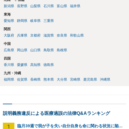
新潟県
長野県
山梨県
石川県
富山県
福井県
東海
愛知県
静岡県
岐阜県
三重県
関西
大阪府
兵庫県
京都府
滋賀県
奈良県
和歌山県
中国
広島県
岡山県
山口県
鳥取県
島根県
四国
香川県
愛媛県
高知県
徳島県
九州・沖縄
福岡県
佐賀県
長崎県
熊本県
大分県
宮崎県
鹿児島県
沖縄県
説明義務違反による医療過誤の法律Q&Aランキング
1
臨月39週で我が子を失い自分自身も命に関わる状況に陥り病院側を訴える事が出来ますか？