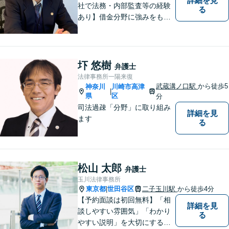
詳細を見
社で法務・内部監査等の経験
る
あり】借金分野に強みをも
ち、幅広い分野に対応する弁
護士。敷居の低い法律事務所
を目指し、相談しやすい環境
作りに尽力しています。【初
圷 悠樹
弁護士
回無料相談】【東京・神奈川
法律事務所一陽来復
エリア】
武蔵溝ノ口駅
から徒歩5
神奈川
川崎市高津
|
県
区
分
司法過疎「分野」に取り組み
詳細を見
ます
る
松山 太郎
弁護士
玉川法律事務所
東京都
世田谷区
二子玉川駅
から徒歩4分
|
【予約面談は初回無料】「相
詳細を見
談しやすい雰囲気」「わかり
る
やすい説明」を大切にする事