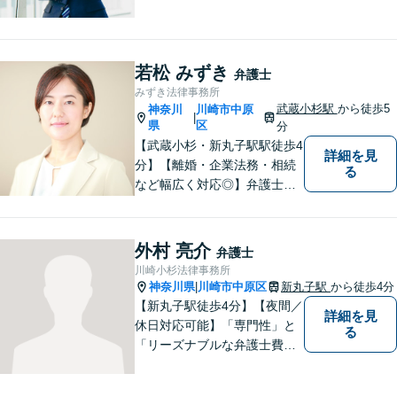
務所【弁護士11年目】相談者
さまが求める真の解決を目指
します。不動産関連事件・相
続・離婚に強み【二子玉川駅4
若松 みずき
弁護士
分】【夜間面談OK】
みずき法律事務所
武蔵小杉駅
から徒歩5
神奈川
川崎市中原
|
県
区
分
【武蔵小杉・新丸子駅駅徒歩4
詳細を見
分】【離婚・企業法務・相続
る
など幅広く対応◎】弁護士歴1
2年以上！お一人おひとりに寄
り添い、明るい未来へと導き
ます。皆様の人生の岐路に真
外村 亮介
弁護士
摯に向き合います。まずはお
川崎小杉法律事務所
気軽にご相談ください！
神奈川県
川崎市中原区
新丸子駅
から徒歩4分
|
【新丸子駅徒歩4分】【夜間／
詳細を見
休日対応可能】「専門性」と
る
「リーズナブルな弁護士費
用」の両立をポリシーにして
います。地域密着型の事務所