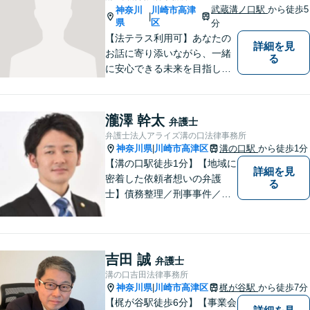
法書士の経験あり】
武蔵溝ノ口駅
から徒歩5
神奈川
川崎市高津
|
県
区
分
【法テラス利用可】あなたの
詳細を見
お話に寄り添いながら、一緒
る
に安心できる未来を目指しま
す。法律問題の解決だけでな
く、「その先の未来」も一緒
に考えてサポートいたしま
瀧澤 幹太
弁護士
す。高齢者や障害のある方へ
弁護士法人アライズ溝の口法律事務所
のサポートの充実【武蔵溝ノ
神奈川県
川崎市高津区
溝の口駅
から徒歩1分
|
口駅5分】【電話・メール・W
【溝の口駅徒歩1分】【地域に
詳細を見
EB相談も対応】
密着した依頼者想いの弁護
る
士】債務整理／刑事事件／離
婚／相続など、幅広い分野の
問題に精通しています。依頼
者様のお気持ちを大切にした
弁護を進めてまいります。ま
吉田 誠
弁護士
ずはお気軽にご相談くださ
溝の口吉田法律事務所
い。
神奈川県
川崎市高津区
梶が谷駅
から徒歩7分
|
【梶が谷駅徒歩6分】【事業会