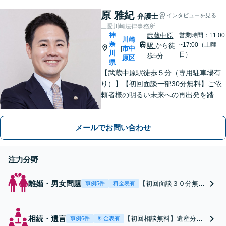
原 雅紀
弁護士
インタビューを見る
三愛川崎法律事務所
神
武蔵中原
営業時間：11:00
川崎
奈
~17:00（土曜
駅
から徒
市中
|
川
日）
歩5分
原区
県
【武蔵中原駅徒歩５分（専用駐車場有
り）】【初回面談一部30分無料】ご依
頼者様の明るい未来への再出発を踏み
出せるよう最後まで寄り添い、誠実か
つ丁寧に対応いたします。お気軽にご
メールでお問い合わせ
相談ください【完全個室・出張相談
可】【宅建資格有】不動産問題に注力
注力分野
離婚・男女問題
【初回面談３０分無
事例5件
料金表有
料】協議・調停離婚、
不貞慰謝料など納得で
きる解決に向けて豊富
相続・遺言
【初回相談無料】遺産分
事例6件
料金表有
な経験を踏まえて要点