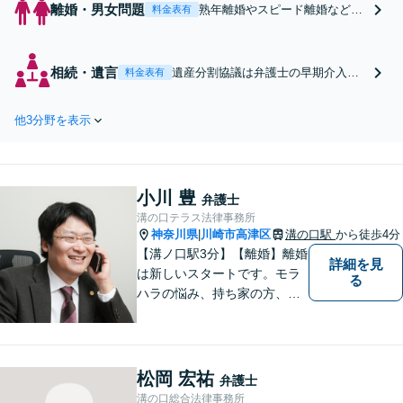
離婚・男女問題
熟年離婚やスピード離婚など、
料金表有
あらゆる期間の離婚のご相談に
対応し、適切なアドバイスを行
います。不貞慰謝料を請求され
相続・遺言
遺産分割協議は弁護士の早期介入
料金表有
た場合も、適切な金額かチェッ
で、紛争の激化を抑止！相続人の
クいたしますので、お気軽にご
方々の思いを代弁し、冷静な話し合
相談ください【完全個室】【土
他3分野を表示
いができるよう尽力します。相続放
日祝日面談可】
棄や遺言書の作成のご相談もお任せ
ください【完全個室】【土日祝日面
談可】
小川 豊
弁護士
溝の口テラス法律事務所
神奈川県
川崎市高津区
溝の口駅
から徒歩4分
|
【溝ノ口駅3分】【離婚】離婚
詳細を見
は新しいスタートです。モラ
る
ハラの悩み、持ち家の方、公
務員の方など様々なご事情の
方にご満足頂けた解決実績多
数。【不動産】家賃滞納、立
退料の増額など不動産のトラ
松岡 宏祐
弁護士
ブルはお任せください。【司
溝の口総合法律事務所