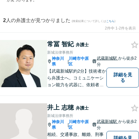
が見つかります。
2
人の弁護士が見つかりました
(検索結果について詳しくは
こちら
)
2件中 1-2件を表示
常冨 智紀
弁護士
新城法律事務所
武蔵新城駅
から徒歩2
神奈川
川崎市中原
|
県
区
分
【武蔵新城駅約2分】技術者か
詳細を見
ら弁護士へ。コミュニケーシ
る
ョン能力を武器に、依頼者さ
まにとことん寄り添った解決
を目指します。【離婚・男女
問題】不貞慰謝料請求／財産
井上 志穂
弁護士
分与・養育費など【相続】相
新城法律事務所
続手続は他士業と連携してワ
武蔵新城駅
から徒歩2
神奈川
川崎市中原
|
ンストップ解決
県
区
分
相続、交通事故、離婚、刑事
詳細を見