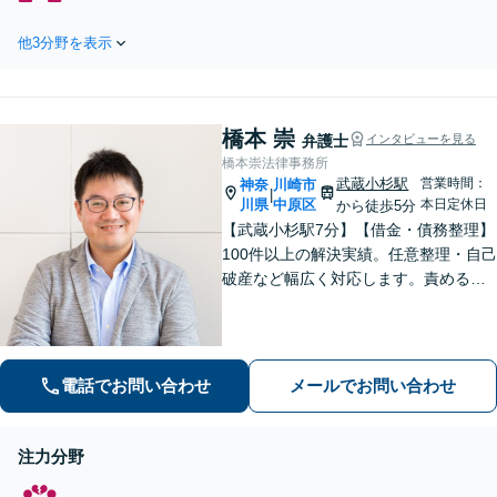
割・遺留分・相続放棄・遺
をを押さえた徹底した
言作成等相続で少しでもお
弁護活動を行います。
他3分野を表示
悩みの場合はお気軽にお電
依頼者様に最後まで寄
話ください。【宅建資格あ
り添い、明るい未来へ
り】特に不動産が絡む相続
の再出発を全力でサポ
案件はお任せください。 ご
ートします。まずは気
橋本 崇
依頼者様の利益の最大化の
弁護士
インタビューを見る
軽にご相談ください。
ために最後まで寄り添いサ
橋本崇法律事務所
ポートいたします。
武蔵小杉駅
営業時間：
神奈
川崎市
|
川県
中原区
本日定休日
から徒歩5分
【武蔵小杉駅7分】【借金・債務整理】
100件以上の解決実績。任意整理・自己
破産など幅広く対応します。責めるこ
とは一切しません。些細なことでもお
話ください【労働・雇用】固定残業代
請求について裁判実績あり【完全個
室】【土日祝日面談可】
電話でお問い合わせ
メールでお問い合わせ
注力分野