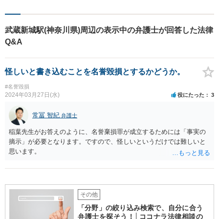
として、地域に愛される法律
事務所を目指しています。
【初回面談無料】法律トラブ
武蔵新城駅(神奈川県)周辺の表示中の弁護士が回答した法律
ルでお悩みの方は、お気軽に
Q&A
ご相談ください。
怪しいと書き込むことを名誉毀損とするかどうか。
#名誉毀損
2024年03月27日(水)
役にたった
3
常冨 智紀
弁護士
稲葉先生がお答えのように、名誉棄損罪が成立するためには「事実の
摘示」が必要となります。ですので、怪しいというだけでは難しいと
思います。
その他
「分野」の絞り込み検索で、自分に合う
弁護士を探そう！│ココナラ法律相談の