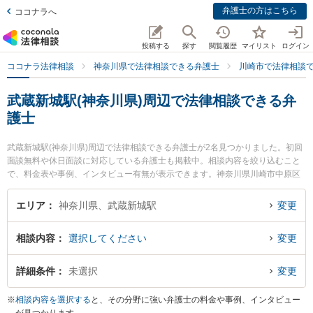
弁護士の方はこちら
ココナラへ
投稿する
探す
閲覧履歴
マイリスト
ログイン
ココナラ法律相談
神奈川県で法律相談できる弁護士
川崎市で法律相談
武蔵新城駅(神奈川県)周辺で法律相談できる弁
護士
武蔵新城駅(神奈川県)周辺で法律相談できる弁護士が2名見つかりました。初回
面談無料や休日面談に対応している弁護士も掲載中。相談内容を絞り込むこと
で、料金表や事例、インタビュー有無が表示できます。神奈川県川崎市中原区
に所在する武蔵新城駅はJR南武線沿線の駅です。より多くの弁護士から探した
いときは市区町村検索や同一路線のより大きな駅も追加選択して探すと良いで
エリア
神奈川県、武蔵新城駅
変更
しょう。特に新城法律事務所の常冨 智紀弁護士や新城法律事務所の井上 志穂弁
護士のプロフィール情報や弁護士費用、強みなどが注目されています。『財産
相談内容
選択してください
変更
分与のトラブルを勤務先から通いやすい武蔵新城駅周辺に事務所を構える弁護
士に面談予約したい』『財産分与のトラブル解決の実績豊富な武蔵新城駅近く
の弁護士を検索したい』『初回無料で財産分与を法律相談できる武蔵新城駅付
詳細条件
未選択
変更
近の弁護士に面談予約したい』などでお困りの相談者さんにおすすめです。
※
相談内容を選択する
と、その分野に強い弁護士の料金や事例、インタビュー