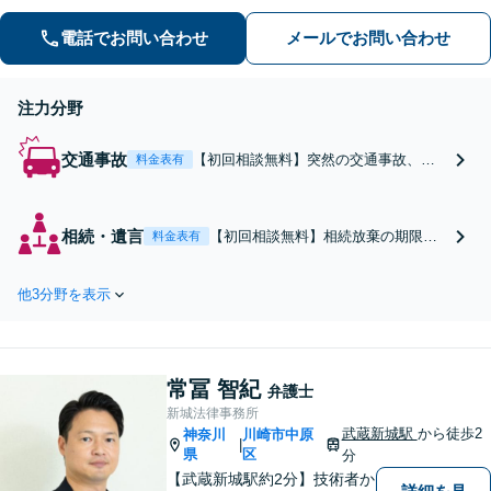
力になれるよう尽力いたしますので、
一人で抱え込まず、まずはご相談くだ
電話でお問い合わせ
メールでお問い合わせ
さい。
注力分野
交通事故
【初回相談無料】突然の交通事故、今
料金表有
後の生活や賠償金に不安を抱えていま
せんか。当事務所は事故直後からのご
相談を強くお勧めします。Webでの初
相続・遺言
【初回相談無料】相続放棄の期限が
料金表有
期相談にも対応。あなたの負担を軽減
迫っている、遺留分を請求したいな
し、安心できる未来へ導きます。【武
ど、相続問題は早めの対応が重要で
蔵小杉駅徒歩2分】
他3分野を表示
す。遺言書作成から調停、事業承継
まで幅広くサポート。電話やWeb、
出張相談にも対応しております。実
績豊富な当事務所へ今すぐご連絡く
常冨 智紀
ださい。
弁護士
新城法律事務所
武蔵新城駅
から徒歩2
神奈川
川崎市中原
|
県
区
分
【武蔵新城駅約2分】技術者か