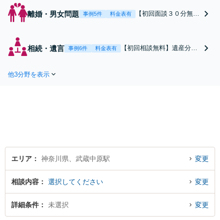
離婚・男女問題
【初回面談３０分無
事例5件
料金表有
料】協議・調停離婚、
不貞慰謝料など納得で
きる解決に向けて豊富
相続・遺言
【初回相談無料】遺産分
事例6件
料金表有
な経験を踏まえて要点
割・遺留分・相続放棄・遺
をを押さえた徹底した
言作成等相続で少しでもお
弁護活動を行います。
他3分野を表示
悩みの場合はお気軽にお電
依頼者様に最後まで寄
話ください。【宅建資格あ
り添い、明るい未来へ
り】特に不動産が絡む相続
の再出発を全力でサポ
案件はお任せください。 ご
ートします。まずは気
依頼者様の利益の最大化の
軽にご相談ください。
ために最後まで寄り添いサ
ポートいたします。
エリア
神奈川県、武蔵中原駅
変更
相談内容
選択してください
変更
詳細条件
未選択
変更