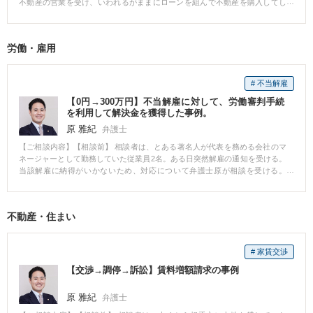
不動産の営業を受け、いわれるがままにローンを組んで不動産を購入してし
額，状況，所在等一切の事情を調査し，これを斟酌して決定」されます。 そ
まう。 不動産投資の月々の収支はマイナスが続き、いよいよ返済が困難とな
のため、具体的な手続の流れの理解と、適切な主張・証拠の提出が必要とな
ったため、当事務所に自己破産手続きを依頼する。 【相談後】 破産手続に向
る複雑な手続きですので、まずは弁護士までご相談ください。
けて受任をしたが、上記の経緯から免責不許可に該当する事由も複数見受け
労働・雇用
られたため管財事件に移行する可能性を視野に、早急に着手した。 破産申し
立てに至った経緯を細かく聞き取るとともに、管財人からの聴取事項に適切
かつ迅速に対応を行いつつ、管財人の心証を少しでも損なわないように慎重
# 不当解雇
に対応を行った。 その結果、管財人からは免責許可相当の意見をいただき、
無事免責許可の決定が認められた。 【先生のコメント】 本件負債額は5000万
【0円→300万円】不当解雇に対して、労働審判手続
円を超え、依頼者は毎日のように債権者から督促を受け、精神的にも肉体的
を利用して解決金を獲得した事例。
にも限界が近い状態でした。 結果として、無事裁判所から免責が認められる
原 雅紀
弁護士
こととなり、経済的再生に向けて再出発ができる状態となり、心から感謝い
ただきました。借金問題に悩む方へ、新たな人生の再出発を進むことができ
【ご相談内容】【相談前】 相談者は、とある著名人が代表を務める会社のマ
るよう、サポートができるので深刻な状況に陥る前に弁護士にご相談くださ
ネージャーとして勤務していた従業員2名。ある日突然解雇の通知を受ける。
い。
当該解雇に納得がいかないため、対応について弁護士原が相談を受ける。
【相談後】 任意の交渉段階において、相手方は当方の主張を真っ向から争
い、一円も支払う姿勢を見せなかったため、直ちに労働審判を申し立てる。
その結果、裁判所は不当解雇との当方の主張を認め、それぞれ解決金として
不動産・住まい
当方が望む金額及び内容で審判がなされた。 【先生のコメント】 日本の法律
上、解雇はよほどの事情がない限り認められにくいです。 会社から理不尽な
解雇を告げられた場合、争う余地は十分あるので、すぐに弁護士にご相談す
# 家賃交渉
ることをおすすめいたします。
【交渉→調停→訴訟】賃料増額請求の事例
原 雅紀
弁護士