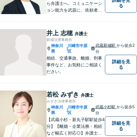
詳細を見
ら弁護士へ。コミュニケーシ
る
ョン能力を武器に、依頼者さ
まにとことん寄り添った解決
を目指します。【離婚・男女
問題】不貞慰謝料請求／財産
井上 志穂
弁護士
分与・養育費など【相続】相
新城法律事務所
続手続は他士業と連携してワ
武蔵新城駅
から徒歩2
神奈川
川崎市中原
|
ンストップ解決
県
区
分
相続、交通事故、離婚、刑事
詳細を見
事件など、お気軽にご相談く
る
ださい。
若松 みずき
弁護士
みずき法律事務所
武蔵小杉駅
から徒歩5
神奈川
川崎市中原
|
県
区
分
【武蔵小杉・新丸子駅駅徒歩4
詳細を見
分】【離婚・企業法務・相続
る
など幅広く対応◎】弁護士歴1