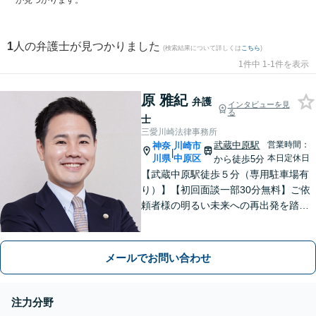
が見つかります。
1
人の弁護士が見つかりました
(検索結果について詳しくは
こちら
)
1件中 1-1件を表示
原 雅紀
弁護
インタビューを見
る
士
三愛川崎法律事務所
武蔵中原駅
営業時間：
神奈
川崎市
|
川県
中原区
本日定休日
から徒歩5分
【武蔵中原駅徒歩５分（専用駐車場有
り）】【初回面談一部30分無料】ご依
頼者様の明るい未来への再出発を踏み
出せるよう最後まで寄り添い、誠実か
つ丁寧に対応いたします。お気軽にご
相談ください【完全個室・出張相談
メールでお問い合わせ
可】【宅建資格有】不動産問題に注力
注力分野