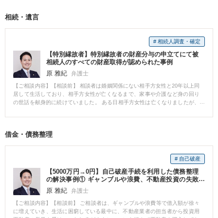
日、上司の配偶者が代理人弁護士とともに突然相談者の職場に訪れ、不倫し
ていることを認めろ、慰謝料を支払えといった要求を突き付けられる。 対応
相続・遺言
に困った相談者から相談を受け、対応について受任する。 【相談後】 受任
後、上司の配偶者から相談者に対し、不貞慰謝料として金220万円の支払を求
める訴訟が提起されました。 相談者の相手方である上司から配偶者の不貞に
# 相続人調査・確定
関する事情を詳細に聞き取るとともに、上司の配偶者と他の男性の関係性が
相当程度親密であることが伺えるLINEのやりとりを証拠として揃えることが
【特別縁故者】特別縁故者の財産分与の申立てにて被
できたため、訴訟では、相談者が親密な関係にいたる相当以前の段階で既に
相続人のすべての財産取得が認められた事例
夫婦関係は破綻していたという方針で進めました。 上司の配偶者は自らの不
原 雅紀
弁護士
貞は一切認めませんでしたが、裁判の本人質問の場では、提出した証拠と供
述の矛盾点を的確に指摘し、判決において請求棄却が認められました。 【先
【ご相談内容】【相談前】 相談者は婚姻関係にない相手方女性と20年以上同
生のコメント】 相手方女性は自らの離婚を有利に進めるべく、相談者の不貞
居して生活しており、相手方女性が亡くなるまで、家事や介護など身の回り
関係の証拠として探偵をつける等入念な準備をしていましたが、こちらも丹
の世話を献身的に続けていました。 ある日相手方女性は亡くなりましたが、
念に証拠を精査したうえで尋問に臨んだ結果、依頼者に有利な内容の判決が
子どもはおらず両親や兄弟姉妹も既に他界していたため、相続人がいない状
認められました。
況でした。 遺産として数千万円以上の預貯金と不動産が残された状態になり
ました。 相談者は相手方女性と婚姻関係になかったため相続権を有していま
借金・債務整理
せんでしたので、当該遺産をどうすべきかご相談をいただきました。 【相談
後】 受任後すぐに相続財産管理人選任の申立てを行い、相続人不存在が確定
した後、特別縁故者の財産分与の申立てを行いました。 審判においては、特
# 自己破産
別縁故者該当性について、証拠と共に詳細な主張を行った結果、相手方女性
のすべての財産を取得する内容での審判を獲得することができました。 【先
【5000万円→0円】自己破産手続を利用した債務整理
生のコメント】 特別縁故者として財産分与が認められるためには、「生計同
の解決事例① ギャンブルや浪費、不動産投資の失敗
一者、療養看護者に準ずる程度に被相続人との間に具体的且つ現実的な交渉
から債務が増大したケースにおいて、免責許可決定が
原 雅紀
弁護士
があり、相続財産の全部又は一部をその者に分与することが被相続人の意思
認められた事例
に合致するであろうとみられる程度に被相続人と密接な関係があった者をい
【ご相談内容】【相談前】 ご相談者は、ギャンブルや浪費等で借入額が徐々
う」（東京家審昭和60年11月19日）と解されており、その上で「特別縁故者
に増えていき、生活に困窮している最中に、不動産業者の担当者から投資用
との縁故関係の濃淡，度合，特別縁故者の年齢，職業，相続財産の種類，数