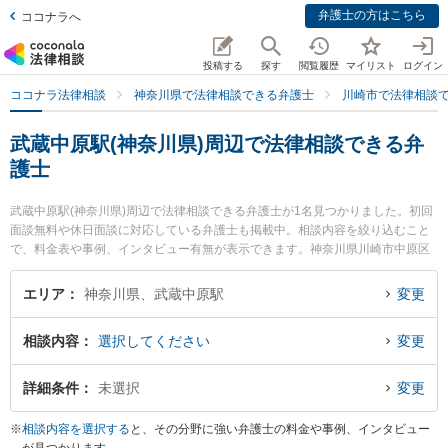
弁護士の方はこちら
ココナラへ
投稿する
探す
閲覧履歴
マイリスト
ログイン
ココナラ法律相談
神奈川県で法律相談できる弁護士
川崎市で法律相談
武蔵中原駅(神奈川県)周辺で法律相談できる弁
護士
武蔵中原駅(神奈川県)周辺で法律相談できる弁護士が1名見つかりました。初回
面談無料や休日面談に対応している弁護士も掲載中。相談内容を絞り込むこと
で、料金表や事例、インタビュー有無が表示できます。神奈川県川崎市中原区
に所在する武蔵中原駅はJR南武線沿線の駅です。より多くの弁護士から探した
いときは市区町村検索や同一路線のより大きな駅も追加選択して探すと良いで
エリア
神奈川県、武蔵中原駅
変更
しょう。特に三愛川崎法律事務所の原 雅紀弁護士のプロフィール情報や弁護士
費用、強みなどが注目されています。『誹謗中傷のトラブルを勤務先から通い
相談内容
選択してください
変更
やすい武蔵中原駅周辺に事務所を構える弁護士に面談予約したい』『誹謗中傷
のトラブル解決の実績豊富な武蔵中原駅近くの弁護士を検索したい』『初回無
料で誹謗中傷を法律相談できる武蔵中原駅付近の弁護士に面談予約したい』な
詳細条件
未選択
変更
どでお困りの相談者さんにおすすめです。
※
相談内容を選択する
と、その分野に強い弁護士の料金や事例、インタビュー