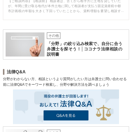
【ご相談内容】【相談前】 相談者は、古くから相手方に土地を貸していた
が、年間に受け取る地代が本件土地に関して相談者が支払う固定資産税や都
市計画税の年額を大きく下回っていたことから、賃料増額を要望し相談す
る。 【相談後】 相手方との交渉は進まず、賃料増額調停を申し立てるも、申
立て後まもなく、土地の借主である相手方が死亡したため、借主の相続人4名
を相手方となる。 調停には相続人全員が出席することはなく不成立となり、
訴訟に移行する。 訴訟では相当地代の鑑定が行われ、従来賃料のおよそ3倍程
その他
度が相当地代であるとの判断が示される。 賃料増額請求通知から現在まで
の、従来賃料と相当地代との差額の未払い分の支払を受ける内容で和解が成
「分野」の絞り込み検索で、自分に合う
立する。 【先生のコメント】 本件では、相手方が調停の途中で亡くなった
弁護士を探そう！│ココナラ法律相談の
り、相談者本人が過去に送付した通知書の記載が「賃料増額の意思表示」と
説明書
いえるかという点も問題になるなど、解決まで時間はかかりましたが、最終
的に相談者の満足がいく形で解決に至ることができました。
法律Q&A
分野がわからない方、相談というより質問がしたい方は弁護士に問い合わせる
前に法律Q&Aでキーワード検索し、分野や解決方法を調べましょう