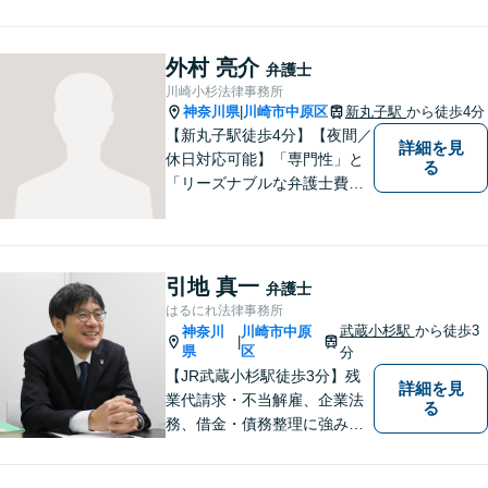
2年以上！お一人おひとりに寄
り添い、明るい未来へと導き
ます。皆様の人生の岐路に真
外村 亮介
弁護士
摯に向き合います。まずはお
川崎小杉法律事務所
気軽にご相談ください！
神奈川県
川崎市中原区
新丸子駅
から徒歩4分
|
【新丸子駅徒歩4分】【夜間／
詳細を見
休日対応可能】「専門性」と
る
「リーズナブルな弁護士費
用」の両立をポリシーにして
います。地域密着型の事務所
として、地域に愛される法律
事務所を目指しています。
引地 真一
弁護士
【初回面談無料】法律トラブ
はるにれ法律事務所
ルでお悩みの方は、お気軽に
武蔵小杉駅
から徒歩3
神奈川
川崎市中原
|
ご相談ください。
県
区
分
【JR武蔵小杉駅徒歩3分】残
詳細を見
業代請求・不当解雇、企業法
る
務、借金・債務整理に強み。
労働時間の証拠がメモだけで
も残業代の回収経験アリ。お