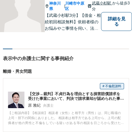
提案します。【近隣駐車場】
武蔵小杉駅
から徒歩3
神奈川
川崎市中原
|
県
区
分
【武蔵小杉駅3分】【借金・相
詳細を見
続初回相談無料】依頼者様の
る
お悩みやご事情を伺い、法的
なアドバイス・今後の見通し
を丁寧にご説明いたします。
なんでも気軽に相談できる
「町のお医者さん」のような
表示中の弁護士に関する事例紹介
弁護士でありたいと思ってお
ります。【電話相談可】
離婚・男女問題
# 不倫慰謝料
【交渉→裁判】不貞行為を理由とする損害賠償請求を
受けた事案において、判決で請求棄却が認められた事
例
原 雅紀
弁護士
【ご相談内容】【相談前】 相談者（女性）と相手方（男性）は、同じ職場の
上司・部下の関係にありました。 相談者は相手方である上司から、上司の配
偶者が他の男性と不倫をしている疑いがある等の相談を日ごろから受けた
り、一緒に仕事をしていくなかで、徐々に親密な関係に発展していく。 ある