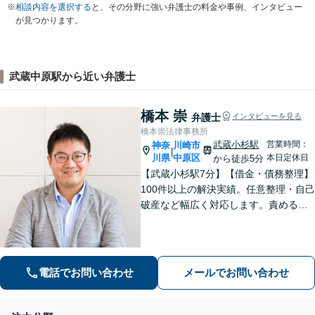
※
相談内容を選択する
と、その分野に強い弁護士の料金や事例、インタビュー
が見つかります。
武蔵中原駅から近い弁護士
橋本 崇
弁護士
インタビューを見る
橋本崇法律事務所
武蔵小杉駅
営業時間：
神奈
川崎市
|
川県
中原区
本日定休日
から徒歩5分
【武蔵小杉駅7分】【借金・債務整理】
100件以上の解決実績。任意整理・自己
破産など幅広く対応します。責めるこ
とは一切しません。些細なことでもお
話ください【労働・雇用】固定残業代
請求について裁判実績あり【完全個
室】【土日祝日面談可】
電話でお問い合わせ
メールでお問い合わせ