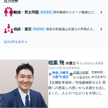
注力分野
離婚・男女問題
熟年離婚やスピード離婚など、
料金表有
あらゆる期間の離婚のご相談に
対応し、適切なアドバイスを行
います。不貞慰謝料を請求され
相続・遺言
遺産分割協議は弁護士の早期介入
料金表有
た場合も、適切な金額かチェッ
で、紛争の激化を抑止！相続人の
クいたしますので、お気軽にご
方々の思いを代弁し、冷静な話し合
相談ください【完全個室】【土
他3分野を表示
いができるよう尽力します。相続放
日祝日面談可】
棄や遺言書の作成のご相談もお任せ
ください【完全個室】【土日祝日面
談可】
稲葉 翔
弁護士
インタビューを見る
武蔵小杉駅前法律事務所
武蔵小杉駅
営業時間：
神奈
川崎市
|
川県
中原区
本日定休日
から徒歩2分
【近隣駐車場有／宅地建物取引士】周
囲への恩返しの思いから弁護士を志し
ました。人とのつながりを大切にし、
ご相談者様に丁寧に寄り添い、可能な
限り最良の結果を追求します。皆様の