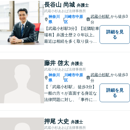
電話、メール関わらず素早い
長谷山 尚城
弁護士
レスポンスを心がけていま
武蔵小杉あおば法律事務所
す。【初回の面談無料】【営
武蔵小杉駅
から徒歩3
神奈川
川崎市中原
|
業時間外や土日の相談も可】
県
区
分
【武蔵小杉駅3分】【近隣駐車
詳細を見
場有】弁護士歴２０年以上。
る
最近は相続を多く取り扱って
いますが、相続はどうしても
親族と争うところもあり、精
神的な負担が大きいところも
藤井 啓太
弁護士
あります。早めに相談して頂
武蔵小杉あおば法律事務所
き、一緒に問題解決に取り組
武蔵小杉駅
から徒歩3
神奈川
川崎市中原
|
んでいきたいと考えていま
県
区
分
す。
【「武蔵小杉駅」 徒歩3分】
詳細を見
一般の方々が直面する身近な
る
法律問題に対し、「事件に大
きいも小さいもない」という
信念で対応しています。どん
なに小さな問題でも、真剣に
押尾 大史
弁護士
向き合い、最善の解決策をご
武蔵小杉あおば法律事務所