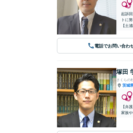
起訴回
トに努
【土浦
電話でお問い合わ
塚田 
さくらの
茨城
【弁護
家族や