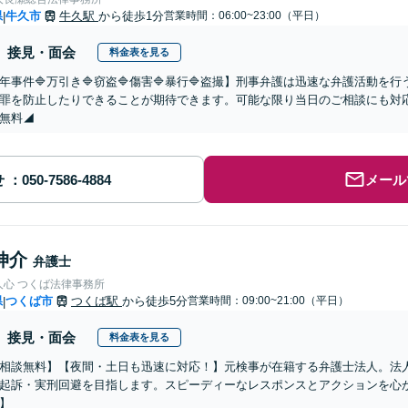
県
牛久市
牛久駅
から徒歩1分
営業時間：06:00~23:00（平日）
|
接見・面会
料金表を見る
少年事件🔷万引き🔷窃盗🔷傷害🔷暴行🔷盗撮】刑事弁護は迅速な弁護活動
罪を防止したりできることが期待できます。可能な限り当日のご相談にも対
無料◢
せ
メール
伸介
弁護士
人心 つくば法律事務所
県
つくば市
つくば駅
から徒歩5分
営業時間：09:00~21:00（平日）
|
接見・面会
料金表を見る
相談無料】【夜間・土日も迅速に対応！】元検事が在籍する弁護士法人。法
起訴・実刑回避を目指します。スピーディーなレスポンスとアクションを心
】