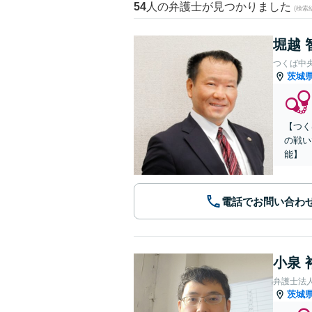
54
人の弁護士が見つかりました
(検索
堀越 
つくば中
茨城
【つく
の戦い
能】
電話でお問い合わ
小泉 
弁護士法
茨城