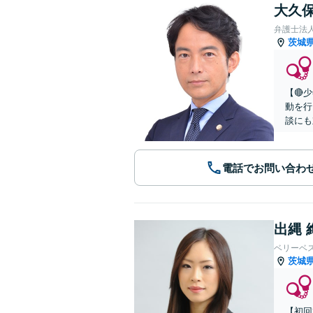
大久保
弁護士法
茨城
【🔴
動を行
談にも
電話でお問い合わ
出縄 
ベリーベ
茨城
【初回