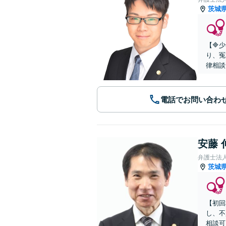
茨城
【🔷
り、冤
律相談
電話でお問い合わ
安藤 
弁護士法
茨城
【初回
し、不
相談可