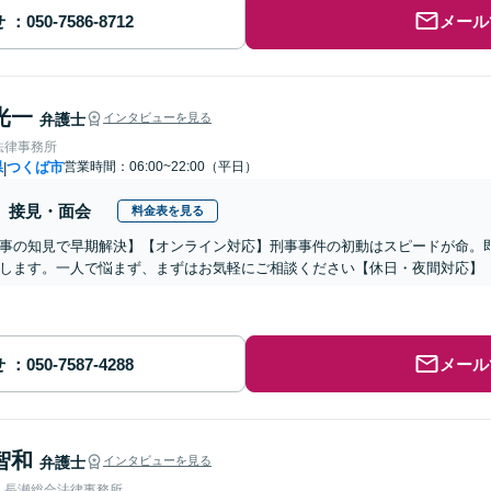
せ
メール
光一
弁護士
インタビューを見る
法律事務所
県
つくば市
営業時間：06:00~22:00（平日）
|
接見・面会
料金表を見る
事の知見で早期解決】【オンライン対応】刑事事件の初動はスピードが命。
します。一人で悩まず、まずはお気軽にご相談ください【休日・夜間対応】
せ
メール
智和
弁護士
インタビューを見る
人長瀬総合法律事務所