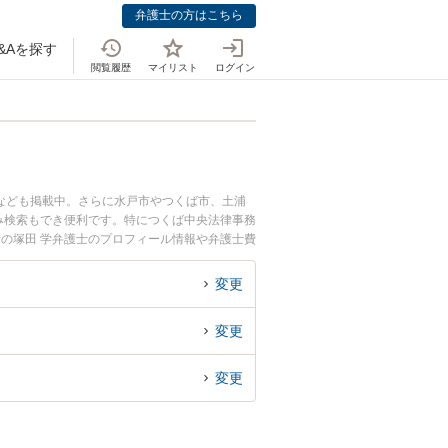
弁護士の方はこちら
&Aを探す
閲覧履歴
マイリスト
ログイン
なども掲載中。さらに水戸市やつくば市、土浦
み検索もでき便利です。特につくば中央法律事務
所の塚田 学弁護士のプロフィール情報や弁護士費
見・面会のトラブル解決の実績豊富な近くの弁護
におすすめです。
変更
変更
変更