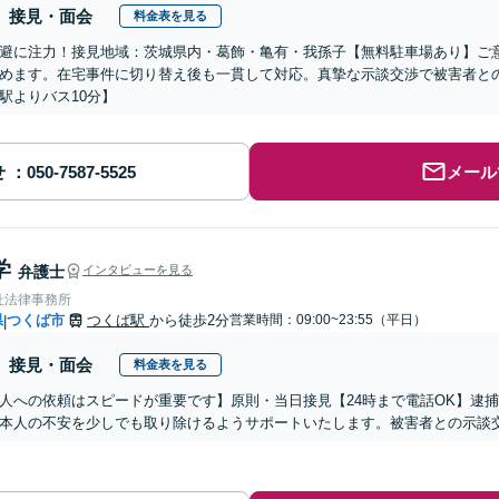
接見・面会
料金表を見る
避に注力！接見地域：茨城県内・葛飾・亀有・我孫子【無料駐車場あり】ご
めます。在宅事件に切り替え後も一貫して対応。真摯な示談交渉で被害者と
駅よりバス10分】
せ
メール
学
弁護士
インタビューを見る
杜法律事務所
県
つくば市
つくば駅
から徒歩2分
営業時間：09:00~23:55（平日）
|
接見・面会
料金表を見る
人への依頼はスピードが重要です】原則・当日接見【24時まで電話OK】逮
本人の不安を少しでも取り除けるようサポートいたします。被害者との示談