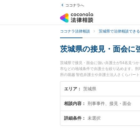
ココナラへ
ココナラ法律相談
茨城県で法律相談できる
茨城県の接見・面会に
茨城県で接見・面会に強い弁護士が54名見つ
市などの地域条件で弁護士を絞り込めます。刑
所の堀越 智也弁護士や弁護士法人さくらパート
用、強みなどが注目されています。『茨城県で
士を検索したい』『初回相談無料で接見・面会
エリア
茨城県
相談内容
刑事事件、接見・面会
詳細条件
未選択