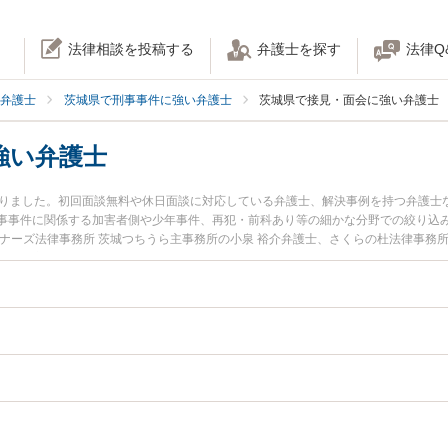
法律相談を投稿する
弁護士を探す
法律Q
弁護士
茨城県で刑事事件に強い弁護士
茨城県で接見・面会に強い弁護士
強い弁護士
かりました。初回面談無料や休日面談に対応している弁護士、解決事例を持つ弁護士
事事件に関係する加害者側や少年事件、再犯・前科あり等の細かな分野での絞り込
ナーズ法律事務所 茨城つちうら主事務所の小泉 裕介弁護士、さくらの杜法律事務
土日や夜間に発生した接見・面会のトラブルを今すぐに弁護士に相談したい』『接
を法律相談できる茨城県内の弁護士に相談予約したい』などでお困りの相談者さん