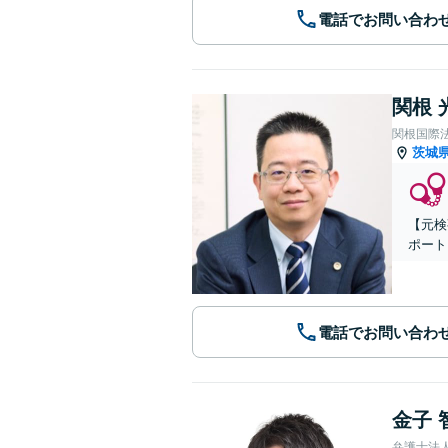
電話でお問い合わ
関根 
関根国際
茨城
【元検
ポート
電話でお問い合わ
金子 
弁護士法