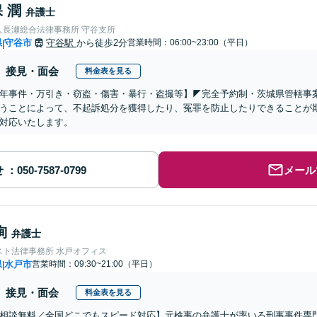
 潤
弁護士
人長瀬総合法律事務所 守谷支所
県
守谷市
守谷駅
から徒歩2分
営業時間：06:00~23:00（平日）
|
接見・面会
料金表を見る
少年事件・万引き・窃盗・傷害・暴行・盗撮等】◤完全予約制・茨城県管轄事
うことによって、不起訴処分を獲得したり、冤罪を防止したりできることが
対応いたします。
せ
メール
絢
弁護士
スト法律事務所 水戸オフィス
県
水戸市
営業時間：09:30~21:00（平日）
|
接見・面会
料金表を見る
相談無料／全国どこでもスピード対応】元検事の弁護士が率いる刑事事件専