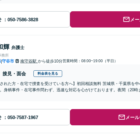
せ
メー
和輝
弁護士
事務所
県
守谷市
南守谷駅
から徒歩10分
営業時間：08:00~19:00（平日）
|
接見・面会
料金表を見る
された方・在宅で捜査を受けている方へ】初回相談無料 茨城県・千葉県を中
。身柄事件・在宅事件問わず、迅速な対応を心がけております。夜間（20時
せ
メール