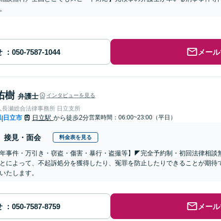
。
せ
メール
佑樹
弁護士
インタビューを見る
人長瀬総合法律事務所 日立支所
県
日立市
日立駅
から徒歩2分
営業時間：06:00~23:00（平日）
|
接見・面会
料金表を見る
少年事件・万引き・窃盗・傷害・暴行・盗撮等】◤完全予約制・初回法律相談
とによって、不起訴処分を獲得したり、冤罪を防止したりできることが期待
いたします。
せ
メール