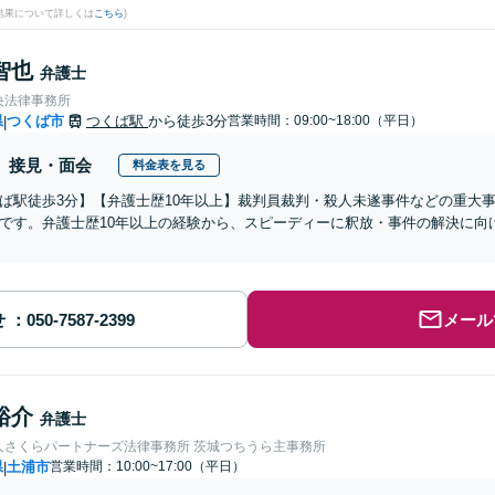
結果について詳しくは
こちら
)
智也
弁護士
央法律事務所
県
つくば市
つくば駅
から徒歩3分
営業時間：09:00~18:00（平日）
|
接見・面会
料金表を見る
ば駅徒歩3分】【弁護士歴10年以上】裁判員裁判・殺人未遂事件などの重大
です。弁護士歴10年以上の経験から、スピーディーに釈放・事件の解決に向
せ
メール
裕介
弁護士
人さくらパートナーズ法律事務所 茨城つちうら主事務所
県
土浦市
営業時間：10:00~17:00（平日）
|