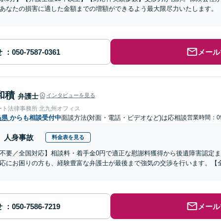
あなたの損害に適した金額までの増額ができるよう最大限尽力いたします。
せ
メール
和積
弁護士
インタビューを見る
ート法律事務所 北九州オフィス
島県
からも相談受付中
面談方法(対面・電話・ビデオなど)は応相談
営業時間：09
人身事故
料金表を見る
不要／全国対応】相談料・着手金0円で適正な慰謝料獲得から後遺障害認定
応にお困りの方も、経験豊富な弁護士が最後まで強気の交渉を行います。【全
せ
メール