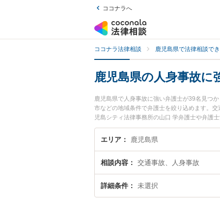
ココナラへ
ココナラ法律相談
鹿児島県で法律相談でき
鹿児島県の人身事故に
鹿児島県で人身事故に強い弁護士が39名見つ
市などの地域条件で弁護士を絞り込めます。交
児島シティ法律事務所の山口 学弁護士や弁護士
ール情報や弁護士費用、強みなどが注目されて
豊富な近くの弁護士を検索したい』『初回相談
エリア
鹿児島県
相談内容
交通事故、人身事故
詳細条件
未選択