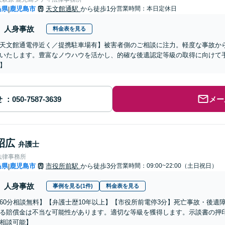
島県
鹿児島市
天文館通駅
から徒歩1分
営業時間：本日定休日
|
人身事故
料金表を見る
天文館通電停近く／提携駐車場有】被害者側のご相談に注力。軽度な事故か
いたします。豊富なノウハウを活かし、的確な後遺認定等級の取得に向けて
】
せ
メー
昭広
弁護士
法律事務所
島県
鹿児島市
市役所前駅
から徒歩3分
営業時間：09:00~22:00（土日祝日）
|
人身事故
事例を見る(1件)
料金表を見る
60分相談無料】【弁護士歴10年以上】【市役所前電停3分】死亡事故・後遺
る賠償金は不当な可能性があります。適切な等級を獲得します。示談書の押
相談可能】