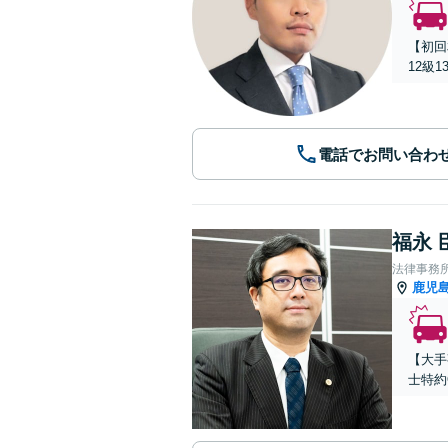
【初回
12級
電話でお問い合わ
福永 
法律事務
鹿児
【大手
士特約