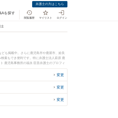
弁護士の方はこちら
&Aを探す
閲覧履歴
マイリスト
ログイン
護士
なども掲載中。さらに鹿児島市や鹿屋市、姶良
検索もでき便利です。特に弁護士法人萩原 鹿
ト 鹿児島事務所の福永 臣吾弁護士のプロフィ
に相談したい』『人身事故のトラブル解決の実績
困りの相談者さんにおすすめです。
変更
変更
変更