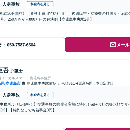
人身事故
料金表を見る
相談30分無料】【弁護士費用特約利用可】後遺障害・治療費の打切り・示談
13号、250万円から800万円の解決例【鹿児島中央駅2分】
せ
メール
臣吾
弁護士
所リーガルスマート 鹿児島事務所
島県
鹿児島市
鹿児島中央駅前駅
から徒歩1分
営業時間：本日定休日
|
人身事故
料金表を見る
事務所より低価格！】交通事故の賠償金増額に特化！保険会社の提示額でサ
OK】【特約なしでも着手金0円】