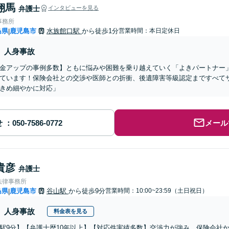
翔馬
弁護士
インタビューを見る
事務所
島県
鹿児島市
水族館口駅
から徒歩1分
営業時間：本日定休日
|
人身事故
金アップの事例多数】ともに悩みや困難を乗り越えていく「よきパートナー
ています！保険会社との交渉や医師との折衝、後遺障害等級認定まですべて
きめ細やかに対応」
せ
メール
貴彦
弁護士
法律事務所
島県
鹿児島市
谷山駅
から徒歩9分
営業時間：10:00~23:59（土日祝日）
|
人身事故
料金表を見る
駅9分】【弁護士歴10年以上】【対応件実績多数】交渉力が強み。保険会社