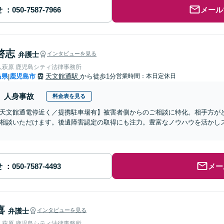
せ
メール
啓志
弁護士
インタビューを見る
人萩原 鹿児島シティ法律事務所
島県
鹿児島市
天文館通駅
から徒歩1分
営業時間：本日定休日
|
人身事故
料金表を見る
天文館通電停近く／提携駐車場有】被害者側からのご相談に特化。相手方が
相談いただけます。後遺障害認定の取得にも注力。豊富なノウハウを活かし
せ
メー
喜
弁護士
インタビューを見る
人萩原 鹿児島シティ法律事務所