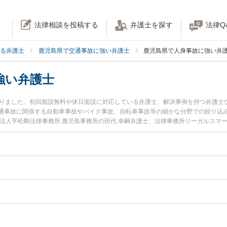
法律相談を投稿する
弁護士を探す
法律Q
る弁護士
鹿児島県で交通事故に強い弁護士
鹿児島県で人身事故に強い弁
強い弁護士
かりました。初回面談無料や休日面談に対応している弁護士、解決事例を持つ弁護士
通事故に関係する自動車事故やバイク事故、自転車事故等の細かな分野での絞り込み
法人平松剛法律事務所 鹿児島事務所の田代 幸嗣弁護士、法律事務所リーガルスマー
います。『鹿児島県で土日や夜間に発生した人身事故のトラブルを今すぐに弁護士
無料で人身事故を法律相談できる鹿児島県内の弁護士に相談予約したい』などでお