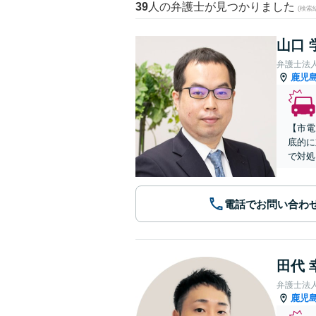
39
人の弁護士が見つかりました
(検索
山口 
弁護士法
鹿児
【市電
底的に
で対処
電話でお問い合わ
田代 
弁護士法
鹿児