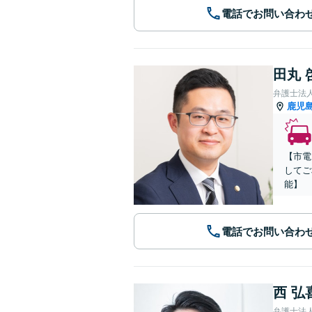
電話でお問い合わ
田丸 
弁護士法
鹿児
【市電
してご
能】
電話でお問い合わ
西 弘
弁護士法