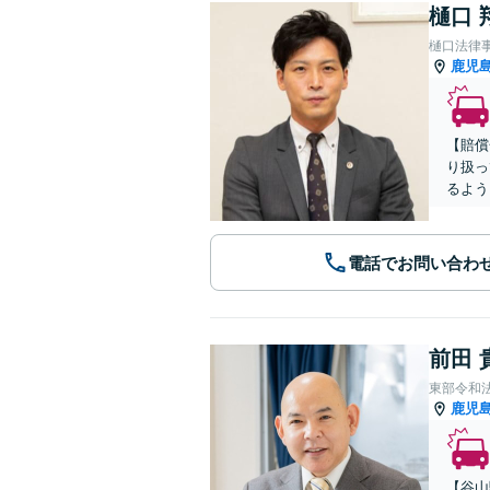
樋口 
樋口法律
鹿児
【賠償
り扱っ
るよう
電話でお問い合わ
前田 
東部令和
鹿児
【谷山