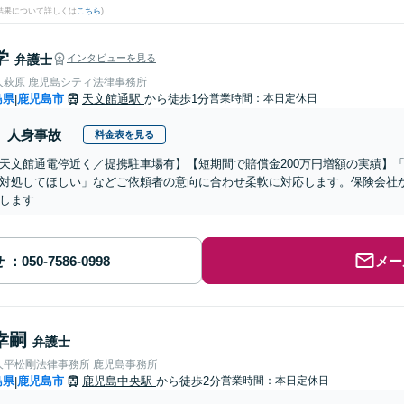
結果について詳しくは
こちら
)
学
弁護士
インタビューを見る
人萩原 鹿児島シティ法律事務所
島県
鹿児島市
天文館通駅
から徒歩1分
営業時間：本日定休日
|
人身事故
料金表を見る
天文館通電停近く／提携駐車場有】【短期間で賠償金200万円増額の実績】
対処してほしい」などご依頼者の意向に合わせ柔軟に対応します。保険会社
します
せ
メー
幸嗣
弁護士
人平松剛法律事務所 鹿児島事務所
島県
鹿児島市
鹿児島中央駅
から徒歩2分
営業時間：本日定休日
|