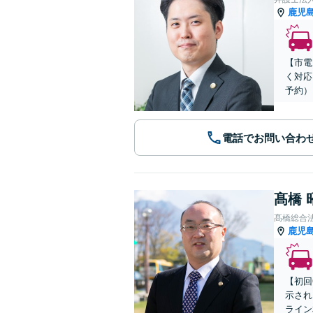
鹿児
【市電
く対応
予約）
電話でお問い合わ
髙橋 
髙橋総合
鹿児
【初回
示され
ライン