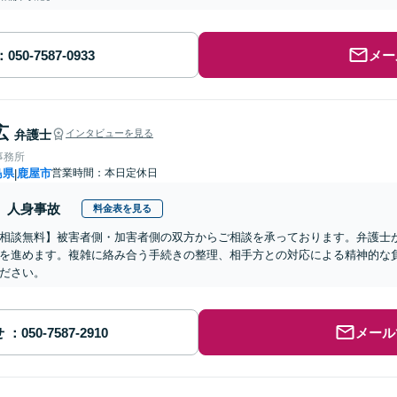
メー
広
弁護士
インタビューを見る
事務所
島県
鹿屋市
営業時間：本日定休日
|
人身事故
料金表を見る
相談無料】被害者側・加害者側の双方からご相談を承っております。弁護士
を進めます。複雑に絡み合う手続きの整理、相手方との対応による精神的な
ださい。
せ
メール