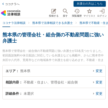
弁護士の方はこちら
ココナラへ
投稿する
探す
閲覧履歴
マイリスト
ログイン
ココナラ法律相談
熊本県で法律相談できる弁護士
熊本県で不動産・住
熊本県の管理会社・組合側の不動産問題に強い
弁護士
熊本県で管理会社・組合側の不動産問題に強い弁護士が33名見つかりました。
初回面談無料や休日面談に対応している弁護士なども掲載中。さらに熊本市中
央区や八代市、荒尾市などの地域条件で弁護士を絞り込めます。不動産・住ま
いに関係する立ち退き交渉や家賃交渉、不動産契約解除等の細かな分野での絞
り込み検索もでき便利です。特に熊本セントラル法律事務所の木野 博徳弁護士
エリア
熊本県
変更
やつばさ法律事務所の田中 真由美弁護士、アロウズ法律事務所の川島 孝之弁護
士のプロフィール情報や弁護士費用、強みなどが注目されています。『熊本県
相談内容
不動産・住まい、管理会社・組合側
変更
で土日や夜間に発生した管理会社・組合側の不動産問題のトラブルを今すぐに
弁護士に相談したい』『管理会社・組合側の不動産問題のトラブル解決の実績
豊富な近くの弁護士を検索したい』『初回相談無料で管理会社・組合側の不動
詳細条件
未選択
変更
産問題を法律相談できる熊本県内の弁護士に相談予約したい』などでお困りの
相談者さんにおすすめです。