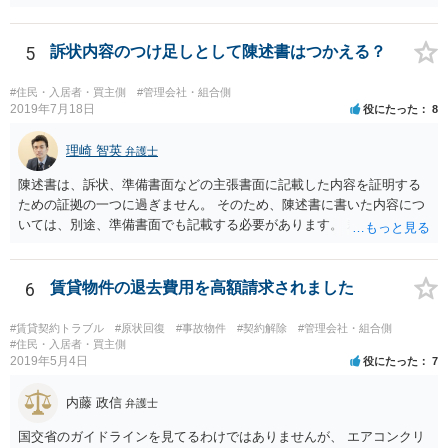
に弁護士に見せ、対応方針をご検討いただくことをお勧めいたしま
す。
5
訴状内容のつけ足しとして陳述書はつかえる？
#住民・入居者・買主側
#管理会社・組合側
2019年7月18日
役にたった
8
理崎 智英
弁護士
陳述書は、訴状、準備書面などの主張書面に記載した内容を証明する
ための証拠の一つに過ぎません。 そのため、陳述書に書いた内容につ
いては、別途、準備書面でも記載する必要があります。 裁判所は弁論
の全趣旨から、主張書面で主張していない事実についても認定する場
合もありますが、 基本的には、主張書面で主張する必要があるという
ことになります。
6
賃貸物件の退去費用を高額請求されました
#賃貸契約トラブル
#原状回復
#事故物件
#契約解除
#管理会社・組合側
#住民・入居者・買主側
2019年5月4日
役にたった
7
内藤 政信
弁護士
国交省のガイドラインを見てるわけではありませんが、 エアコンクリ