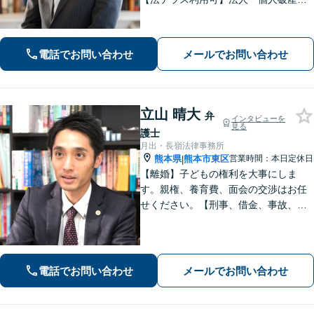
立、遺言・相続、離婚・男女問題・刑
事事件などに力を入れています。迅速
対応でスムーズに解決できるよう尽力
電話でお問い合わせ
メールでお問い合わせ
します。
立山 晴大
弁
インタビューを
見る
護士
月出・長嶺法律事務所
熊本県
熊本市東区
営業時間：本日定休日
|
【離婚】子どもの権利を大事にしま
す。親権、養育費、面会の交渉はお任
せください。【刑事、借金、事故、労
働】依頼者の気持ちに寄り添い解決を
目指します。示談交渉や調停の話し合
いは豊富な経験あり。
電話でお問い合わせ
メールでお問い合わせ