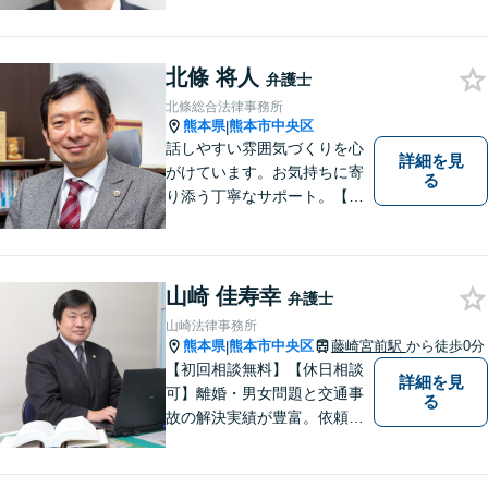
す【破産・任意整理・個人再
生に対応】ご希望に沿った債
務整理をご提案【遺産相続の
北條 将人
ノウハウ多数】相続手続きか
弁護士
ら遺言書までトータルサポー
北條総合法律事務所
ト【JR熊本駅から徒歩1分】
熊本県
熊本市中央区
|
話しやすい雰囲気づくりを心
詳細を見
がけています。お気持ちに寄
る
り添う丁寧なサポート。【借
金・債務整理】将来を見据え
た最善策をご提案【労働・雇
用】証拠集めから手厚くサポ
ート。企業からのご相談も承
山崎 佳寿幸
弁護士
ります【交通事故】弁護士費
山崎法律事務所
用特約の利用可【夜間・休日
熊本県
熊本市中央区
藤崎宮前駅
から徒歩0分
|
面談可】
【初回相談無料】【休日相談
詳細を見
可】離婚・男女問題と交通事
る
故の解決実績が豊富。依頼者
様にとって力強い法的パート
ナーとして尽力いたします。