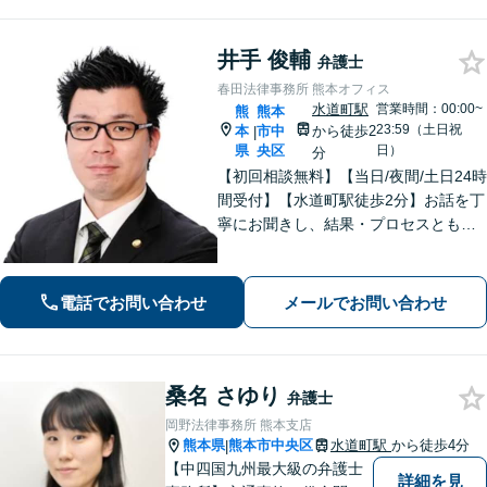
井手 俊輔
弁護士
春田法律事務所 熊本オフィス
水道町駅
営業時間：00:00~
熊
熊本
23:59（土日祝
本
市中
から徒歩2
|
県
央区
日）
分
【初回相談無料】【当日/夜間/土日24時
間受付】【水道町駅徒歩2分】お話を丁
寧にお聞きし、結果・プロセスともに
ご満足していただけるサービスを提供
いたします。
電話でお問い合わせ
メールでお問い合わせ
桑名 さゆり
弁護士
岡野法律事務所 熊本支店
熊本県
熊本市中央区
水道町駅
から徒歩4分
|
【中四国九州最大級の弁護士
詳細を見