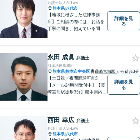
弁護士法人Si-Law
熊本県
八代市
|
【地域に根ざした法律事務
詳細を見
所】ご相談の際には、お話を
る
丁寧に聞き、抱えている問題
をよく理解した上で、法的観
点を踏まえた最善の解決方法
をご提案できるよう心がけて
います。 1人で悩まず、お気
永田 成眞
弁護士
軽にご相談ください。
河津法律事務所
熊本県
熊本市中央区
藤崎宮前駅
から徒歩3分
|
【土日祝／夜間面談可能】
詳細を見
【メール24時間受付中】【藤
る
崎宮前駅徒歩3分】熊本県内及
び周辺地域から法律相談受付
中です。交通事故・男女関係
等の問題から、刑事、経営者
西田 幸広
の方の契約関係トラブルまで
弁護士
幅広くご相談いただいており
弁護士法人Si-Law
ます。お気軽にご相談くださ
熊本県
八代市
|