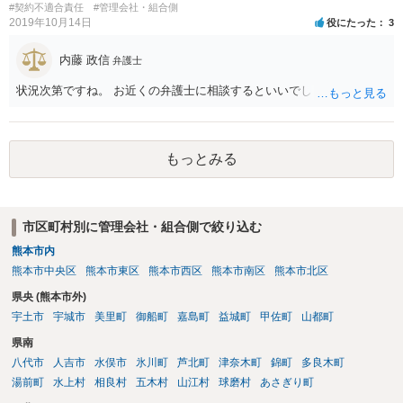
#契約不適合責任
#管理会社・組合側
的に出している場合は、慰謝料を支払う義務が生じることになりま
2019年10月14日
役にたった
3
す。 ただし、個人の印象で「騒音が大きい」と言っても取り合っては
もらえないので（逆にクレーマー扱いの憂き目に遭います）、最寄り
内藤 政信
弁護士
の自治体に相談して騒音の測定器を貸してもらうなど、客観的な証拠
を集めるところから始めましょう。 そこまでする精神的な余裕がない
状況次第ですね。 お近くの弁護士に相談するといいでしょう。
方は、端的に静かな場所に引っ越すことをお勧めします。
もっとみる
市区町村別に管理会社・組合側で絞り込む
熊本市内
熊本市中央区
熊本市東区
熊本市西区
熊本市南区
熊本市北区
県央 (熊本市外)
宇土市
宇城市
美里町
御船町
嘉島町
益城町
甲佐町
山都町
県南
八代市
人吉市
水俣市
氷川町
芦北町
津奈木町
錦町
多良木町
湯前町
水上村
相良村
五木村
山江村
球磨村
あさぎり町