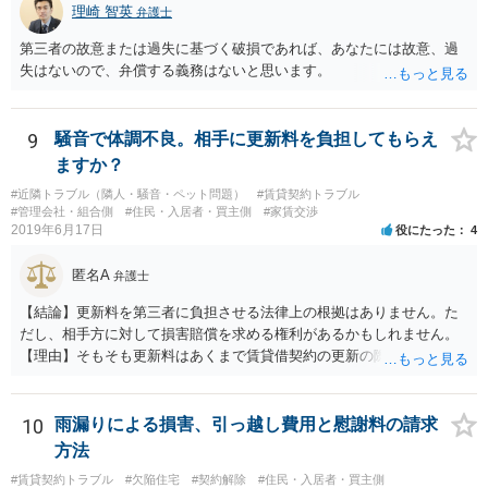
理崎 智英
弁護士
第三者の故意または過失に基づく破損であれば、あなたには故意、過
失はないので、弁償する義務はないと思います。
9
騒音で体調不良。相手に更新料を負担してもらえ
ますか？
#近隣トラブル（隣人・騒音・ペット問題）
#賃貸契約トラブル
#管理会社・組合側
#住民・入居者・買主側
#家賃交渉
2019年6月17日
役にたった
4
匿名A
弁護士
【結論】更新料を第三者に負担させる法律上の根拠はありません。た
だし、相手方に対して損害賠償を求める権利があるかもしれません。
【理由】そもそも更新料はあくまで賃貸借契約の更新の際の手数料の
話ですので、騒音問題とは切り離して考えることになります。 さて騒
音ですが、まず「受忍限度論」という考え方がありますのでここから
説明します。 誰しも日々の生活をするにあたり、足音・洗濯機・掃除
10
雨漏りによる損害、引っ越し費用と慰謝料の請求
機・風呂の水音など音を発生させるのはお互い様ですので、音に敏感
方法
な人であっても一定のレベルの音までは甘受しなければなりません。
#賃貸契約トラブル
#欠陥住宅
#契約解除
#住民・入居者・買主側
そして、もし騒音が「一般人基準」で我慢できないレベルの音を継続