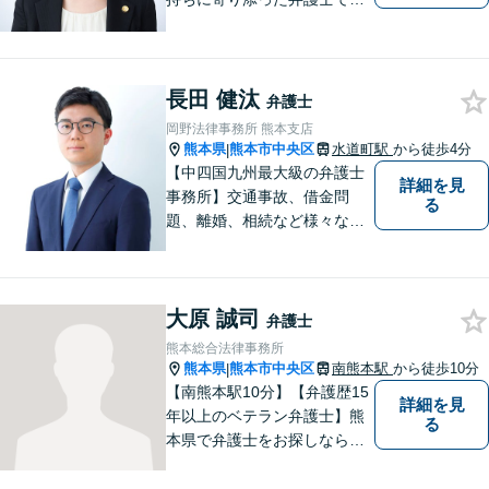
りたいと考えています。依頼
者の方のおかれた社会的状況
やお気持ちに配慮し、納得の
いく解決のサポートができま
長田 健汰
弁護士
すよう、一つ一つのご依頼に
岡野法律事務所 熊本支店
誠実に取り組んでまいりま
熊本県
熊本市中央区
水道町駅
から徒歩4分
|
す。
【中四国九州最大級の弁護士
詳細を見
事務所】交通事故、借金問
る
題、離婚、相続など様々な問
題について、「何度でも無
料」の相談を行っています！
まずはお気軽にご相談くださ
大原 誠司
い！
弁護士
熊本総合法律事務所
熊本県
熊本市中央区
南熊本駅
から徒歩10分
|
【南熊本駅10分】【弁護歴15
詳細を見
年以上のベテラン弁護士】熊
る
本県で弁護士をお探しなら、
まずはご連絡ください！離婚
／借金／刑事事件／相続な