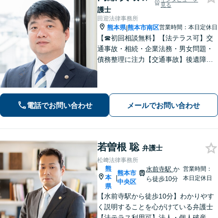
見る
護士
田迎法律事務所
熊本県
熊本市南区
営業時間：本日定休日
|
【☎︎初回相談無料】【法テラス可】交
通事故・相続・企業法務・男女問題・
債務整理に注力【交通事故】後遺障害
等級認定に詳しい！物損事故から重
症・死亡事故まで幅広く対応【相続】
もご相談ください【駐車場あり】
電話でお問い合わせ
メールでお問い合わせ
若曽根 聡
弁護士
松﨑法律事務所
熊
水前寺駅
か
営業時間：
熊本市
本
|
本日定休日
ら徒歩10分
中央区
県
【水前寺駅から徒歩10分】わかりやす
く説明することを心がけている弁護士
【法テラス利用可】法人・個人破産申