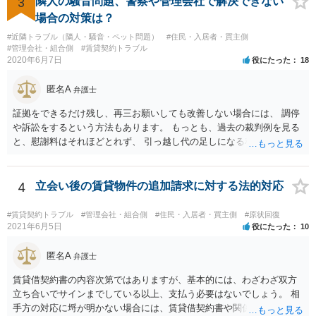
3
隣人の騒音問題、警察や管理会社で解決できない
場合の対策は？
#近隣トラブル（隣人・騒音・ペット問題）
#住民・入居者・買主側
#管理会社・組合側
#賃貸契約トラブル
2020年6月7日
役にたった
18
匿名A
弁護士
証拠をできるだけ残し、再三お願いしても改善しない場合には、 調停
や訴訟をするという方法もあります。 もっとも、過去の裁判例を見る
と、慰謝料はそれほどとれず、 引っ越し代の足しになる程度に終わっ
てしまうかもしれません。
4
立会い後の賃貸物件の追加請求に対する法的対応
#賃貸契約トラブル
#管理会社・組合側
#住民・入居者・買主側
#原状回復
2021年6月5日
役にたった
10
匿名A
弁護士
賃貸借契約書の内容次第ではありますが、基本的には、わざわざ双方
立ち合いでサインまでしている以上、支払う必要はないでしょう。 相
手方の対応に埒が明かない場合には、賃貸借契約書や関係資料を個別