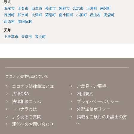
県北
荒尾市
玉名市
山鹿市
菊池市
阿蘇市
合志市
玉東町
南関町
長洲町
和水町
大津町
菊陽町
南小国町
小国町
産山村
高森町
西原村
南阿蘇村
天草
上天草市
天草市
苓北町
ココナラ法律相談について
ココナラ法律相談とは
ご意見・ご要望
法律Q&A
利用規約
法律相談コラム
プライバシーポリシー
ココナラとは
外部送信ポリシー
よくあるご質問
掲載をご検討の弁護士の方
へ
運営へのお問い合わせ