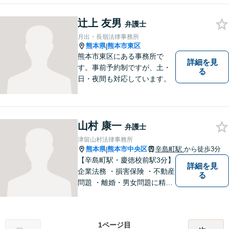
ど、幅広い法律問題に精通し
辻上 友男
ています。皆様にとって一番
弁護士
のパートナーとなれるよう、
月出・長嶺法律事務所
精一杯取り組ませていただき
熊本県
熊本市東区
|
ます。
熊本市東区にある事務所で
詳細を見
す。事前予約制ですが、土・
る
日・夜間も対応しています。
山村 康一
弁護士
津留山村法律事務所
熊本県
熊本市中央区
辛島町駅
から徒歩3分
|
【辛島町駅・慶徳校前駅3分】
詳細を見
企業法務 ・損害保険 ・不動産
る
問題 ・離婚・男女問題に精通
した弁護士が迅速に対応いた
します。お困りの方は、お気
軽にご相談ください。
1ページ目