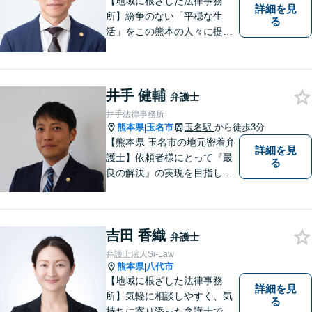
い。
【地域に根ざした法律事務
詳細を見
所】紛争のない「平穏な生
る
活」をこの熊本の人々に提供
することが私たちのモットー
であり法律家としての使命で
す。一人でも多くの熊本地域
の人たちに紛争のない「平穏
井手 健輔
弁護士
な生活」を提供するという志
井手法律事務所
を持って日々の仕事に取り組
熊本県
玉名市
玉名駅
から徒歩3分
|
んでまいります。
【熊本県 玉名市の地元密着弁
詳細を見
護士】依頼者様にとって『最
る
良の解決』の実現を目指しま
す。お悩みの方はお気軽にご
相談ください。
吉田 香織
弁護士
弁護士法人Si-Law
熊本県
八代市
|
【地域に根ざした法律事務
詳細を見
所】気軽に相談しやすく、気
る
持ちに寄り添った弁護士であ