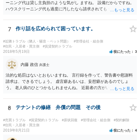
ーニング代は貸し主負担のような気がし ますね。 設備だからですね。
ハウスクリーニング代も過度に汚したなら請求されても 仕方ないでし
ょうが、生活上の通常の汚れならば、貸し主 負担だと思いますね。 次
の借主のための清掃だと思いますね。 ほっといて争ってみたらいいで
しょう。
7
作り話を広められて困っています。
#近隣トラブル（隣人・騒音・ペット問題）
#管理会社・組合側
#住民・入居者・買主側
#賃貸契約トラブル
2018年5月19日
役にたった
3
内藤 政信
弁護士
法的な処罰はないとおもいますね。 言行録を作って、警告書や慰謝料
請求は、できるでしょう。 虚言癖あるいは、妄想癖があるのでしょ
う。 老人病のひとつかもしれませんね。 近親者の方がいれば、話を通
してみるのもありでしょう。
8
テナントの修繕 弁償の問題 その後
#売買トラブル
#賃貸契約トラブル
#原状回復
#管理会社・組合側
#契約解除
#住民・入居者・買主側
2019年8月21日
役にたった
4