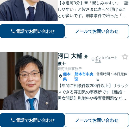
【水道町3分】💬「親しみやすい」「話
しやすい」と皆さまに言って頂けるこ
とが多いです。刑事事件で培った「交
渉力」を活かし様々な悩みの解決を図
れるのが最大の強み◎【刑事事件／警
電話でお問い合わせ
メールでお問い合わせ
察に呼び出されている方▶︎電話相談0
円】【相続／借金／人身事故▶︎相談0
円】
河口 大輔
弁
インタビューを
見る
護士
銀河法律事務所
熊本
熊本市中央
営業時間：本日定休
|
県
区
日
【年間ご相談件数200件以上】リラック
スできる雰囲気の事務所です【離婚・
男女問題】慰謝料や養育費問題など
様々な事例に対応【交通事故】重度後
遺障害事案など解決実績多数あり【債
務・過払い金】債務問題にスピーディ
電話でお問い合わせ
メールでお問い合わせ
に対応。過払い金も多額の回収実績