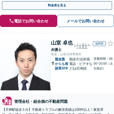
料金表を見る
電話でお問い合わせ
メールでお問い合わせ
山室 卓也
福岡県
インタビュ
ーを見る
弁護士
尾畠・山室法律事務所
営業時間：09:
熊本県
面談方法(対面・
からも相
電話・ビデオな
00~20:00（土
談受付中
ど)は応相談
日祝日）
管理会社・組合側の不動産問題
【天神駅徒歩５分】不動産トラブルの解決実績は100件以上！家賃滞