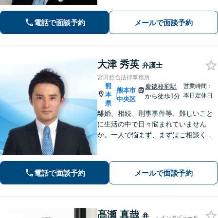
／借金問題・債務整理お任せくださ
い。
電話で面談予約
メールで面談予約
大津 秀英
弁護士
宮田総合法律事務所
熊
慶徳校前駅
営業時間：
熊本市
本
|
本日定休日
から徒歩1分
中央区
県
離婚、相続、刑事事件等、難しいこと
に生活の中で日々悩まれていません
か。一人で悩まず、まずはご相談くだ
さい。貴方の悩みを一緒に解決しま
す。貴方の悩みが法律で解決できる
か、解決できるとしてどういった解決
電話で面談予約
メールで面談予約
策があるかご提案します。
髙瀬 真哉
弁
インタビューを