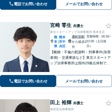
局・証券会社」勤務で培った税の知識
電話でお問い合わせ
メールでお問い合わせ
を生かし、依頼者に寄り添った強いパ
ートナーになります【税理士資格あ
り】
宮﨑 零生
弁護士
東京スタートアップ法律事務所 熊本支店
通町筋駅
営業時間：06:30~
熊
熊本
22:00（土日祝
本
市中
から徒歩2
|
県
央区
日）
分
【離婚・不倫の慰謝料・刑事事件(加害
者側)・交通事故など】東京スタートア
ップ法律事務所は国内29拠点体制で全
国対応！【ご自宅からの電話相談にも
対応(法律相談は完全予約制)】各分野で
専門性の高い弁護士が寄り添い解決を
電話でお問い合わせ
メールでお問い合わせ
サポートします。
田上 裕輝
弁護士
保田窪法律事務所