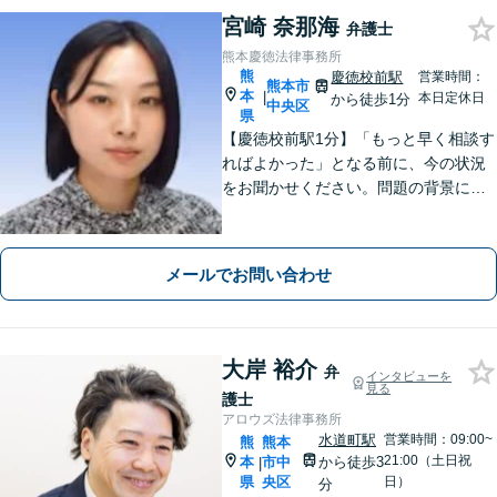
宮崎 奈那海
弁護士
熊本慶徳法律事務所
熊
慶徳校前駅
営業時間：
熊本市
本
|
本日定休日
から徒歩1分
中央区
県
【慶徳校前駅1分】「もっと早く相談す
ればよかった」となる前に、今の状況
をお聞かせください。問題の背景にも
目を向け、あなたの気持ちにしっかり
寄り添います。【WEB相談可能】【夜
間面談可】
メールでお問い合わせ
大岸 裕介
弁
インタビューを
見る
護士
アロウズ法律事務所
水道町駅
営業時間：09:00~
熊
熊本
21:00（土日祝
本
市中
から徒歩3
|
県
央区
日）
分