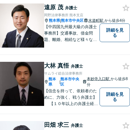
企業法務のご相談もお任せく
遠原 茂
ださい。【熊本市中心部】地
弁護士
域に密着した町医者みたいな
岡野法律事務所 熊本支店
弁護士です。
熊本県
熊本市中央区
水道町駅
から徒歩4分
|
【中四国九州最大級の弁護士
詳細を見
事務所】交通事故、借金問
る
題、離婚、相続など様々な問
題について、「何度でも無
料」の相談を行っています！
まずはお気軽にご相談くださ
大林 真悟
い！
弁護士
サムライ総合法律事務所
本妙寺入口駅
から徒歩8
熊本
熊本市中央
|
県
区
分
【信念を持って、依頼者のた
詳細を見
めに、力強く、戦う弁護士】
る
【１０年以上の弁護士経
験】 【①交通事故、②離婚
等の男女トラブル、③顧問弁
護の３つの分野に力を注ぐ弁
田畑 求三
弁護士
護士】