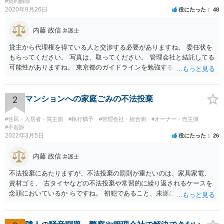
#契約解除
2020年9月26日
役にたった
48
内藤 政信
弁護士
貸主から代理権を得ている人と交渉する必要がありますね。 委任状を
もらってください。 写真は、取ってください。 管理会社と結託してる
可能性がありますね。 東京都のガイドラインを勉強するといいでしょ
う。 払わずに、調停を申し立てるといいでしょう。
2
マンションへの家庭ごみの不法投棄
#住民・入居者・買主側
#執行猶予
#管理会社・組合側
#オーナー・売主側
#不起訴
2022年3月5日
役にたった
26
内藤 政信
弁護士
不法投棄にあたりますが、不法投棄の罰則が重たいのは、家具家電、
資材ゴミ、 古タイヤなどの不法投棄や常習的に繰り返されるケースを
念頭においているか らですね。 初犯であること、未遂に終わっている
ことから、かりに通報され、事情聴取が あったとしても、起訴される
ことはないでしょう。 様子見でいいでしょう。