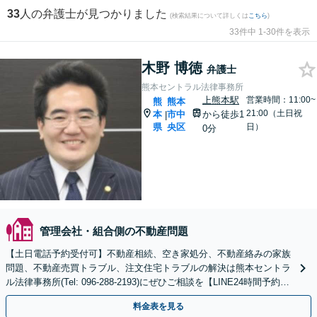
33
人の弁護士が見つかりました
(検索結果について詳しくは
こちら
)
33件中 1-30件を表示
木野 博徳
弁護士
熊本セントラル法律事務所
上熊本駅
営業時間：11:00~
熊
熊本
21:00（土日祝
本
市中
から徒歩1
|
県
央区
日）
0分
管理会社・組合側の不動産問題
【土日電話予約受付可】不動産相続、空き家処分、不動産絡みの家族
問題、不動産売買トラブル、注文住宅トラブルの解決は熊本セントラ
ル法律事務所(Tel: 096-288-2193)にぜひご相談を【LINE24時間予約受
付可】【休日・夜間相談可】
料金表を見る