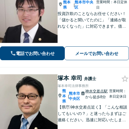
熊本
熊本市中央
営業時間：本日定休
|
県
区
日
投資詐欺のことならお任せください！
「儲かると聞いてたのに」「連絡が取
れなくなった」に対応できます。借
金、債務整理にも精通しています【子
連れ相談可】【初回面談無料】
電話でお問い合わせ
メールでお問い合わせ
塚本 幸司
弁護士
塚本幸司法律事務所
熊
神水交差点駅
営業時間：
熊本市
本
|
本日定休日
から徒歩8分
中央区
県
【県庁/神水交差点近く】「こんな相談
してもいいの？」と迷ったらまずはご
連絡ください。迅速に対応いたしま
す。 離婚問題／相続・相続放棄・遺言