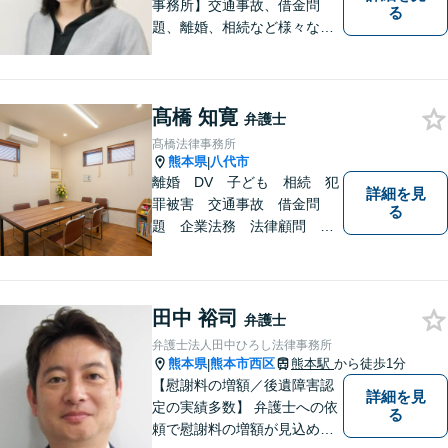
事務所】交通事故、借金問
る
題、離婚、相続など様々な問
題について、「何度でも無
料」の相談を行っています！
まずはお気軽にご相談くださ
髙橋 知寛
い！
弁護士
髙橋法律事務所
熊本県
八代市
|
離婚 DV 子ども 相続 犯
詳細を見
罪被害 交通事故 借金問
る
題 企業法務 法律顧問
各種法律問題取扱有 【女性
スタッフ常駐】【個室相談】
【バリアフリー】
田中 裕司
弁護士
弁護士法人田中ひろし法律事務所
熊本県
熊本市西区
熊本駅
から徒歩1分
|
【慰謝料の増額／後遺障害認
詳細を見
定の実績多数】 弁護士への依
る
頼で慰謝料の増額が見込めま