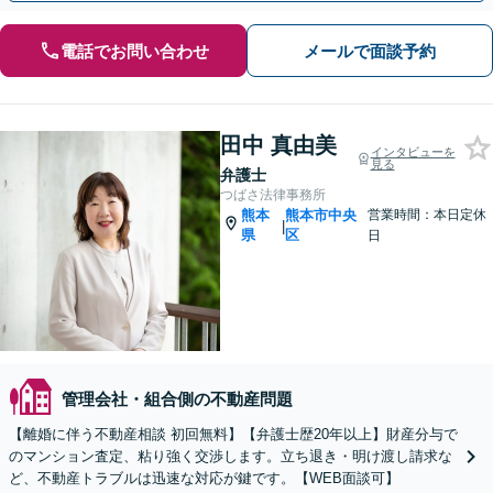
電話でお問い合わせ
メールで面談予約
田中 真由美
インタビューを
見る
弁護士
つばさ法律事務所
熊本
熊本市中央
営業時間：本日定休
|
県
区
日
管理会社・組合側の不動産問題
【離婚に伴う不動産相談 初回無料】【弁護士歴20年以上】財産分与で
のマンション査定、粘り強く交渉します。立ち退き・明け渡し請求な
ど、不動産トラブルは迅速な対応が鍵です。【WEB面談可】