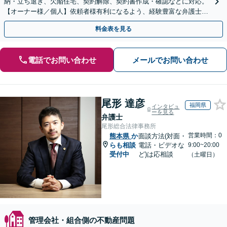
納・立ち退き、欠陥住宅、契約解除、契約書作成・確認などに対応。
【オーナー様／個人】依頼者様有利になるよう、経験豊富な弁護士が
交渉いたします。まずは電話相談からお越しください
料金表を見る
電話でお問い合わせ
メールでお問い合わせ
尾形 達彦
福岡県
インタビュ
ーを見る
弁護士
尾形総合法律事務所
営業時間：0
熊本県
か
面談方法(対面・
らも相談
電話・ビデオな
9:00~20:00
受付中
ど)は応相談
（土曜日）
管理会社・組合側の不動産問題