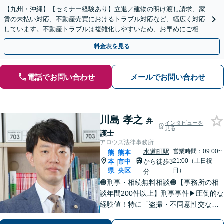
【九州・沖縄】【セミナー経験あり】立退／建物の明け渡し請求、家
賃の未払い対応、不動産売買におけるトラブル対応など、幅広く対応
しています。不動産トラブルは複雑化しやすいため、お早めにご相談
ください。【休日・夜間面談可】
料金表を見る
電話でお問い合わせ
メールでお問い合わせ
川島 孝之
弁
インタビューを
見る
護士
アロウズ法律事務所
水道町駅
営業時間：09:00~
熊
熊本
21:00（土日祝
本
市中
から徒歩3
|
県
央区
日）
分
🟠刑事・相続無料相談🟠【事務所の相
談年間200件以上】刑事事件▶︎圧倒的な
経験値！特に「盗撮・不同意性交など
性犯罪」の実績多数！相続▶︎「国税