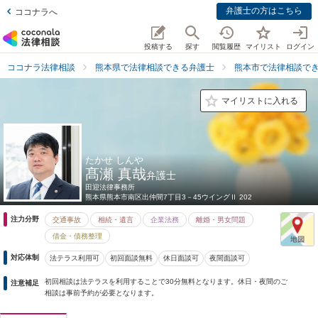
弁護士の方はこちら
ココナラへ
投稿する
探す
閲覧履歴
マイリスト
ログイン
ココナラ法律相談
熊本県で法律相談できる弁護士
熊本市で法律相談で
マイリストに入れる
たかせ しんや
髙瀬 真哉
弁護士
田迎法律事務所
熊本県
熊本市南区出仲間7丁目3－45ウイングⅡ 202
注力分野
交通事故
相続・遺言
企業法務
離婚・男女問題
借金・債務整理
対応体制
法テラス利用可
初回面談無料
休日面談可
夜間面談可
初回相談は法テラスを利用することで30分無料となります。休日・夜間のご
注意補足
相談は事前予約が必要となります。