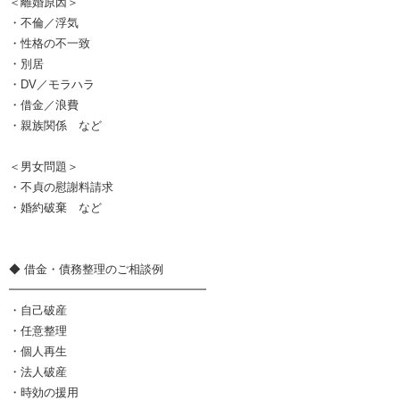
＜離婚原因＞
・不倫／浮気
・性格の不一致
・別居
・DV／モラハラ
・借金／浪費
・親族関係 など
＜男女問題＞
・不貞の慰謝料請求
・婚約破棄 など
◆ 借金・債務整理のご相談例
━━━━━━━━━━━━━━━━━
・自己破産
・任意整理
・個人再生
・法人破産
・時効の援用