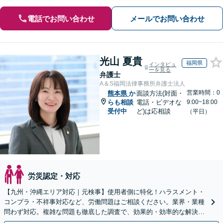
電話でお問い合わせ
メールでお問い合わせ
光山 夏貴
福岡県
インタビュ
ーを見る
弁護士
A＆S福岡法律事務所弁護士法人
営業時間：0
熊本県
か
面談方法(対面・
らも相談
電話・ビデオな
9:00~18:00
受付中
ど)は応相談
（平日）
労災認定・対応
【九州・沖縄エリア対応｜元検事】使用者側に特化！ハラスメント・
コンプラ・不祥事対応など、労働問題はご相談ください。業界・業種
問わず対応。複雑な問題も徹底した調査で、効果的・効率的な解決を
目指します。セカンドオピニオン可【休日・夜間相談可】