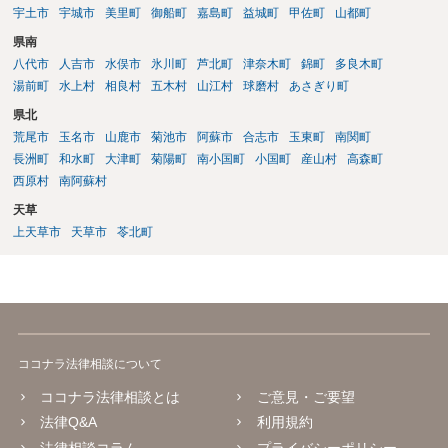
宇土市
宇城市
美里町
御船町
嘉島町
益城町
甲佐町
山都町
県南
八代市
人吉市
水俣市
氷川町
芦北町
津奈木町
錦町
多良木町
湯前町
水上村
相良村
五木村
山江村
球磨村
あさぎり町
県北
荒尾市
玉名市
山鹿市
菊池市
阿蘇市
合志市
玉東町
南関町
長洲町
和水町
大津町
菊陽町
南小国町
小国町
産山村
高森町
西原村
南阿蘇村
天草
上天草市
天草市
苓北町
ココナラ法律相談について
ココナラ法律相談とは
ご意見・ご要望
法律Q&A
利用規約
法律相談コラム
プライバシーポリシー