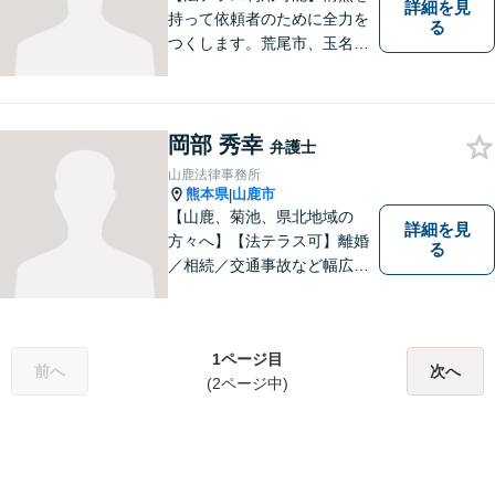
詳細を見
持って依頼者のために全力を
る
つくします。荒尾市、玉名郡
市などの県北や福岡県大牟田
市、みやま市なども対応可
能。個人、企業どちらの案件
にも対応可能ですのでお気軽
岡部 秀幸
弁護士
にご相談ください。【幅広い
山鹿法律事務所
案件のご相談可能】
熊本県
山鹿市
|
【山鹿、菊池、県北地域の
詳細を見
方々へ】【法テラス可】離婚
る
／相続／交通事故など幅広く
対応◎新しく生まれ変わった
「山鹿法律事務所」は、いっ
そう地域に法的サービスを提
1ページ目
供してまいります。お気軽に
前へ
次へ
(2ページ中)
ご相談を！