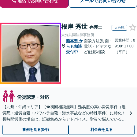
電話でお問い合わせ
メールでお問い合わせ
根岸 秀世
弁護士
大分県
大分共同法律事務所
営業時間：0
熊本県
か
面談方法(対面・
らも相談
電話・ビデオな
9:00~17:00
受付中
ど)は応相談
（平日）
労災認定・対応
【九州・沖縄エリア】【☎︎初回相談無料】難易度の高い労災事件（過
労死・過労自殺・パワハラ自殺・潜水事故などの特殊事件）に特化！
長時間労働の場合は、証拠集めからアドバイス。労災で悩んでいる方
は早めにご相談を！【電話相談可能】
事例を見る(8件)
料金表を見る