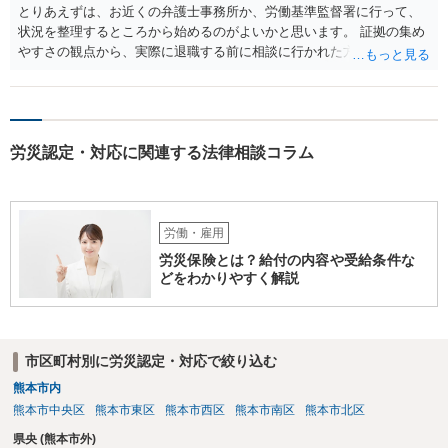
第三者の賠償責任も考えられます。 労災で支払われた分は、損害額か
とりあえずは、お近くの弁護士事務所か、労働基準監督署に行って、
ら控除（損益相殺）されますが、それを超えた部分は、会社もしく
状況を整理するところから始めるのがよいかと思います。 証拠の集め
は、第三者から支払ってもらうことになります。 会社等との交渉が必
やすさの観点から、実際に退職する前に相談に行かれた方がよいかと
要になると思います（良い会社でしたら、自ら話してくると思います
思います
が・・・）。極めて専門的な話ですので、詳細もしくは対応を最寄り
の弁護士にご相談ください。 以上、ご参考まで。
労災認定・対応に関連する法律相談コラム
労働・雇用
労災保険とは？給付の内容や受給条件な
どをわかりやすく解説
市区町村別に労災認定・対応で絞り込む
熊本市内
熊本市中央区
熊本市東区
熊本市西区
熊本市南区
熊本市北区
県央 (熊本市外)