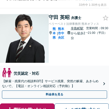
33件中 1-30件を表示
守田 英昭
弁護士
ベリーベスト法律事務所 熊本オフィス
辛島町駅
営業時間：09:30
熊
熊本
~21:00（平日）
本
市中
から徒歩2
|
県
央区
分
労災認定・対応
【解雇・残業代の相談料0円】サービス残業、突然の解雇、あきらめ
ないで。【電話・オンライン相談対応（予約制）】
料金表を見る