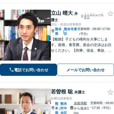
り】
立山 晴大
弁
インタビューを
見る
護士
月出・長嶺法律事務所
熊本
熊本市東
営業時間：09:00~17:00
|
県
区
（平日）
【離婚】子どもの権利を大事にしま
す。親権、養育費、面会の交渉はお任
せください。【刑事、借金、事故、労
働】依頼者の気持ちに寄り添い解決を
目指します。示談交渉や調停の話し合
いは豊富な経験あり。
電話でお問い合わせ
メールでお問い合わせ
若曽根 聡
弁護士
松﨑法律事務所
水前寺駅
営業時間：09:00
熊
熊本
~17:30（平日）
本
市中
から徒歩1
|
県
央区
0分