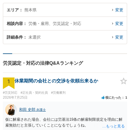
エリア
熊本県
変更
相談内容
労働・雇用、労災認定・対応
変更
詳細条件
未選択
変更
労災認定・対応の法律Q&Aランキング
1
休業期間の会社との交渉を依頼出来るか
#労災対応
#正社員・契約社員
#労働審判
2026年7月25日
役にたった
1
和田 史郎
弁護士
仮に解雇された場合、会社には労基法19条の解雇制限規定を理由に解
雇無効だと主張していくことになるでしょうね。