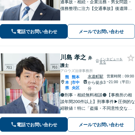
通事故・相続・企業法務・男女問題・
債務整理に注力【交通事故】後遺障害
等級認定に詳しい！物損事故から重
症・死亡事故まで幅広く対応【相続】
もご相談ください【駐車場あり】
電話でお問い合わせ
メールでお問い合わせ
川島 孝之
弁
インタビューを
見る
護士
アロウズ法律事務所
水道町駅
営業時間：09:00
熊
熊本
~21:00（平日）
本
市中
から徒歩3
|
県
央区
分
🟠刑事・相続無料相談🟠【事務所の相
談年間200件以上】刑事事件▶︎圧倒的な
経験値！特に「盗撮・不同意性交など
性犯罪」の実績多数！相続▶︎「国税
局・証券会社」勤務で培った税の知識
電話でお問い合わせ
メールでお問い合わせ
を生かし、依頼者に寄り添った強いパ
ートナーになります【税理士資格あ