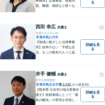
事務所】交通事故、借金問
る
題、離婚、相続など様々な問
題について、「何度でも無
料」の相談を行っています！
まずはお気軽にご相談くださ
西田 幸広
い！
弁護士
弁護士法人Si-Law
熊本県
八代市
|
【地域に根ざした法律事務
詳細を見
所】紛争のない「平穏な生
る
活」をこの熊本の人々に提供
することが私たちのモットー
であり法律家としての使命で
す。一人でも多くの熊本地域
の人たちに紛争のない「平穏
井手 健輔
弁護士
な生活」を提供するという志
井手法律事務所
を持って日々の仕事に取り組
熊本県
玉名市
玉名駅
から徒歩3分
|
んでまいります。
【熊本県 玉名市の地元密着弁
詳細を見
護士】依頼者様にとって『最
る
良の解決』の実現を目指しま