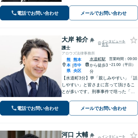
いたします。
電話でお問い合わせ
メールでお問い合わせ
大岸 裕介
弁
インタビューを
見る
護士
アロウズ法律事務所
水道町駅
営業時間：09:00
熊
熊本
~21:00（平日）
本
市中
から徒歩3
|
県
央区
分
【水道町3分】💬「親しみやすい」「話
しやすい」と皆さまに言って頂けるこ
とが多いです。刑事事件で培った「交
渉力」を活かし様々な悩みの解決を図
れるのが最大の強み◎【刑事事件／警
電話でお問い合わせ
メールでお問い合わせ
察に呼び出されている方▶︎電話相談0
円】【相続／借金／人身事故▶︎相談0
円】
河口 大輔
弁
インタビューを