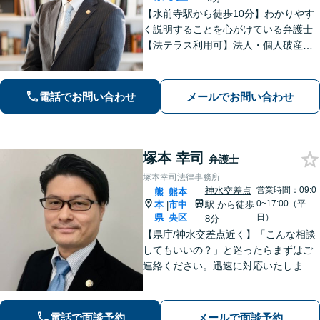
【水前寺駅から徒歩10分】わかりやす
く説明することを心がけている弁護士
【法テラス利用可】法人・個人破産申
立、遺言・相続、離婚・男女問題・刑
事事件などに力を入れています。迅速
対応でスムーズに解決できるよう尽力
電話でお問い合わせ
メールでお問い合わせ
します。
塚本 幸司
弁護士
塚本幸司法律事務所
神水交差点
営業時間：09:0
熊
熊本
0~17:00（平
本
市中
駅
から徒歩
|
県
央区
日）
8分
【県庁/神水交差点近く】「こんな相談
してもいいの？」と迷ったらまずはご
連絡ください。迅速に対応いたしま
す。 離婚問題／相続・相続放棄・遺言
／借金問題・債務整理お任せくださ
い。
電話で面談予約
メールで面談予約