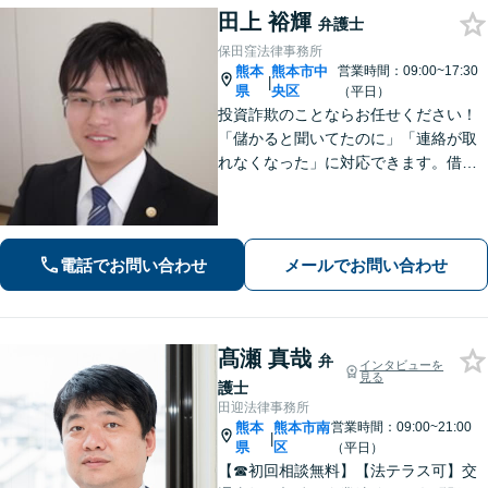
田上 裕輝
弁護士
保田窪法律事務所
熊本
熊本市中
営業時間：09:00~17:30
|
県
央区
（平日）
投資詐欺のことならお任せください！
「儲かると聞いてたのに」「連絡が取
れなくなった」に対応できます。借
金、債務整理にも精通しています【子
連れ相談可】【初回面談無料】
電話でお問い合わせ
メールでお問い合わせ
髙瀬 真哉
弁
インタビューを
見る
護士
田迎法律事務所
熊本
熊本市南
営業時間：09:00~21:00
|
県
区
（平日）
【☎︎初回相談無料】【法テラス可】交