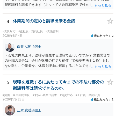
院慰謝料も請求できます（ネットで入通院慰謝料で検索すると詳しい
説明が出てきます）。 さらに、後遺症が残れば、後遺障害逸失利益と
後遺障害慰謝料も請求できます。これらは後遺障害の等級、あなたの
収入、年齢等で大きく変わりますので一般的にいくらとは言えませ
4
休業期間の定めと請求出来る金銭
ん。 弁護士に依頼する費用はそれぞれの弁護士で異なるので個別に聞
いてみるしかありませんが、旧日弁連規準を使った着手金・成功報酬
#労災対応
#正社員・契約社員
#労働審判
方式と着手金ゼロまたは少額で成功報酬大目の方式のどちらかが多い
2026年8月4日
役にたった
2
と思います（個々の弁護士次第なので一般化はできません）。 早めに
弁護士に直接面談で相談されることをお勧めします。
白井 弘昭
弁護士
＞会社の内規より、法律が優先する理解で正しいですか？ 業務労災で
の休職の場合は、会社が休職の打切り補償（労働基準法８１条）をし
ない限り、労働者を、休職を理由に解雇することはできません（労働
基準法19条）。 会社の就業規則にて定められている休職期間及び休職
期間満了による退職は、業務労災への適用はありませんので、ご安心
ください。 仮に会社が打切り補償をせずに解雇した場合は、不当解雇
5
現職を退職するにあたって今までの不法な部分の
に当たります。 ＞労災の休業補償と、所得補償保険の保険金とは別
慰謝料等は請求できるのか。
に、受け取れる金銭はありますでしょうか？ 業務労災の場合は、会社
#労働・雇用契約違反
#未払い残業代請求
#労災対応
#正社員・契約社員
の安全配慮義務違反が認められると解されますので、会社の損害賠償
2026年7月23日
役にたった
1
責任（治療費、通院慰謝料、入院費、入院慰謝料、後遺障害慰謝料、
逸失利益等）が認められる可能性が高いと思われます。 また、業務労
正木 友啓
弁護士
災での第三者行為傷害（同僚の不注意等による事故）の場合は、当該