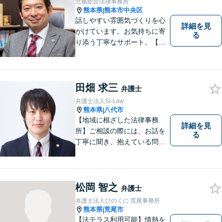
北條総合法律事務所
熊本県
熊本市中央区
|
話しやすい雰囲気づくりを心
詳細を見
がけています。お気持ちに寄
る
り添う丁寧なサポート。【借
金・債務整理】将来を見据え
た最善策をご提案【労働・雇
用】証拠集めから手厚くサポ
ート。企業からのご相談も承
田畑 求三
弁護士
ります【交通事故】弁護士費
弁護士法人Si-Law
用特約の利用可【夜間・休日
熊本県
八代市
|
面談可】
【地域に根ざした法律事務
詳細を見
所】ご相談の際には、お話を
る
丁寧に聞き、抱えている問題
をよく理解した上で、法的観
点を踏まえた最善の解決方法
をご提案できるよう心がけて
います。 1人で悩まず、お気
松岡 智之
弁護士
軽にご相談ください。
弁護士法人ひのくに 荒尾事務所
熊本県
荒尾市
|
【法テラス利用可能】情熱を