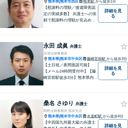
熊本県
熊本市西区
熊本駅
から徒歩1分
|
【慰謝料の増額／後遺障害認
詳細を見
定の実績多数】 弁護士への依
る
頼で慰謝料の増額が見込めま
す【破産・任意整理・個人再
生に対応】ご希望に沿った債
務整理をご提案【遺産相続の
永田 成眞
ノウハウ多数】相続手続きか
弁護士
ら遺言書までトータルサポー
河津法律事務所
ト【JR熊本駅から徒歩1分】
熊本県
熊本市中央区
藤崎宮前駅
から徒歩3分
|
【土日祝／夜間面談可能】
詳細を見
【メール24時間受付中】【藤
る
崎宮前駅徒歩3分】熊本県内及
び周辺地域から法律相談受付
中です。交通事故・男女関係
等の問題から、刑事、経営者
桑名 さゆり
の方の契約関係トラブルまで
弁護士
幅広くご相談いただいており
岡野法律事務所 熊本支店
ます。お気軽にご相談くださ
熊本県
熊本市中央区
水道町駅
から徒歩4分
|
い。
【中四国九州最大級の弁護士
詳細を見