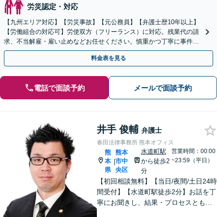
労災認定・対応
【九州エリア対応】【労災事故】【元公務員】【弁護士歴10年以上】
【労働組合の対応可】労使双方（フリーランス）に対応。残業代の請
求、不当解雇・雇い止めなどお任せください。慎重かつ丁寧に事件解
決へと進めます。
料金表を見る
電話で面談予約
メールで面談予約
井手 俊輔
弁護士
春田法律事務所 熊本オフィス
水道町駅
営業時間：00:00
熊
熊本
~23:59（平日）
本
市中
から徒歩2
|
県
央区
分
【初回相談無料】【当日/夜間/土日24時
間受付】【水道町駅徒歩2分】お話を丁
寧にお聞きし、結果・プロセスともに
ご満足していただけるサービスを提供