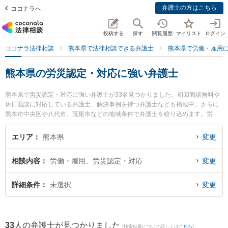
弁護士の方はこちら
ココナラへ
投稿する
探す
閲覧履歴
マイリスト
ログイン
ココナラ法律相談
熊本県で法律相談できる弁護士
熊本県で労働・雇用
熊本県の労災認定・対応に強い弁護士
熊本県で労災認定・対応に強い弁護士が33名見つかりました。初回面談無料や
休日面談に対応している弁護士、解決事例を持つ弁護士なども掲載中。さらに
熊本市中央区や八代市、荒尾市などの地域条件で弁護士を絞り込めます。労
働・雇用に関係する不当解雇や退職勧奨、内定取消等の細かな分野での絞り込
み検索もでき便利です。特にベリーベスト法律事務所 熊本オフィスの守田 英昭
エリア
熊本県
変更
弁護士や春田法律事務所 熊本オフィスの井手 俊輔弁護士、アロウズ法律事務所
の大岸 裕介弁護士のプロフィール情報や弁護士費用、強みなどが注目されてい
相談内容
労働・雇用、労災認定・対応
変更
ます。『熊本県で土日や夜間に発生した労災認定・対応のトラブルを今すぐに
弁護士に相談したい』『労災認定・対応のトラブル解決の実績豊富な近くの弁
護士を検索したい』『初回相談無料で労災認定・対応を法律相談できる熊本県
詳細条件
未選択
変更
内の弁護士に相談予約したい』などでお困りの相談者さんにおすすめです。
33
人の弁護士が見つかりました
(検索結果について詳しくは
こちら
)