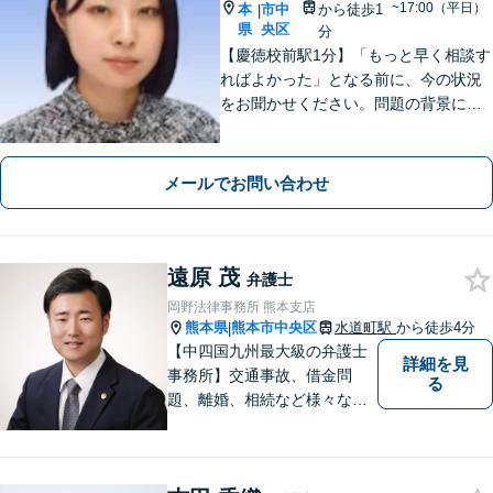
~17:00（平日）
本
市中
から徒歩1
|
県
央区
分
【慶徳校前駅1分】「もっと早く相談す
ればよかった」となる前に、今の状況
をお聞かせください。問題の背景にも
目を向け、あなたの気持ちにしっかり
寄り添います。【WEB相談可能】【夜
間面談可】
メールでお問い合わせ
遠原 茂
弁護士
岡野法律事務所 熊本支店
熊本県
熊本市中央区
水道町駅
から徒歩4分
|
【中四国九州最大級の弁護士
詳細を見
事務所】交通事故、借金問
る
題、離婚、相続など様々な問
題について、「何度でも無
料」の相談を行っています！
まずはお気軽にご相談くださ