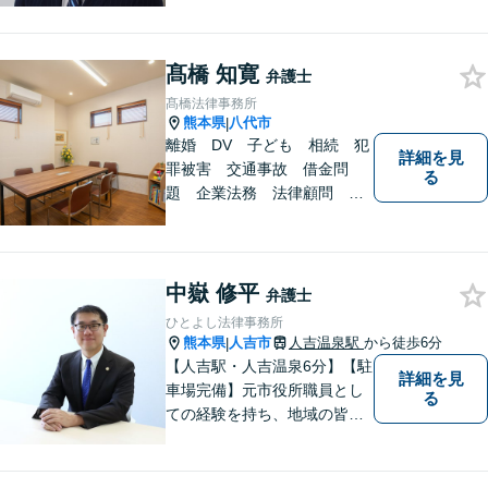
す。お悩みの方はお気軽にご
相談ください。
髙橋 知寛
弁護士
髙橋法律事務所
熊本県
八代市
|
離婚 DV 子ども 相続 犯
詳細を見
罪被害 交通事故 借金問
る
題 企業法務 法律顧問
各種法律問題取扱有 【女性
スタッフ常駐】【個室相談】
【バリアフリー】
中嶽 修平
弁護士
ひとよし法律事務所
熊本県
人吉市
人吉温泉駅
から徒歩6分
|
【人吉駅・人吉温泉6分】【駐
詳細を見
車場完備】元市役所職員とし
る
ての経験を持ち、地域の皆さ
まの暮らしに近い立場で多く
の声に触れてきました。人
吉・球磨地域の方々のため、