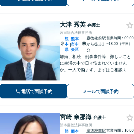
大津 秀英
弁護士
宮田総合法律事務所
慶徳校前駅
営業時間：09:00
熊
熊本
~18:00（平日）
本
市中
から徒歩1
|
県
央区
分
離婚、相続、刑事事件等、難しいこと
に生活の中で日々悩まれていません
か。一人で悩まず、まずはご相談くだ
さい。貴方の悩みを一緒に解決しま
す。貴方の悩みが法律で解決できる
か、解決できるとしてどういった解決
電話で面談予約
メールで面談予約
策があるかご提案します。
宮崎 奈那海
弁護士
熊本慶徳法律事務所
慶徳校前駅
営業時間：10:00
熊
熊本