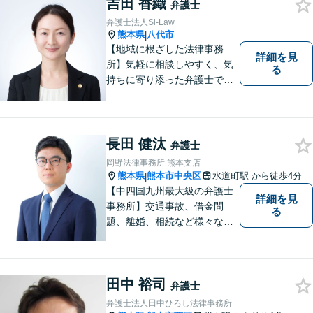
吉田 香織
い！
弁護士
弁護士法人Si-Law
熊本県
八代市
|
【地域に根ざした法律事務
詳細を見
所】気軽に相談しやすく、気
る
持ちに寄り添った弁護士であ
りたいと考えています。依頼
者の方のおかれた社会的状況
やお気持ちに配慮し、納得の
いく解決のサポートができま
長田 健汰
弁護士
すよう、一つ一つのご依頼に
岡野法律事務所 熊本支店
誠実に取り組んでまいりま
熊本県
熊本市中央区
水道町駅
から徒歩4分
|
す。
【中四国九州最大級の弁護士
詳細を見
事務所】交通事故、借金問
る
題、離婚、相続など様々な問
題について、「何度でも無
料」の相談を行っています！
まずはお気軽にご相談くださ
田中 裕司
い！
弁護士
弁護士法人田中ひろし法律事務所