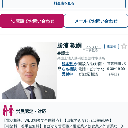
料金表を見る
電話でお問い合わせ
メールでお問い合わせ
勝浦 敦嗣
東京都
インタビュ
ーを見る
弁護士
弁護士法人勝浦総合法律事務所
営業時間：0
熊本県
か
面談方法(対面・
らも相談
電話・ビデオな
9:30~19:00
受付中
ど)は応相談
（平日）
労災認定・対応
【電話相談、WEB相談で全国対応】【回収できなければ報酬0円】
【相談料・着手金無料】名ばかり管理職／運送業／飲食業／外資系な