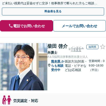
ど未払い残業代は妥協せずに交渉！他事務所で断られた方もご相談く
ださい。【解決事例が豊富】土曜日も電話受付しています
料金表を見る
電話でお問い合わせ
メールでお問い合わせ
柴田 啓介
福岡県
インタビュ
ーを見る
弁護士
A＆S福岡法律事務所弁護士法人
営業時間：0
熊本県
か
面談方法(対面・
らも相談
電話・ビデオな
9:00~18:00
受付中
ど)は応相談
（平日）
労災認定・対応