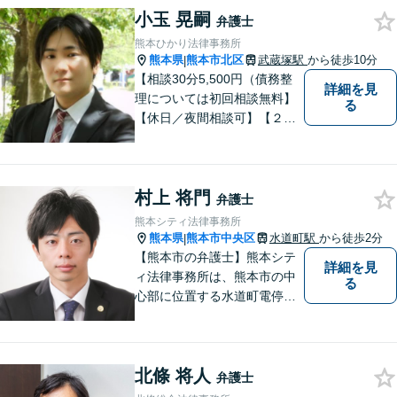
小玉 晃嗣
懇切丁寧に対応し、解決を目
弁護士
指します【LINE対応】
熊本ひかり法律事務所
熊本県
熊本市北区
武蔵塚駅
から徒歩10分
|
【相談30分5,500円（債務整
詳細を見
理については初回相談無料】
る
【休日／夜間相談可】【２０
時まで電話予約受付対応】
【法律相談実績１０００件以
上】
村上 将門
弁護士
熊本シティ法律事務所
熊本県
熊本市中央区
水道町駅
から徒歩2分
|
【熊本市の弁護士】熊本シテ
詳細を見
ィ法律事務所は、熊本市の中
る
心部に位置する水道町電停よ
り徒歩2分。 お客様の要望に
沿う方法・内容を重視した法
的サービスをご提供いたしま
北條 将人
す。
弁護士