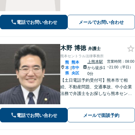
男女問題／労働問題などの分野に対応
可能。悩みを真剣に受け止め、共に闘
える弁護士であることを心がけていま
す。お気軽にご相談ください。
電話でお問い合わせ
メールでお問い合わせ
木野 博徳
弁護士
熊本セントラル法律事務所
上熊本駅
営業時間：08:00
熊
熊本
~21:00（平日）
本
市中
から徒歩1
|
県
央区
0分
【土日電話予約受付可】熊本市で相
続、不動産問題、交通事故、中小企業
法務で弁護士をお探しなら熊本セント
ラル法律事務所(Tel: 096-288-2193)
へ。【LINE公式アカウント24時間予約
受付可】【休日・夜間相談可】
電話でお問い合わせ
メールで面談予約