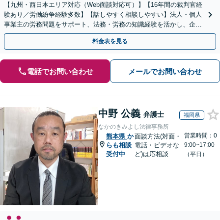
【九州・西日本エリア対応（Web面談対応可）】【16年間の裁判官経
験あり／労働紛争経験多数】【話しやすく相談しやすい】法人・個人
事業主の労務問題をサポート、法務・労務の知識経験を活かし、企業
側から御社の労働問題解決に尽力します。
料金表を見る
電話でお問い合わせ
メールでお問い合わせ
中野 公義
弁護士
福岡県
なかのきみよし法律事務所
営業時間：0
熊本県
か
面談方法(対面・
らも相談
電話・ビデオな
9:00~17:00
受付中
ど)は応相談
（平日）