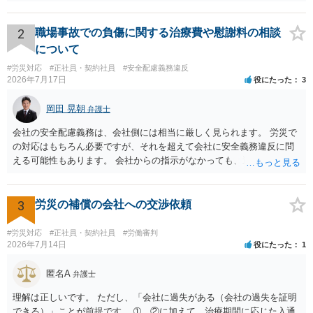
2
職場事故での負傷に関する治療費や慰謝料の相談
について
#労災対応
#正社員・契約社員
#安全配慮義務違反
2026年7月17日
役にたった
3
岡田 晃朝
弁護士
会社の安全配慮義務は、会社側には相当に厳しく見られます。 労災で
の対応はもちろん必要ですが、それを超えて会社に安全義務違反に問
える可能性もあります。 会社からの指示がなかっても、逆に危険な作
業の場合は会社側が危険を告げて注意を促していないとか、定期的な
実地指導をしていないことが問題になった事例もあります。ですの
で、指示が無ければ免責されるわけではありません。責任追及の交渉
3
労災の補償の会社への交渉依頼
となるでしょう。
#労災対応
#正社員・契約社員
#労働審判
2026年7月14日
役にたった
1
匿名A
弁護士
理解は正しいです。 ただし、「会社に過失がある（会社の過失を証明
できる）」ことが前提です。 ➀、②に加えて、治療期間に応じた入通