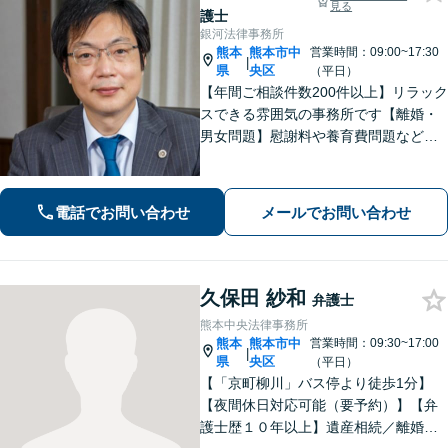
見る
護士
銀河法律事務所
熊本
熊本市中
営業時間：09:00~17:30
|
県
央区
（平日）
【年間ご相談件数200件以上】リラック
スできる雰囲気の事務所です【離婚・
男女問題】慰謝料や養育費問題など
様々な事例に対応【交通事故】重度後
遺障害事案など解決実績多数あり【債
務・過払い金】債務問題にスピーディ
電話でお問い合わせ
メールでお問い合わせ
に対応。過払い金も多額の回収実績
久保田 紗和
弁護士
熊本中央法律事務所
熊本
熊本市中
営業時間：09:30~17:00
|
県
央区
（平日）
【「京町柳川」バス停より徒歩1分】
【夜間休日対応可能（要予約）】【弁
護士歴１０年以上】遺産相続／離婚・