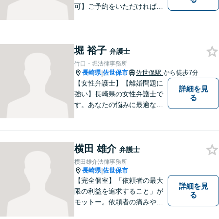
可】ご予約をいただければ、
土日祝日・夜間でも対応いた
します。個人・法人問わず、
お困りの方はお気軽に弁護士
堀 裕子
にご相談ください。
弁護士
竹口・堀法律事務所
長崎県
佐世保市
佐世保駅
から徒歩7分
|
【女性弁護士】【離婚問題に
詳細を見
強い】長崎県の女性弁護士で
る
す。あなたの悩みに最適なリ
ーガルサービスを提供させて
いただきます。
横田 雄介
弁護士
横田雄介法律事務所
長崎県
佐世保市
|
【完全個室】「依頼者の最大
詳細を見
限の利益を追求すること」が
る
モットー。依頼者の痛みや苦
しみを受け止め、平穏な日常