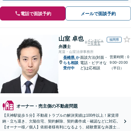
電話で面談予約
メールで面談予約
山室 卓也
福岡県
インタビュ
ーを見る
弁護士
尾畠・山室法律事務所
営業時間：0
長崎県
か
面談方法(対面・
らも相談
電話・ビデオな
9:00~20:00
受付中
ど)は応相談
（平日）
オーナー・売主側の不動産問題
【天神駅徒歩５分】不動産トラブルの解決実績は100件以上！家賃滞
納・立ち退き、欠陥住宅、契約解除、契約書作成・確認などに対応。
【オーナー様／個人】依頼者様有利になるよう、経験豊富な弁護士が