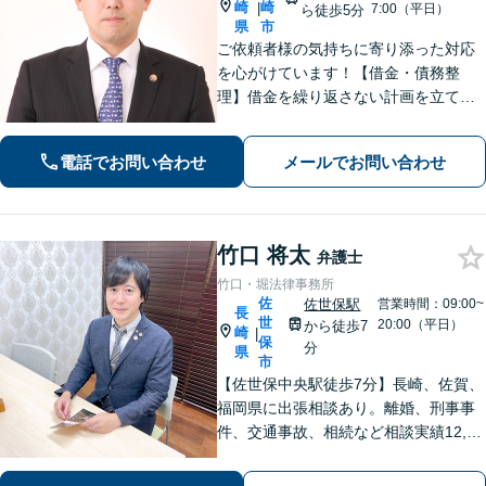
崎
崎
|
7:00（平日）
ら徒歩5分
県
市
ご依頼者様の気持ちに寄り添った対応
を心がけています！【借金・債務整
理】借金を繰り返さない計画を立てる
よう丁寧にアドバイス！【交通事故】
適正な損害賠償を得られるように交渉
電話でお問い合わせ
メールでお問い合わせ
します！相続／離婚／労働も対応可
竹口 将太
弁護士
竹口・堀法律事務所
佐
佐世保駅
営業時間：09:00~
長
世
20:00（平日）
から徒歩7
崎
|
保
分
県
市
【佐世保中央駅徒歩7分】長崎、佐賀、
福岡県に出張相談あり。離婚、刑事事
件、交通事故、相続など相談実績12,00
0件以上、メール問合せも可能です。
【まちの法律家】ぜひ、お気軽にご相