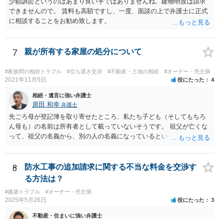
少額訴訟というのはあまり良い手ではありませんね。建物明渡は請求
できませんので。 賃料も高額ですし、一度、面談の上で弁護士に正式
に相談することをお勧め致します。
7
親が所有する家屋の処分について
#家族間の相続トラブル
#立ち退き交渉
#不動産・土地の相続
#オーナー・売主側
2021年11月5日
役にたった
4
相続・遺言に強い弁護士
原田 和幸
弁護士
先ごろ母が登記簿を取り寄せたところ、私たち子ども（そしてもちろ
ん母も）の名前は所有者として載っていないそうです。 祖父が亡くな
って、祖父の名義から、別の人の名義になっているということでしょ
うか。 そうであれば、祖父の遺言があって、それに従って、相続がな
された可能性がありますので、相談者や相談者のきょうだいが相続し
ていないかもしれませんね。 祖父名義のままであれば、遺言がないか
8
防水工事の追加請求に関する不当な料金を交渉す
もしれませんので、相談者が相続人になっている可能性があります。
る方法は？
あと、祖父がいつ亡くなったか分かりませんが、祖父の遺言で、相談
#建築トラブル
#オーナー・売主側
者が何も遺産を受け取っていないとなると、遺留分侵害額請求は考え
2025年5月26日
役にたった
3
られると思います。
不動産・住まいに強い弁護士