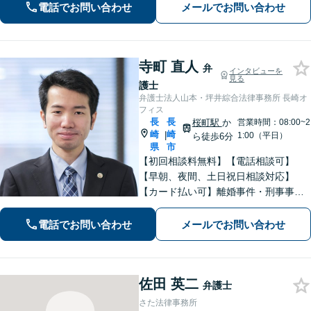
電話でお問い合わせ
メールでお問い合わせ
談ください。
寺町 直人
弁
インタビューを
見る
護士
弁護士法人山本・坪井綜合法律事務所 長崎オ
フィス
長
長
桜町駅
か
営業時間：08:00~2
崎
崎
|
1:00（平日）
ら徒歩6分
県
市
【初回相談料無料】【電話相談可】
【早朝、夜間、土日祝日相談対応】
【カード払い可】離婚事件・刑事事
件・交通事故の専門弁護士があなたの
お悩みを解決いたします。一人で悩ま
電話でお問い合わせ
メールでお問い合わせ
ずに新たな一歩をわたしたちと。
佐田 英二
弁護士
さた法律事務所