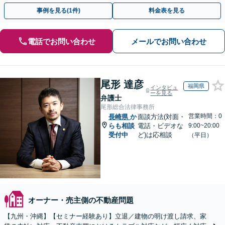
交渉いたします。まずは電話相談からお越しください
事例を見る(1件)
料金表を見る
電話でお問い合わせ
メールでお問い合わせ
尾形 達彦
福岡県
インタビュ
ーを見る
弁護士
尾形総合法律事務所
営業時間：0
長崎県
か
面談方法(対面・
らも相談
電話・ビデオな
9:00~20:00
受付中
ど)は応相談
（平日）
オーナー・売主側の不動産問題
【九州・沖縄】【セミナー経験あり】立退／建物の明け渡し請求、家