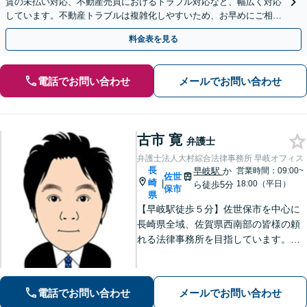
賃の未払い対応、不動産売買におけるトラブル対応など、幅広く対応
しています。不動産トラブルは複雑化しやすいため、お早めにご相談
ください。【休日・夜間面談可】
料金表を見る
電話でお問い合わせ
メールでお問い合わせ
古市 寛
弁護士
弁護士法人大村綜合法律事務所 早岐オフィス
長
早岐駅
か
営業時間：09:00~
佐世
崎
|
18:00（平日）
ら徒歩5分
保市
県
【早岐駅徒歩５分】佐世保市を中心に
長崎県全域、佐賀県西南部の皆様の頼
れる法律事務所を目指しています。相
続・遺言、借金・債務整理、離婚・男
女問題等の身近な法律問題に注力して
います。早期解決には、早めのご相談
電話でお問い合わせ
メールでお問い合わせ
が肝要です。