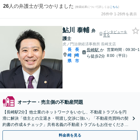
26
人の弁護士が見つかりました
(検索結果について詳しくは
こちら
)
26件中 1-26件を表示
鮎川 泰輔
弁
インタビューを
見る
護士
虎ノ門法律経済事務所 長崎支店
長
長
長崎駅
か
営業時間：09:30~1
崎
崎
|
8:00（平日）
ら徒歩2分
県
市
オーナー・売主側の不動産問題
【長崎駅2分】他士業のネットワークをいかし、不動産トラブルを円
滑に解決「借主との立退き・明渡し交渉に強い」「不動産売買時の契
約書の作成＆チェック」共有名義の不動産トラブルもお任せください
【夜間・休日面談可】【ビデオ面談対応】
料金表を見る