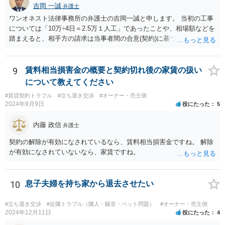
吉岡 一誠
弁護士
ワンオネスト法律事務所の弁護士の吉岡一誠と申します。 当初の工事
については「10万÷4日＝2.5万１人工」であったことや、相場額などを
踏まえると、相手方の請求は当事者間の合意(契約)に基づかない不当な
請求と言い得るので、追加工事代金については10万円（2.5万×4人）し
か支払う意向がない旨を伝えて、減額の交渉をすべきでしょう。 相手
方の立場としても、裁判を起こす時間や労力、経済的コストその他裁
9
賃料相当損害金の概要と契約切れ後の家賃の扱い
判が終わるまでキャッシュが入ってこないことなどがネックになり得
について教えてください
るでしょうから、減額に応じてくる可能性は大いにあるかと思いま
#賃貸契約トラブル
#立ち退き交渉
#オーナー・売主側
す。
2024年9月9日
役にたった
5
内藤 政信
弁護士
契約の解除が有効になされているなら、賃料相当損害金ですね。 解除
が有効になされていないなら、家賃ですね。
10
息子夫婦を持ち家から退去させたい
#立ち退き交渉
#近隣トラブル（隣人・騒音・ペット問題）
#オーナー・売主側
2024年12月11日
役にたった
4