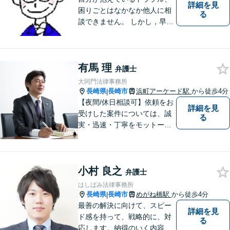
詳細を見
困りごとはなかなか他人に相
る
談できません。 しかし，早め
の相談によって、よりよい解
決につながることもありま
す。 ひとりで抱えこまずに相
有馬 理
談してみませんか。
弁護士
大同門法律事務所
長崎県
長崎市
浜町アーケード駅
から徒歩4分
|
【夜間/休日相談可】依頼をお
詳細を見
受けした案件については、誠
る
実・迅速・丁寧をモットーに
処理致します。早めのご相談
が早期解決につながりますの
でお困りの方は、お気軽に相
小村 良之
談にお越しください。
弁護士
はしばみ法律事務所
長崎県
長崎市
めがね橋駅
から徒歩4分
|
最善の解決に向けて、スピー
詳細を見
ド感を持って、戦略的に、対
る
応します。納得のいく内容と