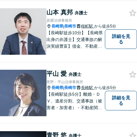
◆11260件の相談実績（令和1
～7年合計）
山本 真邦
弁護士
真耀法律事務所
長崎県
長崎市
桜町駅
から徒歩5分
|
【長崎駅徒歩10分】【長崎県
詳細を見
出身の弁護士】交通事故の解
る
決実績豊富】借金、不動産、
相続、企業法務など幅広く対
応可能。【地域密着型】地域
のみなさまのお悩みに寄り添
平山 愛
い、解決まで二人三脚でサポ
弁護士
ートします。◆近隣駐車場あ
青野・平山法律事務所
り
長崎県
長崎市
長崎駅
から徒歩5分
|
【長崎駅徒歩5分】離婚・Ｄ
詳細を見
Ｖ、遺産分割、交通事故（被
る
害者・加害者）・不動産関連
の問題ならお一人で悩まずお
気軽にご相談ください。依頼
者様と共に全力で戦います。
青野 悠
弁護士