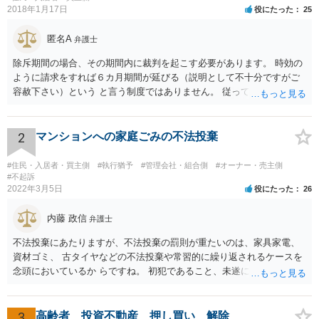
2018年1月17日
役にたった
25
匿名A
弁護士
除斥期間の場合、その期間内に裁判を起こす必要があります。 時効の
ように請求をすれば６カ月期間が延びる（説明として不十分ですがご
容赦下さい）という と言う制度ではありません。 従って、理論上は１
年経過していますので、既に支払義務はありません。
2
マンションへの家庭ごみの不法投棄
#住民・入居者・買主側
#執行猶予
#管理会社・組合側
#オーナー・売主側
#不起訴
2022年3月5日
役にたった
26
内藤 政信
弁護士
不法投棄にあたりますが、不法投棄の罰則が重たいのは、家具家電、
資材ゴミ、 古タイヤなどの不法投棄や常習的に繰り返されるケースを
念頭においているか らですね。 初犯であること、未遂に終わっている
ことから、かりに通報され、事情聴取が あったとしても、起訴される
ことはないでしょう。 様子見でいいでしょう。
3
高齢者 投資不動産 押し買い 解除