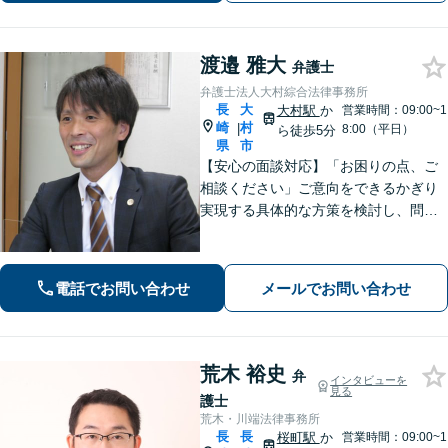
渡邉 雅大
弁護士
弁護士法人大村綜合法律事務所
長
大
大村駅
か
営業時間：09:00~1
崎
村
|
8:00（平日）
ら徒歩5分
県
市
【安心の面談対応】「お困りの点、ご
相談ください」ご意向をできるかぎり
実現する具体的な方策を検討し、問題
解決に尽力します 「先を見据えたサー
ビス」将来起こりうる問題を事前に察
知し、予防する方策を提供します【子
電話でお問い合わせ
メールでお問い合わせ
連れ相談可】
荒木 裕史
弁
インタビューを
見る
護士
荒木・川端法律事務所
長
長
桜町駅
か
営業時間：09:00~1