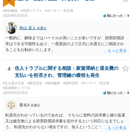
#契約解除
#売買トラブル
#オーナー・売主側
2024年5月30日
役にたった
9
秋山 直人
弁護士
一般的に、解除まではハードルが高いことが多いですが、損害賠償請
求はできる可能性もあり、一度面談の上で正式に弁護士にご相談され
ることをお勧めいたします。
4
住人トラブルに関する相談：家賃滞納と退去費の
支払いを拒否され、管理鍵の横領も発生
#立ち退き交渉
#家賃交渉
#契約解除
#賃料回収
#オーナー・売主側
#賃貸契約トラブル
2024年5月18日
役にたった
8
匿名A
弁護士
転居先がわかっているのであれば、 そちらに賃料の請求書と鍵の返還
又は鍵交換による損害賠償請求書を送付するという対応になるでしょ
う。 転居先がわからない場合ですが、知人ということで、連絡がつく