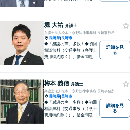
費用となるよう心がけていま
すので、まずはお気軽にご相
談ください。
堀 大祐
弁護士
弁護士法人松本・永野法律事務所 長崎事務所
長崎県
長崎市
|
◆「感謝の声」多数！◆初回
詳細を見
相談無料（交通事故（弁護士
る
費用特約除く）、借金問題、
相続・遺言、離婚・男女問題
に限る）◆11260件の相談実
績（令和1～7年合計）
梅本 義信
弁護士
弁護士法人松本・永野法律事務所 長崎事務所
長崎県
長崎市
|
◆「感謝の声」多数！◆初回
詳細を見
相談無料（交通事故（弁護士
る
費用特約除く）、借金問題、
相続・遺言、離婚・男女問題
に限る）◆弁護士歴44年以上