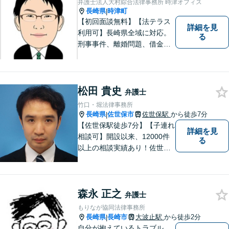
弁護士法人大村綜合法律事務所 時津オフィス
長崎県
時津町
|
【初回面談無料】【法テラス
詳細を見
利用可】長崎県全域に対応。
る
刑事事件、離婚問題、借金・
債務整理など。ご依頼者さま
のお悩み、そして心に寄り添
い丁寧にサポートいたしま
す。どんな些細なことでも構
松田 貴史
弁護士
いません。お気軽にご相談く
竹口・堀法律事務所
ださい【完全個室】
長崎県
佐世保市
佐世保駅
から徒歩7分
|
【佐世保駅徒歩7分】【子連れ
詳細を見
相談可】開設以来、12000件
る
以上の相談実績あり！佐世保
市を中心に、長崎・佐賀県・
福岡の法律問題に取り組みま
す。離婚問題・交通事故問
森永 正之
題・企業法務等、お困りごと
弁護士
はなんでもご相談ください。
もりなが協同法律事務所
【他士業連携】
長崎県
長崎市
大波止駅
から徒歩2分
|
自分が抱えているトラブル、