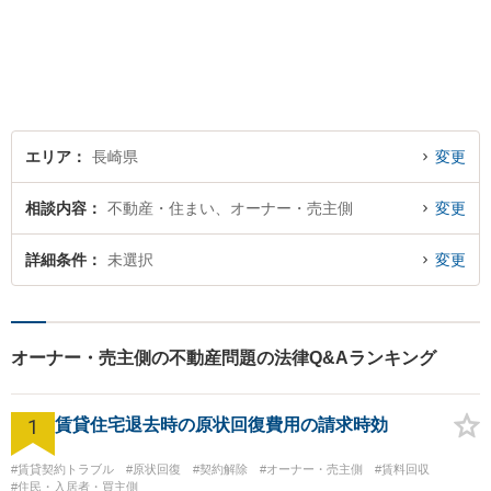
を取り戻すべく尽力いたしま
す。他士業連携でワンストッ
プの手続きが可能◎【駐車場
あり】
エリア
長崎県
変更
相談内容
不動産・住まい、オーナー・売主側
変更
詳細条件
未選択
変更
オーナー・売主側の不動産問題の法律Q&Aランキング
1
賃貸住宅退去時の原状回復費用の請求時効
#賃貸契約トラブル
#原状回復
#契約解除
#オーナー・売主側
#賃料回収
#住民・入居者・買主側