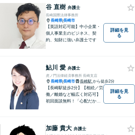
谷 直樹
ちと希望をしっかりと受け止
弁護士
めます。どうぞお気軽にお話
長崎国際法律事務所
しください。【電話・メー
長崎県
長崎市
|
ル・WEB相談可】
【英語対応可能】中小企業・
詳細を見
個人事業主のビジネス、契
る
約、知財に強い弁護士です
鮎川 愛
弁護士
虎ノ門法律経済事務所 長崎支店
長崎県
長崎市
長崎駅
から徒歩2分
|
【長崎駅徒歩2分】【相続／労
詳細を見
働／離婚など幅広く対応可】
る
初回面談無料！「心配だから
念の為聞いておきたい」大歓
迎です！少しでも不安なこと
があればすぐにご相談くださ
加藤 貴大
い。各種専門家と連携し、ス
弁護士
ムーズな解決を目指します。