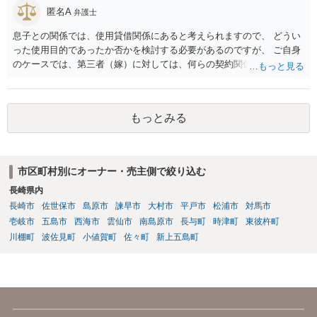
匿名A
弁護士
息子との関係では、使用貸借関係にあると考えられますので、 どうい
った使用目的であったか否かを検討する必要があるのですが、 ご自身
のケースでは、第三者（嫁）に対しては、何らの契約関係にもなく、
端的に退去を求めるのがよいと思われます（応じない場合は、退去す
るまで賃料相当の損害賠償を続ける）。また、息子との関係でも、勝
手に第三者に又貸ししたとして、使用貸借契約の解除を検討すること
もっとみる
も考えられます。 ただ、同じ家にお住まいということですので、 場合
によっては、安全面を考慮して、警察へ事前に相談（あまり親身に対
応してもらえるわけではないですが）や、弁護士への依頼、調停など
の申立てもご検討なさるとよいかと思います。
市区町村別にオーナー・売主側で絞り込む
長崎県内
長崎市
佐世保市
島原市
諫早市
大村市
平戸市
松浦市
対馬市
壱岐市
五島市
西海市
雲仙市
南島原市
長与町
時津町
東彼杵町
川棚町
波佐見町
小値賀町
佐々町
新上五島町