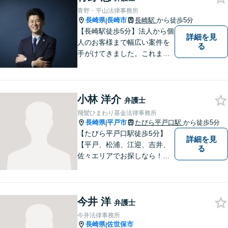
青野・平山法律事務所
長崎県
長崎市
長崎駅
から徒歩5分
|
【長崎駅徒歩5分】法人から個
詳細を見
人のお客様まで幅広い案件を
る
手がけてきました。これまで
の経験を踏まえ、今後も、依
頼者に満足していただける解
決を目指し尽力いたします。
小林 洋介
弁護士
飛鸞ひまわり基金法律事務所
長崎県
平戸市
たびら平戸口駅
から徒歩5分
|
【たびら平戸口駅徒歩5分】
詳細を見
【平戸、松浦、江迎、吉井、
る
佐々エリアでお探しなら！】
少人数体制で、皆様に手厚い
対応を心掛けています。リモ
ート相談／休日・夜間対応な
今井 洋
ど、相談しやすい環境完備◎
弁護士
地域の皆様のために活動する
今井法律事務所
弁護士。【駐車場あり】
長崎県
佐世保市
|