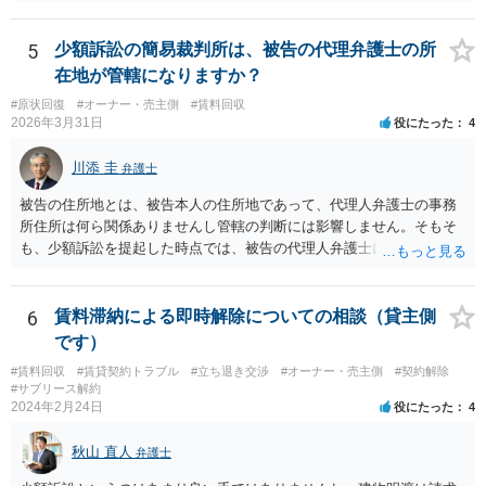
のであれば、そちらに連絡をしてという形ですが、知人間ということ
で、適切な対応が望めない場合は、債権回収を弁護士に依頼すること
をご検討ください。
5
少額訴訟の簡易裁判所は、被告の代理弁護士の所
在地が管轄になりますか？
#原状回復
#オーナー・売主側
#賃料回収
2026年3月31日
役にたった
4
川添 圭
弁護士
被告の住所地とは、被告本人の住所地であって、代理人弁護士の事務
所住所は何ら関係ありませんし管轄の判断には影響しません。そもそ
も、少額訴訟を提起した時点では、被告の代理人弁護士には民事訴訟
法の訴訟代理人としての地位はまだないからです。
6
賃料滞納による即時解除についての相談（貸主側
です）
#賃料回収
#賃貸契約トラブル
#立ち退き交渉
#オーナー・売主側
#契約解除
#サブリース解約
2024年2月24日
役にたった
4
秋山 直人
弁護士