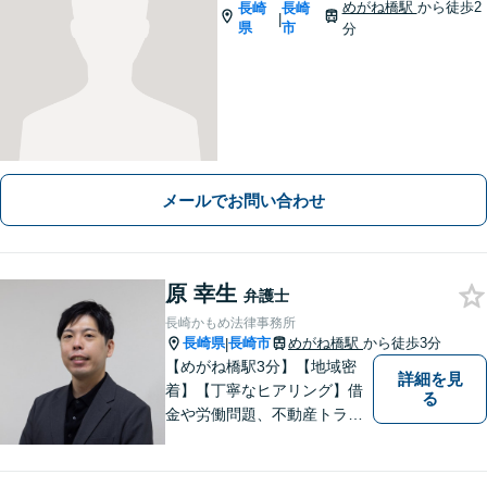
めがね橋駅
から徒歩2
長崎
長崎
|
県
市
分
メールでお問い合わせ
原 幸生
弁護士
長崎かもめ法律事務所
長崎県
長崎市
めがね橋駅
から徒歩3分
|
【めがね橋駅3分】【地域密
詳細を見
着】【丁寧なヒアリング】借
る
金や労働問題、不動産トラブ
ルなどでお困りの方の生活再
建を支援いたします。依頼者
さまの不安に寄り添い、気持