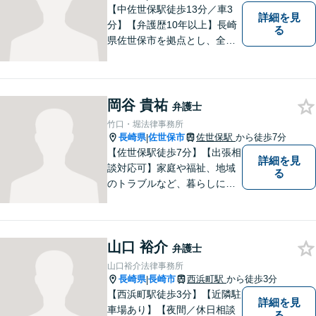
【中佐世保駅徒歩13分／車3
詳細を見
分】【弁護歴10年以上】長崎
る
県佐世保市を拠点とし、全国
各地の法律問題に取り組んで
おります。解決方法のメリッ
トやリスクをご説明し、納得
の解決へと導きます。時間外
岡谷 貴祐
弁護士
のご相談にも対応可能ですの
竹口・堀法律事務所
で、お気軽にご連絡くださ
長崎県
佐世保市
佐世保駅
から徒歩7分
|
い。
【佐世保駅徒歩7分】【出張相
詳細を見
談対応可】家庭や福祉、地域
る
のトラブルなど、暮らしに根
ざしたご相談を中心に取り組
んでいます。 安心してご相談
いただける存在を目指し、丁
山口 裕介
寧にお話を伺うことを大切に
弁護士
しています。
山口裕介法律事務所
長崎県
長崎市
西浜町駅
から徒歩3分
|
【西浜町駅徒歩3分】【近隣駐
詳細を見
車場あり】【夜間／休日相談
る