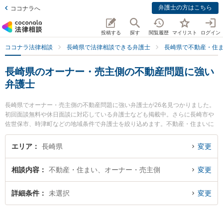
弁護士の方はこちら
ココナラへ
投稿する
探す
閲覧履歴
マイリスト
ログイン
ココナラ法律相談
長崎県で法律相談できる弁護士
長崎県で不動産・住
長崎県のオーナー・売主側の不動産問題に強い
弁護士
長崎県でオーナー・売主側の不動産問題に強い弁護士が26名見つかりました。
初回面談無料や休日面談に対応している弁護士なども掲載中。さらに長崎市や
佐世保市、時津町などの地域条件で弁護士を絞り込めます。不動産・住まいに
関係する立ち退き交渉や家賃交渉、不動産契約解除等の細かな分野での絞り込
み検索もでき便利です。特に虎ノ門法律経済事務所 長崎支店の鮎川 泰輔弁護士
エリア
長崎県
変更
や弁護士法人大村綜合法律事務所 早岐オフィスの古市 寛弁護士、弁護士法人大
村綜合法律事務所の渡邉 雅大弁護士のプロフィール情報や弁護士費用、強みな
相談内容
不動産・住まい、オーナー・売主側
変更
どが注目されています。『長崎県で土日や夜間に発生したオーナー・売主側の
不動産問題のトラブルを今すぐに弁護士に相談したい』『オーナー・売主側の
不動産問題のトラブル解決の実績豊富な近くの弁護士を検索したい』『初回相
詳細条件
未選択
変更
談無料でオーナー・売主側の不動産問題を法律相談できる長崎県内の弁護士に
相談予約したい』などでお困りの相談者さんにおすすめです。