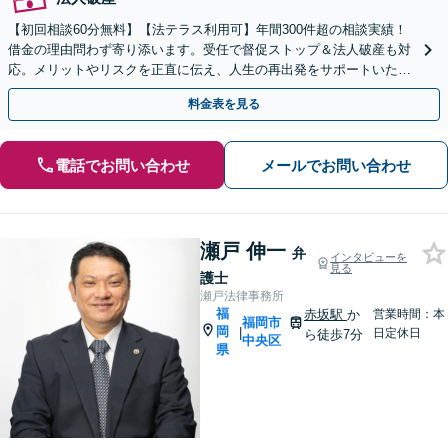
【初回相談60分無料】【法テラス利用可】年間300件超の相談実績！
借金の理由問わず寄り添います。受任で督促ストップ＆法人破産も対
応。メリットやリスクを正直に伝え、人生の再出発をサポートいたし
ます。お早めにご相談ください。
料金表を見る
電話でお問い合わせ
メールでお問い合わせ
瀬戸 伸一
弁
インタビューを
見る
護士
瀬戸法律事務所
福
赤坂駅
か
営業時間：本
福岡市
岡
|
日定休日
ら徒歩7分
中央区
県