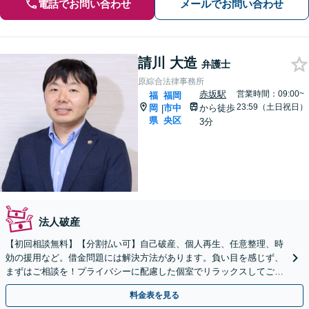
電話でお問い合わせ
メールでお問い合わせ
請川 大造
弁護士
原綜合法律事務所
赤坂駅
営業時間：09:00~
福
福岡
23:59（土日祝日）
岡
市中
から徒歩
|
県
央区
3分
法人破産
【初回相談無料】【分割払い可】自己破産、個人再生、任意整理、時
効の援用など。借金問題には解決方法があります。負い目を感じず、
まずはご相談を！プライバシーに配慮した個室でリラックスしてご相
談いただけます【夜間・休日相談OK】
料金表を見る