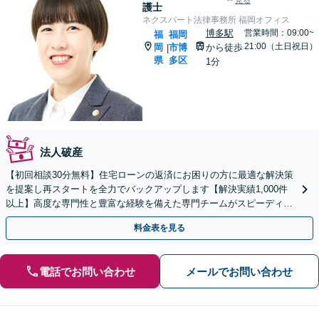
見る
護士
ネクスパート法律事務所 福岡オフィス
博多駅
営業時間：09:00~
福
福岡
21:00（土日祝日）
岡
市博
から徒歩
|
県
多区
1分
法人破産
【初回相談30分無料】住宅ローンの返済にお困りの方に最適な解決策
を提案し再スタートを全力でバックアップします【解決実績1,000件
以上】高度な専門性と豊富な経験を備えた専門チームがスピーディー
に対応【分割・後払い応相談】【LINE相談可】
料金表を見る
電話でお問い合わせ
メールでお問い合わせ