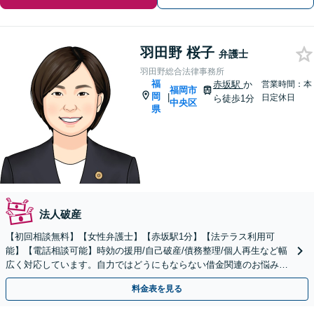
羽田野 桜子
弁護士
羽田野総合法律事務所
福
赤坂駅
か
営業時間：本
福岡市
岡
|
日定休日
ら徒歩1分
中央区
県
法人破産
【初回相談無料】【女性弁護士】【赤坂駅1分】【法テラス利用可
能】【電話相談可能】時効の援用/自己破産/債務整理/個人再生など幅
広く対応しています。自力ではどうにもならない借金関連のお悩み、
弁護士に依頼して解決しませんか。
料金表を見る