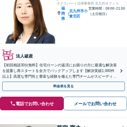
ネクスパート法律事務所 北九州オフィス
福
営業時間：09:00~21:00
北九州市小
岡
|
（土日祝日）
倉北区
県
法人破産
【初回相談30分無料】住宅ローンの返済にお困りの方に最適な解決策
を提案し再スタートを全力でバックアップします【解決実績1,000件
以上】高度な専門性と豊富な経験を備えた専門チームがスピーディー
に対応【分割・後払い応相談】【LINE相談可】
料金表を見る
電話でお問い合わせ
メールでお問い合わせ