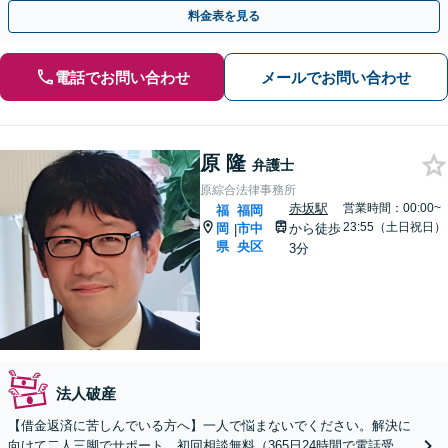
料金表を見る
電話でお問い合わせ
メールでお問い合わせ
原 隆
弁護士
原綜合法律事務所
赤坂駅
営業時間：00:00~
福
福岡
23:55（土日祝日）
岡
市中
から徒歩
|
県
央区
3分
法人破産
【借金返済に苦しんでいる方へ】一人で悩まないでください。解決に
向けて二人三脚でサポート。初回相談無料（365日24時間で電話受