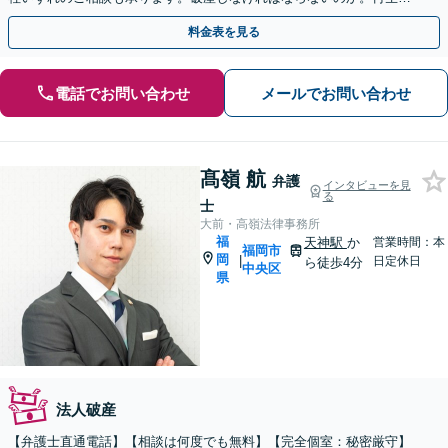
きるのか。そこから真剣に検討させていただきます。
料金表を見る
電話でお問い合わせ
メールでお問い合わせ
髙嶺 航
弁護
インタビューを見
る
士
大前・高嶺法律事務所
福
天神駅
か
営業時間：本
福岡市
岡
|
日定休日
ら徒歩4分
中央区
県
法人破産
【弁護士直通電話】【相談は何度でも無料】【完全個室：秘密厳守】