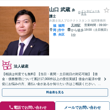
山口 武蔵
弁
インタビューを
見る
護士
弁護士法人プロテクトスタンス 福岡事務所
天神駅
営業時間：09:00~
福
福岡
19:00（土日祝日）
岡
市中
から徒歩
|
県
央区
1分
法人破産
【相談は何度でも無料】【当日・夜間・土日祝日の対応可能】【借
金・債務整理について累計17,000件以上の受任実績】借金の返済や督
促にお悩みの方、過払い金があるか知りたい方はご相談ください。ベ
ストな解決策を提案いたします。
料金表を見る
電話でお問い合わせ
メールでお問い合わせ