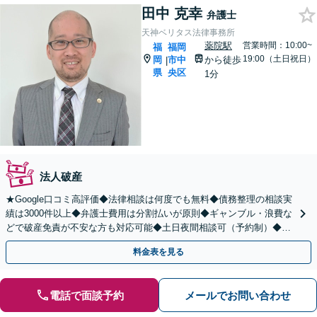
田中 克幸
弁護士
天神ベリタス法律事務所
薬院駅
営業時間：10:00~
福
福岡
19:00（土日祝日）
岡
市中
から徒歩
|
県
央区
1分
法人破産
★Google口コミ高評価◆法律相談は何度でも無料◆債務整理の相談実
績は3000件以上◆弁護士費用は分割払いが原則◆ギャンブル・浪費な
どで破産免責が不安な方も対応可能◆土日夜間相談可（予約制）◆お
気軽にご相談ください。
料金表を見る
電話で面談予約
メールでお問い合わせ