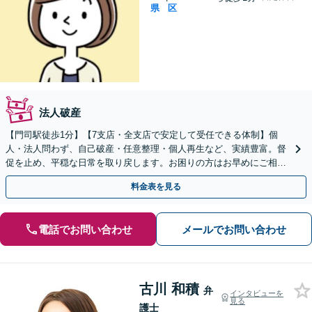
県
区
法人破産
【門司駅徒歩1分】【7支店・全支店で安定して受任できる体制】個
人・法人問わず、自己破産・任意整理・個人再生など、実績豊富。督
促を止め、平穏な日常を取り戻します。お困りの方はお早めにご相談
ください【分割払い対応（応相談）】
料金表を見る
電話でお問い合わせ
メールでお問い合わせ
古川 和積
弁
インタビューを
見る
護士