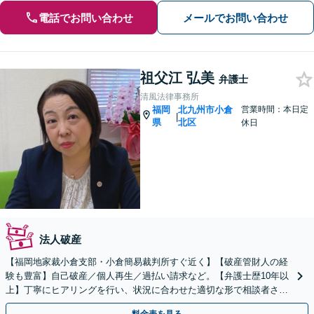
電話でお問い合わせ
メールでお問い合わせ
祖父江 弘美
弁護士
清風法律事務所
福岡
北九州市小倉
営業時間：本日定
|
県
北区
休日
法人破産
【福岡地家裁小倉支部・小倉簡易裁判所すぐ近く】【破産管財人の経
験も豊富】自己破産／個人再生／過払い請求など。【弁護士歴10年以
上】丁寧にヒアリングを行い、状況に合わせた適切な形で相談者さま
の生活再建ができるよう尽力します【最短即日対応OK】