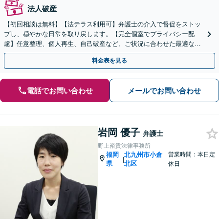
法人破産
【初回相談は無料】【法テラス利用可】弁護士の介入で督促をストッ
プし、穏やかな日常を取り戻します。【完全個室でプライバシー配
慮】任意整理、個人再生、自己破産など、ご状況に合わせた最適な解
決策ご提案いたします。【事前のご予約で休日・夜間も対応】
料金表を見る
電話でお問い合わせ
メールでお問い合わせ
岩岡 優子
弁護士
野上裕貴法律事務所
福岡
北九州市小倉
営業時間：本日定
|
県
北区
休日