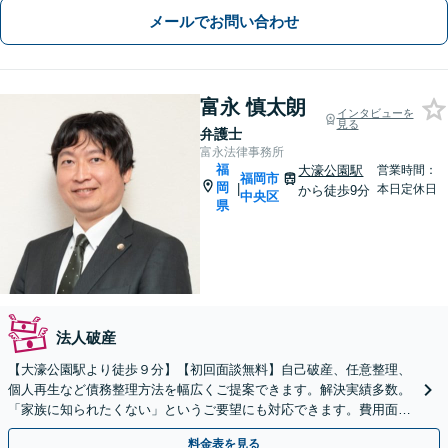
メールでお問い合わせ
富永 慎太朗
インタビューを
見る
弁護士
富永法律事務所
福
大濠公園駅
営業時間：
福岡市
岡
|
本日定休日
から徒歩9分
中央区
県
法人破産
【大濠公園駅より徒歩９分】【初回面談無料】自己破産、任意整理、
個人再生など債務整理方法を幅広くご提案できます。解決実績多数。
「家族に知られたくない」というご要望にも対応できます。費用面も
お気軽にご相談ください【分割払い可】【休日面談可】
料金表を見る