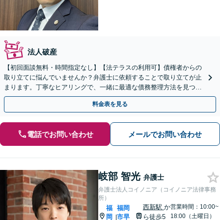
法人破産
【初回面談無料・時間指定なし】【法テラスの利用可】債権者からの
取り立てに悩んでいませんか？弁護士に依頼することで取り立てが止
まります。丁寧なヒアリングで、一緒に最適な債務整理方法を見つけ
ていきましょう。【完全個室】【土日祝・夜間早朝も対応】
料金表を見る
電話でお問い合わせ
メールでお問い合わせ
岐部 智光
弁護士
弁護士法人コイノニア（コイノニア法律事務
所）
西新駅
か
営業時間：10:00~
福
福岡
18:00（土曜日）
岡
市早
ら徒歩5
|