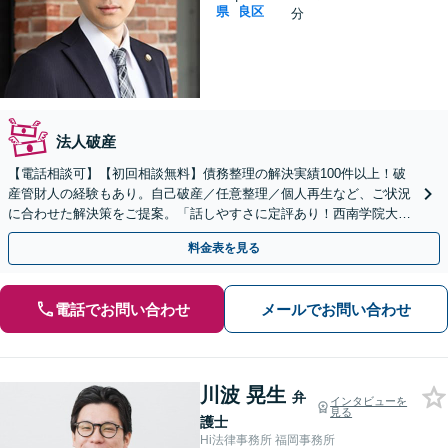
県
良区
分
法人破産
【電話相談可】【初回相談無料】債務整理の解決実績100件以上！破
産管財人の経験もあり。自己破産／任意整理／個人再生など、ご状況
に合わせた解決策をご提案。「話しやすさに定評あり！西南学院大学
法科大学院内にある事務所」【完全個室】【西新駅5分】
料金表を見る
電話でお問い合わせ
メールでお問い合わせ
川波 晃生
弁
インタビューを
見る
護士
Hi法律事務所 福岡事務所