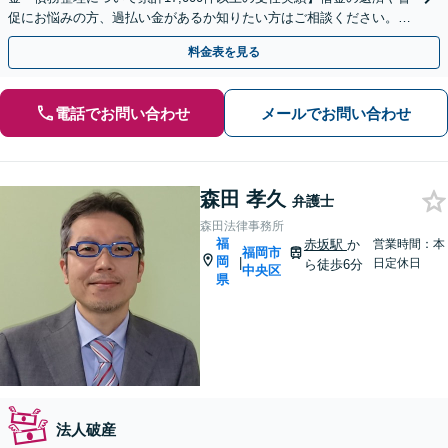
促にお悩みの方、過払い金があるか知りたい方はご相談ください。ベ
ストな解決策を提案いたします。
料金表を見る
電話でお問い合わせ
メールでお問い合わせ
森田 孝久
弁護士
森田法律事務所
福
赤坂駅
か
営業時間：本
福岡市
岡
|
日定休日
ら徒歩6分
中央区
県
法人破産