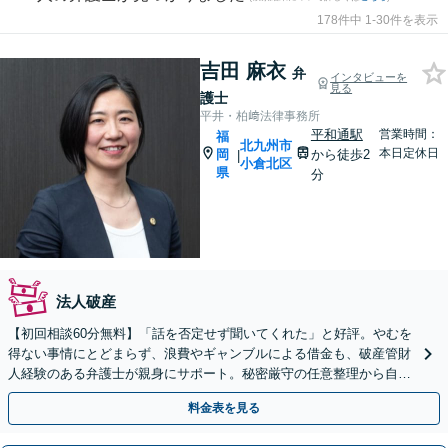
178件中 1-30件を表示
吉田 麻衣
弁
インタビューを
見る
護士
平井・柏﨑法律事務所
平和通駅
営業時間：
福
北九州市
本日定休日
岡
から徒歩2
|
小倉北区
県
分
法人破産
【初回相談60分無料】「話を否定せず聞いてくれた」と好評。やむを
得ない事情にとどまらず、浪費やギャンブルによる借金も、破産管財
人経験のある弁護士が親身にサポート。秘密厳守の任意整理から自己
破産まで、最適な手続きで再出発を応援します。
料金表を見る