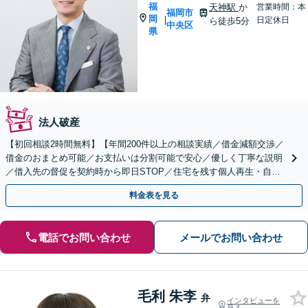
福
天神駅
か
営業時間：本
福岡市
岡
|
日定休日
ら徒歩5分
中央区
県
法人破産
【初回相談2時間無料】【年間200件以上の相談実績／借金減額交渉／
借金のおまとめ可能／お支払いは分割可能で安心／優しく丁寧な説明
／借入先の督促を契約時から即日STOP／住宅を残す個人再生・自己
破産・法人破産の対応可／【完全個室】
料金表を見る
電話でお問い合わせ
メールでお問い合わせ
毛利 朱李
弁
インタビューを