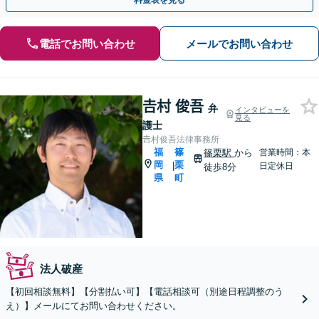
料金表を見る
電話でお問い合わせ
メールでお問い合わせ
𠮷村 俊吾
弁
インタビューを
見る
護士
𠮷村俊吾法律事務所
福
篠
篠栗駅
から
営業時間：本
岡
栗
|
日定休日
徒歩8分
県
町
法人破産
【初回相談無料】【分割払い可】【電話相談可（別途日程調整のう
え）】メールにてお問い合わせください。