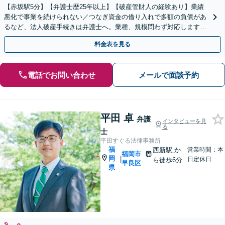
【赤坂駅5分】【弁護士歴25年以上】【破産管財人の経験あり】業績
悪化で事業を続けられない／つなぎ資金の借り入れで多額の負債があ
るなど、法人破産手続きは弁護士へ。業種、規模問わず対応します。
小規模事業者、個人事業主の破産手続きもお任せください
料金表を見る
電話でお問い合わせ
メールで面談予約
平田 卓
弁護
インタビューを見
る
士
平田すぐる法律事務所
福
西新駅
か
営業時間：本
福岡市
岡
|
日定休日
ら徒歩6分
早良区
県