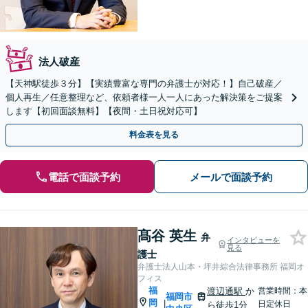
法人破産
【天神駅徒歩３分】【実績豊富な専門の弁護士が対応！】自己破産／
個人再生／任意整理など、依頼者様一人一人にあった解決策をご提案
します【初回面談無料】【夜間・土日祝対応可】
料金表を見る
電話で面談予約
メールで面談予約
髙谷 英生
弁
インタビューを
見る
護士
弁護士法人山本・坪井綜合法律事務所 福岡オ
フィス
福
渡辺通駅
か
営業時間：本
福岡市
岡
|
日定休日
ら徒歩1分