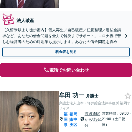
法人破産
【久留米駅より徒歩圏内】個人再生／自己破産／任意整理／過払金請
求など、あなたの借金問題を全力で解決までサポート。コロナ禍で苦
しむ経営者のための対応策も提示します。あなたの借金問題を責める
ことはいたしません。お気軽にご相談ください。
料金表を見る
電話でお問い合わせ
牟田 功一
弁護士
弁護士法人山本・坪井綜合法律事務所 福岡オ
フィス
渡辺通駅
営業時間：09:00~
福
福岡
21:00（土日祝
岡
市中
から徒歩1
|
県
央区
日）
分