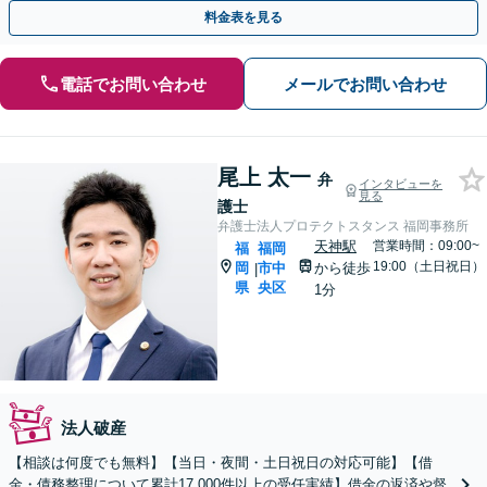
料】【後払い利用可】【休日・夜間面談可】
料金表を見る
電話でお問い合わせ
メールでお問い合わせ
尾上 太一
弁
インタビューを
見る
護士
弁護士法人プロテクトスタンス 福岡事務所
天神駅
営業時間：09:00~
福
福岡
19:00（土日祝日）
岡
市中
から徒歩
|
県
央区
1分
法人破産
【相談は何度でも無料】【当日・夜間・土日祝日の対応可能】【借
金・債務整理について累計17,000件以上の受任実績】借金の返済や督