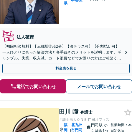
中央区
県
法人破産
【初回相談無料】【瓦町駅徒歩2分】【法テラス可】【分割払い可】
一人ひとりに合った解決方法と各手続きのメリットを説明します。ギ
ャンブル、失業、収入減、カード浪費などでお困りの方はご相談くだ
さい。【自己破産／任意整理／個人再生】
料金表を見る
電話でお問い合わせ
メールでお問い合わせ
田川 瞳
弁護士
弁護士法人ＯＮＥ 門司オフィス
福
北九州
門司駅
か
営業時間：本
岡
市門司
|
日定休日
ら徒歩1分