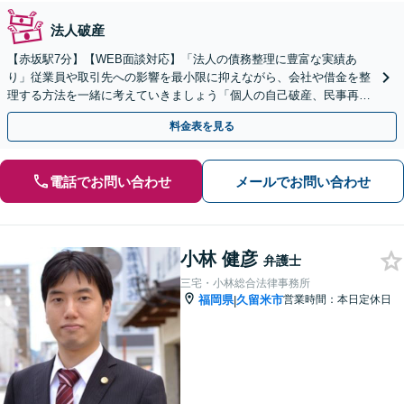
法人破産
【赤坂駅7分】【WEB面談対応】「法人の債務整理に豊富な実績あ
り」従業員や取引先への影響を最小限に抑えながら、会社や借金を整
理する方法を一緒に考えていきましょう「個人の自己破産、民事再
生、任意整理にも対応」「債務の残る事業承継もお任せ」
料金表を見る
電話でお問い合わせ
メールでお問い合わせ
小林 健彦
弁護士
三宅・小林総合法律事務所
福岡県
久留米市
営業時間：本日定休日
|