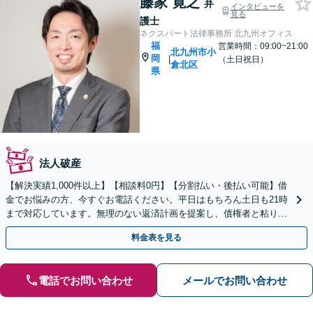
藤家 寛之
弁
インタビューを
見る
護士
ネクスパート法律事務所 北九州オフィス
福
営業時間：09:00~21:00
北九州市小
岡
|
（土日祝日）
倉北区
県
法人破産
【解決実績1,000件以上】【相談料0円】【分割払い・後払い可能】借
金でお悩みの方、今すぐお電話ください。平日はもちろん土日も21時
まで対応しています。無理のない返済計画を提案し、債権者と粘り強
く交渉いたします。
料金表を見る
電話でお問い合わせ
メールでお問い合わせ