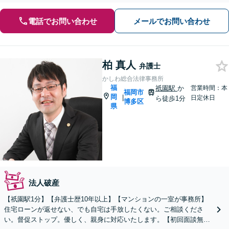
電話でお問い合わせ
メールでお問い合わせ
柏 真人
弁護士
かしわ総合法律事務所
福
祇園駅
か
営業時間：本
福岡市
岡
|
日定休日
ら徒歩1分
博多区
県
法人破産
【祇園駅1分】【弁護士歴10年以上】【マンションの一室が事務所】
住宅ローンが返せない、でも自宅は手放したくない。ご相談くださ
い。督促ストップ。優しく、親身に対応いたします。【初回面談無