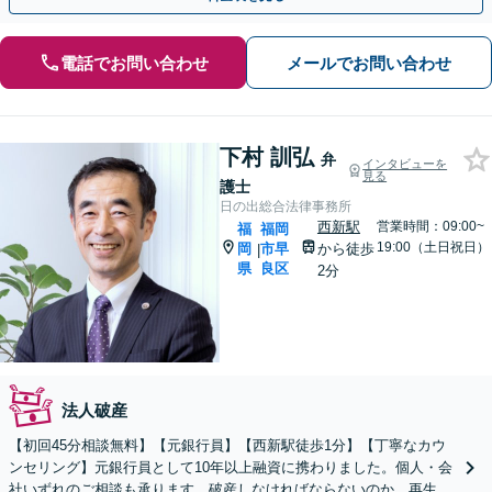
電話でお問い合わせ
メールでお問い合わせ
下村 訓弘
弁
インタビューを
見る
護士
日の出総合法律事務所
西新駅
営業時間：09:00~
福
福岡
19:00（土日祝日）
岡
市早
から徒歩
|
県
良区
2分
法人破産
【初回45分相談無料】【元銀行員】【西新駅徒歩1分】【丁寧なカウ
ンセリング】元銀行員として10年以上融資に携わりました。個人・会
社いずれのご相談も承ります。破産しなければならないのか。再生で