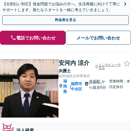
【分割払い対応】借金問題でお悩みの方へ。生活再建に向けて丁寧に
サポートします。新たなスタートを一緒に考えていきましょう。
料金表を見る
電話でお問い合わせ
メールでお問い合わせ
安河内 涼介
インタビューを
見る
弁護士
福岡城南法律事務所
福
赤坂駅
か
営業時間：本
福岡市
岡
|
日定休日
ら徒歩5分
中央区
県
法人破産