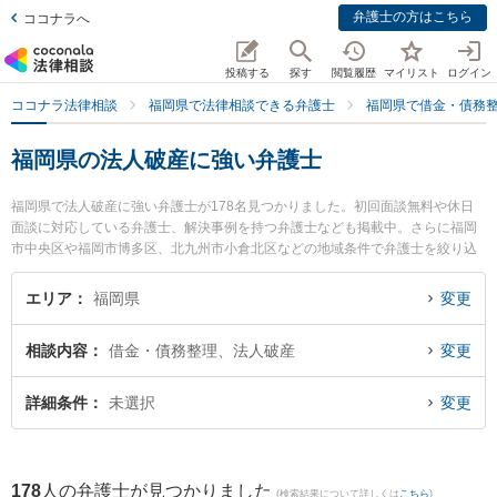
弁護士の方はこちら
ココナラへ
投稿する
探す
閲覧履歴
マイリスト
ログイン
ココナラ法律相談
福岡県で法律相談できる弁護士
福岡県で借金・債務
福岡県の法人破産に強い弁護士
福岡県で法人破産に強い弁護士が178名見つかりました。初回面談無料や休日
面談に対応している弁護士、解決事例を持つ弁護士なども掲載中。さらに福岡
市中央区や福岡市博多区、北九州市小倉北区などの地域条件で弁護士を絞り込
めます。借金・債務整理に関係する消費者金融の債務整理やクレジット会社の
債務整理、リボ払いの債務整理等の細かな分野での絞り込み検索もでき便利で
エリア
福岡県
変更
す。特に平井・柏﨑法律事務所の吉田 麻衣弁護士や富永法律事務所の富永 慎太
朗弁護士、日の出総合法律事務所の下村 訓弘弁護士のプロフィール情報や弁護
相談内容
借金・債務整理、法人破産
変更
士費用、強みなどが注目されています。『福岡県で土日や夜間に発生した法人
破産のトラブルを今すぐに弁護士に相談したい』『法人破産のトラブル解決の
実績豊富な近くの弁護士を検索したい』『初回相談無料で法人破産を法律相談
詳細条件
未選択
変更
できる福岡県内の弁護士に相談予約したい』などでお困りの相談者さんにおす
すめです。
178
人の弁護士が見つかりました
(検索結果について詳しくは
こちら
)