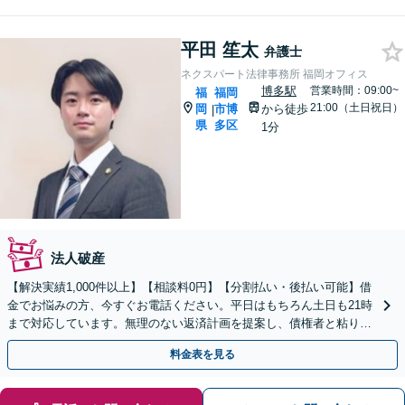
平田 笙太
弁護士
ネクスパート法律事務所 福岡オフィス
博多駅
営業時間：09:00~
福
福岡
21:00（土日祝日）
岡
市博
から徒歩
|
県
多区
1分
法人破産
【解決実績1,000件以上】【相談料0円】【分割払い・後払い可能】借
金でお悩みの方、今すぐお電話ください。平日はもちろん土日も21時
まで対応しています。無理のない返済計画を提案し、債権者と粘り強
く交渉いたします。
料金表を見る