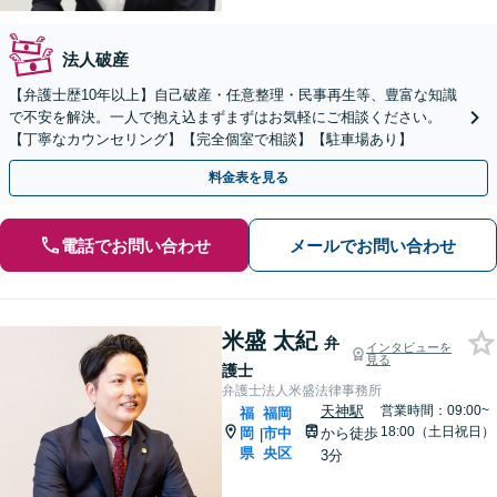
法人破産
【弁護士歴10年以上】自己破産・任意整理・民事再生等、豊富な知識
で不安を解決。一人で抱え込まずまずはお気軽にご相談ください。
【丁寧なカウンセリング】【完全個室で相談】【駐車場あり】
料金表を見る
電話でお問い合わせ
メールでお問い合わせ
米盛 太紀
弁
インタビューを
見る
護士
弁護士法人米盛法律事務所
天神駅
営業時間：09:00~
福
福岡
18:00（土日祝日）
岡
市中
から徒歩
|
県
央区
3分