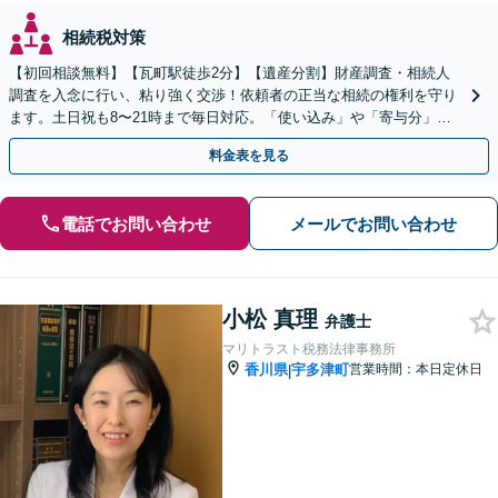
相続税対策
【初回相談無料】【瓦町駅徒歩2分】【遺産分割】財産調査・相続人
調査を入念に行い、粘り強く交渉！依頼者の正当な相続の権利を守り
ます。土日祝も8〜21時まで毎日対応。「使い込み」や「寄与分」の
調査もお任せください！【遺言書作成や相続放棄も対応】
料金表を見る
電話でお問い合わせ
メールでお問い合わせ
小松 真理
弁護士
マリトラスト税務法律事務所
香川県
宇多津町
営業時間：本日定休日
|