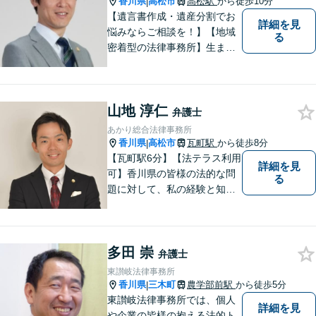
香川県
高松市
高松駅
から徒歩10分
|
【遺言書作成・遺産分割でお
詳細を見
悩みならご相談を！】【地域
る
密着型の法律事務所】生まれ
育った香川県・高松市で、法
律問題にお悩みの方々の心強
い味方として、日々法律業務
山地 淳仁
に取り組んでいます。相談・
弁護士
依頼しやすい環境づくりを徹
あかり総合法律事務所
底しています！【ZOOM面談
香川県
高松市
瓦町駅
から徒歩8分
|
対応可】
【瓦町駅6分】【法テラス利用
詳細を見
可】香川県の皆様の法的な問
る
題に対して、私の経験と知識
を活かし、最善の解決策をご
提案いたします。どんなお悩
みでもお気軽にご相談くださ
多田 崇
い。少しでもお役に立てるよ
弁護士
う全力でサポートいたしま
東讃岐法律事務所
す。
香川県
三木町
農学部前駅
から徒歩5分
|
東讃岐法律事務所では、個人
詳細を見
や企業の皆様の抱える法的ト