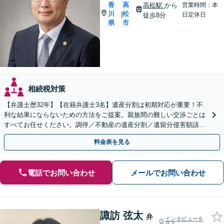
香
高
高松駅
から
営業時間：本
川
松
|
日定休日
徒歩8分
県
市
相続税対策
【弁護士歴32年】【在籍弁護士3名】遺産分割は初期対応が重要！不
利な結果にならないための方法をご提案。親族間の難しい交渉ごとは
すべてお任せください。調停／不動産の遺産分割／遺留分侵害額請求
／相続放棄／遺言書の作成など【高松駅徒歩8分】
料金表を見る
電話でお問い合わせ
メールでお問い合わせ
諏訪 弦太
弁
インタビューを