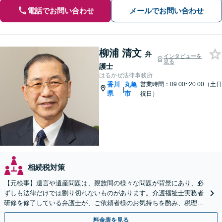
電話でお問い合わせ
メールでお問い合わせ
柳浦 清文
弁
インタビューを
見る
護士
はるかぜ法律事務所
香川
丸亀
営業時間：09:00~20:00（土日
|
県
市
祝日）
相続税対策
【元検事】遺言や遺産問題は、親族間の様々な問題が背景にあり、必
ずしも法律だけでは割り切れないものがあります。介護福祉士実務者
研修を修了している弁護士が、ご依頼者様のお気持ちを酌み、税理士
など他士業とも密接に連携しながら丁寧に対応いたします。
料金表を見る