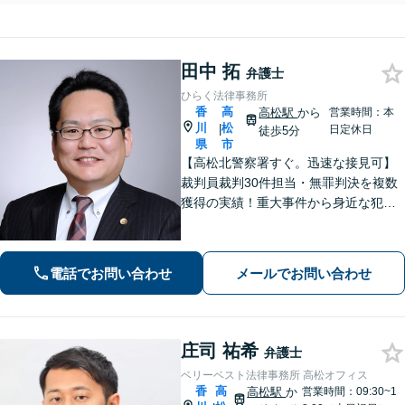
田中 拓
弁護士
ひらく法律事務所
香
高
高松駅
から
営業時間：本
川
松
|
日定休日
徒歩5分
県
市
【高松北警察署すぐ。迅速な接見可】
裁判員裁判30件担当・無罪判決を複数
獲得の実績！重大事件から身近な犯罪
まで幅広く対応。医療・福祉・行政と
の幅広いネットワークが強み。離婚・
不貞の慰謝料請求に実績あり【電話相
電話でお問い合わせ
メールでお問い合わせ
談無料】【初回相談無料（法テラス利
用時）】
庄司 祐希
弁護士
ベリーベスト法律事務所 高松オフィス
香
高
高松駅
か
営業時間：09:30~1