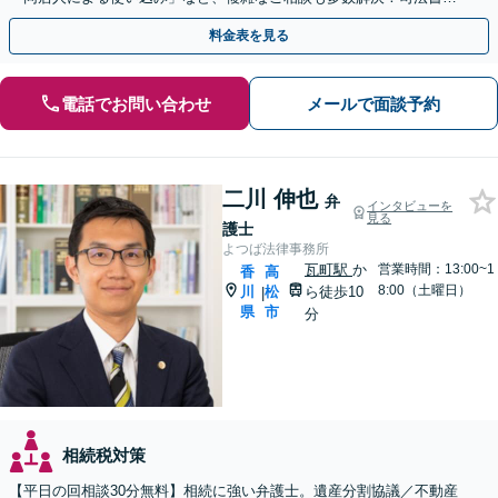
士、税理士などと連携可【駐車場あり】
料金表を見る
電話でお問い合わせ
メールで面談予約
二川 伸也
弁
インタビューを
見る
護士
よつば法律事務所
瓦町駅
か
営業時間：13:00~1
香
高
8:00（土曜日）
川
松
ら徒歩10
|
県
市
分
相続税対策
【平日の回相談30分無料】相続に強い弁護士。遺産分割協議／不動産