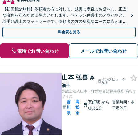
【初回相談無料】依頼者の方に対して、誠実に率直にお話をし、正当
な権利を守るために尽力いたします。ベテラン弁護士のノウハウと、
若手弁護士のフットワークで、依頼者の方の多様なニーズに応えま
す。
料金表を見る
電話でお問い合わせ
メールでお問い合わせ
山本 弘喜
弁
インタビューを
見る
護士
弁護士法人山本・坪井綜合法律事務所 高松オ
フィス
香
高
瓦町駅
から
営業時間：本
川
松
|
日定休日
徒歩2分
県
市