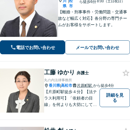
川
松
|
8:00（土日祝日）
ら徒歩6分
県
市
【離婚・刑事事件・労働問題・交通事
故など幅広く対応】各分野の専門チー
ムがお客様をサポートします。
電話でお問い合わせ
メールでお問い合わせ
工藤 ゆかり
弁護士
丸の内法律事務所
香川県
高松市
片原町駅
から徒歩4分
|
【片原町駅徒歩４分】【法テ
詳細を見
ラス利用可】「依頼者の目
る
線」を何よりも大切にしてい
きたいと考えています。依頼
者の目線に立って、依頼者に
寄り添い、依頼者に納得して