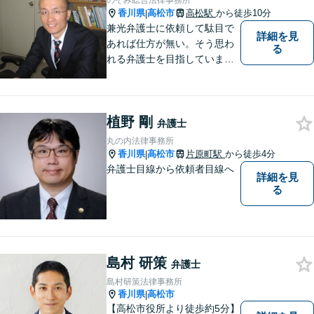
のぞみ総合法律事務所
相談ください。
香川県
高松市
高松駅
から徒歩10分
|
兼光弁護士に依頼して駄目で
詳細を見
あれば仕方が無い。そう思わ
る
れる弁護士を目指していま
す。
植野 剛
弁護士
丸の内法律事務所
香川県
高松市
片原町駅
から徒歩4分
|
弁護士目線から依頼者目線へ
詳細を見
る
島村 研策
弁護士
島村研策法律事務所
香川県
高松市
|
【高松市役所より徒歩約5分】