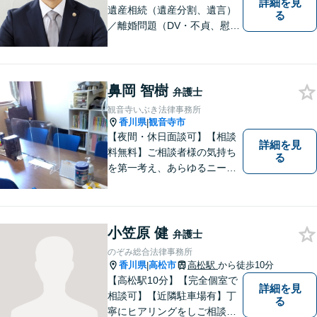
詳細を見
遺産相続（遺産分割、遺言）
る
／離婚問題（DV・不貞、慰謝
料、財産分与）／不動産／刑
事弁護など取扱い。満足度の
高いリーガルサービスをご提
供します。
鼻岡 智樹
弁護士
観音寺いぶき法律事務所
香川県
観音寺市
|
【夜間・休日面談可】【相談
詳細を見
料無料】ご相談者様の気持ち
る
を第一考え、あらゆるニーズ
にお応えできるプロフェッシ
ョナルとして、地域の皆さま
の問題解決のサポートをさせ
ていただきます。ご相談は無
小笠原 健
弁護士
料ですので、お気軽にご相談
のぞみ総合法律事務所
ください。
香川県
高松市
高松駅
から徒歩10分
|
【高松駅10分】【完全個室で
詳細を見
相談可】【近隣駐車場有】丁
る
寧にヒアリングをしご相談者