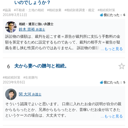
いのでしょうか？
#協議
#不動産・土地の相続
#相続放棄
#相続財産調査・鑑定
#相続税対策
2018年3月11日
役にたった
6
相続・遺言に強い弁護士
鈴木 崇裕
弁護士
訴訟物の価額は、裁判を起こす者＝原告が裁判所に支払う手数料の金
額を算定するために設定するものであって、裁判の相手方＝被告が疑
義を差し挟む性質のものではありません。 訴訟物の価額自体が裁判の
目的（審理の対象）となることもありませんので、上申書や証拠を出
したとしても、変更されることはありません。
6
夫から妻への贈与と相続。
#相続税対策
#生前贈与
2023年9月6日
役にたった
5
関 大河
弁護士
そういう認識でよいと思います。 口座に入れたお金の説明が自分の親
からもらったとか、兄弟からもらったとか、昔稼いだお金が出てきた
というケースの場合は、大丈夫です。