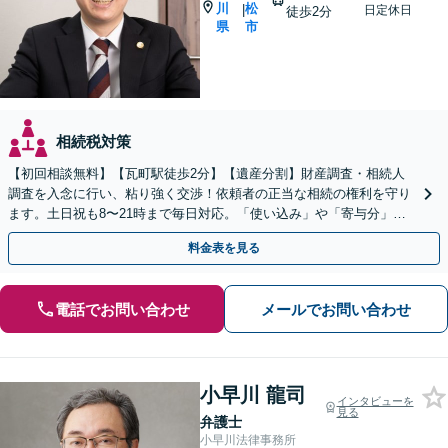
川
松
|
日定休日
徒歩2分
県
市
相続税対策
【初回相談無料】【瓦町駅徒歩2分】【遺産分割】財産調査・相続人
調査を入念に行い、粘り強く交渉！依頼者の正当な相続の権利を守り
ます。土日祝も8〜21時まで毎日対応。「使い込み」や「寄与分」の
調査もお任せください！【遺言書作成や相続放棄も対応】
料金表を見る
電話でお問い合わせ
メールでお問い合わせ
小早川 龍司
インタビューを
見る
弁護士
小早川法律事務所