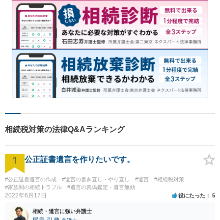
相続税対策の法律Q&Aランキング
1
公正証書遺言を作りたいです。
#公正証書遺言の作成
#遺言の書き直し・やり直し
#遺言
#相続税対策
#家族間の相続トラブル
#遺言の真偽鑑定・遺言無効
2022年6月17日
役にたった
5
相続・遺言に強い弁護士