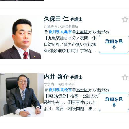
久保田 仁
弁護士
丸亀みらい法律事務所
香川県
丸亀市
丸亀駅
から徒歩5分
|
【丸亀駅徒歩５分／夜間・休
詳細を見
日対応可／資力の無い方は無
る
料相談制度利用可】丁寧な対
応を心がけております。お気
軽にご相談ください。（相談
は事前に御予約願います）
内井 啓介
弁護士
立野省一法律事務所
香川県
高松市
高松駅
から徒歩8分
|
【高松駅8分】検事・公証人の
詳細を見
経験を有し、刑事事件はもと
る
より、遺言・相続問題、成年
後見関係・任意後見契約、家
族信託契約、離婚問題などの
家事関係の事件を中心に取り