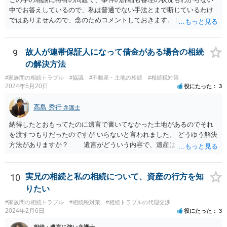
中でお答えしているので、私は普通でない手法とまで断じているわけ
ではありませんので、念のためコメントしておきます。 匿名の弁護士
さんが回答しておられるように、いずれ出さざるを得なくなる書類な
のではないかという視点もありますし、その場合には結局出さなけれ
ば不利益もあります。あるいは、後に虚偽主張をしたと指摘されるリ
9
故人が連帯保証人になって借金がある場合の相続
スクもあります。 ですからそれを提出したことが事件処理として不適
の解決方法
切であるとか、結果においてマイナスを与えたということまではいえ
#家族間の相続トラブル
#協議
#不動産・土地の相続
#相続税対策
ないと思います。 依頼者とのコミュニケーション含む微妙な問題であ
2024年5月20日
役にたった
3
り第三者にはあまりアドバイスしづらい問題であるということはご理
解いただければ幸いです。
高島 秀行
弁護士
納得したとおもってたのに遺言で書いてなかった土地があるのでそれ
を渡すつもりだったのですが いらないと言われました。 どうゆう解決
方法がありますか？ 遺言がどういう内容で、遺産はどれくらいあ
ったのか、遺言に書いていなかった土地の価値 など、詳しい事情が
分からないとあなたの質問に回答することは難しいです。 遺留分
が請求されるのであれば、遺留分は法改正により現金で支払うことに
10
実兄の相続と私の相続について、資産の行方を知
なることから 土地を渡すということで解決しない可能性はありま
りたい
す。 ただ、遺言で書いていない土地は、遺産分割により、相手が
#家族間の相続トラブル
#相続税対策
#相続トラブルの代理交渉
取得することとなる可能性はあります。 弁護士に面談で詳しい事
2024年2月6日
役にたった
3
情を話して相談された方がよいと思います。
相続・遺言に強い弁護士