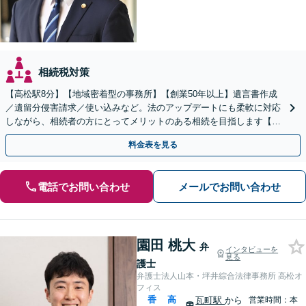
相続税対策
【高松駅8分】【地域密着型の事務所】【創業50年以上】遺言書作成
／遺留分侵害請求／使い込みなど。法のアップデートにも柔軟に対応
しながら、相続者の方にとってメリットのある相続を目指します【休
日／夜間面談OK（要予約）】
料金表を見る
電話でお問い合わせ
メールでお問い合わせ
園田 桃大
弁
インタビューを
見る
護士
弁護士法人山本・坪井綜合法律事務所 高松オ
フィス
香
高
瓦町駅
から
営業時間：本