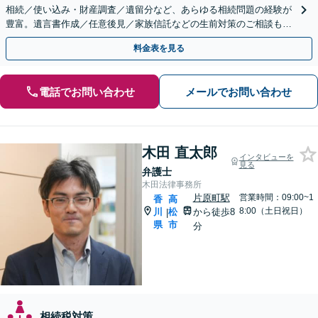
相続／使い込み・財産調査／遺留分など、あらゆる相続問題の経験が
豊富。遺言書作成／任意後見／家族信託などの生前対策のご相談も承
ります【夜間・休日相談可】【個室】【瓦町駅10分】
料金表を見る
電話でお問い合わせ
メールでお問い合わせ
木田 直太郎
インタビューを
見る
弁護士
木田法律事務所
片原町駅
営業時間：09:00~1
香
高
8:00（土日祝日）
川
松
から徒歩8
|
県
市
分
相続税対策