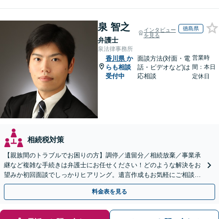
泉 智之
徳島県
インタビュー
を見る
弁護士
泉法律事務所
営業時
香川県
か
面談方法(対面・電
らも相談
話・ビデオなど)は
間：本日
受付中
応相談
定休日
相続税対策
【親族間のトラブルでお困りの方】調停／遺留分／相続放棄／事業承
継など複雑な手続きは弁護士にお任せください！どのような解決をお
望みか初回面談でしっかりヒアリング。遺言作成もお気軽にご相談く
ださい。
料金表を見る