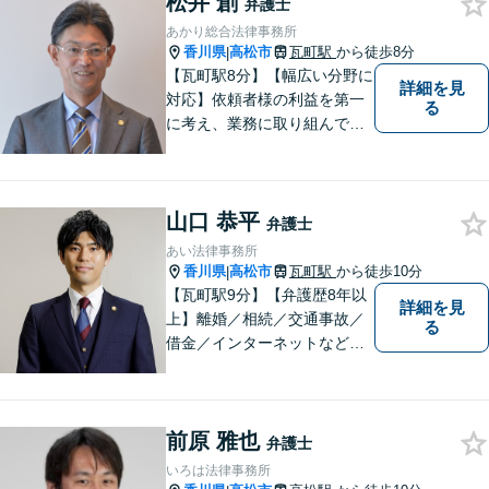
松井 創
頂ける事件解決を目指して参
弁護士
ります。【当日／夜間／休日
あかり総合法律事務所
対応可】お気軽にご相談くだ
香川県
高松市
瓦町駅
から徒歩8分
|
さい。
【瓦町駅8分】【幅広い分野に
詳細を見
対応】依頼者様の利益を第一
る
に考え、業務に取り組んでお
ります。秘密厳守、親身な相
談、最適な解決策をご提案い
たします。離婚・借金・刑事
山口 恭平
事件・交通事故・不動産問題
弁護士
など幅広く対応。即日対応も
あい法律事務所
可能。まずはお気軽にご相談
香川県
高松市
瓦町駅
から徒歩10分
|
ください。
【瓦町駅9分】【弁護歴8年以
詳細を見
上】離婚／相続／交通事故／
る
借金／インターネットなど幅
広い分野に対応可能です！依
頼者様の抱えるお気持ちや状
況をしっかり把握した上で、
前原 雅也
皆様にとって最善の解決を模
弁護士
索します。まずはお気軽にご
いろは法律事務所
相談ください。