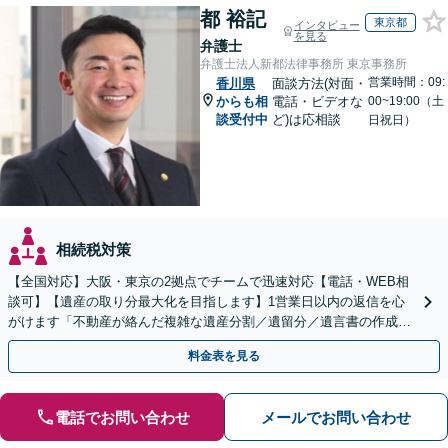
都 裕記
東京都
インタビュー
を見る
弁護士
弁護士法人新都法律事務所 東京事務所
営業時間：09:
香川県
面談方法(対面・
からも相
電話・ビデオな
00~19:00（土
談受付中
ど)は応相談
日祝日）
相続税対策
【全国対応】大阪・東京の2拠点でチームで迅速対応【電話・WEB相
談可】【遺産の取り分最大化を目指します】1営業日以内の返信を心
がけます「不動産が絡んだ複雑な遺産分割／遺留分／遺言書の作成・
執行／事業承継など、お任せください」【休日相談あり】
料金表を見る
電話でお問い合わせ
メールでお問い合わせ