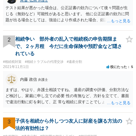
尾畠 弘典
弁護士
テスト結果が悪かった場合は、公正証書の効力について後々問題が生
じる（無効など）可能性があると思います。 他に公正証書の効力に問
題が出る場合としては、強迫により作成された場合、錯誤（勘違い）
の場合などがあります。 遺言の対象となる財産の多寡などにもよりま
すが、弁護士に作成を依頼する場合は、１０～数十万円程度になるケ
ースが多いと思います。 報酬体系は、弁護士ごとに異なりますので一
2
相続争い 部外者の乱入で相続税の申告期限ま
律の基準はありません。
で、２ヶ月程 今だに生命保険や預貯金など隠さ
れている
#相続税対策
#相続トラブルの代理交渉
#遺産分割
2021年11月1日
役にたった
5
内藤 政信
弁護士
まずは、やはり、弁護士相談ですね。 遺産の調査や評価、分割方法な
ど検討し、家裁に申し立ての必要 性の有無など、方針を立てて、書面
で違法行動に釘を刺して、正 常な相続に戻すことでしょう。 申告につ
いては、相続税を払うレベルなら、いったん法定相続で 申告して、そ
の際に3年以内に分割協議の上、修正申告する旨の書 面を添付するこ
とになります。 税務署も、およその遺産を把握してるので、税務署か
3
子供を相続から外しつつ友人に財産を譲る方法の
ら、遺産の 情報を得ることもあります。
法的有効性は？