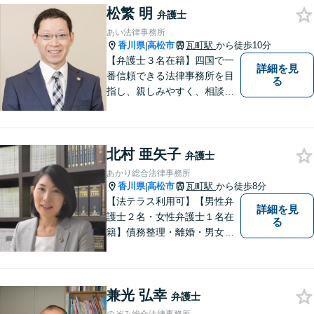
松繁 明
扱うほか、一般民事事件も取
弁護士
り扱っております。
あい法律事務所
香川県
高松市
瓦町駅
から徒歩10分
|
【弁護士３名在籍】四国で一
詳細を見
番信頼できる法律事務所を目
る
指し、親しみやすく、相談し
やすい環境を整えておりま
す。お気軽にご相談くださ
い。
北村 亜矢子
弁護士
あかり総合法律事務所
香川県
高松市
瓦町駅
から徒歩8分
|
【法テラス利用可】【男性弁
詳細を見
護士２名・女性弁護士１名在
る
籍】債務整理・離婚・男女問
題・相続・労働問題・企業法
務・犯罪被害者支援に注力。
丁寧な対応とわかりやすい説
兼光 弘幸
明を心がけています。早期解
弁護士
決のため、まずはお気軽にご