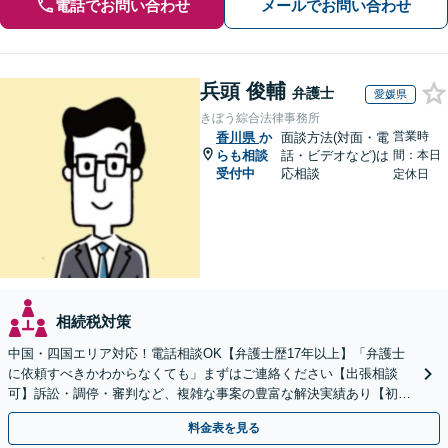
電話でお問い合わせ
メールでお問い合わせ
兵頭 俊輔
弁護士
愛媛県
きぼう綜合法律事務所
営業時
香川県
か
面談方法(対面・電
らも相談
話・ビデオなど)は
間：本日
受付中
応相談
定休日
相続税対策
中国・四国エリア対応！電話相談OK【弁護士歴17年以上】「弁護士
に依頼すべきかわからなくても」まずはご連絡ください【出張相談
可】訴訟・調停・審判など、複雑な事案の豊富な解決実績あり【初回
相談無料】初回面談のみで解決できるケースもあります
料金表を見る