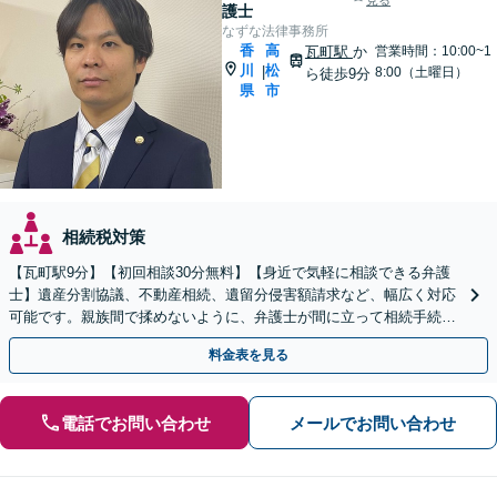
見る
護士
なずな法律事務所
香
高
瓦町駅
か
営業時間：10:00~1
川
松
|
8:00（土曜日）
ら徒歩9分
県
市
相続税対策
【瓦町駅9分】【初回相談30分無料】【身近で気軽に相談できる弁護
士】遺産分割協議、不動産相続、遺留分侵害額請求など、幅広く対応
可能です。親族間で揉めないように、弁護士が間に立って相続手続き
をサポートします。【電話相談可】【休日・夜間対応】
料金表を見る
電話でお問い合わせ
メールでお問い合わせ