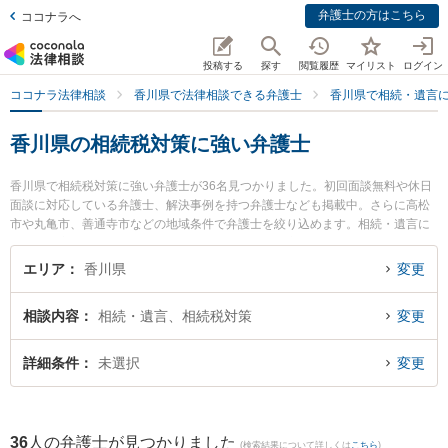
弁護士の方はこちら
ココナラへ
投稿する
探す
閲覧履歴
マイリスト
ログイン
ココナラ法律相談
香川県で法律相談できる弁護士
香川県で相続・遺言
香川県の相続税対策に強い弁護士
香川県で相続税対策に強い弁護士が36名見つかりました。初回面談無料や休日
面談に対応している弁護士、解決事例を持つ弁護士なども掲載中。さらに高松
市や丸亀市、善通寺市などの地域条件で弁護士を絞り込めます。相続・遺言に
関係する家族間の相続トラブルや認知症の相続、遺産分割等の細かな分野での
絞り込み検索もでき便利です。特にいろは法律事務所の吉田 明央弁護士やはる
エリア
香川県
変更
かぜ法律事務所の柳浦 清文弁護士、オリーブ法律事務所の磯崎 亮太弁護士のプ
ロフィール情報や弁護士費用、強みなどが注目されています。『香川県で土日
相談内容
相続・遺言、相続税対策
変更
や夜間に発生した相続税対策のトラブルを今すぐに弁護士に相談したい』『相
続税対策のトラブル解決の実績豊富な近くの弁護士を検索したい』『初回相談
無料で相続税対策を法律相談できる香川県内の弁護士に相談予約したい』など
詳細条件
未選択
変更
でお困りの相談者さんにおすすめです。
36
人の弁護士が見つかりました
(検索結果について詳しくは
こちら
)