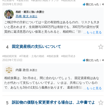
#生前贈与
#遺産分割
#家族間の相続トラブル
#相続税対策
2026年1月19日
役にたった
4
相続・遺言に強い弁護士
髙橋 俊太
弁護士
ご検討中の方針については一定の有効性はあるものの、リスクも大き
いと思われます。生前贈与1000万円は有効でも、300万円の貸付が実
質的に返済意思のない仮装と見られると、相続時に「贈与」と評価さ
れ、子から遺留分侵害額請求を受ける可能性があります。 その他の方
法として考えられるものとしては、 ①信託（家族信託・目的信託） 財
産を信託口に移し、受託者（信頼できる友人や専門職）に管理させ、
4
固定資産税の支払いについて
・生存中はあなたの生活費・介護費に優先充当 ・残余を友人や慈善団
体へ と使途を厳格に指定。相続ではなく信託帰属になるため、子の関
#相続税対策
#不動産・土地の相続
#相続放棄
#相続手続き
与を大きく排除できます。 ②遺言＋生命保険の組合せ 生活資金は手元
2022年7月13日
役にたった
4
に残し、余剰資金で受取人を友人・団体にした保険を活用。保険金は
相続財産とは別枠で、遺留分対策にも有効と思われます。 ③負担付死
内藤 政信
弁護士
因贈与 「介護・見守り等を条件に、死亡時に財産を渡す」契約。条件
相続放棄は、3か月ゆえ、間に合わないでしょう。 固定資産税はあな
不履行なら無効にでき、老後の安心を担保できます。 ④ 寄附予約＋解
たが代わって支払ってもいいですよ。 いまは、共有になっているの
除条件 慈善団体への寄附を予約しつつ、資金不足時は解除できる条項
で、あなたも3分の1支払う義務があります。 遺産分割協議をして、不
を設定。 などがあり得るかと思われます。
動産取得者を決めて、相続登記する必要があります。 登記名義人に支
払い義務があります。
5
訴訟物の価額を変更要求する場合は、上申書でよ