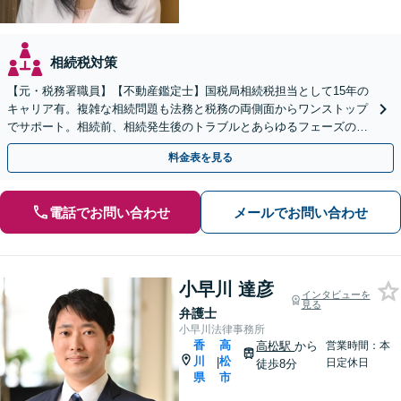
相続税対策
【元・税務署職員】【不動産鑑定士】国税局相続税担当として15年の
キャリア有。複雑な相続問題も法務と税務の両側面からワンストップ
でサポート。相続前、相続発生後のトラブルとあらゆるフェーズのご
相談に対応します【駐車場あり】【電話・Web相談可】
料金表を見る
電話でお問い合わせ
メールでお問い合わせ
小早川 達彦
インタビューを
見る
弁護士
小早川法律事務所
香
高
高松駅
から
営業時間：本
川
松
|
日定休日
徒歩8分
県
市