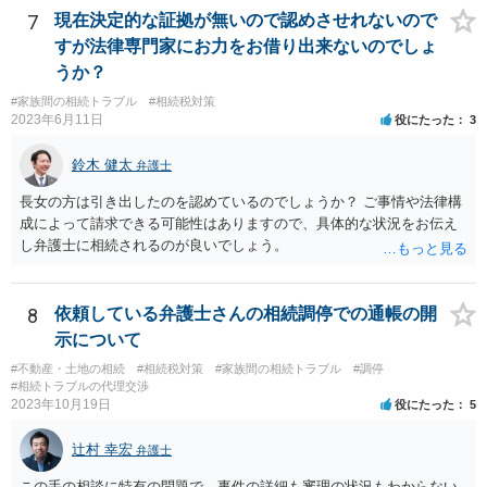
7
現在決定的な証拠が無いので認めさせれないので
すが法律専門家にお力をお借り出来ないのでしょ
うか？
#家族間の相続トラブル
#相続税対策
2023年6月11日
役にたった
3
鈴木 健太
弁護士
長女の方は引き出したのを認めているのでしょうか？ ご事情や法律構
成によって請求できる可能性はありますので、具体的な状況をお伝え
し弁護士に相続されるのが良いでしょう。
8
依頼している弁護士さんの相続調停での通帳の開
示について
#不動産・土地の相続
#相続税対策
#家族間の相続トラブル
#調停
#相続トラブルの代理交渉
2023年10月19日
役にたった
5
辻村 幸宏
弁護士
この手の相談に特有の問題で、事件の詳細も審理の状況もわからない