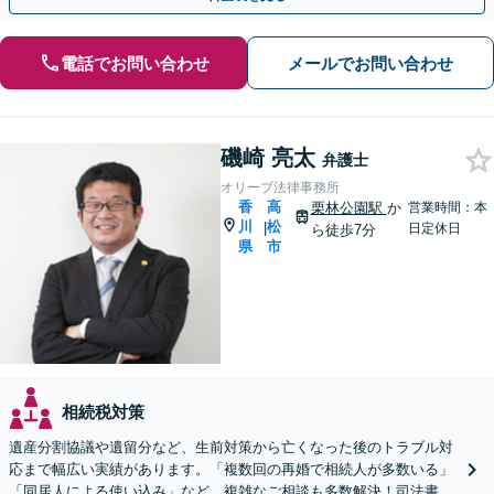
電話でお問い合わせ
メールでお問い合わせ
磯崎 亮太
弁護士
オリーブ法律事務所
香
高
栗林公園駅
か
営業時間：本
川
松
|
日定休日
ら徒歩7分
県
市
相続税対策
遺産分割協議や遺留分など、生前対策から亡くなった後のトラブル対
応まで幅広い実績があります。「複数回の再婚で相続人が多数いる」
「同居人による使い込み」など、複雑なご相談も多数解決！司法書