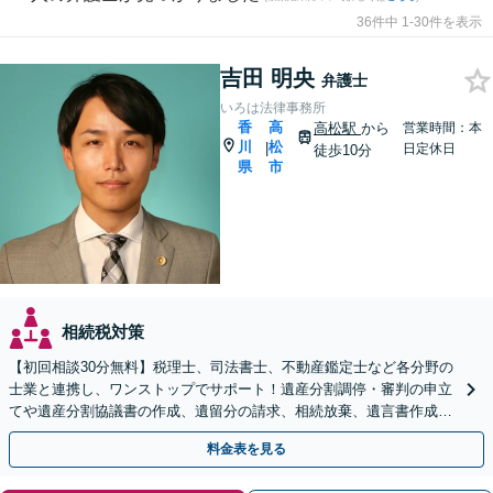
36件中 1-30件を表示
吉田 明央
弁護士
いろは法律事務所
香
高
高松駅
から
営業時間：本
川
松
|
日定休日
徒歩10分
県
市
相続税対策
【初回相談30分無料】税理士、司法書士、不動産鑑定士など各分野の
士業と連携し、ワンストップでサポート！遺産分割調停・審判の申立
てや遺産分割協議書の作成、遺留分の請求、相続放棄、遺言書作成な
ど幅広いご相談に対応【オンライン面談対応】
料金表を見る