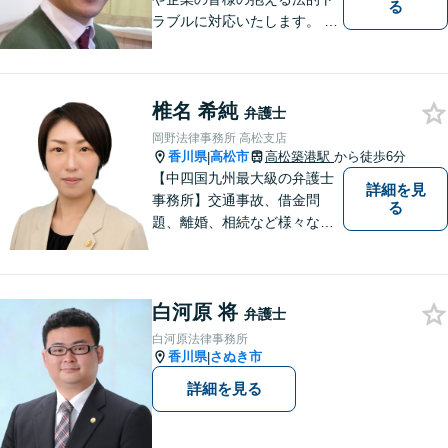
る
ラブルに対応いたします。 高
松まで行くのは少し遠いとい
う方は、当事務所をご利用く
ださい。
椎名 希純
弁護士
岡野法律事務所 高松支店
香川県
高松市
高松築港駅
から徒歩6分
|
【中四国九州最大級の弁護士
詳細を見
事務所】交通事故、借金問
る
題、離婚、相続など様々な問
題について、「何度でも無
料」の相談を行っています！
まずはお気軽にご相談くださ
白河原 将
い！
弁護士
白河原法律事務所
香川県
さぬき市
|
詳細を見る