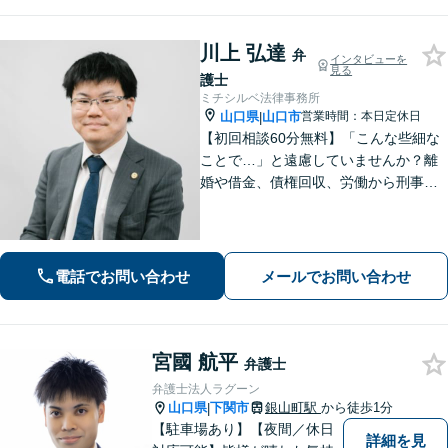
川上 弘達
弁
インタビューを
見る
護士
ミチシルベ法律事務所
山口県
山口市
営業時間：本日定休日
|
【初回相談60分無料】「こんな些細な
ことで…」と遠慮していませんか？離
婚や借金、債権回収、労働から刑事事
件まで幅広く対応しております。話し
やすい雰囲気づくりを何より大切にし
ています。どんな小さなお悩みでも誠
心誠意お伺いいたします。気軽にご相
電話でお問い合わせ
メールでお問い合わせ
談ください
宮國 航平
弁護士
弁護士法人ラグーン
山口県
下関市
銀山町駅
から徒歩1分
|
【駐車場あり】【夜間／休日
詳細を見