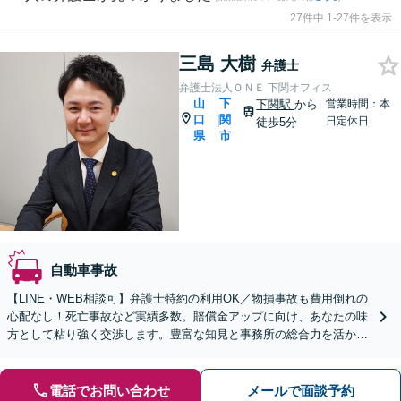
27件中 1-27件を表示
三島 大樹
弁護士
弁護士法人ＯＮＥ 下関オフィス
山
下
下関駅
から
営業時間：本
口
関
|
日定休日
徒歩5分
県
市
自動車事故
【LINE・WEB相談可】弁護士特約の利用OK／物損事故も費用倒れの
心配なし！死亡事故など実績多数。賠償金アップに向け、あなたの味
方として粘り強く交渉します。豊富な知見と事務所の総合力を活か
し、的確・迅速にサポート【完全個室】【下関駅5分】
電話でお問い合わせ
メールで面談予約