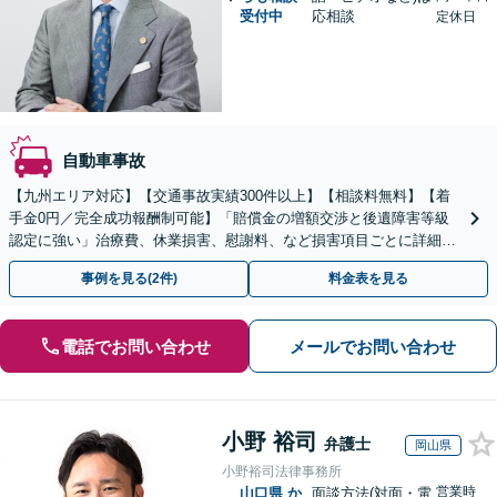
受付中
応相談
定休日
自動車事故
【九州エリア対応】【交通事故実績300件以上】【相談料無料】【着
手金0円／完全成功報酬制可能】「賠償金の増額交渉と後遺障害等級
認定に強い」治療費、休業損害、慰謝料、など損害項目ごとに詳細な
検討を行い、適正な賠償額を確保できるよう全力で対応
事例を見る(2件)
料金表を見る
電話でお問い合わせ
メールでお問い合わせ
小野 裕司
弁護士
岡山県
小野裕司法律事務所
営業時
山口県
か
面談方法(対面・電