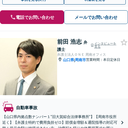
電話でお問い合わせ
メールでお問い合わせ
前田 浩志
弁
インタビューを
見る
護士
弁護士法人ＯＮＥ 周南オフィス
山口県
周南市
営業時間：本日定休日
|
自動車事故
【山口県内拠点数ナンバー１"旧大賀綜合法律事務所"】【周南市役所
近く】【弁護士特約で費用負担ゼロ】賠償金増額＆通院指導の対応可