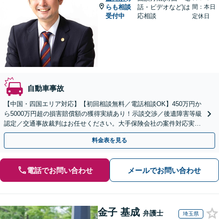
らも相談
話・ビデオなど)は
間：本日
受付中
応相談
定休日
自動車事故
【中国・四国エリア対応】【初回相談無料／電話相談OK】450万円か
ら5000万円超の損害賠償額の獲得実績あり！示談交渉／後遺障害等級
認定／交通事故裁判はお任せください。大手保険会社の案件対応実績
多数。医学的知識にも精通【休日・夜間面談可能】
料金表を見る
電話でお問い合わせ
メールでお問い合わせ
金子 基成
弁護士
埼玉県