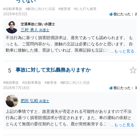
ってない
#自動車事故
#解決に向けた示談
#被害者
#むち打ち被害
2026年8月3日
役にたった
2
交通事故に強い弁護士
三村 勇人
弁護士
不法行為に基づく損害賠償請求は、過失であっても認められます。 も
っとも、ご質問内容から、接触の立証は必要になるかと思います。 自
動車に接触した後、受診していれば、医療記録も立証に使えるかと思
います。 いずれにせよ、多角的に検討する必要がありますので、弁護
士にご相談ください。
5
事故に対して支払義務ありますか
#物損事故
#自動車事故
#被害者
#解決に向けた示談
2026年7月18日
役にたった
3
肥田 弘昭
弁護士
上記の事情ですと、故意過失が否定される可能性がありますので不法
行為に基づく損害賠償請求が否定されます。また、車の運転の依頼と
とらえて無償の委任契約としても、鹿が突然衝突することは予見がで
きませんので善管注意義務違反は否定され債務不履行に基づく損害賠
償請求も成立しない可能性があります。以上の理由から支払義務は否