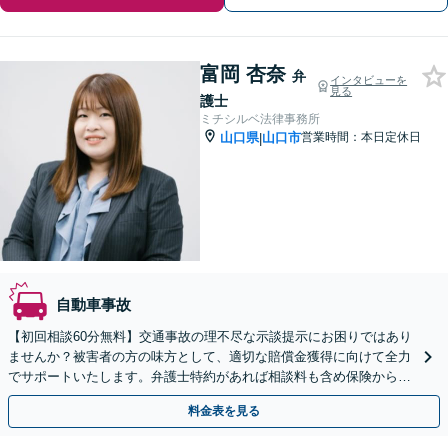
富岡 杏奈
弁
インタビューを
見る
護士
ミチシルベ法律事務所
山口県
山口市
営業時間：本日定休日
|
自動車事故
【初回相談60分無料】交通事故の理不尽な示談提示にお困りではあり
ませんか？被害者の方の味方として、適切な賠償金獲得に向けて全力
でサポートいたします。弁護士特約があれば相談料も含め保険から支
払われるため安心です。【web面談可能】
料金表を見る