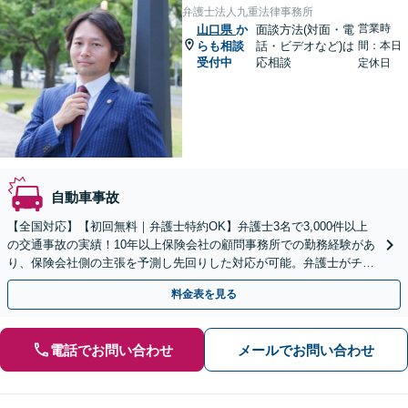
弁護士法人九重法律事務所
営業時
山口県
か
面談方法(対面・電
らも相談
話・ビデオなど)は
間：本日
受付中
応相談
定休日
自動車事故
【全国対応】【初回無料｜弁護士特約OK】弁護士3名で3,000件以上
の交通事故の実績！10年以上保険会社の顧問事務所での勤務経験があ
り、保険会社側の主張を予測し先回りした対応が可能。弁護士がチー
ムとなり示談交渉、休業損害、後遺障害等に対応。
料金表を見る
電話でお問い合わせ
メールでお問い合わせ