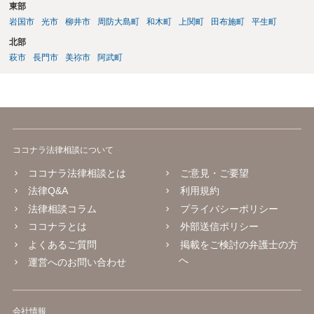
東部
れることがありますが、必ず全員に必要な項目というわけではありま
せん。症状の内容を踏まえて、スパーリングテスト、腱反射、筋力、
岩国市
光市
柳井市
周防大島町
和木町
上関町
田布施町
平生町
知覚検査、可動域検査などの要否を医師が判断することになります。
北部
後遺障害診断書では、自覚症状だけでなく、他覚所見、神経学的所
萩市
長門市
美祢市
阿武町
見、画像所見、症状の一貫性が重要になります。不安であれば、受診
前に症状の経過や現在困っていることをメモにまとめ、主治医に簡潔
に伝えるとよいと思います。状況によっては、診断書作成前に、伝え
るべき症状や記載内容について弁護士に相談等することをお勧めいた
します。
ココナラ法律相談について
ココナラ法律相談とは
ご意見・ご要望
法律Q&A
利用規約
法律相談コラム
プライバシーポリシー
ココナラとは
外部送信ポリシー
よくあるご質問
掲載をご検討の弁護士の方
へ
運営へのお問い合わせ
会社情報