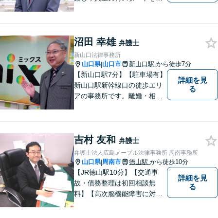
手伝い！離婚問題／相続問題
／企業法務など、幅広い法律
トラブルに対応。【初回面談
沼田 幸雄
無料】お気軽にご相談くださ
弁護士
い。
新山口法律事務所
山口県
山口市
新山口駅
から徒歩7分
|
【新山口駅7分】【駐車場有】
詳細を見
新山口駅新幹線口の徒歩エリ
る
アの事務所です。離婚・相続
などの家庭紛争、個別労使紛
争などを中心として相談をさ
せていただいております。気
吉村 友和
になることがあれば、おたず
弁護士
ねください。
弁護士法人広島メープル法律事務所 周南事務所
山口県
周南市
徳山駅
から徒歩10分
|
【JR徳山駅10分】【交通事
詳細を見
故・債務整理は初回相談無
る
料】【高次脳機能障害に対応
可】依頼者の希望や気持ちを
真摯に受け止め、粘り強く対