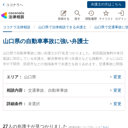
弁護士の方はこちら
ココナラへ
投稿する
探す
閲覧履歴
マイリスト
ログイン
ココナラ法律相談
山口県で法律相談できる弁護士
山口県で交通事故に
山口県の自動車事故に強い弁護士
山口県で自動車事故に強い弁護士が27名見つかりました。初回面談無料や休日
面談に対応している弁護士、解決事例を持つ弁護士なども掲載中。さらに山口
市や下関市、防府市などの地域条件で弁護士を絞り込めます。交通事故に関係
する自動車事故やバイク事故、自転車事故等の細かな分野での絞り込み検索も
でき便利です。特に弁護士法人ＯＮＥ 下関オフィスの三島 大樹弁護士やミチシ
エリア
山口県
変更
ルベ法律事務所の富岡 杏奈弁護士、ベリーベスト法律事務所 山口オフィスの佐
藤 充崇弁護士のプロフィール情報や弁護士費用、強みなどが注目されていま
相談内容
交通事故、自動車事故
変更
す。『山口県で土日や夜間に発生した自動車事故のトラブルを今すぐに弁護士
に相談したい』『自動車事故のトラブル解決の実績豊富な近くの弁護士を検索
したい』『初回相談無料で自動車事故を法律相談できる山口県内の弁護士に相
詳細条件
未選択
変更
談予約したい』などでお困りの相談者さんにおすすめです。
27
人の弁護士が見つかりました
(検索結果について詳しくは
こちら
)