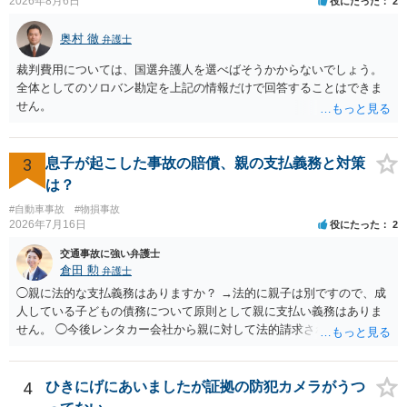
示書類 ・叔母様の診断名、けがの内容 ・治療開始日及び治療終了日
2026年8月6日
役にたった
2
・入院の有無、通院回数 ・現在も症状が残っているか ・叔母様ご本人
やご家族等が加入している保険に、今回の事故で利用できる弁護士費
奥村 徹
弁護士
用特約が付帯しているか なお、被害者は叔母様ご本人となりますの
裁判費用については、国選弁護人を選べばそうかからないでしょう。
で、弁護士が受任する場合には、叔母様ご本人の依頼意思等を確認す
全体としてのソロバン勘定を上記の情報だけで回答することはできま
る必要があります。日本語での十分な意思疎通が難しいとのことです
せん。
ので、そのあたりのご事情も踏まえて、依頼意思の確認方法等を検討
する必要があると思われます。
3
息子が起こした事故の賠償、親の支払義務と対策
は？
#自動車事故
#物損事故
2026年7月16日
役にたった
2
交通事故に強い弁護士
倉田 勲
弁護士
◯親に法的な支払義務はありますか？ →法的に親子は別ですので、成
人している子どもの債務について原則として親に支払い義務はありま
せん。 ◯今後レンタカー会社から親に対して法的請求される可能性は
ありますか？ →原則として支払い義務がない以上請求される可能性は
低いでしょう。 ◯親である私は今後どう対応すべきでしょうか？ →債
権者に対してご自身は支払いを拒み、請求するのであれば本人に対し
4
ひきにげにあいましたが証拠の防犯カメラがうつ
て請求するよう言う程度かと思います。