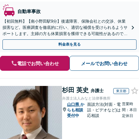
自動車事故
【初回無料】【南小野田駅9分】後遺障害、保険会社との交渉、休業
損害など。医療調査を徹底的に行い、適切な補償を受けられるようサ
ポートします。主婦の方も休業損害を獲得できる可能性があるので、
一度弁護士にご相談ください【オンライン面談OK】
料金表を見る
電話でお問い合わせ
メールでお問い合わせ
杉田 英史
弁護士
東京都
弁護士法人みなと法律事務所
営業時
山口県
か
面談方法(対面・電
らも相談
話・ビデオなど)は
間：本日
受付中
応相談
定休日