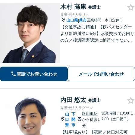
木村 高康
弁護士
弁護士法人サリュ
山口県
萩市
営業時間：本日定休日
|
【交通事故に精通】【萩バスセンター
より新堀川沿い5分】示談交渉でお困り
の方／後遺障害認定に納得できない
方、今すぐご相談を！交通事故被害で
泣き寝入りしないために全力でサポー
ト！むちうち／慰謝料／休業損害／治
療費打ち切り等。まずはお気軽にご相
談ください。
電話でお問い合わせ
メールでお問い合わせ
内田 悠太
弁護士
弁護士法人ラグーン
銀山町駅
営業時間：10:00~1
山
下
7:00（土日祝日）
口
関
から徒歩1
|
県
市
分
【駐車場あり】【夜間／休日対応可