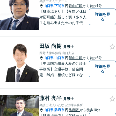
弁護士法人ラグーン
山口県
下関市
銀山町駅
から徒歩1分
|
【駐車場あり】【夜間／休日
詳細を見
対応可能】新しく実り多き人
る
生を踏み出すためのお手伝い
をさせて頂きます。離婚問題
／相続問題／借金問題など、
幅広く対応可能。【地域に根
田坂 尚樹
差し他弁護士】何かお困りご
弁護士
とがございましたらお一人で
岡野法律事務所 山口支店
考え込まず、是非一度ご相談
山口県
山口市
新山口駅
から徒歩6分
|
下さい。
【中四国九州最大級の弁護士
詳細を見
事務所】交通事故、借金問
る
題、離婚、相続など様々な問
題について、「何度でも無
料」の相談を行っています！
まずはお気軽にご相談くださ
藤村 亮平
い！
弁護士
弁護士法人いたむら法律事務所
山口県
防府市
防府駅
から徒歩10分
|
【駐車場完備】お客様一人ひ