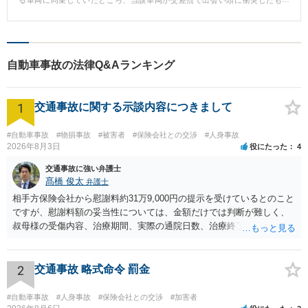
る車両に同乗していたところ、当該車両が交差点で出会い頭に衝突したも
の。 傷病名：頚椎捻挫、胸椎捻挫、腰椎挫傷 ■ご依頼内容 Hさんは、事故か
ら5カ月間通院したところで相手方保険会社からの治療費の支払いを打ち切ら
れ、約60万円の示談金の提示を受けたところで、相談に来られました。 ■ベ
リーベスト法律事務所の対応とその結果 Hさんは、治療費の打ち切り後も通
院を続けており、症状が残存していたことから、後遺障害の申請をしました
自動車事故の法律Q&Aランキング
が自賠責保険からは非該当の認定を受けました。 その後、非該当であること
を前提に、示談交渉を行いましたが、相手方保険会社は、Hさんの納得のいく
金額を提示することはなく、交渉は合意に至りませんでした。 ベリーベスト
1
法律事務所では、示談金額を上げるためには、非該当とされた後遺障害の認
交通事故に関する示談内容につきまして
定に対して異議申立をするしかないと判断し、異議申立をすることになりま
した。その際、医師に対しては、診断書に通院状況についての追記を依頼
#自動車事故
#物損事故
#被害者
#保険会社との交渉
#人身事故
し、また、カルテを取り付けるなどしてHさんの治療状況、症状経過の立証活
2026年8月3日
役にたった
4
動を行いました。その結果、異議申立が認められ、頚部痛について14級9号の
認定を受けることができました。 14級9号の認定を受けることができたた
交通事故に強い弁護士
め、賠償額は大幅に上昇し、約365万円で示談が成立する結果となりました。
髙橋 俊太
弁護士
相手方保険会社から慰謝料約31万9,000円の提示を受けているとのこと
ですが、慰謝料額の妥当性については、金額だけでは判断が難しく、
叔母様の受傷内容、治療期間、実際の通院日数、治療終了の経緯、後
遺症の有無、相手方保険会社から提示されている示談内容の内訳等を
確認する必要があります。保険会社から提示される慰謝料額について
は、弁護士が介入することにより増額を検討できる場合がありますの
2
交通事故 略式命令 罰金
で、以下の資料・情報を準備した上で、弁護士に個別に相談すること
をお勧めいたします。 ・相手方保険会社から届いている示談金額の提
#自動車事故
#人身事故
#保険会社との交渉
#加害者