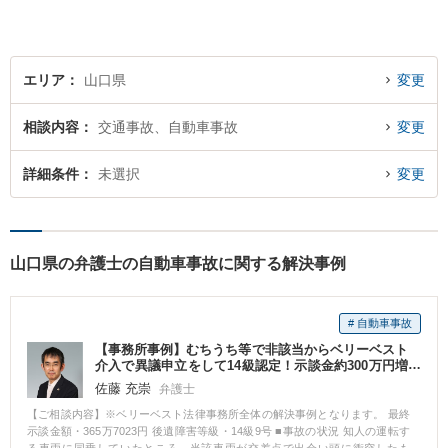
い。
エリア
山口県
変更
相談内容
交通事故、自動車事故
変更
詳細条件
未選択
変更
山口県の弁護士の自動車事故に関する解決事例
# 自動車事故
【事務所事例】むちうち等で非該当からベリーベスト
介入で異議申立をして14級認定！示談金約300万円増
額！
佐藤 充崇
弁護士
【ご相談内容】※ベリーベスト法律事務所全体の解決事例となります。 最終
示談金額・365万7023円 後遺障害等級・14級9号 ■事故の状況 知人の運転す