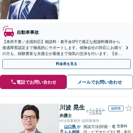
自動車事故
【来所不要／全国対応】相談料・着手金0円で適正な慰謝料獲得から
後遺障害認定まで徹底的にサポートします。保険会社の対応にお困り
の方も、経験豊富な弁護士が最後まで強気の交渉を行います。【全国
13拠点】お気軽にご相談ください。
料金表を見る
電話でお問い合わせ
メールでお問い合わせ
川波 晃生
福岡県
インタビュ
ーを見る
弁護士
Hi法律事務所 福岡事務所
営業時
山口県
か
面談方法(対面・電
らも相談
話・ビデオなど)は
間：本日