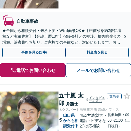
自動車事故
★全国から相談受付・来所不要・WEB面談OK★【賠償額を約2倍に増
額など実績豊富】【弁護士歴10年】保険会社との交渉、損害賠償金の
増額、治療費打ち切り、ご家族での事故など、対応いたします。お早
めにご相談ください【初回相談・着手金無料】
事例を見る(1件)
料金表を見る
電話でお問い合わせ
メールでお問い合わせ
五十嵐 太
群馬県
インタビュ
ーを見る
郎
弁護士
ネクスパート法律事務所 高崎オフィス
営業時間：09:
山口県
面談方法(対面・
からも相
電話・ビデオな
00~21:00（土
談受付中
ど)は応相談
日祝日）