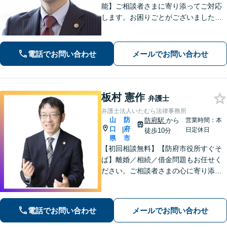
能】ご相談者さまに寄り添ってご対応
します。お困りごとがございましたら
お一人で考え込まず、是非一度ご相談
下さい。
電話でお問い合わせ
メールでお問い合わせ
板村 憲作
弁護士
弁護士法人いたむら法律事務所
山
防
防府駅
から
営業時間：本
口
府
|
日定休日
徒歩10分
県
市
【初回相談無料】【防府市役所すぐそ
ば】離婚／相続／借金問題もお任せく
ださい。ご相談者さまの心に寄り添っ
た支援を大切にしています。地元出身
の弁護士が多数在籍しており地域に密
着した事務所です。お気軽にご相談く
電話でお問い合わせ
メールでお問い合わせ
ださい！