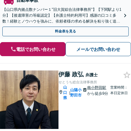
自動車事故
【山口県内拠点数ナンバー１"旧大賀綜合法律事務所"】【下関駅より1
分】【後遺障害の等級認定】【弁護士特約利用可】感謝の口コミ多
数！経験とノウハウを強みに、依頼者様の求める解決を粘り強く追求
します【休日夜間の相談(要予約)】【当日相談】
料金表を見る
電話でお問い合わせ
メールでお問い合わせ
伊藤 政弘
弁護士
せとうち総合法律事務所
山
南小野田駅
営業時間：
山陽小
口
|
本日定休日
から徒歩9分
野田市
県