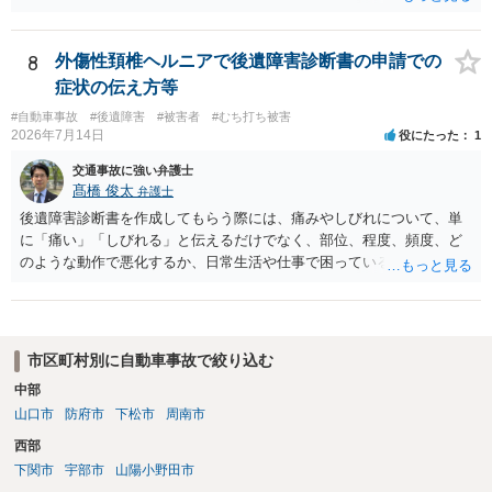
ょう。そのため，故意を否認している形になるのですが，「現場から
離れる」→「コンビニで駐車」→「しばらく待機」→「徒歩で現場に
戻る→誰もいないから警察に連絡しないで帰る」という流れの中で，
8
外傷性頚椎ヘルニアで後遺障害診断書の申請での
事故を起こした認識があるから現場に戻っているはずなのに，どうし
症状の伝え方等
て警察に連絡しないのだろうという話になっているのだと思います。
そして，捜査機関としては，解離性健忘の影響で報告できなかった事
#自動車事故
#後遺障害
#被害者
#むち打ち被害
2026年7月14日
役にたった
1
情が見当たらないのだと思います。このような点を意識された上で，
警察の方に事実を理解してもらえるように説明することが，相談者の
交通事故に強い弁護士
認識に沿った解決につながるように思います。 警察からすると，事故
髙橋 俊太
弁護士
の現場から離れて様子を窺い、事故として取り扱われているかいない
後遺障害診断書を作成してもらう際には、痛みやしびれについて、単
かを確認して，警察がきていないから事故が発生していないことで済
に「痛い」「しびれる」と伝えるだけでなく、部位、程度、頻度、ど
ませればいいだろうと思って報告しなかったのではないかと疑ってい
のような動作で悪化するか、日常生活や仕事で困っていることを具体
るのだと思います。不救護・不申告の方が，事故後に現場に戻る話
的に伝えることが重要です。例えば、首から腕にしびれる、腰から足
は，よくある話なので，捜査機関としては，それを否定することがで
に痛みが出る、長時間座れない、物を持つと痛い、夜間痛がある、な
きないのではないかとの疑念を抱いたままなのだと思います。
どです。 事故日が２月１日であれば、６か月経過は一般的には８月１
日頃と考えられます。ただし、症状固定日は機械的に６か月で決まる
市区町村別に自動車事故で絞り込む
ものではなく、治療経過や主治医の判断によります。初診日が２月２
中部
日であったことも含め、主治医と相談した方がよいでしょう。 症状固
山口市
防府市
下松市
周南市
定後も、痛みが残っていれば通院自体は可能です。ただし、症状固定
後の治療費は、相手方保険会社から支払われない扱いになるので、健
西部
康保険を使うか、自費になるか等を確認しておく必要があります。 ジ
下関市
宇部市
山陽小野田市
ャクソンテスト等の神経学的検査は、首や神経症状がある場合に行わ