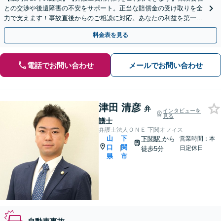
との交渉や後遺障害の不安をサポート。正当な賠償金の受け取りを全
力で支えます！事故直後からのご相談に対応。あなたの利益を第一に
考え、粘り強く交渉いたします【夜間対応可】
料金表を見る
電話でお問い合わせ
メールでお問い合わせ
津田 清彦
弁
インタビューを
見る
護士
弁護士法人ＯＮＥ 下関オフィス
山
下
下関駅
から
営業時間：本
口
関
|
日定休日
徒歩5分
県
市