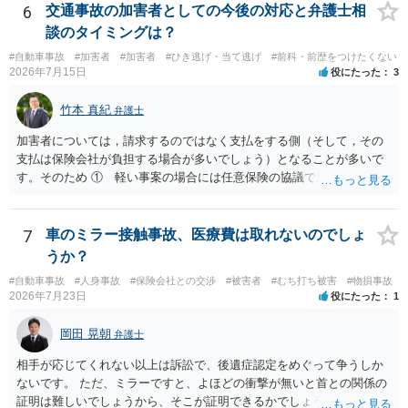
定される可能性が高いです。ご参考にしてください。
6
交通事故の加害者としての今後の対応と弁護士相
談のタイミングは？
#自動車事故
#加害者
#加害者
#ひき逃げ・当て逃げ
#前科・前歴をつけたくない
2026年7月15日
役にたった
3
竹本 真紀
弁護士
加害者については，請求するのではなく支払をする側（そして，その
支払は保険会社が負担する場合が多いでしょう）となることが多いで
す。そのため ① 軽い事案の場合には任意保険の協議で成立すること
が多いこと ②ア 重い事案の場合には，民事面についてはやはり任意
保険の協議となり，事案によっては保険会社が代理人弁護士をつける
場合が多いこと イ 刑事事件に進む場合は，刑事弁護の話になるこ
7
車のミラー接触事故、医療費は取れないのでしょ
と などの事情から，任意保険に入っていない場合など，特殊な場合以
うか？
外は，あまり顕在化する事情がないのだと思います。 ですから，加害
#自動車事故
#人身事故
#保険会社との交渉
#被害者
#むち打ち被害
#物損事故
者側も弁護士が入っているケースは実際にはあるのです。 本件は，刑
2026年7月23日
役にたった
1
事事件の面で問題となっています。 交通事故を発生した場合には，警
察に報告しなければなりません。道路交通法違反第７２条第１項後段
岡田 晃朝
弁護士
に不申告という形で定められています。本件は，これに客観的には該
当することがはっきりしている事案です。ですから「単なる交通事故
相手が応じてくれない以上は訴訟で、後遺症認定をめぐって争うしか
から，刑事事件になりそうな…」ではなく，刑事事件の対象となるこ
ないです。 ただ、ミラーですと、よほどの衝撃が無いと首との関係の
とがはっきりしている事案です。 自分は逃げていないという認識でし
証明は難しいでしょうから、そこが証明できるかでしょうね。