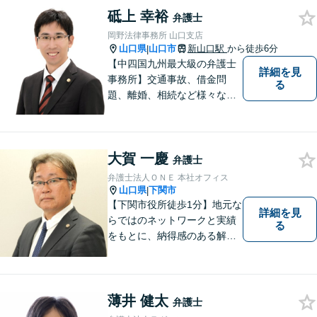
砥上 幸裕
相談ください。
弁護士
岡野法律事務所 山口支店
山口県
山口市
新山口駅
から徒歩6分
|
【中四国九州最大級の弁護士
詳細を見
事務所】交通事故、借金問
る
題、離婚、相続など様々な問
題について、「何度でも無
料」の相談を行っています！
まずはお気軽にご相談くださ
大賀 一慶
い！
弁護士
弁護士法人ＯＮＥ 本社オフィス
山口県
下関市
|
【下関市役所徒歩1分】地元な
詳細を見
らではのネットワークと実績
る
をもとに、納得感のある解決
策をサポート！お悩みの方は
お気軽にご相談ください。
薄井 健太
弁護士