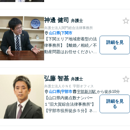
す。
神邊 健司
弁護士
弁護士法人関門総合法律事務所
山口県
下関市
|
【下関エリア地域密着型の法
詳細を見
律事務所】【離婚／相続／不
る
動産問題はお任せください】
法テラス可！小さな問題であ
っても、不安は抱え込まずご
相談ください。お一人おひと
りの声を大切にし、適切な解
弘藤 智基
弁護士
決方法をご提案いたします。
弁護士法人ＯＮＥ 宇部オフィス
山口県
宇部市
宇部新川駅
から徒歩10分
|
【山口県内拠点数ナンバー
詳細を見
１”旧大賀綜合法律事務所"】
る
【宇部市役所徒歩５分】ネッ
トワークを活かし、寄り添い
ながらサポートをいたしま
す。お困りの方はお気軽にご