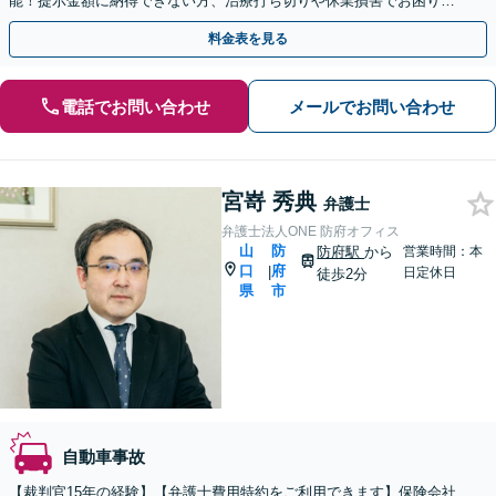
能！提示金額に納得できない方、治療打ち切りや休業損害でお困りの
方はご相談ください。【後遺障害等級の獲得実績多数】
料金表を見る
電話でお問い合わせ
メールでお問い合わせ
宮嵜 秀典
弁護士
弁護士法人ONE 防府オフィス
山
防
防府駅
から
営業時間：本
口
府
|
日定休日
徒歩2分
県
市
自動車事故
【裁判官15年の経験】【弁護士費用特約をご利用できます】保険会社