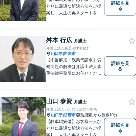
詳細を見
とりに最適な解決方法をご提
る
案し，人生の再スタートをお
手伝い！離婚問題／相続問題
／企業法務など、幅広い法律
トラブルに対応。【初回面談
舛本 行広
無料】お気軽にご相談くださ
弁護士
い。
弁護士法人森重法律事務所
山口県
岩国市
|
【不当解雇／残業代請求】労
詳細を見
働問題の解決は弁護士法人森
る
重法律事務所にお任せくださ
い
山口 泰資
弁護士
弁護士法人いたむら法律事務所
山口県
防府市
防府駅
から徒歩10分
|
【駐車場完備】お客様一人ひ
詳細を見
とりに最適な解決方法をご提
る
案し，人生の再スタートをお