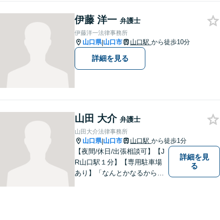
応。「人生・企業運営のパー
伊藤 洋一
トナー」として、お客さまに
弁護士
寄り添いますので、お気軽に
伊藤洋一法律事務所
ご相談ください。
山口県
山口市
山口駅
から徒歩10分
|
詳細を見る
山田 大介
弁護士
山田大介法律事務所
山口県
山口市
山口駅
から徒歩1分
|
【夜間/休日/出張相談可】【J
詳細を見
R山口駅１分】【専用駐車場
る
あり】「なんとかなるから大
丈夫」ではなく、まずはその
お悩みをお聞かせください。
個人・法人問わず、お困りの
方はお気軽にご相談くださ