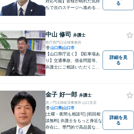
対応可能】皆様が晴れた気持
る
ちで次のステージへ進めるよ
う、精一杯協力させて頂きま
す。離婚問題／相続／不動産
／借金問題など、幅広く対
中山 修司
応。【地域に根差した弁護
弁護士
士】何かお困りごとがござい
県庁西門口法律事務所
ましたらお一人で考え込ま
山口県
山口市
|
ず、ご相談下さい。
【山口県庁近く】【駐車場あ
詳細を見
り】交通事故、借金問題等、
る
弁護士にご相談いただくこと
で解決の道筋が開ける可能性
が高まります。ぜひ一度ご相
談ください。専門知識を有す
る弁護士が、客観的視点から
金子 好一郎
弁護士
事案を検討し、最適の解決方
虎ノ門法律経済事務所 山口支店
法を探ります。
山口県
山口市
|
[土曜・夜間も相談可] [初回相
詳細を見
談無料] 弁護士をもっと身近な
る
存在に。専門的で高品質なリ
ーガルサービスを提供しま