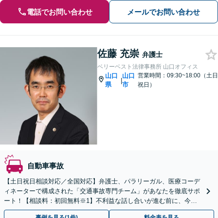
電話でお問い合わせ
メールでお問い合わせ
佐藤 充崇
弁護士
ベリーベスト法律事務所 山口オフィス
山口
山口
営業時間：09:30~18:00（土日
|
県
市
祝日）
自動車事故
【土日祝日相談対応／全国対応】弁護士、パラリーガル、医療コーデ
ィネーターで構成された「交通事故専門チーム」があなたを徹底サポ
ート！【相談料：初回無料※1】不利益な話し合いが進む前に、今す
ぐ相談！
事例を見る(1件)
料金表を見る