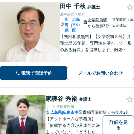
田中 千秋
弁護士
田中法律事務所
広
広島
女学院前駅
営業時間：本
島
市中
|
日定休日
から徒歩3分
県
区
【初回相談無料】【女学院前３分】弁
護士歴35年超。専門性を活かして「形
のある解決」を追求します。離婚・債
務整理・不動産・相続・企業法務な
ど、個人・法人ともに実績豊富です。
話しやすい弁護士に是非ご相談くださ
電話で面談予約
メールでお問い合わせ
い。（合同庁舎内郵便局近く）
家護谷 秀裕
弁護士
けごや法律事務所
広島県
広島市中区
縮景園前駅
から徒歩2分
|
【アットホームな事務所】
詳細を見
「依頼する内容が具体的に決
る
まっていない」「どうしたら