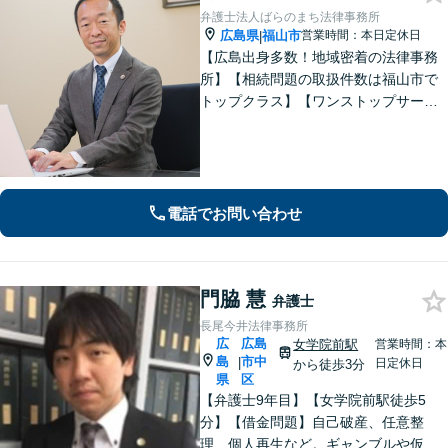
弁護士法人ばらのまち法律事務所
広島県
福山市
営業時間：本日定休日
|
【広島出身多数！地域密着の法律事務
所】【相続問題の取扱件数は福山市で
トップクラス】【ワンストップサービ
ス】税理士、司法書士、社会保険労務
士、土地家屋調査士など各士業との緊
密な連携体制「企業法務、民事家事、
遺言・相続、債務整理など、幅広い分
野に対応」
電話でお問い合わせ
門脇 慧
弁護士
長尾今井法律事務所
広
広島
女学院前駅
営業時間：本
島
市中
|
日定休日
から徒歩3分
県
区
【弁護士9年目】【女学院前駅徒歩5
分】【借金問題】自己破産、任意整
理、個人再生など。ギャンブルや仮想