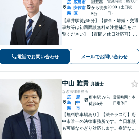
緑井駅
営業時間：09:00~
広
広島市
20:00（土日祝
島
安佐南
から徒歩
|
県
区
日）
5分
【緑井駅徒歩5分】【借金・離婚・交通
事故等は初回面談無料※注意補足をご
覧ください】 【夜間／休日対応可】丁
寧なヒアリング／アドバイスでご相談
者様の利益を全力で守ります。あなた
を第一に考えたパートナー弁護士に。
電話でお問い合わせ
メールでお問い合わせ
早めのご相談が有利な解決の鍵です。
中山 雅貴
弁護士
なぎ法律事務所
広
府
府中駅
から
営業時間：本
島
中
|
日定休日
徒歩5分
県
市
【無料駐車場あり】【法テラス可】府
中市唯一の法律事務所です。当日相談
も可能なかぎり対応します。身近な相
談相手として親身にご相談に乗りま