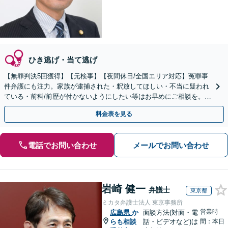
ひき逃げ・当て逃げ
【無罪判決5回獲得】【元検事】【夜間休日/全国エリア対応】冤罪事
件弁護にも注力。家族が逮捕された・釈放してほしい・不当に疑われ
ている・前科/前歴が付かないようにしたい等はお早めにご相談を。迅
速に的確な対応に定評あり【分割払い可】
料金表を見る
電話でお問い合わせ
メールでお問い合わせ
岩崎 健一
弁護士
東京都
ミカタ弁護士法人 東京事務所
営業時
広島県
か
面談方法(対面・電
らも相談
話・ビデオなど)は
間：本日