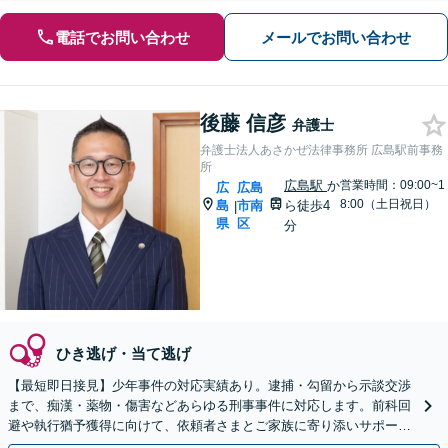
電話でお問い合わせ
メールでお問い合わせ
後藤 信彦
弁護士
弁護士法人あさかぜ法律事務所 広島駅前事務
所
広島駅
か
営業時間：09:00~1
広
広島
8:00（土日祝日）
島
市南
ら徒歩4
|
県
区
分
ひき逃げ・当て逃げ
【最短即日接見】少年事件の対応実績あり。逮捕・勾留から示談交渉
まで、痴漢・薬物・傷害などあらゆる刑事事件に対応します。前科回
避や執行猶予獲得に向けて、依頼者さまとご家族に寄り添いサポート
いたします【猿猴橋町駅2分】