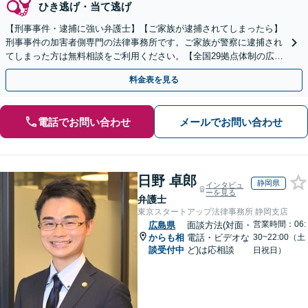
ひき逃げ・当て逃げ
【刑事事件・逮捕に強い弁護士】【ご家族が逮捕されてしまったら】
刑事事件の加害者側専門の法律事務所です。ご家族が警察に逮捕され
てしまった方は無料相談をご利用ください。【全国29拠点体制の広域
対応】【弁護士待機中/当日中の電話相談可(予約制)】
料金表を見る
電話でお問い合わせ
メールでお問い合わせ
日野 卓郎
静岡県
インタビュ
ーを見る
弁護士
東京スタートアップ法律事務所 静岡支店
営業時間：06:
広島県
面談方法(対面・
からも相
電話・ビデオな
30~22:00（土
談受付中
ど)は応相談
日祝日）