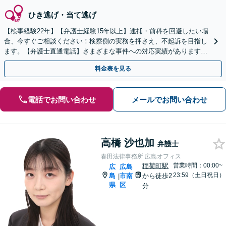
ひき逃げ・当て逃げ
【検事経験22年】【弁護士経験15年以上】逮捕・前科を回避したい場
合、今すぐご相談ください！検察側の実務を押さえ、不起訴を目指し
ます。【弁護士直通電話】さまざまな事件への対応実績があります。
【秘密厳守】【中電前電停から徒歩1分】
料金表を見る
電話でお問い合わせ
メールでお問い合わせ
高橋 沙也加
弁護士
春田法律事務所 広島オフィス
稲荷町駅
営業時間：00:00~
広
広島
23:59（土日祝日）
島
市南
から徒歩2
|
県
区
分