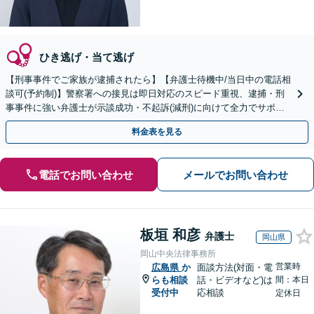
ひき逃げ・当て逃げ
【刑事事件でご家族が逮捕されたら】【弁護士待機中/当日中の電話相
談可(予約制)】警察署への接見は即日対応のスピード重視、逮捕・刑
事事件に強い弁護士が示談成功・不起訴(減刑)に向けて全力でサポー
トします。【加害者側の相談専門】
料金表を見る
電話でお問い合わせ
メールでお問い合わせ
板垣 和彦
弁護士
岡山県
岡山中央法律事務所
営業時
広島県
か
面談方法(対面・電
らも相談
話・ビデオなど)は
間：本日
受付中
応相談
定休日