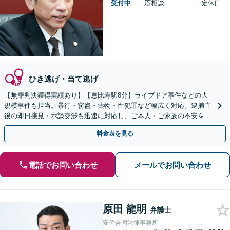
受付中
応相談
定休日
ひき逃げ・当て逃げ
【無罪判決獲得実績あり】【恵比寿駅8分】ライブドア事件などの大
規模事件も担当。暴行・窃盗・薬物・性犯罪など幅広く対応。逮捕直
後の即日接見・示談交渉も迅速に対応し、ご本人・ご家族の不安を最
小限に抑えます。【初回相談可能】【WEB面談可能】
料金表を見る
電話でお問い合わせ
メールでお問い合わせ
原田 龍明
弁護士
安佐合同法律事務所