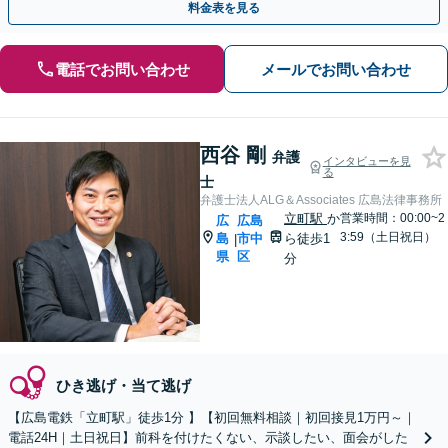
料金表を見る
電話でお問い合わせ
メールでお問い合わせ
西谷 剛
弁護
インタビューを見
る
士
弁護士法人ALG＆Associates 広島法律事務所
立町駅
か
営業時間：00:00~2
広
広島
3:59（土日祝日）
島
市中
ら徒歩1
|
県
区
分
ひき逃げ・当て逃げ
【広島電鉄「立町駅」徒歩1分 】【初回無料相談｜初回接見1万円～｜
電話24H｜土日祝日】前科を付けたくない、示談したい、面会がした