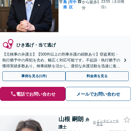
23:55（土日祝
島
市中
から徒歩1
|
県
区
日）
分
ひき逃げ・当て逃げ
【元検事の弁護士】【500件以上の刑事弁護の経験あり】窃盗累犯・
執行猶予中の再犯を含め、幅広く対応可能です。不起訴・執行猶予の
獲得実績多数あり。検事経験を活かし、適切な弁護活動を迅速に進め
てまいります【初回相談無料】【土日祝相談可】
事例を見る(1件)
料金表を見る
電話でお問い合わせ
メールでお問い合わせ
山根 嗣朗
弁
インタビューを
見る
護士