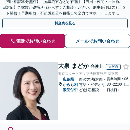
【初回相談30分無料】【元裁判官などが在籍】【当日・夜間・土日祝
日対応】ご家族が逮捕されたらすぐご相談ください。刑事弁護はスピ
ード勝負！早期釈放・不起訴処分を目指して全力でサポートします。
【スピード対応】
料金表を見る
電話でお問い合わせ
メールでお問い合わせ
大泉 まどか
弁護士
大阪府
東京スタートアップ法律事務所 堺支店
営業時間：06:
広島県
面談方法(対面・
からも相
電話・ビデオな
30~22:00（土
談受付中
ど)は応相談
日祝日）