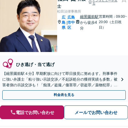
インタビューを見
る
士
松田法律事務所
縮景園前駅
営業時間：09:00~
広
広島
20:00（土日祝
島
市中
から徒歩4
|
県
区
日）
分
ひき逃げ・当て逃げ
【縮景園前駅４分】早期釈放に向けて即日接見に努めます。刑事事件
に強い弁護士「粘り強い示談交渉／不起訴処分の獲得実績も多数」被
害者側の示談交渉も！「痴漢／盗撮／傷害罪／窃盗罪／薬物犯罪」
【休日・夜間相談】【裁判員裁判の経験あり】
料金表を見る
電話でお問い合わせ
メールでお問い合わせ