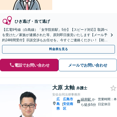
ひき逃げ・当て逃げ
【広電9号線（白島線）「女学院前駅」5分】【スピード対応】取調べ
を受けた／家族が逮捕された等、原則即日接見いたします【メール予
約24時間受付】示談交渉もお任せを。今すぐご連絡ください！【初回
相談無料】【休日・夜間対応可】
料金表を見る
電話でお問い合わせ
メールでお問い合わせ
大原 太軸
弁護士
安佐合同法律事務所
広
広島市
緑井駅
か
営業時間：本
島
安佐南
|
日定休日
ら徒歩5分
県
区