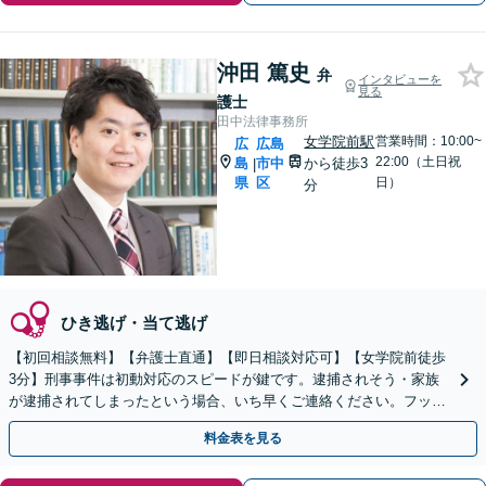
沖田 篤史
弁
インタビューを
見る
護士
田中法律事務所
女学院前駅
営業時間：10:00~
広
広島
22:00（土日祝
島
市中
から徒歩3
|
県
区
日）
分
ひき逃げ・当て逃げ
【初回相談無料】【弁護士直通】【即日相談対応可】【女学院前徒歩
3分】刑事事件は初動対応のスピードが鍵です。逮捕されそう・家族
が逮捕されてしまったという場合、いち早くご連絡ください。フット
ワークを活かして迅速に対応します。
料金表を見る