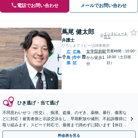
電話でお問い合わせ
メールでお問い合わせ
蔦尾 健太郎
インタビューを
見る
弁護士
ひろしまアイビー法律事務所
女学院前駅
営業時間：10:00~
広
広島
18:00（土日祝
島
市中
から徒歩1
|
県
区
日）
分
ひき逃げ・当て逃げ
不同意わいせつ（性交）、痴漢、盗撮、のぞき、薬物、暴行、傷害な
どに対応！被害者側と示談交渉をし、早期釈放や減刑、不起訴獲得に
取り組みます。スピード対応で、最後まで諦めずに闘います【休日・
夜間対応】【女学院前駅1分】【弁護士歴15年以上】
料金表を見る