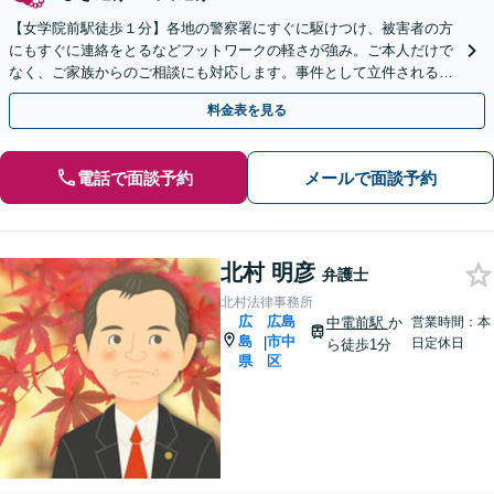
【女学院前駅徒歩１分】各地の警察署にすぐに駆けつけ、被害者の方
にもすぐに連絡をとるなどフットワークの軽さが強み。ご本人だけで
なく、ご家族からのご相談にも対応します。事件として立件される前
のご相談にも対応できます。
料金表を見る
電話で面談予約
メールで面談予約
北村 明彦
弁護士
北村法律事務所
広
広島
中電前駅
か
営業時間：本
島
市中
|
日定休日
ら徒歩1分
県
区