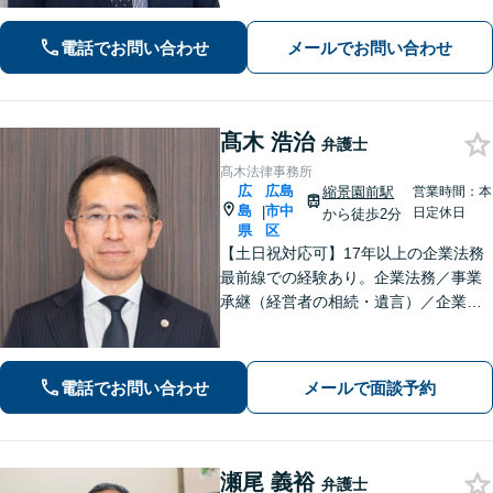
す。相続・離婚・借金など、お困りご
とがありましたら、まずはお気軽にご
電話でお問い合わせ
メールでお問い合わせ
相談ください。【出張相談に対応】
【秘密厳守】
髙木 浩治
弁護士
髙木法律事務所
広
広島
縮景園前駅
営業時間：本
島
市中
|
日定休日
から徒歩2分
県
区
【土日祝対応可】17年以上の企業法務
最前線での経験あり。企業法務／事業
承継（経営者の相続・遺言）／企業の
労務問題や債権回収など、企業・経営
者さまのお悩みはご相談ください。経
験を活かした的確な対応で、企業の発
電話でお問い合わせ
メールで面談予約
展と経営をサポート。顧問契約もお任
せください
瀬尾 義裕
弁護士