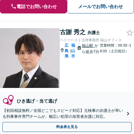
電話でお問い合わせ
メールでお問い合わせ
古謝 秀之
弁護士
ベリーベスト法律事務所 福山オフィス
広
福
福山駅
か
営業時間：09:30~1
島
山
|
8:00（土日祝日）
ら徒歩7分
県
市
ひき逃げ・当て逃げ
【初回相談無料／全国どこでもスピード対応】元検事の弁護士が率い
る刑事事件専門チームが、幅広い犯罪の加害者弁護に対応。
料金表を見る