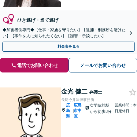
ひき逃げ・当て逃げ
◆加害者側専門◆【仕事・家族を守りたい】【逮捕・刑務所を避けた
い】【事件を人に知られたくない】【謝罪・示談したい】
料金表を見る
電話でお問い合わせ
メールでお問い合わせ
金光 健二
弁護士
長尾今井法律事務所
広
広島
女学院前駅
営業時間：本
島
市中
|
日定休日
から徒歩3分
県
区