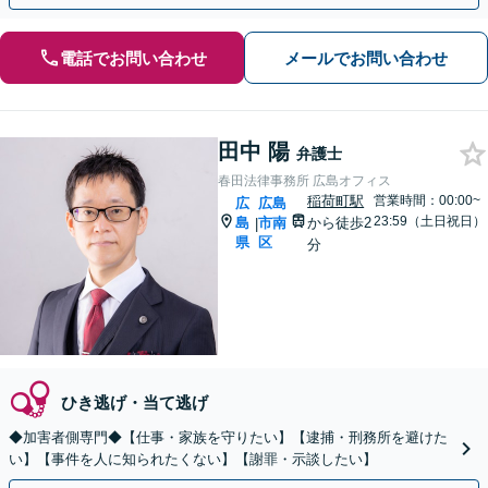
電話でお問い合わせ
メールでお問い合わせ
田中 陽
弁護士
春田法律事務所 広島オフィス
稲荷町駅
営業時間：00:00~
広
広島
23:59（土日祝日）
島
市南
から徒歩2
|
県
区
分
ひき逃げ・当て逃げ
◆加害者側専門◆【仕事・家族を守りたい】【逮捕・刑務所を避けた
い】【事件を人に知られたくない】【謝罪・示談したい】