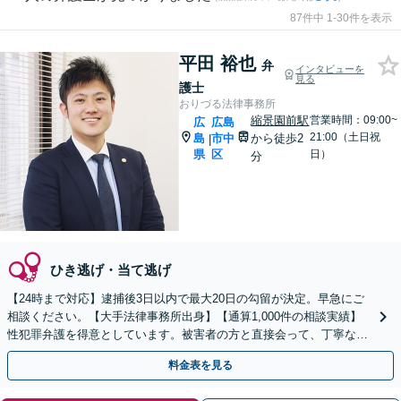
87件中 1-30件を表示
平田 裕也
弁
インタビューを
見る
護士
おりづる法律事務所
縮景園前駅
営業時間：09:00~
広
広島
21:00（土日祝
島
市中
から徒歩2
|
県
区
日）
分
ひき逃げ・当て逃げ
【24時まで対応】逮捕後3日以内で最大20日の勾留が決定。早急にご
相談ください。【大手法律事務所出身】【通算1,000件の相談実績】
性犯罪弁護を得意としています。被害者の方と直接会って、丁寧な示
談交渉。少年犯罪／違法薬物／詐欺事件にも対応。
料金表を見る