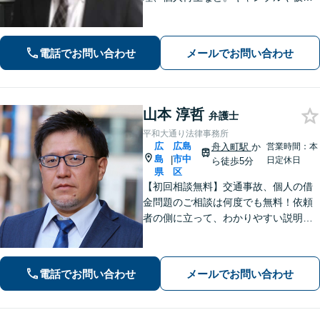
通貨で破産した場合もご相談ください
【交通事故】後遺症の認定、賠償金額
などご相談ください【夜間土日祝相談
電話でお問い合わせ
メールでお問い合わせ
可】【初回相談無料】【Zoom面談可】
山本 淳哲
弁護士
平和大通り法律事務所
広
広島
舟入町駅
か
営業時間：本
島
市中
|
日定休日
ら徒歩5分
県
区
【初回相談無料】交通事故、個人の借
金問題のご相談は何度でも無料！依頼
者の側に立って、わかりやすい説明を
心がけます。一番頼れる弁護士を目指
します【元エンジニアの弁護士】お気
軽にご相談ください【WEB面談可】
電話でお問い合わせ
メールでお問い合わせ
【広島電鉄舟入町駅・土橋駅徒歩5分】