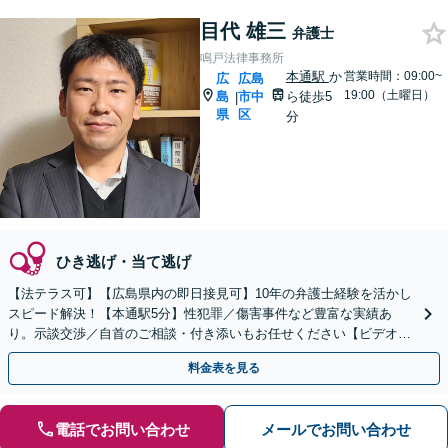
目代 雄三
弁護士
鳴戸法律事務所
本通駅
か
営業時間：09:00~
広
広島
19:00（土曜日）
島
市中
ら徒歩5
|
県
区
分
ひき逃げ・当て逃げ
【法テラス可】【広島県内の即日接見可】10年の弁護士経験を活かし
スピード解決！【本通駅5分】性犯罪／傷害事件など豊富な実績あ
り。示談交渉／自首のご相談・付き添いもお任せください【ビデオ面
談可】【初回相談無料】
料金表を見る
電話でお問い合わせ
メールでお問い合わせ