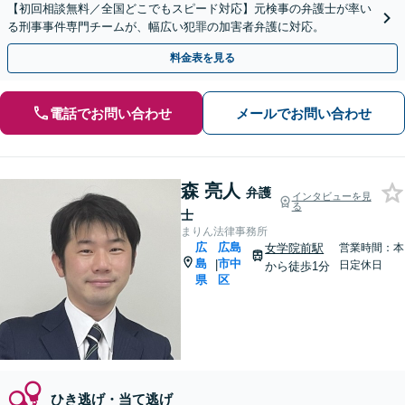
【初回相談無料／全国どこでもスピード対応】元検事の弁護士が率い
る刑事事件専門チームが、幅広い犯罪の加害者弁護に対応。
料金表を見る
電話でお問い合わせ
メールでお問い合わせ
森 亮人
弁護
インタビューを見
る
士
まりん法律事務所
広
広島
女学院前駅
営業時間：本
島
市中
|
日定休日
から徒歩1分
県
区
ひき逃げ・当て逃げ