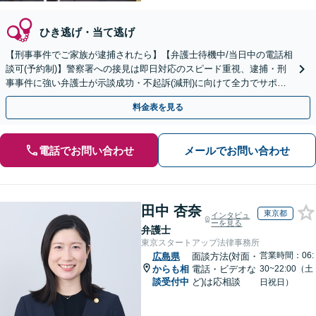
ひき逃げ・当て逃げ
【刑事事件でご家族が逮捕されたら】【弁護士待機中/当日中の電話相
談可(予約制)】警察署への接見は即日対応のスピード重視、逮捕・刑
事事件に強い弁護士が示談成功・不起訴(減刑)に向けて全力でサポー
トします。【加害者側の相談専門】
料金表を見る
電話でお問い合わせ
メールでお問い合わせ
田中 杏奈
東京都
インタビュ
ーを見る
弁護士
東京スタートアップ法律事務所
営業時間：06:
広島県
面談方法(対面・
からも相
電話・ビデオな
30~22:00（土
談受付中
ど)は応相談
日祝日）