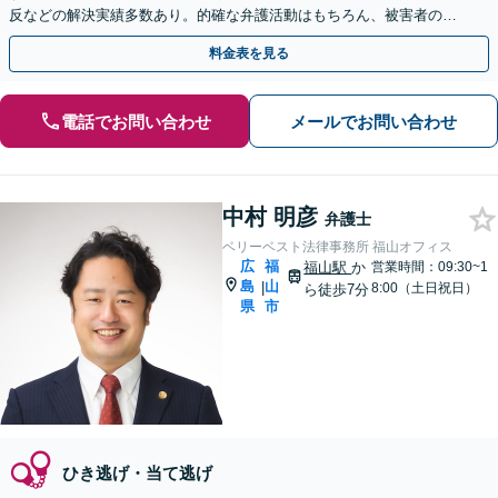
反などの解決実績多数あり。的確な弁護活動はもちろん、被害者の方
との示談交渉もお任せください【土日・祝日対応可】
料金表を見る
電話でお問い合わせ
メールでお問い合わせ
中村 明彦
弁護士
ベリーベスト法律事務所 福山オフィス
広
福
福山駅
か
営業時間：09:30~1
島
山
|
8:00（土日祝日）
ら徒歩7分
県
市
ひき逃げ・当て逃げ