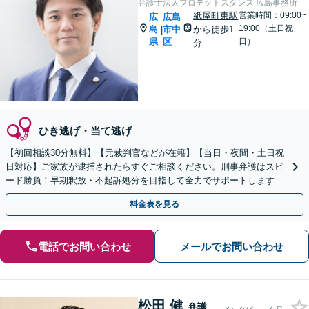
弁護士法人プロテクトスタンス 広島事務所
紙屋町東駅
営業時間：09:00~
広
広島
19:00（土日祝
島
市中
から徒歩1
|
県
区
日）
分
ひき逃げ・当て逃げ
【初回相談30分無料】【元裁判官などが在籍】【当日・夜間・土日祝
日対応】ご家族が逮捕されたらすぐご相談ください。刑事弁護はスピ
ード勝負！早期釈放・不起訴処分を目指して全力でサポートします。
【スピード対応】
料金表を見る
電話でお問い合わせ
メールでお問い合わせ
松田 健
弁護