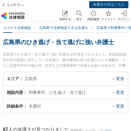
弁護士の方はこちら
ココナラへ
投稿する
探す
閲覧履歴
マイリスト
ログイン
ココナラ法律相談
広島県で法律相談できる弁護士
広島県で刑事事件に
広島県のひき逃げ・当て逃げに強い弁護士
広島県でひき逃げ・当て逃げに強い弁護士が87名見つかりました。初回面談無
料や休日面談に対応している弁護士、解決事例を持つ弁護士なども掲載中。さ
らに広島市中区や福山市、呉市などの地域条件で弁護士を絞り込めます。刑事
事件に関係する加害者側や少年事件、再犯・前科あり等の細かな分野での絞り
込み検索もでき便利です。特におりづる法律事務所の平田 裕也弁護士やベリー
エリア
広島県
変更
ベスト法律事務所 福山オフィスの古謝 秀之弁護士、弁護士法人あさかぜ法律事
務所 広島駅前事務所の後藤 信彦弁護士のプロフィール情報や弁護士費用、強み
相談内容
刑事事件、ひき逃げ・当て逃げ
変更
などが注目されています。『広島県で土日や夜間に発生したひき逃げ・当て逃
げのトラブルを今すぐに弁護士に相談したい』『ひき逃げ・当て逃げのトラブ
ル解決の実績豊富な近くの弁護士を検索したい』『初回相談無料でひき逃げ・
詳細条件
未選択
変更
当て逃げを法律相談できる広島県内の弁護士に相談予約したい』などでお困り
の相談者さんにおすすめです。
87
人の弁護士が見つかりました
(検索結果について詳しくは
こちら
)