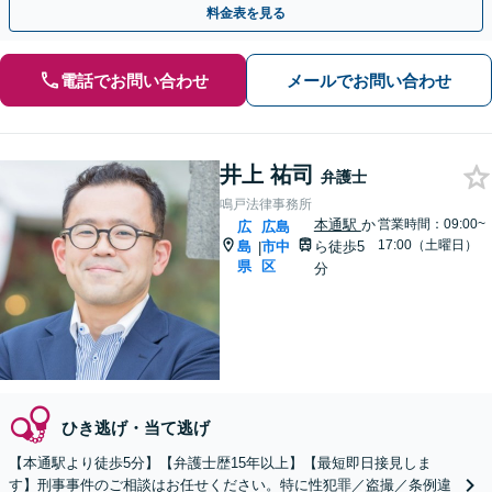
料金表を見る
電話でお問い合わせ
メールでお問い合わせ
井上 祐司
弁護士
鳴戸法律事務所
本通駅
か
営業時間：09:00~
広
広島
17:00（土曜日）
島
市中
ら徒歩5
|
県
区
分
ひき逃げ・当て逃げ
【本通駅より徒歩5分】【弁護士歴15年以上】【最短即日接見しま
す】刑事事件のご相談はお任せください。特に性犯罪／盗撮／条例違