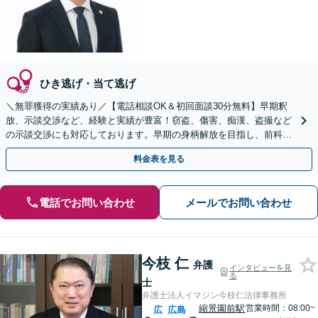
ひき逃げ・当て逃げ
＼無罪獲得の実績あり／【電話相談OK＆初回面談30分無料】早期釈
放、示談交渉など、経験と実績が豊富！窃盗、傷害、痴漢、盗撮など
の示談交渉にも対応しております。早期の身柄解放を目指し、前科の
回避に向けて尽力します【法テラス利用可】
料金表を見る
電話でお問い合わせ
メールでお問い合わせ
今枝 仁
弁護
インタビューを見
る
士
弁護士法人イマジン今枝仁法律事務所
縮景園前駅
営業時間：08:00~
広
広島