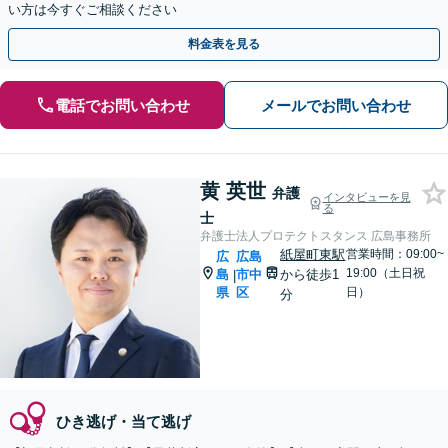
い方は今すぐご相談ください
料金表を見る
電話でお問い合わせ
メールでお問い合わせ
黄 英世
弁護
インタビューを見
る
士
弁護士法人プロテクトスタンス 広島事務所
紙屋町東駅
営業時間：09:00~
広
広島
19:00（土日祝
島
市中
から徒歩1
|
県
区
日）
分
ひき逃げ・当て逃げ