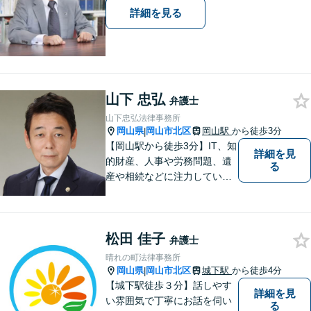
詳細を見る
山下 忠弘
弁護士
山下忠弘法律事務所
岡山県
岡山市北区
岡山駅
から徒歩3分
|
【岡山駅から徒歩3分】IT、知
詳細を見
的財産、人事や労務問題、遺
る
産や相続などに注力していま
す。「弁護士に相談するか迷
っている」という悩みをお持
ちの方は、どうぞお気軽にご
松田 佳子
相談ください。依頼者さまの
弁護士
サポートができるよう努めて
晴れの町法律事務所
まいります。
岡山県
岡山市北区
城下駅
から徒歩4分
|
【城下駅徒歩３分】話しやす
詳細を見
い雰囲気で丁寧にお話を伺い
る