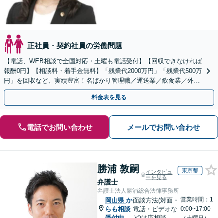
正社員・契約社員の労働問題
【電話、WEB相談で全国対応・土曜も電話受付】【回収できなければ
報酬0円】【相談料・着手金無料】「残業代2000万円」「残業代500万
円」を回収など、実績豊富！名ばかり管理職／運送業／飲食業／外資
系など妥協せずに交渉！他で断られた方も対応。
料金表を見る
電話でお問い合わせ
メールでお問い合わせ
勝浦 敦嗣
東京都
インタビュ
ーを見る
弁護士
弁護士法人勝浦総合法律事務所
営業時間：1
岡山県
か
面談方法(対面・
らも相談
電話・ビデオな
0:00~17:00
受付中
ど)は応相談