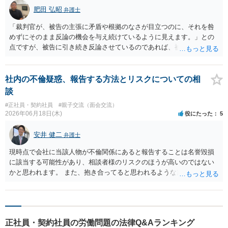
肥田 弘昭
弁護士
「裁判官が、被告の主張に矛盾や根拠のなさが目立つのに、それを咎
めずにそのまま反論の機会を与え続けているように見えます。」との
点ですが、被告に引き続き反論させているのであれば、被告の主張が
不十分な点が裁判官からしてもあるからかと思います。手続保障を尽
くしている場合があります。被告がこれ以上ありませんと言えば終わ
るかと思います。ご参考にしてください。
社内の不倫疑惑、報告する方法とリスクについての相
談
#正社員・契約社員
#親子交流（面会交流）
2026年06月18日(木)
役にたった
5
安井 健二
弁護士
現時点で会社に当該人物が不倫関係にあると報告することは名誉毀損
に該当する可能性があり、相談者様のリスクのほうが高いのではない
かと思われます。 また、抱き合ってると思われるような声というのも
やや不確かな情報のため、報告をしても相談者様の期待する結果には
ならないのではないかと考えます。
正社員・契約社員の労働問題の法律Q&Aランキング