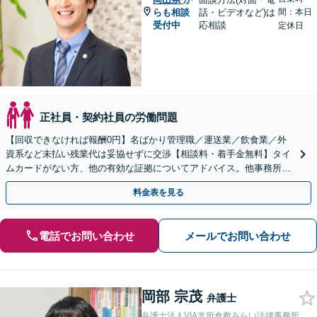
らも相談
話・ビデオなど)は
間：本日
受付中
応相談
定休日
正社員・契約社員の労働問題
【回収できなければ報酬0円】名ばかり管理職／運送業／飲食業／外
資系など未払い残業代は妥協せずに交渉【相談料・着手金無料】タイ
ムカードがない方、他の有効な証拠についてアドバイス。他事務所で
断られた方もご相談ください。あなたの権利を守ります！
料金表を見る
電話でお問い合わせ
メールでお問い合わせ
岡部 宗茂
弁護士
弁護士法人VIA支所倉敷みらい法律事務所