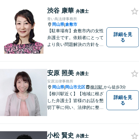
で取り組んでまいります
渋谷 康華
弁護士
青い鳥法律事務所
岡山県
倉敷市
|
【駐車場有】倉敷市内の女性
詳細を見
弁護士です。依頼者にとって
る
より良い問題解決の方針を示
すために、まず依頼者の気持
ちを理解することを大切にし
ています。法律問題は早めの
ご相談が納得のいく解決への
安原 照美
弁護士
第一歩です。お一人で悩まず
安原法律事務所
に、お気軽にご相談くださ
岡山県
岡山市北区
柳川駅
から徒歩3分
|
い。
【柳川駅近く】【地域に根ざ
詳細を見
した弁護士】皆様のお話を懇
る
切丁寧に伺い、法律的に整理
して、わかりやすい言葉でご
説明いたします。【24時間予
約受付可】皆様方のお悩みが
小松 賢史
少しでも解決されますよう，
弁護士