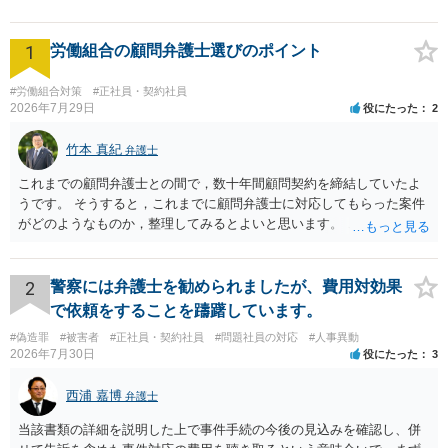
1
労働組合の顧問弁護士選びのポイント
#労働組合対策
#正社員・契約社員
2026年7月29日
役にたった
2
竹本 真紀
弁護士
これまでの顧問弁護士との間で，数十年間顧問契約を締結していたよ
うです。 そうすると，これまでに顧問弁護士に対応してもらった案件
がどのようなものか，整理してみるとよいと思います。 これにより，
どのような案件で依頼することが多いのかわかると思います。 複数の
事務所を比較した上で，弁護士と面談をする際，そのような案件に対
応してもらえるのかが重要だと思います。 ただ，組合員の相談内容に
2
警察には弁護士を勧められましたが、費用対効果
ついて，分野を絞っているのか，それともどのような分野でもよいと
で依頼をすることを躊躇しています。
いうことで法律相談を依頼しているかの観点も重要です。 組合員とす
#偽造罪
#被害者
#正社員・契約社員
#問題社員の対応
#人事異動
れば，相談だけではなく，できれば受任まで考えている場合も多いと
2026年7月30日
役にたった
3
思います。 そうすると，労働組合としての相談だけではなく，基本的
に全ての分野を対象にして考える必要もあるかもしれません。 そうで
西浦 嘉博
弁護士
ないと，相談内容によって，対応が変わってしまうこともあると思い
ます。 組合員の相談についても，基本的に受任まで考えてもらえるこ
当該書類の詳細を説明した上で事件手続の今後の見込みを確認し、併
とができるのかも検討要素の一つかもしれません。