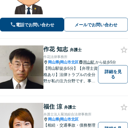
ぐにご相談ください。刑事事件はスピ
ード勝負、初回の接見は即時駆けつけ
ます。事件解決後のアフターケアもい
たします。
電話でお問い合わせ
メールでお問い合わせ
作花 知志
弁護士
作花法律事務所
岡山県
岡山市北区
岡山駅
から徒歩5分
|
【岡山駅徒歩5分】【弁理士資
詳細を見
格あり】法律トラブルの全分
る
野が私の注力分野です。事務
所の理念は、ご相談の後には
心の中に花が咲いたようにな
っていただけること。【法テ
福住 涼
ラス対応】【後払い対応】
弁護士
【日弁連国際人権問題委員会
弁護士法人菊池綜合法律事務所
所属】お困りの方は、お気軽
岡山県
岡山市北区
|
にご相談下さい。
【相続・交通事故・債務整理