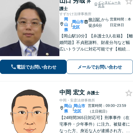
山口 秀哉
弁
インタビューを
見る
護士
すずかけ法律事務所
岡
柳川駅
から
営業時間：本
岡山市
山
|
日定休日
徒歩6分
北区
県
【岡山駅10分】【弁護士3人在籍】【離
婚問題】不貞慰謝料、財産分与など幅
広いトラブルに対応可能です【相続問
題】「遺産分割調停」「遺産分割審
判」「代理人としての交渉」などお任
電話でお問い合わせ
メールでお問い合わせ
せください【交通事故】「軽微な事
故」から「重大な事故」まで対応
中岡 宏文
弁護士
中岡・安彦法律事務所
岡山
岡山市
営業時間：09:00~23:59
|
県
北区
（土日祝日）
【24時間365日対応可】刑事事件（在
宅事件・少年事件）に注力。被疑者に
なった方、身近な人が逮捕され方、す