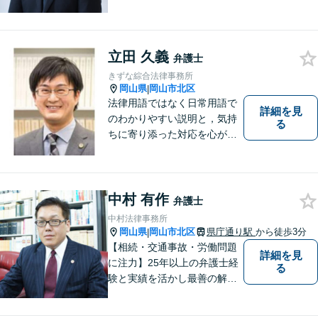
題について、「何度でも無
料」の相談を行っています！
まずはお気軽にご相談くださ
立田 久義
い！
弁護士
きずな綜合法律事務所
岡山県
岡山市北区
|
法律用語ではなく日常用語で
詳細を見
のわかりやすい説明と，気持
る
ちに寄り添った対応を心がけ
ています。
中村 有作
弁護士
中村法律事務所
岡山県
岡山市北区
県庁通り駅
から徒歩3分
|
【相続・交通事故・労働問題
詳細を見
に注力】25年以上の弁護士経
る
験と実績を活かし最善の解決
法をご提案します。お受けし
た案件に依頼者との二人三脚