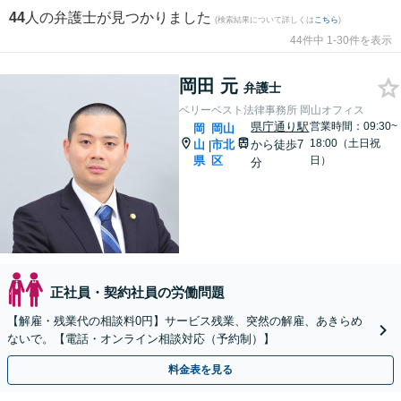
44
人の弁護士が見つかりました
(検索結果について詳しくは
こちら
)
44件中 1-30件を表示
岡田 元
弁護士
ベリーベスト法律事務所 岡山オフィス
県庁通り駅
営業時間：09:30~
岡
岡山
18:00（土日祝
山
市北
から徒歩7
|
県
区
日）
分
正社員・契約社員の労働問題
【解雇・残業代の相談料0円】サービス残業、突然の解雇、あきらめ
ないで。【電話・オンライン相談対応（予約制）】
料金表を見る