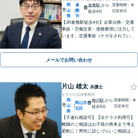
岡
倉
倉敷駅
から
営業時間：本
山
敷
|
日定休日
徒歩4分
県
市
【JR倉敷駅徒歩4分】企業法務・交通
事故・労働災害・債務整理に注力して
います。交通事故（ケガをされている
被害者の方）、債務整理（過払い金請
求を含む）、労働災害、他士業からの
ご紹介がある場合の事業者相談は初回
メールでお問い合わせ
無料です。
片山 雄太
弁護士
すずかけ法律事務所
岡
柳川駅
から
営業時間：本
岡山市
山
|
日定休日
徒歩6分
北区
県
【子連れ相談可】【法テラス利用可】
離婚のご相談はお子様の将来まで考え
柔軟に！男性に話しづらいご相談は女
性弁護士がうかがいます／不動産トラ