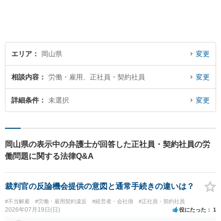
エリア
岡山県
変更
相談内容
労働・雇用、正社員・契約社員
変更
詳細条件
未選択
変更
岡山県の表示中の弁護士が回答した正社員・契約社員の労
働問題に関する法律Q&A
裁判官の反論機会提供の意図と通常手続きの違いは？
#不当解雇
#労働・雇用契約違反
#経営者・会社側
#正社員・契約社員
2026年07月19日(日)
役にたった
1