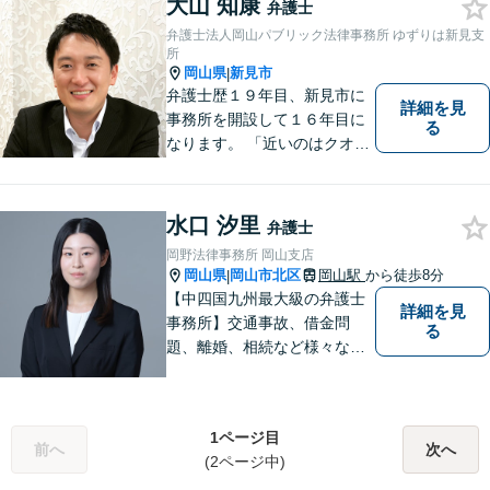
大山 知康
弁護士
弁護士法人岡山パブリック法律事務所 ゆずりは新見支
所
岡山県
新見市
|
弁護士歴１９年目、新見市に
詳細を見
事務所を開設して１６年目に
る
なります。 「近いのはクオリ
ティ」をモットーに、地元の
皆さまに距離的にも精神的に
も「近い」法律事務所となれ
水口 汐里
弁護士
るよう職員一同頑張っていま
岡野法律事務所 岡山支店
す。 お気軽にお問い合わせく
岡山県
岡山市北区
岡山駅
から徒歩8分
|
ださい。
【中四国九州最大級の弁護士
詳細を見
事務所】交通事故、借金問
る
題、離婚、相続など様々な問
題について、「何度でも無
料」の相談を行っています！
まずはお気軽にご相談くださ
1ページ目
い！
前へ
次へ
(2ページ中)