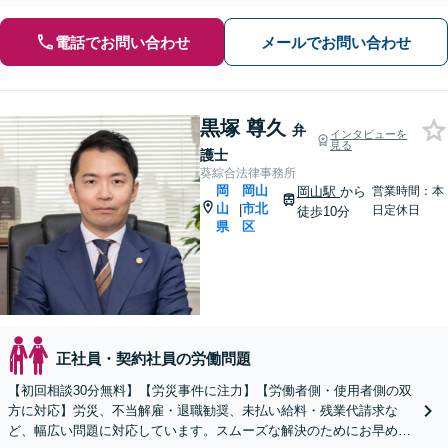
電話でお問い合わせ
メールでお問い合わせ
黒塚 尊久
弁
インタビューを
見る
護士
葵綜合法律事務所
岡
岡山
岡山駅
から
営業時間：本
山
市北
|
日定休日
徒歩10分
県
区
正社員・契約社員の労働問題
【初回相談30分無料】【労災事件に注力】【労働者側・使用者側の双
方に対応】労災、不当解雇・退職勧奨、未払い給料・残業代請求な
ど、幅広い問題に対応しています。スムーズな解決のためにお早めに