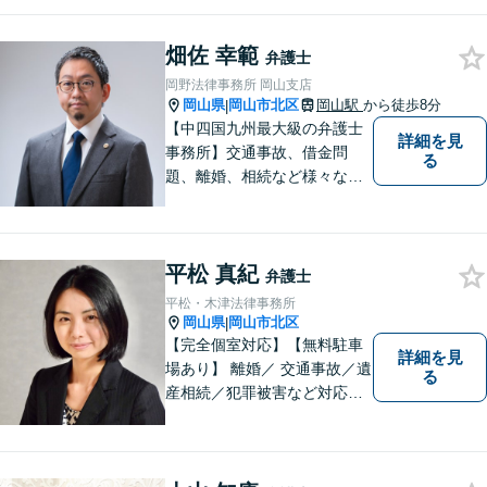
た方のお力になれるよう全力
でサポートしていきます。ど
んなささいなことでも構いま
畑佐 幸範
弁護士
せん。お気軽にご相談くださ
岡野法律事務所 岡山支店
い。【土曜日も受付可能】
岡山県
岡山市北区
岡山駅
から徒歩8分
|
【専用駐車場あり】
【中四国九州最大級の弁護士
詳細を見
事務所】交通事故、借金問
る
題、離婚、相続など様々な問
題について、「何度でも無
料」の相談を行っています！
まずはお気軽にご相談くださ
平松 真紀
い！
弁護士
平松・木津法律事務所
岡山県
岡山市北区
|
【完全個室対応】【無料駐車
詳細を見
場あり】 離婚／ 交通事故／遺
る
産相続／犯罪被害など対応可
能。お話を、じっくりと伺い
ます。お気軽にご相談くださ
い。