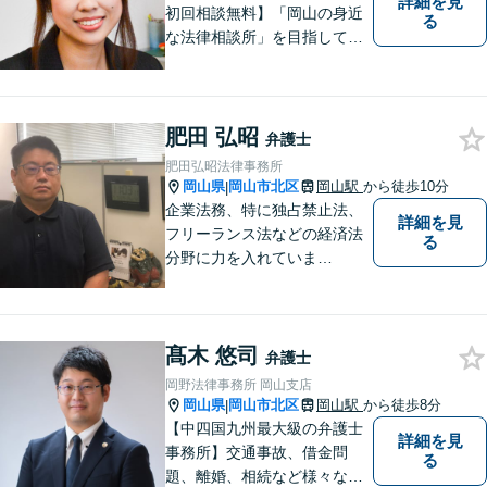
詳細を見
初回相談無料】「岡山の身近
る
な法律相談所」を目指してい
ます。お悩みやご不安を抱え
た方のお力になれるよう全力
でサポートしていきます。ど
んなささいなことでも構いま
肥田 弘昭
弁護士
せん。お気軽にご相談くださ
肥田弘昭法律事務所
い。【土曜日も受付可能】
岡山県
岡山市北区
岡山駅
から徒歩10分
|
【専用駐車場あり】
企業法務、特に独占禁止法、
詳細を見
フリーランス法などの経済法
る
分野に力を入れていま
す！！！
髙木 悠司
弁護士
岡野法律事務所 岡山支店
岡山県
岡山市北区
岡山駅
から徒歩8分
|
【中四国九州最大級の弁護士
詳細を見
事務所】交通事故、借金問
る
題、離婚、相続など様々な問