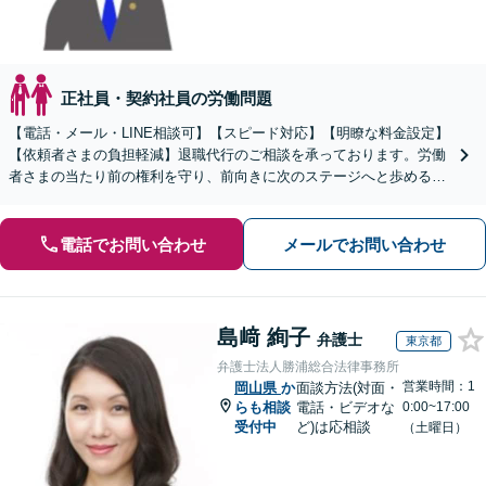
正社員・契約社員の労働問題
【電話・メール・LINE相談可】【スピード対応】【明瞭な料金設定】
【依頼者さまの負担軽減】退職代行のご相談を承っております。労働
者さまの当たり前の権利を守り、前向きに次のステージへと歩めるよ
う全力でサポートいたします。
電話でお問い合わせ
メールでお問い合わせ
島﨑 絢子
弁護士
東京都
弁護士法人勝浦総合法律事務所
営業時間：1
岡山県
か
面談方法(対面・
らも相談
電話・ビデオな
0:00~17:00
受付中
ど)は応相談
（土曜日）