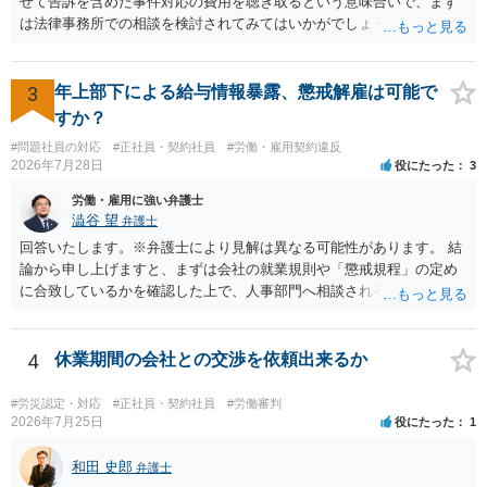
せて告訴を含めた事件対応の費用を聴き取るという意味合いで、まず
は法律事務所での相談を検討されてみてはいかがでしょうか。 上記、
ご参考ください。
3
年上部下による給与情報暴露、懲戒解雇は可能で
すか？
#問題社員の対応
#正社員・契約社員
#労働・雇用契約違反
2026年7月28日
役にたった
3
労働・雇用に強い弁護士
澁谷 望
弁護士
回答いたします。※弁護士により見解は異なる可能性があります。 結
論から申し上げますと、まずは会社の就業規則や「懲戒規程」の定め
に合致しているかを確認した上で、人事部門へ相談されることが最優
先となります。 その上で、いきなりの懲戒解雇は法的ハードルが高い
ものの、重い懲戒処分の対象には十分なり得ます。 名誉や評価の回復
については、会社側に「部下の不正行為による情報漏洩」と正式に認
4
休業期間の会社との交渉を依頼出来るか
定させ、誤認した他部署への適切なフォローや周知を求めるのが有効
です。 あるいは、懲戒があったことを社内で周知される手続があるの
#労災認定・対応
#正社員・契約社員
#労働審判
ならば、それにより軽微ながら回復はできるかもしれません。 さらに
2026年7月25日
役にたった
1
個人としても、相手に対してプライバシー侵害等に基づく損害賠償
（慰謝料）を請求する選択肢がありえます（ただし、金額は多額にな
和田 史郎
弁護士
らない可能性があります。）。