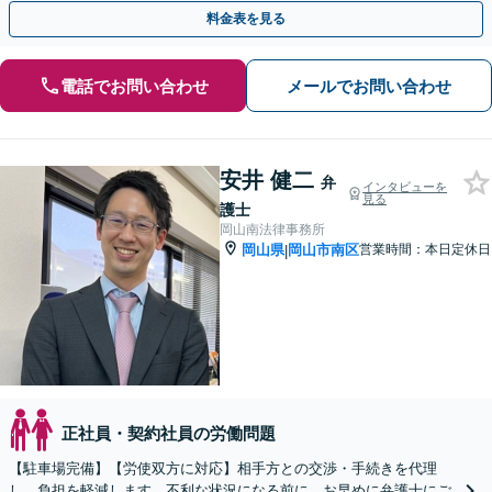
ご相談ください。あなたに寄り添い誠心誠意サポートします
料金表を見る
電話でお問い合わせ
メールでお問い合わせ
安井 健二
弁
インタビューを
見る
護士
岡山南法律事務所
岡山県
岡山市南区
営業時間：本日定休日
|
正社員・契約社員の労働問題
【駐車場完備】【労使双方に対応】相手方との交渉・手続きを代理
し、負担を軽減します。不利な状況になる前に、お早めに弁護士にご