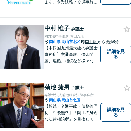
ます。企業法務／交通事故／
離婚／相続など幅広い案件を
取り扱っております。
中村 惟子
弁護士
岡野法律事務所 岡山支店
岡山県
岡山市北区
岡山駅
から徒歩8分
|
【中四国九州最大級の弁護士
詳細を見
事務所】交通事故、借金問
る
題、離婚、相続など様々な問
題について、「何度でも無
料」の相談を行っています！
まずはお気軽にご相談くださ
菊池 捷男
い！
弁護士
弁護士法人菊池綜合法律事務所
岡山県
岡山市北区
|
【相続・交通事故・債務整理
詳細を見
初回相談無料】「岡山の身近
る
な法律相談所」を目指してい
ます。お悩みやご不安を抱え