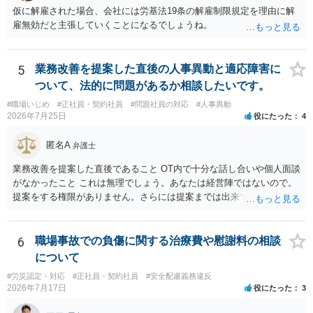
仮に解雇された場合、会社には労基法19条の解雇制限規定を理由に解
雇無効だと主張していくことになるでしょうね。
5
業務改善を提案した直後の人事異動と適応障害に
ついて、法的に問題があるか相談したいです。
#職場いじめ
#正社員・契約社員
#問題社員の対応
#人事異動
2026年7月25日
役にたった
4
匿名A
弁護士
業務改善を提案した直後であること OT内で十分な話し合いや個人面談
がなかったこと これは無理でしょう。あなたは経営陣ではないので。
提案をする権限がありません。さらには提案までは出来ても、会社が
それに対応するように拘束する権限がありません。 会社にその後の状
況を報告する義務もありません。 権限がないことをして、相手が応じ
ないのは当然で、それで適応障害になっても、そもそも相手は適法で
6
職場事故での負傷に関する治療費や慰謝料の相談
すので、対応は難しいでしょう。
について
#労災認定・対応
#正社員・契約社員
#安全配慮義務違反
2026年7月17日
役にたった
3