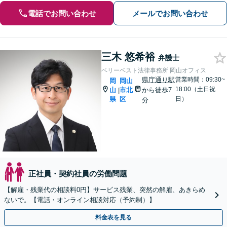
電話でお問い合わせ
メールでお問い合わせ
三木 悠希裕
弁護士
ベリーベスト法律事務所 岡山オフィス
県庁通り駅
営業時間：09:30~
岡
岡山
18:00（土日祝
山
市北
から徒歩7
|
県
区
日）
分
正社員・契約社員の労働問題
【解雇・残業代の相談料0円】サービス残業、突然の解雇、あきらめ
ないで。【電話・オンライン相談対応（予約制）】
料金表を見る