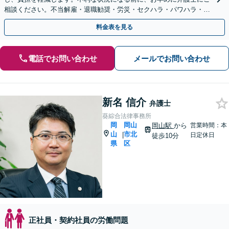
相談ください。不当解雇・退職勧奨・労災・セクハラ・パワハラ・残
業代請求など、幅広く対応【WEB面談＆夜間面談可】
料金表を見る
電話でお問い合わせ
メールでお問い合わせ
新名 信介
弁護士
葵綜合法律事務所
岡
岡山
岡山駅
から
営業時間：本
山
市北
|
日定休日
徒歩10分
県
区
正社員・契約社員の労働問題