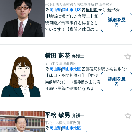
誠心誠意努力いたす所存で
弁護士法人西村綜合法律事務所 岡山事務所
す。皆様方のご来所をお待ち
岡山県
岡山市北区
柳川駅
から徒歩5分
|
しております。
【地域に根ざした弁護士】相
詳細を見
続問題／刑事事件を得意とし
る
ています！【夜間／休日の相
談予約可能】初回相談は無料
となっております。まずは、
お気軽にご相談ください。
横田 藍花
弁護士
岡山中央法律事務所
岡山県
岡山市北区
郵便局前駅
から徒歩3分
|
【休日・夜間相談可】【郵便
詳細を見
局前駅3分】「相談者さまに寄
る
り添い最善の結果になるよう
尽力」婚姻費用・財産分与・
養育費の交渉などお任せくだ
さい「刑事事件：捜査機関に
平松 敏男
よる不当な取り調べや身体拘
弁護士
束から、依頼者さまの利益を
平松・木津法律事務所
守ります【完全個室相談】
岡山県
岡山市北区
|