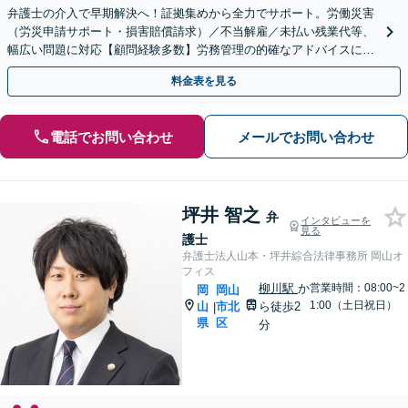
弁護士の介入で早期解決へ！証拠集めから全力でサポート。労働災害
（労災申請サポート・損害賠償請求）／不当解雇／未払い残業代等、
幅広い問題に対応【顧問経験多数】労務管理の的確なアドバイスに注
力【夜間・休日対応】【岡山駅10分】
料金表を見る
電話でお問い合わせ
メールでお問い合わせ
坪井 智之
弁
インタビューを
見る
護士
弁護士法人山本・坪井綜合法律事務所 岡山オ
フィス
柳川駅
か
営業時間：08:00~2
岡
岡山
1:00（土日祝日）
山
市北
ら徒歩2
|
県
区
分