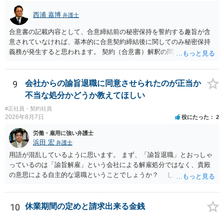
と思います（個々の弁護士次第なので一般化はできません）。 早めに
弁護士に直接面談で相談されることをお勧めします。
西浦 嘉博
弁護士
合意書の記載内容として、合意締結前の秘密保持を誓約する趣旨が含
意されていなければ、基本的に合意契約締結後に関してのみ秘密保持
義務が発生すると思われます。 契約（合意書）解釈の問題ですので、
内容を精査されてみてください。 より詳細についてお聞きになりたい
場合、最寄りの法律事務所で相談されることを検討ください。
9
会社からの諭旨退職に同意させられたのが正当か
不当な処分かどうか教えてほしい
#正社員・契約社員
2026年8月7日
役にたった
2
労働・雇用に強い弁護士
浜田 宏
弁護士
用語が混乱しているように思います。 まず、「諭旨退職」とおっしゃ
っているのは「諭旨解雇」という会社による解雇処分ではなく、貴殿
の意思による自主的な退職ということでしょうか？ しかし、記載さ
れた経緯からすると、事実上は解雇処分であると解する余地がありま
す。 その場合、解雇には客観的で合理的な理由が必要であり、かつ
解雇という処分が社会通念上相当と認められない限り、解雇は無効で
10
休業期間の定めと請求出来る金銭
す。 結局、貴殿のネット炎上の内容や原因、勤務先に与えた影響な