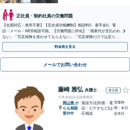
正社員・契約社員の労働問題
【全国対応・来所不要】【完全成功報酬制】相談料0、着手金0。電
話・メール・WEB相談可能。【労働問題に特化】「残業代が支払われ
ない」「労災保険を使わせてもらえない」「労災保険だけでは足りな
い。損害賠償請求したい」など労働問題はお任せを。
料金表を見る
メールでお問い合わせ
藤崎 雅弘
弁護士
東京都
六本木総合法律事務所
営業時
岡山県
か
面談方法(対面・電
らも相談
話・ビデオなど)は
間：本日
受付中
応相談
定休日