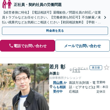
正社員・契約社員の労働問題
【経営者側に特化】【電話相談可】退職勧告／問題社員の対応／従業
員トラブルなどお任せください。【労働者側も対応可】不当解雇／未
払い残業代などお気軽にご相談ください【初回相談無料】【早朝・夜
間・土日祝相談】スピード対応を心がけています。
料金表を見る
電話でお問い合わせ
メールでお問い合わせ
若月 彰
東京都
インタビュー
を見る
弁護士
法律事務所クレシェンド
営業時
岡山県
か
面談方法(対面・電
らも相談
話・ビデオなど)は
間：本日
受付中
応相談
定休日