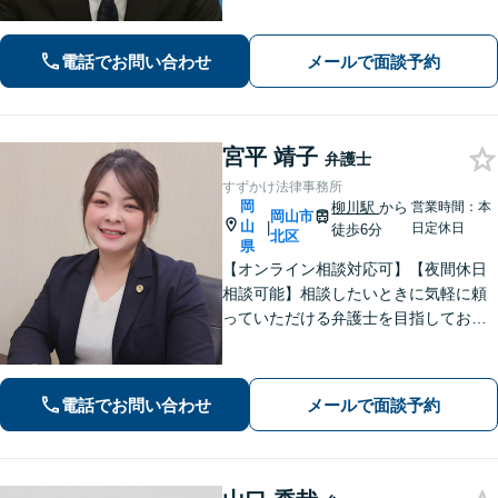
ブルは司法書士・土地家屋調査士など
と連携してきめ細やかに対応【注力分
電話でお問い合わせ
メールで面談予約
野初回相談無料】【WEB面談可】
宮平 靖子
弁護士
すずかけ法律事務所
岡
柳川駅
から
営業時間：本
岡山市
山
|
日定休日
徒歩6分
北区
県
【オンライン相談対応可】【夜間休日
相談可能】相談したいときに気軽に頼
っていただける弁護士を目指しており
ます。依頼者にとって最善の解決策を
一緒に考えます。まずはご相談くださ
い。
電話でお問い合わせ
メールで面談予約