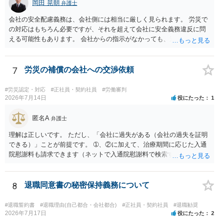
岡田 晃朝
弁護士
会社の安全配慮義務は、会社側には相当に厳しく見られます。 労災で
の対応はもちろん必要ですが、それを超えて会社に安全義務違反に問
える可能性もあります。 会社からの指示がなかっても、逆に危険な作
業の場合は会社側が危険を告げて注意を促していないとか、定期的な
実地指導をしていないことが問題になった事例もあります。ですの
で、指示が無ければ免責されるわけではありません。責任追及の交渉
7
労災の補償の会社への交渉依頼
となるでしょう。
#労災認定・対応
#正社員・契約社員
#労働審判
2026年7月14日
役にたった
1
匿名A
弁護士
理解は正しいです。 ただし、「会社に過失がある（会社の過失を証明
できる）」ことが前提です。 ➀、②に加えて、治療期間に応じた入通
院慰謝料も請求できます（ネットで入通院慰謝料で検索すると詳しい
説明が出てきます）。 さらに、後遺症が残れば、後遺障害逸失利益と
後遺障害慰謝料も請求できます。これらは後遺障害の等級、あなたの
収入、年齢等で大きく変わりますので一般的にいくらとは言えませ
8
退職同意書の秘密保持義務について
ん。 弁護士に依頼する費用はそれぞれの弁護士で異なるので個別に聞
いてみるしかありませんが、旧日弁連規準を使った着手金・成功報酬
#退職誓約書
#退職理由(自己都合・会社都合)
#正社員・契約社員
#退職勧奨
方式と着手金ゼロまたは少額で成功報酬大目の方式のどちらかが多い
2026年7月17日
役にたった
2