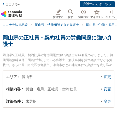
弁護士の方はこちら
ココナラへ
投稿する
探す
閲覧履歴
マイリスト
ログイン
ココナラ法律相談
岡山県で法律相談できる弁護士
岡山県で労働・雇用
岡山県の正社員・契約社員の労働問題に強い弁
護士
岡山県で正社員・契約社員の労働問題に強い弁護士が44名見つかりました。初
回面談無料や休日面談に対応している弁護士、解決事例を持つ弁護士なども掲
載中。さらに岡山市北区や倉敷市、津山市などの地域条件で弁護士を絞り込め
ます。労働・雇用に関係する不当解雇や退職勧奨、内定取消等の細かな分野で
の絞り込み検索もでき便利です。特にベリーベスト法律事務所 岡山オフィスの
エリア
岡山県
変更
岡田 元弁護士やベリーベスト法律事務所 岡山オフィスの三木 悠希裕弁護士、
葵綜合法律事務所の黒塚 尊久弁護士のプロフィール情報や弁護士費用、強みな
相談内容
労働・雇用、正社員・契約社員
変更
どが注目されています。『岡山県で土日や夜間に発生した正社員・契約社員の
労働問題のトラブルを今すぐに弁護士に相談したい』『正社員・契約社員の労
働問題のトラブル解決の実績豊富な近くの弁護士を検索したい』『初回相談無
詳細条件
未選択
変更
料で正社員・契約社員の労働問題を法律相談できる岡山県内の弁護士に相談予
約したい』などでお困りの相談者さんにおすすめです。