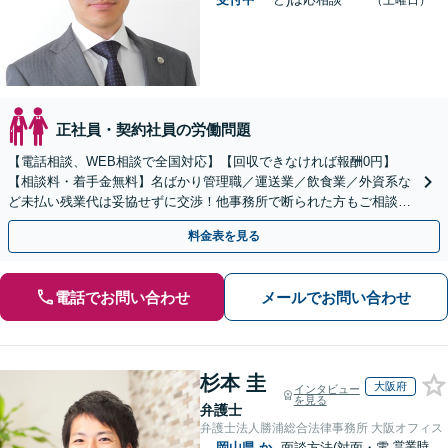
（土曜日）
正社員・契約社員の労働問題
【電話相談、WEB相談で全国対応】【回収できなければ報酬0円】
【相談料・着手金無料】名ばかり管理職／運送業／飲食業／外資系な
ど未払い残業代は妥協せずに交渉！他事務所で断られた方もご相談く
ださい。【解決事例が豊富】土曜日も電話受付しています
料金表を見る
電話でお問い合わせ
メールでお問い合わせ
杉本 圭
大阪府
インタビュー
を見る
弁護士
弁護士法人勝浦総合法律事務所 大阪オフィス
営業時
岡山県
か
面談方法(対面・電