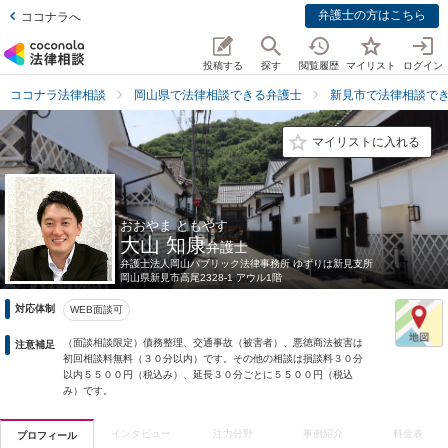
弁護士の方はこちら
ココナラへ
投稿する
探す
閲覧履歴
マイリスト
ログイン
ココナラ法律相談
岡山県で法律相談できる弁護士
新見市で法律相談で
マイリストに入れる
おおやま ともやす
大山 知康
弁護士
弁護士法人岡山パブリック法律事務所 ゆずりは新見支所
岡山県
新見市高尾2328-1 アウル1階
対応体制
WEB面談可
（面談相談限定）債務整理、交通事故（被害者）、悪徳商法被害は
注意補足
初回相談料無料（３０分以内）です。その他の相談は損談料３０分
以内５５００円（税込み）、延長３０分ごとに５５００円（税込
み）です。
インタビュー
注力分野
事例紹介
料金表
プロフィール