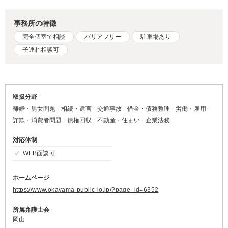
事務所の特徴
完全個室で相談
バリアフリー
駐車場あり
子連れ相談可
取扱分野
離婚・男女問題
相続・遺言
交通事故
借金・債務整理
労働・雇用
詐欺・消費者問題
債権回収
不動産・住まい
企業法務
対応体制
WEB面談可
ホームページ
https://www.okayama-public-lo.jp/?page_id=6352
所属弁護士会
岡山