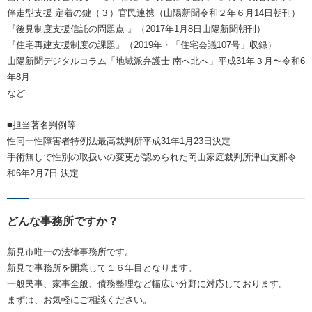
伴走型支援 定着の鍵（３）官民連携（山陽新聞令和２年６月14日朝刊）
『後見制度支援信託の問題点 』（2017年1月8日山陽新聞朝刊）
『住宅再建支援制度の課題』（2019年・「住宅会議107号」収録）
山陽新聞デジタルコラム「地域派弁護士 南へ北へ」平成31年３月〜令和6
年8月
など
■担当著名判例等
性同一性障害者特例法最高裁判所平成31年1月23日決定
手術無しで性別の取扱いの変更が認められた岡山家庭裁判所津山支部令
和6年2月7日 決定
どんな事務所ですか？
新見市唯一の法律事務所です。
新見で事務所を開業して１６年目となります。
一般民事、家事全般、債務整理など幅広い分野に対応しております。
まずは、お気軽にご相談ください。