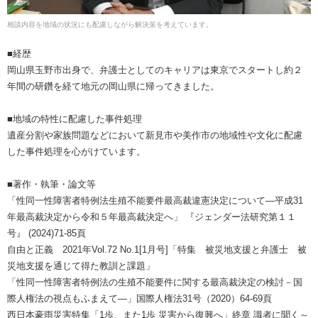
相談内容を地域の状況にも配慮しながら解決策を考えています。
■経歴
岡山県玉野市出身で、弁護士としてのキャリアは東京でスタートし約２
年間の研鑽を経て地元の岡山県に帰ってきました。
■地域の特性に配慮した事件処理
遺産分割や家族問題などにおいて新見市や美作市の地域性や文化に配慮
した事件処理を心がけています。
■著作・執筆・論文等
「性同一性障害者特例法生殖不能要件最高裁違憲決定について―平成31
年最高裁決定から令和５年最高裁決定へ」 『ジェンダー法研究第１１
号』 (2024)71-85頁
自由と正義 2021年Vol.72 No.1[1月号]「特集 被災地支援と弁護士 被
災地支援を通じて得た教訓と課題」
「性同一性障害者特例法の生殖不能要件に関する最高裁決定の検討－国
際人権法の視点もふまえて―」国際人権法31号（2020）64‐69頁
西日本豪雨災害特集「1歩、また1歩 災害から復興へ」終章 識者に聞く～