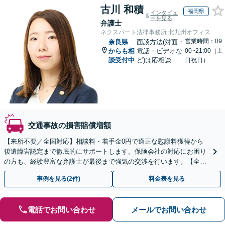
古川 和積
福岡県
インタビュ
ーを見る
弁護士
ネクスパート法律事務所 北九州オフィス
営業時間：09:
奈良県
面談方法(対面・
からも相
電話・ビデオな
00~21:00（土
談受付中
ど)は応相談
日祝日）
交通事故の損害賠償増額
【来所不要／全国対応】相談料・着手金0円で適正な慰謝料獲得から
後遺障害認定まで徹底的にサポートします。保険会社の対応にお困り
の方も、経験豊富な弁護士が最後まで強気の交渉を行います。【全国
13拠点】お気軽にご相談ください。
事例を見る(2件)
料金表を見る
電話でお問い合わせ
メールでお問い合わせ