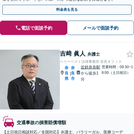
料金表を見る
電話で面談予約
メールで面談予約
吉﨑 眞人
弁護士
ベリーベスト法律事務所 奈良オフィス
近鉄奈良駅
営業時間：09:30~1
奈
奈
8:00（土日祝日）
良
良
から徒歩1
|
県
市
分
交通事故の損害賠償増額
【土日祝日相談対応／全国対応】弁護士、パラリーガル、医療コーデ