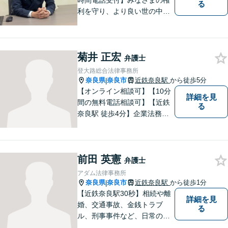
時間電話受付】みなさまの権
る
利を守り、より良い世の中に
していくことに全力を尽くし
ます。金銭問題／男女問題／
交通事故／刑事事件に注力し
菊井 正宏
ています。法律トラブルでお
弁護士
悩みごとがありましたら、お
登大路総合法律事務所
気軽にご相談ください。
奈良県
奈良市
近鉄奈良駅
から徒歩5分
|
【オンライン相談可】【10分
詳細を見
間の無料電話相談可】【近鉄
る
奈良駅 徒歩4分】企業法務／
交通事故／遺言・相続／家事
関係など幅広く対応。法律問
題の「入口」から、必要な情
前田 英憲
報をご提供します！少しでも
弁護士
疑問をお持ちの方は、まずご
アダム法律事務所
相談を！
奈良県
奈良市
近鉄奈良駅
から徒歩1分
|
【近鉄奈良駅30秒】相続や離
詳細を見
婚、交通事故、金銭トラブ
る
ル、刑事事件など、日常の中
で突然起こる法律問題に幅広