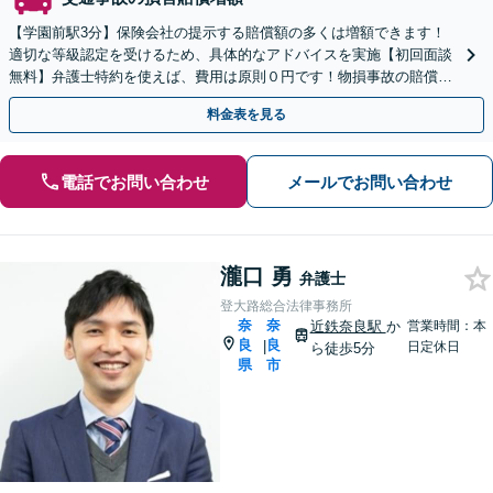
【学園前駅3分】保険会社の提示する賠償額の多くは増額できます！
適切な等級認定を受けるため、具体的なアドバイスを実施【初回面談
無料】弁護士特約を使えば、費用は原則０円です！物損事故の賠償金
は中古車価格まで増額交渉できます【夜間面談可】
料金表を見る
電話でお問い合わせ
メールでお問い合わせ
瀧口 勇
弁護士
登大路総合法律事務所
奈
奈
近鉄奈良駅
か
営業時間：本
良
良
|
日定休日
ら徒歩5分
県
市