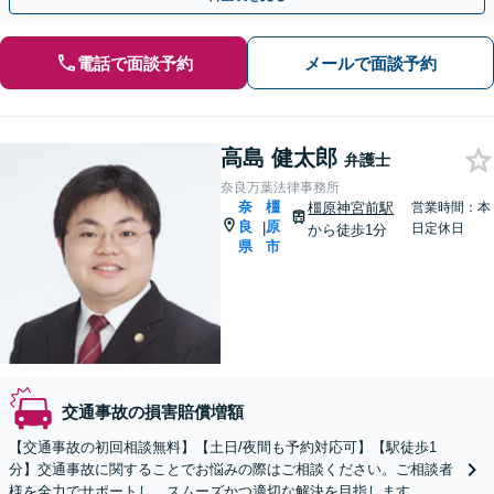
電話で面談予約
メールで面談予約
高島 健太郎
弁護士
奈良万葉法律事務所
奈
橿
橿原神宮前駅
営業時間：本
良
原
|
日定休日
から徒歩1分
県
市
交通事故の損害賠償増額
【交通事故の初回相談無料】【土日/夜間も予約対応可】【駅徒歩1
分】交通事故に関することでお悩みの際はご相談ください。ご相談者
様を全力でサポートし、スムーズかつ適切な解決を目指します。