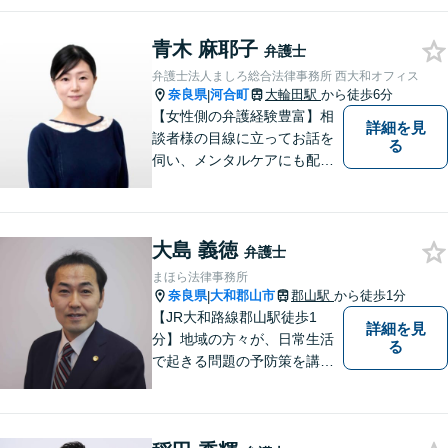
働く弁護士として、現場目線
からの交渉を得意としていま
青木 麻耶子
す。
弁護士
弁護士法人ましろ総合法律事務所 西大和オフィス
奈良県
河合町
大輪田駅
から徒歩6分
|
【女性側の弁護経験豊富】相
詳細を見
談者様の目線に立ってお話を
る
伺い、メンタルケアにも配慮
しながら、懇切丁寧に対応し
ます。【離婚/債務整理】あら
ゆる法的手段を駆使した解決
大島 義徳
策をご提案【LINE利用可】
弁護士
【平日夜間、土日祝日、応相
まほら法律事務所
談】
奈良県
大和郡山市
郡山駅
から徒歩1分
|
【JR大和路線郡山駅徒歩1
詳細を見
分】地域の方々が、日常生活
る
で起きる問題の予防策を講じ
たい時や、既に問題を抱えて
何から手を付けてよいか分か
らない時に、まず相談できる