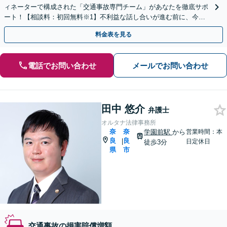
ィネーターで構成された「交通事故専門チーム」があなたを徹底サポ
ート！【相談料：初回無料※1】不利益な話し合いが進む前に、今す
ぐ相談！
料金表を見る
電話でお問い合わせ
メールでお問い合わせ
田中 悠介
弁護士
オルタナ法律事務所
奈
奈
学園前駅
から
営業時間：本
良
良
|
日定休日
徒歩3分
県
市
交通事故の損害賠償増額