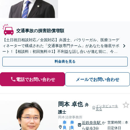
交通事故の損害賠償増額
【土日祝日相談対応／全国対応】弁護士、パラリーガル、医療コーデ
ィネーターで構成された「交通事故専門チーム」があなたを徹底サポ
ート！【相談料：初回無料※1】不利益な話し合いが進む前に、今す
ぐ相談！
料金表を見る
電話でお問い合わせ
メールでお問い合わせ
岡本 卓也
弁
インタビューを
見る
護士
岡本法律事務所
奈
奈
近鉄奈良駅
か
営業時間：本
良
良
|
日定休日
ら徒歩3分