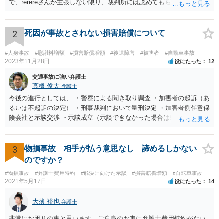
で、rerereさんが主張しない限り、裁判所には認めてもらえません。
そのため、こちらの過失が７割だとお考えなのであれば、訴訟でもそ
のように主張する必要があります。 ＞2、毎月数千円の支払いを認め
てもらえない場合はどうなるのでしょうか？ 判決→強制執行という流
2
死因が事故とされない損害賠償について
れになると思います。 ＞3、仮執行と言う事は保護費を差押えられる
のでしょうか？ 口座に残高がない場合、動産執行などもされるのでし
#人身事故
#慰謝料増額
#損害賠償増額
#後遺障害
#被害者
#自動車事故
ょうか？ 保護費自体は差し押さえることが出来ませんが、保護費が入
2023年11月28日
役にたった
12
金される口座は特に差押えが禁止されているわけではないので、差押
交通事故に強い弁護士
えを受けてしまう可能性はあります。 なお、動産執行については、換
髙橋 俊太
弁護士
価可能なものがなければ不奏功に終わると思います。
今後の進行としては、 ・警察による聞き取り調査 ・加害者の起訴（あ
るいは不起訴の決定） ・刑事裁判において量刑決定 ・加害者側任意保
険会社と示談交渉 ・示談成立（示談できなかった場合は裁判） となり
ます。なお、警察では、お母様の生前のご様子やご遺族の被害感情、
加害者に対する処罰感情など尋ねられるはずですので、率直にお答え
になるとよいと思います。
3
物損事故 相手が払う意思なし 諦めるしかない
のですか？
#物損事故
#弁護士費用特約
#解決に向けた示談
#損害賠償増額
#自転車事故
2021年5月17日
役にたった
14
大薄 裕也
弁護士
非常にお困りの事と思います。ご自身のお車に弁護士費用特約がない