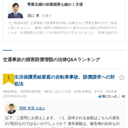
専業主婦の休業損害も細かく主張
瀧口 勇
弁護士
【ご相談内容】交通事故で後遺障害12級と診断された専業主婦の方がご相談
に来られました。 最初に相手の保険会社から提示された金額は約500万円で
したが、休業損害を主張して約1000万円まで引き上げました。 専業主婦の方
でも料理や洗濯などの家事ができず家庭への支障がでれば、休業損害を主張
できます。 しかし、そのためには具体的なヒアリングが必要です。 この事例
では家族構成や家事の頻度を訴えることで、賠償金額を2倍にできました。
交通事故の損害賠償増額の法律Q&Aランキング
1
生活保護受給家庭の自転車事故、賠償請求への対
処法
#物損事故
#損害賠償増額
#解決に向けた示談
#自転車事故
#子供
#加害者
2019年6月14日
役にたった
42
理崎 智英
弁護士
以下、ご質問にお答えします。 ＞1、請求される金額はこちらの過失
の7割分なのではないのでしょうか？ 過失相殺は、被告側の抗弁なの