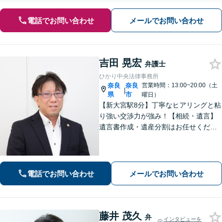
電話でお問い合わせ
メールでお問い合わせ
吉田 晃宏
弁護士
ひかり中央法律事務所
奈良
奈良
営業時間：13:00~20:00（土
|
県
市
曜日）
【新大宮駅8分】丁寧なヒアリングと粘
り強い交渉力が強み！【相続・遺言】
遺言書作成・遺産分割はお任せくださ
い【交通事故】賠償金の増額実績多
数、後遺障害の等級認定に定評あり
【借金問題】管財事件を同時廃止事件
に持ち込んだ事例あり【初回面談無
電話でお問い合わせ
メールでお問い合わせ
料】
藤井 茂久
弁
インタビューを