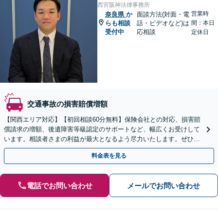
西宮阪神法律事務所
営業時
奈良県
か
面談方法(対面・電
らも相談
話・ビデオなど)は
間：本日
受付中
応相談
定休日
交通事故の損害賠償増額
【関西エリア対応】【初回相談60分無料】保険会社との対応、損害賠
償請求の増額、後遺障害等級認定のサポートなど、幅広くお受けして
います。相談者さまの利益が最大となるよう尽力いたします。ぜひご
相談ください。【休日・夜間面談可】【WEB面談可】
料金表を見る
電話でお問い合わせ
メールでお問い合わせ