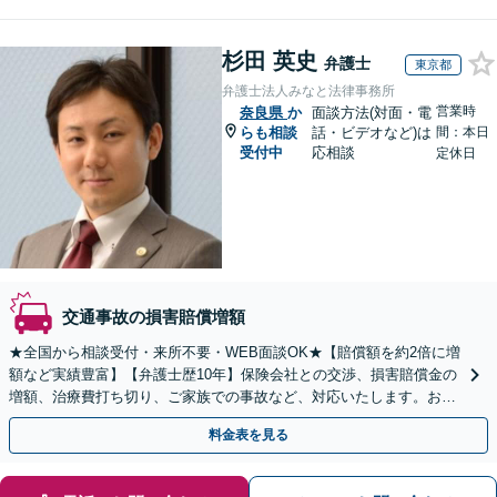
杉田 英史
弁護士
東京都
弁護士法人みなと法律事務所
営業時
奈良県
か
面談方法(対面・電
らも相談
話・ビデオなど)は
間：本日
受付中
応相談
定休日
交通事故の損害賠償増額
★全国から相談受付・来所不要・WEB面談OK★【賠償額を約2倍に増
額など実績豊富】【弁護士歴10年】保険会社との交渉、損害賠償金の
増額、治療費打ち切り、ご家族での事故など、対応いたします。お早
めにご相談ください【初回相談・着手金無料】
料金表を見る