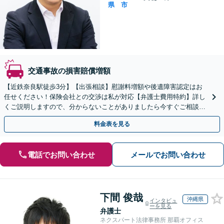
県
市
交通事故の損害賠償増額
【近鉄奈良駅徒歩3分】【出張相談】慰謝料増額や後遺障害認定はお
任せください！保険会社との交渉は私が対応【弁護士費用特約】詳し
くご説明しますので、分からないことがありましたら今すぐご相談く
ださい。
料金表を見る
電話でお問い合わせ
メールでお問い合わせ
下間 俊哉
沖縄県
インタビュ
ーを見る
弁護士
ネクスパート法律事務所 那覇オフィス