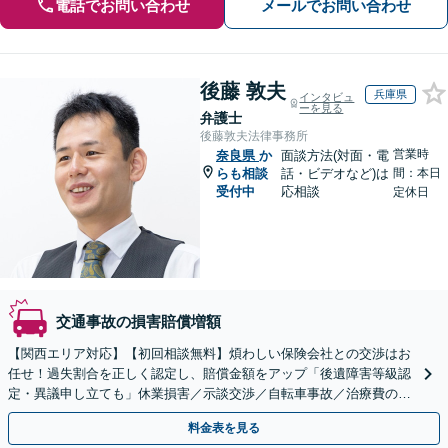
電話でお問い合わせ
メールでお問い合わせ
後藤 敦夫
兵庫県
インタビュ
ーを見る
弁護士
後藤敦夫法律事務所
営業時
奈良県
か
面談方法(対面・電
らも相談
話・ビデオなど)は
間：本日
受付中
応相談
定休日
交通事故の損害賠償増額
【関西エリア対応】【初回相談無料】煩わしい保険会社との交渉はお
任せ！過失割合を正しく認定し、賠償金額をアップ「後遺障害等級認
定・異議申し立ても」休業損害／示談交渉／自転車事故／治療費の打
ち切り／物損事故／死亡事故【休日・夜間相談可】
料金表を見る