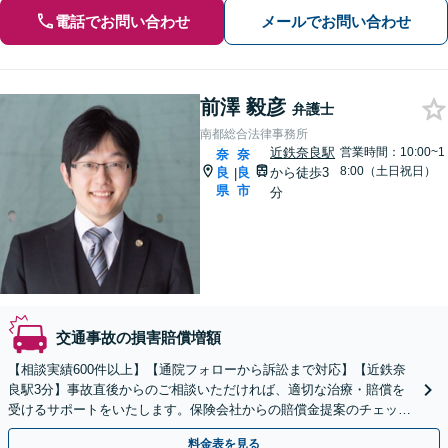
電話でお問い合わせ
メールでお問い合わせ
前澤 毅彦
弁護士
南都総合法律事務所
近鉄奈良駅
営業時間：10:00~1
奈
奈
8:00（土日祝日）
良
良
から徒歩3
|
県
市
分
交通事故の損害賠償増額
【相談実績600件以上】【通院フォローから訴訟まで対応】【近鉄奈
良駅3分】事故直後からのご相談いただければ、適切な治療・賠償を
受けるサポートをいたします。保険会社からの賠償金提案のチェック
もいたします。いつでもご相談ください。
料金表を見る