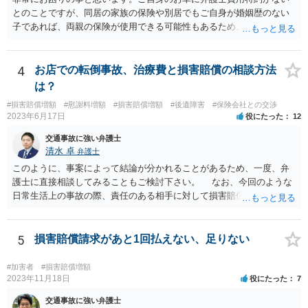
とのことですが、同居の家族の保険や別居でもご自身が婚姻歴のない
子であれば、両親の保険が使用できる可能性もあるため、まだ確認し
てないようであれば、ご確認されると良いかと思います。 弁護士費用
特約がない場合の対応についてですが、まずは民事調停という手続き
を利用することも手かと思います。訴訟の手続きよりも話し合いを重
4
お店での転倒事故、治療費と損害賠償の相談方法
視したものであり、書類を作る作業も頻繁には要求されないため、ご
は？
質問者様の状況を踏まえるとおすすめできる手続きかと考えます。具
#損害賠償増額
#慰謝料増額
#損害賠償増額
#後遺障害
#保険会社との交渉
体的な利用方法に関しては、管轄の裁判所に問い合わせいただければ
2023年6月17日
役にたった
12
教えてもらえると思います（https://www.courts.go.jp/fukuoka/saiban/
madoguti_kani/index.html）。 以上、ご参考いただけますと幸いです。
交通事故に強い弁護士
清水 卓
弁護士
このように、事案によって結論が分かれることがあるため、一度、弁
護士に直接相談してみることもご検討下さい。 なお、今回のような
日常生活上の事故の際、責任のある相手に対して損害賠償請求する際
の弁護士費用がご加入の保険から出る特約が付いている場合がありま
す（ご自宅の火災保険や自動車の任意保険等を確認してみて下さい。
加入したつもりがなくても、確認してみたら付いていたということが
5
損害賠償請求があと1回払えない、足りない
ありますので）。
#加害者
#損害賠償増額
2023年11月18日
役にたった
7
交通事故に強い弁護士