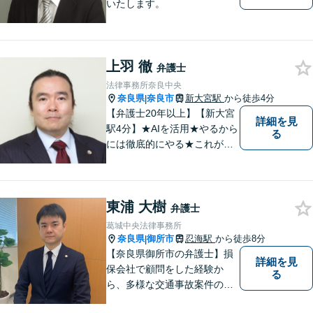
いたします。
上羽 徹
弁護士
法律事務所奈良中央
奈良県
奈良市
新大宮駅
から徒歩4分
|
【弁護士20年以上】【新大宮
詳細を見
駅4分】★AIを活用★やるから
る
には徹底的にやる★これが私
のスタイルです。ご相談者に
とって少しでもプラスになる
のであれば、どのような努力
東浦 大樹
も惜しみません！「不安を安
弁護士
心に」丁寧にサポートしま
葛城中央法律事務所
す。お気軽にご相談ください
奈良県
御所市
忍海駅
から徒歩8分
|
【奈良県御所市の弁護士】損
詳細を見
保会社で顧問をした経験か
る
ら、多様な交通事故案件の対
処が可能です。また、現場で