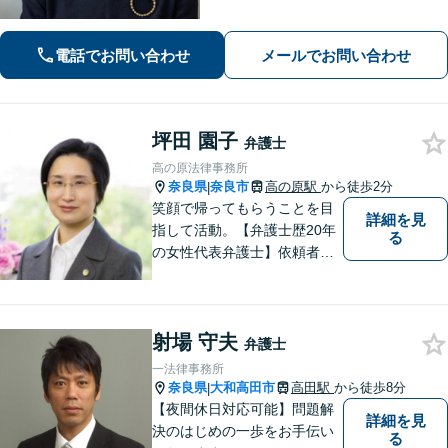
題に強みあり【相続遺言】丁寧にお話
を伺うことを大切にしています【近鉄
電話でお問い合わせ
メールでお問い合わせ
奈良駅5分】【オンライン相談可】
坪田 園子
弁護士
高の原法律事務所
奈良県
奈良市
高の原駅
から徒歩2分
|
笑顔で帰ってもらうことを目
詳細を見
指して活動。【弁護士歴20年
る
の女性代表弁護士】依頼者の
納得のできる結果に向けて最
善を尽くします。【元非常勤
調停官の経験】交渉ごとなら
射場 守夫
お任せください！あなたのお
弁護士
悩み、とことんお聞きしま
一法律事務所
す。
奈良県
大和高田市
高田駅
から徒歩8分
|
【夜間休日対応可能】問題解
詳細を見
決のはじめの一歩をお手伝い
る