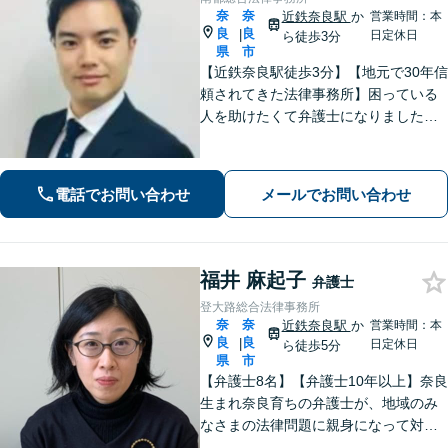
奈
奈
近鉄奈良駅
か
営業時間：本
良
良
|
日定休日
ら徒歩3分
県
市
【近鉄奈良駅徒歩3分】【地元で30年信
頼されてきた法律事務所】困っている
人を助けたくて弁護士になりました。
依頼者のためにベストを尽くし、最後
まで走り抜けます。労働問題、相続、
借金でお困りの方はぜひ一度ご相談く
電話でお問い合わせ
メールでお問い合わせ
ださい。
福井 麻起子
弁護士
登大路総合法律事務所
奈
奈
近鉄奈良駅
か
営業時間：本
良
良
|
日定休日
ら徒歩5分
県
市
【弁護士8名】【弁護士10年以上】奈良
生まれ奈良育ちの弁護士が、地域のみ
なさまの法律問題に親身になって対応
します【離婚問題】家族・子どもの問