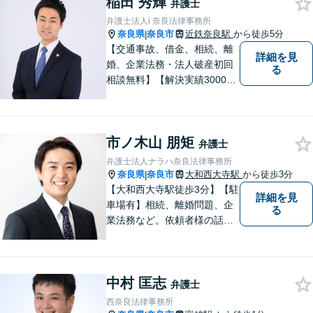
稲田 秀輝
身近な弁護士を目指していま
弁護士
す。
弁護士法人i 奈良法律事務所
奈良県
奈良市
近鉄奈良駅
から徒歩5分
|
【交通事故、借金、相続、離
詳細を見
婚、企業法務・法人破産初回
る
相談無料】【解決実績3000件
超】 交通事故・借金（債務整
理）・離婚・相続・労働問
題・不動産トラブル・企業法
市ノ木山 朋矩
務のお悩みは【弁護士法人ｉ
弁護士
（アイ）奈良法律事務所】に
弁護士法人ナラハ奈良法律事務所
おまかせください！
奈良県
奈良市
大和西大寺駅
から徒歩3分
|
【大和西大寺駅徒歩3分】【駐
詳細を見
車場有】相続、離婚問題、企
る
業法務など。依頼者様の話を
親身になって聞き、最善の方
向性を示す弁護士でありたい
と思っています。「こんなこ
中村 匡志
と聞いても良いのかな」など
弁護士
と思わず、ぜひ一度ご相談く
西奈良法律事務所
ださい。【お子様連れ相談