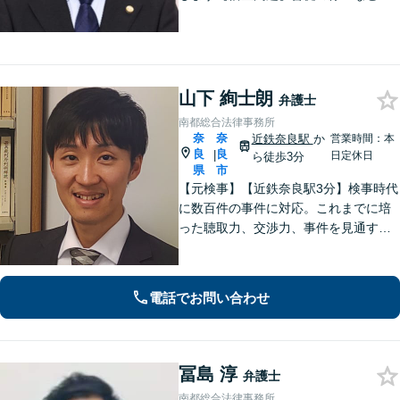
速対応！自己破産ほか実績多数【完全
個室】
山下 絢士朗
弁護士
南都総合法律事務所
奈
奈
近鉄奈良駅
か
営業時間：本
良
良
|
日定休日
ら徒歩3分
県
市
【元検事】【近鉄奈良駅3分】検事時代
に数百件の事件に対応。これまでに培
った聴取力、交渉力、事件を見通す分
析力で、依頼者の方が最善の選択をす
る手助けをいたします。経験の全てを
注ぎ、地元奈良のために尽くします。
電話でお問い合わせ
【法テラス利用可】
冨島 淳
弁護士
南都総合法律事務所