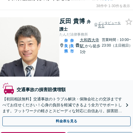
38件中 1-30件を表示
反田 貴博
弁
インタビューを
見る
護士
たんだ法律事務所
大和西大寺
営業時間：10:00~
奈
奈
23:00（土日祝日）
良
良
駅
から徒歩
|
県
市
1分
交通事故の損害賠償増額
【初回相談無料】交通事故のトラブル解決・保険会社との交渉まです
べてお任せください！心身の負担を軽減できるよう全力でサポートし
ます。フットワークの軽さとスピーディな対応に自信あり。損害賠償
請求／示談交渉【休日・夜間対応可】【大和西大寺駅1分】
料金表を見る