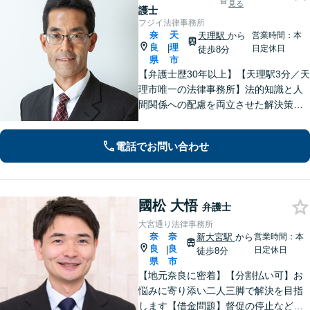
見る
護士
フジイ法律事務所
奈
天
天理駅
から
営業時間：本
良
理
|
日定休日
徒歩8分
県
市
【弁護士歴30年以上】【天理駅3分／天
理市唯一の法律事務所】法的知識と人
間関係への配慮を両立させた解決策を
ご提案いたします。「士業との連携で
トータルサポートを実現／税理士・司
電話でお問い合わせ
法書士・不動産鑑定士など」相続に関
わる問題を総合的に解決へ導きます
國松 大悟
弁護士
大宮通り法律事務所
奈
奈
新大宮駅
から
営業時間：本
良
良
|
日定休日
徒歩8分
県
市
【地元奈良に密着】【分割払い可】お
悩みに寄り添い二人三脚で解決を目指
します【借金問題】督促の停止など迅