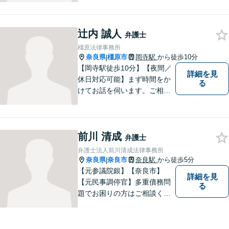
く対応しています。奈良県で
弁護士をお探しの方は、まず
辻内 誠人
はお気軽にご相談ください。
弁護士
【初回相談料60分5,500円】
橿原法律事務所
【分かりやすい説明】
奈良県
橿原市
岡寺駅
から徒歩10分
|
【岡寺駅徒歩10分】【夜間／
詳細を見
休日対応可能】まず時間をか
る
けてお話を伺います。ご相談
者の思いを十分お聞きし、そ
の実現に向けてサポートいた
します。【地域に根ざした弁
前川 清成
護士】地域密着型のアットホ
弁護士
ームなリーガルサービスをご
弁護士法人前川清成法律事務所
提供させていただきます。
奈良県
奈良市
奈良駅
から徒歩5分
|
【元参議院銀】【奈良市】
詳細を見
【元民事調停官】多重債務問
る
題でお困りの方はご相談くだ
さい。その他、一般民事事件
も対応しております。奈良市
大宮町でお困りの方がいまし