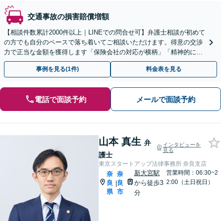
交通事故の損害賠償増額
【相談件数累計2000件以上｜LINEでの問合せ可】弁護士相談が初めて
の方でも自分のペースで落ち着いてご相談いただけます。得意の交渉
力で正当な金額を獲得します「保険会社の対応が横柄」「精神的に辛
い」等疑問を感じたらご相談を【近鉄奈良駅５分】
事例を見る(1件)
料金表を見る
電話で面談予約
メールで面談予約
山本 真生
弁
インタビューを
見る
護士
東京スタートアップ法律事務所 奈良支店
新大宮駅
営業時間：06:30~2
奈
奈
2:00（土日祝日）
良
良
から徒歩3
|
県
市
分