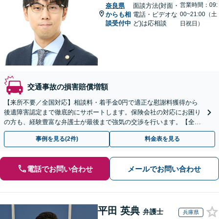
営業時間：09:
奈良県
面談方法(対面・
からも相
電話・ビデオな
00~21:00（土
談受付中
ど)は応相談
日祝日）
交通事故の損害賠償増額
【来所不要／全国対応】相談料・着手金0円で適正な慰謝料獲得から
後遺障害認定まで徹底的にサポートします。保険会社の対応にお困り
の方も、経験豊富な弁護士が最後まで強気の交渉を行います。【全国
13拠点】お気軽にご相談ください。
事例を見る(2件)
料金表を見る
電話でお問い合わせ
メールでお問い合わせ
平田 英典
弁護士
兵庫県