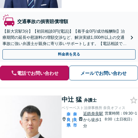
交通事故の損害賠償増額
【新大宮駅3分】【初回相談0円(電話)】【着手金0円/成功報酬制】治
療期間の延長や慰謝料の増額交渉など、解決実績1,000件以上の交通
事故に強い弁護士が親身に寄り添いサポートします。【電話相談でご
契約まで対応可/来所不要】
料金表を見る
電話でお問い合わせ
メールでお問い合わせ
中辻 猛
弁護士
ベリーベスト法律事務所 奈良オフィス
近鉄奈良駅
営業時間：09:30~1
奈
奈
8:00（土日祝日）
良
良
から徒歩1
|
県
市
分