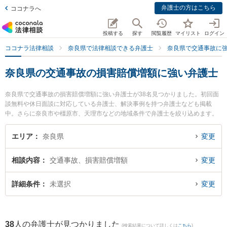
弁護士の方はこちら
ココナラへ
投稿する
探す
閲覧履歴
マイリスト
ログイン
ココナラ法律相談
奈良県で法律相談できる弁護士
奈良県で交通事故に
奈良県の交通事故の損害賠償増額に強い弁護士
奈良県で交通事故の損害賠償増額に強い弁護士が38名見つかりました。初回面
談無料や休日面談に対応している弁護士、解決事例を持つ弁護士なども掲載
中。さらに奈良市や橿原市、天理市などの地域条件で弁護士を絞り込めます。
交通事故に関係する自動車事故やバイク事故、自転車事故等の細かな分野での
絞り込み検索もでき便利です。特にたんだ法律事務所の反田 貴博弁護士や南都
エリア
奈良県
変更
総合法律事務所の前澤 毅彦弁護士、奈良万葉法律事務所の高島 健太郎弁護士の
プロフィール情報や弁護士費用、強みなどが注目されています。『奈良県で土
相談内容
交通事故、損害賠償増額
変更
日や夜間に発生した交通事故の損害賠償増額のトラブルを今すぐに弁護士に相
談したい』『交通事故の損害賠償増額のトラブル解決の実績豊富な近くの弁護
士を検索したい』『初回相談無料で交通事故の損害賠償増額を法律相談できる
詳細条件
未選択
変更
奈良県内の弁護士に相談予約したい』などでお困りの相談者さんにおすすめで
す。
38
人の弁護士が見つかりました
(検索結果について詳しくは
こちら
)