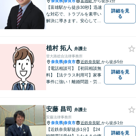
奈良県
奈良市
富雄駅
から徒歩1分
|
可】
【富雄駅から徒歩30秒】迅速
詳細を見
な対応で、トラブルを素早い
る
解決に導きます。安心して話
せる雰囲気ですので、まずは
お気軽にご相談ください。刑
事事件・離婚/男女問題・相
植村 拓人
続・遺言・交通事故・借金・
弁護士
債務整理などはお任せくださ
登大路総合法律事務所
い。
奈良県
奈良市
近鉄奈良駅
から徒歩5分
|
【電話相談可】【初回相談無
詳細を見
料】【法テラス利用可】家事
る
事件に強い！離婚問題・労働
問題・借金トラブルなど幅広
く解決。丁寧なサポート＆親
身な姿勢を心がけて対応！相
安藤 昌司
談しやすい弁護士を目指す
弁護士
【夜間・休日面談可】【完全
安藤法律事務所
個室】【近鉄奈良駅5分】
奈良県
奈良市
近鉄奈良駅
から徒歩1分
|
【近鉄奈良駅徒歩1分】【24
詳細を見