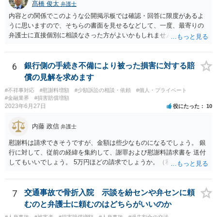
髙橋 俊太
弁護士
内容との関係でこのような公開掲示板では確認・回答に限度があるよ
うに思いますので、そちらの書面を見せるなどして、一度、最寄りの
弁護士に直接個別に相談なさった方がよいかもしれません。 （なお、
既に自主退職により労働契約が終了していて、損害賠償金を分割で支
払うという約束なのであれば、支払計画のリスケジュールの可否につ
いて検討するだけということにはなるはずです。）
6
銀行側の手続き不備により被った損害に対する賠
償の見解を求めます
#不祥事対応
#慰謝料増額
#少額訴訟の相談・依頼
#個人・プライベート
#金融業界
#損害賠償増額
2023年6月27日
役にたった
10
内藤 政信
弁護士
慰謝料は請求できそうですが、金額は些少なものになるでしょう。 銀
行に対して、従前の経緯を集約して、謝罪および慰謝料請求書を 送付
してもいいでしょう。 5万円ほどの請求でしょうか。（私見）
7
交通事故で骨折入院 示談を紛センや弁センに頼
むのと弁護士に頼むのはどちらがいいのか