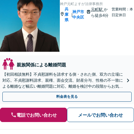
神戸元町よすが法律事務所
兵
元町駅
か
営業時間：本
神戸市
庫
|
日定休日
ら徒歩4分
中央区
県
親族関係による離婚問題
【初回相談無料】不貞慰謝料を請求する側・された側、双方の立場に
対応。不貞慰謝料請求、親権、面会交流、財産分与、性格の不一致に
よる離婚など幅広い離婚問題に対応。離婚を検討中の段階からお気軽
にご相談ください【元町駅4分】【夜間相談OK】
料金表を見る
電話でお問い合わせ
メールでお問い合わせ