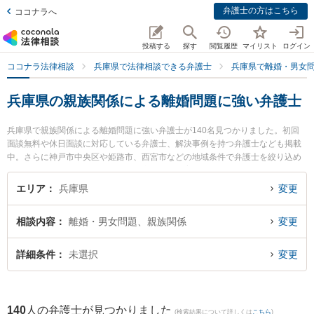
弁護士の方はこちら
ココナラへ
投稿する
探す
閲覧履歴
マイリスト
ログイン
ココナラ法律相談
兵庫県で法律相談できる弁護士
兵庫県で離婚・男女
兵庫県の親族関係による離婚問題に強い弁護士
兵庫県で親族関係による離婚問題に強い弁護士が140名見つかりました。初回
面談無料や休日面談に対応している弁護士、解決事例を持つ弁護士なども掲載
中。さらに神戸市中央区や姫路市、西宮市などの地域条件で弁護士を絞り込め
ます。離婚・男女問題に関係する財産分与や養育費、親権等の細かな分野での
絞り込み検索もでき便利です。特に神戸ポート法律事務所の小西 裕太弁護士や
エリア
兵庫県
変更
姫路さくら法律事務所の高橋 朋子弁護士、至道法律事務所 神戸オフィスの稗田
崇宏弁護士のプロフィール情報や弁護士費用、強みなどが注目されています。
相談内容
離婚・男女問題、親族関係
変更
『兵庫県で土日や夜間に発生した親族関係による離婚問題のトラブルを今すぐ
に弁護士に相談したい』『親族関係による離婚問題のトラブル解決の実績豊富
な近くの弁護士を検索したい』『初回相談無料で親族関係による離婚問題を法
詳細条件
未選択
変更
律相談できる兵庫県内の弁護士に相談予約したい』などでお困りの相談者さん
におすすめです。
140
人の弁護士が見つかりました
(検索結果について詳しくは
こちら
)