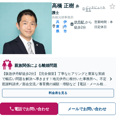
高橋 正樹
弁
インタビューを
見る
護士
高橋法律事務所
兵
伊
伊丹駅
から
営業時間：本
庫
丹
|
日定休日
徒歩2分
県
市
親族関係による離婚問題
【阪急伊丹駅徒歩2分】【完全個室】丁寧なヒアリングと豊富な実績
で幅広い問題を解決へ導きます！地元伊丹に根付いた事務所へ。不定
慰謝料請求／面会交流／養育費の減額・増額など【電話・メール相談
初回無料】【休日夜間対応可】【オンライン可能】
料金表を見る
電話でお問い合わせ
メールでお問い合わせ