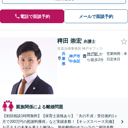
電話で面談予約
メールで面談予約
稗田 崇宏
弁護士
至道法律事務所 神戸オフィス
兵
神戸駅
か
営業時間：本
神戸市
庫
|
日定休日
ら徒歩2分
中央区
県
親族関係による離婚問題
【初回相談1時間無料】【保育士資格あり】「夫の不貞：受任後約1ヶ
月で200万円の慰謝料獲得」など実績多数！【キッズスペース完備】
お子さまの未来を考えた解決へ。熟年離婚やモラハラのご相談多数