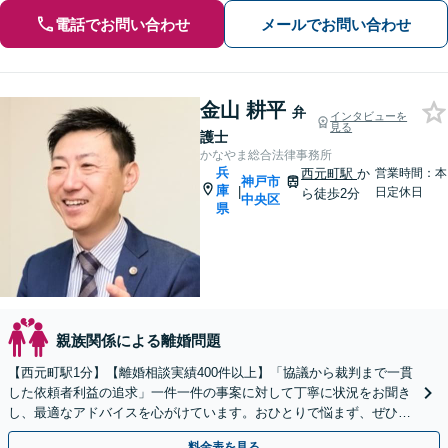
電話でお問い合わせ
メールでお問い合わせ
金山 耕平
弁
インタビューを
見る
護士
かなやま総合法律事務所
兵
西元町駅
か
営業時間：本
神戸市
庫
|
日定休日
ら徒歩2分
中央区
県
親族関係による離婚問題
【​西元町駅1分】【離婚相談実績400件以上】「協議から裁判まで一貫
した依頼者利益の追求」一件一件の事案に対して丁寧に状況をお聞き
し、最適なアドバイスを心がけています。おひとりで悩まず、ぜひ一
度ご相談ください【完全個室対応】【子連れ相談可】
料金表を見る