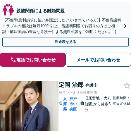
親族関係による離婚問題
【不倫/慰謝料請求に強い弁護士(したい方/されている方)】不倫慰謝料
トラブルの相談は毎月100件以上、慰謝料問題でお困りの方はご相
談・解決実績の豊富な弁護士による無料相談をご利用ください。【不
倫相談は初回0円】【兵庫県全域対応】
料金表を見る
電話でお問い合わせ
メールでお問い合わせ
定岡 治郎
弁護士
神戸ひだまり法律事務所
旧居留地・大丸
営業時間：
兵
神戸
本日定休日
庫
市中
前駅
から徒歩5
|
県
央区
分