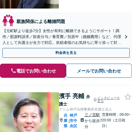
親族関係による離婚問題
【元町駅より徒歩7分】女性が有利に離婚できるようにサポート！調
停／慰謝料請求／財産分与／養育費／別居中（婚姻費用）など、代理
人として弁護士が全力で対応。依頼者様のお気持ちに寄り添って対応
をします。【完全個室で秘密厳守】【子連れ相談OK】
料金表を見る
電話でお問い合わせ
メールでお問い合わせ
濱手 亮輔
弁
インタビューを
見る
護士
アトム神戸法律事務所弁護士法人
三ノ宮駅
営業時間：09:00~
兵
神戸
20:00（土日祝
庫
市中
から徒歩7
|
県
央区
日）
分