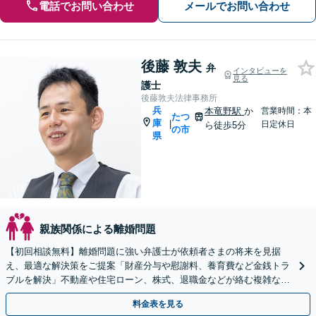
電話でお問い合わせ
メールでお問い合わせ
後藤 敦夫
弁
インタビューを
見る
護士
後藤敦夫法律事務所
兵
本竜野駅
か
営業時間：本
たつ
庫
|
日定休日
ら徒歩5分
の市
県
親族関係による離婚問題
【初回相談無料】離婚問題に強い弁護士が依頼者さまの将来を見据
え、最適な解決策をご提案「財産分与や慰謝料、養育費など金銭トラ
ブルを解決」不動産や住宅ローン、株式、退職金などが絡む複雑な問
題もお任せください【子連れ相談可】【本竜野駅5分】
料金表を見る