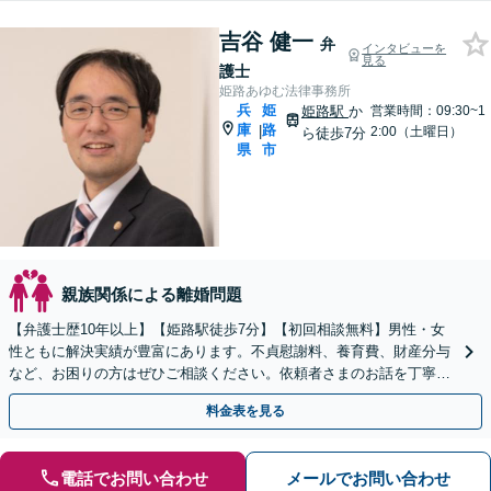
吉谷 健一
弁
インタビューを
見る
護士
姫路あゆむ法律事務所
兵
姫
姫路駅
か
営業時間：09:30~1
庫
路
|
2:00（土曜日）
ら徒歩7分
県
市
親族関係による離婚問題
【弁護士歴10年以上】【姫路駅徒歩7分】【初回相談無料】男性・女
性ともに解決実績が豊富にあります。不貞慰謝料、養育費、財産分与
など、お困りの方はぜひご相談ください。依頼者さまのお話を丁寧に
ヒアリングし、最善の解決策をご提案します。
料金表を見る
電話でお問い合わせ
メールでお問い合わせ