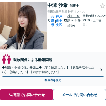
中澤 沙希
弁護士
春田法律事務所 神戸オフィス
神戸三宮
営業時間：00:00~
兵
神戸
23:59（土日祝
庫
市中
駅
から徒
|
県
央区
日）
歩3分
親族関係による離婚問題
◆離婚・不倫に強い弁護士◆【早く解決したい】【責任を取らせた
い】【減額したい】【内密に解決したい】
料金表を見る
電話でお問い合わせ
メールでお問い合わせ