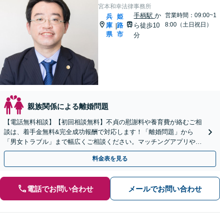
宮本和幸法律事務所
手柄駅
か
営業時間：09:00~1
兵
姫
8:00（土日祝日）
庫
路
ら徒歩10
|
県
市
分
親族関係による離婚問題
【電話無料相談】【初回相談無料】不貞の慰謝料や養育費が絡むご相
談は、着手金無料&完全成功報酬で対応します！「離婚問題」から
「男女トラブル」まで幅広くご相談ください。マッチングアプリやネ
ット関連のトラブルにも対応できます【弁護士一人体制】
料金表を見る
電話でお問い合わせ
メールでお問い合わせ