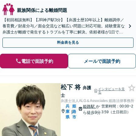
親族関係による離婚問題
【初回相談無料】【JR神戸駅3分】【弁護士歴10年以上】離婚調停／
養育費／財産分与／面会交流など幅広い問題に対応可能。経験豊富な
弁護士が離婚で発生するトラブルを丁寧に解決。依頼者様が1日でも
早く、笑顔と安心で溢れる毎日を過ごせるように。
料金表を見る
電話で面談予約
メールで面談予約
松下 将
弁護
インタビューを見
る
士
弁護士法人ALG＆Associates 姫路法律事務所
兵
姫
姫路駅
か
営業時間：00:00~2
庫
路
|
3:59（土日祝日）
ら徒歩9分
県
市