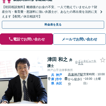
【初回相談無料】離婚後のお金の不安、一人で抱えていませんか？財
産分与・養育費・慰謝料に強い弁護士が、あなたの再出発を法的に支
えます【夜間／休日相談可】
料金表を見る
電話でお問い合わせ
メールでお問い合わせ
津田 和之
弁
インタビューを
見る
護士
神戸山手法律事務所
高速神戸駅
営業時間：10:00
兵
神戸
~16:00（土曜
庫
市中
から徒歩1
|
県
央区
日）
分