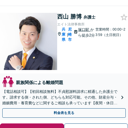
西山 勝博
弁護士
エイト法律事務所
兵
尼
塚口駅
か
営業時間：00:00~2
庫
崎
|
3:59（土日祝日）
ら徒歩2分
県
市
親族関係による離婚問題
【電話相談可】【初回相談無料】不貞慰謝料請求に精通した弁護士で
す。請求する側・された側、どちらも対応可能。その他、財産分与・
婚姻費用・養育費などに関するご相談も承っています【夜間・休日面
談可】【完全個室】【子連れ相談可】【塚口駅２分】
料金表を見る