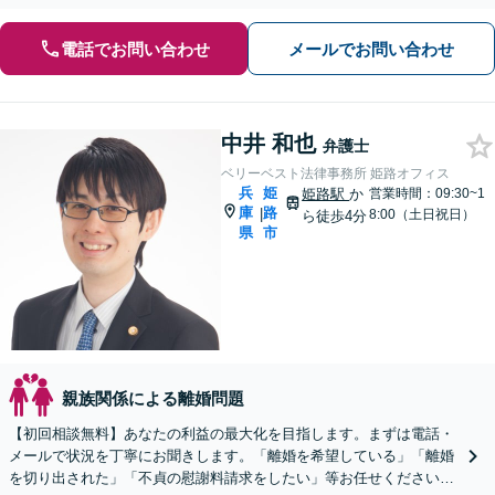
電話でお問い合わせ
メールでお問い合わせ
中井 和也
弁護士
ベリーベスト法律事務所 姫路オフィス
兵
姫
姫路駅
か
営業時間：09:30~1
庫
路
|
8:00（土日祝日）
ら徒歩4分
県
市
親族関係による離婚問題
【初回相談無料】あなたの利益の最大化を目指します。まずは電話・
メールで状況を丁寧にお聞きします。「離婚を希望している」「離婚
を切り出された」「不貞の慰謝料請求をしたい」等お任せください。