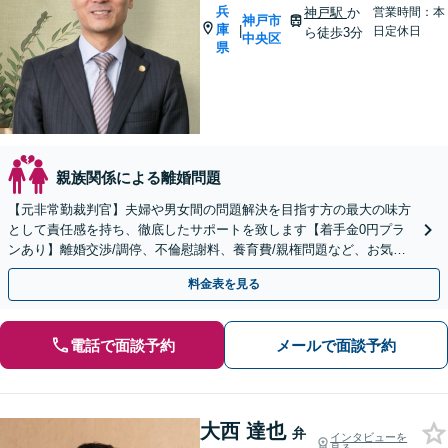
兵
神戸駅
か
営業時間：本
神戸市
庫
|
日定休日
ら徒歩3分
中央区
県
親族関係による離婚問題
【元非常勤裁判官】夫婦や男女間の問題解決を目指す方の最大の味方
として責任感を持ち、徹底したサポートを致します【着手金0円プラ
ンあり】離婚交渉/調停、不倫慰謝料、養育費/親権問題など、お気軽
にご相談ください【休日・夜間対応可】【神戸駅3分】
料金表を見る
電話で面談予約
メールで面談予約
大西 達也
弁
インタビューを