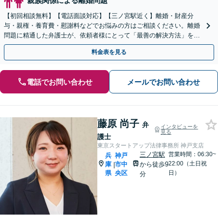
親族関係による離婚問題
【初回相談無料】【電話面談対応】【三ノ宮駅近く】離婚・財産分
与・親権・養育費・慰謝料などでお悩みの方はご相談ください。離婚
問題に精通した弁護士が、依頼者様にとって「最善の解決方法」をご
提案します。
料金表を見る
電話でお問い合わせ
メールでお問い合わせ
藤原 尚子
弁
インタビューを
見る
護士
東京スタートアップ法律事務所 神戸支店
三ノ宮駅
営業時間：06:30~
兵
神戸
22:00（土日祝
庫
市中
から徒歩9
|
県
央区
日）
分