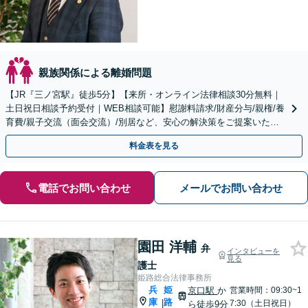
親族関係による離婚問題
【JR『三ノ宮駅』徒歩5分】【来所・オンライン法律相談30分無料｜
土日祝日相談予約受付｜WEB相談可能】慰謝料請求/財産分与/親権/養
育費/親子交流（面会交流）/別居など、安心の解決策をご提案いたし
ます
料金表を見る
電話でお問い合わせ
メールでお問い合わせ
園田 洋輔
弁
インタビューを
見る
護士
姫路総合法律事務所
兵
姫
京口駅
か
営業時間：09:30~1
庫
路
|
7:30（土日祝日）
ら徒歩9分