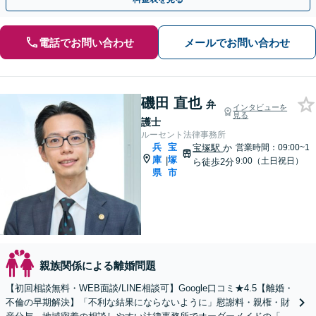
電話でお問い合わせ
メールでお問い合わせ
磯田 直也
弁
インタビューを
見る
護士
ルーセント法律事務所
兵
宝
宝塚駅
か
営業時間：09:00~1
庫
塚
|
9:00（土日祝日）
ら徒歩2分
県
市
親族関係による離婚問題
【初回相談無料・WEB面談/LINE相談可】Google口コミ★4.5【離婚・
不倫の早期解決】「不利な結果にならないように」慰謝料・親権・財