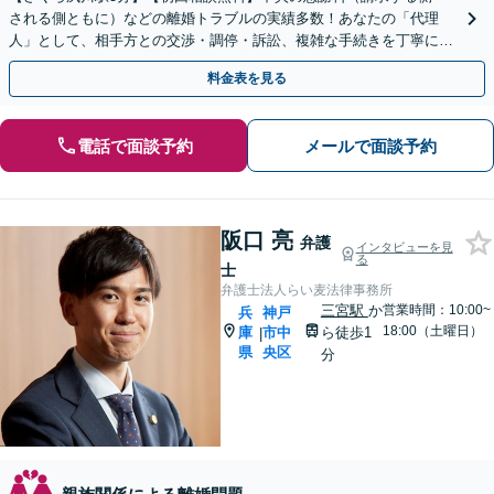
される側ともに）などの離婚トラブルの実績多数！あなたの「代理
人」として、相手方との交渉・調停・訴訟、複雑な手続きを丁寧にサ
ポートいたします。財産分与・養育費・婚姻費用なども対応
料金表を見る
電話で面談予約
メールで面談予約
阪口 亮
弁護
インタビューを見
る
士
弁護士法人らい麦法律事務所
三宮駅
か
営業時間：10:00~
兵
神戸
18:00（土曜日）
庫
市中
ら徒歩1
|
県
央区
分