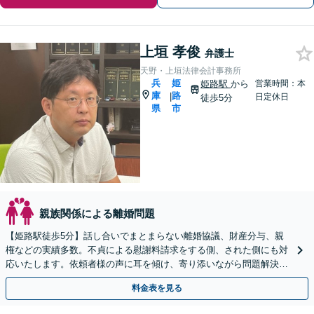
上垣 孝俊
弁護士
天野・上垣法律会計事務所
兵
姫
姫路駅
から
営業時間：本
庫
路
|
日定休日
徒歩5分
県
市
親族関係による離婚問題
【姫路駅徒歩5分】話し合いでまとまらない離婚協議、財産分与、親
権などの実績多数。不貞による慰謝料請求をする側、された側にも対
応いたします。依頼者様の声に耳を傾け、寄り添いながら問題解決に
導きます！【初回相談無料】【子連れ相談OK】
料金表を見る