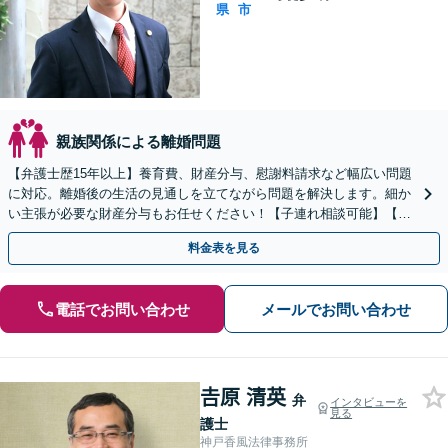
県
市
親族関係による離婚問題
【弁護士歴15年以上】養育費、財産分与、慰謝料請求など幅広い問題
に対応。離婚後の生活の見通しを立てながら問題を解決します。細か
い主張が必要な財産分与もお任せください！【子連れ相談可能】【完
全個室で安心】
料金表を見る
電話でお問い合わせ
メールでお問い合わせ
𠮷原 清英
弁
インタビューを
見る
護士
神戸香風法律事務所