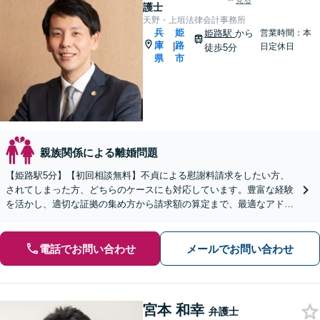
見る
護士
天野・上垣法律会計事務所
兵
姫
姫路駅
から
営業時間：本
庫
路
|
日定休日
徒歩5分
県
市
親族関係による離婚問題
【姫路駅5分】【初回相談無料】不貞による慰謝料請求をしたい方、
されてしまった方、どちらのケースにも対応しています。豊富な経験
を活かし、適切な証拠の集め方から請求額の算定まで、最適なアドバ
イスを提供【完全個室対応】【休日・夜間相談可】
電話でお問い合わせ
メールでお問い合わせ
宮本 和幸
弁護士