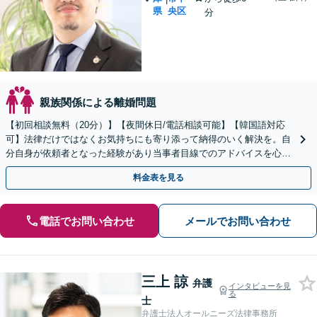
県
央区
分
親族関係による離婚問題
【初回相談無料（20分）】【夜間休日/電話相談可能】【韓国語対応
可】法律だけではなくお気持ちにも寄り添って納得のいく解決を。自
分自身が依頼者となった経験があり当事者目線でのアドバイスを心が
けてます。
料金表を見る
電話でお問い合わせ
メールでお問い合わせ
三上 諒
弁護
インタビューを見
る
士
弁護士法人オールニーズ法律事務所