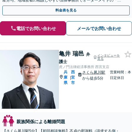
産分与、地域密着の相談しやすい法律事務所でオーダーメイドの「後
悔しない」解決を【夜間休日対応】
料金表を見る
電話でお問い合わせ
メールでお問い合わせ
亀井 瑞邑
弁
インタビューを
見る
護士
虎ノ門法律経済事務所 西宮支店
兵
西
さくら夙川駅
営業時間：本
庫
宮
|
日定休日
から徒歩5分
県
市
親族関係による離婚問題
【さくら夙川駅5分】【初回相談無料】不貞の慰謝料（請求する側・