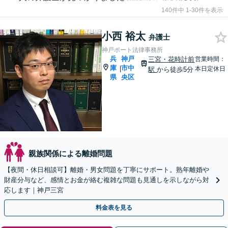
140件中 1-30件を表示
小西 裕太
弁護士
神戸ポート法律事務所
兵
神戸
三宮・花時計前
営業時間：
庫
市中
|
本日定休日
駅
から徒歩5分
県
央区
親族関係による離婚問題
【夜間・休日相談可】離婚・男女問題を丁寧にサポート。熟年離婚や
財産分与など、感情とお金が絡む複雑な問題も見通しを示しながら対
応します｜神戸三宮
料金表を見る