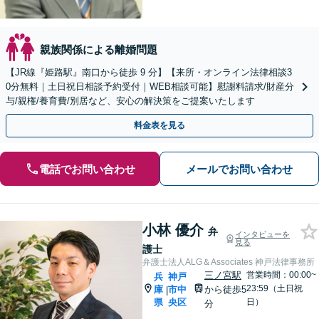
親族関係による離婚問題
【JR線『姫路駅』南口から徒歩 9 分】【来所・オンライン法律相談3
0分無料｜土日祝日相談予約受付｜WEB相談可能】慰謝料請求/財産分
与/親権/養育費/別居など、安心の解決策をご提案いたします
料金表を見る
電話でお問い合わせ
メールでお問い合わせ
小林 優介
弁
インタビューを
見る
護士
弁護士法人ALG＆Associates 神戸法律事務所
三ノ宮駅
営業時間：00:00~
兵
神戸
23:59（土日祝
庫
市中
から徒歩5
|
県
央区
日）
分