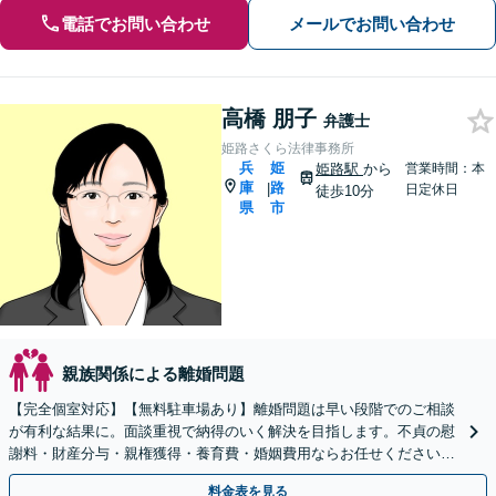
電話でお問い合わせ
メールでお問い合わせ
高橋 朋子
弁護士
姫路さくら法律事務所
兵
姫
姫路駅
から
営業時間：本
庫
路
|
日定休日
徒歩10分
県
市
親族関係による離婚問題
【完全個室対応】【無料駐車場あり】離婚問題は早い段階でのご相談
が有利な結果に。面談重視で納得のいく解決を目指します。不貞の慰
謝料・財産分与・親権獲得・養育費・婚姻費用ならお任せください。
まずは事務所での面談にお越しください。
料金表を見る