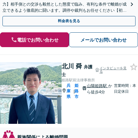
力】相手側との交渉も毅然とした態度で臨み、有利な条件で離婚が成
立できるよう徹底的に闘います。調停や裁判もお任せください【初回
相談無料】【お子さま連れのご相談可】
料金表を見る
電話でお問い合わせ
メールでお問い合わせ
北川 舜
弁護
インタビューを見
る
士
姫路駅前法律事務所
兵
姫
山陽姫路駅
か
営業時間：本
庫
路
|
日定休日
ら徒歩4分
県
市
親族関係による離婚問題