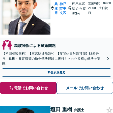
神戸三宮
営業時間：09:00~
兵
神戸
21:00（土日祝
庫
市中
駅
から徒
|
県
央区
日）
歩3分
親族関係による離婚問題
【初回相談無料】【三宮駅徒歩3分】【夜間休日対応可能】財産分
与、親権・養育費等の紛争解決経験に裏打ちされた多様な解決を実
現。
料金表を見る
電話でお問い合わせ
メールでお問い合わせ
垣田 重樹
弁護士