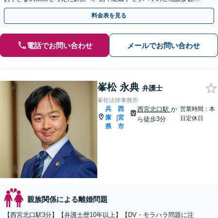
【Web面談・電話相談・夜間相談OK】
料金表を見る
電話でお問い合わせ
メールでお問い合わせ
峯松 永典
弁護士
峯松法律事務所
兵
西
西宮北口駅
か
営業時間：本
庫
宮
|
日定休日
ら徒歩3分
県
市
親族関係による離婚問題
【西宮北口駅3分】【弁護士歴10年以上】【DV・モラハラ問題に注