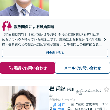
親族関係による離婚問題
【初回相談無料】【三ノ宮駅徒歩7分】不貞の慰謝料請求を有利に進
めるノウハウを持っている弁護士です。離婚による財産分与／親権獲
得・養育費などの相談も対応実績が豊富。 当事者同士の精神的な負担
も軽減しながら、解決へ導いていきます。
料金表を見る
電話でお問い合わせ
メールでお問い合わせ
崔 舜記
弁護
インタビューを見
る
士
弁護士法人セラヴィ
三ノ宮駅
営業時間：09:00~
兵
神戸
21:00（土曜日）
庫
市中
から徒歩6
|