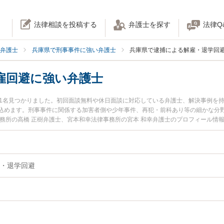
法律相談を投稿する
弁護士を探す
法律Q
弁護士
兵庫県で刑事事件に強い弁護士
兵庫県で逮捕による解雇・退学回
雇回避に強い弁護士
11名見つかりました。初回面談無料や休日面談に対応している弁護士、解決事例を
込めます。刑事事件に関係する加害者側や少年事件、再犯・前科あり等の細かな分
事務所の高橋 正樹弁護士、宮本和幸法律事務所の宮本 和幸弁護士のプロフィール情
雇回避のトラブルを今すぐに弁護士に相談したい』『逮捕による解雇回避のトラブ
談できる兵庫県内の弁護士に相談予約したい』などでお困りの相談者さんにおすす
・退学回避