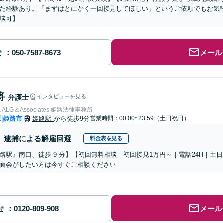
た経験あり。「まずはとにかく一回接見してほしい」というご依頼でもお気
談可】
せ
メール
将
弁護士
インタビューを見る
LG＆Associates 姫路法律事務所
県
姫路市
姫路駅
から徒歩9分
営業時間：00:00~23:59（土日祝日）
|
逮捕による解雇回避
料金表を見る
路駅』南口、徒歩 9 分】【初回無料相談｜初回接見1万円～｜電話24H｜土
面会がしたい方は今すぐご相談ください
せ
メール