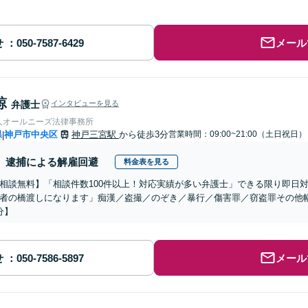
せ
メール
諒
弁護士
インタビューを見る
人オールニーズ法律事務所
県
神戸市中央区
神戸三宮駅
から徒歩3分
営業時間：09:00~21:00（土日祝日）
|
逮捕による解雇回避
料金表を見る
相談無料】「相談件数100件以上！対応実績が多い弁護士」できる限り即日
者の橋渡しになります」痴漢／盗撮／のぞき／暴行／傷害罪／窃盗罪その他
分】
せ
メール