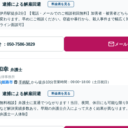
逮捕による解雇回避
料金表を見る
伊丹駅徒歩2分】【電話・メールでのご相談初回無料】加害者・被害者どち
変わります。早めにご相談ください。窃盗や暴行から、殺人事件まで幅広く
ライン面談可】
せ
メール
和幸
弁護士
法律事務所
県
姫路市
手柄駅
から徒歩10分
営業時間：09:00~18:00（土日祝日）
|
逮捕による解雇回避
料金表を見る
無料相談】弁護士に直通でつながります！当日、夜間、休日にも可能な限り
など解決実績多数あり。早期の弁護士介入によって大きく結果が異なります
弁護士一人体制】