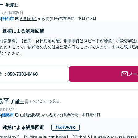
一
弁護士
まち法律事務所
県
明石市
西明石駅
から徒歩1分
営業時間：本日定休日
|
逮捕による解雇回避
相談無料】【夜間・休日対応可能】刑事事件はスピードが勝負！示談交渉は
ただくことで、依頼者の方の社会生活を守ることができます。出来る限り迅
談ください。
せ
メー
涼平
弁護士
インタビューを見る
法律事務所
県
姫路市
山陽姫路駅
から徒歩4分
営業時間：本日定休日
|
逮捕による解雇回避
料金表を見る
姫路駅4分】【年間40件超の解決実績】【迅速対応】軽微事案から裁判員裁