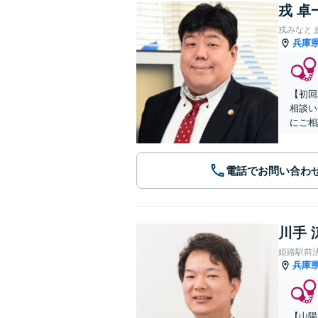
戎 卓
戎みなと
兵庫
【初回
相談い
にご相
電話でお問い合わ
川手 
姫路駅前
兵庫
【山陽