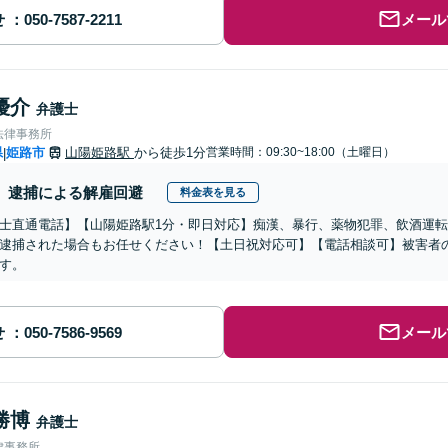
せ
メール
優介
弁護士
法律事務所
県
姫路市
山陽姫路駅
から徒歩1分
営業時間：09:30~18:00（土曜日）
|
逮捕による解雇回避
料金表を見る
士直通電話】【山陽姫路駅1分・即日対応】痴漢、暴行、薬物犯罪、飲酒運
逮捕された場合もお任せください！【土日祝対応可】【電話相談可】被害者
す。
せ
メール
勝博
弁護士
律事務所