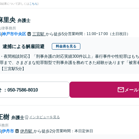
検索結果について詳しくは
こちら
)
麻里央
弁護士
法律事務所
県
神戸市中央区
三宮駅
から徒歩5分
営業時間：11:00~17:00（土日祝日）
|
逮捕による解雇回避
料金表を見る
・夜間相談対応】「刑事弁護の対応実績300件以上」暴行事件や性犯罪はもち
罪まで、さまざまな犯罪類型で刑事弁護を務めてきた経験があります「被害者
【三宮駅5分】
せ
メール
正樹
弁護士
インタビューを見る
事務所
県
伊丹市
伊丹駅
から徒歩2分
営業時間：本日定休日
|