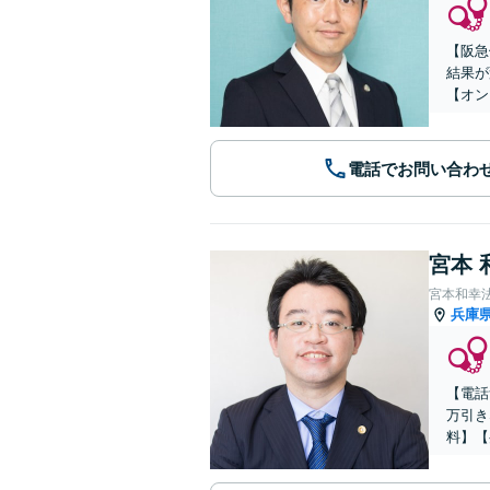
【阪急
結果が
【オン
電話でお問い合わ
宮本 
宮本和幸
兵庫
【電話
万引き
料】【