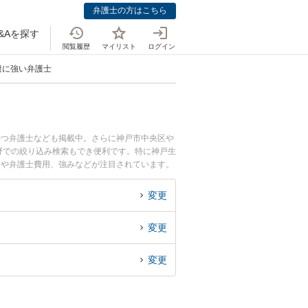
弁護士の方はこちら
&Aを探す
閲覧履歴
マイリスト
ログイン
避に強い弁護士
持つ弁護士なども掲載中。さらに神戸市中央区や
野での絞り込み検索もでき便利です。特に神戸生
報や弁護士費用、強みなどが注目されています。
ル解決の実績豊富な近くの弁護士を検索したい』
めです。
変更
変更
変更