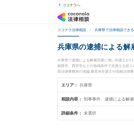
ココナラへ
ココナラ法律相談
兵庫県で法律相談できる
兵庫県の逮捕による解
兵庫県で逮捕による解雇回避に強い弁護士が1
姫路市、西宮市などの地域条件で弁護士を絞り
田法律事務所の池脇 麻里央弁護士や高橋法律
『兵庫県で土日や夜間に発生した逮捕による解
『初回相談無料で逮捕による解雇回避を法律相
エリア
兵庫県
相談内容
刑事事件、逮捕による解雇
詳細条件
未選択