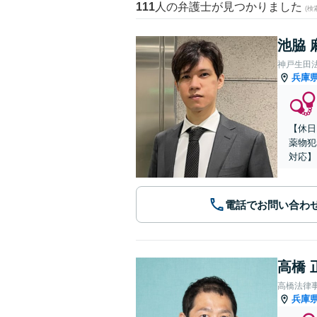
111
人の弁護士が見つかりました
(
池脇 
神戸生田
兵庫
【休日
薬物犯
対応】
電話でお問い合わ
高橋 
高橋法律
兵庫