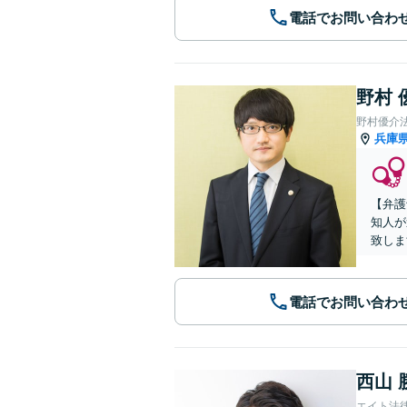
電話でお問い合わ
野村 
野村優介
兵庫
【弁護
知人が
致しま
電話でお問い合わ
西山 
エイト法