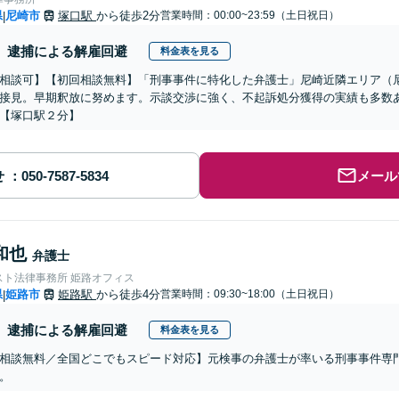
県
尼崎市
塚口駅
から徒歩2分
営業時間：00:00~23:59（土日祝日）
|
逮捕による解雇回避
料金表を見る
相談可】【初回相談無料】「刑事事件に特化した弁護士」尼崎近隣エリア（
接見。早期釈放に努めます。示談交渉に強く、不起訴処分獲得の実績も多数
【塚口駅２分】
せ
メール
和也
弁護士
スト法律事務所 姫路オフィス
県
姫路市
姫路駅
から徒歩4分
営業時間：09:30~18:00（土日祝日）
|
逮捕による解雇回避
料金表を見る
相談無料／全国どこでもスピード対応】元検事の弁護士が率いる刑事事件専
。