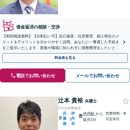
借金返済の相談・交渉
【初回相談無料】【分割払い可】自己破産、任意整理、個人再生のメ
リット＆デメリットを分かりやすく説明。あなたに一番適した手続き
をご提示いたします。家族や職場に知られずに債務整理をしたいとい
う方も、ご相談ください。
料金表を見る
電話でお問い合わせ
メールでお問い合わせ
辻本 貴裕
弁護士
ITO法律事務所
兵
伊
伊丹駅
から
営業時間：本
庫
丹
|
日定休日
徒歩1分
県
市