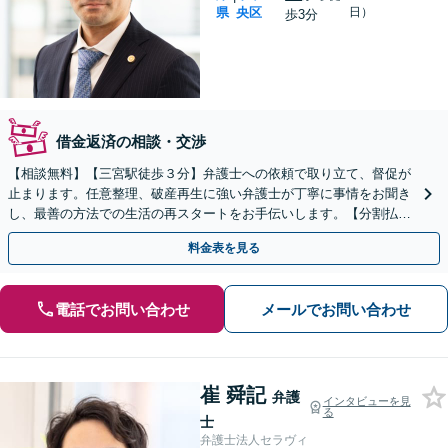
県
央区
日）
歩3分
借金返済の相談・交渉
【相談無料】【三宮駅徒歩３分】弁護士への依頼で取り立て、督促が
止まります。任意整理、破産再生に強い弁護士が丁寧に事情をお聞き
し、最善の方法での生活の再スタートをお手伝いします。【分割払
可】【夜間休日対応可】【完全個室】
料金表を見る
電話でお問い合わせ
メールでお問い合わせ
崔 舜記
弁護
インタビューを見
る
士
弁護士法人セラヴィ