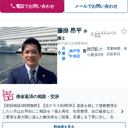
電話でお問い合わせ
メールでお問い合わせ
藤掛 昂平
弁
インタビューを
見る
護士
神戸湊川法律事務所
兵
神戸駅
か
営業時間：本
神戸市
庫
|
日定休日
ら徒歩2分
中央区
県
借金返済の相談・交渉
【初回相談1時間無料】【法テラス利用OK】資産を残して債務整理を
したい方はお早めにご相談を！個人再生、任意整理、自己破産など、
ご要望を最大限に汲んだ解決策をご提案。見通しを丁寧に示し、生活
再建に向けてサポートいたします【神戸駅2分】
料金表を見る