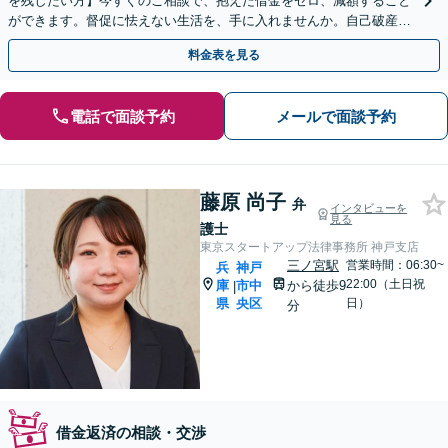
を残したい方】今すぐのご相談で、抱えた借金をゼロ、減額すること
ができます。督促に怯えない生活を、手に入れませんか。自己破産・
任意整理・個人再生・法人破産に対応。【個室相談】
料金表を見る
電話で面談予約
メールで面談予約
藤原 尚子
弁
インタビューを
見る
護士
東京スタートアップ法律事務所 神戸支店
三ノ宮駅
営業時間：06:30~
兵
神戸
22:00（土日祝
庫
市中
から徒歩9
|
県
央区
日）
分
借金返済の相談・交渉