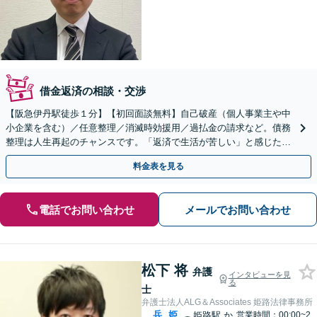
借金返済の相談・交渉
【阪急伊丹駅徒歩１分】【初回面談無料】自己破産（個人事業主や中
小企業を含む）／任意整理／消滅時効援用／過払金の請求など。債務
整理は人生再起のチャンスです。「返済で生活が苦しい」と感じた
ら、早めにお気軽にご相談ください【法テラス利用可】
料金表を見る
電話でお問い合わせ
メールでお問い合わせ
松下 将
弁護
インタビューを見
る
士
弁護士法人ALG＆Associates 姫路法律事務所
兵
姫
姫路駅
か
営業時間：00:00~2