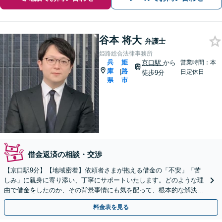
谷本 将大
弁護士
姫路総合法律事務所
兵
姫
京口駅
から
営業時間：本
庫
路
|
日定休日
徒歩9分
県
市
借金返済の相談・交渉
【京口駅9分】【地域密着】依頼者さまが抱える借金の「不安」「苦
しみ」に親身に寄り添い、丁寧にサポートいたします。どのような理
由で借金をしたのか、その背景事情にも気を配って、根本的な解決を
目指します。おひとりで悩まず、お気軽にご相談ください。
料金表を見る