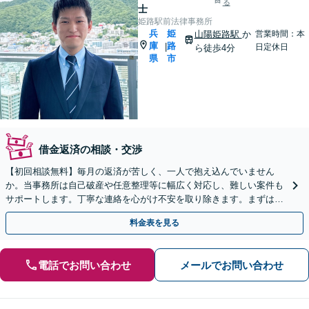
る
士
姫路駅前法律事務所
兵
姫
山陽姫路駅
か
営業時間：本
庫
路
|
日定休日
ら徒歩4分
県
市
借金返済の相談・交渉
【初回相談無料】毎月の返済が苦しく、一人で抱え込んでいません
か。当事務所は自己破産や任意整理等に幅広く対応し、難しい案件も
サポートします。丁寧な連絡を心がけ不安を取り除きます。まずは状
況をお聞かせください。一緒に再出発を目指しましょう。
料金表を見る
電話でお問い合わせ
メールでお問い合わせ