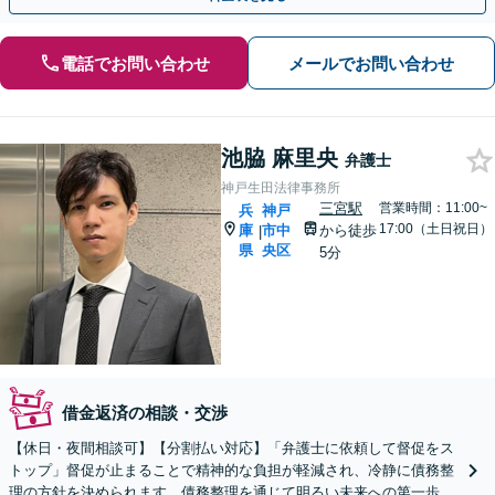
電話でお問い合わせ
メールでお問い合わせ
池脇 麻里央
弁護士
神戸生田法律事務所
三宮駅
営業時間：11:00~
兵
神戸
17:00（土日祝日）
庫
市中
から徒歩
|
県
央区
5分
借金返済の相談・交渉
【休日・夜間相談可】【分割払い対応】「弁護士に依頼して督促をス
トップ」督促が止まることで精神的な負担が軽減され、冷静に債務整
理の方針を決められます。債務整理を通じて明るい未来への第一歩を