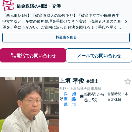
借金返済の相談・交渉
【​西元町駅1分】【破産管財人の経験あり】「破産申立てや民事再生
申立てなど、多数の債務整理を手掛けてきた実績」依頼者さまのご希
望を丁寧にうかがい、ご意向に沿った解決を図れるよう手段を尽くし
てサポート「法人破産に関わる問題を総合的に解決」
料金表を見る
電話でお問い合わせ
メールでお問い合わせ
上垣 孝俊
弁護士
天野・上垣法律会計事務所
兵
姫
姫路駅
から
営業時間：本
庫
路
|
日定休日
徒歩5分
県
市