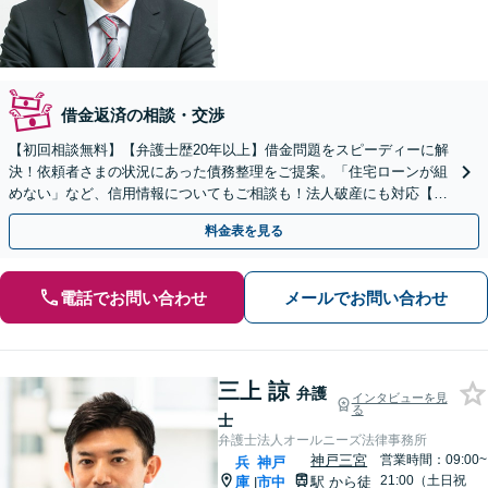
借金返済の相談・交渉
【初回相談無料】【弁護士歴20年以上】借金問題をスピーディーに解
決！依頼者さまの状況にあった債務整理をご提案。「住宅ローンが組
めない」など、信用情報についてもご相談も！法人破産にも対応【夜
間・休日相談可】【元町駅7分】
料金表を見る
電話でお問い合わせ
メールでお問い合わせ
三上 諒
弁護
インタビューを見
る
士
弁護士法人オールニーズ法律事務所
神戸三宮
営業時間：09:00~
兵
神戸
21:00（土日祝
庫
市中
駅
から徒
|