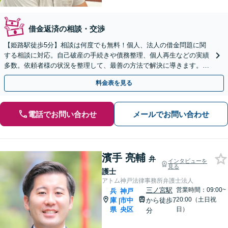
借金返済の相談・交渉
【姫路駅徒歩5分】相談は何度でも無料！個人、法人の借金問題に関
する相談に対応。自己破産の手続きや債務整理、個人再生などの実績
多数。依頼者様の状況を整理して、最善の方法で解決に導きます。お
気軽にご相談ください【個室相談】
料金表を見る
電話でお問い合わせ
メールでお問い合わせ
濱手 亮輔
弁
インタビューを
見る
護士
アトム神戸法律事務所弁護士法人
三ノ宮駅
営業時間：09:00~
兵
神戸
20:00（土日祝
庫
市中
から徒歩7
|
県
央区
日）
分