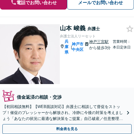
電話でお問い合わせ
メールでお問い合わせ
山本 峻義
弁護士
弁護士法人リーセット
兵
神戸三宮駅
営業時間：
神戸市
庫
|
本日定休日
から徒歩3分
中央区
県
借金返済の相談・交渉
【初回相談無料】【WEB面談対応】弁護士に相談して督促をストッ
プ！催促のプレッシャーから解放され、冷静に今後の対策を考えまし
ょう「あなたの状況に最適な解決策をご提案」自己破産／任意整理／
個人再生／時効の援用／過払い金請求【休日・夜間相談可】
料金表を見る