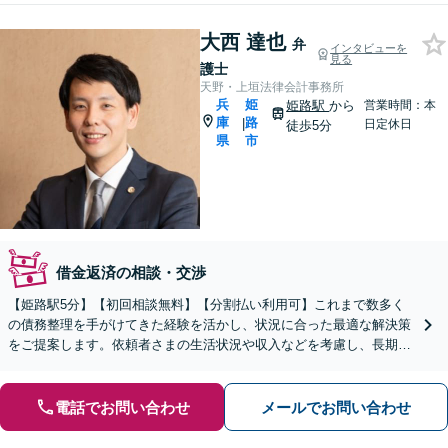
大西 達也
弁
インタビューを
見る
護士
天野・上垣法律会計事務所
兵
姫
姫路駅
から
営業時間：本
庫
路
|
日定休日
徒歩5分
県
市
借金返済の相談・交渉
【姫路駅5分】【初回相談無料】【分割払い利用可】これまで数多く
の債務整理を手がけてきた経験を活かし、状況に合った最適な解決策
をご提案します。依頼者さまの生活状況や収入などを考慮し、長期的
な視点をもって丁寧にご説明【休日・夜間相談可】
電話でお問い合わせ
メールでお問い合わせ