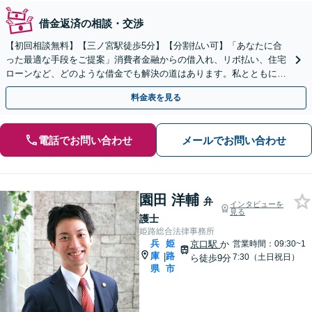
借金返済の相談・交渉
【初回相談無料】【三ノ宮駅徒歩5分】【分割払い可】「あなたに合
った最適な手段をご提案」消費者金融からの借入れ、リボ払い、住宅
ローンなど、どのような借金でも解決の道はあります。私とともに最
善の解決を図りましょう【安心の完全個室対応／秘密厳守】
料金表を見る
電話でお問い合わせ
メールでお問い合わせ
園田 洋輔
弁
インタビューを
見る
護士
姫路総合法律事務所
兵
姫
京口駅
か
営業時間：09:30~1
庫
路
|
7:30（土日祝日）
ら徒歩9分
県
市