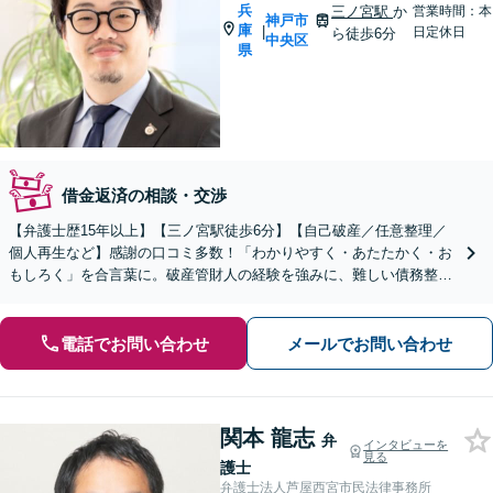
兵
三ノ宮駅
か
営業時間：本
神戸市
庫
|
日定休日
ら徒歩6分
中央区
県
借金返済の相談・交渉
【弁護士歴15年以上】【三ノ宮駅徒歩6分】【自己破産／任意整理／
個人再生など】感謝の口コミ多数！「わかりやすく・あたたかく・お
もしろく」を合言葉に。破産管財人の経験を強みに、難しい債務整理
の案件も柔軟に対応いたします【初回面談20分無料】
電話でお問い合わせ
メールでお問い合わせ
関本 龍志
弁
インタビューを
見る
護士
弁護士法人芦屋西宮市民法律事務所