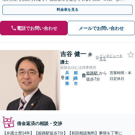
踏み出しましょう。【WEB面談対応】【三宮駅5分】
料金表を見る
電話でお問い合わせ
メールでお問い合わせ
吉谷 健一
弁
インタビューを
見る
護士
姫路あゆむ法律事務所
兵
姫
姫路駅
から
営業時間：本
庫
路
|
日定休日
徒歩7分
県
市
借金返済の相談・交渉
【弁護士歴14年】【姫路駅徒歩7分】【初回相談無料】事情を丁寧に