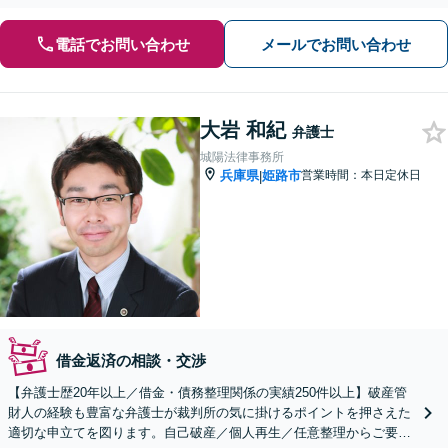
電話でお問い合わせ
メールでお問い合わせ
大岩 和紀
弁護士
城陽法律事務所
兵庫県
姫路市
営業時間：本日定休日
|
借金返済の相談・交渉
【弁護士歴20年以上／借金・債務整理関係の実績250件以上】破産管
財人の経験も豊富な弁護士が裁判所の気に掛けるポイントを押さえた
適切な申立てを図ります。自己破産／個人再生／任意整理からご要望