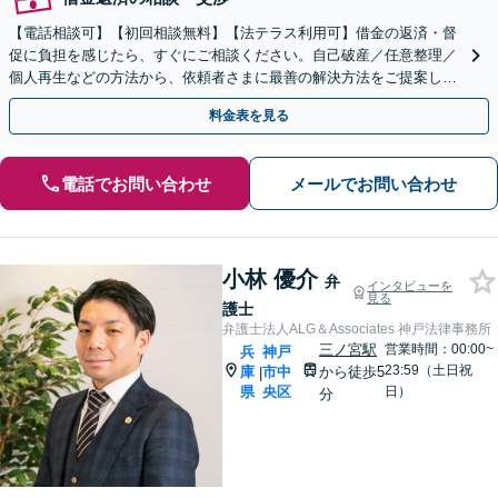
【電話相談可】【初回相談無料】【法テラス利用可】借金の返済・督
促に負担を感じたら、すぐにご相談ください。自己破産／任意整理／
個人再生などの方法から、依頼者さまに最善の解決方法をご提案しま
す【時効の援用のご相談も対応】【神戸駅3分】
料金表を見る
電話でお問い合わせ
メールでお問い合わせ
小林 優介
弁
インタビューを
見る
護士
弁護士法人ALG＆Associates 神戸法律事務所
三ノ宮駅
営業時間：00:00~
兵
神戸
23:59（土日祝
庫
市中
から徒歩5
|
県
央区
日）
分