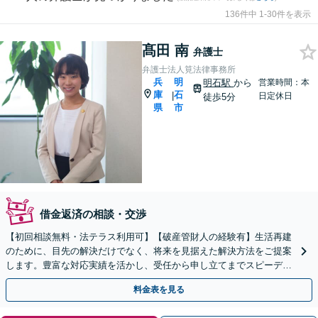
136件中 1-30件を表示
髙田 南
弁護士
弁護士法人筧法律事務所
兵
明
明石駅
から
営業時間：本
庫
石
|
日定休日
徒歩5分
県
市
借金返済の相談・交渉
【初回相談無料・法テラス利用可】【破産管財人の経験有】生活再建
のために、目先の解決だけでなく、将来を見据えた解決方法をご提案
します。豊富な対応実績を活かし、受任から申し立てまでスピーディ
ーに対応【明石駅7分】【休日・夜間相談対応(要相談)】
料金表を見る