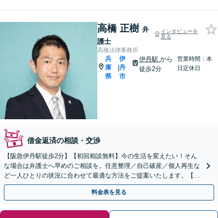
高橋 正樹
弁
インタビューを
見る
護士
高橋法律事務所
兵
伊
伊丹駅
から
営業時間：本
庫
丹
|
日定休日
徒歩2分
県
市
借金返済の相談・交渉
【阪急伊丹駅徒歩2分】【初回相談無料】今の生活を変えたい！そん
な場合は弁護士へ早めのご相談を。任意整理／自己破産／個人再生な
ど一人ひとりの状況に合わせて最適な方法をご提案いたします。【夜
間休日対応可】【オンライン面談可】
料金表を見る