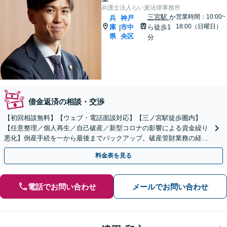
弁護士法人らい麦法律事務所
三宮駅
か
営業時間：10:00~
兵
神戸
18:00（日曜日）
庫
市中
ら徒歩1
|
県
央区
分
借金返済の相談・交渉
【初回相談無料】【ウェブ・電話面談対応】【三ノ宮駅徒歩圏内】
【任意整理／個人再生／自己破産／新型コロナの影響による資金繰り
悪化】倒産手続を一から最後までバックアップ。破産管財業務の経験
多数。借金の不安を払拭し最適な債務整理手続をご提案。
料金表を見る
電話でお問い合わせ
メールでお問い合わせ