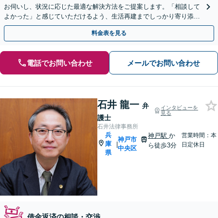
お伺いし、状況に応じた最適な解決方法をご提案します。「相談して
よかった」と感じていただけるよう、生活再建までしっかり寄り添い
サポート。
料金表を見る
電話でお問い合わせ
メールでお問い合わせ
石井 龍一
弁
インタビューを
見る
護士
石井法律事務所
兵
神戸駅
か
営業時間：本
神戸市
庫
|
日定休日
ら徒歩3分
中央区
県
借金返済の相談・交渉