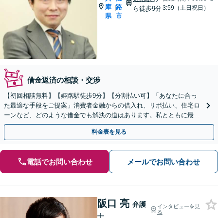
庫
路
|
3:59（土日祝日）
ら徒歩9分
県
市
借金返済の相談・交渉
【初回相談無料】【姫路駅徒歩9分】【分割払い可】「あなたに合っ
た最適な手段をご提案」消費者金融からの借入れ、リボ払い、住宅ロ
ーンなど、どのような借金でも解決の道はあります。私とともに最善
の解決を図りましょう【安心の完全個室対応／秘密厳守】
料金表を見る
電話でお問い合わせ
メールでお問い合わせ
阪口 亮
弁護
インタビューを見
る
士