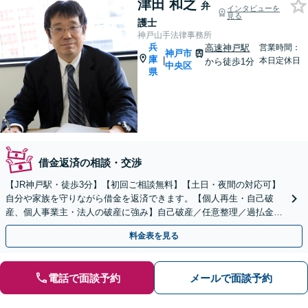
津田 和之
弁
インタビューを
見る
護士
神戸山手法律事務所
兵
高速神戸駅
営業時間：
神戸市
庫
|
本日定休日
から徒歩1分
中央区
県
借金返済の相談・交渉
【JR神戸駅・徒歩3分】【初回ご相談無料】【土日・夜間の対応可】
自分や家族を守りながら借金を返済できます。【個人再生・自己破
産、個人事業主・法人の破産に強み】自己破産／任意整理／過払金返
還など対応可能です。悩まず、安心して相談ください！
料金表を見る
電話で面談予約
メールで面談予約