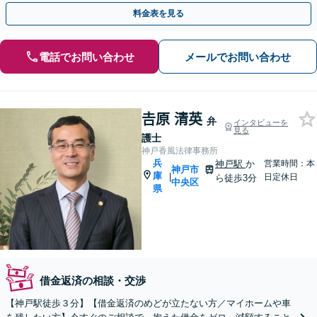
と状況にあった解決方法をご提案【法人破産も対応可】
料金表を見る
電話でお問い合わせ
メールでお問い合わせ
𠮷原 清英
弁
インタビューを
見る
護士
神戸香風法律事務所
兵
神戸駅
か
営業時間：本
神戸市
庫
|
日定休日
ら徒歩3分
中央区
県
借金返済の相談・交渉
【神戸駅徒歩３分】【借金返済のめどが立たない方／マイホームや車