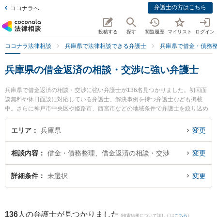
弁護士の方はこちら
ココナラへ
投稿する
探す
閲覧履歴
マイリスト
ログイン
ココナラ法律相談
兵庫県で法律相談できる弁護士
兵庫県で借金・債務
兵庫県の借金返済の相談・交渉に強い弁護士
兵庫県で借金返済の相談・交渉に強い弁護士が136名見つかりました。初回面
談無料や休日面談に対応している弁護士、解決事例を持つ弁護士なども掲載
中。さらに神戸市中央区や姫路市、西宮市などの地域条件で弁護士を絞り込め
ます。借金・債務整理に関係する消費者金融の債務整理やクレジット会社の債
務整理、リボ払いの債務整理等の細かな分野での絞り込み検索もでき便利で
エリア
兵庫県
変更
す。特に弁護士法人筧法律事務所の髙田 南弁護士や神戸湊川法律事務所の藤掛
昂平弁護士、神戸生田法律事務所の池脇 麻里央弁護士のプロフィール情報や弁
相談内容
借金・債務整理、借金返済の相談・交渉
変更
護士費用、強みなどが注目されています。『兵庫県で土日や夜間に発生した借
金返済の相談・交渉のトラブルを今すぐに弁護士に相談したい』『借金返済の
相談・交渉のトラブル解決の実績豊富な近くの弁護士を検索したい』『初回相
詳細条件
未選択
変更
談無料で借金返済の相談・交渉を法律相談できる兵庫県内の弁護士に相談予約
したい』などでお困りの相談者さんにおすすめです。
136
人の弁護士が見つかりました
(検索結果について詳しくは
こちら
)