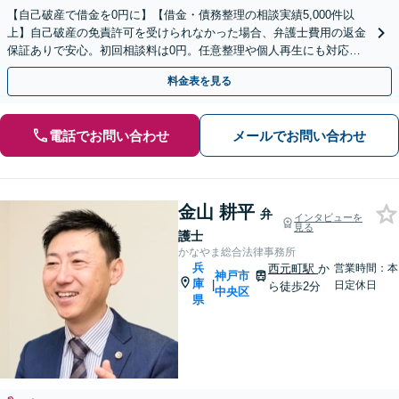
【自己破産で借金を0円に】【借金・債務整理の相談実績5,000件以
上】自己破産の免責許可を受けられなかった場合、弁護士費用の返金
保証ありで安心。初回相談料は0円。任意整理や個人再生にも対応
【土日祝日・夜間も相談受付】【費用の分割払い可】
料金表を見る
電話でお問い合わせ
メールでお問い合わせ
金山 耕平
弁
インタビューを
見る
護士
かなやま総合法律事務所
兵
西元町駅
か
営業時間：本
神戸市
庫
|
日定休日
ら徒歩2分
中央区
県