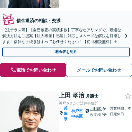
借金返済の相談・交渉
【法テラス可】【自己破産の実績多数】丁寧なヒアリングで、最適な
解決方法をご提案【法人破産】迅速に対応しスムーズな解決を目指し
ます！複雑な手続きはすべてお任せください！【初回相談無料】土曜
日も相談実施中！アットホームな雰囲気で話しやすい事務所
料金表を見る
電話でお問い合わせ
メールでお問い合わせ
上田 孝治
弁護士
神戸さきがけ法律事務所
兵
元町駅
か
営業時間：本
神戸市
庫
|
日定休日
ら徒歩7分
中央区
県