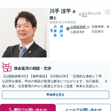
川手 涼平
弁
インタビューを
見る
護士
姫路駅前法律事務所
兵
姫
山陽姫路駅
か
営業時間：本
庫
路
|
日定休日
ら徒歩4分
県
市
借金返済の相談・交渉
【山陽姫路駅4分】【無料相談】【分割払OK】「定期的な連絡と丁寧
な説明を徹底」早めの相談が最適な解決につながります。自己破産、
個人再生、任意整理の中から最適な方法をご提案「将来を見据えた生
活再建のサポートが充実」【完全個室相談】
料金表を見る
電話でお問い合わせ
メールでお問い合わせ