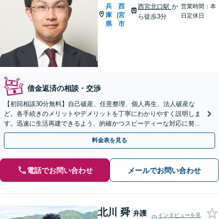
兵
西
西宮北口駅
か
営業時間：本
庫
宮
|
日定休日
ら徒歩3分
県
市
借金返済の相談・交渉
【初回相談30分無料】自己破産、任意整理、個人再生、法人破産な
ど。各手続きのメリットやデメリットを丁寧にわかりやすく説明しま
す。迅速に生活再建できるよう、的確かつスピーディーな対応に努め
ます【西宮北口駅3分】
料金表を見る
電話でお問い合わせ
メールでお問い合わせ
北川 舜
弁護
インタビューを見