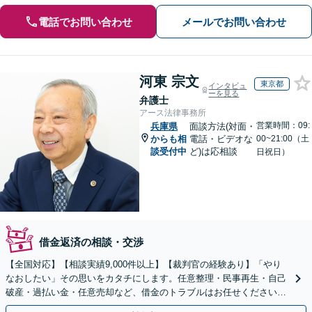
電話でお問い合わせ
メールでお問い合わせ
河東 宗文
東京都
インタビュ
ーを見る
弁護士
アース法律事務所
営業時間：09:
兵庫県
面談方法(対面・
からも相
電話・ビデオな
00~21:00（土
談受付中
ど)は応相談
日祝日）
借金返済の相談・交渉
【全国対応】【相談実績9,000件以上】【裁判官の経験あり】「やり
なおしたい」その思いをカタチにします。任意整理・民事再生・自己
破産・過払い金・任意売却など、借金のトラブルはお任せください。
【初回相談無料】【全国対応可能】