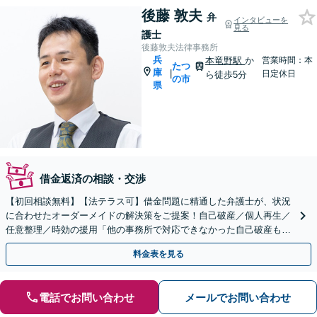
後藤 敦夫
弁
インタビューを
見る
護士
後藤敦夫法律事務所
兵
本竜野駅
か
営業時間：本
たつ
庫
|
日定休日
ら徒歩5分
の市
県
借金返済の相談・交渉
【初回相談無料】【法テラス可】借金問題に精通した弁護士が、状況
に合わせたオーダーメイドの解決策をご提案！自己破産／個人再生／
任意整理／時効の援用「他の事務所で対応できなかった自己破産もご
相談ください」時効の援用にも対応【本竜野駅5分】
料金表を見る
電話でお問い合わせ
メールでお問い合わせ