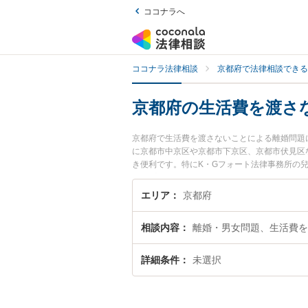
ココナラへ
ココナラ法律相談
京都府で法律相談できる
京都府の生活費を渡さ
京都府で生活費を渡さないことによる離婚問題
に京都市中京区や京都市下京区、京都市伏見区
き便利です。特にK・Gフォート法律事務所の兒
士のプロフィール情報や弁護士費用、強みなど
たい』『生活費を渡さないことによる離婚問題
エリア
京都府
京都府内の弁護士に相談予約したい』などでお
相談内容
離婚・男女問題、生活費を
詳細条件
未選択