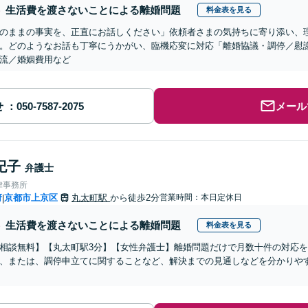
生活費を渡さないことによる離婚問題
料金表を見る
のままの事実を、正直にお話しください」依頼者さまの気持ちに寄り添い、
。どのようなお話も丁寧にうかがい、臨機応変に対応「離婚協議・調停／慰
流／婚姻費用など
せ
メール
紀子
弁護士
律事務所
府
京都市上京区
丸太町駅
から徒歩2分
営業時間：本日定休日
|
生活費を渡さないことによる離婚問題
料金表を見る
相談無料】【丸太町駅3分】【女性弁護士】離婚問題だけで月数十件の対応
、または、調停申立てに関することなど、解決までの見通しなどを分かりや