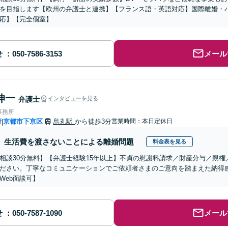
を目指します【欧州の弁護士と連携】【フランス語・英語対応】国際離婚・
応】【完全個室】
せ
メール
伸一
弁護士
インタビューを見る
事務所
府
京都市下京区
烏丸駅
から徒歩3分
営業時間：本日定休日
|
生活費を渡さないことによる離婚問題
料金表を見る
相談30分無料】【弁護士経験15年以上】不貞の慰謝料請求／財産分与／親
ださい。丁寧なコミュニケーションでご依頼者さまのご意向を踏まえた納得
Web面談可】
せ
メール