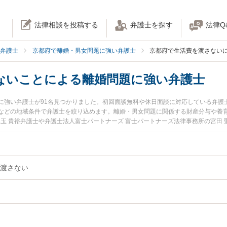
法律相談を投稿する
弁護士を探す
法律Q
弁護士
京都府で離婚・男女問題に強い弁護士
京都府で生活費を渡さない
ないことによる離婚問題に強い弁護士
に強い弁護士が91名見つかりました。初回面談無料や休日面談に対応している弁護
などの地域条件で弁護士を絞り込めます。離婚・男女問題に関係する財産分与や養
玉 貴裕弁護士や弁護士法人富士パートナーズ 富士パートナーズ法律事務所の宮田 
が注目されています。『京都府で土日や夜間に発生した生活費を渡さないことによ
のトラブル解決の実績豊富な近くの弁護士を検索したい』『初回相談無料で生活費
困りの相談者さんにおすすめです。
渡さない