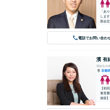
「あり
します
面会交
電話でお問い合わ
濱 有
濱総合法
京都
【初回
養育費
個室】