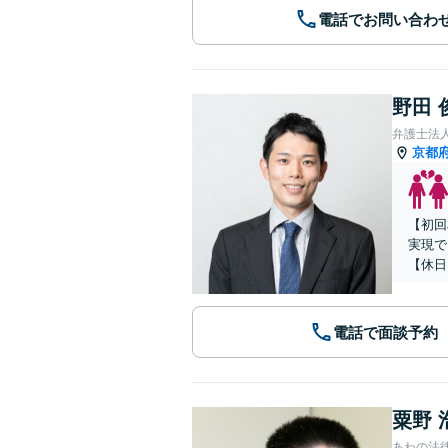
電話でお問い合わ
野田 
弁護士法
京都
【初回
実現で
【休日
電話で面談予約
粟野 
あわの法