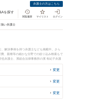
弁護士の方はこちら
&Aを探す
閲覧履歴
マイリスト
ログイン
に強い弁護士
士、解決事例を持つ弁護士なども掲載中。さら
育費、親権等の細かな分野での絞り込み検索もで
聖也弁護士、濱総合法律事務所の濱 有紀子弁護
る離婚問題のトラブルを今すぐに弁護士に相談し
を渡さないことによる離婚問題を法律相談できる
変更
変更
変更