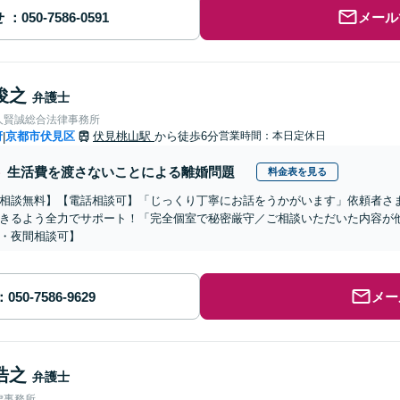
せ
メール
俊之
弁護士
人賢誠総合法律事務所
府
京都市伏見区
伏見桃山駅
から徒歩6分
営業時間：本日定休日
|
生活費を渡さないことによる離婚問題
料金表を見る
相談無料】【電話相談可】「じっくり丁寧にお話をうかがいます」依頼者さ
きるよう全力でサポート！「完全個室で秘密厳守／ご相談いただいた内容が
・夜間相談可】
メー
浩之
弁護士
律事務所