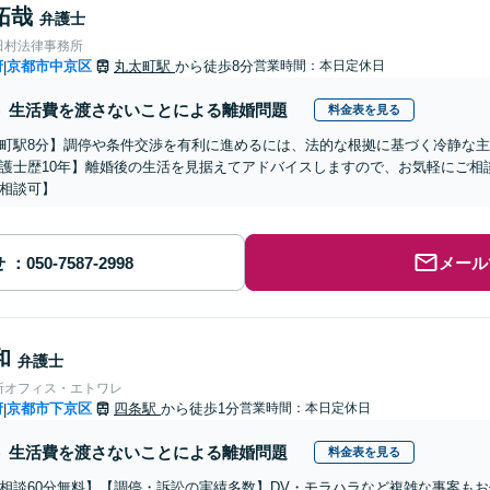
拓哉
弁護士
田村法律事務所
府
京都市中京区
丸太町駅
から徒歩8分
営業時間：本日定休日
|
生活費を渡さないことによる離婚問題
料金表を見る
町駅8分】調停や条件交渉を有利に進めるには、法的な根拠に基づく冷静な
護士歴10年】離婚後の生活を見据えてアドバイスしますので、お気軽にご相
相談可】
せ
メール
和
弁護士
所オフィス・エトワレ
府
京都市下京区
四条駅
から徒歩1分
営業時間：本日定休日
|
生活費を渡さないことによる離婚問題
料金表を見る
相談60分無料】【調停・訴訟の実績多数】DV・モラハラなど複雑な事案も