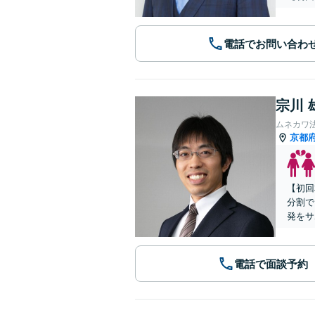
電話でお問い合わ
宗川 
ムネカワ
京都
【初回
分割で
発をサ
電話で面談予約