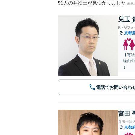
91
人の弁護士が見つかりました
(検索
兒玉 
K・Gフ
京都
【電話
経由の
す
電話でお問い合わ
宮田 
弁護士法
京都