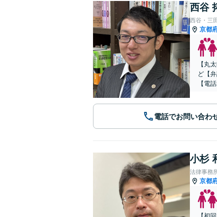
西谷 
西谷・三
京都
【丸太
ど【弁
【電話
電話でお問い合わ
小杉 
法律事務
京都
【初回