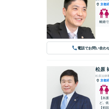
京都
離婚で
電話でお問い合わ
松原 
松原法律
京都
【弁護
ど。依
【初回