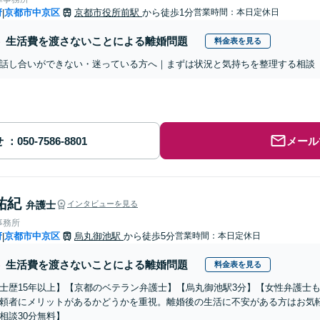
府
京都市中京区
京都市役所前駅
から徒歩1分
営業時間：本日定休日
|
生活費を渡さないことによる離婚問題
料金表を見る
話し合いができない・迷っている方へ｜まずは状況と気持ちを整理する相談
せ
メール
祐紀
弁護士
インタビューを見る
事務所
府
京都市中京区
烏丸御池駅
から徒歩5分
営業時間：本日定休日
|
生活費を渡さないことによる離婚問題
料金表を見る
士歴15年以上】【京都のベテラン弁護士】【烏丸御池駅3分】【女性弁護士
頼者にメリットがあるかどうかを重視。離婚後の生活に不安がある方はお気
相談30分無料】