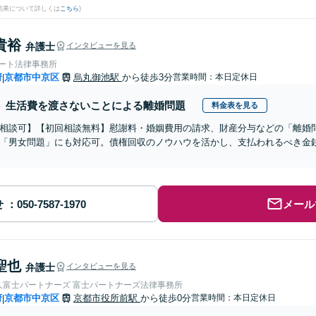
結果について詳しくは
こちら
)
貴裕
弁護士
インタビューを見る
ォート法律事務所
府
京都市中京区
烏丸御池駅
から徒歩3分
営業時間：本日定休日
|
生活費を渡さないことによる離婚問題
料金表を見る
相談可】【初回相談無料】慰謝料・婚姻費用の請求、財産分与などの「離婚
「男女問題」にも対応可。債権回収のノウハウを活かし、支払われるべき金
せ
メール
聖也
弁護士
インタビューを見る
人富士パートナーズ 富士パートナーズ法律事務所
府
京都市中京区
京都市役所前駅
から徒歩0分
営業時間：本日定休日
|